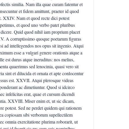
ofectis similia. Nam illa quae curam fatentur et
nsecuntur et fidem amittunt, praeter id quod
t. XXIV. Nam et quod recte dici potest
petimus, et quod uno verbo patet pluribus
dicere. Quid quod nihil iam proprium placet
XV. A corruptissimo quoque poetarum figuras
si ad intellegendos nos opus sit ingenio. Atqui
aximum esse a vulgari genere orationis atque a
 est durus atque ineruditus: nos melius,
nta quaerimus sed lenocinia, quasi vero sit
ia sint et dilucida et ornata et apte conlocentur
missus est. XXVII. Atqui plerosque videas
 ponderant ac dimetiuntur. Quod si idcirco
c infelicitas erat, quae et cursum dicendi
entia. XXVIII. Miser enim et, ut sic dicam,
re potest. Sed ne perdet quidem qui rationem
ea copiosam sibi verborum supellectilem
ec omnia exercitatione plurima roborarit, ut
qui id fecerit sic res cum suis nominibus