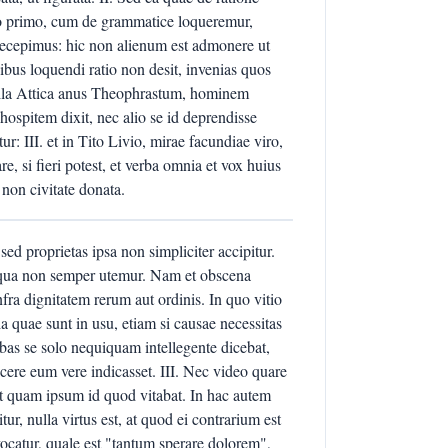
ro primo, cum de grammatice loqueremur,
raecepimus: hic non alienum est admonere ut
bus loquendi ratio non desit, invenias quos
 illa Attica anus Theophrastum, hominem
hospitem dixit, nec alio se id deprendisse
: III. et in Tito Livio, mirae facundiae viro,
, si fieri potest, et verba omnia et vox huius
non civitate donata.
sed proprietas ipsa non simpliciter accipitur.
o, qua non semper utemur. Nam et obscena
nfra dignitatem rerum aut ordinis. In quo vitio
 quae sunt in usu, etiam si causae necessitas
erbas se solo nequiquam intellegente dicebat,
cere eum vere indicasset. III. Nec video quare
rit quam ipsum id quod vitabat. In hac autem
tur, nulla virtus est, at quod ei contrarium est
catur, quale est "tantum sperare dolorem",