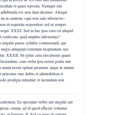
facultate et quasi reposita. Namque ista
 adhibenda est, non dum dicimus. Alioqui
ta in oratione +qui non satis laboravit+:
, non ut requisita respondere sed ut semper
sequi. XXXI. Sed in hac ipsa cura est aliquid
nt conlocata, quid amplius laboremus?
 singulis paene syllabis commorandi, qui
it magis antiquum remotum inopinatum, nec
ntur. XXXII. Sit igitur cura elocutionis quam
aciendum, cum verba ipsa rerum gratia sint
 animi nostri optime promunt, atque in animis
praestare sine dubio et admirabilem et
odo prodigia miramur, et iucundam non
cutionem. Ea spectatur verbis aut singulis aut
spicua, ornata, ad id quod efficere volumus
a, ut figurata. II. Sed ea quae de ratione