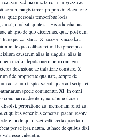
m causam sed maxime tamen in ingressu ac
it eorum, magis tamen proprias in elocutione
nitas, quae personis temporibus locis
 an sit, quid sit, quale sit. His adiciebamus
quae ab ipso de quo diceremus, quae post eum
tiliumque constare. IX. suasoriis accedere
 futurum de quo deliberaretur. Hic praecipue
ialium causarum alias in singulis, alias in
tentionem modo: depulsionem porro omnem
aeterea defensione ac tralatione constare. X.
rum fide proprietate qualitate, scripto de
um actionum inspici soleat, quae aut scripti et
contrariarum specie continentur. XI. In omni
o conciliari audientem, narratione doceri,
a dissolvi, peroratione aut memoriam refici aut
 et quibus generibus concitari placari resolvi
Credere modo qui discet velit, certa quaedam
ebeat per se ipsa natura, ut haec de quibus dixi
rvata esse videantur.