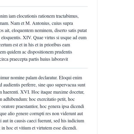
 enim iam elocutionis rationem tractabimus,
illimam. Nam et M. Antonius, cuius supra
s ait, eloquentem neminem, diserto satis putat
e eloquentis. XIV. Quae virtus si usque ad eum
ertum est et in his et in prioribus eam
ionem quidem ac dispositionem prudentis
irca praecepta partis huius laboravit
uimur nomine palam declaratur. Eloqui enim
 audientis perferre, sine quo supervacua sunt
uam haerenti. XVI. Hoc itaque maxime docetur,
m adhibendum: hoc exercitatio petit, hoc
oratore praestantior, hoc genera ipsa dicendi
ue alio genere corrupti res non viderunt aut
aut in causis caeci fuerunt, sed his iudicium
 in hoc et vitium et virtutem esse dicendi.