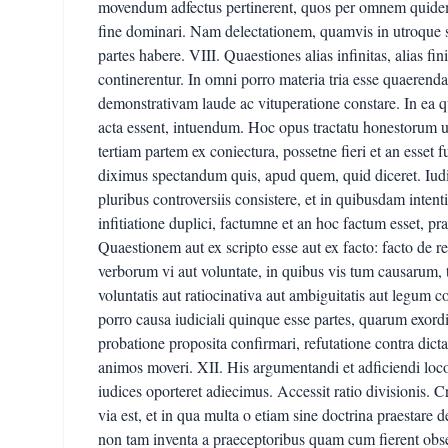
movendum adfectus pertinerent, quos per omnem quide
fine dominari. Nam delectationem, quamvis in utroque s
partes habere. VIII. Quaestiones alias infinitas, alias fi
continerentur. In omni porro materia tria esse quaerenda,
demonstrativam laude ac vituperatione constare. In ea 
acta essent, intuendum. Hoc opus tractatu honestorum u
tertiam partem ex coniectura, possetne fieri et an esset
diximus spectandum quis, apud quem, quid diceret. Iudic
pluribus controversiis consistere, et in quibusdam in
infitiatione duplici, factumne et an hoc factum esset, pr
Quaestionem aut ex scripto esse aut ex facto: facto de re
verborum vi aut voluntate, in quibus vis tum causarum, t
voluntatis aut ratiocinativa aut ambiguitatis aut legum 
porro causa iudiciali quinque esse partes, quarum exordi
probatione proposita confirmari, refutatione contra dict
animos moveri. XII. His argumentandi et adficiendi locos
iudices oporteret adiecimus. Accessit ratio divisionis. 
via est, et in qua multa o etiam sine doctrina praestare d
non tam inventa a praeceptoribus quam cum fierent obse