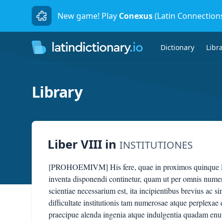
New game! Play
Conexus
(Latin Connection
Dictionary
Libr
Library
Liber VIII
in
INSTITUTIONES
[PROHOEMIVM] His fere, quae in proximos quinque libr
inventa disponendi continetur, quam ut per omnis num
scientiae necessarium est, ita incipientibus brevius ac s
difficultate institutionis tam numerosae atque perplexae 
praecipue alenda ingenia atque indulgentia quadam enut