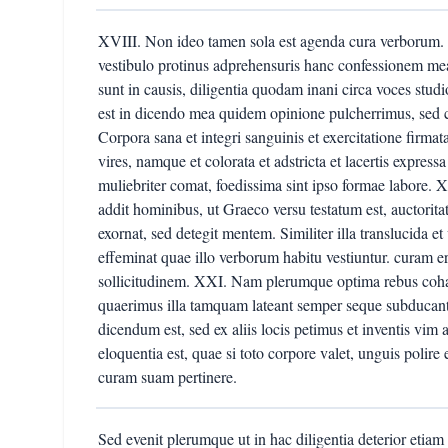
XVIII. Non ideo tamen sola est agenda cura verborum. 
vestibulo protinus adprehensuris hanc confessionem mea
sunt in causis, diligentia quodam inani circa voces studi
est in dicendo mea quidem opinione pulcherrimus, sed 
Corpora sana et integri sanguinis et exercitatione firma
vires, namque et colorata et adstricta et lacertis express
muliebriter comat, foedissima sint ipso formae labore. 
addit hominibus, ut Graeco versu testatum est, auctorita
exornat, sed detegit mentem. Similiter illa translucida e
effeminat quae illo verborum habitu vestiuntur. curam 
sollicitudinem. XXI. Nam plerumque optima rebus cohae
quaerimus illa tamquam lateant semper seque subducant
dicendum est, sed ex aliis locis petimus et inventis v
eloquentia est, quae si toto corpore valet, unguis polire
curam suam pertinere.
Sed evenit plerumque ut in hac diligentia deterior etiam