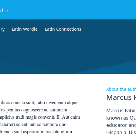
s) →
ary
Latin Wordle
Latin Connections
About the aut
Marcus F
os conlata sunt, ratio inveniendi atque
eros penitus cognoscere ad summam
Marcus Fabiu
implicius tradi magis convenit. II. Aut enim
known as Qui
deterreri solent, aut eo tempore quo
educator and
rienda sunt asperiorum tractatu rerum
Hispania. His