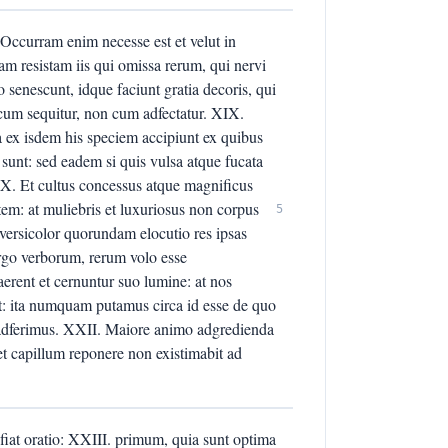
Occurram enim necesse est et velut in
m resistam iis qui omissa rerum, qui nervi
o senescunt, idque faciunt gratia decoris, qui
cum sequitur, non cum adfectatur. XIX.
ta ex isdem his speciem accipiunt ex quibus
a sunt: sed eadem si quis vulsa atque fucata
XX. Et cultus concessus atque magnificus
tem: at muliebris et luxuriosus non corpus
5
t versicolor quorundam elocutio res ipsas
ergo verborum, rerum volo esse
rent et cernuntur suo lumine: at nos
: ita numquam putamus circa id esse de quo
im adferimus. XXII. Maiore animo adgredienda
 et capillum reponere non existimabit ad
 fiat oratio: XXIII. primum, quia sunt optima