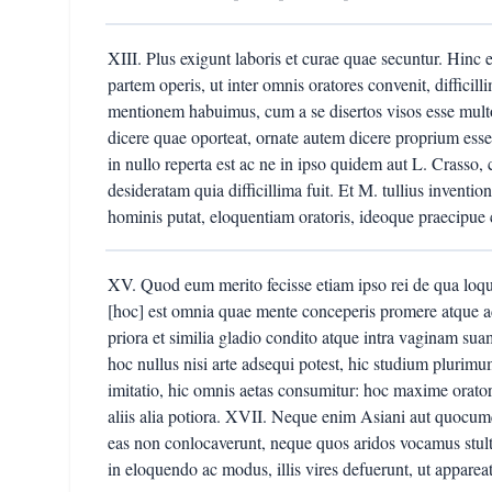
XIII. Plus exigunt laboris et curae quae secuntur. Hinc
partem operis, ut inter omnis oratores convenit, diffic
mentionem habuimus, cum a se disertos visos esse multo
dicere quae oporteat, ornate autem dicere proprium ess
in nullo reperta est ac ne in ipso quidem aut L. Crasso, c
desideratam quia difficillima fuit. Et M. tullius invent
hominis putat, eloquentiam oratoris, ideoque praecipue c
XV. Quod eum merito fecisse etiam ipso rei de qua loq
[hoc] est omnia quae mente conceperis promere atque ad
priora et similia gladio condito atque intra vaginam s
hoc nullus nisi arte adsequi potest, hic studium plurimu
imitatio, hic omnis aetas consumitur: hoc maxime orator 
aliis alia potiora. XVII. Neque enim Asiani aut quocumq
eas non conlocaverunt, neque quos aridos vocamus stulti 
in eloquendo ac modus, illis vires defuerunt, ut appareat