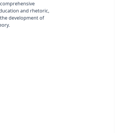
a comprehensive
education and rhetoric,
n the development of
eory.