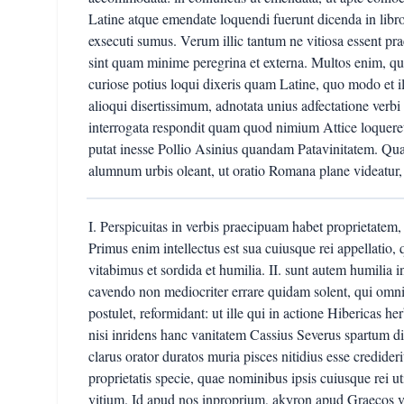
Latine atque emendate loquendi fuerunt dicenda in lib
exsecuti sumus. Verum illic tantum ne vitiosa essent p
sint quam minime peregrina et externa. Multos enim, qui
curiose potius loqui dixeris quam Latine, quo modo et
alioqui disertissimum, adnotata unius adfectatione verbi 
interrogata respondit quam quod nimium Attice loqueretur
putat inesse Pollio Asinius quandam Patavinitatem. Quare
alumnum urbis oleant, ut oratio Romana plane videatur, 
I. Perspicuitas in verbis praecipuam habet proprietatem, 
Primus enim intellectus est sua cuiusque rei appellati
vitabimus et sordida et humilia. II. sunt autem humilia i
cavendo non mediocriter errare quidam solent, qui omnia
postulet, reformidant: ut ille qui in actione Hibericas h
nisi inridens hanc vanitatem Cassius Severus spartum di
clarus orator duratos muria pisces nitidius esse credide
proprietatis specie, quae nominibus ipsis cuiusque rei uti
vitium. Id apud nos inproprium, akyron apud Graecos vo