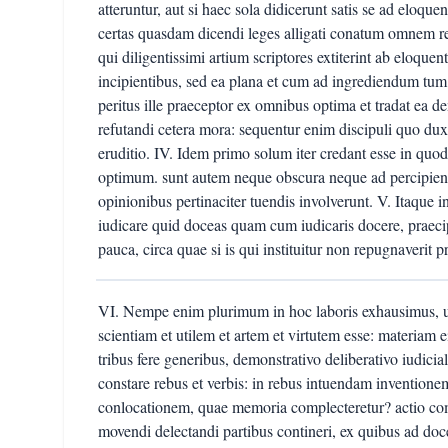
atteruntur, aut si haec sola didicerunt satis se ad eloquen
certas quasdam dicendi leges alligati conatum omnem ref
qui diligentissimi artium scriptores extiterint ab eloque
incipientibus, sed ea plana et cum ad ingrediendum tu
peritus ille praeceptor ex omnibus optima et tradat ea 
refutandi cetera mora: sequentur enim discipuli quo du
eruditio. IV. Idem primo solum iter credant esse in quod
optimum. sunt autem neque obscura neque ad percipiendu
opinionibus pertinaciter tuendis involverunt. V. Itaque in t
iudicare quid doceas quam cum iudicaris docere, praec
pauca, circa quae si is qui instituitur non repugnaverit
VI. Nempe enim plurimum in hoc laboris exhausimus, u
scientiam et utilem et artem et virtutem esse: materiam 
tribus fere generibus, demonstrativo deliberativo iudici
constare rebus et verbis: in rebus intuendam inventionem
conlocationem, quae memoria complecteretur? actio co
movendi delectandi partibus contineri, ex quibus ad do