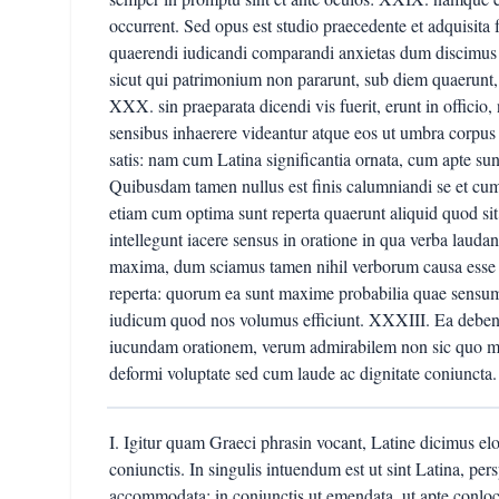
occurrent. Sed opus est studio praecedente et adquisita 
quaerendi iudicandi comparandi anxietas dum discimus
sicut qui patrimonium non pararunt, sub diem quaerunt, i
XXX. sin praeparata dicendi vis fuerit, erunt in officio
sensibus inhaerere videantur atque eos ut umbra corpus 
satis: nam cum Latina significantia ornata, cum apte su
Quibusdam tamen nullus est finis calumniandi se et cum
etiam cum optima sunt reperta quaerunt aliquid quod s
intellegunt iacere sensus in oratione in qua verba lauda
maxima, dum sciamus tamen nihil verborum causa esse f
reperta: quorum ea sunt maxime probabilia quae sensum
iudicum quod nos volumus efficiunt. XXXIII. Ea debent 
iucundam orationem, verum admirabilem non sic quo m
deformi voluptate sed cum laude ac dignitate coniuncta.
I. Igitur quam Graeci phrasin vocant, Latine dicimus elo
coniunctis. In singulis intuendum est ut sint Latina, per
accommodata: in coniunctis ut emendata, ut apte conlocat