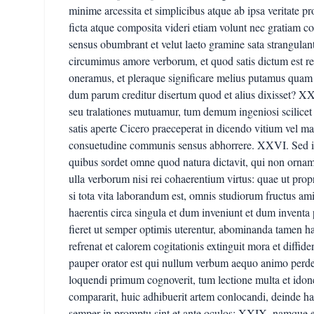
minime arcessita et simplicibus atque ab ipsa veritate pr
ficta atque composita videri etiam volunt nec gratiam co
sensus obumbrant et velut laeto gramine sata strangulan
circumimus amore verborum, et quod satis dictum est re
oneramus, et pleraque significare melius putamus quam 
dum parum creditur disertum quod et alius dixisset? X
seu tralationes mutuamur, tum demum ingeniosi scilicet 
satis aperte Cicero praeceperat in dicendo vitium vel m
consuetudine communis sensus abhorrere. XXVI. Sed ille
quibus sordet omne quod natura dictavit, qui non orname
ulla verborum nisi rei cohaerentium virtus: quae ut propr
si tota vita laborandum est, omnis studiorum fructus a
haerentis circa singula et dum inveniunt et dum inventa
fieret ut semper optimis uterentur, abominanda tamen hae
refrenat et calorem cogitationis extinguit mora et diffid
pauper orator est qui nullum verbum aequo animo perde
loquendi primum cognoverit, tum lectione multa et idon
compararit, huic adhibuerit artem conlocandi, deinde ha
semper in promptu sint et ante oculos: XXIX. namque ei 