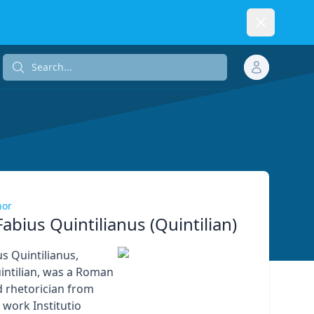
Dismiss
Search...
Search...
hor
abius Quintilianus (Quintilian)
s Quintilianus,
ntilian, was a Roman
 rhetorician from
 work Institutio