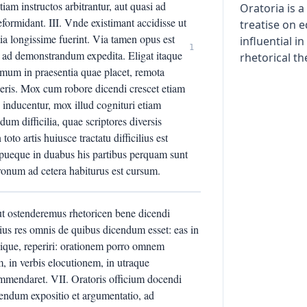
tiam instructos arbitrantur, aut quasi ad
Oratoria is 
ormidant. III. Vnde existimant accidisse ut
treatise on 
ntia longissime fuerint. Via tamen opus est
influential i
1
m ad demonstrandum expedita. Eligat itaque
rhetorical th
demum in praesentia quae placet, remota
xeris. Mox cum robore dicendi crescet etiam
 inducentur, mox illud cognituri etiam
m difficilia, quae scriptores diversis
oto artis huiusce tractatu difficilius est
ipueque in duabus his partibus perquam sunt
 pronum ad cetera habiturus est cursum.
t ostenderemus rhetoricen bene dicendi
eius res omnis de quibus dicendum esset: eas in
alique, reperiri: orationem porro omnem
, in verbis elocutionem, in utraque
mmendaret. VII. Oratoris officium docendi
cendum expositio et argumentatio, ad