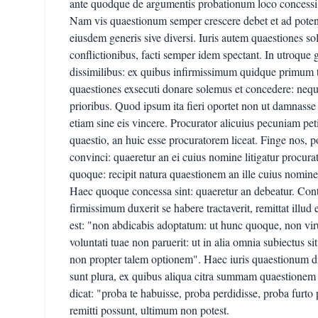
ante quodque de argumentis probationum loco concessi, 
Nam vis quaestionum semper crescere debet et ad potenti
eiusdem generis sive diversi. Iuris autem quaestiones so
conflictionibus, facti semper idem spectant. In utroque g
dissimilibus: ex quibus infirmissimum quidque primum t
quaestiones exsecuti donare solemus et concedere: neque
prioribus. Quod ipsum ita fieri oportet non ut damnass
etiam sine eis vincere. Procurator alicuius pecuniam peti
quaestio, an huic esse procuratorem liceat. Finge nos, 
convinci: quaeretur an ei cuius nomine litigatur procur
quoque: recipit natura quaestionem an ille cuius nomine a
Haec quoque concessa sint: quaeretur an debeatur. Con
firmissimum duxerit se habere tractaverit, remittat illud 
est: "non abdicabis adoptatum: ut hunc quoque, non vi
voluntati tuae non paruerit: ut in alia omnia subiectus s
non propter talem optionem". Haec iuris quaestionum dif
sunt plura, ex quibus aliqua citra summam quaestionem re
dicat: "proba te habuisse, proba perdidisse, proba furto
remitti possunt, ultimum non potest.