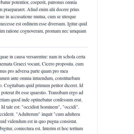
batur potentior, coeperit, patronus omnia
m praepararet. Aliud enim alii docere prius
nique in accusatione mutua, cum se uterque
ecesse est ordinem esse diversum. Igitur quid
partim ratione cognoveram, promam nec umquam
quae in causa versarentur: nam in schola certa
themata Graeci vocant, Cicero proposita. cum
nus pro adversa parte quam pro mea
d tamen ante omnia intuendum, constituebam
do. Cogitabam quid primum petitor diceret. Id
poterat ibi esse quaestio. Transibam ergo ad
etiam quod inde optinebatur confessum erat.
Id tale est: "occidisti hominem", "occidi".
cciderit. "Adulterum" inquit "cum adultera
quid videndum est in quo pugna consistat.
igitur, coniectura est. Interim et hoc tertium