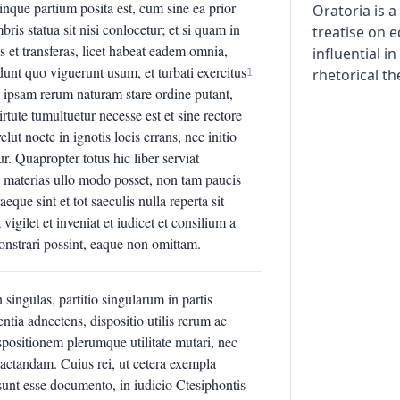
nque partium posita est, cum sine ea prior
Oratoria is 
s statua sit nisi conlocetur; et si quam in
treatise on 
 et transferas, licet habeat eadem omnia,
influential i
dunt quo viguerunt usum, et turbati exercitus
rhetorical th
1
i ipsam rerum naturam stare ordine putant,
rtute tumultuetur necesse est et sine rectore
elut nocte in ignotis locis errans, nec initio
. Quapropter totus hic liber serviat
is materias ullo modo posset, non tam paucis
eque sint et tot saeculis nulla reperta sit
t vigilet et inveniat et iudicet et consilium a
onstrari possint, eaque non omittam.
n singulas, partitio singularum in partis
ntia adnectens, dispositio utilis rerum ac
positionem plerumque utilitate mutari, nec
ctandam. Cuius rei, ut cetera exempla
nt esse documento, in iudicio Ctesiphontis