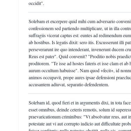
occidit".
Solebam et excerpere quid mihi cum adversario convenir
confessionem sed partiendo multiplicare, ut in illa con
suffragiis vicerat captus est: euntes ad redimendum eu
ab hostibus. Is legatis dixit: sero itis. Excusserunt illi 
perseverarunt ire quo intenderant, invenerunt ducem cruc
Reus est pater". Quid convenit? "Proditio nobis praedict
proditorem. "Te isse ad hostes fateris et isse clam et ab
aurum occultum habuisse". Nam quod +fecit+, id nonnum
animos occupavit, prope aures ipsae defensioni praecl
accusantem adiuvat, separatio defendentem.
Solebam id, quod fieri et in argumentis dixi, in tota face
esset omnibus, deinde ceteris remotis, solum id superes
praevaricationum criminibus: "Vt absolvatur reus, aut inn
potestate aut vi aut corrupto iudicio aut difficultate pr
fuisse confiteris: nulla potestas obstitit, nulla vis, cor