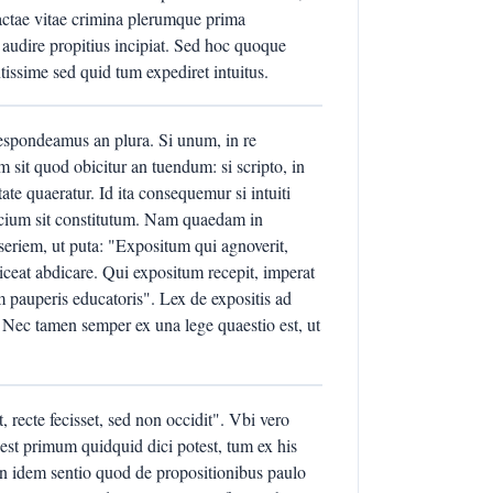
actae vitae crimina plerumque prima
 audire propitius incipiat. Sed hoc quoque
tissime sed quid tum expediret intuitus.
espondeamus an plura. Si unum, in re
m sit quod obicitur an tuendum: si scripto, in
tate quaeratur. Id ita consequemur si intuiti
udicium sit constitutum. Nam quaedam in
eriem, ut puta: "Expositum qui agnoverit,
liceat abdicare. Qui expositum recepit, imperat
am pauperis educatoris". Lex de expositis ad
. Nec tamen semper ex una lege quaestio est, ut
, recte fecisset, sed non occidit". Vbi vero
st primum quidquid dici potest, tum ex his
n idem sentio quod de propositionibus paulo