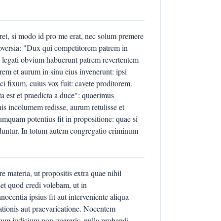
et, si modo id pro me erat, nec solum premere
troversia: "Dux qui competitorem patrem in
m legati obvium habuerunt patrem revertentem
patrem et aurum in sinu eius invenerunt: ipsi
i fixum, cuius vox fuit: cavete proditorem.
a est et praedicta a duce": quaerimus
 his incolumem redisse, aurum retulisse et
quam potentius fit in propositione: quae si
uduntur. In totum autem congregatio criminum
re materia, ut propositis extra quae nihil
set quod credi volebam, ut in
ocentia ipsius fit aut interveniente aliqua
obationis aut praevaricatione. Nocentem
ruptum iudicium non quereris, nulla probandi