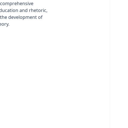
a comprehensive
education and rhetoric,
n the development of
eory.