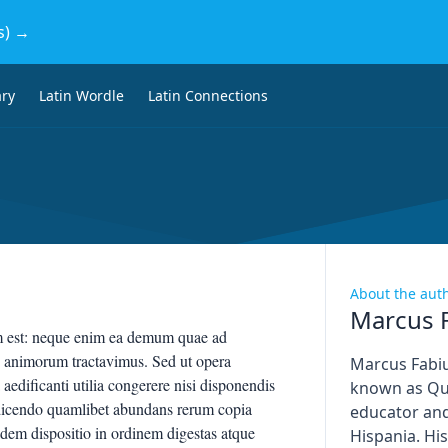
s) →
ary
Latin Wordle
Latin Connections
About the aut
Marcus F
m est: neque enim ea demum quae ad
 animorum tractavimus. Sed ut opera
Marcus Fabiu
 aedificanti utilia congerere nisi disponendis
known as Qui
 dicendo quamlibet abundans rerum copia
educator and
dem dispositio in ordinem digestas atque
Hispania. His