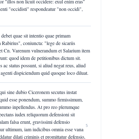
or "illos non licuit occidere: exul enim eras"
centi "occidisti" respondeatur "non occidi",
i debet quae sit intentio quae primam
 Rabirius", coniuncta: "lege de sicariis
et Cn. Varenum vulnerandum et Salarium item
unt: quod idem de petitionibus dictum sit.
ac status possunt, si aliud negat reus, aliud
st agenti dispiciendum quid quoque loco diluat.
qui sine dubio Ciceronem secutus instat
aliquid esse ponendum, summo firmissimum,
t summo inpellendus. At pro reo plerumque
ctans iudex reliquorum defensioni sit
palam falsa erunt, gravissimi defensio
5
iamur ultimum, iam iudicibus omnia esse vana
datur dilati criminis et promittatur defensio,