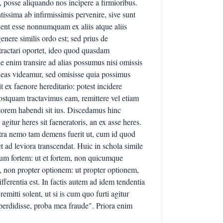
posse aliquando nos incipere a firmioribus.
ssima ab infirmissimis pervenire, sive sunt
lent esse nonnumquam ex aliis atque aliis
enere similis ordo est; sed prius de
ractari oportet, ideo quod quasdam
 enim transire ad alias possumus nisi omissis
e eas videamur, sed omisisse quia possimus
t ex faenore hereditario: potest incidere
postquam tractavimus eam, remittere vel etiam
atorem habendi sit ius. Discedamus hinc
gitur heres sit faeneratoris, an ex asse heres.
tra nemo tam demens fuerit ut, cum id quod
et ad leviora transcendat. Huic in schola simile
rum fortem: ut et fortem, non quicumque
it, non propter optionem: ut propter optionem,
ferentia est. In factis autem ad idem tendentia
mitti solent, ut si is cum quo furti agitur
 perdidisse, proba mea fraude". Priora enim