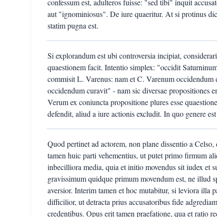
confessum est, adulteros fuisse: "sed tibi" inquit accusat
aut "ignominiosus". De iure quaeritur. At si protinus di
statim pugna est.
Si explorandum est ubi controversia incipiat, considerar
quaestionem facit. Intentio simplex: "occidit Saturninum
commisit L. Varenus: nam et C. Varenum occidendum 
occidendum curavit" - nam sic diversae propositiones er
Verum ex coniuncta propositione plures esse quaestiones 
defendit, aliud a iure actionis excludit. In quo genere e
Quod pertinet ad actorem, non plane dissentio a Celso, 
tamen huic parti vehementius, ut putet primo firmum 
inbecilliora media, quia et initio movendus sit iudex e
gravissimum quidque primum movendum est, ne illud spe
aversior. Interim tamen et hoc mutabitur, si leviora illa 
difficilior, ut detracta prius accusatoribus fide adgred
credentibus. Opus erit tamen praefatione, qua et ratio red