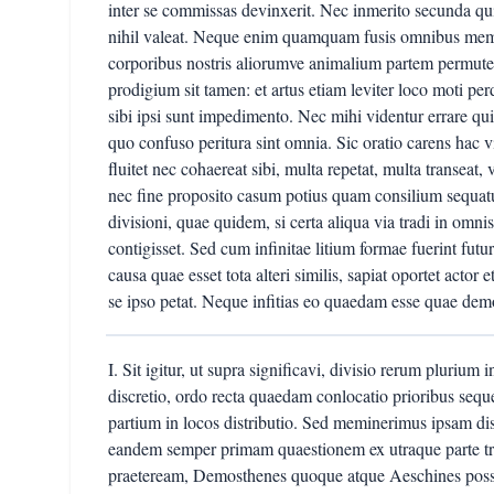
inter se commissas devinxerit. Nec inmerito secunda qui
nihil valeat. Neque enim quamquam fusis omnibus membri
corporibus nostris aliorumve animalium partem permutes
prodigium sit tamen: et artus etiam leviter loco moti per
sibi ipsi sunt impedimento. Nec mihi videntur errare qu
quo confuso peritura sint omnia. Sic oratio carens hac vi
fluitet nec cohaereat sibi, multa repetat, multa transeat, v
nec fine proposito casum potius quam consilium sequatur
divisioni, quae quidem, si certa aliqua via tradi in omn
contigisset. Sed cum infinitae litium formae fuerint futura
causa quae esset tota alteri similis, sapiat oportet actor e
se ipso petat. Neque infitias eo quaedam esse quae dem
I. Sit igitur, ut supra significavi, divisio rerum plurium i
discretio, ordo recta quaedam conlocatio prioribus seque
partium in locos distributio. Sed meminerimus ipsam dis
eandem semper primam quaestionem ex utraque parte tra
praeteream, Demosthenes quoque atque Aeschines possu