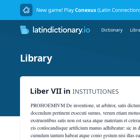
New game! Play
Conexus
(Latin Connection
Dictionary
Libr
Library
Liber VII
in
INSTITUTIONES
PROHOEMIVM De inventione, ut arbitror, satis dictu
docendum pertinent exsecuti sumus, verum etiam motus
exstruentibus satis non est saxa atque materiam et cetera
eis conlocandisque artificium manus adhibeatur: sic in
cumulum tantum habeat atque conio gestum nisi illas ea