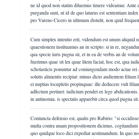
ne id quod non statim diluemus timere videamur. Ante 
purganda sunt, ut id de quo laturus est sententiam iudex
pro Vareno Cicero in ultimum distulit, non quid frequen
Cum simplex intentio erit, videndum est unum aliquid r
quaestionem instituamus an in scripto: si in re, negandu
qua specie iuris pugna sit, et in ea de verbis an de volun
fuerimus quae sit lex quae litem faciat, hoc est, qua i
scholasticis ponuntur ad coniungendam modo actae rei s
solutis alimentis recipiat: minus dicto audientem filium 
ei nuptias locupletis propinquae: ille deducere vult fili
adfectum pertinet: iudicium pendet ex lege abdicationis
in antinomia. is spectatis apparebit circa quod pugna sit.
Coniuncta defensio est, qualis pro Rabirio: "si occidisset
multa contra unam propositionem dicimus, cogitandum e
quo quidque loco dici expediat aestimandum. In quo no