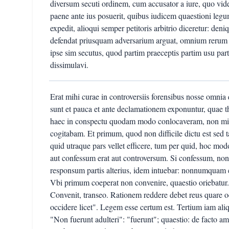
diversum secuti ordinem, cum accusator a iure, quo vide
paene ante ius posuerit, quibus iudicem quaestioni legu
expedit, alioqui semper petitoris arbitrio diceretur: de
defendat priusquam adversarium arguat, omnium rerum n
ipse sim secutus, quod partim praeceptis partim usu 
dissimulavi.
Erat mihi curae in controversiis forensibus nosse omnia 
sunt et pauca et ante declamationem exponuntur, quae 
haec in conspectu quodam modo conlocaveram, non mi
cogitabam. Et primum, quod non difficile dictu est se
quid utraque pars vellet efficere, tum per quid, hoc mo
aut confessum erat aut controversum. Si confessum, non 
responsum partis alterius, idem intuebar: nonnumquam 
Vbi primum coeperat non convenire, quaestio oriebatur. 
Convenit, transeo. Rationem reddere debet reus quare o
occidere licet". Legem esse certum est. Tertium iam ali
"Non fuerunt adulteri": "fuerunt"; quaestio: de facto amb