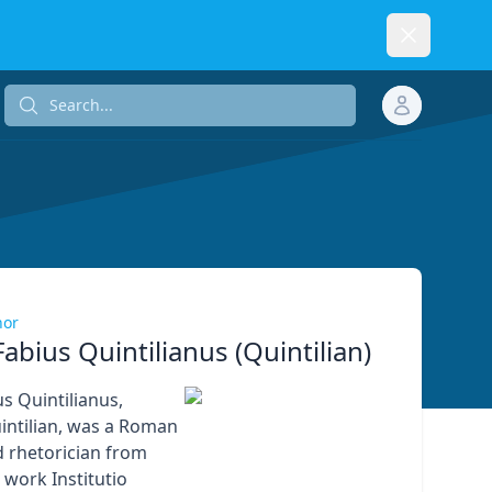
Dismiss
Search...
Search...
hor
abius Quintilianus (Quintilian)
s Quintilianus,
ntilian, was a Roman
 rhetorician from
 work Institutio