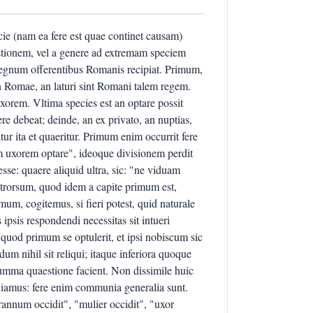
cie (nam ea fere est quae continet causam)
tionem, vel a genere ad extremam speciem
regnum offerentibus Romanis recipiat. Primum,
an Romae, an laturi sint Romani talem regem.
 uxorem. Vltima species est an optare possit
e debeat; deinde, an ex privato, an nuptias,
 ita et quaeritur. Primum enim occurrit fere
 uxorem optare", ideoque divisionem perdit
esse: quaere aliquid ultra, sic: "ne viduam
etrorsum, quod idem a capite primum est,
imum, cogitemus, si fieri potest, quid naturale
ipsis respondendi necessitas sit intueri
 quod primum se optulerit, et ipsi nobiscum sic
dum nihil sit reliqui; itaque inferiora quoque
summa quaestione facient. Non dissimile huic
niamus: fere enim communia generalia sunt.
nnum occidit", "mulier occidit", "uxor