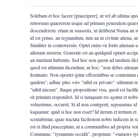
Solebam et hoc facere [praecipere], ut vel ab ultima spe
retrorsum quaererem usque ad primam generalem quaes
descenderem: etiam in suasoriis, ut deliberat Numa an 
id est genus, an regnandum, tum an in civitate aliena, 
Similiter in controversiis. Optet enim vir fortis alienam
alienam uxorem. Generale est an quidquid optarit acciper
an maritum habentis. Sed hoc non quem ad modum dicitur
quod est ultimum dicendum, ut hoc: "non debes alienam
festinatio. Non oportet igitur offerentibus se contentum 
quidem"; adhuc plus +si+ "nihil ex privato": ultimum r
"nihil inicum". Itaque propositione visa, quod est facill
sit primum responderi. Id si tamquam res agatur et nobis 
voluerimus, occurrit. Si id non contigerit, seponamus id
loquamur: quid si hoc non esset? Id iterum et tertium et 
scrutabimur, quae tractata faciliorem nobis iudicem in 
est et illud praeceptum, ut a communibus ad propria ve
Commune: "tyrannum occidit", proprium: "+tamen+ tyra