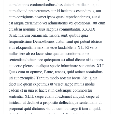
cum demptis coniunctionibus dissolute plura dicuntur, aut
cum aliquid praetereuntes cur id faciamus ostendimus, aut
cum corrigimus nosmet ipsos quasi reprehendentes, aut si
est aliqua exclamatio vel admirationis vel questionis, aut cum
eiusdem nominis casus saepius commutantur. XXXIX.
Sententiarum ornamenta maiora sunt: quibus quia
frequentissime Demosthenes utatur, sunt qui putent idcirco
eius eloquentiam maxime esse laudabilem. XL. Et vero
nullus fere ab eo locus sine quadam conformatione
sententiae dicitur, nec quicquam est aliud dicere nisi omnes
aut certe plerasque aliqua specie inluminare sententias. XLI.
Quas cum tu optume, Brute, teneas, quid attinet nominibus
uti aut exemplis? Tantum modo notetur locus. Sic igitur
dicet ille quem expetimus ut verset saepe multis modis
eadem et in una re haereat in eademque commoretur
sententia: XLII. saepe etiam ut extenuet aliquid, saepe ut
inrideat, ut declinet a proposito deflectatque sententiam, ut
proponat quid dicturus sit, ut, cum transegerit iam aliquid,