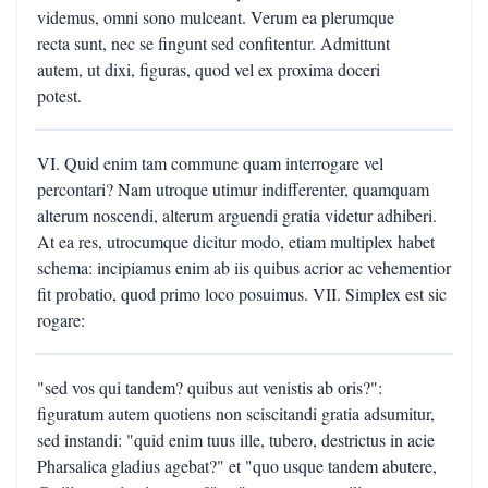
videmus, omni sono mulceant. Verum ea plerumque
recta sunt, nec se fingunt sed confitentur. Admittunt
autem, ut dixi, figuras, quod vel ex proxima doceri
potest.
VI. Quid enim tam commune quam interrogare vel
percontari? Nam utroque utimur indifferenter, quamquam
alterum noscendi, alterum arguendi gratia videtur adhiberi.
At ea res, utrocumque dicitur modo, etiam multiplex habet
schema: incipiamus enim ab iis quibus acrior ac vehementior
fit probatio, quod primo loco posuimus. VII. Simplex est sic
rogare:
"sed vos qui tandem? quibus aut venistis ab oris?":
figuratum autem quotiens non sciscitandi gratia adsumitur,
sed instandi: "quid enim tuus ille, tubero, destrictus in acie
Pharsalica gladius agebat?" et "quo usque tandem abutere,