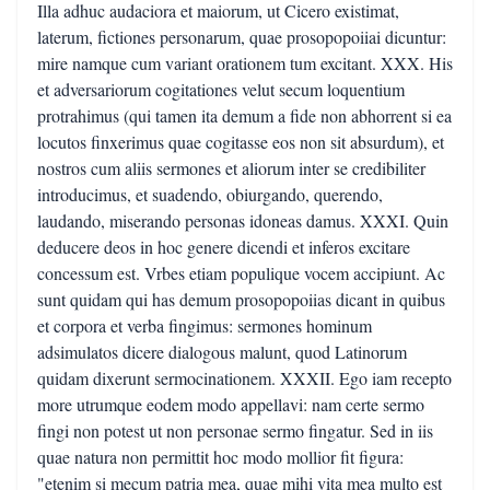
Illa adhuc audaciora et maiorum, ut Cicero existimat,
laterum, fictiones personarum, quae prosopopoiiai dicuntur:
mire namque cum variant orationem tum excitant. XXX. His
et adversariorum cogitationes velut secum loquentium
protrahimus (qui tamen ita demum a fide non abhorrent si ea
locutos finxerimus quae cogitasse eos non sit absurdum), et
nostros cum aliis sermones et aliorum inter se credibiliter
introducimus, et suadendo, obiurgando, querendo,
laudando, miserando personas idoneas damus. XXXI. Quin
deducere deos in hoc genere dicendi et inferos excitare
concessum est. Vrbes etiam populique vocem accipiunt. Ac
sunt quidam qui has demum prosopopoiias dicant in quibus
et corpora et verba fingimus: sermones hominum
adsimulatos dicere dialogous malunt, quod Latinorum
quidam dixerunt sermocinationem. XXXII. Ego iam recepto
more utrumque eodem modo appellavi: nam certe sermo
fingi non potest ut non personae sermo fingatur. Sed in iis
quae natura non permittit hoc modo mollior fit figura:
"etenim si mecum patria mea, quae mihi vita mea multo est