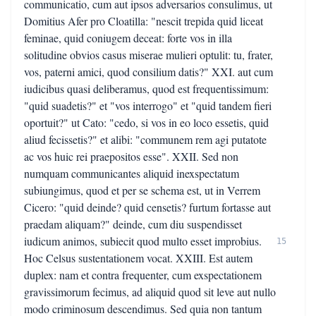
communicatio, cum aut ipsos adversarios consulimus, ut
Domitius Afer pro Cloatilla: "nescit trepida quid liceat
feminae, quid coniugem deceat: forte vos in illa
solitudine obvios casus miserae mulieri optulit: tu, frater,
vos, paterni amici, quod consilium datis?" XXI. aut cum
iudicibus quasi deliberamus, quod est frequentissimum:
"quid suadetis?" et "vos interrogo" et "quid tandem fieri
oportuit?" ut Cato: "cedo, si vos in eo loco essetis, quid
aliud fecissetis?" et alibi: "communem rem agi putatote
ac vos huic rei praepositos esse". XXII. Sed non
numquam communicantes aliquid inexspectatum
subiungimus, quod et per se schema est, ut in Verrem
Cicero: "quid deinde? quid censetis? furtum fortasse aut
praedam aliquam?" deinde, cum diu suspendisset
iudicum animos, subiecit quod multo esset improbius.
15
Hoc Celsus sustentationem vocat. XXIII. Est autem
duplex: nam et contra frequenter, cum exspectationem
gravissimorum fecimus, ad aliquid quod sit leve aut nullo
modo criminosum descendimus. Sed quia non tantum