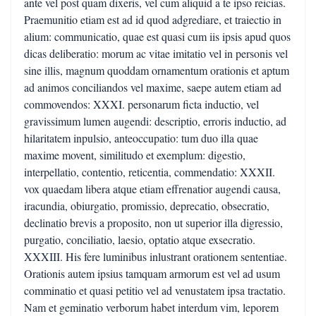
ante vel post quam dixeris, vel cum aliquid a te ipso reicias.
Praemunitio etiam est ad id quod adgrediare, et traiectio in
alium: communicatio, quae est quasi cum iis ipsis apud quos
dicas deliberatio: morum ac vitae imitatio vel in personis vel
sine illis, magnum quoddam ornamentum orationis et aptum
ad animos conciliandos vel maxime, saepe autem etiam ad
commovendos: XXXI. personarum ficta inductio, vel
gravissimum lumen augendi: descriptio, erroris inductio, ad
hilaritatem inpulsio, anteoccupatio: tum duo illa quae
maxime movent, similitudo et exemplum: digestio,
interpellatio, contentio, reticentia, commendatio: XXXII.
vox quaedam libera atque etiam effrenatior augendi causa,
iracundia, obiurgatio, promissio, deprecatio, obsecratio,
declinatio brevis a proposito, non ut superior illa digressio,
purgatio, conciliatio, laesio, optatio atque exsecratio.
XXXIII. His fere luminibus inlustrant orationem sententiae.
Orationis autem ipsius tamquam armorum est vel ad usum
comminatio et quasi petitio vel ad venustatem ipsa tractatio.
Nam et geminatio verborum habet interdum vim, leporem