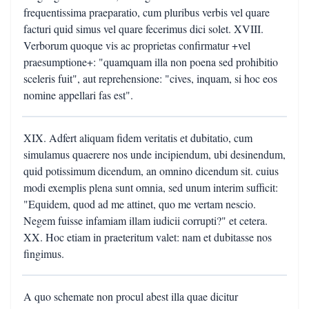
frequentissima praeparatio, cum pluribus verbis vel quare
facturi quid simus vel quare fecerimus dici solet. XVIII.
Verborum quoque vis ac proprietas confirmatur +vel
praesumptione+: "quamquam illa non poena sed prohibitio
sceleris fuit", aut reprehensione: "cives, inquam, si hoc eos
nomine appellari fas est".
XIX. Adfert aliquam fidem veritatis et dubitatio, cum
simulamus quaerere nos unde incipiendum, ubi desinendum,
quid potissimum dicendum, an omnino dicendum sit. cuius
modi exemplis plena sunt omnia, sed unum interim sufficit:
"Equidem, quod ad me attinet, quo me vertam nescio.
Negem fuisse infamiam illam iudicii corrupti?" et cetera.
XX. Hoc etiam in praeteritum valet: nam et dubitasse nos
fingimus.
A quo schemate non procul abest illa quae dicitur