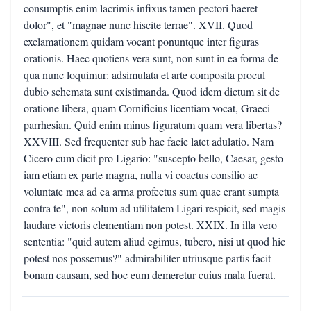
consumptis enim lacrimis infixus tamen pectori haeret
dolor", et "magnae nunc hiscite terrae". XVII. Quod
exclamationem quidam vocant ponuntque inter figuras
orationis. Haec quotiens vera sunt, non sunt in ea forma de
qua nunc loquimur: adsimulata et arte composita procul
dubio schemata sunt existimanda. Quod idem dictum sit de
oratione libera, quam Cornificius licentiam vocat, Graeci
parrhesian. Quid enim minus figuratum quam vera libertas?
XXVIII. Sed frequenter sub hac facie latet adulatio. Nam
Cicero cum dicit pro Ligario: "suscepto bello, Caesar, gesto
iam etiam ex parte magna, nulla vi coactus consilio ac
voluntate mea ad ea arma profectus sum quae erant sumpta
contra te", non solum ad utilitatem Ligari respicit, sed magis
laudare victoris clementiam non potest. XXIX. In illa vero
sententia: "quid autem aliud egimus, tubero, nisi ut quod hic
potest nos possemus?" admirabiliter utriusque partis facit
bonam causam, sed hoc eum demeretur cuius mala fuerat.