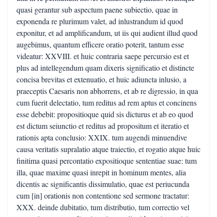
quasi gerantur sub aspectum paene subiectio, quae in
exponenda re plurimum valet, ad inlustrandum id quod
exponitur, et ad amplificandum, ut iis qui audient illud quod
augebimus, quantum efficere oratio poterit, tantum esse
videatur: XXVIII. et huic contraria saepe percursio est et
plus ad intellegendum quam dixeris significatio et distincte
concisa brevitas et extenuatio, et huic adiuncta inlusio, a
praeceptis Caesaris non abhorrens, et ab re digressio, in qua
cum fuerit delectatio, tum reditus ad rem aptus et concinens
esse debebit: propositioque quid sis dicturus et ab eo quod
est dictum seiunctio et reditus ad propositum et iteratio et
rationis apta conclusio: XXIX. tum augendi minuendive
causa veritatis supralatio atque traiectio, et rogatio atque huic
finitima quasi percontatio expositioque sententiae suae: tum
illa, quae maxime quasi inrepit in hominum mentes, alia
dicentis ac significantis dissimulatio, quae est periucunda
cum [in] orationis non contentione sed sermone tractatur:
XXX. deinde dubitatio, tum distributio, tum correctio vel