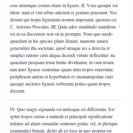
esse utrumque eorum etiam in figuris. II. Vsus quoque est
idem: nam et vim rebus adiciunt et gratiam praestant. Nec
desunt qui tropis figurarum nomen imponant, quorum est
C. Artorius Proculus. III. Quin adeo similitudo manifesta
1
est ut ea discernere non sit in promptu. Nam quo modo
quaedam in his species plane distant, manente tamen
generaliter illa societate, quod utraque res a derecta et
simplici ratione cum aliqua dicendi virtute deflectitur: ita
quaedam perquam tenui limite dividuntur, ut cum ironia
tam inter figuras sententiae quam inter tropos reperiatur,
periphrasin autem et hyperbaton et onomatopoiian clari
quoque auctores figuras verborum potius quam tropos
dixerint.
IV. Quo magis signanda est utriusque rei differentia. Est
igitur tropos sermo a naturali et principali significatione
tralatus ad aliam ornandae orationis gratia, vel, ut plerique
grammatici finiunt, dictio ab eo loco in quo propria est