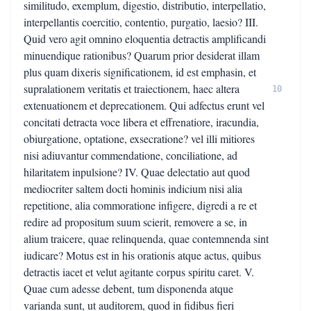
similitudo, exemplum, digestio, distributio, interpellatio,
interpellantis coercitio, contentio, purgatio, laesio? III.
Quid vero agit omnino eloquentia detractis amplificandi
minuendique rationibus? Quarum prior desiderat illam
plus quam dixeris significationem, id est emphasin, et
supralationem veritatis et traiectionem, haec altera
10
extenuationem et deprecationem. Qui adfectus erunt vel
concitati detracta voce libera et effrenatiore, iracundia,
obiurgatione, optatione, exsecratione? vel illi mitiores
nisi adiuvantur commendatione, conciliatione, ad
hilaritatem inpulsione? IV. Quae delectatio aut quod
mediocriter saltem docti hominis indicium nisi alia
repetitione, alia commoratione infigere, digredi a re et
redire ad propositum suum scierit, removere a se, in
alium traicere, quae relinquenda, quae contemnenda sint
iudicare? Motus est in his orationis atque actus, quibus
detractis iacet et velut agitante corpus spiritu caret. V.
Quae cum adesse debent, tum disponenda atque
varianda sunt, ut auditorem, quod in fidibus fieri