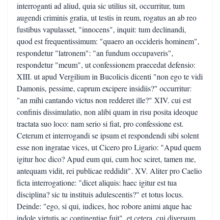
interroganti ad aliud, quia sic utilius sit, occurritur, tum
augendi criminis gratia, ut testis in reum, rogatus an ab reo
fustibus vapulasset, "innocens", inquit: tum declinandi,
quod est frequentissimum: "quaero an occideris hominem",
respondetur "latronem": "an fundum occupaveris",
respondetur "meum", ut confessionem praecedat defensio:
XIII. ut apud Vergilium in Bucolicis dicenti "non ego te vidi
Damonis, pessime, caprum excipere insidiis?" occurritur:
"an mihi cantando victus non redderet ille?" XIV. cui est
confinis dissimulatio, non alibi quam in risu posita ideoque
tractata suo loco: nam serio si fiat, pro confessione est.
Ceterum et interrogandi se ipsum et respondendi sibi solent
esse non ingratae vices, ut Cicero pro Ligario: "Apud quem
igitur hoc dico? Apud eum qui, cum hoc sciret, tamen me,
antequam vidit, rei publicae reddidit". XV. Aliter pro Caelio
ficta interrogatione: "dicet aliquis: haec igitur est tua
disciplina? sic tu instituis adulescentis?" et totus locus.
Deinde: "ego, si qui, iudices, hoc robore animi atque hac
indole virtutis ac continentiae fuit", et cetera. cui diversum