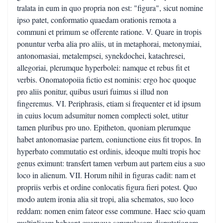
tralata in eum in quo propria non est: "figura", sicut nomine
ipso patet, conformatio quaedam orationis remota a
communi et primum se offerente ratione. V. Quare in tropis
ponuntur verba alia pro aliis, ut in metaphorai, metonymiai,
antonomasiai, metalempsei, synekdochei, katachresei,
allegoriai, plerumque hyperbolei: namque et rebus fit et
verbis. Onomatopoiia fictio est nominis: ergo hoc quoque
pro aliis ponitur, quibus usuri fuimus si illud non
fingeremus. VI. Periphrasis, etiam si frequenter et id ipsum
in cuius locum adsumitur nomen complecti solet, utitur
tamen pluribus pro uno. Epitheton, quoniam plerumque
habet antonomasiae partem, coniunctione eius fit tropos. In
hyperbato commutatio est ordinis, ideoque multi tropis hoc
genus eximunt: transfert tamen verbum aut partem eius a suo
loco in alienum. VII. Horum nihil in figuras cadit: nam et
propriis verbis et ordine conlocatis figura fieri potest. Quo
modo autem ironia alia sit tropi, alia schematos, suo loco
reddam: nomen enim fateor esse commune. Haec scio quam
multiplicem habeant quamque scrupulosam disputationem,