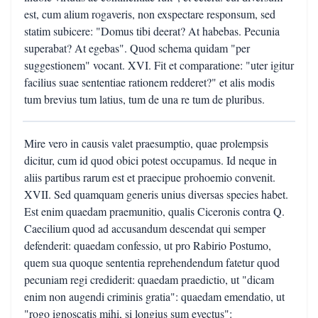
est, cum alium rogaveris, non exspectare responsum, sed
statim subicere: "Domus tibi deerat? At habebas. Pecunia
superabat? At egebas". Quod schema quidam "per
suggestionem" vocant. XVI. Fit et comparatione: "uter igitur
facilius suae sententiae rationem redderet?" et alis modis
tum brevius tum latius, tum de una re tum de pluribus.
Mire vero in causis valet praesumptio, quae prolempsis
dicitur, cum id quod obici potest occupamus. Id neque in
aliis partibus rarum est et praecipue prohoemio convenit.
XVII. Sed quamquam generis unius diversas species habet.
Est enim quaedam praemunitio, qualis Ciceronis contra Q.
Caecilium quod ad accusandum descendat qui semper
defenderit: quaedam confessio, ut pro Rabirio Postumo,
quem sua quoque sententia reprehendendum fatetur quod
pecuniam regi crediderit: quaedam praedictio, ut "dicam
enim non augendi criminis gratia": quaedam emendatio, ut
"rogo ignoscatis mihi, si longius sum evectus":