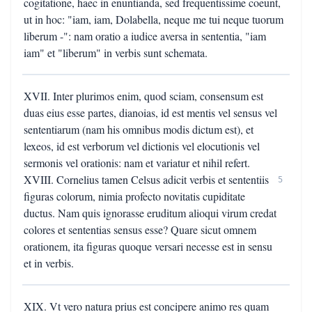
cogitatione, haec in enuntianda, sed frequentissime coeunt,
ut in hoc: "iam, iam, Dolabella, neque me tui neque tuorum
liberum -": nam oratio a iudice aversa in sententia, "iam
iam" et "liberum" in verbis sunt schemata.
XVII. Inter plurimos enim, quod sciam, consensum est
duas eius esse partes, dianoias, id est mentis vel sensus vel
sententiarum (nam his omnibus modis dictum est), et
lexeos, id est verborum vel dictionis vel elocutionis vel
sermonis vel orationis: nam et variatur et nihil refert.
XVIII. Cornelius tamen Celsus adicit verbis et sententiis
5
figuras colorum, nimia profecto novitatis cupiditate
ductus. Nam quis ignorasse eruditum alioqui virum credat
colores et sententias sensus esse? Quare sicut omnem
orationem, ita figuras quoque versari necesse est in sensu
et in verbis.
XIX. Vt vero natura prius est concipere animo res quam