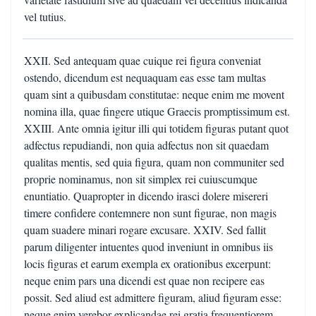
vel tutius.
XXII. Sed antequam quae cuique rei figura conveniat
ostendo, dicendum est nequaquam eas esse tam multas
quam sint a quibusdam constitutae: neque enim me movent
nomina illa, quae fingere utique Graecis promptissimum est.
XXIII. Ante omnia igitur illi qui totidem figuras putant quot
adfectus repudiandi, non quia adfectus non sit quaedam
qualitas mentis, sed quia figura, quam non communiter sed
proprie nominamus, non sit simplex rei cuiuscumque
enuntiatio. Quapropter in dicendo irasci dolere misereri
timere confidere contemnere non sunt figurae, non magis
quam suadere minari rogare excusare. XXIV. Sed fallit
parum diligenter intuentes quod inveniunt in omnibus iis
locis figuras et earum exempla ex orationibus excerpunt:
neque enim pars una dicendi est quae non recipere eas
possit. Sed aliud est admittere figuram, aliud figuram esse:
neque enim verebor explicandae rei gratia frequentiorem