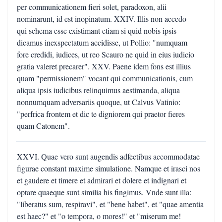
per communicationem fieri solet, paradoxon, alii
nominarunt, id est inopinatum. XXIV. Illis non accedo
qui schema esse existimant etiam si quid nobis ipsis
dicamus inexspectatum accidisse, ut Pollio: "numquam
fore credidi, iudices, ut reo Scauro ne quid in eius iudicio
gratia valeret precarer". XXV. Paene idem fons est illius
quam "permissionem" vocant qui communicationis, cum
aliqua ipsis iudicibus relinquimus aestimanda, aliqua
nonnumquam adversariis quoque, ut Calvus Vatinio:
"perfrica frontem et dic te digniorem qui praetor fieres
quam Catonem".
XXVI. Quae vero sunt augendis adfectibus accommodatae
figurae constant maxime simulatione. Namque et irasci nos
et gaudere et timere et admirari et dolere et indignari et
optare quaeque sunt similia his fingimus. Vnde sunt illa:
"liberatus sum, respiravi", et "bene habet", et "quae amentia
est haec?" et "o tempora, o mores!" et "miserum me!