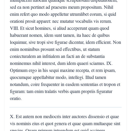
sed ea non pertinet ad praesens meum propositum. Nihil
enim refert quo modo appelletur utrumlibet eorum, si quid
orationi prosit apparet: nec mutatur vocabulis vis rerum.
VIII. Et sicut homines, si aliud acceperunt quam quod
habuerant nomen, idem sunt tamen, ita haec de quibus
loquimur, sive tropi sive figurae dicentur, idem efficient. Non
enim nominibus prosunt sed effectibus, ut statum
coniecturalem an infitialem an facti an de substantia
nominemus nihil interest, dum idem quaeri sciamus. IX.
Optimum ergo in his sequi maxime recepta, et rem ipsam,
quocumque appellabitur modo, intellegi. Illud tamen
notandum, coire frequenter in easdem sententias et tropon et
figuram: tam enim tralatis verbis quam propriis figuratur
oratio.
X. Est autem non mediocris inter auctores dissensio et quae
vis nominis eius et quot genera et quae quam multaeque sint
species. Quare primum intuendum est quid accipere