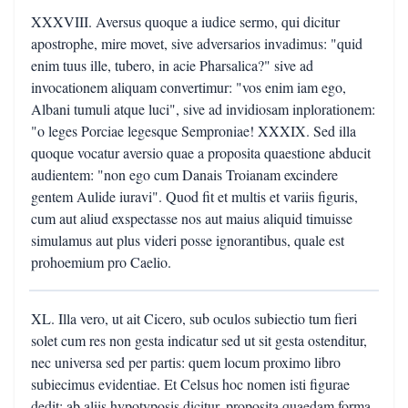
XXXVIII. Aversus quoque a iudice sermo, qui dicitur
apostrophe, mire movet, sive adversarios invadimus: "quid
enim tuus ille, tubero, in acie Pharsalica?" sive ad
invocationem aliquam convertimur: "vos enim iam ego,
Albani tumuli atque luci", sive ad invidiosam inplorationem:
"o leges Porciae legesque Semproniae! XXXIX. Sed illa
quoque vocatur aversio quae a proposita quaestione abducit
audientem: "non ego cum Danais Troianam excindere
gentem Aulide iuravi". Quod fit et multis et variis figuris,
cum aut aliud exspectasse nos aut maius aliquid timuisse
simulamus aut plus videri posse ignorantibus, quale est
prohoemium pro Caelio.
XL. Illa vero, ut ait Cicero, sub oculos subiectio tum fieri
solet cum res non gesta indicatur sed ut sit gesta ostenditur,
nec universa sed per partis: quem locum proximo libro
subiecimus evidentiae. Et Celsus hoc nomen isti figurae
dedit: ab aliis hypotyposis dicitur, proposita quaedam forma