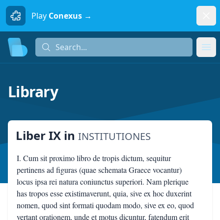
Dism
Play
Conexus →
Search...
Search...
Ope
Library
Liber IX
in
INSTITUTIONES
I. Cum sit proximo libro de tropis dictum, sequitur
pertinens ad figuras (quae schemata Graece vocantur)
locus ipsa rei natura coniunctus superiori. Nam plerique
has tropos esse existimaverunt, quia, sive ex hoc duxerint
nomen, quod sint formati quodam modo, sive ex eo, quod
vertant orationem, unde et motus dicuntur, fatendum erit