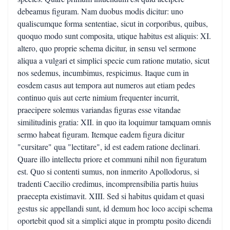
debeamus figuram. Nam duobus modis dicitur: uno
qualiscumque forma sententiae, sicut in corporibus, quibus,
quoquo modo sunt composita, utique habitus est aliquis: XI.
altero, quo proprie schema dicitur, in sensu vel sermone
aliqua a vulgari et simplici specie cum ratione mutatio, sicut
nos sedemus, incumbimus, respicimus. Itaque cum in
eosdem casus aut tempora aut numeros aut etiam pedes
continuo quis aut certe nimium frequenter incurrit,
praecipere solemus variandas figuras esse vitandae
similitudinis gratia: XII. in quo ita loquimur tamquam omnis
sermo habeat figuram. Itemque eadem figura dicitur
"cursitare" qua "lectitare", id est eadem ratione declinari.
Quare illo intellectu priore et communi nihil non figuratum
est. Quo si contenti sumus, non inmerito Apollodorus, si
tradenti Caecilio credimus, incomprensibilia partis huius
praecepta existimavit. XIII. Sed si habitus quidam et quasi
gestus sic appellandi sunt, id demum hoc loco accipi schema
oportebit quod sit a simplici atque in promptu posito dicendi