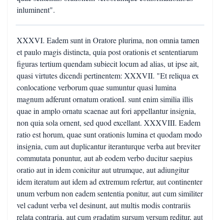
inluminent".
XXXVI. Eadem sunt in Oratore plurima, non omnia tamen
et paulo magis distincta, quia post orationis et sententiarum
figuras tertium quendam subiecit locum ad alias, ut ipse ait,
quasi virtutes dicendi pertinentem: XXXVII. "Et reliqua ex
conlocatione verborum quae sumuntur quasi lumina
magnum adferunt ornatum orationI. sunt enim similia illis
quae in amplo ornatu scaenae aut fori appellantur insignia,
non quia sola ornent, sed quod excellant. XXXVIII. Eadem
ratio est horum, quae sunt orationis lumina et quodam modo
insignia, cum aut duplicantur iteranturque verba aut breviter
commutata ponuntur, aut ab eodem verbo ducitur saepius
oratio aut in idem conicitur aut utrumque, aut adiungitur
idem iteratum aut idem ad extremum refertur, aut continenter
unum verbum non eadem sententia ponitur, aut cum similiter
vel cadunt verba vel desinunt, aut multis modis contrariis
relata contraria, aut cum gradatim sursum versum reditur, aut