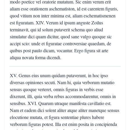
modo poetice vel oratorie mutatum. Sic enim verum erit
aliam esse orationem aschematiston, id est carentem figuris,
quod vitium non inter minima est, aliam eschematismenen
est figuratam. XIV. Verum id ipsum anguste Zoilus
terminavit, qui id solum putaverit schema quo aliud
simulatur dici quam dicitur, quod sane vulgo quoque sic
accipi scio: unde et figuratae controversiae quaedam, de
quibus post paulo dicam, vocantur. Ergo figura sit arte
aliqua novata forma dicendi.
XV. Genus eius unum quidam putaverunt, in hoc ipso
diversas opiniones secuti. Nam hi, quia verborum mutatio
sensus quoque verteret, omnis figuras in verbis esse
dixerunt, illi, quia verba rebus accommodarentur, omnis in
sensibus. XVI. Quarum utraque manifesta cavillatio est.
Nam et eadem dici solent aliter atque aliter manetque sensus
elocutione mutata, et figura sententiae plures habere
verborum figuras potest. Illa est enim posita in concipienda