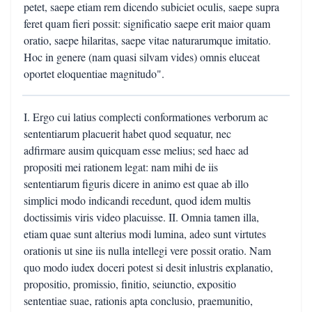
petet, saepe etiam rem dicendo subiciet oculis, saepe supra
feret quam fieri possit: significatio saepe erit maior quam
oratio, saepe hilaritas, saepe vitae naturarumque imitatio.
Hoc in genere (nam quasi silvam vides) omnis eluceat
oportet eloquentiae magnitudo".
I. Ergo cui latius complecti conformationes verborum ac
sententiarum placuerit habet quod sequatur, nec
adfirmare ausim quicquam esse melius; sed haec ad
propositi mei rationem legat: nam mihi de iis
sententiarum figuris dicere in animo est quae ab illo
simplici modo indicandi recedunt, quod idem multis
doctissimis viris video placuisse. II. Omnia tamen illa,
etiam quae sunt alterius modi lumina, adeo sunt virtutes
orationis ut sine iis nulla intellegi vere possit oratio. Nam
quo modo iudex doceri potest si desit inlustris explanatio,
propositio, promissio, finitio, seiunctio, expositio
sententiae suae, rationis apta conclusio, praemunitio,