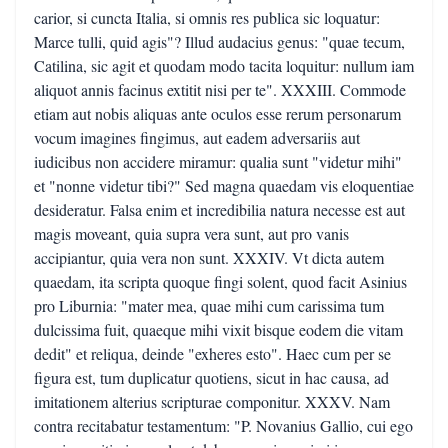
carior, si cuncta Italia, si omnis res publica sic loquatur:
Marce tulli, quid agis"? Illud audacius genus: "quae tecum,
Catilina, sic agit et quodam modo tacita loquitur: nullum iam
aliquot annis facinus extitit nisi per te". XXXIII. Commode
etiam aut nobis aliquas ante oculos esse rerum personarum
vocum imagines fingimus, aut eadem adversariis aut
iudicibus non accidere miramur: qualia sunt "videtur mihi"
et "nonne videtur tibi?" Sed magna quaedam vis eloquentiae
desideratur. Falsa enim et incredibilia natura necesse est aut
magis moveant, quia supra vera sunt, aut pro vanis
accipiantur, quia vera non sunt. XXXIV. Vt dicta autem
quaedam, ita scripta quoque fingi solent, quod facit Asinius
pro Liburnia: "mater mea, quae mihi cum carissima tum
dulcissima fuit, quaeque mihi vixit bisque eodem die vitam
dedit" et reliqua, deinde "exheres esto". Haec cum per se
figura est, tum duplicatur quotiens, sicut in hac causa, ad
imitationem alterius scripturae componitur. XXXV. Nam
contra recitabatur testamentum: "P. Novanius Gallio, cui ego