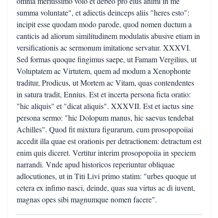
omnia meritissimo volo et debeo pro eius animi in me
summa voluntate", et adiectis deinceps aliis "heres esto":
incipit esse quodam modo parode, quod nomen ductum a
canticis ad aliorum similitudinem modulatis abusive etiam in
versificationis ac sermonum imitatione servatur. XXXVI.
Sed formas quoque fingimus saepe, ut Famam Vergilius, ut
Voluptatem ac Virtutem, quem ad modum a Xenophonte
traditur, Prodicus, ut Mortem ac Vitam, quas contendentes
in satura tradit, Ennius. Est et incerta persona ficta oratio:
"hic aliquis" et "dicat aliquis". XXXVII. Est et iactus sine
persona sermo: "hic Dolopum manus, hic saevus tendebat
Achilles". Quod fit mixtura figurarum, cum prosopopoiiai
accedit illa quae est orationis per detractionem: detractum est
enim quis diceret. Vertitur interim prosopopoiia in speciem
narrandi. Vnde apud historicos reperiuntur obliquae
adlocutiones, ut in Titi Livi primo statim: "urbes quoque ut
cetera ex infimo nasci, deinde, quas sua virtus ac di iuvent,
magnas opes sibi magnumque nomen facere".