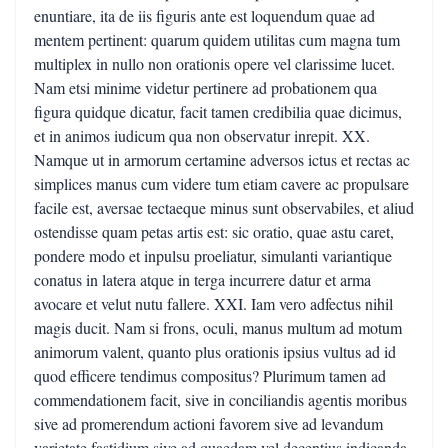
enuntiare, ita de iis figuris ante est loquendum quae ad
mentem pertinent: quarum quidem utilitas cum magna tum
multiplex in nullo non orationis opere vel clarissime lucet.
Nam etsi minime videtur pertinere ad probationem qua
figura quidque dicatur, facit tamen credibilia quae dicimus,
et in animos iudicum qua non observatur inrepit. XX.
Namque ut in armorum certamine adversos ictus et rectas ac
simplices manus cum videre tum etiam cavere ac propulsare
facile est, aversae tectaeque minus sunt observabiles, et aliud
ostendisse quam petas artis est: sic oratio, quae astu caret,
pondere modo et inpulsu proeliatur, simulanti variantique
conatus in latera atque in terga incurrere datur et arma
avocare et velut nutu fallere. XXI. Iam vero adfectus nihil
magis ducit. Nam si frons, oculi, manus multum ad motum
animorum valent, quanto plus orationis ipsius vultus ad id
quod efficere tendimus compositus? Plurimum tamen ad
commendationem facit, sive in conciliandis agentis moribus
sive ad promerendum actioni favorem sive ad levandum
varietate fastidium sive ad quaedam vel decentius indicanda