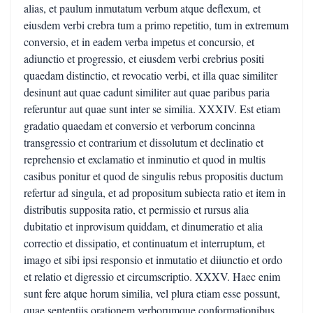
alias, et paulum inmutatum verbum atque deflexum, et
eiusdem verbi crebra tum a primo repetitio, tum in extremum
conversio, et in eadem verba impetus et concursio, et
adiunctio et progressio, et eiusdem verbi crebrius positi
quaedam distinctio, et revocatio verbi, et illa quae similiter
desinunt aut quae cadunt similiter aut quae paribus paria
referuntur aut quae sunt inter se similia. XXXIV. Est etiam
gradatio quaedam et conversio et verborum concinna
transgressio et contrarium et dissolutum et declinatio et
reprehensio et exclamatio et inminutio et quod in multis
casibus ponitur et quod de singulis rebus propositis ductum
refertur ad singula, et ad propositum subiecta ratio et item in
distributis supposita ratio, et permissio et rursus alia
dubitatio et inprovisum quiddam, et dinumeratio et alia
correctio et dissipatio, et continuatum et interruptum, et
imago et sibi ipsi responsio et inmutatio et diiunctio et ordo
et relatio et digressio et circumscriptio. XXXV. Haec enim
sunt fere atque horum similia, vel plura etiam esse possunt,
quae sententiis orationem verborumque conformationibus