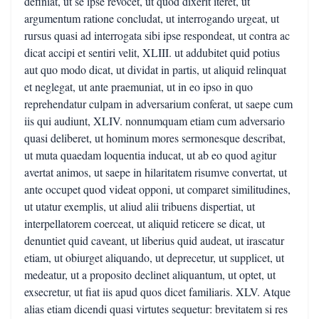
definiat, ut se ipse revocet, ut quod dixerit iteret, ut
argumentum ratione concludat, ut interrogando urgeat, ut
rursus quasi ad interrogata sibi ipse respondeat, ut contra ac
dicat accipi et sentiri velit, XLIII. ut addubitet quid potius
aut quo modo dicat, ut dividat in partis, ut aliquid relinquat
et neglegat, ut ante praemuniat, ut in eo ipso in quo
reprehendatur culpam in adversarium conferat, ut saepe cum
iis qui audiunt, XLIV. nonnumquam etiam cum adversario
quasi deliberet, ut hominum mores sermonesque describat,
ut muta quaedam loquentia inducat, ut ab eo quod agitur
avertat animos, ut saepe in hilaritatem risumve convertat, ut
ante occupet quod videat opponi, ut comparet similitudines,
ut utatur exemplis, ut aliud alii tribuens dispertiat, ut
interpellatorem coerceat, ut aliquid reticere se dicat, ut
denuntiet quid caveant, ut liberius quid audeat, ut irascatur
etiam, ut obiurget aliquando, ut deprecetur, ut supplicet, ut
medeatur, ut a proposito declinet aliquantum, ut optet, ut
exsecretur, ut fiat iis apud quos dicet familiaris. XLV. Atque
alias etiam dicendi quasi virtutes sequetur: brevitatem si res