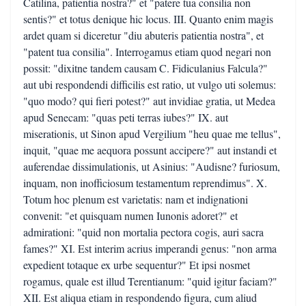
Catilina, patientia nostra?" et "patere tua consilia non
sentis?" et totus denique hic locus. III. Quanto enim magis
ardet quam si diceretur "diu abuteris patientia nostra", et
"patent tua consilia". Interrogamus etiam quod negari non
possit: "dixitne tandem causam C. Fidiculanius Falcula?"
aut ubi respondendi difficilis est ratio, ut vulgo uti solemus:
"quo modo? qui fieri potest?" aut invidiae gratia, ut Medea
apud Senecam: "quas peti terras iubes?" IX. aut
miserationis, ut Sinon apud Vergilium "heu quae me tellus",
inquit, "quae me aequora possunt accipere?" aut instandi et
auferendae dissimulationis, ut Asinius: "Audisne? furiosum,
inquam, non inofficiosum testamentum reprendimus". X.
Totum hoc plenum est varietatis: nam et indignationi
convenit: "et quisquam numen Iunonis adoret?" et
admirationi: "quid non mortalia pectora cogis, auri sacra
fames?" XI. Est interim acrius imperandi genus: "non arma
expedient totaque ex urbe sequentur?" Et ipsi nosmet
rogamus, quale est illud Terentianum: "quid igitur faciam?"
XII. Est aliqua etiam in respondendo figura, cum aliud