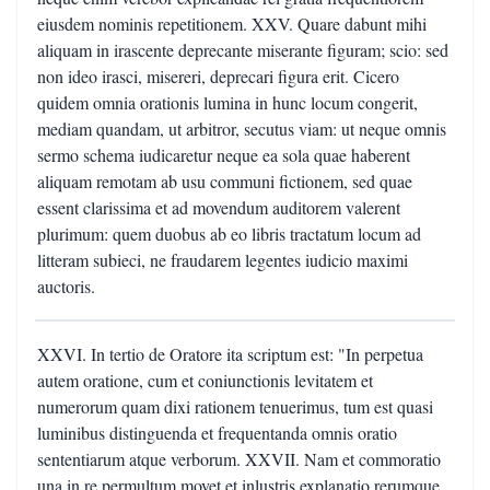
eiusdem nominis repetitionem. XXV. Quare dabunt mihi
aliquam in irascente deprecante miserante figuram; scio: sed
non ideo irasci, misereri, deprecari figura erit. Cicero
quidem omnia orationis lumina in hunc locum congerit,
mediam quandam, ut arbitror, secutus viam: ut neque omnis
sermo schema iudicaretur neque ea sola quae haberent
aliquam remotam ab usu communi fictionem, sed quae
essent clarissima et ad movendum auditorem valerent
plurimum: quem duobus ab eo libris tractatum locum ad
litteram subieci, ne fraudarem legentes iudicio maximi
auctoris.
XXVI. In tertio de Oratore ita scriptum est: "In perpetua
autem oratione, cum et coniunctionis levitatem et
numerorum quam dixi rationem tenuerimus, tum est quasi
luminibus distinguenda et frequentanda omnis oratio
sententiarum atque verborum. XXVII. Nam et commoratio
una in re permultum movet et inlustris explanatio rerumque