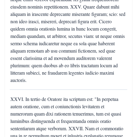
eiusdem nominis repetitionem. XXV. Quare dabunt mihi
aliquam in irascente deprecante miserante figuram; scio: sed
non ideo irasci, misereri, deprecari figura erit. Cicero
quidem omnia orationis lumina in hunc locum congerit,
mediam quandam, ut arbitror, secutus viam: ut neque omnis
sermo schema iudicaretur neque ea sola quae haberent
aliquam remotam ab usu communi fictionem, sed quae
essent clarissima et ad movendum auditorem valerent
plurimum: quem duobus ab eo libris tractatum locum ad
litteram subieci, ne fraudarem legentes iudicio maximi
auctoris.
XXVI. In tertio de Oratore ita scriptum est: "In perpetua
autem oratione, cum et coniunctionis levitatem et
numerorum quam dixi rationem tenuerimus, tum est quasi
luminibus distinguenda et frequentanda omnis oratio
sententiarum atque verborum. XXVII. Nam et commoratio
una in re permultum movet et inlustris explanatio rerumque