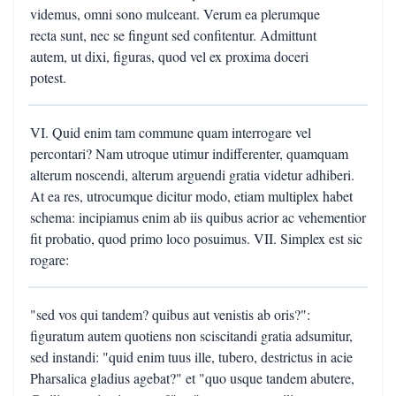
videmus, omni sono mulceant. Verum ea plerumque
recta sunt, nec se fingunt sed confitentur. Admittunt
autem, ut dixi, figuras, quod vel ex proxima doceri
potest.
VI. Quid enim tam commune quam interrogare vel
percontari? Nam utroque utimur indifferenter, quamquam
alterum noscendi, alterum arguendi gratia videtur adhiberi.
At ea res, utrocumque dicitur modo, etiam multiplex habet
schema: incipiamus enim ab iis quibus acrior ac vehementior
fit probatio, quod primo loco posuimus. VII. Simplex est sic
rogare:
"sed vos qui tandem? quibus aut venistis ab oris?":
figuratum autem quotiens non sciscitandi gratia adsumitur,
sed instandi: "quid enim tuus ille, tubero, destrictus in acie
Pharsalica gladius agebat?" et "quo usque tandem abutere,