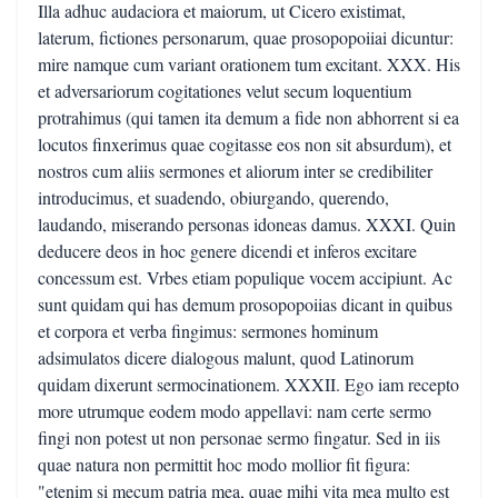
Illa adhuc audaciora et maiorum, ut Cicero existimat,
laterum, fictiones personarum, quae prosopopoiiai dicuntur:
mire namque cum variant orationem tum excitant. XXX. His
et adversariorum cogitationes velut secum loquentium
protrahimus (qui tamen ita demum a fide non abhorrent si ea
locutos finxerimus quae cogitasse eos non sit absurdum), et
nostros cum aliis sermones et aliorum inter se credibiliter
introducimus, et suadendo, obiurgando, querendo,
laudando, miserando personas idoneas damus. XXXI. Quin
deducere deos in hoc genere dicendi et inferos excitare
concessum est. Vrbes etiam populique vocem accipiunt. Ac
sunt quidam qui has demum prosopopoiias dicant in quibus
et corpora et verba fingimus: sermones hominum
adsimulatos dicere dialogous malunt, quod Latinorum
quidam dixerunt sermocinationem. XXXII. Ego iam recepto
more utrumque eodem modo appellavi: nam certe sermo
fingi non potest ut non personae sermo fingatur. Sed in iis
quae natura non permittit hoc modo mollior fit figura:
"etenim si mecum patria mea, quae mihi vita mea multo est