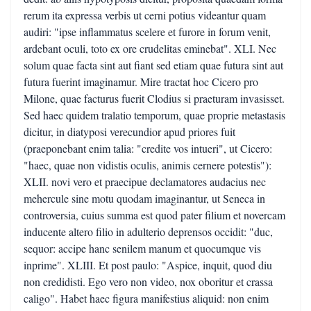
rerum ita expressa verbis ut cerni potius videantur quam
audiri: "ipse inflammatus scelere et furore in forum venit,
ardebant oculi, toto ex ore crudelitas eminebat". XLI. Nec
solum quae facta sint aut fiant sed etiam quae futura sint aut
futura fuerint imaginamur. Mire tractat hoc Cicero pro
Milone, quae facturus fuerit Clodius si praeturam invasisset.
Sed haec quidem tralatio temporum, quae proprie metastasis
dicitur, in diatyposi verecundior apud priores fuit
(praeponebant enim talia: "credite vos intueri", ut Cicero:
"haec, quae non vidistis oculis, animis cernere potestis"):
XLII. novi vero et praecipue declamatores audacius nec
mehercule sine motu quodam imaginantur, ut Seneca in
controversia, cuius summa est quod pater filium et novercam
inducente altero filio in adulterio deprensos occidit: "duc,
sequor: accipe hanc senilem manum et quocumque vis
inprime". XLIII. Et post paulo: "Aspice, inquit, quod diu
non credidisti. Ego vero non video, nox oboritur et crassa
caligo". Habet haec figura manifestius aliquid: non enim