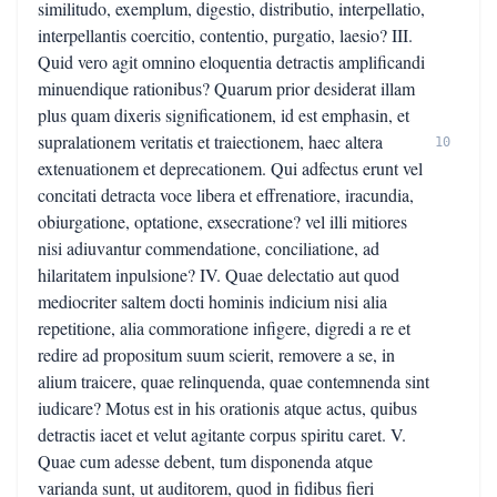
similitudo, exemplum, digestio, distributio, interpellatio,
interpellantis coercitio, contentio, purgatio, laesio? III.
Quid vero agit omnino eloquentia detractis amplificandi
minuendique rationibus? Quarum prior desiderat illam
plus quam dixeris significationem, id est emphasin, et
supralationem veritatis et traiectionem, haec altera
10
extenuationem et deprecationem. Qui adfectus erunt vel
concitati detracta voce libera et effrenatiore, iracundia,
obiurgatione, optatione, exsecratione? vel illi mitiores
nisi adiuvantur commendatione, conciliatione, ad
hilaritatem inpulsione? IV. Quae delectatio aut quod
mediocriter saltem docti hominis indicium nisi alia
repetitione, alia commoratione infigere, digredi a re et
redire ad propositum suum scierit, removere a se, in
alium traicere, quae relinquenda, quae contemnenda sint
iudicare? Motus est in his orationis atque actus, quibus
detractis iacet et velut agitante corpus spiritu caret. V.
Quae cum adesse debent, tum disponenda atque
varianda sunt, ut auditorem, quod in fidibus fieri