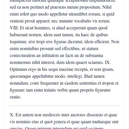
sed ea non pertinet ad praesens meum propositum. Nihil
enim refert quo modo appelletur utrumlibet eorum, si quid
orationi prosit apparet: nec mutatur vocabulis vis rerum.
VIII. Et sicut homines, si aliud acceperunt quam quod
habuerant nomen, idem sunt tamen, ita haec de quibus
loquimur, sive tropi sive figurae dicentur, idem efficient. Non
enim nominibus prosunt sed effectibus, ut statum
coniecturalem an infitialem an facti an de substantia
nominemus nihil interest, dum idem quaeri sciamus. IX.
Optimum ergo in his sequi maxime recepta, et rem ipsam,
quocumque appellabitur modo, intellegi. Illud tamen
notandum, coire frequenter in easdem sententias et tropon et
figuram: tam enim tralatis verbis quam propriis figuratur
oratio.
X. Est autem non mediocris inter auctores dissensio et quae
vis nominis eius et quot genera et quae quam multaeque sint
species. Quare primum intuendum est quid accipere