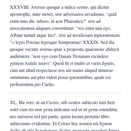
XXXVIII. Aversus quoque a iudice sermo, qui dicitur
apostrophe, mire movet, sive adversarios invadimus: "quid
enim tuus ille, tubero, in acie Pharsalica?" sive ad
invocationem aliquam convertimur: "vos enim iam ego,
Albani tumuli atque luci", sive ad invidiosam inplorationem:
"o leges Porciae legesque Semproniae! XXXIX. Sed illa
quoque vocatur aversio quae a proposita quaestione abducit
audientem: "non ego cum Danais Troianam excindere
gentem Aulide iuravi". Quod fit et multis et variis figuris,
cum aut aliud exspectasse nos aut maius aliquid timuisse
simulamus aut plus videri posse ignorantibus, quale est
prohoemium pro Caelio.
XL. Illa vero, ut ait Cicero, sub oculos subiectio tum fieri
solet cum res non gesta indicatur sed ut sit gesta ostenditur,
nec universa sed per partis: quem locum proximo libro
subiecimus evidentiae. Et Celsus hoc nomen isti figurae
dedit: ab aliis hypotyposis dicitur, proposita quaedam forma