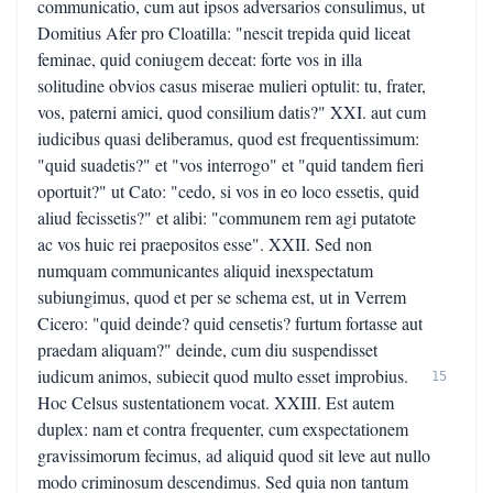
communicatio, cum aut ipsos adversarios consulimus, ut
Domitius Afer pro Cloatilla: "nescit trepida quid liceat
feminae, quid coniugem deceat: forte vos in illa
solitudine obvios casus miserae mulieri optulit: tu, frater,
vos, paterni amici, quod consilium datis?" XXI. aut cum
iudicibus quasi deliberamus, quod est frequentissimum:
"quid suadetis?" et "vos interrogo" et "quid tandem fieri
oportuit?" ut Cato: "cedo, si vos in eo loco essetis, quid
aliud fecissetis?" et alibi: "communem rem agi putatote
ac vos huic rei praepositos esse". XXII. Sed non
numquam communicantes aliquid inexspectatum
subiungimus, quod et per se schema est, ut in Verrem
Cicero: "quid deinde? quid censetis? furtum fortasse aut
praedam aliquam?" deinde, cum diu suspendisset
iudicum animos, subiecit quod multo esset improbius.
15
Hoc Celsus sustentationem vocat. XXIII. Est autem
duplex: nam et contra frequenter, cum exspectationem
gravissimorum fecimus, ad aliquid quod sit leve aut nullo
modo criminosum descendimus. Sed quia non tantum