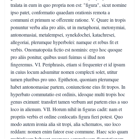
tralata in eum in quo propria non est: "figura", sicut nomine
ipso patet, conformatio quaedam orationis remota a
communi et primum se offerente ratione. V. Quare in tropis
ponuntur verba alia pro aliis, ut in metaphorai, metonymiai,
antonomasiai, metalempsei, synekdochei, katachresei,
allegoriai, plerumque hyperbolei: namque et rebus fit et
verbis. Onomatopoiia fictio est nominis: ergo hoc quoque
pro aliis ponitur, quibus usuri fuimus si illud non
fingeremus. VI. Periphrasis, etiam si frequenter et id ipsum
in cuius locum adsumitur nomen complecti solet, utitur
tamen pluribus pro uno. Epitheton, quoniam plerumque
habet antonomasiae partem, coniunctione eius fit tropos. In
hyperbato commutatio est ordinis, ideoque multi tropis hoc
genus eximunt: transfert tamen verbum aut partem eius a suo
loco in alienum. VII. Horum nihil in figuras cadit: nam et
propriis verbis et ordine conlocatis figura fieri potest. Quo
modo autem ironia alia sit tropi, alia schematos, suo loco
reddam: nomen enim fateor esse commune. Haec scio quam
multiplicem habeant quamque scrupulosam disputationem,