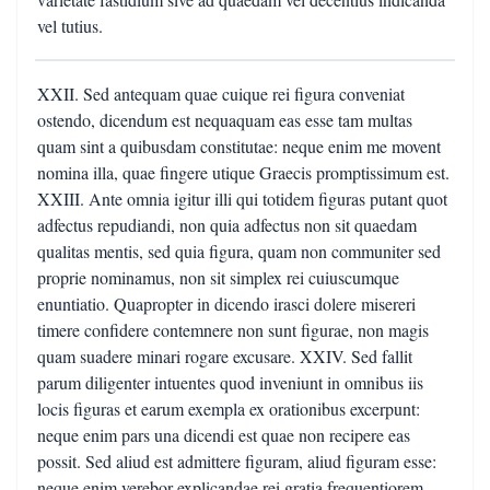
vel tutius.
XXII. Sed antequam quae cuique rei figura conveniat
ostendo, dicendum est nequaquam eas esse tam multas
quam sint a quibusdam constitutae: neque enim me movent
nomina illa, quae fingere utique Graecis promptissimum est.
XXIII. Ante omnia igitur illi qui totidem figuras putant quot
adfectus repudiandi, non quia adfectus non sit quaedam
qualitas mentis, sed quia figura, quam non communiter sed
proprie nominamus, non sit simplex rei cuiuscumque
enuntiatio. Quapropter in dicendo irasci dolere misereri
timere confidere contemnere non sunt figurae, non magis
quam suadere minari rogare excusare. XXIV. Sed fallit
parum diligenter intuentes quod inveniunt in omnibus iis
locis figuras et earum exempla ex orationibus excerpunt:
neque enim pars una dicendi est quae non recipere eas
possit. Sed aliud est admittere figuram, aliud figuram esse:
neque enim verebor explicandae rei gratia frequentiorem