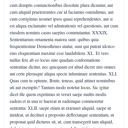
cum demptis coniunctionibus dissolute plura dicuntur, aut
cum aliquid praetereuntes cur id faciamus ostendimus, aut
cum corrigimus nosmet ipsos quasi reprehendentes, aut si
est aliqua exclamatio vel admirationis vel questionis, aut cum
eiusdem nominis casus saepius commutantur. XXXIX.
Sententiarum ornamenta maiora sunt: quibus quia
frequentissime Demosthenes utatur, sunt qui putent idcirco
eius eloquentiam maxime esse laudabilem. XL. Et vero
nullus fere ab eo locus sine quadam conformatione
sententiae dicitur, nec quicquam est aliud dicere nisi omnes
aut certe plerasque aliqua specie inluminare sententias. XLI.
Quas cum tu optume, Brute, teneas, quid attinet nominibus
uti aut exemplis? Tantum modo notetur locus. Sic igitur
dicet ille quem expetimus ut verset saepe multis modis
eadem et in una re haereat in eademque commoretur
sententia: XLII. saepe etiam ut extenuet aliquid, saepe ut
inrideat, ut declinet a proposito deflectatque sententiam, ut
proponat quid dicturus sit, ut, cum transegerit iam aliquid,