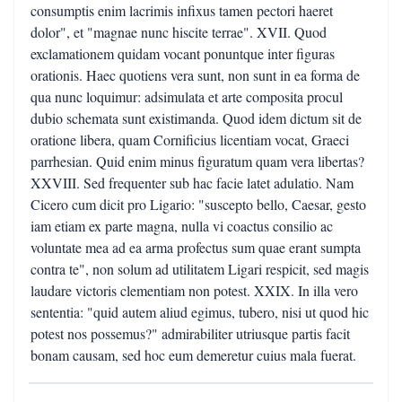
consumptis enim lacrimis infixus tamen pectori haeret
dolor", et "magnae nunc hiscite terrae". XVII. Quod
exclamationem quidam vocant ponuntque inter figuras
orationis. Haec quotiens vera sunt, non sunt in ea forma de
qua nunc loquimur: adsimulata et arte composita procul
dubio schemata sunt existimanda. Quod idem dictum sit de
oratione libera, quam Cornificius licentiam vocat, Graeci
parrhesian. Quid enim minus figuratum quam vera libertas?
XXVIII. Sed frequenter sub hac facie latet adulatio. Nam
Cicero cum dicit pro Ligario: "suscepto bello, Caesar, gesto
iam etiam ex parte magna, nulla vi coactus consilio ac
voluntate mea ad ea arma profectus sum quae erant sumpta
contra te", non solum ad utilitatem Ligari respicit, sed magis
laudare victoris clementiam non potest. XXIX. In illa vero
sententia: "quid autem aliud egimus, tubero, nisi ut quod hic
potest nos possemus?" admirabiliter utriusque partis facit
bonam causam, sed hoc eum demeretur cuius mala fuerat.