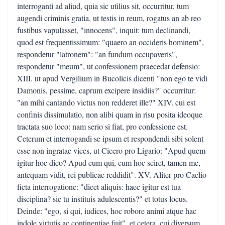
interroganti ad aliud, quia sic utilius sit, occurritur, tum
augendi criminis gratia, ut testis in reum, rogatus an ab reo
fustibus vapulasset, "innocens", inquit: tum declinandi,
quod est frequentissimum: "quaero an occideris hominem",
respondetur "latronem": "an fundum occupaveris",
respondetur "meum", ut confessionem praecedat defensio:
XIII. ut apud Vergilium in Bucolicis dicenti "non ego te vidi
Damonis, pessime, caprum excipere insidiis?" occurritur:
"an mihi cantando victus non redderet ille?" XIV. cui est
confinis dissimulatio, non alibi quam in risu posita ideoque
tractata suo loco: nam serio si fiat, pro confessione est.
Ceterum et interrogandi se ipsum et respondendi sibi solent
esse non ingratae vices, ut Cicero pro Ligario: "Apud quem
igitur hoc dico? Apud eum qui, cum hoc sciret, tamen me,
antequam vidit, rei publicae reddidit". XV. Aliter pro Caelio
ficta interrogatione: "dicet aliquis: haec igitur est tua
disciplina? sic tu instituis adulescentis?" et totus locus.
Deinde: "ego, si qui, iudices, hoc robore animi atque hac
indole virtutis ac continentiae fuit", et cetera. cui diversum