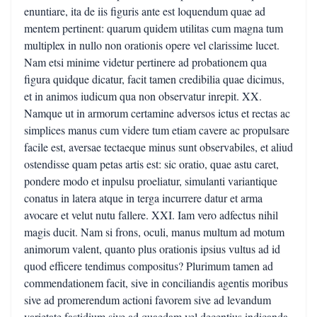
enuntiare, ita de iis figuris ante est loquendum quae ad
mentem pertinent: quarum quidem utilitas cum magna tum
multiplex in nullo non orationis opere vel clarissime lucet.
Nam etsi minime videtur pertinere ad probationem qua
figura quidque dicatur, facit tamen credibilia quae dicimus,
et in animos iudicum qua non observatur inrepit. XX.
Namque ut in armorum certamine adversos ictus et rectas ac
simplices manus cum videre tum etiam cavere ac propulsare
facile est, aversae tectaeque minus sunt observabiles, et aliud
ostendisse quam petas artis est: sic oratio, quae astu caret,
pondere modo et inpulsu proeliatur, simulanti variantique
conatus in latera atque in terga incurrere datur et arma
avocare et velut nutu fallere. XXI. Iam vero adfectus nihil
magis ducit. Nam si frons, oculi, manus multum ad motum
animorum valent, quanto plus orationis ipsius vultus ad id
quod efficere tendimus compositus? Plurimum tamen ad
commendationem facit, sive in conciliandis agentis moribus
sive ad promerendum actioni favorem sive ad levandum
varietate fastidium sive ad quaedam vel decentius indicanda