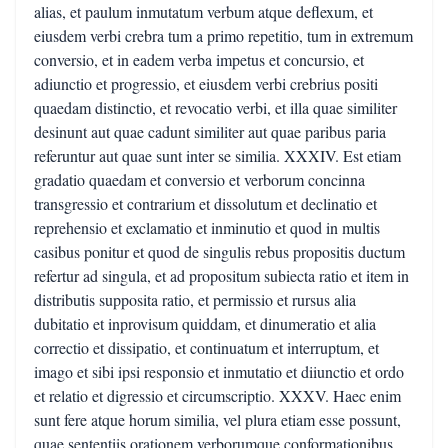
alias, et paulum inmutatum verbum atque deflexum, et
eiusdem verbi crebra tum a primo repetitio, tum in extremum
conversio, et in eadem verba impetus et concursio, et
adiunctio et progressio, et eiusdem verbi crebrius positi
quaedam distinctio, et revocatio verbi, et illa quae similiter
desinunt aut quae cadunt similiter aut quae paribus paria
referuntur aut quae sunt inter se similia. XXXIV. Est etiam
gradatio quaedam et conversio et verborum concinna
transgressio et contrarium et dissolutum et declinatio et
reprehensio et exclamatio et inminutio et quod in multis
casibus ponitur et quod de singulis rebus propositis ductum
refertur ad singula, et ad propositum subiecta ratio et item in
distributis supposita ratio, et permissio et rursus alia
dubitatio et inprovisum quiddam, et dinumeratio et alia
correctio et dissipatio, et continuatum et interruptum, et
imago et sibi ipsi responsio et inmutatio et diiunctio et ordo
et relatio et digressio et circumscriptio. XXXV. Haec enim
sunt fere atque horum similia, vel plura etiam esse possunt,
quae sententiis orationem verborumque conformationibus