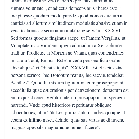
omnia meritissimo volo et debeo pro eius animi in me
summa voluntate", et adiectis deinceps aliis "heres esto":
incipit esse quodam modo parode, quod nomen ductum a
canticis ad aliorum similitudinem modulatis abusive etiam in
versificationis ac sermonum imitatione servatur. XXXVI.
Sed formas quoque fingimus saepe, ut Famam Vergilius, ut
Voluptatem ac Virtutem, quem ad modum a Xenophonte
traditur, Prodicus, ut Mortem ac Vitam, quas contendentes
in satura tradit, Ennius. Est et incerta persona ficta oratio:
"hic aliquis" et "dicat aliquis". XXXVII. Est et iactus sine
persona sermo: "hic Dolopum manus, hic saevus tendebat
Achilles". Quod fit mixtura figurarum, cum prosopopoiiai
accedit illa quae est orationis per detractionem: detractum est
enim quis diceret. Vertitur interim prosopopoiia in speciem
narrandi. Vnde apud historicos reperiuntur obliquae
adlocutiones, ut in Titi Livi primo statim: "urbes quoque ut
cetera ex infimo nasci, deinde, quas sua virtus ac di iuvent,
magnas opes sibi magnumque nomen facere".