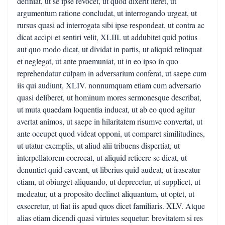
definiat, ut se ipse revocet, ut quod dixerit iteret, ut
argumentum ratione concludat, ut interrogando urgeat, ut
rursus quasi ad interrogata sibi ipse respondeat, ut contra ac
dicat accipi et sentiri velit, XLIII. ut addubitet quid potius
aut quo modo dicat, ut dividat in partis, ut aliquid relinquat
et neglegat, ut ante praemuniat, ut in eo ipso in quo
reprehendatur culpam in adversarium conferat, ut saepe cum
iis qui audiunt, XLIV. nonnumquam etiam cum adversario
quasi deliberet, ut hominum mores sermonesque describat,
ut muta quaedam loquentia inducat, ut ab eo quod agitur
avertat animos, ut saepe in hilaritatem risumve convertat, ut
ante occupet quod videat opponi, ut comparet similitudines,
ut utatur exemplis, ut aliud alii tribuens dispertiat, ut
interpellatorem coerceat, ut aliquid reticere se dicat, ut
denuntiet quid caveant, ut liberius quid audeat, ut irascatur
etiam, ut obiurget aliquando, ut deprecetur, ut supplicet, ut
medeatur, ut a proposito declinet aliquantum, ut optet, ut
exsecretur, ut fiat iis apud quos dicet familiaris. XLV. Atque
alias etiam dicendi quasi virtutes sequetur: brevitatem si res