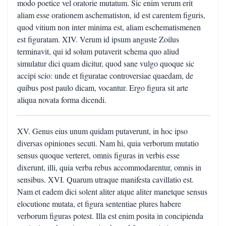
modo poetice vel oratorie mutatum. Sic enim verum erit
aliam esse orationem aschematiston, id est carentem figuris,
quod vitium non inter minima est, aliam eschematismenen
est figuratam. XIV. Verum id ipsum anguste Zoilus
terminavit, qui id solum putaverit schema quo aliud
simulatur dici quam dicitur, quod sane vulgo quoque sic
accipi scio: unde et figuratae controversiae quaedam, de
quibus post paulo dicam, vocantur. Ergo figura sit arte
aliqua novata forma dicendi.
XV. Genus eius unum quidam putaverunt, in hoc ipso
diversas opiniones secuti. Nam hi, quia verborum mutatio
sensus quoque verteret, omnis figuras in verbis esse
dixerunt, illi, quia verba rebus accommodarentur, omnis in
sensibus. XVI. Quarum utraque manifesta cavillatio est.
Nam et eadem dici solent aliter atque aliter manetque sensus
elocutione mutata, et figura sententiae plures habere
verborum figuras potest. Illa est enim posita in concipienda