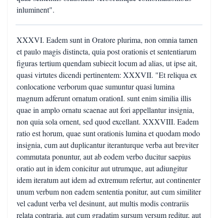
inluminent".
XXXVI. Eadem sunt in Oratore plurima, non omnia tamen
et paulo magis distincta, quia post orationis et sententiarum
figuras tertium quendam subiecit locum ad alias, ut ipse ait,
quasi virtutes dicendi pertinentem: XXXVII. "Et reliqua ex
conlocatione verborum quae sumuntur quasi lumina
magnum adferunt ornatum orationI. sunt enim similia illis
quae in amplo ornatu scaenae aut fori appellantur insignia,
non quia sola ornent, sed quod excellant. XXXVIII. Eadem
ratio est horum, quae sunt orationis lumina et quodam modo
insignia, cum aut duplicantur iteranturque verba aut breviter
commutata ponuntur, aut ab eodem verbo ducitur saepius
oratio aut in idem conicitur aut utrumque, aut adiungitur
idem iteratum aut idem ad extremum refertur, aut continenter
unum verbum non eadem sententia ponitur, aut cum similiter
vel cadunt verba vel desinunt, aut multis modis contrariis
relata contraria, aut cum gradatim sursum versum reditur, aut