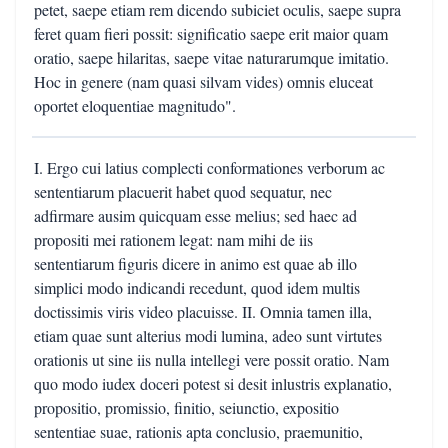
petet, saepe etiam rem dicendo subiciet oculis, saepe supra
feret quam fieri possit: significatio saepe erit maior quam
oratio, saepe hilaritas, saepe vitae naturarumque imitatio.
Hoc in genere (nam quasi silvam vides) omnis eluceat
oportet eloquentiae magnitudo".
I. Ergo cui latius complecti conformationes verborum ac
sententiarum placuerit habet quod sequatur, nec
adfirmare ausim quicquam esse melius; sed haec ad
propositi mei rationem legat: nam mihi de iis
sententiarum figuris dicere in animo est quae ab illo
simplici modo indicandi recedunt, quod idem multis
doctissimis viris video placuisse. II. Omnia tamen illa,
etiam quae sunt alterius modi lumina, adeo sunt virtutes
orationis ut sine iis nulla intellegi vere possit oratio. Nam
quo modo iudex doceri potest si desit inlustris explanatio,
propositio, promissio, finitio, seiunctio, expositio
sententiae suae, rationis apta conclusio, praemunitio,