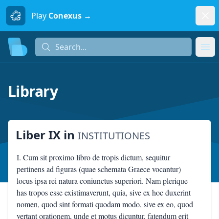
Dism
Play
Conexus →
Search...
Search...
Ope
Library
Liber IX
in
INSTITUTIONES
I. Cum sit proximo libro de tropis dictum, sequitur
pertinens ad figuras (quae schemata Graece vocantur)
locus ipsa rei natura coniunctus superiori. Nam plerique
has tropos esse existimaverunt, quia, sive ex hoc duxerint
nomen, quod sint formati quodam modo, sive ex eo, quod
vertant orationem, unde et motus dicuntur, fatendum erit