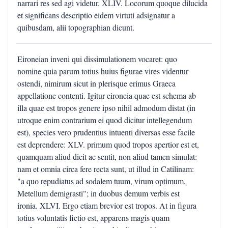
narrari res sed agi videtur. XLIV. Locorum quoque dilucida
et significans descriptio eidem virtuti adsignatur a
quibusdam, alii topographian dicunt.
Eironeian inveni qui dissimulationem vocaret: quo
nomine quia parum totius huius figurae vires videntur
ostendi, nimirum sicut in plerisque erimus Graeca
appellatione contenti. Igitur eironeia quae est schema ab
illa quae est tropos genere ipso nihil admodum distat (in
utroque enim contrarium ei quod dicitur intellegendum
est), species vero prudentius intuenti diversas esse facile
est deprendere: XLV. primum quod tropos apertior est et,
quamquam aliud dicit ac sentit, non aliud tamen simulat:
nam et omnia circa fere recta sunt, ut illud in Catilinam:
"a quo repudiatus ad sodalem tuum, virum optimum,
Metellum demigrasti"; in duobus demum verbis est
ironia. XLVI. Ergo etiam brevior est tropos. At in figura
totius voluntatis fictio est, apparens magis quam