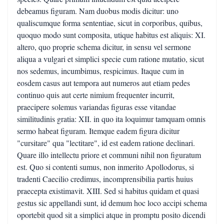
debeamus figuram. Nam duobus modis dicitur: uno
qualiscumque forma sententiae, sicut in corporibus, quibus,
quoquo modo sunt composita, utique habitus est aliquis: XI.
altero, quo proprie schema dicitur, in sensu vel sermone
aliqua a vulgari et simplici specie cum ratione mutatio, sicut
nos sedemus, incumbimus, respicimus. Itaque cum in
eosdem casus aut tempora aut numeros aut etiam pedes
continuo quis aut certe nimium frequenter incurrit,
praecipere solemus variandas figuras esse vitandae
similitudinis gratia: XII. in quo ita loquimur tamquam omnis
sermo habeat figuram. Itemque eadem figura dicitur
"cursitare" qua "lectitare", id est eadem ratione declinari.
Quare illo intellectu priore et communi nihil non figuratum
est. Quo si contenti sumus, non inmerito Apollodorus, si
tradenti Caecilio credimus, incomprensibilia partis huius
praecepta existimavit. XIII. Sed si habitus quidam et quasi
gestus sic appellandi sunt, id demum hoc loco accipi schema
oportebit quod sit a simplici atque in promptu posito dicendi