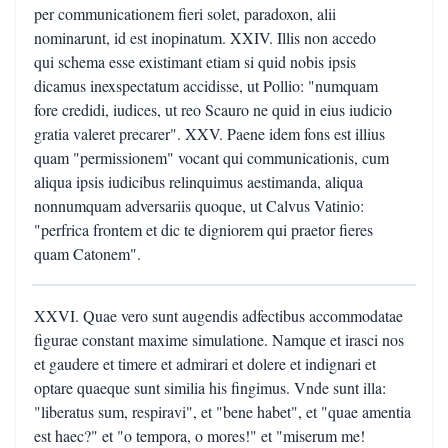
per communicationem fieri solet, paradoxon, alii
nominarunt, id est inopinatum. XXIV. Illis non accedo
qui schema esse existimant etiam si quid nobis ipsis
dicamus inexspectatum accidisse, ut Pollio: "numquam
fore credidi, iudices, ut reo Scauro ne quid in eius iudicio
gratia valeret precarer". XXV. Paene idem fons est illius
quam "permissionem" vocant qui communicationis, cum
aliqua ipsis iudicibus relinquimus aestimanda, aliqua
nonnumquam adversariis quoque, ut Calvus Vatinio:
"perfrica frontem et dic te digniorem qui praetor fieres
quam Catonem".
XXVI. Quae vero sunt augendis adfectibus accommodatae
figurae constant maxime simulatione. Namque et irasci nos
et gaudere et timere et admirari et dolere et indignari et
optare quaeque sunt similia his fingimus. Vnde sunt illa:
"liberatus sum, respiravi", et "bene habet", et "quae amentia
est haec?" et "o tempora, o mores!" et "miserum me!