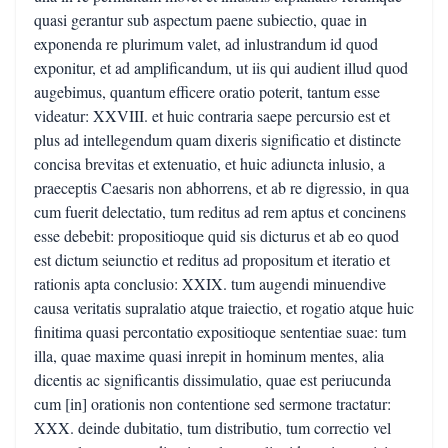
quasi gerantur sub aspectum paene subiectio, quae in
exponenda re plurimum valet, ad inlustrandum id quod
exponitur, et ad amplificandum, ut iis qui audient illud quod
augebimus, quantum efficere oratio poterit, tantum esse
videatur: XXVIII. et huic contraria saepe percursio est et
plus ad intellegendum quam dixeris significatio et distincte
concisa brevitas et extenuatio, et huic adiuncta inlusio, a
praeceptis Caesaris non abhorrens, et ab re digressio, in qua
cum fuerit delectatio, tum reditus ad rem aptus et concinens
esse debebit: propositioque quid sis dicturus et ab eo quod
est dictum seiunctio et reditus ad propositum et iteratio et
rationis apta conclusio: XXIX. tum augendi minuendive
causa veritatis supralatio atque traiectio, et rogatio atque huic
finitima quasi percontatio expositioque sententiae suae: tum
illa, quae maxime quasi inrepit in hominum mentes, alia
dicentis ac significantis dissimulatio, quae est periucunda
cum [in] orationis non contentione sed sermone tractatur:
XXX. deinde dubitatio, tum distributio, tum correctio vel