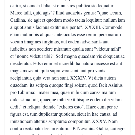
carior, si cuncta Italia, si omnis res publica sic loquatur:
Marce tulli, quid agis"? Illud audacius genus: "quae tecum,
Catilina, sic agit et quodam modo tacita loquitur: nullum iam
aliquot annis facinus extitit nisi per te". XXXIII. Commode
etiam aut nobis aliquas ante oculos esse rerum personarum
vocum imagines fingimus, aut eadem adversariis aut
iudicibus non accidere miramur: qualia sunt "videtur mihi"
et "nonne videtur tibi?" Sed magna quaedam vis eloquentiae
desideratur. Falsa enim et incredibilia natura necesse est aut
magis moveant, quia supra vera sunt, aut pro vanis
accipiantur, quia vera non sunt. XXXIV. Vt dicta autem
quaedam, ita scripta quoque fingi solent, quod facit Asinius
pro Liburnia: "mater mea, quae mihi cum carissima tum
dulcissima fuit, quaeque mihi vixit bisque eodem die vitam
dedit" et reliqua, deinde "exheres esto". Haec cum per se
figura est, tum duplicatur quotiens, sicut in hac causa, ad
imitationem alterius scripturae componitur. XXXV. Nam
contra recitabatur testamentum: "P. Novanius Gallio, cui ego