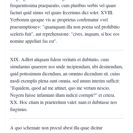
frequentissima praeparatio, cum pluribus verbis vel quare
facturi quid simus vel quare fecerimus dici solet. XVIII.
Verborum quoque vis ac proprietas confirmatur +vel
praesumptione+: "quamquam illa non poena sed prohibitio
sceleris fuit", aut reprehensione: "cives, inquam, si hoc eos
nomine appellari fas est".
XIX. Adfert aliquam fidem veritatis et dubitatio, cum
simulamus quaerere nos unde incipiendum, ubi desinendum,
quid potissimum dicendum, an omnino dicendum sit. cuius
modi exemplis plena sunt omnia, sed unum interim sufficit:
"Equidem, quod ad me attinet, quo me vertam nescio.
Negem fuisse infamiam illam iudicii corrupti?" et cetera.
XX. Hoc etiam in praeteritum valet: nam et dubitasse nos
fingimus.
A quo schemate non procul abest illa quae dicitur