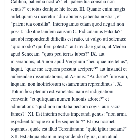
Catilina, patientia nostra?" et "patere tua consilia non
sentis?" et totus denique hic locus. III. Quanto enim magis
ardet quam si diceretur "diu abuteris patientia nostra", et
"patent tua consilia". Interrogamus etiam quod negari non
possit: "dixitne tandem causam C. Fidiculanius Falcula?"
aut ubi respondendi difficilis est ratio, ut vulgo uti solemus:
"quo modo? qui fieri potest?" aut invidiae gratia, ut Medea
apud Senecam: "quas peti terras iubes?" IX. aut
miserationis, ut Sinon apud Vergilium "heu quae me tellus",
inquit, "quae me aequora possunt accipere?" aut instandi et
auferendae dissimulationis, ut Asinius: "Audisne? furiosum,
inquam, non inofficiosum testamentum reprendimus". X.
Totum hoc plenum est varietatis: nam et indignationi
convenit: "et quisquam numen Iunonis adoret?" et
admirationi: "quid non mortalia pectora cogis, auri sacra
fames?" XI. Est interim acrius imperandi genus: "non arma
expedient totaque ex urbe sequentur?" Et ipsi nosmet
rogamus, quale est illud Terentianum: "quid igitur faciam?"
XII. Est aliqua etiam in respondendo figura, cum aliud