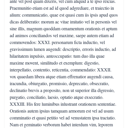
ante vel post quam dixeris, vel cum aliquid a te ipso reicias.
Praemunitio etiam est ad id quod adgrediare, et traiectio in
alium: communicatio, quae est quasi cum iis ipsis apud quos
dicas deliberatio: morum ac vitae imitatio vel in personis vel
sine illis, magnum quoddam ornamentum orationis et aptum
ad animos conciliandos vel maxime, saepe autem etiam ad
commovendos: XXXI. personarum ficta inductio, vel
gravissimum lumen augendi: descriptio, erroris inductio, ad
hilaritatem inpulsio, anteoccupatio: tum duo illa quae
maxime movent, similitudo et exemplum: digestio,
interpellatio, contentio, reticentia, commendatio: XXXII.
vox quaedam libera atque etiam effrenatior augendi causa,
iracundia, obiurgatio, promissio, deprecatio, obsecratio,
declinatio brevis a proposito, non ut superior illa digressio,
purgatio, conciliatio, laesio, optatio atque exsecratio.
XXXIII. His fere luminibus inlustrant orationem sententiae.
Orationis autem ipsius tamquam armorum est vel ad usum
comminatio et quasi petitio vel ad venustatem ipsa tractatio.
Nam et geminatio verborum habet interdum vim, leporem