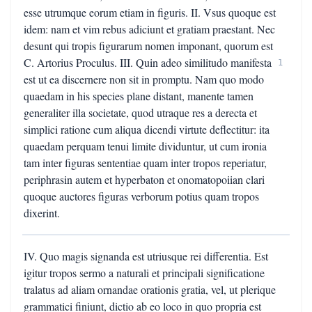
esse utrumque eorum etiam in figuris. II. Vsus quoque est
idem: nam et vim rebus adiciunt et gratiam praestant. Nec
desunt qui tropis figurarum nomen imponant, quorum est
C. Artorius Proculus. III. Quin adeo similitudo manifesta
1
est ut ea discernere non sit in promptu. Nam quo modo
quaedam in his species plane distant, manente tamen
generaliter illa societate, quod utraque res a derecta et
simplici ratione cum aliqua dicendi virtute deflectitur: ita
quaedam perquam tenui limite dividuntur, ut cum ironia
tam inter figuras sententiae quam inter tropos reperiatur,
periphrasin autem et hyperbaton et onomatopoiian clari
quoque auctores figuras verborum potius quam tropos
dixerint.
IV. Quo magis signanda est utriusque rei differentia. Est
igitur tropos sermo a naturali et principali significatione
tralatus ad aliam ornandae orationis gratia, vel, ut plerique
grammatici finiunt, dictio ab eo loco in quo propria est