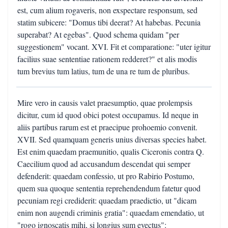
est, cum alium rogaveris, non exspectare responsum, sed
statim subicere: "Domus tibi deerat? At habebas. Pecunia
superabat? At egebas". Quod schema quidam "per
suggestionem" vocant. XVI. Fit et comparatione: "uter igitur
facilius suae sententiae rationem redderet?" et alis modis
tum brevius tum latius, tum de una re tum de pluribus.
Mire vero in causis valet praesumptio, quae prolempsis
dicitur, cum id quod obici potest occupamus. Id neque in
aliis partibus rarum est et praecipue prohoemio convenit.
XVII. Sed quamquam generis unius diversas species habet.
Est enim quaedam praemunitio, qualis Ciceronis contra Q.
Caecilium quod ad accusandum descendat qui semper
defenderit: quaedam confessio, ut pro Rabirio Postumo,
quem sua quoque sententia reprehendendum fatetur quod
pecuniam regi crediderit: quaedam praedictio, ut "dicam
enim non augendi criminis gratia": quaedam emendatio, ut
"rogo ignoscatis mihi, si longius sum evectus":