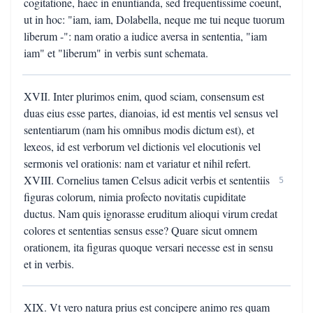
cogitatione, haec in enuntianda, sed frequentissime coeunt,
ut in hoc: "iam, iam, Dolabella, neque me tui neque tuorum
liberum -": nam oratio a iudice aversa in sententia, "iam
iam" et "liberum" in verbis sunt schemata.
XVII. Inter plurimos enim, quod sciam, consensum est
duas eius esse partes, dianoias, id est mentis vel sensus vel
sententiarum (nam his omnibus modis dictum est), et
lexeos, id est verborum vel dictionis vel elocutionis vel
sermonis vel orationis: nam et variatur et nihil refert.
XVIII. Cornelius tamen Celsus adicit verbis et sententiis
5
figuras colorum, nimia profecto novitatis cupiditate
ductus. Nam quis ignorasse eruditum alioqui virum credat
colores et sententias sensus esse? Quare sicut omnem
orationem, ita figuras quoque versari necesse est in sensu
et in verbis.
XIX. Vt vero natura prius est concipere animo res quam