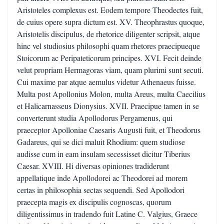
Aristoteles complexus est. Eodem tempore Theodectes fuit,
de cuius opere supra dictum est. XV. Theophrastus quoque,
Aristotelis discipulus, de rhetorice diligenter scripsit, atque
hinc vel studiosius philosophi quam rhetores praecipueque
Stoicorum ac Peripateticorum principes. XVI. Fecit deinde
velut propriam Hermagoras viam, quam plurimi sunt secuti.
Cui maxime par atque aemulus videtur Athenaeus fuisse.
Multa post Apollonius Molon, multa Areus, multa Caecilius
et Halicarnasseus Dionysius. XVII. Praecipue tamen in se
converterunt studia Apollodorus Pergamenus, qui
praeceptor Apolloniae Caesaris Augusti fuit, et Theodorus
Gadareus, qui se dici maluit Rhodium: quem studiose
audisse cum in eam insulam secessisset dicitur Tiberius
Caesar. XVIII. Hi diversas opiniones tradiderunt
appellatique inde Apollodorei ac Theodorei ad morem
certas in philosophia sectas sequendi. Sed Apollodori
praecepta magis ex discipulis cognoscas, quorum
diligentissimus in tradendo fuit Latine C. Valgius, Graece