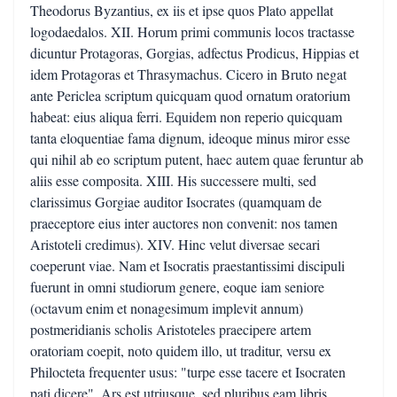
Theodorus Byzantius, ex iis et ipse quos Plato appellat
logodaedalos. XII. Horum primi communis locos tractasse
dicuntur Protagoras, Gorgias, adfectus Prodicus, Hippias et
idem Protagoras et Thrasymachus. Cicero in Bruto negat
ante Periclea scriptum quicquam quod ornatum oratorium
habeat: eius aliqua ferri. Equidem non reperio quicquam
tanta eloquentiae fama dignum, ideoque minus miror esse
qui nihil ab eo scriptum putent, haec autem quae feruntur ab
aliis esse composita. XIII. His successere multi, sed
clarissimus Gorgiae auditor Isocrates (quamquam de
praeceptore eius inter auctores non convenit: nos tamen
Aristoteli credimus). XIV. Hinc velut diversae secari
coeperunt viae. Nam et Isocratis praestantissimi discipuli
fuerunt in omni studiorum genere, eoque iam seniore
(octavum enim et nonagesimum implevit annum)
postmeridianis scholis Aristoteles praecipere artem
oratoriam coepit, noto quidem illo, ut traditur, versu ex
Philocteta frequenter usus: "turpe esse tacere et Isocraten
pati dicere". Ars est utriusque, sed pluribus eam libris