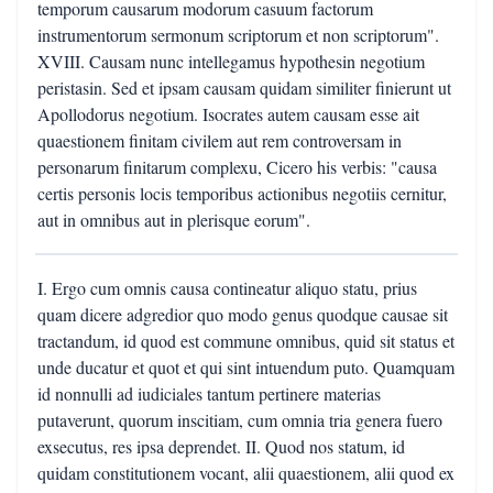
temporum causarum modorum casuum factorum
instrumentorum sermonum scriptorum et non scriptorum".
XVIII. Causam nunc intellegamus hypothesin negotium
peristasin. Sed et ipsam causam quidam similiter finierunt ut
Apollodorus negotium. Isocrates autem causam esse ait
quaestionem finitam civilem aut rem controversam in
personarum finitarum complexu, Cicero his verbis: "causa
certis personis locis temporibus actionibus negotiis cernitur,
aut in omnibus aut in plerisque eorum".
I. Ergo cum omnis causa contineatur aliquo statu, prius
quam dicere adgredior quo modo genus quodque causae sit
tractandum, id quod est commune omnibus, quid sit status et
unde ducatur et quot et qui sint intuendum puto. Quamquam
id nonnulli ad iudiciales tantum pertinere materias
putaverunt, quorum inscitiam, cum omnia tria genera fuero
exsecutus, res ipsa deprendet. II. Quod nos statum, id
quidam constitutionem vocant, alii quaestionem, alii quod ex