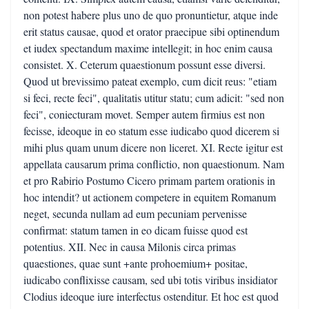
non potest habere plus uno de quo pronuntietur, atque inde
erit status causae, quod et orator praecipue sibi optinendum
et iudex spectandum maxime intellegit; in hoc enim causa
consistet. X. Ceterum quaestionum possunt esse diversi.
Quod ut brevissimo pateat exemplo, cum dicit reus: "etiam
si feci, recte feci", qualitatis utitur statu; cum adicit: "sed non
feci", coniecturam movet. Semper autem firmius est non
fecisse, ideoque in eo statum esse iudicabo quod dicerem si
mihi plus quam unum dicere non liceret. XI. Recte igitur est
appellata causarum prima conflictio, non quaestionum. Nam
et pro Rabirio Postumo Cicero primam partem orationis in
hoc intendit? ut actionem competere in equitem Romanum
neget, secunda nullam ad eum pecuniam pervenisse
confirmat: statum tamen in eo dicam fuisse quod est
potentius. XII. Nec in causa Milonis circa primas
quaestiones, quae sunt +ante prohoemium+ positae,
iudicabo conflixisse causam, sed ubi totis viribus insidiator
Clodius ideoque iure interfectus ostenditur. Et hoc est quod