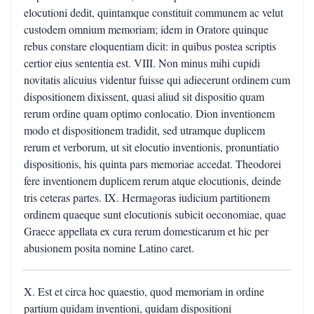
elocutioni dedit, quintamque constituit communem ac velut
custodem omnium memoriam; idem in Oratore quinque
rebus constare eloquentiam dicit: in quibus postea scriptis
certior eius sententia est. VIII. Non minus mihi cupidi
novitatis alicuius videntur fuisse qui adiecerunt ordinem cum
dispositionem dixissent, quasi aliud sit dispositio quam
rerum ordine quam optimo conlocatio. Dion inventionem
modo et dispositionem tradidit, sed utramque duplicem
rerum et verborum, ut sit elocutio inventionis, pronuntiatio
dispositionis, his quinta pars memoriae accedat. Theodorei
fere inventionem duplicem rerum atque elocutionis, deinde
tris ceteras partes. IX. Hermagoras iudicium partitionem
ordinem quaeque sunt elocutionis subicit oeconomiae, quae
Graece appellata ex cura rerum domesticarum et hic per
abusionem posita nomine Latino caret.
X. Est et circa hoc quaestio, quod memoriam in ordine
partium quidam inventioni, quidam dispositioni