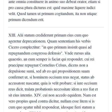
ante omnia constituere in animo suo debeat orator, etiam si
pro causa plura dicturus est: quid maxime liquere iudici
velit. Quod tamen ut primum cogitandum, ita non utique
primum dicendum erit.
XIII. Alii statum crediderunt primam eius cum quo
ageretur deprecationem. Quam sententiam his verbis
Cicero complectitur: "in quo primum insistit quasi ad
repugnandum congressa defensio". Vnde rursus alia
quaestio, an eum semper is faciat qui respondet. cui rei
praecipue repugnat Cornelius Celsus, dicens non a
depulsione sumi, sed ab eo qui propositionem suam
confirmet ut, si hominem occisum reus negat, status ab
accusatore nascatur, quia is velit probare; si iure occisum
reus dicit, tralata probationis necessitate idem a reo fiat et
sit eius intentio. XIV. cui non accedo equidem. Nam est
vero propius quod contra dicitur, nullam esse litem si is
cum quo agatur nihil respondeat, ideoque fieri statum a