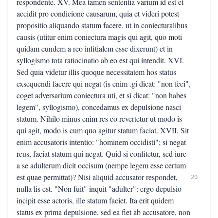
respondente. XV. Mea tamen sententia varium id est et
accidit pro condicione causarum, quia et videri potest
propositio aliquando statum facere, ut in coniecturalibus
causis (utitur enim coniectura magis qui agit, quo moti
quidam eundem a reo infitialem esse dixerunt) et in
syllogismo tota ratiocinatio ab eo est qui intendit. XVI.
Sed quia videtur illis quoque necessitatem hos status
exsequendi facere qui negat (is enim .gi dicat: "non feci",
coget adversarium coniectura uti, et si dicat: "non habes
legem", syllogismo), concedamus ex depulsione nasci
statum. Nihilo minus enim res eo revertetur ut modo is
qui agit, modo is cum quo agitur statum faciat. XVII. Sit
enim accusatoris intentio: "hominem occidisti"; si negat
reus, faciat statum qui negat. Quid si confitetur, sed iure
a se adulterum dicit occisum (nempe legem esse certum
est quae permittat)? Nisi aliquid accusator respondet,
20
nulla lis est. "Non fuit" inquit "adulter": ergo depulsio
incipit esse actoris, ille statum faciet. Ita erit quidem
status ex prima depulsione, sed ea fiet ab accusatore, non