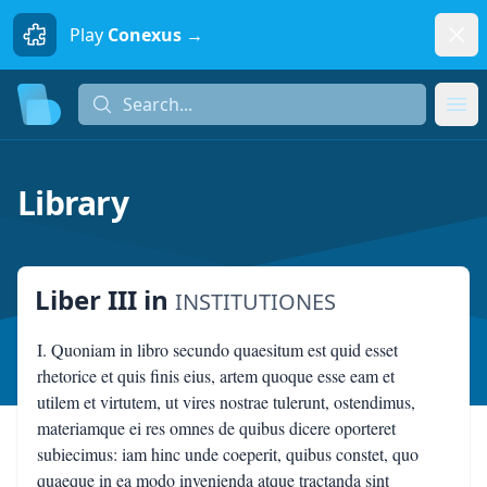
Dism
Play
Conexus →
Search...
Search...
Ope
Library
Liber III
in
INSTITUTIONES
I. Quoniam in libro secundo quaesitum est quid esset
rhetorice et quis finis eius, artem quoque esse eam et
utilem et virtutem, ut vires nostrae tulerunt, ostendimus,
materiamque ei res omnes de quibus dicere oporteret
subiecimus: iam hinc unde coeperit, quibus constet, quo
quaeque in ea modo invenienda atque tractanda sint