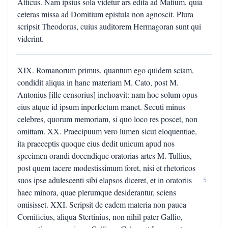
Atticus. Nam ipsius sola videtur ars edita ad Matium, quia
ceteras missa ad Domitium epistula non agnoscit. Plura
scripsit Theodorus, cuius auditorem Hermagoran sunt qui
viderint.
XIX. Romanorum primus, quantum ego quidem sciam,
condidit aliqua in hanc materiam M. Cato, post M.
Antonius [ille censorius] inchoavit: nam hoc solum opus
eius atque id ipsum inperfectum manet. Secuti minus
celebres, quorum memoriam, si quo loco res poscet, non
omittam. XX. Praecipuum vero lumen sicut eloquentiae,
ita praeceptis quoque eius dedit unicum apud nos
specimen orandi docendique oratorias artes M. Tullius,
post quem tacere modestissimum foret, nisi et rhetoricos
suos ipse adulescenti sibi elapsos diceret, et in oratoriis
5
haec minora, quae plerumque desiderantur, sciens
omisisset. XXI. Scripsit de eadem materia non pauca
Cornificius, aliqua Stertinius, non nihil pater Gallio,