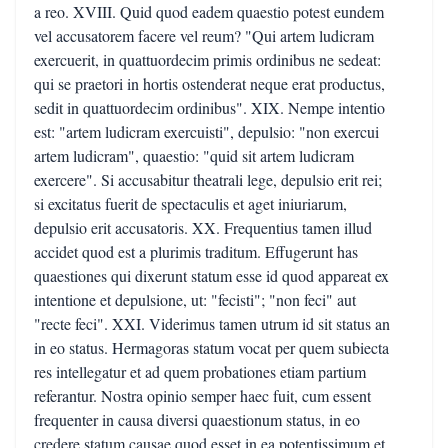
a reo. XVIII. Quid quod eadem quaestio potest eundem
vel accusatorem facere vel reum? "Qui artem ludicram
exercuerit, in quattuordecim primis ordinibus ne sedeat:
qui se praetori in hortis ostenderat neque erat productus,
sedit in quattuordecim ordinibus". XIX. Nempe intentio
est: "artem ludicram exercuisti", depulsio: "non exercui
artem ludicram", quaestio: "quid sit artem ludicram
exercere". Si accusabitur theatrali lege, depulsio erit rei;
si excitatus fuerit de spectaculis et aget iniuriarum,
depulsio erit accusatoris. XX. Frequentius tamen illud
accidet quod est a plurimis traditum. Effugerunt has
quaestiones qui dixerunt statum esse id quod appareat ex
intentione et depulsione, ut: "fecisti"; "non feci" aut
"recte feci". XXI. Viderimus tamen utrum id sit status an
in eo status. Hermagoras statum vocat per quem subiecta
res intellegatur et ad quem probationes etiam partium
referantur. Nostra opinio semper haec fuit, cum essent
frequenter in causa diversi quaestionum status, in eo
credere statum causae quod esset in ea potentissimum et