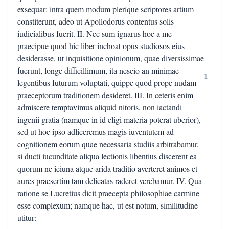
exsequar: intra quem modum plerique scriptores artium
constiterunt, adeo ut Apollodorus contentus solis
iudicialibus fuerit. II. Nec sum ignarus hoc a me
praecipue quod hic liber inchoat opus studiosos eius
desiderasse, ut inquisitione opinionum, quae diversissimae
fuerunt, longe difficillimum, ita nescio an minimae
1
legentibus futurum voluptati, quippe quod prope nudam
praeceptorum traditionem desideret. III. In ceteris enim
admiscere temptavimus aliquid nitoris, non iactandi
ingenii gratia (namque in id eligi materia poterat uberior),
sed ut hoc ipso adliceremus magis iuventutem ad
cognitionem eorum quae necessaria studiis arbitrabamur,
si ducti iucunditate aliqua lectionis libentius discerent ea
quorum ne ieiuna atque arida traditio averteret animos et
aures praesertim tam delicatas raderet verebamur. IV. Qua
ratione se Lucretius dicit praecepta philosophiae carmine
esse complexum; namque hac, ut est notum, similitudine
utitur: