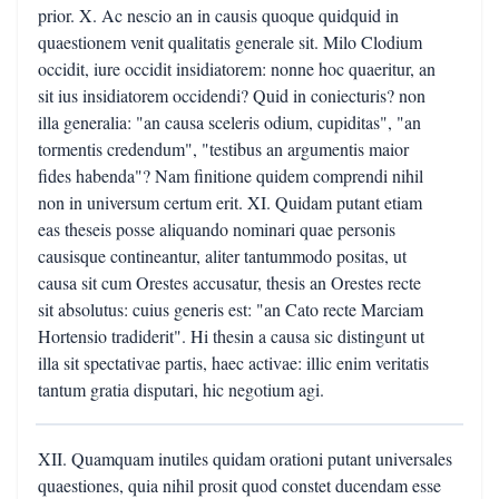
prior. X. Ac nescio an in causis quoque quidquid in
quaestionem venit qualitatis generale sit. Milo Clodium
occidit, iure occidit insidiatorem: nonne hoc quaeritur, an
sit ius insidiatorem occidendi? Quid in coniecturis? non
illa generalia: "an causa sceleris odium, cupiditas", "an
tormentis credendum", "testibus an argumentis maior
fides habenda"? Nam finitione quidem comprendi nihil
non in universum certum erit. XI. Quidam putant etiam
eas theseis posse aliquando nominari quae personis
causisque contineantur, aliter tantummodo positas, ut
causa sit cum Orestes accusatur, thesis an Orestes recte
sit absolutus: cuius generis est: "an Cato recte Marciam
Hortensio tradiderit". Hi thesin a causa sic distingunt ut
illa sit spectativae partis, haec activae: illic enim veritatis
tantum gratia disputari, hic negotium agi.
XII. Quamquam inutiles quidam orationi putant universales
quaestiones, quia nihil prosit quod constet ducendam esse