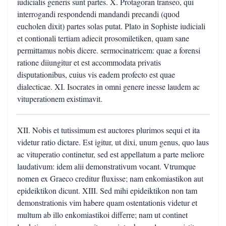
iudicialis generis sunt partes. X. Protagoran transeo, qui
interrogandi respondendi mandandi precandi (quod
eucholen dixit) partes solas putat. Plato in Sophiste iudiciali
et contionali tertiam adiecit prosomiletiken, quam sane
permittamus nobis dicere. sermocinatricem: quae a forensi
ratione diiungitur et est accommodata privatis
disputationibus, cuius vis eadem profecto est quae
dialecticae. XI. Isocrates in omni genere inesse laudem ac
vituperationem existimavit.
XII. Nobis et tutissimum est auctores plurimos sequi et ita
videtur ratio dictare. Est igitur, ut dixi, unum genus, quo laus
ac vituperatio continetur, sed est appellatum a parte meliore
laudativum: idem alii demonstrativum vocant. Vtrumque
nomen ex Graeco creditur fluxisse; nam enkomiastikon aut
epideiktikon dicunt. XIII. Sed mihi epideiktikon non tam
demonstrationis vim habere quam ostentationis videtur et
multum ab illo enkomiastikoi differre; nam ut continet