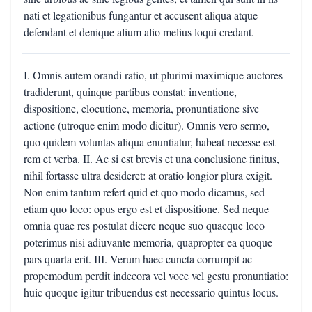
nati et legationibus fungantur et accusent aliqua atque
defendant et denique alium alio melius loqui credant.
I. Omnis autem orandi ratio, ut plurimi maximique auctores
tradiderunt, quinque partibus constat: inventione,
dispositione, elocutione, memoria, pronuntiatione sive
actione (utroque enim modo dicitur). Omnis vero sermo,
quo quidem voluntas aliqua enuntiatur, habeat necesse est
rem et verba. II. Ac si est brevis et una conclusione finitus,
nihil fortasse ultra desideret: at oratio longior plura exigit.
Non enim tantum refert quid et quo modo dicamus, sed
etiam quo loco: opus ergo est et dispositione. Sed neque
omnia quae res postulat dicere neque suo quaeque loco
poterimus nisi adiuvante memoria, quapropter ea quoque
pars quarta erit. III. Verum haec cuncta corrumpit ac
propemodum perdit indecora vel voce vel gestu pronuntiatio:
huic quoque igitur tribuendus est necessario quintus locus.