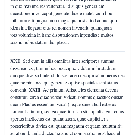
in quo maxime res verteretur. Id si quis generalem
quaestionem vel caput generale dicere malet, cum hoc
mihi non erit pugna, non magis quam si aliud adhuc quo
idem intellegatur eius rei nomen invenerit, quamquam
tota volumina in hanc disputationem inpendisse multos
sciam: nobis statum dici placet.
XXII. Sed cum in aliis omnibus inter scriptores summa
dissensio est, tum in hoc praecipue videtur mihi studium
quoque diversa tradendi fuisse: adeo nec qui sit numerus nec
quae nomina nec qui generales quive speciales sint status
convenit. XXIII. Ac primum Aristoteles elementa decem
constituit, circa quae versari videatur omnis quaestio: ousian,
quam Plautus essentiam vocat (neque sane aliud est eius
nomen Latinum), sed ea quaeritur "an sit": qualitatem, cuius
apertus intellectus est: quantitatem, quae dupliciter a
posterioribus divisa est, quam magnum et quam multum sit:
ad aliquid, unde ductae tralatio et comparatio: post haec ubi