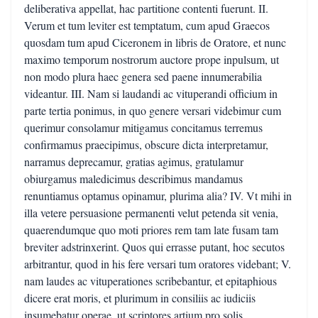
deliberativa appellat, hac partitione contenti fuerunt. II.
Verum et tum leviter est temptatum, cum apud Graecos
quosdam tum apud Ciceronem in libris de Oratore, et nunc
maximo temporum nostrorum auctore prope inpulsum, ut
non modo plura haec genera sed paene innumerabilia
videantur. III. Nam si laudandi ac vituperandi officium in
parte tertia ponimus, in quo genere versari videbimur cum
querimur consolamur mitigamus concitamus terremus
confirmamus praecipimus, obscure dicta interpretamur,
narramus deprecamur, gratias agimus, gratulamur
obiurgamus maledicimus describimus mandamus
renuntiamus optamus opinamur, plurima alia? IV. Vt mihi in
illa vetere persuasione permanenti velut petenda sit venia,
quaerendumque quo moti priores rem tam late fusam tam
breviter adstrinxerint. Quos qui errasse putant, hoc secutos
arbitrantur, quod in his fere versari tum oratores videbant; V.
nam laudes ac vituperationes scribebantur, et epitaphious
dicere erat moris, et plurimum in consiliis ac iudiciis
insumebatur operae, ut scriptores artium pro solis