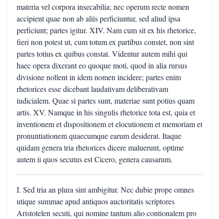
materia vel corpora insecabilia; nec operum recte nomen
accipient quae non ab aliis perficiuntur, sed aliud ipsa
perficiunt; partes igitur. XIV. Nam cum sit ex his rhetorice,
fieri non potest ut, cum totum ex partibus constet, non sint
partes totius ex quibus constat. Videntur autem mihi qui
haec opera dixerant eo quoque moti, quod in alia rursus
divisione nollent in idem nomen incidere; partes enim
rhetorices esse dicebant laudativam deliberativam
iudicialem. Quae si partes sunt, materiae sunt potius quam
artis. XV. Namque in his singulis rhetorice tota est, quia et
inventionem et dispositionem et elocutionem et memoriam et
pronuntiationem quaecumque earum desiderat. Itaque
quidam genera tria rhetorices dicere maluerunt, optime
autem ii quos secutus est Cicero, genera causarum.
I. Sed tria an plura sint ambigitur. Nec dubie prope omnes
utique summae apud antiquos auctoritatis scriptores
Aristotelen secuti, qui nomine tantum alio contionalem pro