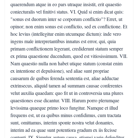
quaerendum atque in eo pars utraque insistit, erit quaestio
coniecturalis vel finitivi status. VI. Quid si enim dicat quis:
"sonus est duorum inter se corporum conflictio"? Erret, ut
opinor; non enim sonus est conflictio, sed ex conflictione. Et
hoc levius (intellegitur enim utcumque dictum): inde vero
ingens male interpretantibus innatus est error, qui, quia
primam conflictionem legerant, crediderunt statum semper
ex prima quaestione ducendum, quod est vitiosissimum. VII.
Nam quaestio nulla non habet utique statum (constat enim
ex intentione et depulsione), sed aliae sunt propriae
causarum de quibus ferenda sententia est, aliae adductae
extrinsecus, aliquid tamen ad summam causae conferentes
velut auxilia quaedam: quo fit ut in controversia una plures
quaestiones esse dicantur. VIII. Harum porro plerumque
levissima quaeque primo loco fungitur. Namque et illud
frequens est, ut ea quibus minus confidimus, cum tractata
sunt, omittamus, interim sponte nostra velut donantes,
interim ad ea quae sunt potentiora gradum ex iis fecisse
contenti. IX. Simplex autem causa, etiamsi varie defenditur,