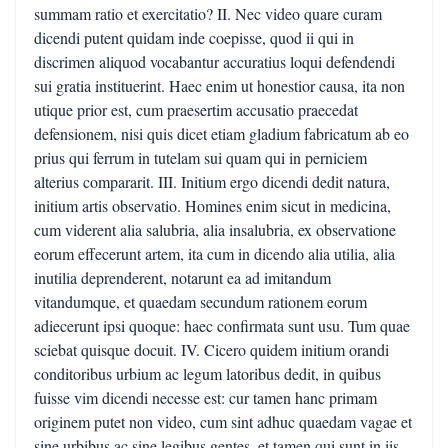
summam ratio et exercitatio? II. Nec video quare curam
dicendi putent quidam inde coepisse, quod ii qui in
discrimen aliquod vocabantur accuratius loqui defendendi
sui gratia instituerint. Haec enim ut honestior causa, ita non
utique prior est, cum praesertim accusatio praecedat
defensionem, nisi quis dicet etiam gladium fabricatum ab eo
prius qui ferrum in tutelam sui quam qui in perniciem
alterius compararit. III. Initium ergo dicendi dedit natura,
initium artis observatio. Homines enim sicut in medicina,
cum viderent alia salubria, alia insalubria, ex observatione
eorum effecerunt artem, ita cum in dicendo alia utilia, alia
inutilia deprenderent, notarunt ea ad imitandum
vitandumque, et quaedam secundum rationem eorum
adiecerunt ipsi quoque: haec confirmata sunt usu. Tum quae
sciebat quisque docuit. IV. Cicero quidem initium orandi
conditoribus urbium ac legum latoribus dedit, in quibus
fuisse vim dicendi necesse est: cur tamen hanc primam
originem putet non video, cum sint adhuc quaedam vagae et
sine urbibus ac sine legibus gentes, et tamen qui sunt in iis