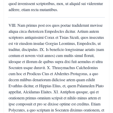
quod invenissent scriptoribus, mox, ut aliquid sui viderentur
adferre, etiam recta mutantibus.
VIII. Nam primus post eos quos poetae tradiderunt movisse
aliqua circa rhetoricen Empedocles dicitur. Artium autem
scriptores antiquissimi Corax et Tisias Siculi, quos insecutus
est vir eiusdem insulae Gorgias Leontinus, Empedoclis, ut
traditur, discipulus. IX. Is beneficio longissimae aetatis (nam
centum et novem vixit annos) cum multis simul floruit,
ideoque et illorum de quibus supra dixi fuit aemulus et ultra
Socraten usque duravit. X. Thrasymachus Calchedonius
cum hoc et Prodicus Cius et Abderites Protagoras, a quo
decem milibus denariorum didicisse artem quam edidit
Evathlus dicitur, et Hippias Elius, et, quem Palameden Plato
appellat, Alcidamas Elaites. XI. Antiphon quoque, qui et
orationem primus omnium scripsit et nihilo minus artem et
ipse composuit et pro se dixisse optime est creditus. Etiam
Polycrates, a quo scriptam in Socraten diximus orationem, et