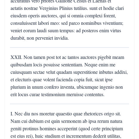
accuratius vero priores Gallione Celsus et Laenas et
aetatis nostrae Verginius Plinius tutilius. sunt et hodie clari
eiusdem operis auctores, qui si omnia complexi forent,
consuluissent labori meo: sed parco nominibus viventium;
veniet eorum laudi suum tempus: ad posteros enim virtus
durabit, non perveniet invidia.
XXII. Non tamen post tot ac tantos auctores pigebit meam
quibusdam locis posuisse sententiam. Neque enim me
cuiusquam sectae velut quadam superstitione inbutus addixi,
et electuris quae volent facienda copia fuit, sicut ipse
plurium in unum confero inventa, ubicumque ingenio non
erit locus curae testimonium meruisse contentus.
I. Nec diu nos moretur quaestio quae rhetorices origo sit.
Nam cui dubium est quin sermonem ab ipsa rerum natura
geniti protinus homines acceperint (quod certe principium
est eius rei), huic studium et incrementum dederit utilitas,