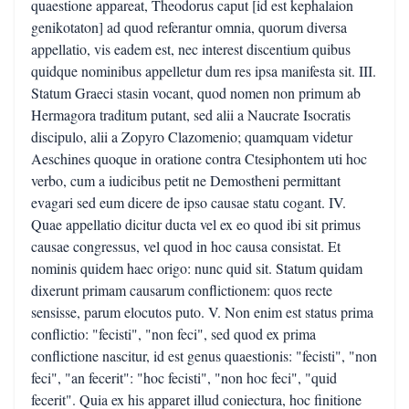
quaestione appareat, Theodorus caput [id est kephalaion
genikotaton] ad quod referantur omnia, quorum diversa
appellatio, vis eadem est, nec interest discentium quibus
quidque nominibus appelletur dum res ipsa manifesta sit. III.
Statum Graeci stasin vocant, quod nomen non primum ab
Hermagora traditum putant, sed alii a Naucrate Isocratis
discipulo, alii a Zopyro Clazomenio; quamquam videtur
Aeschines quoque in oratione contra Ctesiphontem uti hoc
verbo, cum a iudicibus petit ne Demostheni permittant
evagari sed eum dicere de ipso causae statu cogant. IV.
Quae appellatio dicitur ducta vel ex eo quod ibi sit primus
causae congressus, vel quod in hoc causa consistat. Et
nominis quidem haec origo: nunc quid sit. Statum quidam
dixerunt primam causarum conflictionem: quos recte
sensisse, parum elocutos puto. V. Non enim est status prima
conflictio: "fecisti", "non feci", sed quod ex prima
conflictione nascitur, id est genus quaestionis: "fecisti", "non
feci", "an fecerit": "hoc fecisti", "non hoc feci", "quid
fecerit". Quia ex his apparet illud coniectura, hoc finitione