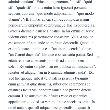
administrandam". Prius trium generum, "an sit", "quid
sit", "quale sit": omnia enim haec ignorari possunt;
sequens duorum, "quo modo adipiscamur", "quo modo
utamur". VII. Finitae autem sunt ex complexu rerum
personarum temporum ceterorumque: hae hypotheseis a
Graecis dicuntur, causae a nostris. In his omnis quaestio
videtur circa res personasque consistere. VIII. Amplior
est semper infinita, inde enim finita descendit. Quod ut
exemplo pateat, infinita est: "an uxor ducenda", finita:
"an Catoni ducenda" ideoque esse suasoria potest. Sed
15
etiam remotae a personis propriis ad aliquid referri
solent. Est enim simplex: "an res publica administranda";
refertur ad aliquid: "an in tyrannide administranda". IX.
Sed hic quoque subest velut latens persona tyrannus
enim geminat quaestionem), subestque et temporis et
qualitatis tacita vis: nondum tamen hoc proprie dixeris
causam. Hae autem quas infinitas voco et generales
appellantur: quod si est verum, finitae speciales erunt. In
omni autem speciali utique inest generalis, ut quae sit