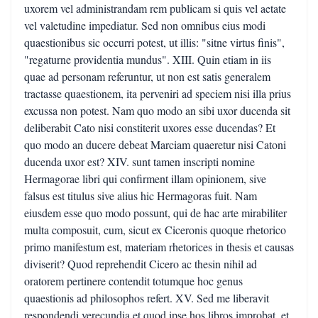
uxorem vel administrandam rem publicam si quis vel aetate
vel valetudine impediatur. Sed non omnibus eius modi
quaestionibus sic occurri potest, ut illis: "sitne virtus finis",
"regaturne providentia mundus". XIII. Quin etiam in iis
quae ad personam referuntur, ut non est satis generalem
tractasse quaestionem, ita perveniri ad speciem nisi illa prius
excussa non potest. Nam quo modo an sibi uxor ducenda sit
deliberabit Cato nisi constiterit uxores esse ducendas? Et
quo modo an ducere debeat Marciam quaeretur nisi Catoni
ducenda uxor est? XIV. sunt tamen inscripti nomine
Hermagorae libri qui confirment illam opinionem, sive
falsus est titulus sive alius hic Hermagoras fuit. Nam
eiusdem esse quo modo possunt, qui de hac arte mirabiliter
multa composuit, cum, sicut ex Ciceronis quoque rhetorico
primo manifestum est, materiam rhetorices in thesis et causas
diviserit? Quod reprehendit Cicero ac thesin nihil ad
oratorem pertinere contendit totumque hoc genus
quaestionis ad philosophos refert. XV. Sed me liberavit
respondendi verecundia et quod ipse hos libros improbat, et