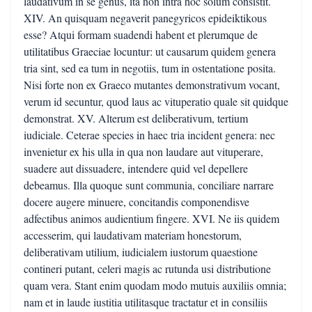
laudativum in se genus, ita non intra hoc solum consistit.
XIV. An quisquam negaverit panegyricos epideiktikous
esse? Atqui formam suadendi habent et plerumque de
utilitatibus Graeciae locuntur: ut causarum quidem genera
tria sint, sed ea tum in negotiis, tum in ostentatione posita.
Nisi forte non ex Graeco mutantes demonstrativum vocant,
verum id secuntur, quod laus ac vituperatio quale sit quidque
demonstrat. XV. Alterum est deliberativum, tertium
iudiciale. Ceterae species in haec tria incident genera: nec
invenietur ex his ulla in qua non laudare aut vituperare,
suadere aut dissuadere, intendere quid vel depellere
debeamus. Illa quoque sunt communia, conciliare narrare
docere augere minuere, concitandis componendisve
adfectibus animos audientium fingere. XVI. Ne iis quidem
accesserim, qui laudativam materiam honestorum,
deliberativam utilium, iudicialem iustorum quaestione
contineri putant, celeri magis ac rutunda usi distributione
quam vera. Stant enim quodam modo mutuis auxiliis omnia;
nam et in laude iustitia utilitasque tractatur et in consiliis