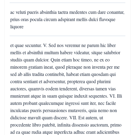
ac veluti pueris absinthia taetra medentes cum dare conantur,
prius oras pocula circum adspirant mellis dulci flavoque
liquore
et quae secuntur. V. Sed nos veremur ne parum hic liber
mellis et absinthii multum habere videatur, sitque salubrior
studiis quam dulcior. Quin etiam hoc timeo, ne ex eo
minorem gratiam ineat, quod pleraque non inventa per me
sed ab allis tradita continebit, habeat etiam quosdam qui
contra sentiant et adversentur, propterea quod plurimi
auctores, quamvis eodem tenderent, diversas tamen vias
munierunt atque in suam quisque induxit sequentes. VI. Illi
autem probant qualecumque ingressi sunt iter, nec facile
inculcatas pueris persuasiones mutaveris, quia nemo non
didicisse mavult quam discere. VII. Est autem, ut
procedente libro patebit, infinita dissensio auctorum, primo
ad ea quae rudia atque inperfecta adhuc erant adicientibus