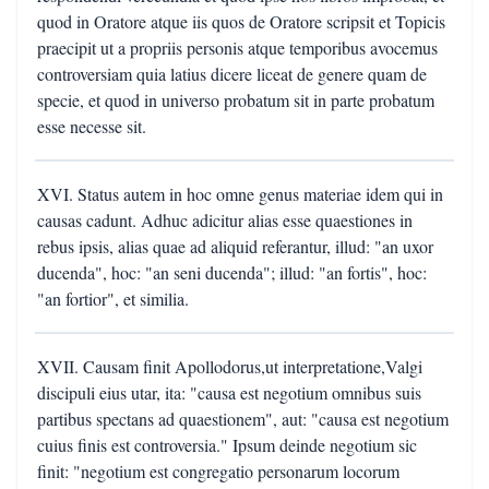
quod in Oratore atque iis quos de Oratore scripsit et Topicis
praecipit ut a propriis personis atque temporibus avocemus
controversiam quia latius dicere liceat de genere quam de
specie, et quod in universo probatum sit in parte probatum
esse necesse sit.
XVI. Status autem in hoc omne genus materiae idem qui in
causas cadunt. Adhuc adicitur alias esse quaestiones in
rebus ipsis, alias quae ad aliquid referantur, illud: "an uxor
ducenda", hoc: "an seni ducenda"; illud: "an fortis", hoc:
"an fortior", et similia.
XVII. Causam finit Apollodorus,ut interpretatione,Valgi
discipuli eius utar, ita: "causa est negotium omnibus suis
partibus spectans ad quaestionem", aut: "causa est negotium
cuius finis est controversia." Ipsum deinde negotium sic
finit: "negotium est congregatio personarum locorum