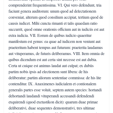
comprenderint frequentissima. VI. Qui vero defendunt, tria
faciunt genera auditorum: unum quod ad delectationem
conveniat, alterum quod consilium accipiat, tertium quod de
causis iudicet. Mihi cuncta rimanti et talis quaedam ratio
succurrit, quod omne orationis officium aut in iudiciis est aut
extra iudicia. VII. Eorum de quibus iudicio quaeritur
manifestum est genus: ea quae ad iudicem non veniunt aut
praeteritum habent tempus aut futurum: praeterita laudamus
aut vituperamus, de futuris deliberamus. VIII. Item omnia de
quibus dicendum est aut certa sint necesse est aut dubia.
Certa ut cuique est animus laudat aut culpat; ex dubiis
partim nobis ipsis ad electionem sunt libera: de his
deliberatur; partim aliorum sententiae commissa: de his lite
contenditur. IX. Anaximenes iudicialem et contionalem
generalis partes esse voluit, septem autem species: hortandi
dehortandi laudandi vituperandi accusandi defendendi
exquirendi (quod exetastikon dicit): quarum duae primae
deliberativi, duae sequentes demonstrativi, tres ultimae