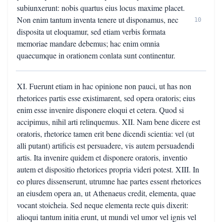
subiunxerunt: nobis quartus eius locus maxime placet.
Non enim tantum inventa tenere ut disponamus, nec
10
disposita ut eloquamur, sed etiam verbis formata
memoriae mandare debemus; hac enim omnia
quaecumque in orationem conlata sunt continentur.
XI. Fuerunt etiam in hac opinione non pauci, ut has non
rhetorices partis esse existimarent, sed opera oratoris; eius
enim esse invenire disponere eloqui et cetera. Quod si
accipimus, nihil arti relinquemus. XII. Nam bene dicere est
oratoris, rhetorice tamen erit bene dicendi scientia: vel (ut
alli putant) artificis est persuadere, vis autem persuadendi
artis. Ita invenire quidem et disponere oratoris, inventio
autem et dispositio rhetorices propria videri potest. XIII. In
eo plures dissenserunt, utrumne hae partes essent rhetorices
an eiusdem opera an, ut Athenaeus credit, elementa, quae
vocant stoicheia. Sed neque elementa recte quis dixerit:
alioqui tantum initia erunt, ut mundi vel umor vel ignis vel