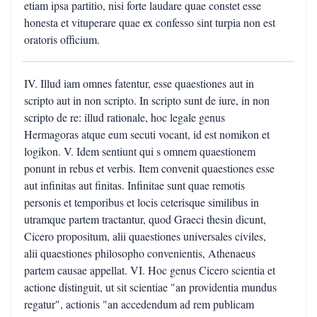
etiam ipsa partitio, nisi forte laudare quae constet esse
honesta et vituperare quae ex confesso sint turpia non est
oratoris officium.
IV. Illud iam omnes fatentur, esse quaestiones aut in
scripto aut in non scripto. In scripto sunt de iure, in non
scripto de re: illud rationale, hoc legale genus
Hermagoras atque eum secuti vocant, id est nomikon et
logikon. V. Idem sentiunt qui s omnem quaestionem
ponunt in rebus et verbis. Item convenit quaestiones esse
aut infinitas aut finitas. Infinitae sunt quae remotis
personis et temporibus et locis ceterisque similibus in
utramque partem tractantur, quod Graeci thesin dicunt,
Cicero propositum, alii quaestiones universales civiles,
alii quaestiones philosopho convenientis, Athenaeus
partem causae appellat. VI. Hoc genus Cicero scientia et
actione distinguit, ut sit scientiae "an providentia mundus
regatur", actionis "an accedendum ad rem publicam