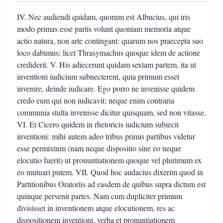
IV. Nec audiendi quidam, quorum est Albucius, qui tris
modo primas esse partis volunt quoniam memoria atque
actio natura, non arte contingant: quarum nos praecepta suo
loco dabimus; licet Thrasymachus quoque idem de actione
crediderit. V. His adiecerunt quidam sextam partem, ita ut
inventioni iudicium subnecterent, quia primum esset
invenire, deinde iudicare. Ego porro ne invenisse quidem
credo eum qui non iudicavit; neque enim contraria
communia stulta invenisse dicitur quisquam, sed non vitasse.
VI. Et Cicero quidem in rhetoricis iudicium subiecit
inventioni: mihi autem adeo tribus primis partibus videtur
esse permixtum (nam neque dispositio sine eo neque
elocutio fuerit) ut pronuntiationem quoque vel plurimum ex
eo mutuari putem. VII. Quod hoc audacius dixerim quod in
Partitionibus Oratoriis ad easdem de quibus supra dictum est
quinque pervenit partes. Nam cum dupliciter primum
divisisset in inventionem atque elocutionem, res ac
dispositionem inventioni, verba et pronuntiationem