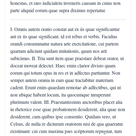
honestas, et raro iudicialem inveneris causam in cuius non
parte aliquid eorum quae supra diximus reperiatur.
I. Omnis autem oratio constat aut ex iis quae significantur
aut ex iis quae significant, id est rebus et verbis. Facultas
orandi consummatur natura arte exercitatione, cui partem
quartam adiciunt quidam imitationis, quam nos arti
subicimus. II. Tria sunt item quae praestare debeat orator, ut
doceat moveat delectet. Haec enim clarior divisio quam
eorum qui totum opus in res et in adfectus partiuntur. Non
semper autem omnia in eam quae tractabitur materiam
cadent. Erunt enim quaedam remotae ab adfectibus, qui ut
non ubique habent locum, ita quocumque inruperunt
plurimum valent. III. Praestantissimis auctoribus placet alia
in rhetorice esse quae probationem desiderent, alia quae non
desiderent, cum quibus ipse consentio. Quidam vero, ut
Celsus, de nulla re dicturum oratorem nisi de qua quaeratur
existimant: cui cum maxima pars scriptorum repugnat, tum