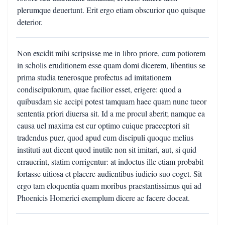
plerumque deuertunt. Erit ergo etiam obscurior quo quisque
deterior.
Non excidit mihi scripsisse me in libro priore, cum potiorem
in scholis eruditionem esse quam domi dicerem, libentius se
prima studia tenerosque profectus ad imitationem
condiscipulorum, quae facilior esset, erigere: quod a
quibusdam sic accipi potest tamquam haec quam nunc tueor
sententia priori diuersa sit. Id a me procul aberit; namque ea
causa uel maxima est cur optimo cuique praeceptori sit
tradendus puer, quod apud eum discipuli quoque melius
instituti aut dicent quod inutile non sit imitari, aut, si quid
errauerint, statim corrigentur: at indoctus ille etiam probabit
fortasse uitiosa et placere audientibus iudicio suo coget. Sit
ergo tam eloquentia quam moribus praestantissimus qui ad
Phoenicis Homerici exemplum dicere ac facere doceat.