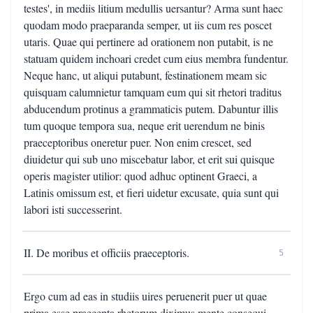
testes', in mediis litium medullis uersantur? Arma sunt haec
quodam modo praeparanda semper, ut iis cum res poscet
utaris. Quae qui pertinere ad orationem non putabit, is ne
statuam quidem inchoari credet cum eius membra fundentur.
Neque hanc, ut aliqui putabunt, festinationem meam sic
quisquam calumnietur tamquam eum qui sit rhetori traditus
abducendum protinus a grammaticis putem. Dabuntur illis
tum quoque tempora sua, neque erit uerendum ne binis
praeceptoribus oneretur puer. Non enim crescet, sed
diuidetur qui sub uno miscebatur labor, et erit sui quisque
operis magister utilior: quod adhuc optinent Graeci, a
Latinis omissum est, et fieri uidetur excusate, quia sunt qui
labori isti successerint.
II. De moribus et officiis praeceptoris.
5
Ergo cum ad eas in studiis uires peruenerit puer ut quae
prima esse praecepta rhetorum diximus mente consequi