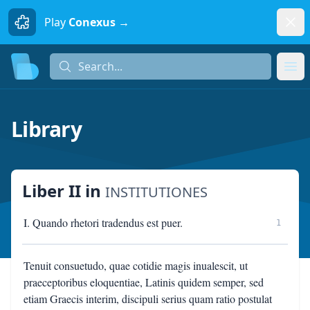
Dism
Play
Conexus →
Search...
Search...
Ope
Library
Liber II
in
INSTITUTIONES
I. Quando rhetori tradendus est puer.
1
Tenuit consuetudo, quae cotidie magis inualescit, ut
praeceptoribus eloquentiae, Latinis quidem semper, sed
etiam Graecis interim, discipuli serius quam ratio postulat