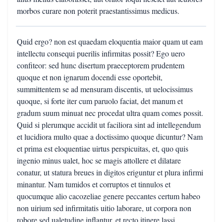
morbos curare non poterit praestantissimus medicus.
Quid ergo? non est quaedam eloquentia maior quam ut eam
intellectu consequi puerilis infirmitas possit? Ego uero
confiteor: sed hunc disertum praeceptorem prudentem
quoque et non ignarum docendi esse oportebit,
summittentem se ad mensuram discentis, ut uelocissimus
quoque, si forte iter cum paruolo faciat, det manum et
gradum suum minuat nec procedat ultra quam comes possit.
Quid si plerumque accidit ut faciliora sint ad intellegendum
et lucidiora multo quae a doctissimo quoque dicuntur? Nam
et prima est eloquentiae uirtus perspicuitas, et, quo quis
ingenio minus ualet, hoc se magis attollere et dilatare
conatur, ut statura breues in digitos eriguntur et plura infirmi
minantur. Nam tumidos et corruptos et tinnulos et
quocumque alio cacozeliae genere peccantes certum habeo
non uirium sed infirmitatis uitio laborare, ut corpora non
robore sed ualetudine inflantur, et recto itinere lassi