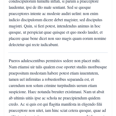
condiscipulorum tumultu inflati, si parum a praeceptore
laudentur, ipsi de illo male sentiant. Sed se quoque
praeceptores intente ac modeste audiri uelint: non enim
iudicio discipulorum dicere debet magister, sed discipulus
magistri. Quin, si fieri potest, intendendus animus in hoc
quoque, ut perspiciat quae quisque et quo modo laudet, et
placere quae bene dicet non suo magis quam eorum nomine
delectetur qui recte iudicabunt.
Pueros adulescentibus permixtos sedere non placet mihi.
Nam etiamsi uir talis qualem esse oportet studiis moribusque
praepositum modestam habere potest etiam iuuentutem,
tamen uel infirmitas a robustioribus separanda est, et
carendum non solum crimine turpitudinis uerum etiam
suspicione. Haec notanda breuiter existimaui. Nam ut absit
ab ultimis uitiis ipse ac schola ne praecipiendum quidem
credo. Ac si quis est qui flagitia manifesta in eligendo filii
praeceptore non uitet, iam hinc sciat cetera quoque, quae ad