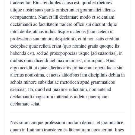
traderentur. Eius rei duplex causa est, quod et rhetores
utique nostri suas partis omiserunt et grammatici alienas
occupauerunt. Nam et illi declamare modo et scientiam
declamandi ac facultatem tradere officii sui ducunt idque
intra deliberatiuas iudicialisque materias (nam cetera ut
professione sua minora despiciunt), et hi non satis credunt
excepisse quae relicta erant (quo nomine gratia quoque iis
habenda est), sed ad prosopopoeias usque [ad suasorias], in
quibus onus dicendi uel maximum est, inrumpunt. Hinc
ergo accidit ut quae alterius artis prima erant opera facta sint
alterius nouissima, et aetas altioribus iam disciplinis debita in
schola minore subsidat ac rhetoricen apud grammaticos
exerceat. Ita, quod est maxime ridiculum, non ante ad
declamandi magistrum mittendus uidetur puer quam
declamare sciat.
Nos suum cuique professioni modum demus: et grammatice,
quam in Latinum transferentes litteraturam uocauerunt, fines