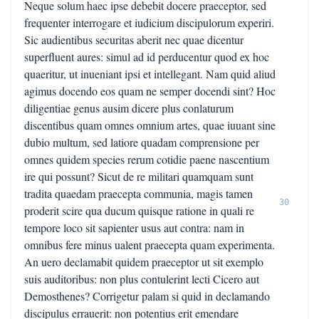
Neque solum haec ipse debebit docere praeceptor, sed
frequenter interrogare et iudicium discipulorum experiri.
Sic audientibus securitas aberit nec quae dicentur
superfluent aures: simul ad id perducentur quod ex hoc
quaeritur, ut inueniant ipsi et intellegant. Nam quid aliud
agimus docendo eos quam ne semper docendi sint? Hoc
diligentiae genus ausim dicere plus conlaturum
discentibus quam omnes omnium artes, quae iuuant sine
dubio multum, sed latiore quadam comprensione per
omnes quidem species rerum cotidie paene nascentium
ire qui possunt? Sicut de re militari quamquam sunt
tradita quaedam praecepta communia, magis tamen
30
proderit scire qua ducum quisque ratione in quali re
tempore loco sit sapienter usus aut contra: nam in
omnibus fere minus ualent praecepta quam experimenta.
An uero declamabit quidem praeceptor ut sit exemplo
suis auditoribus: non plus contulerint lecti Cicero aut
Demosthenes? Corrigetur palam si quid in declamando
discipulus errauerit: non potentius erit emendare