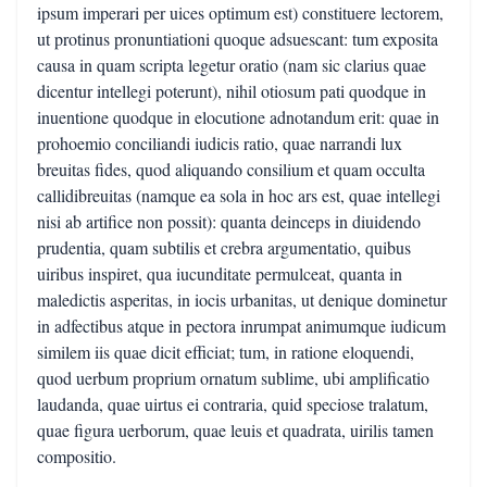
ipsum imperari per uices optimum est) constituere lectorem,
ut protinus pronuntiationi quoque adsuescant: tum exposita
causa in quam scripta legetur oratio (nam sic clarius quae
dicentur intellegi poterunt), nihil otiosum pati quodque in
inuentione quodque in elocutione adnotandum erit: quae in
prohoemio conciliandi iudicis ratio, quae narrandi lux
breuitas fides, quod aliquando consilium et quam occulta
callidibreuitas (namque ea sola in hoc ars est, quae intellegi
nisi ab artifice non possit): quanta deinceps in diuidendo
prudentia, quam subtilis et crebra argumentatio, quibus
uiribus inspiret, qua iucunditate permulceat, quanta in
maledictis asperitas, in iocis urbanitas, ut denique dominetur
in adfectibus atque in pectora inrumpat animumque iudicum
similem iis quae dicit efficiat; tum, in ratione eloquendi,
quod uerbum proprium ornatum sublime, ubi amplificatio
laudanda, quae uirtus ei contraria, quid speciose tralatum,
quae figura uerborum, quae leuis et quadrata, uirilis tamen
compositio.