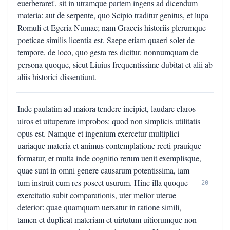
euerberaret', sit in utramque partem ingens ad dicendum
materia: aut de serpente, quo Scipio traditur genitus, et lupa
Romuli et Egeria Numae; nam Graecis historiis plerumque
poeticae similis licentia est. Saepe etiam quaeri solet de
tempore, de loco, quo gesta res dicitur, nonnumquam de
persona quoque, sicut Liuius frequentissime dubitat et alii ab
aliis historici dissentiunt.
Inde paulatim ad maiora tendere incipiet, laudare claros
uiros et uituperare improbos: quod non simplicis utilitatis
opus est. Namque et ingenium exercetur multiplici
uariaque materia et animus contemplatione recti prauique
formatur, et multa inde cognitio rerum uenit exemplisque,
quae sunt in omni genere causarum potentissima, iam
tum instruit cum res poscet usurum. Hinc illa quoque
20
exercitatio subit comparationis, uter melior uterue
deterior: quae quamquam uersatur in ratione simili,
tamen et duplicat materiam et uirtutum uitiorumque non