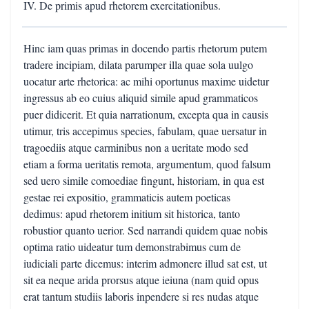
IV. De primis apud rhetorem exercitationibus.
Hinc iam quas primas in docendo partis rhetorum putem
tradere incipiam, dilata parumper illa quae sola uulgo
uocatur arte rhetorica: ac mihi oportunus maxime uidetur
ingressus ab eo cuius aliquid simile apud grammaticos
puer didicerit. Et quia narrationum, excepta qua in causis
utimur, tris accepimus species, fabulam, quae uersatur in
tragoediis atque carminibus non a ueritate modo sed
etiam a forma ueritatis remota, argumentum, quod falsum
sed uero simile comoediae fingunt, historiam, in qua est
gestae rei expositio, grammaticis autem poeticas
dedimus: apud rhetorem initium sit historica, tanto
robustior quanto uerior. Sed narrandi quidem quae nobis
optima ratio uideatur tum demonstrabimus cum de
iudiciali parte dicemus: interim admonere illud sat est, ut
sit ea neque arida prorsus atque ieiuna (nam quid opus
erat tantum studiis laboris inpendere si res nudas atque