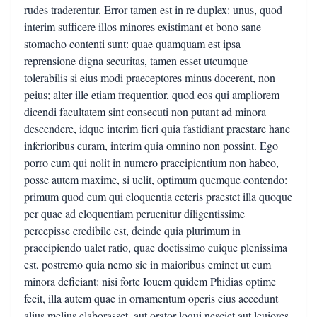
rudes traderentur. Error tamen est in re duplex: unus, quod
interim sufficere illos minores existimant et bono sane
stomacho contenti sunt: quae quamquam est ipsa
reprensione digna securitas, tamen esset utcumque
tolerabilis si eius modi praeceptores minus docerent, non
peius; alter ille etiam frequentior, quod eos qui ampliorem
dicendi facultatem sint consecuti non putant ad minora
descendere, idque interim fieri quia fastidiant praestare hanc
inferioribus curam, interim quia omnino non possint. Ego
porro eum qui nolit in numero praecipientium non habeo,
posse autem maxime, si uelit, optimum quemque contendo:
primum quod eum qui eloquentia ceteris praestet illa quoque
per quae ad eloquentiam peruenitur diligentissime
percepisse credibile est, deinde quia plurimum in
praecipiendo ualet ratio, quae doctissimo cuique plenissima
est, postremo quia nemo sic in maioribus eminet ut eum
minora deficiant: nisi forte Iouem quidem Phidias optime
fecit, illa autem quae in ornamentum operis eius accedunt
alius melius elaborasset, aut orator loqui nesciet aut leuiores