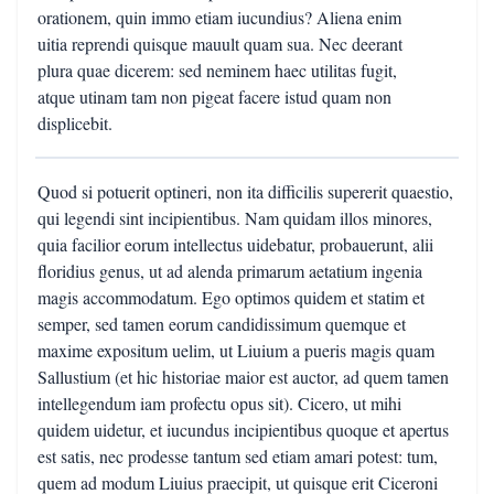
orationem, quin immo etiam iucundius? Aliena enim
uitia reprendi quisque mauult quam sua. Nec deerant
plura quae dicerem: sed neminem haec utilitas fugit,
atque utinam tam non pigeat facere istud quam non
displicebit.
Quod si potuerit optineri, non ita difficilis supererit quaestio,
qui legendi sint incipientibus. Nam quidam illos minores,
quia facilior eorum intellectus uidebatur, probauerunt, alii
floridius genus, ut ad alenda primarum aetatium ingenia
magis accommodatum. Ego optimos quidem et statim et
semper, sed tamen eorum candidissimum quemque et
maxime expositum uelim, ut Liuium a pueris magis quam
Sallustium (et hic historiae maior est auctor, ad quem tamen
intellegendum iam profectu opus sit). Cicero, ut mihi
quidem uidetur, et iucundus incipientibus quoque et apertus
est satis, nec prodesse tantum sed etiam amari potest: tum,
quem ad modum Liuius praecipit, ut quisque erit Ciceroni