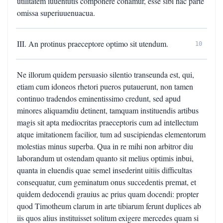
utilitatem iuuentutis componere conamur, esse sibi hac parte
omissa superiuuenuacua.
III. An protinus praeceptore optimo sit utendum.
10
Ne illorum quidem persuasio silentio transeunda est, qui,
etiam cum idoneos rhetori pueros putauerunt, non tamen
continuo tradendos eminentissimo credunt, sed apud
minores aliquamdiu detinent, tamquam instituendis artibus
magis sit apta mediocritas praeceptoris cum ad intellectum
atque imitationem facilior, tum ad suscipiendas elementorum
molestias minus superba. Qua in re mihi non arbitror diu
laborandum ut ostendam quanto sit melius optimis inbui,
quanta in eluendis quae semel insederint uitiis difficultas
consequatur, cum geminatum onus succedentis premat, et
quidem dedocendi grauius ac prius quam docendi: propter
quod Timotheum clarum in arte tibiarum ferunt duplices ab
iis quos alius instituisset solitum exigere mercedes quam si