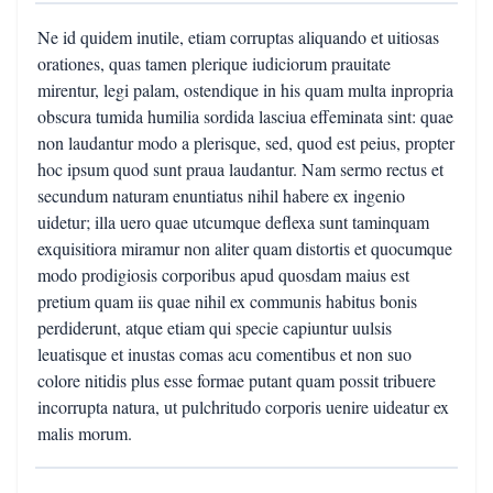
Ne id quidem inutile, etiam corruptas aliquando et uitiosas
orationes, quas tamen plerique iudiciorum prauitate
mirentur, legi palam, ostendique in his quam multa inpropria
obscura tumida humilia sordida lasciua effeminata sint: quae
non laudantur modo a plerisque, sed, quod est peius, propter
hoc ipsum quod sunt praua laudantur. Nam sermo rectus et
secundum naturam enuntiatus nihil habere ex ingenio
uidetur; illa uero quae utcumque deflexa sunt taminquam
exquisitiora miramur non aliter quam distortis et quocumque
modo prodigiosis corporibus apud quosdam maius est
pretium quam iis quae nihil ex communis habitus bonis
perdiderunt, atque etiam qui specie capiuntur uulsis
leuatisque et inustas comas acu comentibus et non suo
colore nitidis plus esse formae putant quam possit tribuere
incorrupta natura, ut pulchritudo corporis uenire uideatur ex
malis morum.