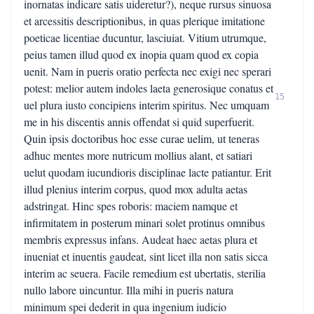
inornatas indicare satis uideretur?), neque rursus sinuosa
et arcessitis descriptionibus, in quas plerique imitatione
poeticae licentiae ducuntur, lasciuiat. Vitium utrumque,
peius tamen illud quod ex inopia quam quod ex copia
uenit. Nam in pueris oratio perfecta nec exigi nec sperari
potest: melior autem indoles laeta generosique conatus et
15
uel plura iusto concipiens interim spiritus. Nec umquam
me in his discentis annis offendat si quid superfuerit.
Quin ipsis doctoribus hoc esse curae uelim, ut teneras
adhuc mentes more nutricum mollius alant, et satiari
uelut quodam iucundioris disciplinae lacte patiantur. Erit
illud plenius interim corpus, quod mox adulta aetas
adstringat. Hinc spes roboris: maciem namque et
infirmitatem in posterum minari solet protinus omnibus
membris expressus infans. Audeat haec aetas plura et
inueniat et inuentis gaudeat, sint licet illa non satis sicca
interim ac seuera. Facile remedium est ubertatis, sterilia
nullo labore uincuntur. Illa mihi in pueris natura
minimum spei dederit in qua ingenium iudicio