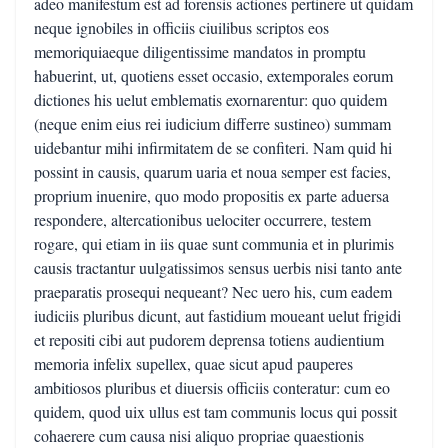
adeo manifestum est ad forensis actiones pertinere ut quidam
neque ignobiles in officiis ciuilibus scriptos eos
memoriquiaeque diligentissime mandatos in promptu
habuerint, ut, quotiens esset occasio, extemporales eorum
dictiones his uelut emblematis exornarentur: quo quidem
(neque enim eius rei iudicium differre sustineo) summam
uidebantur mihi infirmitatem de se confiteri. Nam quid hi
possint in causis, quarum uaria et noua semper est facies,
proprium inuenire, quo modo propositis ex parte aduersa
respondere, altercationibus uelociter occurrere, testem
rogare, qui etiam in iis quae sunt communia et in plurimis
causis tractantur uulgatissimos sensus uerbis nisi tanto ante
praeparatis prosequi nequeant? Nec uero his, cum eadem
iudiciis pluribus dicunt, aut fastidium moueant uelut frigidi
et repositi cibi aut pudorem deprensa totiens audientium
memoria infelix supellex, quae sicut apud pauperes
ambitiosos pluribus et diuersis officiis conteratur: cum eo
quidem, quod uix ullus est tam communis locus qui possit
cohaerere cum causa nisi aliquo propriae quaestionis