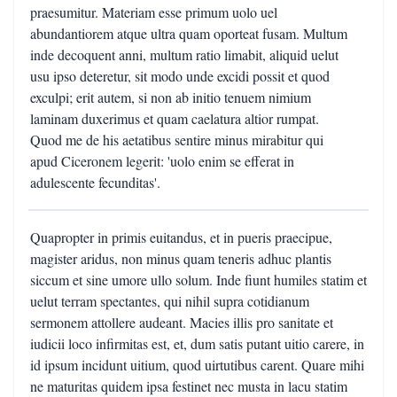
praesumitur. Materiam esse primum uolo uel
abundantiorem atque ultra quam oporteat fusam. Multum
inde decoquent anni, multum ratio limabit, aliquid uelut
usu ipso deteretur, sit modo unde excidi possit et quod
exculpi; erit autem, si non ab initio tenuem nimium
laminam duxerimus et quam caelatura altior rumpat.
Quod me de his aetatibus sentire minus mirabitur qui
apud Ciceronem legerit: 'uolo enim se efferat in
adulescente fecunditas'.
Quapropter in primis euitandus, et in pueris praecipue,
magister aridus, non minus quam teneris adhuc plantis
siccum et sine umore ullo solum. Inde fiunt humiles statim et
uelut terram spectantes, qui nihil supra cotidianum
sermonem attollere audeant. Macies illis pro sanitate et
iudicii loco infirmitas est, et, dum satis putant uitio carere, in
id ipsum incidunt uitium, quod uirtutibus carent. Quare mihi
ne maturitas quidem ipsa festinet nec musta in lacu statim