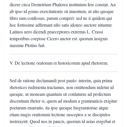
dicere circa Demetrium Phalerea institutum fere constat. An
ab ipso id genus exercitationis sit inuentum, ut alio quoque
libro sum confessus, parum comperi: sed ne ii quidem qui
hoc fortissime adfirmant ullo satis idoneo auctore nituntur.
Latinos uero dicendi praeceptores extremis L. Crassi
temporibus coepisse Cicero auctor est: quorum insignis
maxime Plotius fuit.
V. De lectione oratorum et historicorum apud rhetorem.
Sed de ratione declamandi post paulo: interim, quia prima
rhetorices rudimenta tractamus, non omittendum uidetur id
quoque, ut moneam quantum sit conlaturus ad profectum
discentium rhetor si, quem ad modum a grammaticis exigitur
poetarum enarratio, ita ipse quoque hisgramtoriae atque
etiam magis orationum lectione susceptos a se discipulos
instruxerit. Quod nos in paucis, quorum id aetas exigebat et