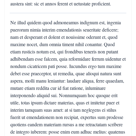
austera sint: sic et annos ferent et uetustate proficient.
Ne illud quidem quod admoneamus indignum est, ingenia
puerorum nimia interim emendationis seueritate deficere;
nam et desperant et dolent et nouissime oderunt et, quod
maxime nocet, dum omnia timent nihil conantur. Quod
etiam rusticis notum est, qui frondibus teneris non putant
adhibendam esse falcem, quia reformidare ferrum uidentur et
nondum cicatricem pati posse. Iucundus ergo tum maxime
debet esse praeceptor, ut remedia, quae alioqui natura sunt
aspera, molli manu leniantur: laudare aliqua, ferre quaedam,
mutare etiam reddita cur id fiat ratione, inluminare
interponendo aliquid sui. Nonnumquam hoc quoque erit
utile, totas ipsum dictare materias, quas et imitetur puer et
interim tamquam suas amet: at si tam neglegens ei stilus
fuerit ut emendationem non recipiat, expertus sum prodesse
quotiens eandem materiam rursus a me retractatam scribere
de integro iuberem: posse enim eum adhuc melius: quatenus