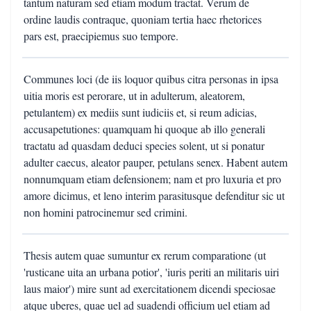
tantum naturam sed etiam modum tractat. Verum de
ordine laudis contraque, quoniam tertia haec rhetorices
pars est, praecipiemus suo tempore.
Communes loci (de iis loquor quibus citra personas in ipsa
uitia moris est perorare, ut in adulterum, aleatorem,
petulantem) ex mediis sunt iudiciis et, si reum adicias,
accusapetutiones: quamquam hi quoque ab illo generali
tractatu ad quasdam deduci species solent, ut si ponatur
adulter caecus, aleator pauper, petulans senex. Habent autem
nonnumquam etiam defensionem; nam et pro luxuria et pro
amore dicimus, et leno interim parasitusque defenditur sic ut
non homini patrocinemur sed crimini.
Thesis autem quae sumuntur ex rerum comparatione (ut
'rusticane uita an urbana potior', 'iuris periti an militaris uiri
laus maior') mire sunt ad exercitationem dicendi speciosae
atque uberes, quae uel ad suadendi officium uel etiam ad