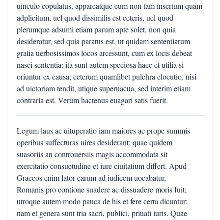
uinculo copulatus, appareatque eum non tam insertum quam
adplicitum, uel quod dissimilis est ceteris, uel quod
plerumque adsumi etiam parum apte solet, non quia
desideratur, sed quia paratus est, ut quidam sententiarum
gratia uerbosissimos locos arcessunt, cum ex locis debeat
nasci sententia: ita sunt autem speciosa haec et utilia si
oriuntur ex causa; ceterum quamlibet pulchra elocutio, nisi
ad uictoriam tendit, utique superuacua, sed interim etiam
contraria est. Verum hactenus euagari satis fuerit.
Legum laus ac uituperatio iam maiores ac prope summis
operibus suffecturas uires desiderant: quae quidem
suasoriis an controuersiis magis accommodata sit
exercitatio consuetudine et iure ciuitatium differt. Apud
Graecos enim lator earum ad iudicem uocabatur,
Romanis pro contione suadere ac dissuadere moris fuit;
utroque autem modo pauca de his et fere certa dicuntur:
nam et genera sunt tria sacri, publici, priuati iuris. Quae