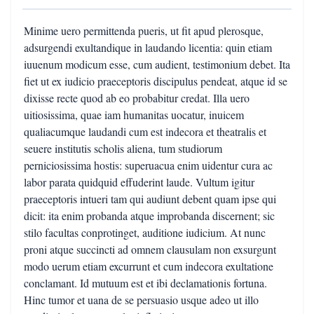
Minime uero permittenda pueris, ut fit apud plerosque,
adsurgendi exultandique in laudando licentia: quin etiam
iuuenum modicum esse, cum audient, testimonium debet. Ita
fiet ut ex iudicio praeceptoris discipulus pendeat, atque id se
dixisse recte quod ab eo probabitur credat. Illa uero
uitiosissima, quae iam humanitas uocatur, inuicem
qualiacumque laudandi cum est indecora et theatralis et
seuere institutis scholis aliena, tum studiorum
perniciosissima hostis: superuacua enim uidentur cura ac
labor parata quidquid effuderint laude. Vultum igitur
praeceptoris intueri tam qui audiunt debent quam ipse qui
dicit: ita enim probanda atque improbanda discernent; sic
stilo facultas conprotinget, auditione iudicium. At nunc
proni atque succincti ad omnem clausulam non exsurgunt
modo uerum etiam excurrunt et cum indecora exultatione
conclamant. Id mutuum est et ibi declamationis fortuna.
Hinc tumor et uana de se persuasio usque adeo ut illo