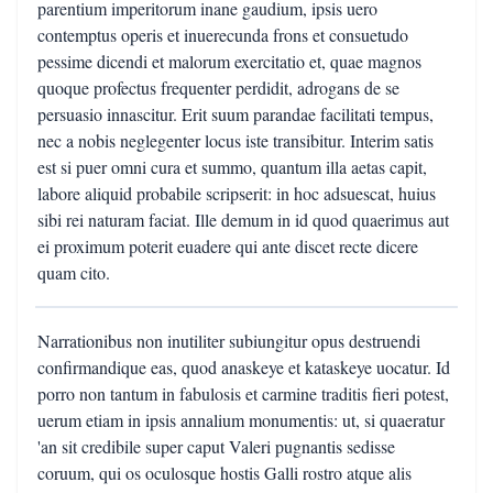
parentium imperitorum inane gaudium, ipsis uero
contemptus operis et inuerecunda frons et consuetudo
pessime dicendi et malorum exercitatio et, quae magnos
quoque profectus frequenter perdidit, adrogans de se
persuasio innascitur. Erit suum parandae facilitati tempus,
nec a nobis neglegenter locus iste transibitur. Interim satis
est si puer omni cura et summo, quantum illa aetas capit,
labore aliquid probabile scripserit: in hoc adsuescat, huius
sibi rei naturam faciat. Ille demum in id quod quaerimus aut
ei proximum poterit euadere qui ante discet recte dicere
quam cito.
Narrationibus non inutiliter subiungitur opus destruendi
confirmandique eas, quod anaskeye et kataskeye uocatur. Id
porro non tantum in fabulosis et carmine traditis fieri potest,
uerum etiam in ipsis annalium monumentis: ut, si quaeratur
'an sit credibile super caput Valeri pugnantis sedisse
coruum, qui os oculosque hostis Galli rostro atque alis