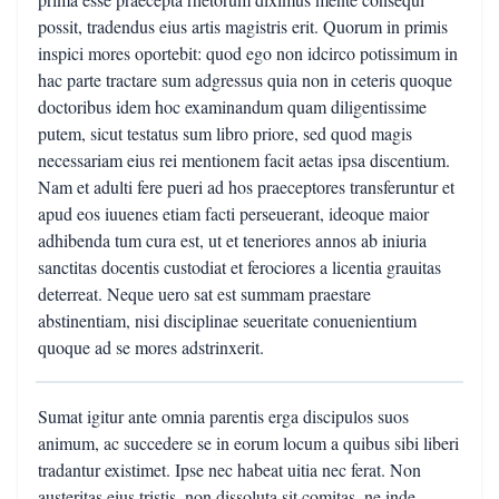
possit, tradendus eius artis magistris erit. Quorum in primis
inspici mores oportebit: quod ego non idcirco potissimum in
hac parte tractare sum adgressus quia non in ceteris quoque
doctoribus idem hoc examinandum quam diligentissime
putem, sicut testatus sum libro priore, sed quod magis
necessariam eius rei mentionem facit aetas ipsa discentium.
Nam et adulti fere pueri ad hos praeceptores transferuntur et
apud eos iuuenes etiam facti perseuerant, ideoque maior
adhibenda tum cura est, ut et teneriores annos ab iniuria
sanctitas docentis custodiat et ferociores a licentia grauitas
deterreat. Neque uero sat est summam praestare
abstinentiam, nisi disciplinae seueritate conuenientium
quoque ad se mores adstrinxerit.
Sumat igitur ante omnia parentis erga discipulos suos
animum, ac succedere se in eorum locum a quibus sibi liberi
tradantur existimet. Ipse nec habeat uitia nec ferat. Non
austeritas eius tristis, non dissoluta sit comitas, ne inde