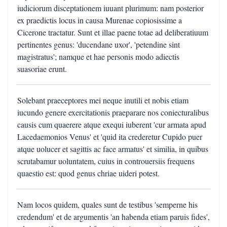
iudiciorum disceptationem iuuant plurimum: nam posterior
ex praedictis locus in causa Murenae copiosissime a
Cicerone tractatur. Sunt et illae paene totae ad deliberatiuum
pertinentes genus: 'ducendane uxor', 'petendine sint
magistratus'; namque et hae personis modo adiectis
suasoriae erunt.
Solebant praeceptores mei neque inutili et nobis etiam
iucundo genere exercitationis praeparare nos coniecturalibus
causis cum quaerere atque exequi iuberent 'cur armata apud
Lacedaemonios Venus' et 'quid ita crederetur Cupido puer
atque uolucer et sagittis ac face armatus' et similia, in quibus
scrutabamur uoluntatem, cuius in controuersiis frequens
quaestio est: quod genus chriae uideri potest.
Nam locos quidem, quales sunt de testibus 'semperne his
credendum' et de argumentis 'an habenda etiam paruis fides',