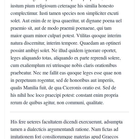
iustum pium religiosum ceteraque his similia honesto
complectimur. Iusti tamen species non simpliciter excuti
solet. Aut enim de re ipsa quaeritur, ut dignane poena uel
praemio sit, aut de modo praemii poenaeue, qui tam
maior quam minor culpari potest. Vtilitas quoque interim
natura discernitur, interim tempore. Quaedam an optineri
possint ambigi solet. Ne illud quidem ignorare oportet,
leges aliquando totas, aliquando ex parte reprendi solere,
cum exaliemplum rei utriusque nobis claris orationibus
praebeatur. Nec me fallit eas quoque leges esse quae non
in perpetuum rogentur, sed de honoribus aut imperiis,
qualis Manilia fuit, de qua Ciceronis oratio est. Sed de
his nihil hoc loco praecipi potest: constant enim propria
rerum de quibus agitur, non communi, qualitate.
His fere ueteres facultatem dicendi exercuerunt, adsumpta
tamen a dialecticis argumentandi ratione. Nam fictas ad
imitationem fori consiliorumque materias apud Graecos