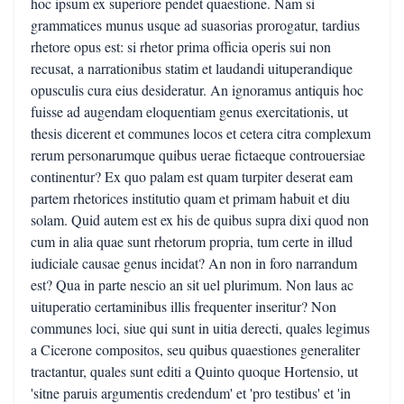
hoc ipsum ex superiore pendet quaestione. Nam si
grammatices munus usque ad suasorias prorogatur, tardius
rhetore opus est: si rhetor prima officia operis sui non
recusat, a narrationibus statim et laudandi uituperandique
opusculis cura eius desideratur. An ignoramus antiquis hoc
fuisse ad augendam eloquentiam genus exercitationis, ut
thesis dicerent et communes locos et cetera citra complexum
rerum personarumque quibus uerae fictaeque controuersiae
continentur? Ex quo palam est quam turpiter deserat eam
partem rhetorices institutio quam et primam habuit et diu
solam. Quid autem est ex his de quibus supra dixi quod non
cum in alia quae sunt rhetorum propria, tum certe in illud
iudiciale causae genus incidat? An non in foro narrandum
est? Qua in parte nescio an sit uel plurimum. Non laus ac
uituperatio certaminibus illis frequenter inseritur? Non
communes loci, siue qui sunt in uitia derecti, quales legimus
a Cicerone compositos, seu quibus quaestiones generaliter
tractantur, quales sunt editi a Quinto quoque Hortensio, ut
'sitne paruis argumentis credendum' et 'pro testibus' et 'in