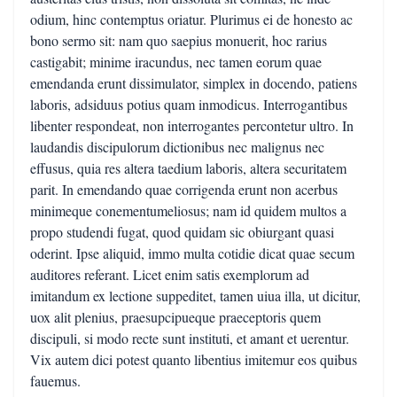
odium, hinc contemptus oriatur. Plurimus ei de honesto ac
bono sermo sit: nam quo saepius monuerit, hoc rarius
castigabit; minime iracundus, nec tamen eorum quae
emendanda erunt dissimulator, simplex in docendo, patiens
laboris, adsiduus potius quam inmodicus. Interrogantibus
libenter respondeat, non interrogantes percontetur ultro. In
laudandis discipulorum dictionibus nec malignus nec
effusus, quia res altera taedium laboris, altera securitatem
parit. In emendando quae corrigenda erunt non acerbus
minimeque conementumeliosus; nam id quidem multos a
propo studendi fugat, quod quidam sic obiurgant quasi
oderint. Ipse aliquid, immo multa cotidie dicat quae secum
auditores referant. Licet enim satis exemplorum ad
imitandum ex lectione suppeditet, tamen uiua illa, ut dicitur,
uox alit plenius, praesupcipueque praeceptoris quem
discipuli, si modo recte sunt instituti, et amant et uerentur.
Vix autem dici potest quanto libentius imitemur eos quibus
fauemus.