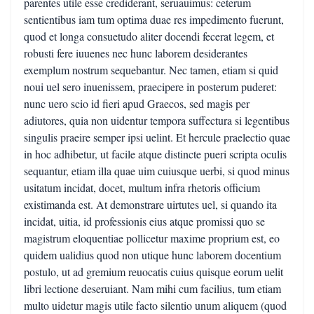
parentes utile esse crediderant, seruauimus: ceterum
sentientibus iam tum optima duae res impedimento fuerunt,
quod et longa consuetudo aliter docendi fecerat legem, et
robusti fere iuuenes nec hunc laborem desiderantes
exemplum nostrum sequebantur. Nec tamen, etiam si quid
noui uel sero inuenissem, praecipere in posterum puderet:
nunc uero scio id fieri apud Graecos, sed magis per
adiutores, quia non uidentur tempora suffectura si legentibus
singulis praeire semper ipsi uelint. Et hercule praelectio quae
in hoc adhibetur, ut facile atque distincte pueri scripta oculis
sequantur, etiam illa quae uim cuiusque uerbi, si quod minus
usitatum incidat, docet, multum infra rhetoris officium
existimanda est. At demonstrare uirtutes uel, si quando ita
incidat, uitia, id professionis eius atque promissi quo se
magistrum eloquentiae pollicetur maxime proprium est, eo
quidem ualidius quod non utique hunc laborem docentium
postulo, ut ad gremium reuocatis cuius quisque eorum uelit
libri lectione deseruiant. Nam mihi cum facilius, tum etiam
multo uidetur magis utile facto silentio unum aliquem (quod