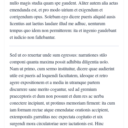
nullo magis studia quam spe gaudent. Aliter autem alia aetas
emendanda est, et pro modo uirium et exigendum et
corrigendum opus. Solebam ego dicere pueris aliquid ausis
licentius aut laetius laudare illud me adhuc, uenturum
tempus quo idem non permitterem: ita et ingenio gaudebant
et iudicio non fallebantur.
Sed ut eo reuertar unde sum egressus: narrationes stilo
componi quanta maxima possit adhibita diligentia uolo.
Nam ut primo, cum sermo instituitur, dicere quae audierint
utile est pueris ad loquendi facultatem, ideoque et retro
agere expositionem et a media in utramque partem
discurrere sane merito cogantur, sed ad gremium
praeceptoris et dum non possunt et dum res ac uerba
conectere incipiunt, ut protinus memoriam firment: ita cum
iam formam rectae atque emendatae orationis accipient,
extemporalis garrulitas nec expectata cogitatio et uix
surgendi mora circulatoriae uere iactationis est. Hinc