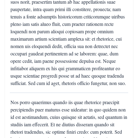
suos norit, praesertim tantum ab hac appellationis suae
paupertate, intra quam primi illi constitere, prouecta; nam
tenuis a fonte adsumptis historicorum criticorumque uiribus
pleno iam satis alueo fluit, cum praeter rationem recte
loquendi non parum alioqui copiosam prope omnium
maximarum artium scientiam amplexa sit: et rhetorice, cui
nomen uis eloquendi dedit, officia sua non detrectet nec
occupari gaudeat pertinentem ad se laborem: quae, dum
opere cedit, iam paene possessione depulsa est. Neque
infitiabor aliquem ex his qui grammaticen profiteantur eo
usque scientiae progredi posse ut ad haec quoque tradenda
sufficiat. Sed cum id aget, rhetoris officio fungetur, non suo.
Nos porro quaerimus quando iis quae rhetorice praecipit
percipiendis puer maturus esse uideatur: in quo quidem non
id est aestimandum, cuius quisque sit aetatis, sed quantum in
studiis iam effecerit. Et ne diutius disseram quando sit
rhetori tradendus, sic optime finiri credo: cum poterit. Sed