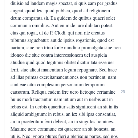
diuisio ad laudem magis spectat, si quis eam per gradus
augeat, quod lex, quod publica, quod ad religionem
deum comparata sit. Ea quidem de quibus quaeri solet
communia omnibus. Aut enim de iure dubitari potest
eius qui rogat, ut de P. Clodi, qui non rite creatus
tribunus arguebatur: aut de ipsius rogationis, quod est
uarium, siue non trino forte nundino promulgata siue non
idoneo die siue contra intercessionem uel auspicia
aliudue quid quod legitimis obstet dicitur lata esse uel
ferri, siue alicui manentium legum repugnare. Sed haec
ad illas primas exercitamanentiones non pertinent: nam
sunt eae citra complexum personarum temporum
causarum. Reliqua eadem fere uero fictoque certamine
25
huius modi tractantur: nam uitium aut in uerbis aut in
rebus est. In uerbis quaeritur satis significent an sit in iis
aliquid ambiguum: in rebus, an lex sibi ipsa consentiat,
an in praeteritum ferri debeat, an in singulos homines.
Maxime uero commune est quaerere an sit honesta, an
utilis. Nec ignoro plures fieri a plerisque partes, sed nos