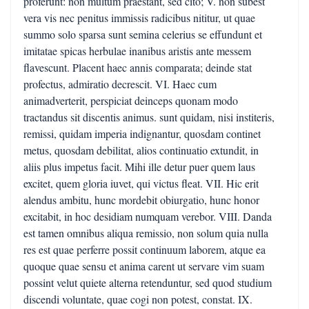
proferunt: non multum praestant, sed cito; V. non subest
vera vis nec penitus immissis radicibus nititur, ut quae
summo solo sparsa sunt semina celerius se effundunt et
imitatae spicas herbulae inanibus aristis ante messem
flavescunt. Placent haec annis comparata; deinde stat
profectus, admiratio decrescit. VI. Haec cum
animadverterit, perspiciat deinceps quonam modo
tractandus sit discentis animus. sunt quidam, nisi institeris,
remissi, quidam imperia indignantur, quosdam continet
metus, quosdam debilitat, alios continuatio extundit, in
aliis plus impetus facit. Mihi ille detur puer quem laus
excitet, quem gloria iuvet, qui victus fleat. VII. Hic erit
alendus ambitu, hunc mordebit obiurgatio, hunc honor
excitabit, in hoc desidiam numquam verebor. VIII. Danda
est tamen omnibus aliqua remissio, non solum quia nulla
res est quae perferre possit continuum laborem, atque ea
quoque quae sensu et anima carent ut servare vim suam
possint velut quiete alterna retenduntur, sed quod studium
discendi voluntate, quae cogi non potest, constat. IX.