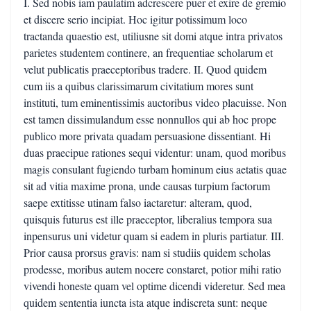
I. Sed nobis iam paulatim adcrescere puer et exire de gremio
et discere serio incipiat. Hoc igitur potissimum loco
tractanda quaestio est, utiliusne sit domi atque intra privatos
parietes studentem continere, an frequentiae scholarum et
velut publicatis praeceptoribus tradere. II. Quod quidem
cum iis a quibus clarissimarum civitatium mores sunt
instituti, tum eminentissimis auctoribus video placuisse. Non
est tamen dissimulandum esse nonnullos qui ab hoc prope
publico more privata quadam persuasione dissentiant. Hi
duas praecipue rationes sequi videntur: unam, quod moribus
magis consulant fugiendo turbam hominum eius aetatis quae
sit ad vitia maxime prona, unde causas turpium factorum
saepe extitisse utinam falso iactaretur: alteram, quod,
quisquis futurus est ille praeceptor, liberalius tempora sua
inpensurus uni videtur quam si eadem in pluris partiatur. III.
Prior causa prorsus gravis: nam si studiis quidem scholas
prodesse, moribus autem nocere constaret, potior mihi ratio
vivendi honeste quam vel optime dicendi videretur. Sed mea
quidem sententia iuncta ista atque indiscreta sunt: neque