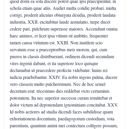
quod domi ea sola discere potest quae ipsi praecipientur, in
schola etiam quae aliis. Audiet multa cotidie probari, multa
corrigi, proderit alicuius obiurgata desidia, proderit laudata
industria, XXII. excitabitur laude aemulatio, turpe ducet
cedere pari, pulchrum superasse maiores. Accendunt omnia
haec animos, et licet ipsa vitium sit ambitio, frequenter
tamen causa virtutum est. XXIII. Non inutilem scio
servatum esse a praeceptoribus meis morem, qui, cum
pueros in classis distribuerant, ordinem dicendi secundum
vires ingenii dabant, et ita superiore loco quisque
declamabat ut praecedere profectu videbatur: huius rei
iudicia praebebantur. XXIV. Ea nobis ingens palma, ducere
vero classem multo pulcherrimum. Nec de hoc semel
decretum erat: tricesimus dies reddebat victo certaminis
potestatem. Ita nec superior successu curam remittebat et
dolor victum ad deponendam ignominiam concitabat. XXV.
Id nobis acriores ad studia dicendi faces subdidisse quam
exhortationem docentium, paedagogorum custodiam, vota
parentium, quantum animi mei coniectura colligere possum,