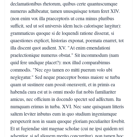
declamationibus rhetorum, quibus certe quantuscumque
numerus adhibeatur, tamen unusquisque totum feret XIV.
(non enim vox illa praeceptoris ut cena minus pluribus
sufficit, sed ut sol universis idem lucis calorisque largitur):
grammaticus quoque si de loquendi ratione disserat, si
quaestiones explicet, historias exponat, poemata enarret, tot
illa discent quot audient. XV. "At enim emendationi
praelectionique numerus obstat." Sit incommodum (nam
quid fere undique placet?): mox illud comparabimus
commodis. "Nec ego tamen eo mitti puerum volo ubi
neglegatur." Sed neque praeceptor bonus maiore se turba
quam ut sustinere eam possit oneraverit, et in primis ea
habenda cura est ut is omni modo fiat nobis familiariter
amicus, nec officium in docendo spectet sed adfectum. Ita
numquam erimus in turba. XVI. Nec sane quisquam litteris
saltem leviter inbutus eum in quo studium ingeniumque
perspexerit non in suam quoque gloriam peculiariter fovebit.
Et ut fugiendae sint magnae scholae (cui ne ipsi quidem rei
adsentior, si ad aliquem merito concurritur), non tamen hoc