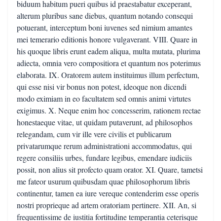
biduum habitum pueri quibus id praestabatur exceperant,
alterum pluribus sane diebus, quantum notando consequi
potuerant, interceptum boni iuvenes sed nimium amantes
mei temerario editionis honore vulgaverant. VIII. Quare in
his quoque libris erunt eadem aliqua, multa mutata, plurima
adiecta, omnia vero compositiora et quantum nos poterimus
elaborata. IX. Oratorem autem instituimus illum perfectum,
qui esse nisi vir bonus non potest, ideoque non dicendi
modo eximiam in eo facultatem sed omnis animi virtutes
exigimus. X. Neque enim hoc concesserim, rationem rectae
honestaeque vitae, ut quidam putaverunt, ad philosophos
relegandam, cum vir ille vere civilis et publicarum
privatarumque rerum administrationi accommodatus, qui
regere consiliis urbes, fundare legibus, emendare iudiciis
possit, non alius sit profecto quam orator. XI. Quare, tametsi
me fateor usurum quibusdam quae philosophorum libris
continentur, tamen ea iure vereque contenderim esse operis
nostri proprieque ad artem oratoriam pertinere. XII. An, si
frequentissime de iustitia fortitudine temperantia ceterisque