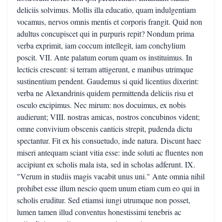
deliciis solvimus. Mollis illa educatio, quam indulgentiam
vocamus, nervos omnis mentis et corporis frangit. Quid non
adultus concupiscet qui in purpuris repit? Nondum prima
verba exprimit, iam coccum intellegit, iam conchylium
poscit. VII. Ante palatum eorum quam os instituimus. In
lecticis crescunt: si terram attigerunt, e manibus utrimque
sustinentium pendent. Gaudemus si quid licentius dixerint:
verba ne Alexandrinis quidem permittenda deliciis risu et
osculo excipimus. Nec mirum: nos docuimus, ex nobis
audierunt; VIII. nostras amicas, nostros concubinos vident;
omne convivium obscenis canticis strepit, pudenda dictu
spectantur. Fit ex his consuetudo, inde natura. Discunt haec
miseri antequam sciant vitia esse: inde soluti ac fluentes non
accipiunt ex scholis mala ista, sed in scholas adferunt. IX.
"Verum in studiis magis vacabit unus uni." Ante omnia nihil
prohibet esse illum nescio quem unum etiam cum eo qui in
scholis eruditur. Sed etiamsi iungi utrumque non posset,
lumen tamen illud conventus honestissimi tenebris ac