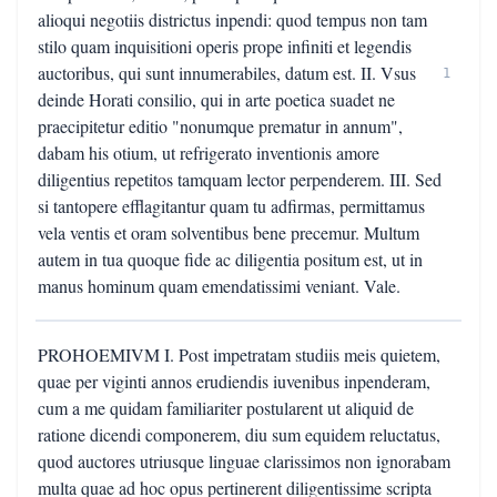
alioqui negotiis districtus inpendi: quod tempus non tam
stilo quam inquisitioni operis prope infiniti et legendis
auctoribus, qui sunt innumerabiles, datum est. II. Vsus
1
deinde Horati consilio, qui in arte poetica suadet ne
praecipitetur editio "nonumque prematur in annum",
dabam his otium, ut refrigerato inventionis amore
diligentius repetitos tamquam lector perpenderem. III. Sed
si tantopere efflagitantur quam tu adfirmas, permittamus
vela ventis et oram solventibus bene precemur. Multum
autem in tua quoque fide ac diligentia positum est, ut in
manus hominum quam emendatissimi veniant. Vale.
PROHOEMIVM I. Post impetratam studiis meis quietem,
quae per viginti annos erudiendis iuvenibus inpenderam,
cum a me quidam familiariter postularent ut aliquid de
ratione dicendi componerem, diu sum equidem reluctatus,
quod auctores utriusque linguae clarissimos non ignorabam
multa quae ad hoc opus pertinerent diligentissime scripta