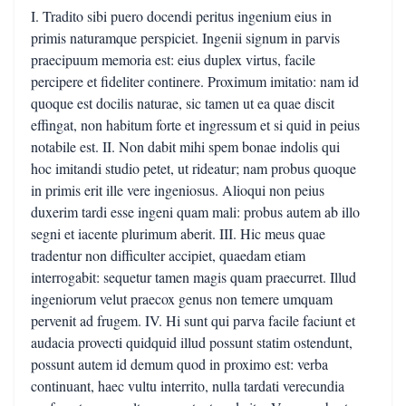
I. Tradito sibi puero docendi peritus ingenium eius in
primis naturamque perspiciet. Ingenii signum in parvis
praecipuum memoria est: eius duplex virtus, facile
percipere et fideliter continere. Proximum imitatio: nam id
quoque est docilis naturae, sic tamen ut ea quae discit
effingat, non habitum forte et ingressum et si quid in peius
notabile est. II. Non dabit mihi spem bonae indolis qui
hoc imitandi studio petet, ut rideatur; nam probus quoque
in primis erit ille vere ingeniosus. Alioqui non peius
duxerim tardi esse ingeni quam mali: probus autem ab illo
segni et iacente plurimum aberit. III. Hic meus quae
tradentur non difficulter accipiet, quaedam etiam
interrogabit: sequetur tamen magis quam praecurret. Illud
ingeniorum velut praecox genus non temere umquam
pervenit ad frugem. IV. Hi sunt qui parva facile faciunt et
audacia provecti quidquid illud possunt statim ostendunt,
possunt autem id demum quod in proximo est: verba
continuant, haec vultu interrito, nulla tardati verecundia