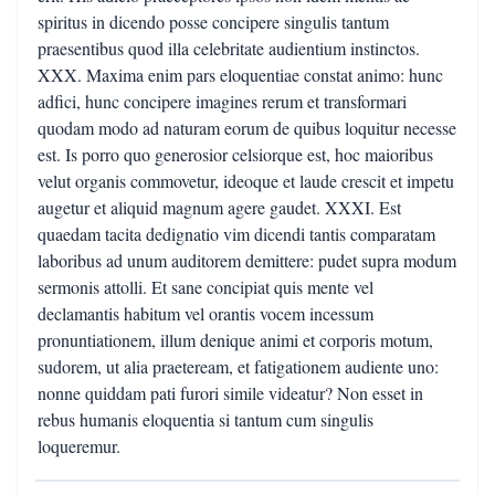
spiritus in dicendo posse concipere singulis tantum
praesentibus quod illa celebritate audientium instinctos.
XXX. Maxima enim pars eloquentiae constat animo: hunc
adfici, hunc concipere imagines rerum et transformari
quodam modo ad naturam eorum de quibus loquitur necesse
est. Is porro quo generosior celsiorque est, hoc maioribus
velut organis commovetur, ideoque et laude crescit et impetu
augetur et aliquid magnum agere gaudet. XXXI. Est
quaedam tacita dedignatio vim dicendi tantis comparatam
laboribus ad unum auditorem demittere: pudet supra modum
sermonis attolli. Et sane concipiat quis mente vel
declamantis habitum vel orantis vocem incessum
pronuntiationem, illum denique animi et corporis motum,
sudorem, ut alia praeteream, et fatigationem audiente uno:
nonne quiddam pati furori simile videatur? Non esset in
rebus humanis eloquentia si tantum cum singulis
loqueremur.