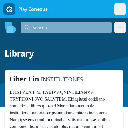
Dism
Play
Conexus →
Search...
Search...
Ope
Library
Liber I
in
INSTITUTIONES
EPISTVLA I. M. FABIVS QVINTILIANVS
TRYPHONI SVO SALVTEM. Efflagitasti cotidiano
convicio ut libros quos ad Marcellum meum de
institutione oratoria scripseram iam emittere inciperem.
Nam ipse eos nondum opinabar satis maturuisse, quibus
componendis, ut scis, paulo plus quam biennium tot