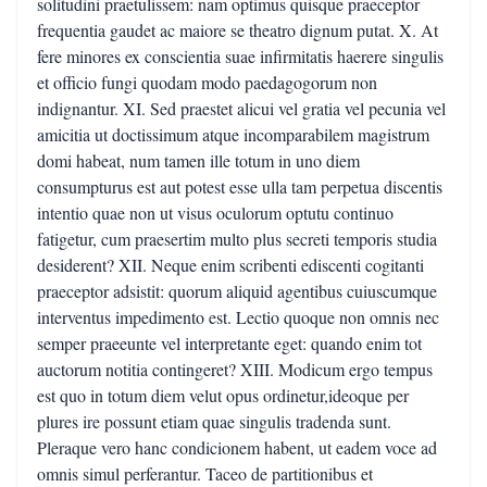
solitudini praetulissem: nam optimus quisque praeceptor
frequentia gaudet ac maiore se theatro dignum putat. X. At
fere minores ex conscientia suae infirmitatis haerere singulis
et officio fungi quodam modo paedagogorum non
indignantur. XI. Sed praestet alicui vel gratia vel pecunia vel
amicitia ut doctissimum atque incomparabilem magistrum
domi habeat, num tamen ille totum in uno diem
consumpturus est aut potest esse ulla tam perpetua discentis
intentio quae non ut visus oculorum optutu continuo
fatigetur, cum praesertim multo plus secreti temporis studia
desiderent? XII. Neque enim scribenti ediscenti cogitanti
praeceptor adsistit: quorum aliquid agentibus cuiuscumque
interventus impedimento est. Lectio quoque non omnis nec
semper praeeunte vel interpretante eget: quando enim tot
auctorum notitia contingeret? XIII. Modicum ergo tempus
est quo in totum diem velut opus ordinetur,ideoque per
plures ire possunt etiam quae singulis tradenda sunt.
Pleraque vero hanc condicionem habent, ut eadem voce ad
omnis simul perferantur. Taceo de partitionibus et