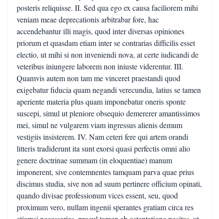
posteris reliquisse. II. Sed qua ego ex causa faciliorem mihi
veniam meae deprecationis arbitrabar fore, hac
accendebantur illi magis, quod inter diversas opiniones
priorum et quasdam etiam inter se contrarias difficilis esset
electio, ut mihi si non inveniendi nova, at certe iudicandi de
veteribus iniungere laborem non iniuste viderentur. III.
Quamvis autem non tam me vinceret praestandi quod
exigebatur fiducia quam negandi verecundia, latius se tamen
aperiente materia plus quam imponebatur oneris sponte
suscepi, simul ut pleniore obsequio demererer amantissimos
mei, simul ne vulgarem viam ingressus alienis demum
vestigiis insisterem. IV. Nam ceteri fere qui artem orandi
litteris tradiderunt ita sunt exorsi quasi perfectis omni alio
genere doctrinae summam (in eloquentiae) manum
imponerent, sive contemnentes tamquam parva quae prius
discimus studia, sive non ad suum pertinere officium opinati,
quando divisae professionum vices essent, seu, quod
proximum vero, nullam ingenii sperantes gratiam circa res
etiamsi necessarias, procul tamen ab ostentatione positas, ut