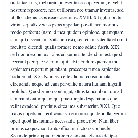
oratoriae artis, meliorem praesertim occupaverunt, et velut
nostrum reposcere, non ut illorum nos utamur inventis, sed
ut illos alienis usos esse doceamus. XVIII. Sit igitur orator
vir talis qualis vere sapiens appellari possit, nec moribus
modo perfectus (nam id mea quidem opinione, quamquam
sunt qui dissentiant, satis non est), sed etiam scientia et omni
facultate dicendi; qualis fortasse nemo adhuc fuerit, XIX.
sed non ideo minus nobis ad summa tendendum est: quod
fecerunt plerique veterum, qui, etsi nondum quemquam
sapientem repertum putabant, praecepta tamen sapientiae
tradiderunt. XX. Nam est certe aliquid consummata
eloquentia neque ad eam pervenire natura humani ingenii
prohibet. Quod si non contingat, altius tamen ibunt qui ad
summa nitentur quam qui praesumpta desperatione quo
velint evadendi protinus circa ima substiterint. XXI. Quo
magis impetranda erit venia si ne minora quidem illa, verum
operi quod instituimus necessaria, praeteribo. Nam liber
primus ea quae sunt ante officium rhetoris continebit.
Secundo prima apud rhetorem elementa et quae de ipsa