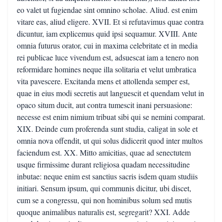
eo valet ut fugiendae sint omnino scholae. Aliud. est enim
vitare eas, aliud eligere. XVII. Et si refutavimus quae contra
dicuntur, iam explicemus quid ipsi sequamur. XVIII. Ante
omnia futurus orator, cui in maxima celebritate et in media
rei publicae luce vivendum est, adsuescat iam a tenero non
reformidare homines neque illa solitaria et velut umbratica
vita pavescere. Excitanda mens et attollenda semper est,
quae in eius modi secretis aut languescit et quendam velut in
opaco situm ducit, aut contra tumescit inani persuasione:
necesse est enim nimium tribuat sibi qui se nemini comparat.
XIX. Deinde cum proferenda sunt studia, caligat in sole et
omnia nova offendit, ut qui solus didicerit quod inter multos
faciendum est. XX. Mitto amicitias, quae ad senectutem
usque firmissime durant religiosa quadam necessitudine
inbutae: neque enim est sanctius sacris isdem quam studiis
initiari. Sensum ipsum, qui communis dicitur, ubi discet,
cum se a congressu, qui non hominibus solum sed mutis
quoque animalibus naturalis est, segregarit? XXI. Adde