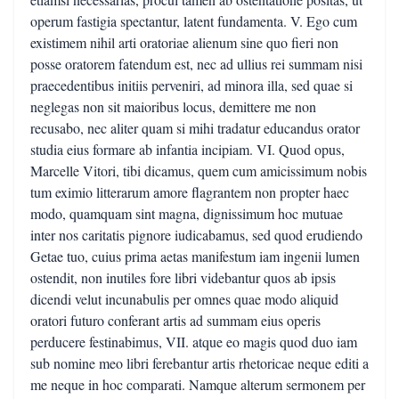
operum fastigia spectantur, latent fundamenta. V. Ego cum
existimem nihil arti oratoriae alienum sine quo fieri non
posse oratorem fatendum est, nec ad ullius rei summam nisi
praecedentibus initiis perveniri, ad minora illa, sed quae si
neglegas non sit maioribus locus, demittere me non
recusabo, nec aliter quam si mihi tradatur educandus orator
studia eius formare ab infantia incipiam. VI. Quod opus,
Marcelle Vitori, tibi dicamus, quem cum amicissimum nobis
tum eximio litterarum amore flagrantem non propter haec
modo, quamquam sint magna, dignissimum hoc mutuae
inter nos caritatis pignore iudicabamus, sed quod erudiendo
Getae tuo, cuius prima aetas manifestum iam ingenii lumen
ostendit, non inutiles fore libri videbantur quos ab ipsis
dicendi velut incunabulis per omnes quae modo aliquid
oratori futuro conferant artis ad summam eius operis
perducere festinabimus, VII. atque eo magis quod duo iam
sub nomine meo libri ferebantur artis rhetoricae neque editi a
me neque in hoc comparati. Namque alterum sermonem per