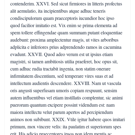
contenderim. XXVI. Sed sicut firmiores in litteris profectus
alit aemulatio, ita incipientibus atque adhuc teneris
condiscipulorum quam praeceptoris iucundior hoc ipso
quod facilior imitatio est. Vix enim se prima elementa ad
spem tollere effingendae quam summam putant eloquentiae
audebunt: proxima amplectentur magis, ut vites arboribus
adplicita e inferiores prius adprendendo ramos in cacumina
evadunt. XXVII. Quod adeo verum est ut ipsius etiam
magistri, si tamen ambitiosis utilia praeferet, hoc opus sit,
cum adhuc rudia tractabit ingenia, non statim onerare
infirmitatem discentium, sed temperare vires suas et ad
intellectum audientis descendere. XXVIII. Nam ut vascula
oris angusti superfusam umoris copiam respuunt, sensim
autem influentibus vel etiam instillatis complentur, sic animi
puerorum quantum excipere possint videndum est: nam
maiora intellectu velut parum apertos ad percipiendum
animos non subibunt. XXIX. Vtile igitur habere quos imitari
primum, mox vincere velis: ita paulatim et superiorum spes
erit. His adicio praeceptores ipsos non idem mentis ac