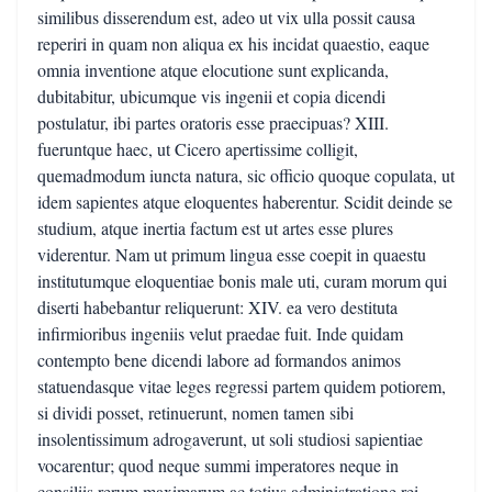
similibus disserendum est, adeo ut vix ulla possit causa
reperiri in quam non aliqua ex his incidat quaestio, eaque
omnia inventione atque elocutione sunt explicanda,
dubitabitur, ubicumque vis ingenii et copia dicendi
postulatur, ibi partes oratoris esse praecipuas? XIII.
fueruntque haec, ut Cicero apertissime colligit,
quemadmodum iuncta natura, sic officio quoque copulata, ut
idem sapientes atque eloquentes haberentur. Scidit deinde se
studium, atque inertia factum est ut artes esse plures
viderentur. Nam ut primum lingua esse coepit in quaestu
institutumque eloquentiae bonis male uti, curam morum qui
diserti habebantur reliquerunt: XIV. ea vero destituta
infirmioribus ingeniis velut praedae fuit. Inde quidam
contempto bene dicendi labore ad formandos animos
statuendasque vitae leges regressi partem quidem potiorem,
si dividi posset, retinuerunt, nomen tamen sibi
insolentissimum adrogaverunt, ut soli studiosi sapientiae
vocarentur; quod neque summi imperatores neque in
consiliis rerum maximarum ac totius administratione rei