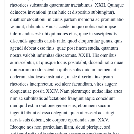
rhetorices substantia quaeruntur tractabimus. XXII. Quinque
deinceps inventioni (nam huic et dispositio subiungitur),
quattuor elocutioni, in cuius partem memoria ac pronuntiatio
veniunt, dabuntur. Vnus accedet in quo nobis orator ipse
informandus est: ubi qui mores eius, quae in suscipiendis
discendis agendis causis ratio, quod eloquentiae genus, quis
agendi debeat esse finis, quae post finem studia, quantum
nostra valebit infirmitas disseremus. XXIII. His omnibus
admiscebitur, ut quisque locus postulabit, docendi ratio quae
non eorum modo scientia quibus solis quidam nomen artis
dederunt studiosos instruat et, ut sic dixerim, ius ipsum
rhetorices interpretetur, sed alere facundiam, vires augere
eloquentiae possit. XXIV. Nam plerumque nudae illae artes
nimiae subtilitatis adfectatione frangunt atque concidunt
quidquid est in oratione generosius, et omnem sucum
ingenii bibunt et ossa detegunt, quae ut esse et adstringi
nervis suis debent, sic corpore operienda sunt. XXV.
Ideoque nos non particulam illam, sicuti plerique, sed
quidquid utile ad instituendum oratorem putabamus in hos