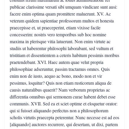
publicae clarissime versati sibi umquam vindicare sunt ausi:
facere enim optima quam promittere maluerunt. XV. Ac
veterum quidem sapientiae professorum multos et honesta
praecepisse et, ut praeceperint, etiam vixisse facile
concesserim: nostris vero temporibus sub hoc nomine
maxima in plerisque vitia latuerunt. Non enim virtute ac
studiis ut haberentur philosophi laborabant, sed vultum et
tristitiam et dissentientem a ceteris habitum pessimis moribus
praetendebant. XVI. Haec autem quae velut propria
philosophiae adseruntur, passim tractamus omnes. Quis
enim non de iusto, aequo ac bono, modo non et vir
pessimus, loquitur? Quis non etiam rusticorum aliqua de
causis naturalibus quaerit? Nam verborum proprietas ac
differentia omnibus qui sermonem curae habent debet esse
communis. XVII. Sed ea et sciet optime et eloquetur orator:
qui si fuisset aliquando perfectus non a philosophorum
scholis virtutis praecepta peterentur. Nunc necesse est ad eos
[aliquando] auctores recurrere, qui desertam, ut dixi, partem