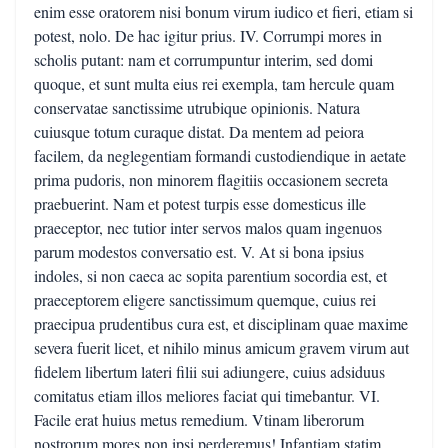
enim esse oratorem nisi bonum virum iudico et fieri, etiam si
potest, nolo. De hac igitur prius. IV. Corrumpi mores in
scholis putant: nam et corrumpuntur interim, sed domi
quoque, et sunt multa eius rei exempla, tam hercule quam
conservatae sanctissime utrubique opinionis. Natura
cuiusque totum curaque distat. Da mentem ad peiora
facilem, da neglegentiam formandi custodiendique in aetate
prima pudoris, non minorem flagitiis occasionem secreta
praebuerint. Nam et potest turpis esse domesticus ille
praeceptor, nec tutior inter servos malos quam ingenuos
parum modestos conversatio est. V. At si bona ipsius
indoles, si non caeca ac sopita parentium socordia est, et
praeceptorem eligere sanctissimum quemque, cuius rei
praecipua prudentibus cura est, et disciplinam quae maxime
severa fuerit licet, et nihilo minus amicum gravem virum aut
fidelem libertum lateri filii sui adiungere, cuius adsiduus
comitatus etiam illos meliores faciat qui timebantur. VI.
Facile erat huius metus remedium. Vtinam liberorum
nostrorum mores non ipsi perderemus! Infantiam statim