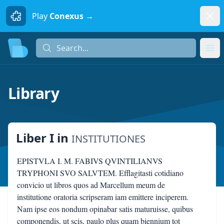
Dism
Play
Conexus →
Search...
Search...
Ope
Library
Liber I
in
INSTITUTIONES
EPISTVLA I. M. FABIVS QVINTILIANVS
TRYPHONI SVO SALVTEM. Efflagitasti cotidiano
convicio ut libros quos ad Marcellum meum de
institutione oratoria scripseram iam emittere inciperem.
Nam ipse eos nondum opinabar satis maturuisse, quibus
componendis, ut scis, paulo plus quam biennium tot