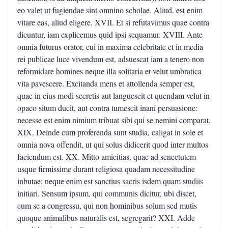
eo valet ut fugiendae sint omnino scholae. Aliud. est enim
vitare eas, aliud eligere. XVII. Et si refutavimus quae contra
dicuntur, iam explicemus quid ipsi sequamur. XVIII. Ante
omnia futurus orator, cui in maxima celebritate et in media
rei publicae luce vivendum est, adsuescat iam a tenero non
reformidare homines neque illa solitaria et velut umbratica
vita pavescere. Excitanda mens et attollenda semper est,
quae in eius modi secretis aut languescit et quendam velut in
opaco situm ducit, aut contra tumescit inani persuasione:
necesse est enim nimium tribuat sibi qui se nemini comparat.
XIX. Deinde cum proferenda sunt studia, caligat in sole et
omnia nova offendit, ut qui solus didicerit quod inter multos
faciendum est. XX. Mitto amicitias, quae ad senectutem
usque firmissime durant religiosa quadam necessitudine
inbutae: neque enim est sanctius sacris isdem quam studiis
initiari. Sensum ipsum, qui communis dicitur, ubi discet,
cum se a congressu, qui non hominibus solum sed mutis
quoque animalibus naturalis est, segregarit? XXI. Adde