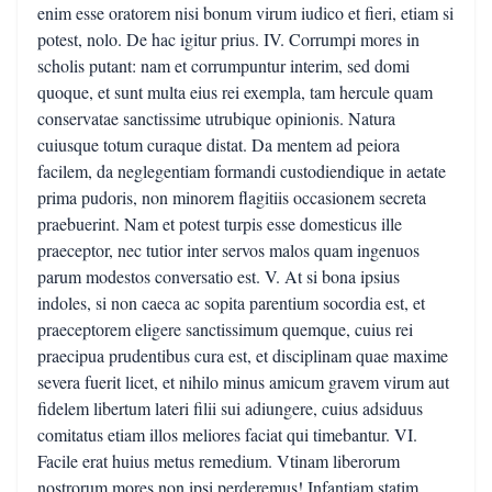
enim esse oratorem nisi bonum virum iudico et fieri, etiam si
potest, nolo. De hac igitur prius. IV. Corrumpi mores in
scholis putant: nam et corrumpuntur interim, sed domi
quoque, et sunt multa eius rei exempla, tam hercule quam
conservatae sanctissime utrubique opinionis. Natura
cuiusque totum curaque distat. Da mentem ad peiora
facilem, da neglegentiam formandi custodiendique in aetate
prima pudoris, non minorem flagitiis occasionem secreta
praebuerint. Nam et potest turpis esse domesticus ille
praeceptor, nec tutior inter servos malos quam ingenuos
parum modestos conversatio est. V. At si bona ipsius
indoles, si non caeca ac sopita parentium socordia est, et
praeceptorem eligere sanctissimum quemque, cuius rei
praecipua prudentibus cura est, et disciplinam quae maxime
severa fuerit licet, et nihilo minus amicum gravem virum aut
fidelem libertum lateri filii sui adiungere, cuius adsiduus
comitatus etiam illos meliores faciat qui timebantur. VI.
Facile erat huius metus remedium. Vtinam liberorum
nostrorum mores non ipsi perderemus! Infantiam statim