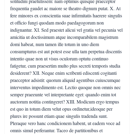
solitudini praetulissem: nam optimus quisque praeceptor
frequentia gaudet ac maiore se theatro dignum putat. X. At
fere minores ex conscientia suae infirmitatis haerere singulis
et officio fungi quodam modo paedagogorum non
indignantur. XI. Sed praestet alicui vel gratia vel pecunia vel
amicitia ut doctissimum atque incomparabilem magistrum
domi habeat, num tamen ille totum in uno diem
consumpturus est aut potest esse ulla tam perpetua discentis
intentio quae non ut visus oculorum optutu continuo
fatigetur, cum praesertim multo plus secreti temporis studia
desiderent? XII. Neque enim scribenti ediscenti cogitanti
praeceptor adsistit: quorum aliquid agentibus cuiuscumque
interventus impedimento est. Lectio quoque non omnis nec
semper praeeunte vel interpretante eget: quando enim tot
auctorum notitia contingeret? XIII. Modicum ergo tempus
est quo in totum diem velut opus ordinetur,ideoque per
plures ire possunt etiam quae singulis tradenda sunt.
Pleraque vero hanc condicionem habent, ut eadem voce ad
omnis simul perferantur. Taceo de partitionibus et