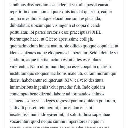
similibus disserendum est, adeo ut vix ulla possit causa
reperiri in quam non aliqua ex his incidat quaestio, eaque
omnia inventione atque elocutione sunt explicanda,
dubitabitur, ubicumque vis ingenii et copia dicendi
postulatur, ibi partes oratoris esse praecipuas? XIII.
fueruntque haec, ut Cicero apertissime colligit,
quemadmodum iuncta natura, sic officio quoque copulata, ut
idem sapientes atque eloquentes haberentur. Scidit deinde se
studium, atque inertia factum est ut artes esse plures
viderentur. Nam ut primum lingua esse coepit in quaestu
institutumque eloquentiae bonis male uti, curam morum qui
diserti habebantur reliquerunt: XIV. ea vero destituta
infirmioribus ingeniis velut praedae fuit. Inde quidam
contempto bene dicendi labore ad formandos animos
statuendasque vitae leges regressi partem quidem potiorem,
si dividi posset, retinuerunt, nomen tamen sibi
insolentissimum adrogaverunt, ut soli studiosi sapientiae
vocarentur; quod neque summi imperatores neque in
consiliis rerum maximarum ac totius administratione rei