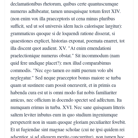
declamationibus rhetorum, quibus certe quantuscumque
numerus adhibeatur, tamen unusquisque totum feret XIV.
(non enim vox illa praeceptoris ut cena minus pluribus
sufficit, sed ut sol universis idem lucis calorisque largitur):
grammaticus quoque si de loquendi ratione disserat, si
quaestiones explicet, historias exponat, poemata enarret, tot
illa discent quot audient. XV. "At enim emendationi
praelectionique numerus obstat." Sit incommodum (nam
quid fere undique placet?): mox illud comparabimus
commodis. "Nec ego tamen eo mitti puerum volo ubi
neglegatur." Sed neque praeceptor bonus maiore se turba
quam ut sustinere eam possit oneraverit, et in primis ea
habenda cura est ut is omni modo fiat nobis familiariter
amicus, nec officium in docendo spectet sed adfectum. Ita
numquam erimus in turba. XVI. Nec sane quisquam litteris
saltem leviter inbutus eum in quo studium ingeniumque
perspexerit non in suam quoque gloriam peculiariter fovebit.
Et ut fugiendae sint magnae scholae (cui ne ipsi quidem rei
adsentior, si ad aliquem merito concurritur), non tamen hoc