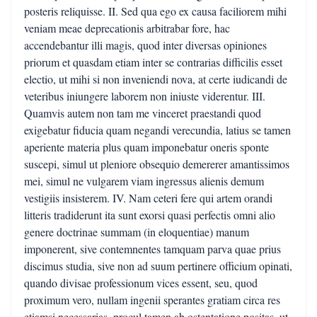
posteris reliquisse. II. Sed qua ego ex causa faciliorem mihi
veniam meae deprecationis arbitrabar fore, hac
accendebantur illi magis, quod inter diversas opiniones
priorum et quasdam etiam inter se contrarias difficilis esset
electio, ut mihi si non inveniendi nova, at certe iudicandi de
veteribus iniungere laborem non iniuste viderentur. III.
Quamvis autem non tam me vinceret praestandi quod
exigebatur fiducia quam negandi verecundia, latius se tamen
aperiente materia plus quam imponebatur oneris sponte
suscepi, simul ut pleniore obsequio demererer amantissimos
mei, simul ne vulgarem viam ingressus alienis demum
vestigiis insisterem. IV. Nam ceteri fere qui artem orandi
litteris tradiderunt ita sunt exorsi quasi perfectis omni alio
genere doctrinae summam (in eloquentiae) manum
imponerent, sive contemnentes tamquam parva quae prius
discimus studia, sive non ad suum pertinere officium opinati,
quando divisae professionum vices essent, seu, quod
proximum vero, nullam ingenii sperantes gratiam circa res
etiamsi necessarias, procul tamen ab ostentatione positas, ut