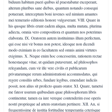
biduum habitum pueri quibus id praestabatur exceperant,
alterum pluribus sane diebus, quantum notando consequi
potuerant, interceptum boni iuvenes sed nimium amantes
mei temerario editionis honore vulgaverant. VIII. Quare in
his quoque libris erunt eadem aliqua, multa mutata, plurima
adiecta, omnia vero compositiora et quantum nos poterimus
elaborata. IX. Oratorem autem instituimus illum perfectum,
qui esse nisi vir bonus non potest, ideoque non dicendi
modo eximiam in eo facultatem sed omnis animi virtutes
exigimus. X. Neque enim hoc concesserim, rationem rectae
honestaeque vitae, ut quidam putaverunt, ad philosophos
relegandam, cum vir ille vere civilis et publicarum
privatarumque rerum administrationi accommodatus, qui
regere consiliis urbes, fundare legibus, emendare iudiciis
possit, non alius sit profecto quam orator. XI. Quare, tametsi
me fateor usurum quibusdam quae philosophorum libris
continentur, tamen ea iure vereque contenderim esse operis
nostri proprieque ad artem oratoriam pertinere. XII. An, si
frequentissime de iustitia fortitudine temperantia ceterisque