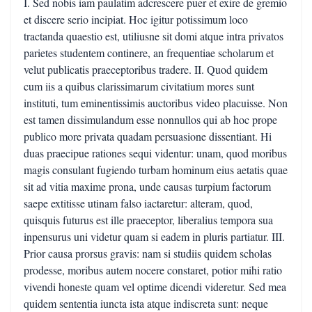
I. Sed nobis iam paulatim adcrescere puer et exire de gremio
et discere serio incipiat. Hoc igitur potissimum loco
tractanda quaestio est, utiliusne sit domi atque intra privatos
parietes studentem continere, an frequentiae scholarum et
velut publicatis praeceptoribus tradere. II. Quod quidem
cum iis a quibus clarissimarum civitatium mores sunt
instituti, tum eminentissimis auctoribus video placuisse. Non
est tamen dissimulandum esse nonnullos qui ab hoc prope
publico more privata quadam persuasione dissentiant. Hi
duas praecipue rationes sequi videntur: unam, quod moribus
magis consulant fugiendo turbam hominum eius aetatis quae
sit ad vitia maxime prona, unde causas turpium factorum
saepe extitisse utinam falso iactaretur: alteram, quod,
quisquis futurus est ille praeceptor, liberalius tempora sua
inpensurus uni videtur quam si eadem in pluris partiatur. III.
Prior causa prorsus gravis: nam si studiis quidem scholas
prodesse, moribus autem nocere constaret, potior mihi ratio
vivendi honeste quam vel optime dicendi videretur. Sed mea
quidem sententia iuncta ista atque indiscreta sunt: neque