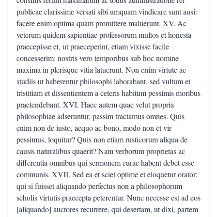
publicae clarissime versati sibi umquam vindicare sunt ausi:
facere enim optima quam promittere maluerunt. XV. Ac
veterum quidem sapientiae professorum multos et honesta
praecepisse et, ut praeceperint, etiam vixisse facile
concesserim: nostris vero temporibus sub hoc nomine
maxima in plerisque vitia latuerunt. Non enim virtute ac
studiis ut haberentur philosophi laborabant, sed vultum et
tristitiam et dissentientem a ceteris habitum pessimis moribus
praetendebant. XVI. Haec autem quae velut propria
philosophiae adseruntur, passim tractamus omnes. Quis
enim non de iusto, aequo ac bono, modo non et vir
pessimus, loquitur? Quis non etiam rusticorum aliqua de
causis naturalibus quaerit? Nam verborum proprietas ac
differentia omnibus qui sermonem curae habent debet esse
communis. XVII. Sed ea et sciet optime et eloquetur orator:
qui si fuisset aliquando perfectus non a philosophorum
scholis virtutis praecepta peterentur. Nunc necesse est ad eos
[aliquando] auctores recurrere, qui desertam, ut dixi, partem