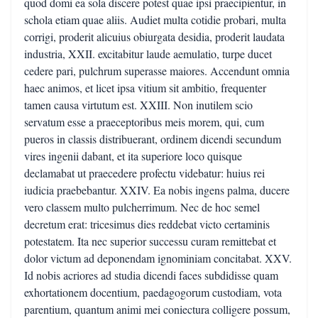
quod domi ea sola discere potest quae ipsi praecipientur, in
schola etiam quae aliis. Audiet multa cotidie probari, multa
corrigi, proderit alicuius obiurgata desidia, proderit laudata
industria, XXII. excitabitur laude aemulatio, turpe ducet
cedere pari, pulchrum superasse maiores. Accendunt omnia
haec animos, et licet ipsa vitium sit ambitio, frequenter
tamen causa virtutum est. XXIII. Non inutilem scio
servatum esse a praeceptoribus meis morem, qui, cum
pueros in classis distribuerant, ordinem dicendi secundum
vires ingenii dabant, et ita superiore loco quisque
declamabat ut praecedere profectu videbatur: huius rei
iudicia praebebantur. XXIV. Ea nobis ingens palma, ducere
vero classem multo pulcherrimum. Nec de hoc semel
decretum erat: tricesimus dies reddebat victo certaminis
potestatem. Ita nec superior successu curam remittebat et
dolor victum ad deponendam ignominiam concitabat. XXV.
Id nobis acriores ad studia dicendi faces subdidisse quam
exhortationem docentium, paedagogorum custodiam, vota
parentium, quantum animi mei coniectura colligere possum,