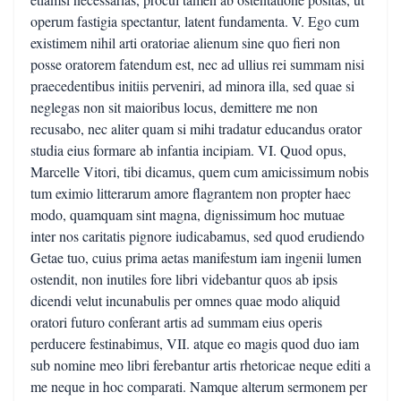
operum fastigia spectantur, latent fundamenta. V. Ego cum
existimem nihil arti oratoriae alienum sine quo fieri non
posse oratorem fatendum est, nec ad ullius rei summam nisi
praecedentibus initiis perveniri, ad minora illa, sed quae si
neglegas non sit maioribus locus, demittere me non
recusabo, nec aliter quam si mihi tradatur educandus orator
studia eius formare ab infantia incipiam. VI. Quod opus,
Marcelle Vitori, tibi dicamus, quem cum amicissimum nobis
tum eximio litterarum amore flagrantem non propter haec
modo, quamquam sint magna, dignissimum hoc mutuae
inter nos caritatis pignore iudicabamus, sed quod erudiendo
Getae tuo, cuius prima aetas manifestum iam ingenii lumen
ostendit, non inutiles fore libri videbantur quos ab ipsis
dicendi velut incunabulis per omnes quae modo aliquid
oratori futuro conferant artis ad summam eius operis
perducere festinabimus, VII. atque eo magis quod duo iam
sub nomine meo libri ferebantur artis rhetoricae neque editi a
me neque in hoc comparati. Namque alterum sermonem per