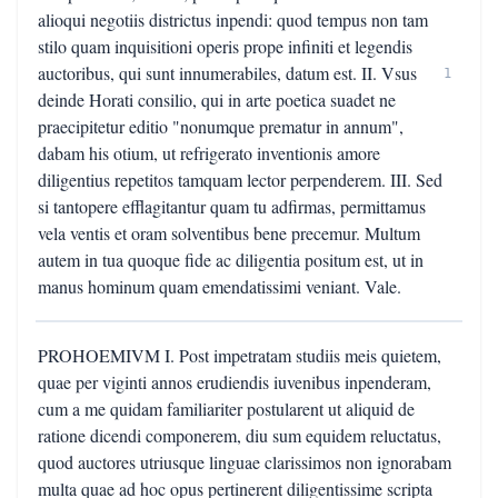
alioqui negotiis districtus inpendi: quod tempus non tam
stilo quam inquisitioni operis prope infiniti et legendis
auctoribus, qui sunt innumerabiles, datum est. II. Vsus
1
deinde Horati consilio, qui in arte poetica suadet ne
praecipitetur editio "nonumque prematur in annum",
dabam his otium, ut refrigerato inventionis amore
diligentius repetitos tamquam lector perpenderem. III. Sed
si tantopere efflagitantur quam tu adfirmas, permittamus
vela ventis et oram solventibus bene precemur. Multum
autem in tua quoque fide ac diligentia positum est, ut in
manus hominum quam emendatissimi veniant. Vale.
PROHOEMIVM I. Post impetratam studiis meis quietem,
quae per viginti annos erudiendis iuvenibus inpenderam,
cum a me quidam familiariter postularent ut aliquid de
ratione dicendi componerem, diu sum equidem reluctatus,
quod auctores utriusque linguae clarissimos non ignorabam
multa quae ad hoc opus pertinerent diligentissime scripta