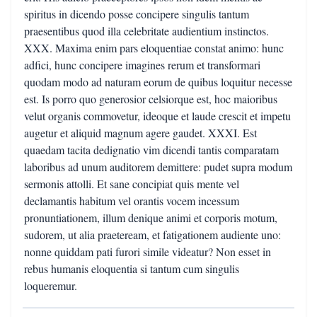
spiritus in dicendo posse concipere singulis tantum
praesentibus quod illa celebritate audientium instinctos.
XXX. Maxima enim pars eloquentiae constat animo: hunc
adfici, hunc concipere imagines rerum et transformari
quodam modo ad naturam eorum de quibus loquitur necesse
est. Is porro quo generosior celsiorque est, hoc maioribus
velut organis commovetur, ideoque et laude crescit et impetu
augetur et aliquid magnum agere gaudet. XXXI. Est
quaedam tacita dedignatio vim dicendi tantis comparatam
laboribus ad unum auditorem demittere: pudet supra modum
sermonis attolli. Et sane concipiat quis mente vel
declamantis habitum vel orantis vocem incessum
pronuntiationem, illum denique animi et corporis motum,
sudorem, ut alia praeteream, et fatigationem audiente uno:
nonne quiddam pati furori simile videatur? Non esset in
rebus humanis eloquentia si tantum cum singulis
loqueremur.