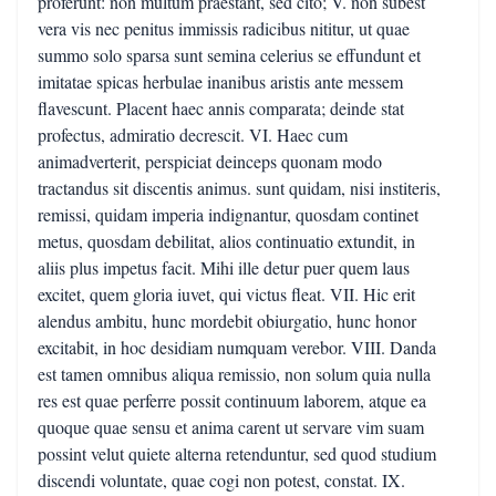
proferunt: non multum praestant, sed cito; V. non subest
vera vis nec penitus immissis radicibus nititur, ut quae
summo solo sparsa sunt semina celerius se effundunt et
imitatae spicas herbulae inanibus aristis ante messem
flavescunt. Placent haec annis comparata; deinde stat
profectus, admiratio decrescit. VI. Haec cum
animadverterit, perspiciat deinceps quonam modo
tractandus sit discentis animus. sunt quidam, nisi institeris,
remissi, quidam imperia indignantur, quosdam continet
metus, quosdam debilitat, alios continuatio extundit, in
aliis plus impetus facit. Mihi ille detur puer quem laus
excitet, quem gloria iuvet, qui victus fleat. VII. Hic erit
alendus ambitu, hunc mordebit obiurgatio, hunc honor
excitabit, in hoc desidiam numquam verebor. VIII. Danda
est tamen omnibus aliqua remissio, non solum quia nulla
res est quae perferre possit continuum laborem, atque ea
quoque quae sensu et anima carent ut servare vim suam
possint velut quiete alterna retenduntur, sed quod studium
discendi voluntate, quae cogi non potest, constat. IX.