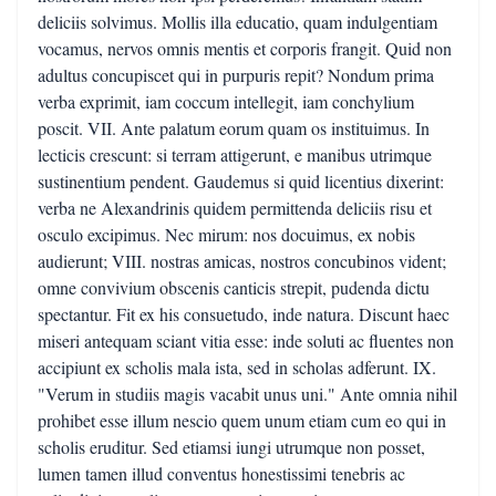
deliciis solvimus. Mollis illa educatio, quam indulgentiam
vocamus, nervos omnis mentis et corporis frangit. Quid non
adultus concupiscet qui in purpuris repit? Nondum prima
verba exprimit, iam coccum intellegit, iam conchylium
poscit. VII. Ante palatum eorum quam os instituimus. In
lecticis crescunt: si terram attigerunt, e manibus utrimque
sustinentium pendent. Gaudemus si quid licentius dixerint:
verba ne Alexandrinis quidem permittenda deliciis risu et
osculo excipimus. Nec mirum: nos docuimus, ex nobis
audierunt; VIII. nostras amicas, nostros concubinos vident;
omne convivium obscenis canticis strepit, pudenda dictu
spectantur. Fit ex his consuetudo, inde natura. Discunt haec
miseri antequam sciant vitia esse: inde soluti ac fluentes non
accipiunt ex scholis mala ista, sed in scholas adferunt. IX.
"Verum in studiis magis vacabit unus uni." Ante omnia nihil
prohibet esse illum nescio quem unum etiam cum eo qui in
scholis eruditur. Sed etiamsi iungi utrumque non posset,
lumen tamen illud conventus honestissimi tenebris ac