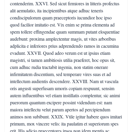
contenderim. XXVI. Sed sicut firmiores in litteris profectus
alit aemulatio, ita incipientibus atque adhuc teneris
condiscipulorum quam praeceptoris iucundior hoc ipso
quod facilior imitatio est. Vix enim se prima elementa ad
spem tollere effingendae quam summam putant eloquentiae
audebunt: proxima amplectentur magis, ut vites arboribus
adplicita e inferiores prius adprendendo ramos in cacumina
evadunt. XXVII. Quod adeo verum est ut ipsius etiam
magistri, si tamen ambitiosis utilia praeferet, hoc opus sit,
cum adhuc rudia tractabit ingenia, non statim onerare
infirmitatem discentium, sed temperare vires suas et ad
intellectum audientis descendere. XXVIII. Nam ut vascula
oris angusti superfusam umoris copiam respuunt, sensim
autem influentibus vel etiam instillatis complentur, sic animi
puerorum quantum excipere possint videndum est: nam
maiora intellectu velut parum apertos ad percipiendum
animos non subibunt. XXIX. Vtile igitur habere quos imitari
primum, mox vincere velis: ita paulatim et superiorum spes
erit. His adicio praeceptores ipsos non idem mentis ac