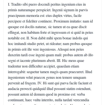
I. Tradito sibi puero docendi peritus ingenium eius in
primis naturamque perspiciet. Ingenii signum in parvis
praecipuum memoria est: eius duplex virtus, facile
percipere et fideliter continere. Proximum imitatio: nam id
quoque est docilis naturae, sic tamen ut ea quae discit
effingat, non habitum forte et ingressum et si quid in peius
notabile est. II. Non dabit mihi spem bonae indolis qui
hoc imitandi studio petet, ut rideatur; nam probus quoque
in primis erit ille vere ingeniosus. Alioqui non peius
duxerim tardi esse ingeni quam mali: probus autem ab illo
segni et iacente plurimum aberit. III. Hic meus quae
tradentur non difficulter accipiet, quaedam etiam
interrogabit: sequetur tamen magis quam praecurret. Illud
ingeniorum velut praecox genus non temere umquam
pervenit ad frugem. IV. Hi sunt qui parva facile faciunt et
audacia provecti quidquid illud possunt statim ostendunt,
possunt autem id demum quod in proximo est: verba
continuant, haec vultu interrito, nulla tardati verecundia