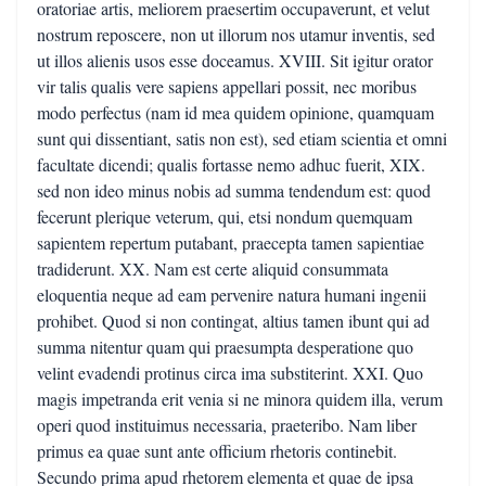
oratoriae artis, meliorem praesertim occupaverunt, et velut
nostrum reposcere, non ut illorum nos utamur inventis, sed
ut illos alienis usos esse doceamus. XVIII. Sit igitur orator
vir talis qualis vere sapiens appellari possit, nec moribus
modo perfectus (nam id mea quidem opinione, quamquam
sunt qui dissentiant, satis non est), sed etiam scientia et omni
facultate dicendi; qualis fortasse nemo adhuc fuerit, XIX.
sed non ideo minus nobis ad summa tendendum est: quod
fecerunt plerique veterum, qui, etsi nondum quemquam
sapientem repertum putabant, praecepta tamen sapientiae
tradiderunt. XX. Nam est certe aliquid consummata
eloquentia neque ad eam pervenire natura humani ingenii
prohibet. Quod si non contingat, altius tamen ibunt qui ad
summa nitentur quam qui praesumpta desperatione quo
velint evadendi protinus circa ima substiterint. XXI. Quo
magis impetranda erit venia si ne minora quidem illa, verum
operi quod instituimus necessaria, praeteribo. Nam liber
primus ea quae sunt ante officium rhetoris continebit.
Secundo prima apud rhetorem elementa et quae de ipsa