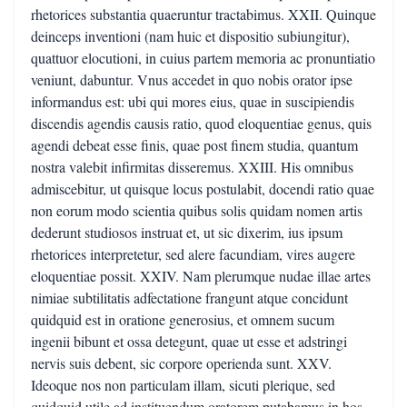
rhetorices substantia quaeruntur tractabimus. XXII. Quinque
deinceps inventioni (nam huic et dispositio subiungitur),
quattuor elocutioni, in cuius partem memoria ac pronuntiatio
veniunt, dabuntur. Vnus accedet in quo nobis orator ipse
informandus est: ubi qui mores eius, quae in suscipiendis
discendis agendis causis ratio, quod eloquentiae genus, quis
agendi debeat esse finis, quae post finem studia, quantum
nostra valebit infirmitas disseremus. XXIII. His omnibus
admiscebitur, ut quisque locus postulabit, docendi ratio quae
non eorum modo scientia quibus solis quidam nomen artis
dederunt studiosos instruat et, ut sic dixerim, ius ipsum
rhetorices interpretetur, sed alere facundiam, vires augere
eloquentiae possit. XXIV. Nam plerumque nudae illae artes
nimiae subtilitatis adfectatione frangunt atque concidunt
quidquid est in oratione generosius, et omnem sucum
ingenii bibunt et ossa detegunt, quae ut esse et adstringi
nervis suis debent, sic corpore operienda sunt. XXV.
Ideoque nos non particulam illam, sicuti plerique, sed
quidquid utile ad instituendum oratorem putabamus in hos