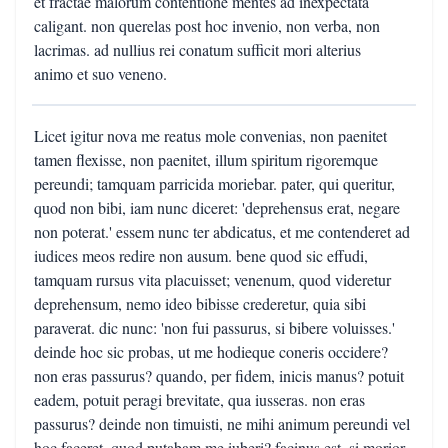
et fractae malorum contentione mentes ad inexpectata
caligant. non querelas post hoc invenio, non verba, non
lacrimas. ad nullius rei conatum sufficit mori alterius
animo et suo veneno.
Licet igitur nova me reatus mole convenias, non paenitet
tamen flexisse, non paenitet, illum spiritum rigoremque
pereundi; tamquam parricida moriebar. pater, qui queritur,
quod non bibi, iam nunc diceret: 'deprehensus erat, negare
non poterat.' essem nunc ter abdicatus, et me contenderet ad
iudices meos redire non ausum. bene quod sic effudi,
tamquam rursus vita placuisset; venenum, quod videretur
deprehensum, nemo ideo bibisse crederetur, quia sibi
paraverat. dic nunc: 'non fui passurus, si bibere voluisses.'
deinde hoc sic probas, ut me hodieque coneris occidere?
non eras passurus? quando, per fidem, inicis manus? potuit
eadem, potuit peragi brevitate, qua iusseras. non eras
passurus? deinde non timuisti, ne mihi animum pereundi vel
hoc faceret, quod putabam me iuberi? facinus est, si morior,