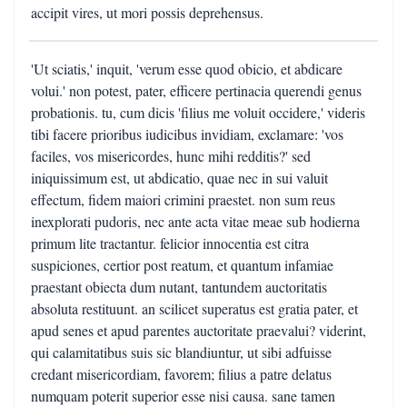
accipit vires, ut mori possis deprehensus.
'Ut sciatis,' inquit, 'verum esse quod obicio, et abdicare
volui.' non potest, pater, efficere pertinacia querendi genus
probationis. tu, cum dicis 'filius me voluit occidere,' videris
tibi facere prioribus iudicibus invidiam, exclamare: 'vos
faciles, vos misericordes, hunc mihi redditis?' sed
iniquissimum est, ut abdicatio, quae nec in sui valuit
effectum, fidem maiori crimini praestet. non sum reus
inexplorati pudoris, nec ante acta vitae meae sub hodierna
primum lite tractantur. felicior innocentia est citra
suspiciones, certior post reatum, et quantum infamiae
praestant obiecta dum nutant, tantundem auctoritatis
absoluta restituunt. an scilicet superatus est gratia pater, et
apud senes et apud parentes auctoritate praevalui? viderint,
qui calamitatibus suis sic blandiuntur, ut sibi adfuisse
credant misericordiam, favorem; filius a patre delatus
numquam poterit superior esse nisi causa. sane tamen