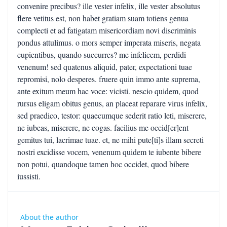
convenire precibus? ille vester infelix, ille vester absolutus
flere vetitus est, non habet gratiam suam totiens genua
complecti et ad fatigatam misericordiam novi discriminis
pondus attulimus. o mors semper imperata miseris, negata
cupientibus, quando succurres? me infelicem, perdidi
venenum! sed quatenus aliquid, pater, expectationi tuae
repromisi, nolo desperes. fruere quin immo ante suprema,
ante exitum meum hac voce: vicisti. nescio quidem, quod
rursus eligam obitus genus, an placeat reparare virus infelix,
sed praedico, testor: quaecumque sederit ratio leti, miserere,
ne iubeas, miserere, ne cogas. facilius me occid[er]ent
gemitus tui, lacrimae tuae. et, ne mihi pute[ti]s illam secreti
nostri excidisse vocem, venenum quidem te iubente bibere
non potui, quandoque tamen hoc occidet, quod bibere
iussisti.
About the author