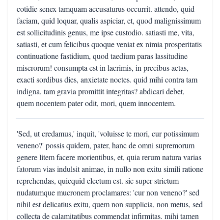
cotidie senex tamquam accusaturus occurrit. attendo, quid
faciam, quid loquar, qualis aspiciar, et, quod malignissimum
est sollicitudinis genus, me ipse custodio. satiasti me, vita,
satiasti, et cum felicibus quoque veniat ex nimia prosperitatis
continuatione fastidium, quod taedium paras lassitudine
miserorum! consumpta est in lacrimis, in precibus aetas,
exacti sordibus dies, anxietate noctes. quid mihi contra tam
indigna, tam gravia promittit integritas? abdicari debet,
quem nocentem pater odit, mori, quem innocentem.
'Sed, ut credamus,' inquit, 'voluisse te mori, cur potissimum
veneno?' possis quidem, pater, hanc de omni supremorum
genere litem facere morientibus, et, quia rerum natura varias
fatorum vias indulsit animae, in nullo non exitu simili ratione
reprehendas, quicquid electum est. sic super strictum
nudatumque mucronem proclamares: 'cur non veneno?' sed
nihil est delicatius exitu, quem non supplicia, non metus, sed
collecta de calamitatibus commendat infirmitas. mihi tamen