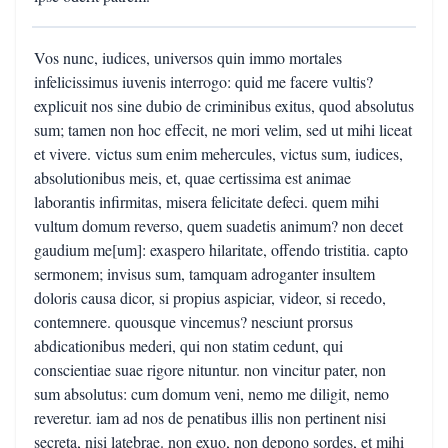
Vos nunc, iudices, universos quin immo mortales
infelicissimus iuvenis interrogo: quid me facere vultis?
explicuit nos sine dubio de criminibus exitus, quod absolutus
sum; tamen non hoc effecit, ne mori velim, sed ut mihi liceat
et vivere. victus sum enim mehercules, victus sum, iudices,
absolutionibus meis, et, quae certissima est animae
laborantis infirmitas, misera felicitate defeci. quem mihi
vultum domum reverso, quem suadetis animum? non decet
gaudium me[um]: exaspero hilaritate, offendo tristitia. capto
sermonem; invisus sum, tamquam adroganter insultem
doloris causa dicor, si propius aspiciar, videor, si recedo,
contemnere. quousque vincemus? nesciunt prorsus
abdicationibus mederi, qui non statim cedunt, qui
conscientiae suae rigore nituntur. non vincitur pater, non
sum absolutus: cum domum veni, nemo me diligit, nemo
reveretur. iam ad nos de penatibus illis non pertinent nisi
secreta, nisi latebrae. non exuo, non depono sordes, et mihi