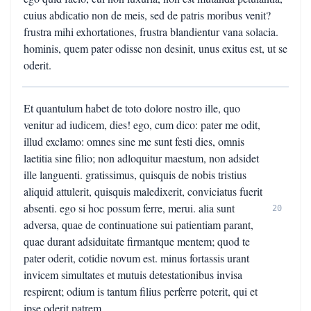
cuius abdicatio non de meis, sed de patris moribus venit?
frustra mihi exhortationes, frustra blandientur vana solacia.
hominis, quem pater odisse non desinit, unus exitus est, ut se
oderit.
Et quantulum habet de toto dolore nostro ille, quo
venitur ad iudicem, dies! ego, cum dico: pater me odit,
illud exclamo: omnes sine me sunt festi dies, omnis
laetitia sine filio; non adloquitur maestum, non adsidet
ille languenti. gratissimus, quisquis de nobis tristius
aliquid attulerit, quisquis maledixerit, conviciatus fuerit
absenti. ego si hoc possum ferre, merui. alia sunt
20
adversa, quae de continuatione sui patientiam parant,
quae durant adsiduitate firmantque mentem; quod te
pater oderit, cotidie novum est. minus fortassis urant
invicem simultates et mutuis detestationibus invisa
respirent; odium is tantum filius perferre poterit, qui et
ipse oderit patrem.