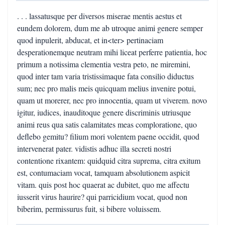
. . . lassatusque per diversos miserae mentis aestus et
eundem dolorem, dum me ab utroque animi genere semper
quod inpulerit, abducat, et in<ter> pertinaciam
desperationemque neutram mihi liceat perferre patientia, hoc
primum a notissima clementia vestra peto, ne miremini,
quod inter tam varia tristissimaque fata consilio diductus
sum; nec pro malis meis quicquam melius invenire potui,
quam ut morerer, nec pro innocentia, quam ut viverem. novo
igitur, iudices, inauditoque genere discriminis utriusque
animi reus qua satis calamitates meas comploratione, quo
deflebo gemitu? filium mori volentem paene occidit, quod
intervenerat pater. vidistis adhuc illa secreti nostri
contentione rixantem: quidquid citra suprema, citra exitum
est, contumaciam vocat, tamquam absolutionem aspicit
vitam. quis post hoc quaerat ac dubitet, quo me affectu
iusserit virus haurire? qui parricidium vocat, quod non
biberim, permissurus fuit, si bibere voluissem.