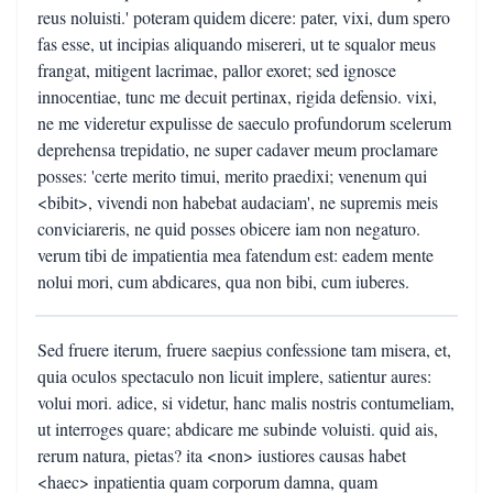
reus noluisti.' poteram quidem dicere: pater, vixi, dum spero
fas esse, ut incipias aliquando misereri, ut te squalor meus
frangat, mitigent lacrimae, pallor exoret; sed ignosce
innocentiae, tunc me decuit pertinax, rigida defensio. vixi,
ne me videretur expulisse de saeculo profundorum scelerum
deprehensa trepidatio, ne super cadaver meum proclamare
posses: 'certe merito timui, merito praedixi; venenum qui
<bibit>, vivendi non habebat audaciam', ne supremis meis
conviciareris, ne quid posses obicere iam non negaturo.
verum tibi de impatientia mea fatendum est: eadem mente
nolui mori, cum abdicares, qua non bibi, cum iuberes.
Sed fruere iterum, fruere saepius confessione tam misera, et,
quia oculos spectaculo non licuit implere, satientur aures:
volui mori. adice, si videtur, hanc malis nostris contumeliam,
ut interroges quare; abdicare me subinde voluisti. quid ais,
rerum natura, pietas? ita <non> iustiores causas habet
<haec> inpatientia quam corporum damna, quam