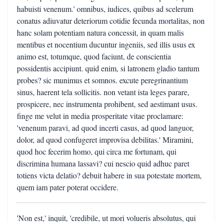
habuisti venenum.' omnibus, iudices, quibus ad scelerum
conatus adiuvatur deteriorum cotidie fecunda mortalitas, non
hanc solam potentiam natura concessit, in quam malis
mentibus et nocentium ducuntur ingeniis, sed illis usus ex
animo est, totumque, quod faciunt, de conscientia
possidentis accipiunt. quid enim, si latronem gladio tantum
probes? sic munimus et somnos. excute peregrinantium
sinus, haerent tela sollicitis. non vetant ista leges parare,
prospicere, nec instrumenta prohibent, sed aestimant usus.
finge me velut in media prosperitate vitae proclamare:
'venenum paravi, ad quod incerti casus, ad quod languor,
dolor, ad quod confugeret improvisa debilitas.' Miramini,
quod hoc fecerim homo, qui circa me fortunam, qui
discrimina humana lassavi? cui nescio quid adhuc paret
totiens victa delatio? debuit habere in sua potestate mortem,
quem iam pater poterat occidere.
'Non est,' inquit, 'credibile, ut mori volueris absolutus, qui