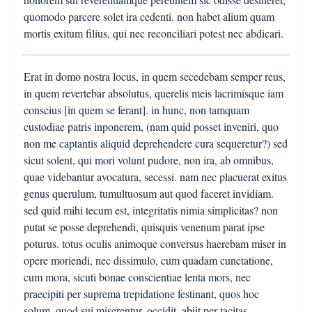
quomodo parcere solet ira cedenti. non habet alium quam
mortis exitum filius, qui nec reconciliari potest nec abdicari.
Erat in domo nostra locus, in quem secedebam semper reus,
in quem revertebar absolutus, querelis meis lacrimisque iam
conscius [in quem se ferant]. in hunc, non tamquam
custodiae patris inponerem, (nam quid posset inveniri, quo
non me captantis aliquid deprehendere cura sequeretur?) sed
sicut solent, qui mori volunt pudore, non ira, ab omnibus,
quae videbantur avocatura, secessi. nam nec placuerat exitus
genus querulum, tumultuosum aut quod faceret invidiam.
sed quid mihi tecum est, integritatis nimia simplicitas? non
putat se posse deprehendi, quisquis venenum parat ipse
poturus. totus oculis animoque conversus haerebam miser in
opere moriendi, nec dissimulo, cum quadam cunctatione,
cum mora, sicuti bonae conscientiae lenta mors, nec
praecipiti per suprema trepidatione festinant, quos hoc
solum, quod sui miserentur, occidit. abiit per tacitas