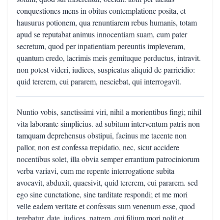
conquestiones mens in obitus contemplatione posita, et
hausurus potionem, qua renuntiarem rebus humanis, totam
apud se reputabat animus innocentiam suam, cum pater
secretum, quod per inpatientiam pereuntis impleveram,
quantum credo, lacrimis meis gemituque perductus, intravit.
non potest videri, iudices, suspicatus aliquid de parricidio:
quid tererem, cui pararem, nesciebat, qui interrogavit.
Nuntio vobis, sanctissimi viri, nihil a morientibus fingi; nihil
vita laborante simplicius. ad subitum interventum patris non
tamquam deprehensus obstipui, facinus me tacente non
pallor, non est confessa trepidatio, nec, sicut accidere
nocentibus solet, illa obvia semper errantium patrociniorum
verba variavi, cum me repente interrogatione subita
avocavit, abduxit, quaesivit, quid tererem, cui pararem. sed
ego sine cunctatione, sine tarditate respondi; et me mori
velle eadem veritate et confessus sum venenum esse, quod
terebatur. date, iudices, patrem, qui filium mori nolit et