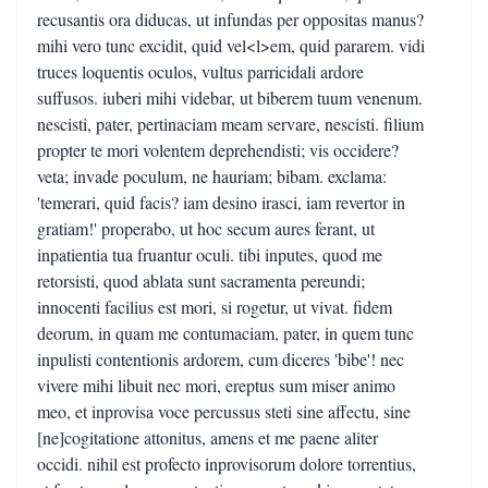
recusantis ora diducas, ut infundas per oppositas manus?
mihi vero tunc excidit, quid vel<l>em, quid pararem. vidi
truces loquentis oculos, vultus parricidali ardore
suffusos. iuberi mihi videbar, ut biberem tuum venenum.
nescisti, pater, pertinaciam meam servare, nescisti. filium
propter te mori volentem deprehendisti; vis occidere?
veta; invade poculum, ne hauriam; bibam. exclama:
'temerari, quid facis? iam desino irasci, iam revertor in
gratiam!' properabo, ut hoc secum aures ferant, ut
inpatientia tua fruantur oculi. tibi inputes, quod me
retorsisti, quod ablata sunt sacramenta pereundi;
innocenti facilius est mori, si rogetur, ut vivat. fidem
deorum, in quam me contumaciam, pater, in quem tunc
inpulisti contentionis ardorem, cum diceres 'bibe'! nec
vivere mihi libuit nec mori, ereptus sum miser animo
meo, et inprovisa voce percussus steti sine affectu, sine
[ne]cogitatione attonitus, amens et me paene aliter
occidi. nihil est profecto inprovisorum dolore torrentius,