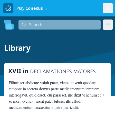
Dism
Play
Conexus →
Search...
Search...
Ope
Library
XVII
in
DECLAMATIONES MAIORES
Filium ter abdicare voluit pater, victus. invenit quodam
tempore in secreta domus parte medicamentum terentem.
interrogavit, quid esset, cui parasset. ille dixit venenum et
1
se mori <velle>. iussit pater bibere. ille effudit
medicamentum. accusatur a patre parricidii.