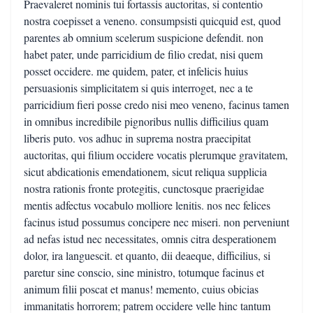
Praevaleret nominis tui fortassis auctoritas, si contentio
nostra coepisset a veneno. consumpsisti quicquid est, quod
parentes ab omnium scelerum suspicione defendit. non
habet pater, unde parricidium de filio credat, nisi quem
posset occidere. me quidem, pater, et infelicis huius
persuasionis simplicitatem si quis interroget, nec a te
parricidium fieri posse credo nisi meo veneno, facinus tamen
in omnibus incredibile pignoribus nullis difficilius quam
liberis puto. vos adhuc in suprema nostra praecipitat
auctoritas, qui filium occidere vocatis plerumque gravitatem,
sicut abdicationis emendationem, sicut reliqua supplicia
nostra rationis fronte protegitis, cunctosque praerigidae
mentis adfectus vocabulo molliore lenitis. nos nec felices
facinus istud possumus concipere nec miseri. non perveniunt
ad nefas istud nec necessitates, omnis citra desperationem
dolor, ira languescit. et quanto, dii deaeque, difficilius, si
paretur sine conscio, sine ministro, totumque facinus et
animum filii poscat et manus! memento, cuius obicias
immanitatis horrorem; patrem occidere velle hinc tantum