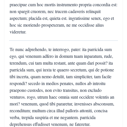
praecipue cum hoc mortis instrumento propria concordia est:
non spargit cruorem, nec trucem cadaveris relinquit
aspectum; placida est, quieta est. ingratissime senex, ego et
hoc sic moriendo prospexeram, ne me occidisse alius
videretur.
Te nunc adprehendo, te interrogo, pater: ita parricida sum
ego, qui venenum adfero in domum tuam inparatum, rude,
terendum, cui tam multa restant, ante quam dari possit? ita
parricida sum, qui iuxta te quaero secretum, qui de potione
tibi incerta, quam nemo detulit, tam simpliciter, tam facile
respondi? secedo in medios penates, nullos ab introitu
praepono custodes, non evito transitus, non excludo
venturos. rogo, utrum haec omnia sunt occidere volentis an
mori? venenum, quod tibi pararetur, invenisses absconsum,
reconditum; multum circa illud palloris attoniti, concisa
verba, trepida suspiria et me negantem. parricida
deprehensus effudisset venenum, ne fateretur.