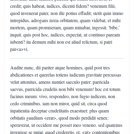
credit; quis habeat, iudices, dicenti fidem? venenum filii,
quod invenerat pater, non ille potius effudit; stetit quin immo
intrepidus, adrogans iuxta orbitatem, quam videbat, et mihi
mortem, quam promiseram, quam minabar, ingessit. 'bibe,'
inquit. quis post hoc, iudices, expectat, ut continuo paream
iubenti? ita demum mihi non est aliud relictum, si patri
par<a>vi.
Audite nunc, dii pariter atque homines, quid post tres
abdicationes et querelas totiens iudicum gravitate percussas
velut attonitus, amens nuntiet saeculo pater: parricida
saevus, parricida crudelis non bibi venenum! hoc est totum
facinus meum: vivo, respondeo, non fugio iudicem, non
cedo criminibus. iam non miror, quid sit, circa quod
inpatientia deceptae crudelitatis exaestuet: plus quam
orbitatis gaudium <erat>, quod modo perdidit senex:
speraverat, ut occidere me posset meo veneno. sed quatenus
invenisse se putat, quod crederetis, et, <ut> contentionibus