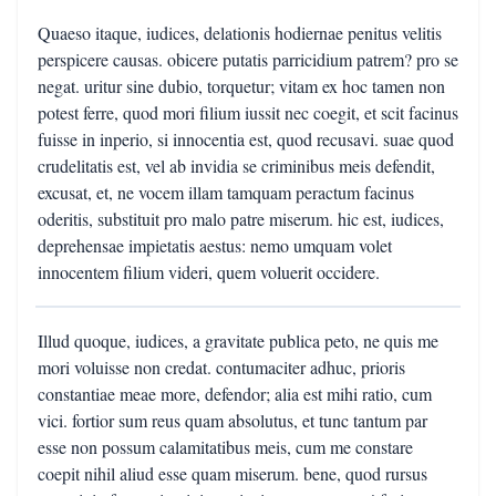
Quaeso itaque, iudices, delationis hodiernae penitus velitis
perspicere causas. obicere putatis parricidium patrem? pro se
negat. uritur sine dubio, torquetur; vitam ex hoc tamen non
potest ferre, quod mori filium iussit nec coegit, et scit facinus
fuisse in inperio, si innocentia est, quod recusavi. suae quod
crudelitatis est, vel ab invidia se criminibus meis defendit,
excusat, et, ne vocem illam tamquam peractum facinus
oderitis, substituit pro malo patre miserum. hic est, iudices,
deprehensae impietatis aestus: nemo umquam volet
innocentem filium videri, quem voluerit occidere.
Illud quoque, iudices, a gravitate publica peto, ne quis me
mori voluisse non credat. contumaciter adhuc, prioris
constantiae meae more, defendor; alia est mihi ratio, cum
vici. fortior sum reus quam absolutus, et tunc tantum par
esse non possum calamitatibus meis, cum me constare
coepit nihil aliud esse quam miserum. bene, quod rursus