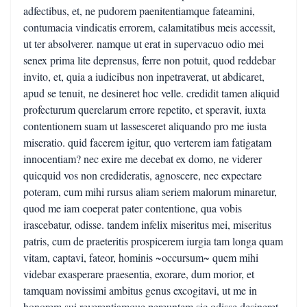
adfectibus, et, ne pudorem paenitentiamque fateamini,
contumacia vindicatis errorem, calamitatibus meis accessit,
ut ter absolverer. namque ut erat in supervacuo odio mei
senex prima lite deprensus, ferre non potuit, quod reddebar
invito, et, quia a iudicibus non inpetraverat, ut abdicaret,
apud se tenuit, ne desineret hoc velle. credidit tamen aliquid
profecturum querelarum errore repetito, et speravit, iuxta
contentionem suam ut lassesceret aliquando pro me iusta
miseratio. quid facerem igitur, quo verterem iam fatigatam
innocentiam? nec exire me decebat ex domo, ne viderer
quicquid vos non credideratis, agnoscere, nec expectare
poteram, cum mihi rursus aliam seriem malorum minaretur,
quod me iam coeperat pater contentione, qua vobis
irascebatur, odisse. tandem infelix miseritus mei, miseritus
patris, cum de praeteritis prospicerem iurgia tam longa quam
vitam, captavi, fateor, hominis ~occursum~ quem mihi
videbar exasperare praesentia, exorare, dum morior, et
tamquam novissimi ambitus genus excogitavi, ut me in
honorem sui reverentiamque pereuntem sic odisse desineret,