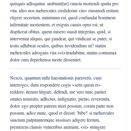
quisquis adloquitur. ambiunt[ur] cuncta moriendi spatia pro
vita. ideo nos mehercules crediderim <in> eiusmodi exitum
eligere secretum. minimum est, quod confundat hominem
infirmitate morientem, et exiguis causis opus est, ut
displiceat obitus, quem misero suasit integritas. quid, si
interveniat aliquis, qui gaudeat, qui vindicari se putet, si
testis adhibeat oculos, quibus invidendum sit? statim
mehercules adrogans vita s<t>imulabitur, statim contumax
dolor cum deprehensa morte dissentiet.
Nescis, quantum mihi haesitationis paraveris, cum
interroges, dum respondere cogis ~setis quem et~
reddere, iterum litigare, defendi. me vero tunc pariter
omnes tenuistis, adfectus, indignatio, pietas, reverentia,
dolor. ego propter patrem mori possum, coram patre non
possum. adice nunc, quod et dixisti: 'bibe!' si mehercules
saucium palpitantemque iussisses adigere ferrum,
premerem clausis vulneribus animam; <si> stringere