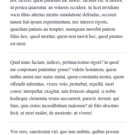
ut postea quaeratur, an volueris occidere. tu licet invidiam
vocis illius alterius mentis simulatione defendas, occisuri
tamen fuit ipsum experimentum, nec interest rigoris,
quaedam patiaris an temptes. numquam movebit patrem
filius hoc, quod moritur, quem non movit hoc, quod paratus
est mori.
Quid nunc faciam, iudices, pertinacissimo rigori? in quod
me conponam patientiae genus? videtis hominem, quem
nullus animi mei status mutat, quem constantia nostra, quem
offendit infirmitas. vivere volo; proturbat, expellit. mori
conor; interpellat, exagitat. iam fortassis aliquid, si nobis
hodieque clementia vestra succurrerit, paravit, invenit. qui
finis, quis exitus incredibilium malorum? de filio absoluto
fecit, ut mori mallet, de moriente, ut viveret.
Vos vero, sanctissimi viri, quo iam ambitu, quibus possim