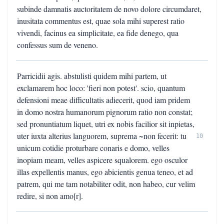
subinde damnatis auctoritatem de novo dolore circumdaret,
inusitata commentus est, quae sola mihi superest ratio
vivendi, facinus ea simplicitate, ea fide denego, qua
confessus sum de veneno.
Parricidii agis. abstulisti quidem mihi partem, ut
exclamarem hoc loco: 'fieri non potest'. scio, quantum
defensioni meae difficultatis adiecerit, quod iam pridem
in domo nostra humanorum pignorum ratio non constat;
sed pronuntiatum liquet, utri ex nobis facilior sit inpietas,
uter iuxta alterius languorem, suprema ~non fecerit: tu
10
unicum cotidie proturbare conaris e domo, velles
inopiam meam, velles aspicere squalorem. ego osculor
illas expellentis manus, ego abicientis genua teneo, et ad
patrem, qui me tam notabiliter odit, non habeo, cur velim
redire, si non amo[r].