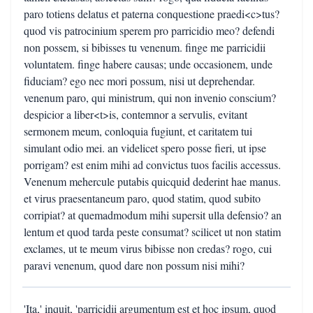
paro totiens delatus et paterna conquestione praedi<c>tus?
quod vis patrocinium sperem pro parricidio meo? defendi
non possem, si bibisses tu venenum. finge me parricidii
voluntatem. finge habere causas; unde occasionem, unde
fiduciam? ego nec mori possum, nisi ut deprehendar.
venenum paro, qui ministrum, qui non invenio conscium?
despicior a liber<t>is, contemnor a servulis, evitant
sermonem meum, conloquia fugiunt, et caritatem tui
simulant odio mei. an videlicet spero posse fieri, ut ipse
porrigam? est enim mihi ad convictus tuos facilis accessus.
Venenum mehercule putabis quicquid dederint hae manus.
et virus praesentaneum paro, quod statim, quod subito
corripiat? at quemadmodum mihi supersit ulla defensio? an
lentum et quod tarda peste consumat? scilicet ut non statim
exclames, ut te meum virus bibisse non credas? rogo, cui
paravi venenum, quod dare non possum nisi mihi?
'Ita,' inquit, 'parricidii argumentum est et hoc ipsum, quod