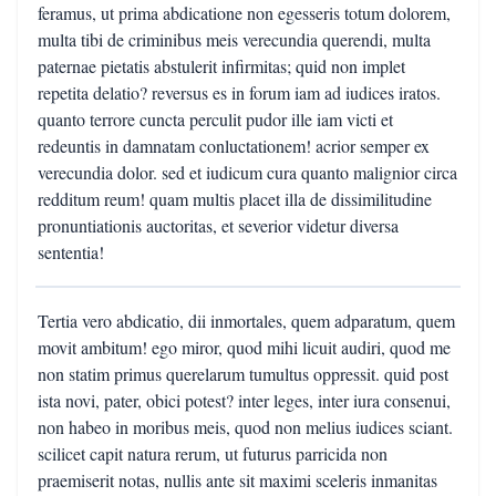
feramus, ut prima abdicatione non egesseris totum dolorem,
multa tibi de criminibus meis verecundia querendi, multa
paternae pietatis abstulerit infirmitas; quid non implet
repetita delatio? reversus es in forum iam ad iudices iratos.
quanto terrore cuncta perculit pudor ille iam victi et
redeuntis in damnatam conluctationem! acrior semper ex
verecundia dolor. sed et iudicum cura quanto malignior circa
redditum reum! quam multis placet illa de dissimilitudine
pronuntiationis auctoritas, et severior videtur diversa
sententia!
Tertia vero abdicatio, dii inmortales, quem adparatum, quem
movit ambitum! ego miror, quod mihi licuit audiri, quod me
non statim primus querelarum tumultus oppressit. quid post
ista novi, pater, obici potest? inter leges, inter iura consenui,
non habeo in moribus meis, quod non melius iudices sciant.
scilicet capit natura rerum, ut futurus parricida non
praemiserit notas, nullis ante sit maximi sceleris inmanitas