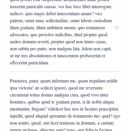
traxerim parricidii causas. vos hoc loco libet interrogare,
iudices: quis magis debet innocentiam amare? vici
patrem, omni nunc sollicitudine, omni labore custodiam
illam gratiam, illum ambitum meum, quo remuneror
15
advocatos, quo persolvo iudicibus, illud propter quod
audeo domum reverti, propter quod non timeo casus,
non subita pro patre, non maligna fata. fidem non capit,
ut me tres absolutiones et innocentem probaverint et
effecerint parricidam.
Praeterea, pater, quam infirmum me, quam trepidum reddit
ipsa victoria! an scilicet ignoro, quod me reversum
circumstat totius domus maligna cura, quod vivo inter
homines, quibus apud te gratiam parat, si de nobis aliqua
mentiantur, fingant? videlicet hoc nos in facinus praecipitat,
inpellit, quod aliquid speramus de testamento tuo. quid? ego
non sentio, quod, sim licet remissus in domum, a caritate
tamen exclusus, abiectus sum? rogo, qua fiducia facinus