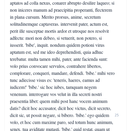
aptatos ad colla nexus, conarer abrupto desilire laqueo; si
non iniceres manum ad praecipitia properanti, flecterem
in plana cursum. Merito prorsus, anime, secretum
solitudinemque captaveras. intervenit pater, actum est,
perit ille susceptae mortis ardor et utroque nos resolvit
adfectu: mori non debeo, si vetuerit, non potero, si
iusserit. 'bibe', inquit. nondum quidem potioni virus
aptatum est, sed me ideo deprehendisti, quia adhuc
terebatur. multa tamen mihi, pater, ante facienda sunt:
volo prius convocare servulos, contrahere libertos,
complorare, conqueri, mandare, defendi. 'bibe.' mihi vero
tunc adiecisse visus es: 'teneris, haeres, eamus ad
iudicem!' 'bibe.' sic hoc iubes, tamquam negem
venenum. interrogare vos velut in illa secreti nostri
praesentia libet: quem mihi post hanc vocem animum
datis? dicit hoc accusator, dicit hoc victus, dicit secreto,
dicit sic, ut possit negare, si bibero. 'bibe.' ego quidem
25
volo, et hoc cum maxime paro, sed totum hunc animum,
senex, tua aviditate mutasti, 'bibe.' quid restat, quam ut