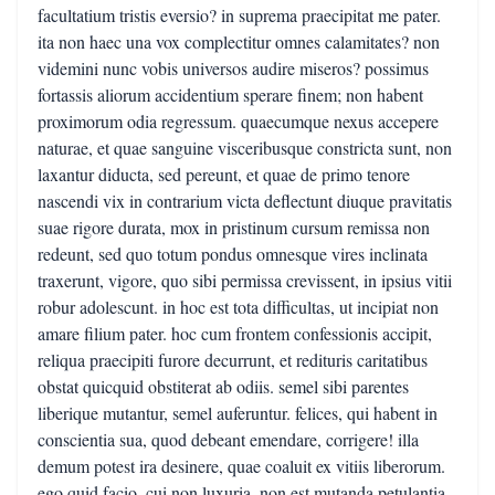
facultatium tristis eversio? in suprema praecipitat me pater.
ita non haec una vox complectitur omnes calamitates? non
videmini nunc vobis universos audire miseros? possimus
fortassis aliorum accidentium sperare finem; non habent
proximorum odia regressum. quaecumque nexus accepere
naturae, et quae sanguine visceribusque constricta sunt, non
laxantur diducta, sed pereunt, et quae de primo tenore
nascendi vix in contrarium victa deflectunt diuque pravitatis
suae rigore durata, mox in pristinum cursum remissa non
redeunt, sed quo totum pondus omnesque vires inclinata
traxerunt, vigore, quo sibi permissa crevissent, in ipsius vitii
robur adolescunt. in hoc est tota difficultas, ut incipiat non
amare filium pater. hoc cum frontem confessionis accipit,
reliqua praecipiti furore decurrunt, et redituris caritatibus
obstat quicquid obstiterat ab odiis. semel sibi parentes
liberique mutantur, semel auferuntur. felices, qui habent in
conscientia sua, quod debeant emendare, corrigere! illa
demum potest ira desinere, quae coaluit ex vitiis liberorum.
ego quid facio, cui non luxuria, non est mutanda petulantia,