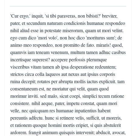
'Cur ergo,' inquit, 'si tibi paraveras, non bibisti?' breviter,
pater, et secundum naturam condicionis humanae respondeo
nihil aliud esse in potestate miserorum, quam ut mori velint.
ego cum dico 'mori volo', non hoc dico 'moriturus sum'; de
animo meo respondeo, non promitto de fato. miraris! quod,
quamvis iam teneam venenum, multum tamen adhuc casibus
incertisque superest? accepere perfossis plerumque
visceribus vitam tamen ab ipsa desperatione redeuntem;
strictos circa colla laqueos aut nexus aut ipsius corporis
ruina decepit; rotatos per abrupta mollis iactus explicuit. tam
consentaneum est, ne moriatur qui velit, quam quod
morimur inviti. sed malo, sicut coepi, simplici tecum ratione
consistere. nihil aeque, pater, impetu constat, quam mori
velle, nec quicquam res humanae inpatientius habent
pereuntis adfectu. hunc si retinere velis, sufficit, ut moreris,
et rationem quoque homini mortis eripiet, si quis abstulerit
ardorem. frangit animum quisquis intervenit; abducit, avocat,