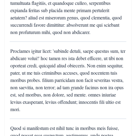
tumultuata flagitiis, et quandoque culleo, serpentibus
expianda feritas sub placida mente primam pertulerit
aetatem? aliud est miserorum genus, quod clementia, quod
succurrendi favore dimittitur: absolverunt me qui sciebant
non profuturum mihi, quod non abdicarer.
Proclames igitur licet: 'subinde detuli, saepe questus sum, ter
abdicare volui!' hoc tamen res ista debet efficere, ut tibi non
oporteat credi, quicquid aliud obieceris. Non enim sequitur,
pater, ut me tuis criminibus accuses, quod nocentem tuis
moribus probes. filium parricidam non facit severitas vestra,
non saevitia, non terror; ad tam grande facinus non ira opus
est, sed moribus, non dolore, sed mente. omnes iniuriae
levius exasperant, levius offendunt; innocentis fili ultio est
mori.
Quod si manifestum est nihil tunc in moribus meis fuisse,
quod posset esse suspectum, aestimemus, unde postea