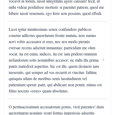
vocavit in forum, iussit integritatis agere causam! fecit, ut
mihi videar perdidisse mortem: si paenitet patrem, quod me
bibere iussit venenum, ego ferre non possum, quod effudi.
Licet igitur inmitissimus senex confundere publicos
conetur adfectus querelarum fronte mutata, non sumus
novi vobis accusator et reus, nec nos modo pietatis
eversae recens adseruit inmanitas; parricidam me olim
vocat. ita est enim, iudices, ita est: iam pridem omnium
nefandorum solis nominibus accusor; sic mihi illa prima
5
patris maledixit asperitas. hic est ille, quem desinere iam
iusseratis, qui semper ad vos recurrit et vincitur. fallitur,
quisquis ullam de moribus senis lassitudinem vel
patientiam sperat: patri, qui abdicare non potuit, minus est
filius nocens <reus> quam absolutus.
O pertinacissimum accusatorum genus, victi parentes! dum
auctoritatem nominis vestri fortius imperiosis adseritis