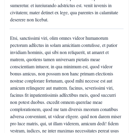
sumeretur. et iureiurando adstrictus est. venit iuvenis in
civitatem; mater detinet ex lege, qua parentes in calamitate
deserere non licebat.
Etsi, sanctissimi viri, olim omnes videor humanorum
pectorum adfectus in solam amicitiam contulisse, et patior
invidiam hominis, qui sibi non reliquerit, ut amaret et
matrem, quotiens tamen universam pietatis meae
conscientiam intueor, in qua minimum est, quod videor
bonus amicus, non possum non hanc primam electionis
nostrae conplorare fortunam, quod mihi necesse est aut
amicum relinquere aut matrem. facinus, severissimi viri,
facinus fit inpatientissimis adfectibus meis, quod succurri
non potest duobus. excedit omnem querelae meae
complorationem, quod me tam diversis meorum conatibus
adversa conveniunt, ut videar eligere. quid non darem miser
pro luce matris, qui, ut illam viderem, amicum dedi! fidem
vestram, iudices, ne inter maximas necessitates pereat usus