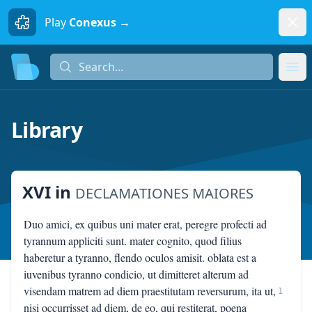
Dism
Play
Conexus →
Search...
Search...
Ope
Library
XVI
in
DECLAMATIONES MAIORES
Duo amici, ex quibus uni mater erat, peregre profecti ad
tyrannum appliciti sunt. mater cognito, quod filius
haberetur a tyranno, flendo oculos amisit. oblata est a
iuvenibus tyranno condicio, ut dimitteret alterum ad
visendam matrem ad diem praestitutam reversurum, ita ut,
1
nisi occurrisset ad diem, de eo, qui restiterat, poena