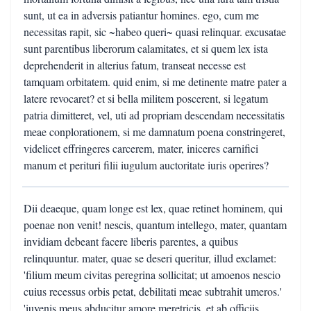
sunt, ut ea in adversis patiantur homines. ego, cum me
necessitas rapit, sic ~habeo queri~ quasi relinquar. excusatae
sunt parentibus liberorum calamitates, et si quem lex ista
deprehenderit in alterius fatum, transeat necesse est
tamquam orbitatem. quid enim, si me detinente matre pater a
latere revocaret? et si bella militem poscerent, si legatum
patria dimitteret, vel, uti ad propriam descendam necessitatis
meae conplorationem, si me damnatum poena constringeret,
videlicet effringeres carcerem, mater, iniceres carnifici
manum et perituri filii iugulum auctoritate iuris operires?
Dii deaeque, quam longe est lex, quae retinet hominem, qui
poenae non venit! nescis, quantum intellego, mater, quantam
invidiam debeant facere liberis parentes, a quibus
relinquuntur. mater, quae se deseri queritur, illud exclamet:
'filium meum civitas peregrina sollicitat; ut amoenos nescio
cuius recessus orbis petat, debilitati meae subtrahit umeros.'
'iuvenis meus abducitur amore meretricis, et ab officiis