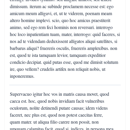
dimissum. iterum ac subinde proclamem necesse est: ego
amicum meum alligavi, et, ut te viderem, poenam meam
altero homine implevi. scio, quo hoc amicus praestiterit
animo, sed ego rem feci hominis non reversuri. interrogo
hoc loco inpatientiam tuam, mater, interrogo: quid faceres, si
nos ad te videndam deduxissent alligatos aliqui satellites, si
barbarus aliqui? fruereris osculis, fruereris amplexibus. non
est, quod te ista tamquam levior, tamquam expeditior
condicio decipiat. quid putas esse, quod me dimisit solutum
ire, quo vellem? crudelis artifex non reliquit nobis, ut
inponeremus.
Supervacuo igitur hoc vos in matris causa movet, quod
caeca est. hoc, quod nobis invidiam facit vulneribus
oculorum, nolite detinendi putare causas; idem videns
faceret, nec plus est, quod non potest caecitas ferre,
quam mater. ut aliqua filio carere non possit, non
umquam calamitas facit. quod si, iudices, in persona mea