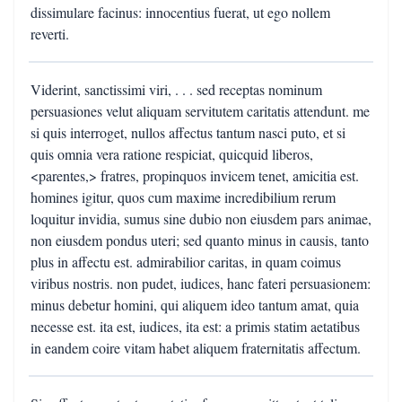
dissimulare facinus: innocentius fuerat, ut ego nollem
reverti.
Viderint, sanctissimi viri, . . . sed receptas nominum
persuasiones velut aliquam servitutem caritatis attendunt. me
si quis interroget, nullos affectus tantum nasci puto, et si
quis omnia vera ratione respiciat, quicquid liberos,
<parentes,> fratres, propinquos invicem tenet, amicitia est.
homines igitur, quos cum maxime incredibilium rerum
loquitur invidia, sumus sine dubio non eiusdem pars animae,
non eiusdem pondus uteri; sed quanto minus in causis, tanto
plus in affectu est. admirabilior caritas, in quam coimus
viribus nostris. non pudet, iudices, hanc fateri persuasionem:
minus debetur homini, qui aliquem ideo tantum amat, quia
necesse est. ita est, iudices, ita est: a primis statim aetatibus
in eandem coire vitam habet aliquem fraternitatis affectum.