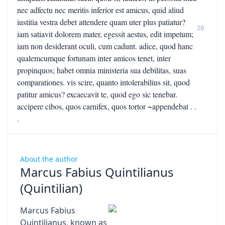
nec adfectu nec meritis inferior est amicus, quid aliud
iustitia vestra debet attendere quam uter plus patiatur?
20
iam satiavit dolorem mater, egessit aestus, edit impetum;
iam non desiderant oculi, cum cadunt. adice, quod hanc
qualemcumque fortunam inter amicos tenet, inter
propinquos; habet omnia ministeria sua debilitas, suas
comparationes. vis scire, quanto intolerabilius sit, quod
patitur amicus? excaecavit te, quod ego sic tenebar.
accipere cibos, quos carnifex, quos tortor ~appendebat . .
.
About the author
Marcus Fabius Quintilianus
(Quintilian)
Marcus Fabius
Quintilianus, known as