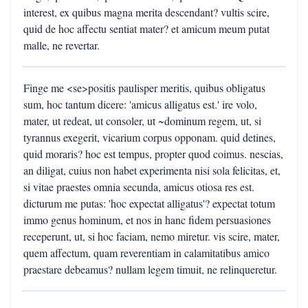
interest, ex quibus magna merita descendant? vultis scire,
quid de hoc affectu sentiat mater? et amicum meum putat
malle, ne revertar.
Finge me <se>positis paulisper meritis, quibus obligatus
sum, hoc tantum dicere: 'amicus alligatus est.' ire volo,
mater, ut redeat, ut consoler, ut ~dominum regem, ut, si
tyrannus exegerit, vicarium corpus opponam. quid detines,
quid moraris? hoc est tempus, propter quod coimus. nescias,
an diligat, cuius non habet experimenta nisi sola felicitas, et,
si vitae praestes omnia secunda, amicus otiosa res est.
dicturum me putas: 'hoc expectat alligatus'? expectat totum
immo genus hominum, et nos in hanc fidem persuasiones
receperunt, ut, si hoc faciam, nemo miretur. vis scire, mater,
quem affectum, quam reverentiam in calamitatibus amico
praestare debeamus? nullam legem timuit, ne relinqueretur.