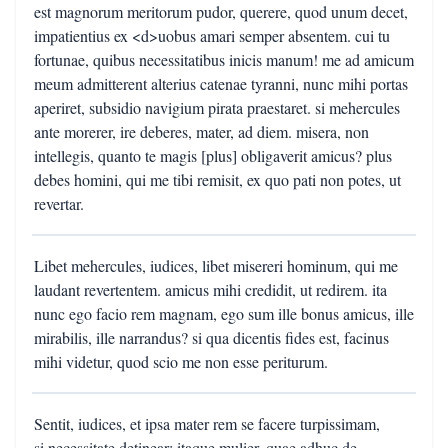
est magnorum meritorum pudor, querere, quod unum decet,
impatientius ex <d>uobus amari semper absentem. cui tu
fortunae, quibus necessitatibus inicis manum! me ad amicum
meum admitterent alterius catenae tyranni, nunc mihi portas
aperiret, subsidio navigium pirata praestaret. si mehercules
ante morerer, ire deberes, mater, ad diem. misera, non
intellegis, quanto te magis [plus] obligaverit amicus? plus
debes homini, qui me tibi remisit, ex quo pati non potes, ut
revertar.
Libet mehercules, iudices, libet misereri hominum, qui me
laudant revertentem. amicus mihi credidit, ut redirem. ita
nunc ego facio rem magnam, ego sum ille bonus amicus, ille
mirabilis, ille narrandus? si qua dicentis fides est, facinus
mihi videtur, quod scio me non esse periturum.
Sentit, iudices, et ipsa mater rem se facere turpissimam,
si necessitate detinear; itaque mulier, quae adhuc de