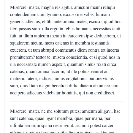
Miserere, mater, magna res agitur. amicum meum reliqui
contendentem cum tyranno. excuso me vobis, humani
generis adfectus, et tibi ante omnia, mater, excuso, quod hoc
fieri passus sum. ulla ergo in rebus humanis necessitas tanti
fuit, ut illum amicum meum in carcerem ipse deducerem, ut
squalorem meum, meas catenas in membra festinantis
exuerem, ut tam abrupti commeatus diem contra tot incerta
promitterem? testor te, misera conscientia, et si quod nos in
illa necessitate numen aspexit, quantum simus rixati circa
catenas, quam omnia fecerim, ut ille potius veniret ad
matrem. fateor, iudices, unius cogitationis pudore victus
sum, quod tam magni beneficii difficultatem ab amico non
accipere adfectus videbatur hominis, qui non credidisset.
Miserere, mater, ne me solutum putes; amicum alligavi. hae
sunt catenae, quae ligant membra, quae per maria, per
infinita terrarum spatia restringunt. sic non potest carcer
effringi. invideo tyranno: scit alligare amicos, scit tenere