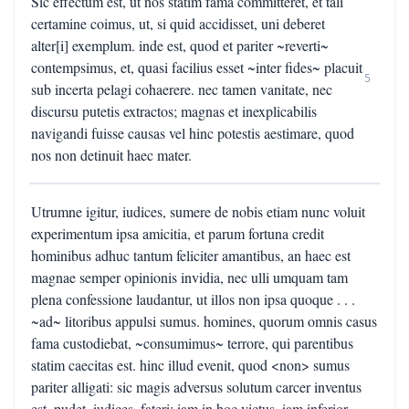
Sic effectum est, ut nos statim fama committeret, et tali
certamine coimus, ut, si quid accidisset, uni deberet
alter[i] exemplum. inde est, quod et pariter ~reverti~
contempsimus, et, quasi facilius esset ~inter fides~ placuit
5
sub incerta pelagi cohaerere. nec tamen vanitate, nec
discursu putetis extractos; magnas et inexplicabilis
navigandi fuisse causas vel hinc potestis aestimare, quod
nos non detinuit haec mater.
Utrumne igitur, iudices, sumere de nobis etiam nunc voluit
experimentum ipsa amicitia, et parum fortuna credit
hominibus adhuc tantum feliciter amantibus, an haec est
magnae semper opinionis invidia, nec ulli umquam tam
plena confessione laudantur, ut illos non ipsa quoque . . .
~ad~ litoribus appulsi sumus. homines, quorum omnis casus
fama custodiebat, ~consumimus~ terrore, qui parentibus
statim caecitas est. hinc illud evenit, quod <non> sumus
pariter alligati: sic magis adversus solutum carcer inventus
est. pudet, iudices, fateri: iam in hoc victus, iam inferior