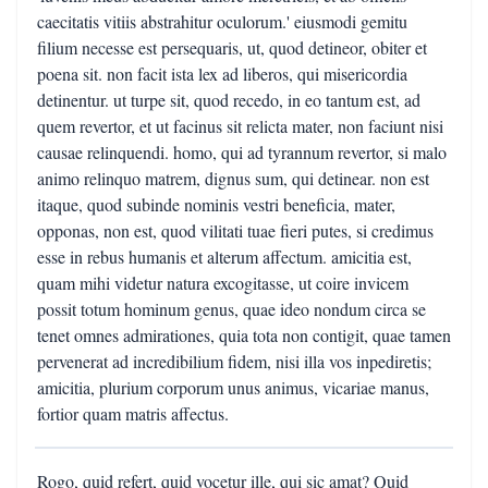
caecitatis vitiis abstrahitur oculorum.' eiusmodi gemitu
filium necesse est persequaris, ut, quod detineor, obiter et
poena sit. non facit ista lex ad liberos, qui misericordia
detinentur. ut turpe sit, quod recedo, in eo tantum est, ad
quem revertor, et ut facinus sit relicta mater, non faciunt nisi
causae relinquendi. homo, qui ad tyrannum revertor, si malo
animo relinquo matrem, dignus sum, qui detinear. non est
itaque, quod subinde nominis vestri beneficia, mater,
opponas, non est, quod vilitati tuae fieri putes, si credimus
esse in rebus humanis et alterum affectum. amicitia est,
quam mihi videtur natura excogitasse, ut coire invicem
possit totum hominum genus, quae ideo nondum circa se
tenet omnes admirationes, quia tota non contigit, quae tamen
pervenerat ad incredibilium fidem, nisi illa vos inpediretis;
amicitia, plurium corporum unus animus, vicariae manus,
fortior quam matris affectus.
Rogo, quid refert, quid vocetur ille, qui sic amat? Quid