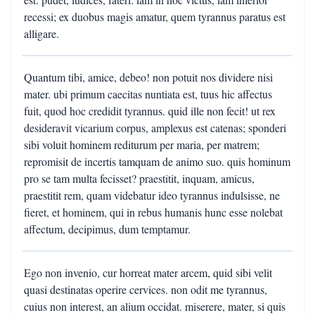
recessi; ex duobus magis amatur, quem tyrannus paratus est
alligare.
Quantum tibi, amice, debeo! non potuit nos dividere nisi
mater. ubi primum caecitas nuntiata est, tuus hic affectus
fuit, quod hoc credidit tyrannus. quid ille non fecit! ut rex
desideravit vicarium corpus, amplexus est catenas; sponderi
sibi voluit hominem rediturum per maria, per matrem;
repromisit de incertis tamquam de animo suo. quis hominum
pro se tam multa fecisset? praestitit, inquam, amicus,
praestitit rem, quam videbatur ideo tyrannus indulsisse, ne
fieret, et hominem, qui in rebus humanis hunc esse nolebat
affectum, decipimus, dum temptamur.
Ego non invenio, cur horreat mater arcem, quid sibi velit
quasi destinatas operire cervices. non odit me tyrannus,
cuius non interest, an alium occidat. miserere, mater, si quis