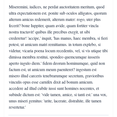
Miseremini, iudices, ne perdat auctoritatem meritum, quod
ultra expectationem est. ponite sub oculos alligatos, quorum
alterum amicus redemerit, alterum mater: rogo, uter plus
fecerit? bone Iuppiter, quam avide, quam fortiter vincla
nostra tractavit! quibus ille precibus exegit, ut sibi
crederetur! 'accipe,' inquit, 'has manus, haec membra, si fieri
potest, ut amicum matri remittamus. in totum explebo, si
videtur, vicaria poena locum recedentis, vel, si vis utique tibi
dimissa membra restitui, spondeo quemcumque iusseris
aperto iugulo diem.' fidem deorum hominumque, quid non
factum est, ut amicum meum paeniteret? ingestum est
misero illud carceris tenebrarumque secretum, gravioribus
vinculis opus esse carnifex dixit ad bonum amicum.
accedere ad illud cubile iussi sunt homines nocentes, et
subinde dictum est: 'vide tamen, amice, si tanti est.' una vox,
unus miseri gemitus: 'urite, lacerate, distrahite, ille tamen
revertetur.'