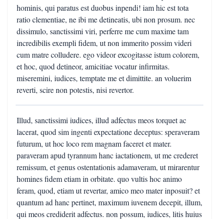
hominis, qui paratus est duobus inpendi! iam hic est tota
ratio clementiae, ne ibi me detineatis, ubi non prosum. nec
dissimulo, sanctissimi viri, perferre me cum maxime tam
incredibilis exempli fidem, ut non immerito possim videri
cum matre colludere. ego videor excogitasse istum colorem,
et hoc, quod detineor, amicitiae vocatur infirmitas.
miseremini, iudices, temptate me et dimittite. an voluerim
reverti, scire non potestis, nisi revertor.
Illud, sanctissimi iudices, illud adfectus meos torquet ac
lacerat, quod sim ingenti expectatione deceptus: speraveram
futurum, ut hoc loco rem magnam faceret et mater.
paraveram apud tyrannum hanc iactationem, ut me crederet
remissum, et genus ostentationis adamaveram, ut mirarentur
homines fidem etiam in orbitate. quo vultis hoc animo
feram, quod, etiam ut revertar, amico meo mater inposuit? et
quantum ad hanc pertinet, maximum iuvenem decepit, illum,
qui meos crediderit adfectus. non possum, iudices, litis huius