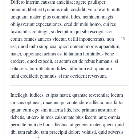
Differo interim causam amicitiae; agere paulisper
omnium libet. et tyrannus mihi credidit; volo reverti. nulli
umquam, mater, plus commisit fides, neminem magis
obligaverunt expectationes. credidit mihi homo, cui res
favorabilis contingit, si decipitur, qui sibi excogitasse
contra omnes amicos videtur, ut illi inponeremus. non
15
est, quod mihi supplicia, quod omnem mortis apparatum,
mater, opponas; facinus est id tantum hominibus bene
credere, quod expedit, et actum est de rebus humanis, si
sola servatur utilitatium fides. infinitum est, quantum
mihi crediderit tyrannus, si me occiderit reversum.
Intellegit, iudices, et ipsa mater, quantae reverentiae locum
amicus optineat, quae incipit contendere adfectu. nisi fallor
igitur, cum ego sim materia litis, hoc primum aestimare
debetis, ut<er> in mea calamitate plus fecerit. ante omnia
permitte mihi de hoc adfectus tui genere, mater, queri. quid
tibi tam rabido, tam praecipiti dolore voluisti, quid adversis