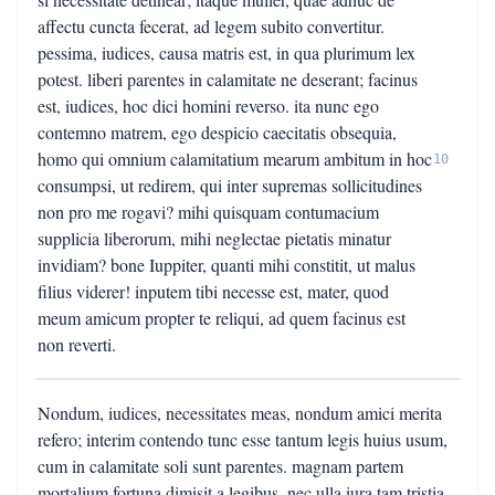
affectu cuncta fecerat, ad legem subito convertitur.
pessima, iudices, causa matris est, in qua plurimum lex
potest. liberi parentes in calamitate ne deserant; facinus
est, iudices, hoc dici homini reverso. ita nunc ego
contemno matrem, ego despicio caecitatis obsequia,
homo qui omnium calamitatium mearum ambitum in hoc
10
consumpsi, ut redirem, qui inter supremas sollicitudines
non pro me rogavi? mihi quisquam contumacium
supplicia liberorum, mihi neglectae pietatis minatur
invidiam? bone Iuppiter, quanti mihi constitit, ut malus
filius viderer! inputem tibi necesse est, mater, quod
meum amicum propter te reliqui, ad quem facinus est
non reverti.
Nondum, iudices, necessitates meas, nondum amici merita
refero; interim contendo tunc esse tantum legis huius usum,
cum in calamitate soli sunt parentes. magnam partem
mortalium fortuna dimisit a legibus, nec ulla iura tam tristia