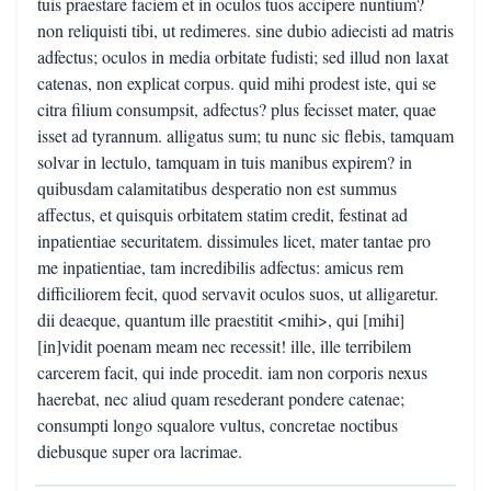
tuis praestare faciem et in oculos tuos accipere nuntium?
non reliquisti tibi, ut redimeres. sine dubio adiecisti ad matris
adfectus; oculos in media orbitate fudisti; sed illud non laxat
catenas, non explicat corpus. quid mihi prodest iste, qui se
citra filium consumpsit, adfectus? plus fecisset mater, quae
isset ad tyrannum. alligatus sum; tu nunc sic flebis, tamquam
solvar in lectulo, tamquam in tuis manibus expirem? in
quibusdam calamitatibus desperatio non est summus
affectus, et quisquis orbitatem statim credit, festinat ad
inpatientiae securitatem. dissimules licet, mater tantae pro
me inpatientiae, tam incredibilis adfectus: amicus rem
difficiliorem fecit, quod servavit oculos suos, ut alligaretur.
dii deaeque, quantum ille praestitit <mihi>, qui [mihi]
[in]vidit poenam meam nec recessit! ille, ille terribilem
carcerem facit, qui inde procedit. iam non corporis nexus
haerebat, nec aliud quam resederant pondere catenae;
consumpti longo squalore vultus, concretae noctibus
diebusque super ora lacrimae.