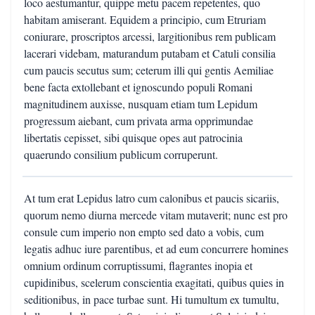
loco aestumantur, quippe metu pacem repetentes, quo
habitam amiserant. Equidem a principio, cum Etruriam
coniurare, proscriptos arcessi, largitionibus rem publicam
lacerari videbam, maturandum putabam et Catuli consilia
cum paucis secutus sum; ceterum illi qui gentis Aemiliae
bene facta extollebant et ignoscundo populi Romani
magnitudinem auxisse, nusquam etiam tum Lepidum
progressum aiebant, cum privata arma opprimundae
libertatis cepisset, sibi quisque opes aut patrocinia
quaerundo consilium publicum corruperunt.
At tum erat Lepidus latro cum calonibus et paucis sicariis,
quorum nemo diurna mercede vitam mutaverit; nunc est pro
consule cum imperio non empto sed dato a vobis, cum
legatis adhuc iure parentibus, et ad eum concurrere homines
omnium ordinum corruptissumi, flagrantes inopia et
cupidinibus, scelerum conscientia exagitati, quibus quies in
seditionibus, in pace turbae sunt. Hi tumultum ex tumultu,