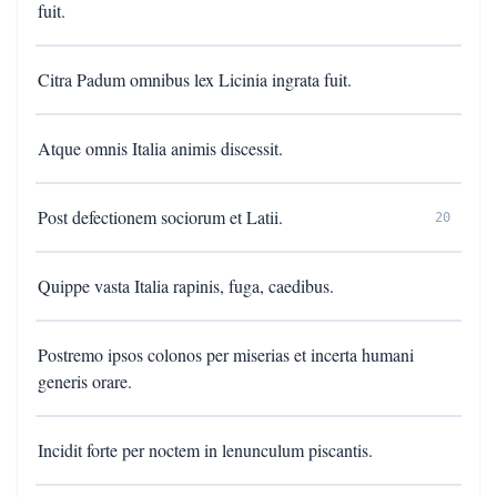
fuit.
Citra Padum omnibus lex Licinia ingrata fuit.
Atque omnis Italia animis discessit.
Post defectionem sociorum et Latii.
20
Quippe vasta Italia rapinis, fuga, caedibus.
Postremo i­psos colonos per miserias et incerta humani
generis orare.
Incidit forte per noctem in lenunculum piscantis.