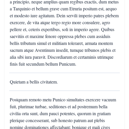
a principio, neque amplius quam regibus exactis, dum metus
a Tarquinio et bellum grave cum Etruria positum est, aequo
et modesto iure agitatum. Dein servili imperio patres plebem
exercere, de vita atque tergo regio more consulere, agro
pellere et, ceteris expertibus, soli in imperio agere. Quibus
saevitiis et maxime fenore oppressa plebes cum­ assiduis
bellis tributum simul et militiam toleraret, armata montem
sacrum atque Aventinum insedit, tumque tribunos plebis et
alia sibi iura paravit. Discordiarum et certaminis utrimque
finis fuit secundum bellum Punicum.
Quietam a bellis civitatem.
Postquam remoto metu Punico simultates exercere vacuum
fuit, plurimae turbae, seditiones et ad postremum bella
civilia orta sunt, dum pauci potentes, quorum in gratiam
plerique concesserant, sub honesto patrum aut plebis
nomine dominationes affectabant; bonique et mali cives