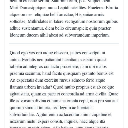
bellum ex bello serunt, Saturnini olim, post Sulpici, dein
Mari Damasippique, nunc Lepidi satellites. Praeterea Etruria
atque omnes reliquiae belli arrectae, Hispaniae armis
sollicitae, Mithridates in latere vectigalium nostrorum quibus
adhuc sustentamur, diem bello circumspicit; quin praeter
idoneum ducem nihil abest ad subvortundum imperium.
Quod ego vos oro atque obsecro, patres conscripti, ut
animadvortatis neu patiamini licentiam scelerum quasi
rabiem ad integros contactu procedere; nam ubi malos
praemia secuntur, haud facile quisquam gratuito bonus est.
An expectatis dum exercitu rursus admoto ferro atque
flamma urbem invadat? Quod multo propius est ab eo quo
agitat statu, quam ex pace et concordia ad arma civilia. Quae
ille advorsum divina et humana omnia cepit, non pro sua aut
quorum simulat iniuria, sed legum ac libertatis
subvortundae. Agitur enim ac laceratur animi cupidine et
noxarum metu, expers consili, inquies, haec atque illa
temptans, metuit otium, odit bellum, luxu atque licentia