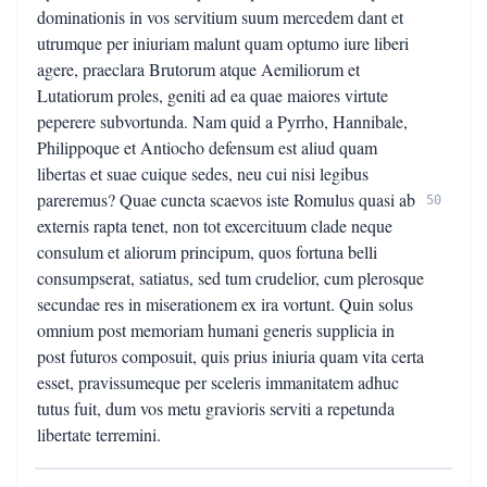
dominationis in vos servitium suum mercedem dant et
utrumque per iniuriam malunt quam optumo iure liberi
agere, praeclara Brutorum atque Aemiliorum et
Lutatiorum proles, geniti ad ea quae maiores virtute
peperere subvortunda. Nam quid a Pyrrho, Hannibale,
Philippoque et Antiocho defensum est aliud quam
libertas et suae cuique sedes, neu cui nisi legibus
pareremus? Quae cuncta scaevos iste Romulus quasi ab
50
externis rapta tenet, non tot excercituum clade neque
consulum et aliorum principum, quos fortuna belli
consumpserat, satiatus, sed tum crudelior, cum plerosque
secundae res in miserationem ex ira vortunt. Quin solus
omnium post memoriam humani generis supplicia in
post futuros composuit, quis prius iniuria quam vita certa
esset, pravissumeque per sceleris immanitatem adhuc
tutus fuit, dum vos metu gravioris serviti a repetunda
libertate terremini.