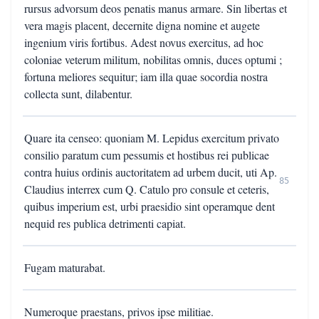
rursus advorsum deos penatis manus armare. Sin libertas et
vera magis placent, decernite digna nomine et augete
ingenium viris fortibus. Adest novus exercitus, ad hoc
coloniae veterum militum, nobilitas omnis, duces optumi ;
fortuna meliores sequitur; iam illa quae socordia nostra
collecta sunt, dilabentur.
Quare ita censeo: quoniam M. Lepidus exercitum privato
consilio paratum cum pessumis et hostibus rei publicae
contra huius ordinis auctoritatem ad urbem ducit, uti Ap.
85
Claudius interrex cum Q. Catulo pro consule et ceteris,
quibus imperium est, urbi praesidio sint operamque dent
nequid res publica detrimenti capiat.
Fugam maturabat.
Numeroque praestans, privos ipse militiae.