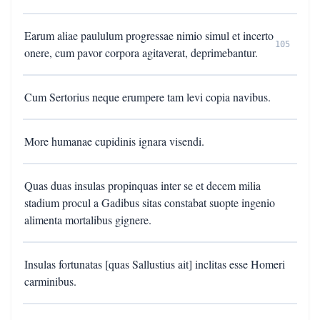
Earum aliae paululum progressae nimio simul et incerto
105
onere, cum pavor corpora agitaverat, deprimebantur.
Cum Sertorius neque erumpere tam levi copia navibus.
More humanae cupidinis ignara visendi.
Quas duas insulas propinquas inter se et decem milia
stadium procul a Gadibus sitas constabat suopte ingenio
alimenta mortalibus gignere.
Insulas fortunatas [quas Sallustius ait] inclitas esse Homeri
carminibus.