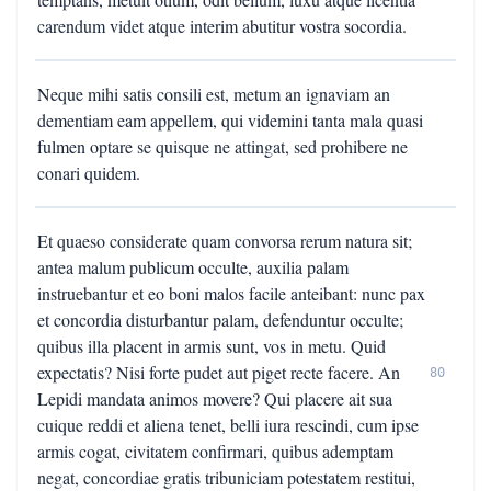
carendum videt atque interim abutitur vostra socordia.
Neque mihi satis consili est, metum an ignaviam an
dementiam eam appellem, qui videmini tanta mala quasi
fulmen optare se quisque ne attingat, sed prohibere ne
conari quidem.
Et quaeso considerate quam convorsa rerum natura sit;
antea malum publicum occulte, auxilia palam
instruebantur et eo boni malos facile anteibant: nunc pax
et concordia disturbantur palam, defenduntur occulte;
quibus illa placent in armis sunt, vos in metu. Quid
expectatis? Nisi forte pudet aut piget recte facere. An
80
Lepidi mandata animos movere? Qui placere ait sua
cuique reddi et aliena tenet, belli iura rescindi, cum ipse
armis cogat, civitatem confirmari, quibus ademptam
negat, concordiae gratis tribuniciam potestatem restitui,