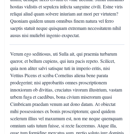
hostias vidistis et sepulcra infecta sanguine civili. Estne viris
reliqui aliud quam solvere iniuriam aut mori per virtutem?
Quoniam quidem unum omnibus finem natura vel ferro
saeptis statuit neque quisquam extremam necessitatem nihil
ausus nisi muliebri ingenio exspectat.
Verum ego seditiosus, uti Sulla ait, qui praemia turbarum
queror, et bellum cupiens, qui iura pacis repeto. Scilicet,
quia non aliter salvi satisque tuti in imperio eritis, nisi
Vettius Picens et scriba Cornelius aliena bene parata
prodegerint; nisi approbaritis omnes proscriptionem
innoxiorum ob divitias, cruciatus virorum illustrium, vastam
urbem fuga et caedibus, bona civium miserorum quasi
Cimbricam praedam venum aut dono datam. At obiectat
mihi possessiones ex bonis proscriptorum; quod quidem
scelerum illius vel maxumum est, non me neque quemquam
omnium satis tutum fuisse, si recte faceremus. Atque illa,
quae tum formidine mercatus sum, pretio soluto iure dominis