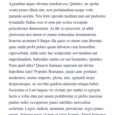
Agundum atque obviam eundum est, Quirites, ne spolia
vostra penes illum sint, non prolatandum neque votis
paranda auxilia. Nisi forte speratis taedium iam aut pudorem
tyrannidis Sullae esse et eum per scelus occupata
periculosius dimissurum. At ille eo processit, ut nihil
gloriosum nisi tutum et omnia retinendae dominationis
honesta aestumet.9 Itaque illa quies et otium cum libertate,
quae multi probi potius quam laborem cum honoribus
capessebant, nulla sunt; hac tempestate serviundum aut
imperitandum, habendus metus est aut faciundus, Quirites.
Nam quid ultra? Quaeve humana superant aut divina
impolluta sunt? Populus Romanus, paulo ante gentium
moderator, exutus imperio, gloria, iure, agitandi inops
despectusque, ne servilia quidem alimenta reliqua habet.
Sociorum et Lati magna vis civitate pro multis et egregiis
factis a vobis data per unum prohibentur et plebis innoxiae
patrias sedes occupavere pauci satellites mercedem
scelerum. Leges, iudicia, aerarium, provinciae, reges penes
unum, denique necis civium et vitae licentia. Simul humanas