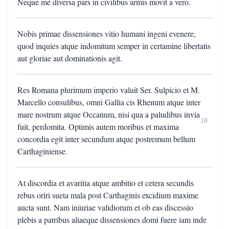
Neque me diversa pars in civilibus armis movit a vero.
Nobis primae dissensiones vitio humani ingeni evenere,
quod inquies atque indomitum semper in certamine libertatis
aut gloriae aut dominationis agit.
Res Romana plurimum imperio valuit Ser. Sulpicio et M.
Marcello consulibus, omni Gallia cis Rhenum atque inter
mare nostrum atque Occanum, nisi qua a paludibus invia
10
fuit, perdomita. Optimis autem moribus et maxima
concordia egit inter secundum atque postremum bellum
Carthaginiense.
At discordia et avaritia atque ambitio et cetera secundis
rebus oriri sueta mala post Carthaginis excidium maxime
aucta sunt. Nam iniuriae validiorum et ob eas discessio
plebis a patribus aliaeque dissensiones domi fuere iam inde