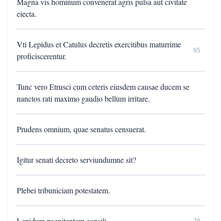
Magna vis hominum convenerat agris pulsa aut civitate
eiecta.
Vti Lepidus et Catulus decretis exercitibus maturrime
65
proficiscerentur.
Tunc vero Etrusci cum ceteris eiusdem causae ducem se
nanctos rati maximo gaudio bellum irritare.
Prudens omnium, quae senatus censuerat.
Igitur senati decreto serviundumne sit?
Plebei tribuniciam potestatem.
Lepidum paenitentem consili.