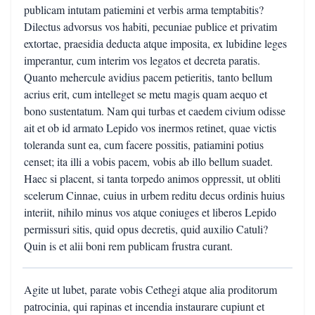
publicam intutam patiemini et verbis arma temptabitis?
Dilectus advorsus vos habiti, pecuniae publice et privatim
extortae, praesidia deducta atque imposita, ex lubidine leges
imperantur, cum interim vos legatos et decreta paratis.
Quanto mehercule avidius pacem petieritis, tanto bellum
acrius erit, cum intelleget se metu magis quam aequo et
bono sustentatum. Nam qui turbas et caedem civium odisse
ait et ob id armato Lepido vos inermos retinet, quae victis
toleranda sunt ea, cum facere possitis, patiamini potius
censet; ita illi a vobis pacem, vobis ab illo bellum suadet.
Haec si placent, si tanta torpedo animos oppressit, ut obliti
scelerum Cinnae, cuius in urbem reditu decus ordinis huius
interiit, nihilo minus vos atque coniuges et liberos Lepido
permissuri sitis, quid opus decretis, quid auxilio Catuli?
Quin is et alii boni rem publicam frustra curant.
Agite ut lubet, parate vobis Cethegi atque alia proditorum
patrocinia, qui rapinas et incendia instaurare cupiunt et