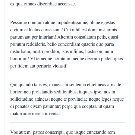
ex qua omnes discordiae accensae.
Pessume omnium atque impudentissume, tibine egestas
civium et luctus curae sunt? Cui nihil est domi nisi armis
partum aut per iniuriam! Alterum consulatum petis, quasi
primum reddideris, bello concordiam quaeris quo parta
disturbatur, nostri proditor, istis infidus, hostis omnium
bonorum! Vt te neque hominum neque deorum pudet, quos
per fidem aut periurio violasti!
Qui quando talis es, maneas in sententia et retineas arma te
hortor, neu prolatandis seditionibus, inquies ipse, nos in
sollicitudine attineas; neque te provinciae neque leges neque
di penates civem patiuntur; perge qua coeptas, ut quam
maturrume merita invenias.
Vos autem, patres conscripti, quo usque cunctando rem