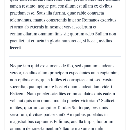
tamen restituo, neque pati consilium est ullam ex civibus
praedam esse. Satis illa fuerint, quae rabie contracta
toleravimus, manus conserentis inter se Romanos exercitus
et arma ab externis in nosmet vorsa; scelerum et
contumeliarum omnium finis sit; quorum adeo Sullam non
paenitet, ut et facta in gloria numeret et, si liceat, avidius
fecerit.
Neque iam quid existumetis de illo, sed quantum audeatis
vereor, ne alius alium principem expectantes ante capiamini,
non opibus eius, quae futiles et corruptae sunt, sed vostra
socordia, qua raptum ire licet et quam audeat, tam videri
Felicem. Nam praeter satellites commaculatos quis eadem
volt aut quis non omnia mutata praeter victoriam? Scilicet
milites, quorum sanguine Tarulae Scirtoque, pessumis
servorum, divitiae partae sunt? An quibus praelatus in
magistratibus capiundis Fufidius, ancilla turpis, honorum
omnium dehonestamentum? Itaque maxumam mihi