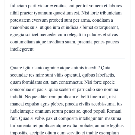
fiduciam parit victor exercitus, cui per tot volnera et labores
nihil praeter tyrannum quaesitum est. Nisi forte tribuniciam
potestatem evorsum profecti sunt per arma, conditam a
maioribus suis, utique iura et iudicia sibimet extorquerent,
egregia scilicet mercede, cum relegati in paludes et silvas
contumeliam atque invidiam suam, praemia penes paucos
intellegerent.
Quare igitur tanto agmine atque animis incedit? Quia
secundae res mire sunt vitiis optentui, quibus labefactis,
quam formidatus est, tam contemnetur. Nisi forte specie
concordiae et pacis, quae sceleri et parricidio suo nomina
indidit. Neque aliter rem publicam et belli finem ait, nisi
maneat expulsa agris plebes, praeda civilis acerbissuma, ius
iudiciumque omnium rerum penes se, quod populi Romani
fuit. Quae si vobis pax et composita intelleguntur, maxuma
turbamenta rei publicae atque exitia probate, annuite legibus
impositis, accipite otium cum servitio et tradite exemplum