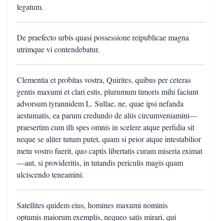
legatum.
De praefecto urbis quasi possessione reipublicae magna
utrimque vi contendebatur.
Clementia et probitas vostra, Quirites, quibus per ceteras
gentis maxumi et clari estis, plurumum timoris mihi faciunt
advorsum tyrannidem L. Sullae, ne, quae ipsi nefanda
aestumatis, ea parum credundo de aliis circumveniamini—
praesertim cum illi spes omnis in scelere atque perfidia sit
neque se aliter tutum putet, quam si peior atque intestabilior
metu vostro fuerit, quo captis libertatis curam miseria eximat
—aut, si provideritis, in tutandis periculis magis quam
ulciscendo teneamini.
Satellites quidem eius, homines maxumi nominis
optumis maiorum exemplis, nequeo satis mirari, qui