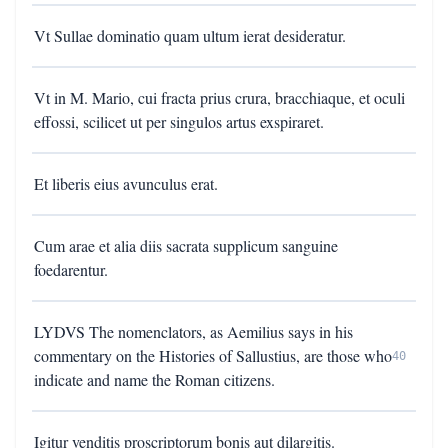
Vt Sullae dominatio quam ultum ierat desideratur.
Vt in M. Mario, cui fracta prius crura, bracchiaque, et oculi
effossi, scilicet ut per singulos artus exspiraret.
Et liberis eius avunculus erat.
Cum arae et alia diis sacrata supplicum sanguine
foedarentur.
LYDVS The nomenclators, as Aemilius says in his
commentary on the Histories of Sallustius, are those who
40
indicate and name the Roman citizens.
Igitur venditis proscriptorum bonis aut dilargitis.