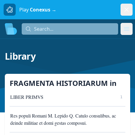
Dism
Play
Conexus →
Search...
Search...
Ope
Library
FRAGMENTA HISTORIARUM
in
LIBER PRIMVS
1
Res populi Romani M. Lepido Q. Catulo consulibus, ac
deinde militiae et domi gestas composui.