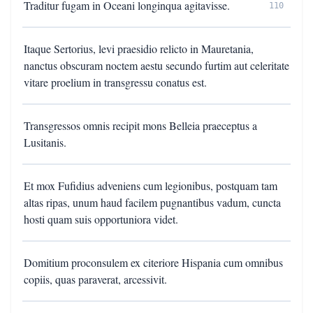
Traditur fugam in Oceani longinqua agitavisse.
110
Itaque Sertorius, levi praesidio relicto in Mauretania,
nanctus obscuram noctem aestu secundo furtim aut celeritate
vitare proelium in transgressu conatus est.
Transgressos omnis recipit mons Belleia praeceptus a
Lusitanis.
Et mox Fufidius adveniens cum legionibus, postquam tam
altas ripas, unum haud facilem pugnantibus vadum, cuncta
hosti quam suis opportuniora videt.
Domitium proconsulem ex citeriore Hispania cum omnibus
copiis, quas paraverat, arcessivit.