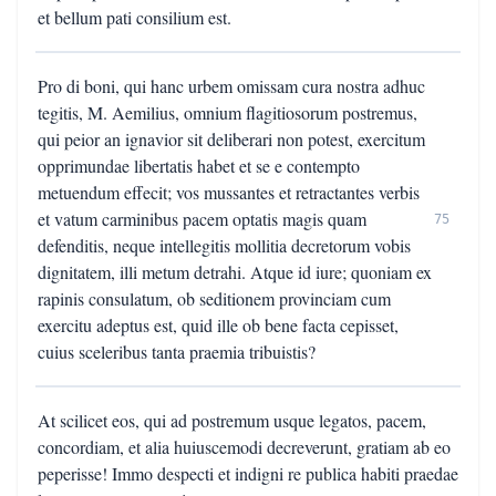
et bellum pati consilium est.
Pro di boni, qui hanc urbem omissam cura nostra adhuc
tegitis, M. Aemilius, omnium flagitiosorum postremus,
qui peior an ignavior sit deliberari non potest, exercitum
opprimundae libertatis habet et se e contempto
metuendum effecit; vos mussantes et retractantes verbis
et vatum carminibus pacem optatis magis quam
75
defenditis, neque intellegitis mollitia decretorum vobis
dignitatem, illi metum detrahi. Atque id iure; quoniam ex
rapinis consulatum, ob seditionem provinciam cum
exercitu adeptus est, quid ille ob bene facta cepisset,
cuius sceleribus tanta praemia tribuistis?
At scilicet eos, qui ad postremum usque legatos, pacem,
concordiam, et alia huiuscemodi decreverunt, gratiam ab eo
peperisse! Immo despecti et indigni re publica habiti praedae