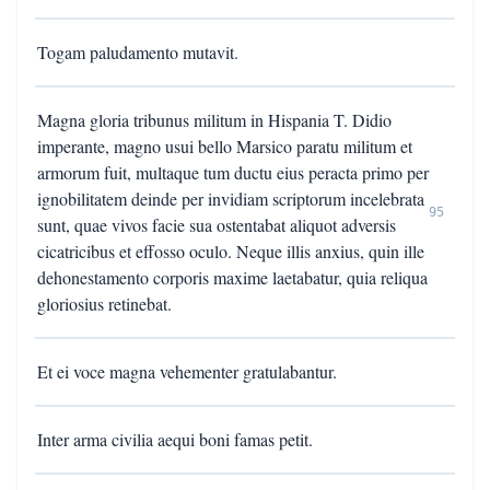
Togam paludamento mutavit.
Magna gloria tribunus militum in Hispania T. Didio
imperante, magno usui bello Marsico paratu militum et
armorum fuit, multaque tum ductu eius peracta primo per
ignobilitatem deinde per invidiam scriptorum incelebrata
95
sunt, quae vivos facie sua ostentabat aliquot adversis
cicatricibus et effosso oculo. Neque illis anxius, quin ille
dehonestamento corporis maxime laetabatur, quia reliqua
gloriosius retinebat.
Et ei voce magna vehementer gratulabantur.
Inter arma civilia aequi boni famas petit.