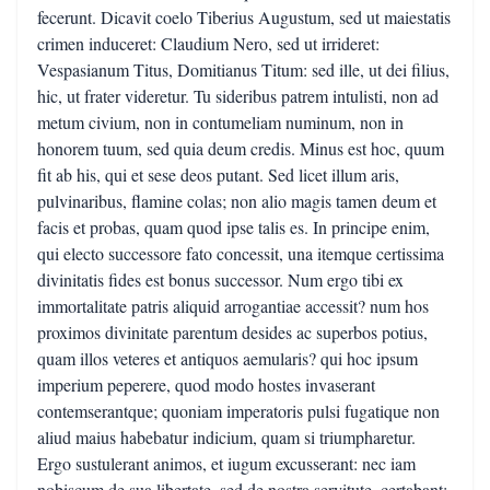
fecerunt. Dicavit coelo Tiberius Augustum, sed ut maiestatis
crimen induceret: Claudium Nero, sed ut irrideret:
Vespasianum Titus, Domitianus Titum: sed ille, ut dei filius,
hic, ut frater videretur. Tu sideribus patrem intulisti, non ad
metum civium, non in contumeliam numinum, non in
honorem tuum, sed quia deum credis. Minus est hoc, quum
fit ab his, qui et sese deos putant. Sed licet illum aris,
pulvinaribus, flamine colas; non alio magis tamen deum et
facis et probas, quam quod ipse talis es. In principe enim,
qui electo successore fato concessit, una itemque certissima
divinitatis fides est bonus successor. Num ergo tibi ex
immortalitate patris aliquid arrogantiae accessit? num hos
proximos divinitate parentum desides ac superbos potius,
quam illos veteres et antiquos aemularis? qui hoc ipsum
imperium peperere, quod modo hostes invaserant
contemserantque; quoniam imperatoris pulsi fugatique non
aliud maius habebatur indicium, quam si triumpharetur.
Ergo sustulerant animos, et iugum excusserant: nec iam
nobiscum de sua libertate, sed de nostra servitute, certabant: