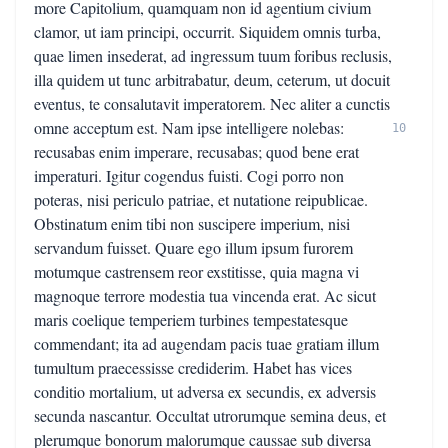
more Capitolium, quamquam non id agentium civium
clamor, ut iam principi, occurrit. Siquidem omnis turba,
quae limen insederat, ad ingressum tuum foribus reclusis,
illa quidem ut tunc arbitrabatur, deum, ceterum, ut docuit
eventus, te consalutavit imperatorem. Nec aliter a cunctis
omne acceptum est. Nam ipse intelligere nolebas:
10
recusabas enim imperare, recusabas; quod bene erat
imperaturi. Igitur cogendus fuisti. Cogi porro non
poteras, nisi periculo patriae, et nutatione reipublicae.
Obstinatum enim tibi non suscipere imperium, nisi
servandum fuisset. Quare ego illum ipsum furorem
motumque castrensem reor exstitisse, quia magna vi
magnoque terrore modestia tua vincenda erat. Ac sicut
maris coelique temperiem turbines tempestatesque
commendant; ita ad augendam pacis tuae gratiam illum
tumultum praecessisse crediderim. Habet has vices
conditio mortalium, ut adversa ex secundis, ex adversis
secunda nascantur. Occultat utrorumque semina deus, et
plerumque bonorum malorumque caussae sub diversa