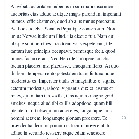
Augebat auctoritatem iubentis in summum discrimen
auctoritas eius adducta: utque magis parendum imperanti
putares, efficiebatur eo, quod ab aliis minus parebatur.
Ad hoc audiebas Senatus Populique consensum. Non
unius Nervae iudicium illud, illa electio fuit. Nam qui
ubique sunt homines, hoc idem votis expetebant; ille
tantum iure principis occupavit, primusque fecit, quod
omnes facturi erant. Nec Hercule tantopere cunctis
factum placeret, nisi placuisset, antequam fieret. At quo,
dii boni, temperamento potestatem tuam fortunamque
moderatus es! Imperator titulis et imaginibus et signis,
ceterum modestia, labore, vigilantia dux et legatus et
miles, quum iam tua vexilla, tuas aquilas magno gradu
anteires, neque aliud tibi ex illa adoptione, quam filii
pietatem, filii obsequium adsereres, longamque huic
nomini aetatem, longamque gloriam precarere. Te
20
providentia deorum primum in locum provexerat; tu
adhuc in secundo resistere atque etiam senescere