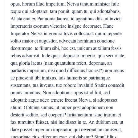
opus, horum illud imperium; Nerva tantum minister fuit:
teque qui adoptaret, tam paruit, quam tu, qui adoptabaris.
Allata erat ex Pannonia laurea, id agentibus diis, ut invicti
imperatoris exortum victoriae insigne decoraret. Hanc
Imperator Nerva in gremio Iovis collocarat: quum repente
solito maior et augustior, advocata hominum concione
deorumque, te filium sibi, hoc est, unicum auxilium fessis
rebus adsumsit. Inde quasi deposito imperio, qua securitate,
qua gloria laetus (nam quantulum refert, deponas, an
partiaris imperium, nisi quod difficilius hoc est?) non secus
ac praesenti tibi innixus, tuis humeris se patriamque
sustentans, tua iuventa, tuo robore invaluit! Statim consedit
omnis tumultus. Non adoptionis opus istud fuit, sed
adoptati: atque adeo temere fecerat Nerva, si adoptasset
alium. Oblitine sumus, ut nuper post adoptionem non
desierit seditio, sed coeperit? Irritamentum istud irarum et
fax tumultus fuisset, nisi incidisset in te. An dubium est, ut
dare posset imperium imperator, qui reverentiam amiserat,
auctoritate eius effectum esse, cui dabatur? Simul filius,