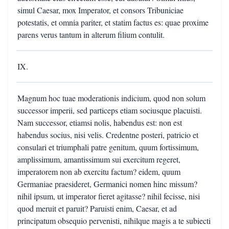
simul Caesar, mox Imperator, et consors Tribuniciae
potestatis, et omnia pariter, et statim factus es: quae proxime
parens verus tantum in alterum filium contulit.
IX.
Magnum hoc tuae moderationis indicium, quod non solum
successor imperii, sed particeps etiam sociusque placuisti.
Nam successor, etiamsi nolis, habendus est: non est
habendus socius, nisi velis. Credentne posteri, patricio et
consulari et triumphali patre genitum, quum fortissimum,
amplissimum, amantissimum sui exercitum regeret,
imperatorem non ab exercitu factum? eidem, quum
Germaniae praesideret, Germanici nomen hinc missum?
nihil ipsum, ut imperator fieret agitasse? nihil fecisse, nisi
quod meruit et paruit? Paruisti enim, Caesar, et ad
principatum obsequio pervenisti, nihilque magis a te subiecti