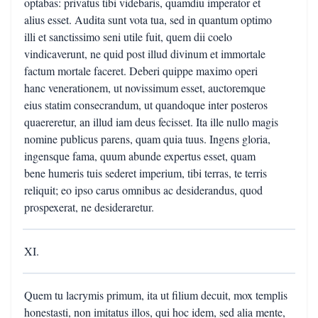
optabas: privatus tibi videbaris, quamdiu imperator et
alius esset. Audita sunt vota tua, sed in quantum optimo
illi et sanctissimo seni utile fuit, quem dii coelo
vindicaverunt, ne quid post illud divinum et immortale
factum mortale faceret. Deberi quippe maximo operi
hanc venerationem, ut novissimum esset, auctoremque
eius statim consecrandum, ut quandoque inter posteros
quaereretur, an illud iam deus fecisset. Ita ille nullo magis
nomine publicus parens, quam quia tuus. Ingens gloria,
ingensque fama, quum abunde expertus esset, quam
bene humeris tuis sederet imperium, tibi terras, te terris
reliquit; eo ipso carus omnibus ac desiderandus, quod
prospexerat, ne desideraretur.
XI.
Quem tu lacrymis primum, ita ut filium decuit, mox templis
honestasti, non imitatus illos, qui hoc idem, sed alia mente,