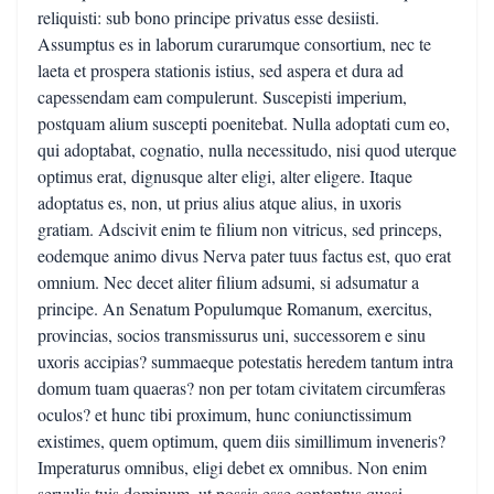
reliquisti: sub bono principe privatus esse desiisti.
Assumptus es in laborum curarumque consortium, nec te
laeta et prospera stationis istius, sed aspera et dura ad
capessendam eam compulerunt. Suscepisti imperium,
postquam alium suscepti poenitebat. Nulla adoptati cum eo,
qui adoptabat, cognatio, nulla necessitudo, nisi quod uterque
optimus erat, dignusque alter eligi, alter eligere. Itaque
adoptatus es, non, ut prius alius atque alius, in uxoris
gratiam. Adscivit enim te filium non vitricus, sed princeps,
eodemque animo divus Nerva pater tuus factus est, quo erat
omnium. Nec decet aliter filium adsumi, si adsumatur a
principe. An Senatum Populumque Romanum, exercitus,
provincias, socios transmissurus uni, successorem e sinu
uxoris accipias? summaeque potestatis heredem tantum intra
domum tuam quaeras? non per totam civitatem circumferas
oculos? et hunc tibi proximum, hunc coniunctissimum
existimes, quem optimum, quem diis simillimum inveneris?
Imperaturus omnibus, eligi debet ex omnibus. Non enim
servulis tuis dominum, ut possis esse contentus quasi