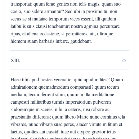
transportat: quum ferae gentes non telis magis, quam suo
coelo, suo sidere armantur? Sed ubi in proximo tu, non
secus ac si mutatae temporum vices essent, illi quidem
latibulis suis clausi tenebantur; nostra agmina percursare
ripas, et aliena occasione, si permitteres, uti, ultroque
hiemem suam barbaris inferre, gaudebant.
XIII.
25
Haec tibi apud hostes veneratio: quid apud milites? Quam
admirationem quemadmodum comparasti? quum tecum
inediam, tecum ferrent sitim; quum in illa meditatione
campestri militaribus turmis imperatorium pulverem
sudoremque misceres, nihil a ceteris, nisi robore ac
praestantia differens; quum libero Marte nunc cominus tela
vibrares, nunc vibrata susciperes, alacer virtute militum et
laetus, quoties aut cassidi tuae aut clypeo gravior ictus
incideret; (laudabas quippe ferientes, hortabarisque, ut