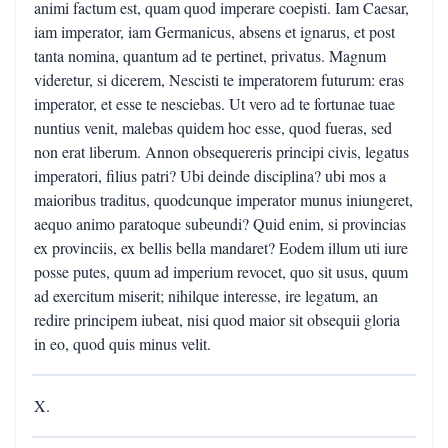
animi factum est, quam quod imperare coepisti. Iam Caesar,
iam imperator, iam Germanicus, absens et ignarus, et post
tanta nomina, quantum ad te pertinet, privatus. Magnum
videretur, si dicerem, Nescisti te imperatorem futurum: eras
imperator, et esse te nesciebas. Ut vero ad te fortunae tuae
nuntius venit, malebas quidem hoc esse, quod fueras, sed
non erat liberum. Annon obsequereris principi civis, legatus
imperatori, filius patri? Ubi deinde disciplina? ubi mos a
maioribus traditus, quodcunque imperator munus iniungeret,
aequo animo paratoque subeundi? Quid enim, si provincias
ex provinciis, ex bellis bella mandaret? Eodem illum uti iure
posse putes, quum ad imperium revocet, quo sit usus, quum
ad exercitum miserit; nihilque interesse, ire legatum, an
redire principem iubeat, nisi quod maior sit obsequii gloria
in eo, quod quis minus velit.
X.