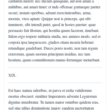
caritatem mereri: nec ducum quisquam, aut non amari a
militibus, aut amari timet: et inde offensae gratiaeque pariter
securi, instant operibus, adsunt exercitationibus, arma,
moenia, viros aptant. Quippe non is princeps, qui sibi
imminere, sibi intendi putet, quod in hostes paretur: quae
persuasio fuit illorum, qui hostilia quum facerent, timebant.
Iidem ergo torpere militaria studia, nec animos modo, sed et
corpora ipsa languescere, gladios etiam incuria hebetari
retundique gaudebant. Duces porro nostri, non tam regum
exterorum, quam suorum principum insidias, nec tam
hostium, quam commilitonum manus ferrumque metuebant.
XIX.
Est haec natura sideribus, ut parva et exilia validiorum
exortus obscuret: similiter Imperatoris adventu Legatorum
dignitas inumbratur. Tu tamen maior omnibus quidem eras,
sed sine ullius deminutione maior: eandem auctoritatem