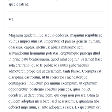
specie latent.
VI.
Magnum quidem illud seculo dedecus, magnum reipublicae
vulnus impressum est. Imperator, et parens generis humani,
obsessus, captus, inclusus: ablata mitissimo seni
servandorum hominum potestas; ereptumque principi illud
in principatu beatissimum, quod nihil cogitur. Si tamen haec
sola erat ratio, quae te publicae salutis gubernaculis
admoveret; prope est ut exclamem, tanti fuisse. Corrupta est
disciplina castrorum, ut tu corrector emendatorque
contingeres: inductum pessimum exemplum, ut optimum
opponeretur: postremo coactus princeps, quos nollet,
occidere, ut daret principem, qui cogi non posset. Olim tu
quidem adoptari merebare; sed nescissemus, quantum tibi
deberet imperium, si ante adoptatus esses. Exspectatum est