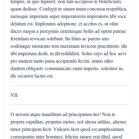
tempus, in quo liqueret, non tam accepisse te beneficium,
quam dedisse. Confugit in sinum tuum concussa respublica,
ruensque imperium super imperatorem imperatoris tibi voce
delatum est. Imploratus adoptione, et accitus es, ut olim
duces magni a peregrinis externisque bellis ad opem patriae
ferendam revocari solebant. Ita filius ac parens uno
eodemque momento rem maximam invicem praestitistis: ille
tibi imperium dedit, tu illi reddidisti. Solus ergo ad hoc aevi
pro munere tanto paria accipiendo fecisti, immo ultro
dantem obligasti: communicato enim imperio, solicitior tu,
ille securior factus est.
VII.
O novum atque inauditum ad principatum iter! Non te
propria cupiditas, proprius metus; sed aliena utilitas, alienus
timor principem fecit. Videaris licet quod est amplissimum
consequutus inter homines; felicius tamen erat illud, quod