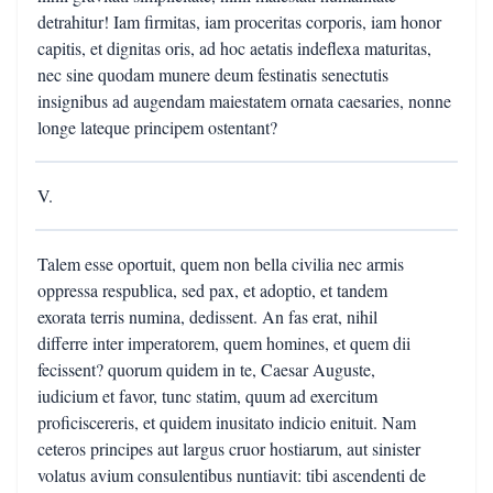
detrahitur! Iam firmitas, iam proceritas corporis, iam honor
capitis, et dignitas oris, ad hoc aetatis indeflexa maturitas,
nec sine quodam munere deum festinatis senectutis
insignibus ad augendam maiestatem ornata caesaries, nonne
longe lateque principem ostentant?
V.
Talem esse oportuit, quem non bella civilia nec armis
oppressa respublica, sed pax, et adoptio, et tandem
exorata terris numina, dedissent. An fas erat, nihil
differre inter imperatorem, quem homines, et quem dii
fecissent? quorum quidem in te, Caesar Auguste,
iudicium et favor, tunc statim, quum ad exercitum
proficiscereris, et quidem inusitato indicio enituit. Nam
ceteros principes aut largus cruor hostiarum, aut sinister
volatus avium consulentibus nuntiavit: tibi ascendenti de