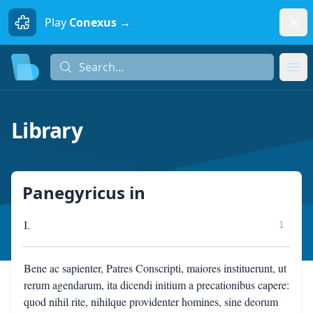
Dism
Play
Conexus →
Search...
Search...
Ope
Library
Panegyricus
in
I.
1
Bene ac sapienter, Patres Conscripti, maiores instituerunt, ut
rerum agendarum, ita dicendi initium a precationibus capere:
quod nihil rite, nihilque providenter homines, sine deorum