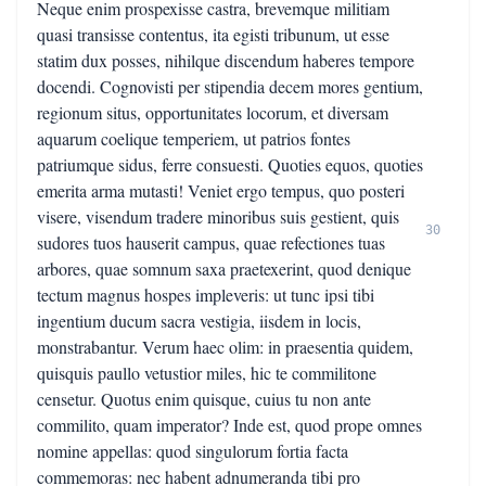
Neque enim prospexisse castra, brevemque militiam
quasi transisse contentus, ita egisti tribunum, ut esse
statim dux posses, nihilque discendum haberes tempore
docendi. Cognovisti per stipendia decem mores gentium,
regionum situs, opportunitates locorum, et diversam
aquarum coelique temperiem, ut patrios fontes
patriumque sidus, ferre consuesti. Quoties equos, quoties
emerita arma mutasti! Veniet ergo tempus, quo posteri
visere, visendum tradere minoribus suis gestient, quis
30
sudores tuos hauserit campus, quae refectiones tuas
arbores, quae somnum saxa praetexerint, quod denique
tectum magnus hospes impleveris: ut tunc ipsi tibi
ingentium ducum sacra vestigia, iisdem in locis,
monstrabantur. Verum haec olim: in praesentia quidem,
quisquis paullo vetustior miles, hic te commilitone
censetur. Quotus enim quisque, cuius tu non ante
commilito, quam imperator? Inde est, quod prope omnes
nomine appellas: quod singulorum fortia facta
commemoras: nec habent adnumeranda tibi pro