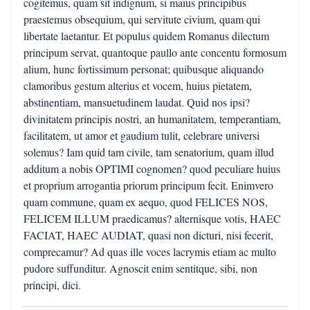
cogitemus, quam sit indignum, si maius principibus
praestemus obsequium, qui servitute civium, quam qui
libertate laetantur. Et populus quidem Romanus dilectum
principum servat, quantoque paullo ante concentu formosum
alium, hunc fortissimum personat; quibusque aliquando
clamoribus gestum alterius et vocem, huius pietatem,
abstinentiam, mansuetudinem laudat. Quid nos ipsi?
divinitatem principis nostri, an humanitatem, temperantiam,
facilitatem, ut amor et gaudium tulit, celebrare universi
solemus? Iam quid tam civile, tam senatorium, quam illud
additum a nobis OPTIMI cognomen? quod peculiare huius
et proprium arrogantia priorum principum fecit. Enimvero
quam commune, quam ex aequo, quod FELICES NOS,
FELICEM ILLUM praedicamus? alternisque votis, HAEC
FACIAT, HAEC AUDIAT, quasi non dicturi, nisi fecerit,
comprecamur? Ad quas ille voces lacrymis etiam ac multo
pudore suffunditur. Agnoscit enim sentitque, sibi, non
principi, dici.