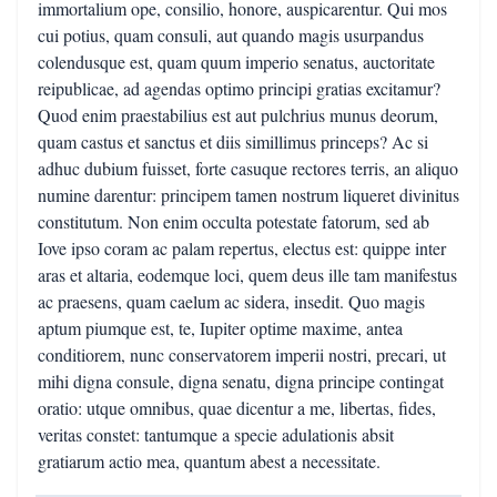
immortalium ope, consilio, honore, auspicarentur. Qui mos
cui potius, quam consuli, aut quando magis usurpandus
colendusque est, quam quum imperio senatus, auctoritate
reipublicae, ad agendas optimo principi gratias excitamur?
Quod enim praestabilius est aut pulchrius munus deorum,
quam castus et sanctus et diis simillimus princeps? Ac si
adhuc dubium fuisset, forte casuque rectores terris, an aliquo
numine darentur: principem tamen nostrum liqueret divinitus
constitutum. Non enim occulta potestate fatorum, sed ab
Iove ipso coram ac palam repertus, electus est: quippe inter
aras et altaria, eodemque loci, quem deus ille tam manifestus
ac praesens, quam caelum ac sidera, insedit. Quo magis
aptum piumque est, te, Iupiter optime maxime, antea
conditiorem, nunc conservatorem imperii nostri, precari, ut
mihi digna consule, digna senatu, digna principe contingat
oratio: utque omnibus, quae dicentur a me, libertas, fides,
veritas constet: tantumque a specie adulationis absit
gratiarum actio mea, quantum abest a necessitate.