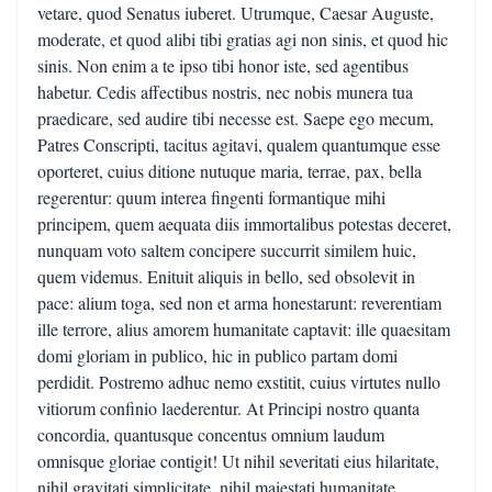
vetare, quod Senatus iuberet. Utrumque, Caesar Auguste,
moderate, et quod alibi tibi gratias agi non sinis, et quod hic
sinis. Non enim a te ipso tibi honor iste, sed agentibus
habetur. Cedis affectibus nostris, nec nobis munera tua
praedicare, sed audire tibi necesse est. Saepe ego mecum,
Patres Conscripti, tacitus agitavi, qualem quantumque esse
oporteret, cuius ditione nutuque maria, terrae, pax, bella
regerentur: quum interea fingenti formantique mihi
principem, quem aequata diis immortalibus potestas deceret,
nunquam voto saltem concipere succurrit similem huic,
quem videmus. Enituit aliquis in bello, sed obsolevit in
pace: alium toga, sed non et arma honestarunt: reverentiam
ille terrore, alius amorem humanitate captavit: ille quaesitam
domi gloriam in publico, hic in publico partam domi
perdidit. Postremo adhuc nemo exstitit, cuius virtutes nullo
vitiorum confinio laederentur. At Principi nostro quanta
concordia, quantusque concentus omnium laudum
omnisque gloriae contigit! Ut nihil severitati eius hilaritate,
nihil gravitati simplicitate, nihil maiestati humanitate