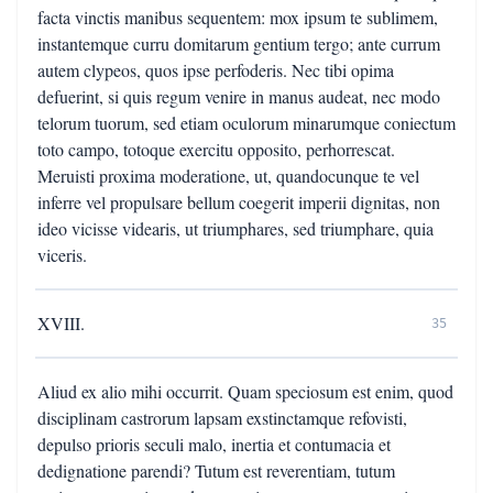
facta vinctis manibus sequentem: mox ipsum te sublimem,
instantemque curru domitarum gentium tergo; ante currum
autem clypeos, quos ipse perfoderis. Nec tibi opima
defuerint, si quis regum venire in manus audeat, nec modo
telorum tuorum, sed etiam oculorum minarumque coniectum
toto campo, totoque exercitu opposito, perhorrescat.
Meruisti proxima moderatione, ut, quandocunque te vel
inferre vel propulsare bellum coegerit imperii dignitas, non
ideo vicisse videaris, ut triumphares, sed triumphare, quia
viceris.
XVIII.
35
Aliud ex alio mihi occurrit. Quam speciosum est enim, quod
disciplinam castrorum lapsam exstinctamque refovisti,
depulso prioris seculi malo, inertia et contumacia et
dedignatione parendi? Tutum est reverentiam, tutum