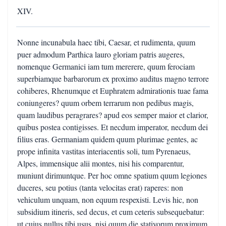
XIV.
Nonne incunabula haec tibi, Caesar, et rudimenta, quum
puer admodum Parthica lauro gloriam patris augeres,
nomenque Germanici iam tum mererere, quum ferociam
superbiamque barbarorum ex proximo auditus magno terrore
cohiberes, Rhenumque et Euphratem admirationis tuae fama
coniungeres? quum orbem terrarum non pedibus magis,
quam laudibus peragrares? apud eos semper maior et clarior,
quibus postea contigisses. Et necdum imperator, necdum dei
filius eras. Germaniam quidem quum plurimae gentes, ac
prope infinita vastitas interiacentis soli, tum Pyrenaeus,
Alpes, immensique alii montes, nisi his comparentur,
muniunt dirimuntque. Per hoc omne spatium quum legiones
duceres, seu potius (tanta velocitas erat) raperes: non
vehiculum unquam, non equum respexisti. Levis hic, non
subsidium itineris, sed decus, et cum ceteris subsequebatur:
ut cuius nullus tibi usus, nisi quum die stativorum proximum