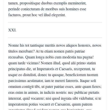
tamen, propositisque duobus exemplis meminerint,
perinde coniecturam de moribus suis homines esse
facturos, prout hoc vel illud elegerint.
XXI.
Nonne his tot tantisque meritis novos aliquos honores, novos
titulos merebare? At tu etiam nomen patris patriae
recusabas. Quam longa nobis cum modestia tua pugna!
quam tarde vicimus! Nomen illud, quod alii primo statim
principatus die, ut Imperatoris et Caesaris, receperunt, tu
usque eo distulisti, donec tu quoque, beneficiorum tuorum
parcissimus aestimator, iam te mereri fatereris. Itaque soli
omnium contigit tibi, ut pater patriae esses, ante quam fieres;
eras enim in animis, in iudiciis nostris: nec publicae pietatis
intererat, quid vocarere; nisi quod ingrata sibi videbatur, si te
imperatorem potius vocaret et Caesarem, quum patrem
experiretur. Quod quidem nomen qua benignitate, qua