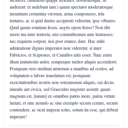
auderent: et audebant iam:) quum spectator moderatorque
ineuntium certamina virorum, arma componeres, tela
tentares, ac si quid durius accipienti videretur, ipse vibrares.
Quid quum solatium fessis, aegris opem ferres? Non tibi
moris tua inire tentoria, nisi commilitonum ante lustrasses;
nec requiem corpori, nisi post omnes, dare. Hac mihi
admiratione dignus imperator non videretur, si inter
Fabricios, et Scipiones, et Camillos talis esset. Tunc enim
illum imitationis ardor, semperque melior aliquis accenderet.
Postquam vero studium armorum a manibus ad oculos, ad
voluptatem a labore translatum est; postquam
exercitationibus nostris non veteranorum aliquis, cui decus
muralis aut civica, sed Graeculus magister assistit: quam
magnum est, [unum] ex omnibus patrio more, patria virtute
laetari, et sine aemulo ac sine exemplo secum certare, secum
contendere, ac sicut imperat solus, solum ita esse, qui debeat
imperare!