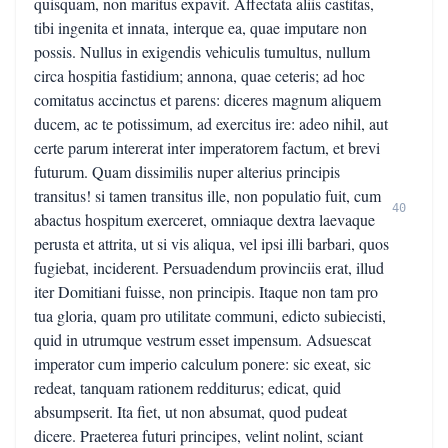
quisquam, non maritus expavit. Affectata aliis castitas,
tibi ingenita et innata, interque ea, quae imputare non
possis. Nullus in exigendis vehiculis tumultus, nullum
circa hospitia fastidium; annona, quae ceteris; ad hoc
comitatus accinctus et parens: diceres magnum aliquem
ducem, ac te potissimum, ad exercitus ire: adeo nihil, aut
certe parum intererat inter imperatorem factum, et brevi
futurum. Quam dissimilis nuper alterius principis
transitus! si tamen transitus ille, non populatio fuit, cum
40
abactus hospitum exerceret, omniaque dextra laevaque
perusta et attrita, ut si vis aliqua, vel ipsi illi barbari, quos
fugiebat, inciderent. Persuadendum provinciis erat, illud
iter Domitiani fuisse, non principis. Itaque non tam pro
tua gloria, quam pro utilitate communi, edicto subiecisti,
quid in utrumque vestrum esset impensum. Adsuescat
imperator cum imperio calculum ponere: sic exeat, sic
redeat, tanquam rationem redditurus; edicat, quid
absumpserit. Ita fiet, ut non absumat, quod pudeat
dicere. Praeterea futuri principes, velint nolint, sciant