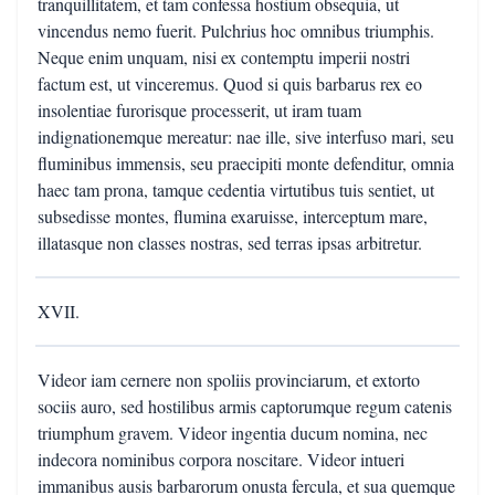
tranquillitatem, et tam confessa hostium obsequia, ut
vincendus nemo fuerit. Pulchrius hoc omnibus triumphis.
Neque enim unquam, nisi ex contemptu imperii nostri
factum est, ut vinceremus. Quod si quis barbarus rex eo
insolentiae furorisque processerit, ut iram tuam
indignationemque mereatur: nae ille, sive interfuso mari, seu
fluminibus immensis, seu praecipiti monte defenditur, omnia
haec tam prona, tamque cedentia virtutibus tuis sentiet, ut
subsedisse montes, flumina exaruisse, interceptum mare,
illatasque non classes nostras, sed terras ipsas arbitretur.
XVII.
Videor iam cernere non spoliis provinciarum, et extorto
sociis auro, sed hostilibus armis captorumque regum catenis
triumphum gravem. Videor ingentia ducum nomina, nec
indecora nominibus corpora noscitare. Videor intueri
immanibus ausis barbarorum onusta fercula, et sua quemque