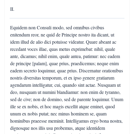
II.
Equidem non Consuli modo, sed omnibus civibus
enitendum reor, ne quid de Principe nostro ita dicant, ut
idem illud de alio dici potuisse videatur. Quare abeant ac
recedant voces illae, quas metus exprimebat: nihil, quale
ante, dicamus; nihil enim, quale antea, patimur: nec eadem
de principe [palam], quae prius, praedicemus; neque enim
eadem secreto loquimur, quae prius. Discernatur orationibus
nostris diversitas temporum, et ex ipso genere gratiarum
agendarum intelligatur, cui, quando sint actae. Nusquam ut
deo, nusquam ut numini blandiamur: non enim de tyranno,
sed de cive; non de domino, sed de parente loquimur. Unum
ille se ex nobis, et hoc magis excellit atque eminet, quod
unum ex nobis putat; nec minus hominem se, quam
hominibus praeesse meminit. Intelligamus ergo bona nostra,
dignosque nos illis usu probemus, atque identidem