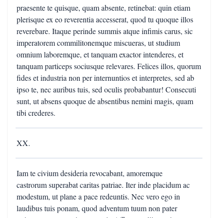
praesente te quisque, quam absente, retinebat: quin etiam
plerisque ex eo reverentia accesserat, quod tu quoque illos
reverebare. Itaque perinde summis atque infimis carus, sic
imperatorem commilitonemque miscueras, ut studium
omnium laboremque, et tanquam exactor intenderes, et
tanquam particeps sociusque relevares. Felices illos, quorum
fides et industria non per internuntios et interpretes, sed ab
ipso te, nec auribus tuis, sed oculis probabantur! Consecuti
sunt, ut absens quoque de absentibus nemini magis, quam
tibi crederes.
XX.
Iam te civium desideria revocabant, amoremque
castrorum superabat caritas patriae. Iter inde placidum ac
modestum, ut plane a pace redeuntis. Nec vero ego in
laudibus tuis ponam, quod adventum tuum non pater