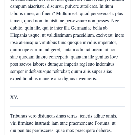
campum alacritate, discursu, pulvere attolleres. Initium
laboris mirer, an finem? Multum est, quod perseverasti: plus
tamen, quod non timuisti, ne perseverare non posses. Nec
dubito, quin ille, qui te inter illa Germaniae bella ab
Hispania usque, ut validissimum praesidium, exciverat, iners
ipse alienisque virtutibus tunc quoque invidus imperator,
quum ope earum indigeret, tantam admirationem tui non
sine quodam timore conceperit, quantam ille genitus Iove
post saevos labores duraque imperia regi suo indomitus
semper indefessusque referebat; quum aliis super alias
expeditionibus munere alio dignus invenireris.
XV.
Tribunus vero disiunctissimas terras, teneris adhuc annis,
viri firmitate lustrasti: iam tunc praemonente Fortuna, ut
diu penitus perdisceres, quae mox praecipere deberes.