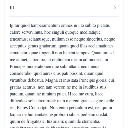
III.
5
Igitur quod temperamentum omnes in illo subito pietatis
calore servavimus, hoc singuli quoque meditatique
teneamus; sciamusque, nullum esse neque sincerius, neque
acceptius genus gratiarum, quam quod illas acclamationes
aemuletur, quae fingendi non habent tempus. Quantum ad
me attinet, laborabo, ut orationem meam ad modestiam
Principis moderationemque submittam, nec minus
considerabo, quid aures eius pati possint, quam quid
virtutibus debeatur. Magna et inusitata Principis gloria, cui
gratias acturus, non tam vereor, ne me in laudibus suis
parcum, quam ne nimium putet. Haec me cura, haec
difficultas sola circumstat: nam merenti gratias agere facile
est, Patres Conscripti. Non enim periculum est, ne, quum
loquar de humanitate, exprobrari sibi superbiam credat;
quum de frugalitate, luxuriam; quum de clementia,
crudelitatem; quum de liberalitate, avaritiam; quum de