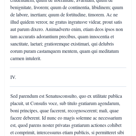
benignitate, livorem; quum de continentia, libidinem; quum
de labore, inertiam; quum de fortitudine, timorem. Ac ne
illud quidem vereor, ne gratus ingratusve videar, prout satis
aut parum dixero. Animadverto enim, etiam deos ipsos non
tam accuratis adorantium precibus, quam innocentia et
sanctitate, laetari; gratioremque existimari, qui delubris
eorum puram castamquem mentem, quam qui meditatum
carmen intulerit.
IV.
Sed parendum est Senatusconsulto, quo ex utilitate publica
placuit, ut Consulis voce, sub titulo gratiarum agendarum,
boni principes, quae facerent, recognoscerent; mali, quae
facere deberent. Id nunc eo magis solemne ac necessarium
est, quod parens noster privatas gratiarum actiones cohibet
et comprimit, intercessurus etiam publicis, si permitteret sibi