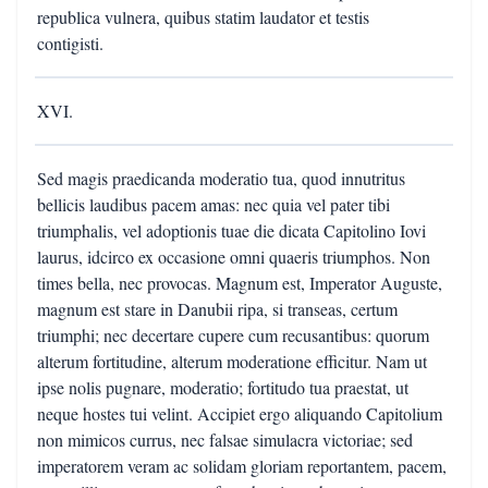
republica vulnera, quibus statim laudator et testis
contigisti.
XVI.
Sed magis praedicanda moderatio tua, quod innutritus
bellicis laudibus pacem amas: nec quia vel pater tibi
triumphalis, vel adoptionis tuae die dicata Capitolino Iovi
laurus, idcirco ex occasione omni quaeris triumphos. Non
times bella, nec provocas. Magnum est, Imperator Auguste,
magnum est stare in Danubii ripa, si transeas, certum
triumphi; nec decertare cupere cum recusantibus: quorum
alterum fortitudine, alterum moderatione efficitur. Nam ut
ipse nolis pugnare, moderatio; fortitudo tua praestat, ut
neque hostes tui velint. Accipiet ergo aliquando Capitolium
non mimicos currus, nec falsae simulacra victoriae; sed
imperatorem veram ac solidam gloriam reportantem, pacem,