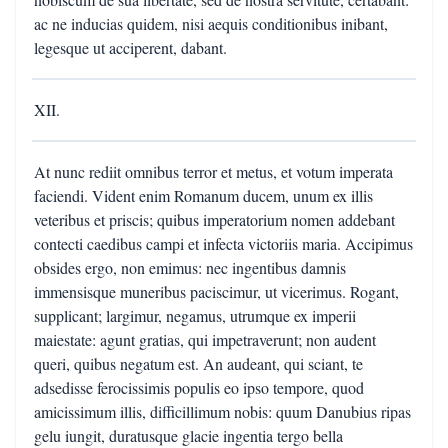
ac ne inducias quidem, nisi aequis conditionibus inibant,
legesque ut acciperent, dabant.
XII.
At nunc rediit omnibus terror et metus, et votum imperata
faciendi. Vident enim Romanum ducem, unum ex illis
veteribus et priscis; quibus imperatorium nomen addebant
contecti caedibus campi et infecta victoriis maria. Accipimus
obsides ergo, non emimus: nec ingentibus damnis
immensisque muneribus paciscimur, ut vicerimus. Rogant,
supplicant; largimur, negamus, utrumque ex imperii
maiestate: agunt gratias, qui impetraverunt; non audent
queri, quibus negatum est. An audeant, qui sciant, te
adsedisse ferocissimis populis eo ipso tempore, quod
amicissimum illis, difficillimum nobis: quum Danubius ripas
gelu iungit, duratusque glacie ingentia tergo bella