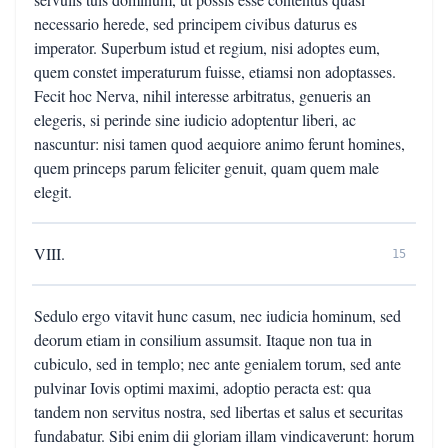
necessario herede, sed principem civibus daturus es
imperator. Superbum istud et regium, nisi adoptes eum,
quem constet imperaturum fuisse, etiamsi non adoptasses.
Fecit hoc Nerva, nihil interesse arbitratus, genueris an
elegeris, si perinde sine iudicio adoptentur liberi, ac
nascuntur: nisi tamen quod aequiore animo ferunt homines,
quem princeps parum feliciter genuit, quam quem male
elegit.
VIII.
15
Sedulo ergo vitavit hunc casum, nec iudicia hominum, sed
deorum etiam in consilium assumsit. Itaque non tua in
cubiculo, sed in templo; nec ante genialem torum, sed ante
pulvinar Iovis optimi maximi, adoptio peracta est: qua
tandem non servitus nostra, sed libertas et salus et securitas
fundabatur. Sibi enim dii gloriam illam vindicaverunt: horum