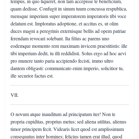
tempus, in quo liqueret, non tam accepisse te beneficium,
quam dedisse. Confugit in sinum tuum concussa respublica,
ruensque imperium super imperatorem imperatoris tibi voce
delatum est. Imploratus adoptione, et accitus es, ut olim
duces magni a peregrinis externisque bellis ad opem patriae
ferendam revocari solebant. Ita filius ac parens uno
eodemque momento rem maximam invicem praestitistis: ille
tibi imperium dedit, tu illi reddidisti. Solus ergo ad hoc aevi
pro munere tanto paria accipiendo fecisti, immo ultro
dantem obligasti: communicato enim imperio, solicitior tu,
ille securior factus est.
VII.
O novum atque inauditum ad principatum iter! Non te
propria cupiditas, proprius metus; sed aliena utilitas, alienus
timor principem fecit. Videaris licet quod est amplissimum
consequutus inter homines; felicius tamen erat illud, quod