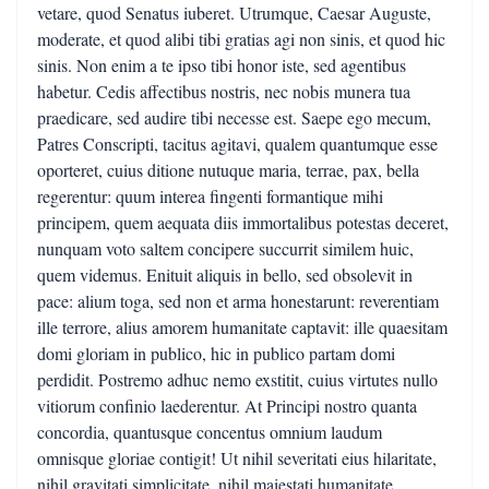
vetare, quod Senatus iuberet. Utrumque, Caesar Auguste,
moderate, et quod alibi tibi gratias agi non sinis, et quod hic
sinis. Non enim a te ipso tibi honor iste, sed agentibus
habetur. Cedis affectibus nostris, nec nobis munera tua
praedicare, sed audire tibi necesse est. Saepe ego mecum,
Patres Conscripti, tacitus agitavi, qualem quantumque esse
oporteret, cuius ditione nutuque maria, terrae, pax, bella
regerentur: quum interea fingenti formantique mihi
principem, quem aequata diis immortalibus potestas deceret,
nunquam voto saltem concipere succurrit similem huic,
quem videmus. Enituit aliquis in bello, sed obsolevit in
pace: alium toga, sed non et arma honestarunt: reverentiam
ille terrore, alius amorem humanitate captavit: ille quaesitam
domi gloriam in publico, hic in publico partam domi
perdidit. Postremo adhuc nemo exstitit, cuius virtutes nullo
vitiorum confinio laederentur. At Principi nostro quanta
concordia, quantusque concentus omnium laudum
omnisque gloriae contigit! Ut nihil severitati eius hilaritate,
nihil gravitati simplicitate, nihil maiestati humanitate