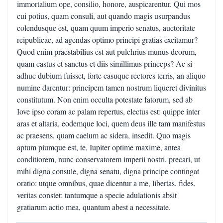
immortalium ope, consilio, honore, auspicarentur. Qui mos
cui potius, quam consuli, aut quando magis usurpandus
colendusque est, quam quum imperio senatus, auctoritate
reipublicae, ad agendas optimo principi gratias excitamur?
Quod enim praestabilius est aut pulchrius munus deorum,
quam castus et sanctus et diis simillimus princeps? Ac si
adhuc dubium fuisset, forte casuque rectores terris, an aliquo
numine darentur: principem tamen nostrum liqueret divinitus
constitutum. Non enim occulta potestate fatorum, sed ab
Iove ipso coram ac palam repertus, electus est: quippe inter
aras et altaria, eodemque loci, quem deus ille tam manifestus
ac praesens, quam caelum ac sidera, insedit. Quo magis
aptum piumque est, te, Iupiter optime maxime, antea
conditiorem, nunc conservatorem imperii nostri, precari, ut
mihi digna consule, digna senatu, digna principe contingat
oratio: utque omnibus, quae dicentur a me, libertas, fides,
veritas constet: tantumque a specie adulationis absit
gratiarum actio mea, quantum abest a necessitate.