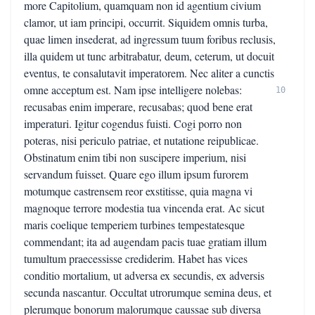
more Capitolium, quamquam non id agentium civium
clamor, ut iam principi, occurrit. Siquidem omnis turba,
quae limen insederat, ad ingressum tuum foribus reclusis,
illa quidem ut tunc arbitrabatur, deum, ceterum, ut docuit
eventus, te consalutavit imperatorem. Nec aliter a cunctis
omne acceptum est. Nam ipse intelligere nolebas:
10
recusabas enim imperare, recusabas; quod bene erat
imperaturi. Igitur cogendus fuisti. Cogi porro non
poteras, nisi periculo patriae, et nutatione reipublicae.
Obstinatum enim tibi non suscipere imperium, nisi
servandum fuisset. Quare ego illum ipsum furorem
motumque castrensem reor exstitisse, quia magna vi
magnoque terrore modestia tua vincenda erat. Ac sicut
maris coelique temperiem turbines tempestatesque
commendant; ita ad augendam pacis tuae gratiam illum
tumultum praecessisse crediderim. Habet has vices
conditio mortalium, ut adversa ex secundis, ex adversis
secunda nascantur. Occultat utrorumque semina deus, et
plerumque bonorum malorumque caussae sub diversa