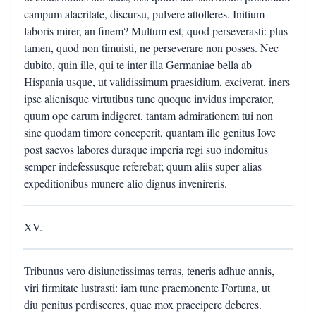
campum alacritate, discursu, pulvere attolleres. Initium
laboris mirer, an finem? Multum est, quod perseverasti: plus
tamen, quod non timuisti, ne perseverare non posses. Nec
dubito, quin ille, qui te inter illa Germaniae bella ab
Hispania usque, ut validissimum praesidium, exciverat, iners
ipse alienisque virtutibus tunc quoque invidus imperator,
quum ope earum indigeret, tantam admirationem tui non
sine quodam timore conceperit, quantam ille genitus Iove
post saevos labores duraque imperia regi suo indomitus
semper indefessusque referebat; quum aliis super alias
expeditionibus munere alio dignus invenireris.
XV.
Tribunus vero disiunctissimas terras, teneris adhuc annis,
viri firmitate lustrasti: iam tunc praemonente Fortuna, ut
diu penitus perdisceres, quae mox praecipere deberes.