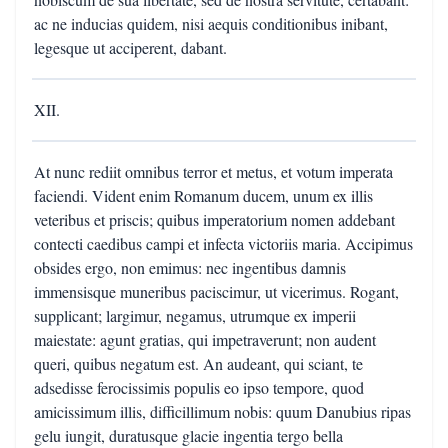
ac ne inducias quidem, nisi aequis conditionibus inibant,
legesque ut acciperent, dabant.
XII.
At nunc rediit omnibus terror et metus, et votum imperata
faciendi. Vident enim Romanum ducem, unum ex illis
veteribus et priscis; quibus imperatorium nomen addebant
contecti caedibus campi et infecta victoriis maria. Accipimus
obsides ergo, non emimus: nec ingentibus damnis
immensisque muneribus paciscimur, ut vicerimus. Rogant,
supplicant; largimur, negamus, utrumque ex imperii
maiestate: agunt gratias, qui impetraverunt; non audent
queri, quibus negatum est. An audeant, qui sciant, te
adsedisse ferocissimis populis eo ipso tempore, quod
amicissimum illis, difficillimum nobis: quum Danubius ripas
gelu iungit, duratusque glacie ingentia tergo bella