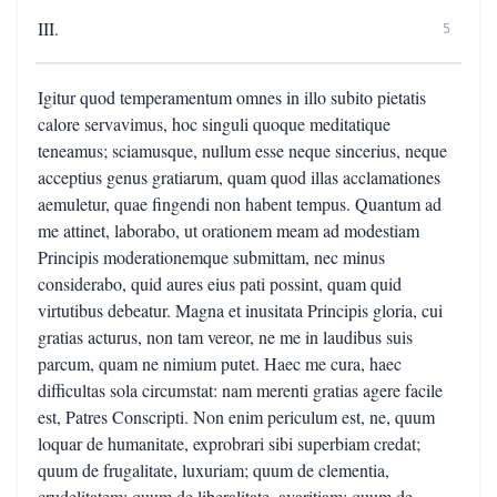
III.
5
Igitur quod temperamentum omnes in illo subito pietatis
calore servavimus, hoc singuli quoque meditatique
teneamus; sciamusque, nullum esse neque sincerius, neque
acceptius genus gratiarum, quam quod illas acclamationes
aemuletur, quae fingendi non habent tempus. Quantum ad
me attinet, laborabo, ut orationem meam ad modestiam
Principis moderationemque submittam, nec minus
considerabo, quid aures eius pati possint, quam quid
virtutibus debeatur. Magna et inusitata Principis gloria, cui
gratias acturus, non tam vereor, ne me in laudibus suis
parcum, quam ne nimium putet. Haec me cura, haec
difficultas sola circumstat: nam merenti gratias agere facile
est, Patres Conscripti. Non enim periculum est, ne, quum
loquar de humanitate, exprobrari sibi superbiam credat;
quum de frugalitate, luxuriam; quum de clementia,
crudelitatem; quum de liberalitate, avaritiam; quum de