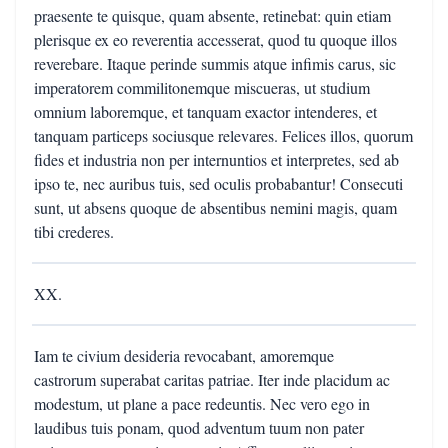
praesente te quisque, quam absente, retinebat: quin etiam
plerisque ex eo reverentia accesserat, quod tu quoque illos
reverebare. Itaque perinde summis atque infimis carus, sic
imperatorem commilitonemque miscueras, ut studium
omnium laboremque, et tanquam exactor intenderes, et
tanquam particeps sociusque relevares. Felices illos, quorum
fides et industria non per internuntios et interpretes, sed ab
ipso te, nec auribus tuis, sed oculis probabantur! Consecuti
sunt, ut absens quoque de absentibus nemini magis, quam
tibi crederes.
XX.
Iam te civium desideria revocabant, amoremque
castrorum superabat caritas patriae. Iter inde placidum ac
modestum, ut plane a pace redeuntis. Nec vero ego in
laudibus tuis ponam, quod adventum tuum non pater