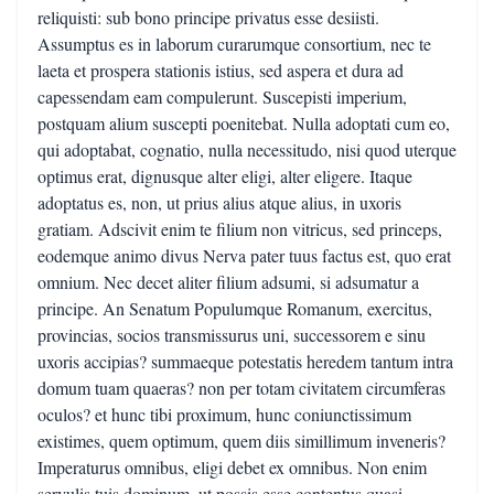
reliquisti: sub bono principe privatus esse desiisti.
Assumptus es in laborum curarumque consortium, nec te
laeta et prospera stationis istius, sed aspera et dura ad
capessendam eam compulerunt. Suscepisti imperium,
postquam alium suscepti poenitebat. Nulla adoptati cum eo,
qui adoptabat, cognatio, nulla necessitudo, nisi quod uterque
optimus erat, dignusque alter eligi, alter eligere. Itaque
adoptatus es, non, ut prius alius atque alius, in uxoris
gratiam. Adscivit enim te filium non vitricus, sed princeps,
eodemque animo divus Nerva pater tuus factus est, quo erat
omnium. Nec decet aliter filium adsumi, si adsumatur a
principe. An Senatum Populumque Romanum, exercitus,
provincias, socios transmissurus uni, successorem e sinu
uxoris accipias? summaeque potestatis heredem tantum intra
domum tuam quaeras? non per totam civitatem circumferas
oculos? et hunc tibi proximum, hunc coniunctissimum
existimes, quem optimum, quem diis simillimum inveneris?
Imperaturus omnibus, eligi debet ex omnibus. Non enim
servulis tuis dominum, ut possis esse contentus quasi