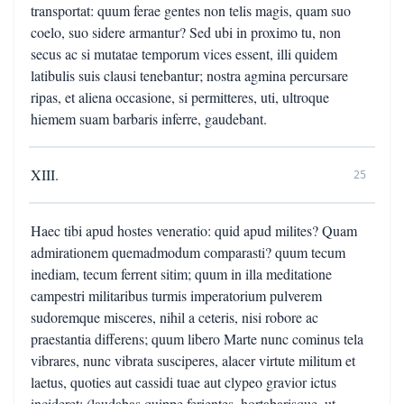
transportat: quum ferae gentes non telis magis, quam suo
coelo, suo sidere armantur? Sed ubi in proximo tu, non
secus ac si mutatae temporum vices essent, illi quidem
latibulis suis clausi tenebantur; nostra agmina percursare
ripas, et aliena occasione, si permitteres, uti, ultroque
hiemem suam barbaris inferre, gaudebant.
XIII.
25
Haec tibi apud hostes veneratio: quid apud milites? Quam
admirationem quemadmodum comparasti? quum tecum
inediam, tecum ferrent sitim; quum in illa meditatione
campestri militaribus turmis imperatorium pulverem
sudoremque misceres, nihil a ceteris, nisi robore ac
praestantia differens; quum libero Marte nunc cominus tela
vibrares, nunc vibrata susciperes, alacer virtute militum et
laetus, quoties aut cassidi tuae aut clypeo gravior ictus
incideret; (laudabas quippe ferientes, hortabarisque, ut