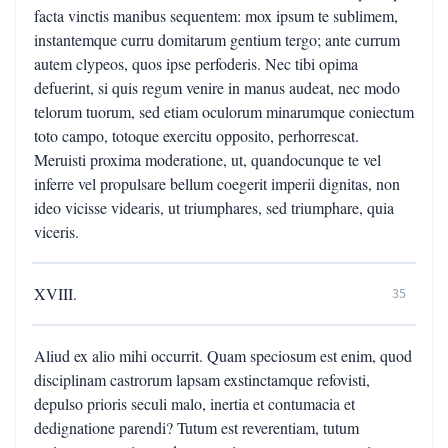
facta vinctis manibus sequentem: mox ipsum te sublimem,
instantemque curru domitarum gentium tergo; ante currum
autem clypeos, quos ipse perfoderis. Nec tibi opima
defuerint, si quis regum venire in manus audeat, nec modo
telorum tuorum, sed etiam oculorum minarumque coniectum
toto campo, totoque exercitu opposito, perhorrescat.
Meruisti proxima moderatione, ut, quandocunque te vel
inferre vel propulsare bellum coegerit imperii dignitas, non
ideo vicisse videaris, ut triumphares, sed triumphare, quia
viceris.
XVIII.
35
Aliud ex alio mihi occurrit. Quam speciosum est enim, quod
disciplinam castrorum lapsam exstinctamque refovisti,
depulso prioris seculi malo, inertia et contumacia et
dedignatione parendi? Tutum est reverentiam, tutum