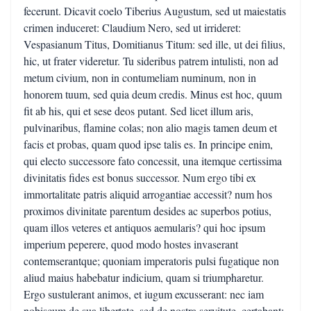
fecerunt. Dicavit coelo Tiberius Augustum, sed ut maiestatis
crimen induceret: Claudium Nero, sed ut irrideret:
Vespasianum Titus, Domitianus Titum: sed ille, ut dei filius,
hic, ut frater videretur. Tu sideribus patrem intulisti, non ad
metum civium, non in contumeliam numinum, non in
honorem tuum, sed quia deum credis. Minus est hoc, quum
fit ab his, qui et sese deos putant. Sed licet illum aris,
pulvinaribus, flamine colas; non alio magis tamen deum et
facis et probas, quam quod ipse talis es. In principe enim,
qui electo successore fato concessit, una itemque certissima
divinitatis fides est bonus successor. Num ergo tibi ex
immortalitate patris aliquid arrogantiae accessit? num hos
proximos divinitate parentum desides ac superbos potius,
quam illos veteres et antiquos aemularis? qui hoc ipsum
imperium peperere, quod modo hostes invaserant
contemserantque; quoniam imperatoris pulsi fugatique non
aliud maius habebatur indicium, quam si triumpharetur.
Ergo sustulerant animos, et iugum excusserant: nec iam
nobiscum de sua libertate, sed de nostra servitute, certabant: