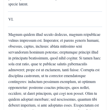
specie latent.
VI.
Magnum quidem illud seculo dedecus, magnum reipublicae
vulnus impressum est. Imperator, et parens generis humani,
obsessus, captus, inclusus: ablata mitissimo seni
servandorum hominum potestas; ereptumque principi illud
in principatu beatissimum, quod nihil cogitur. Si tamen haec
sola erat ratio, quae te publicae salutis gubernaculis
admoveret; prope est ut exclamem, tanti fuisse. Corrupta est
disciplina castrorum, ut tu corrector emendatorque
contingeres: inductum pessimum exemplum, ut optimum
opponeretur: postremo coactus princeps, quos nollet,
occidere, ut daret principem, qui cogi non posset. Olim tu
quidem adoptari merebare; sed nescissemus, quantum tibi
deberet imperium, si ante adoptatus esses. Exspectatum est