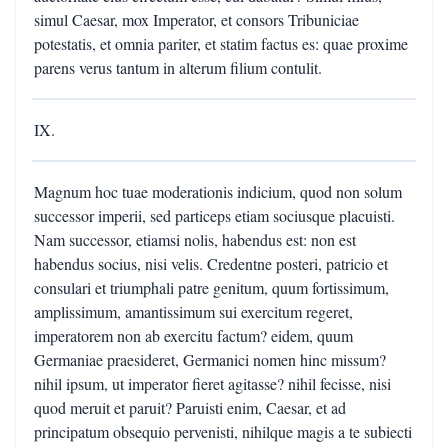
simul Caesar, mox Imperator, et consors Tribuniciae
potestatis, et omnia pariter, et statim factus es: quae proxime
parens verus tantum in alterum filium contulit.
IX.
Magnum hoc tuae moderationis indicium, quod non solum
successor imperii, sed particeps etiam sociusque placuisti.
Nam successor, etiamsi nolis, habendus est: non est
habendus socius, nisi velis. Credentne posteri, patricio et
consulari et triumphali patre genitum, quum fortissimum,
amplissimum, amantissimum sui exercitum regeret,
imperatorem non ab exercitu factum? eidem, quum
Germaniae praesideret, Germanici nomen hinc missum?
nihil ipsum, ut imperator fieret agitasse? nihil fecisse, nisi
quod meruit et paruit? Paruisti enim, Caesar, et ad
principatum obsequio pervenisti, nihilque magis a te subiecti