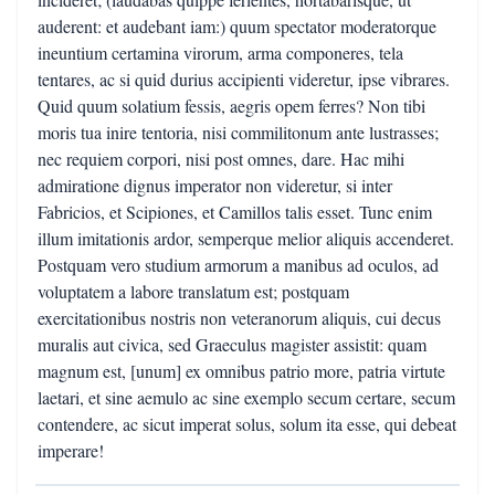
auderent: et audebant iam:) quum spectator moderatorque
ineuntium certamina virorum, arma componeres, tela
tentares, ac si quid durius accipienti videretur, ipse vibrares.
Quid quum solatium fessis, aegris opem ferres? Non tibi
moris tua inire tentoria, nisi commilitonum ante lustrasses;
nec requiem corpori, nisi post omnes, dare. Hac mihi
admiratione dignus imperator non videretur, si inter
Fabricios, et Scipiones, et Camillos talis esset. Tunc enim
illum imitationis ardor, semperque melior aliquis accenderet.
Postquam vero studium armorum a manibus ad oculos, ad
voluptatem a labore translatum est; postquam
exercitationibus nostris non veteranorum aliquis, cui decus
muralis aut civica, sed Graeculus magister assistit: quam
magnum est, [unum] ex omnibus patrio more, patria virtute
laetari, et sine aemulo ac sine exemplo secum certare, secum
contendere, ac sicut imperat solus, solum ita esse, qui debeat
imperare!