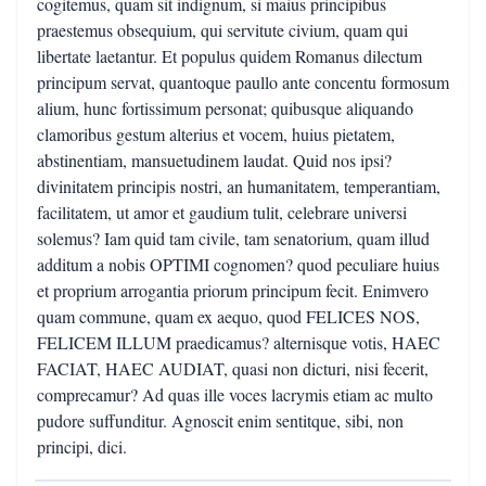
cogitemus, quam sit indignum, si maius principibus
praestemus obsequium, qui servitute civium, quam qui
libertate laetantur. Et populus quidem Romanus dilectum
principum servat, quantoque paullo ante concentu formosum
alium, hunc fortissimum personat; quibusque aliquando
clamoribus gestum alterius et vocem, huius pietatem,
abstinentiam, mansuetudinem laudat. Quid nos ipsi?
divinitatem principis nostri, an humanitatem, temperantiam,
facilitatem, ut amor et gaudium tulit, celebrare universi
solemus? Iam quid tam civile, tam senatorium, quam illud
additum a nobis OPTIMI cognomen? quod peculiare huius
et proprium arrogantia priorum principum fecit. Enimvero
quam commune, quam ex aequo, quod FELICES NOS,
FELICEM ILLUM praedicamus? alternisque votis, HAEC
FACIAT, HAEC AUDIAT, quasi non dicturi, nisi fecerit,
comprecamur? Ad quas ille voces lacrymis etiam ac multo
pudore suffunditur. Agnoscit enim sentitque, sibi, non
principi, dici.