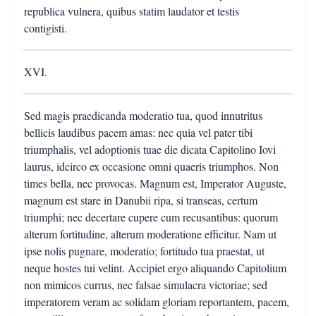
republica vulnera, quibus statim laudator et testis
contigisti.
XVI.
Sed magis praedicanda moderatio tua, quod innutritus
bellicis laudibus pacem amas: nec quia vel pater tibi
triumphalis, vel adoptionis tuae die dicata Capitolino Iovi
laurus, idcirco ex occasione omni quaeris triumphos. Non
times bella, nec provocas. Magnum est, Imperator Auguste,
magnum est stare in Danubii ripa, si transeas, certum
triumphi; nec decertare cupere cum recusantibus: quorum
alterum fortitudine, alterum moderatione efficitur. Nam ut
ipse nolis pugnare, moderatio; fortitudo tua praestat, ut
neque hostes tui velint. Accipiet ergo aliquando Capitolium
non mimicos currus, nec falsae simulacra victoriae; sed
imperatorem veram ac solidam gloriam reportantem, pacem,