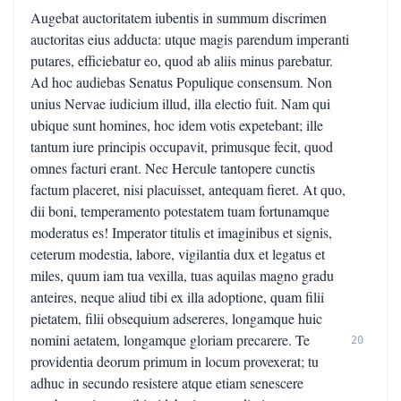
Augebat auctoritatem iubentis in summum discrimen
auctoritas eius adducta: utque magis parendum imperanti
putares, efficiebatur eo, quod ab aliis minus parebatur.
Ad hoc audiebas Senatus Populique consensum. Non
unius Nervae iudicium illud, illa electio fuit. Nam qui
ubique sunt homines, hoc idem votis expetebant; ille
tantum iure principis occupavit, primusque fecit, quod
omnes facturi erant. Nec Hercule tantopere cunctis
factum placeret, nisi placuisset, antequam fieret. At quo,
dii boni, temperamento potestatem tuam fortunamque
moderatus es! Imperator titulis et imaginibus et signis,
ceterum modestia, labore, vigilantia dux et legatus et
miles, quum iam tua vexilla, tuas aquilas magno gradu
anteires, neque aliud tibi ex illa adoptione, quam filii
pietatem, filii obsequium adsereres, longamque huic
nomini aetatem, longamque gloriam precarere. Te
20
providentia deorum primum in locum provexerat; tu
adhuc in secundo resistere atque etiam senescere