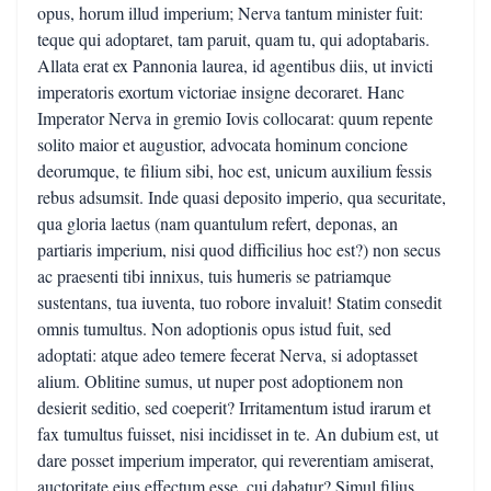
opus, horum illud imperium; Nerva tantum minister fuit:
teque qui adoptaret, tam paruit, quam tu, qui adoptabaris.
Allata erat ex Pannonia laurea, id agentibus diis, ut invicti
imperatoris exortum victoriae insigne decoraret. Hanc
Imperator Nerva in gremio Iovis collocarat: quum repente
solito maior et augustior, advocata hominum concione
deorumque, te filium sibi, hoc est, unicum auxilium fessis
rebus adsumsit. Inde quasi deposito imperio, qua securitate,
qua gloria laetus (nam quantulum refert, deponas, an
partiaris imperium, nisi quod difficilius hoc est?) non secus
ac praesenti tibi innixus, tuis humeris se patriamque
sustentans, tua iuventa, tuo robore invaluit! Statim consedit
omnis tumultus. Non adoptionis opus istud fuit, sed
adoptati: atque adeo temere fecerat Nerva, si adoptasset
alium. Oblitine sumus, ut nuper post adoptionem non
desierit seditio, sed coeperit? Irritamentum istud irarum et
fax tumultus fuisset, nisi incidisset in te. An dubium est, ut
dare posset imperium imperator, qui reverentiam amiserat,
auctoritate eius effectum esse, cui dabatur? Simul filius,