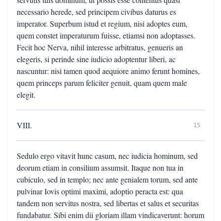
necessario herede, sed principem civibus daturus es
imperator. Superbum istud et regium, nisi adoptes eum,
quem constet imperaturum fuisse, etiamsi non adoptasses.
Fecit hoc Nerva, nihil interesse arbitratus, genueris an
elegeris, si perinde sine iudicio adoptentur liberi, ac
nascuntur: nisi tamen quod aequiore animo ferunt homines,
quem princeps parum feliciter genuit, quam quem male
elegit.
VIII.
15
Sedulo ergo vitavit hunc casum, nec iudicia hominum, sed
deorum etiam in consilium assumsit. Itaque non tua in
cubiculo, sed in templo; nec ante genialem torum, sed ante
pulvinar Iovis optimi maximi, adoptio peracta est: qua
tandem non servitus nostra, sed libertas et salus et securitas
fundabatur. Sibi enim dii gloriam illam vindicaverunt: horum