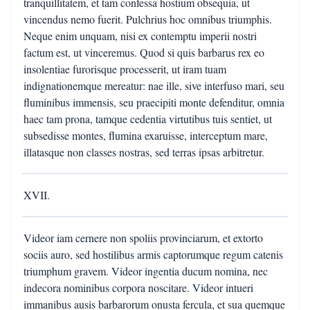
tranquillitatem, et tam confessa hostium obsequia, ut
vincendus nemo fuerit. Pulchrius hoc omnibus triumphis.
Neque enim unquam, nisi ex contemptu imperii nostri
factum est, ut vinceremus. Quod si quis barbarus rex eo
insolentiae furorisque processerit, ut iram tuam
indignationemque mereatur: nae ille, sive interfuso mari, seu
fluminibus immensis, seu praecipiti monte defenditur, omnia
haec tam prona, tamque cedentia virtutibus tuis sentiet, ut
subsedisse montes, flumina exaruisse, interceptum mare,
illatasque non classes nostras, sed terras ipsas arbitretur.
XVII.
Videor iam cernere non spoliis provinciarum, et extorto
sociis auro, sed hostilibus armis captorumque regum catenis
triumphum gravem. Videor ingentia ducum nomina, nec
indecora nominibus corpora noscitare. Videor intueri
immanibus ausis barbarorum onusta fercula, et sua quemque