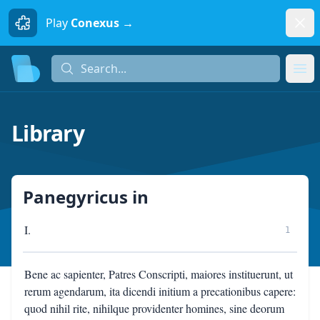
Dism
Play
Conexus →
Search...
Search...
Ope
Library
Panegyricus
in
I.
1
Bene ac sapienter, Patres Conscripti, maiores instituerunt, ut
rerum agendarum, ita dicendi initium a precationibus capere:
quod nihil rite, nihilque providenter homines, sine deorum