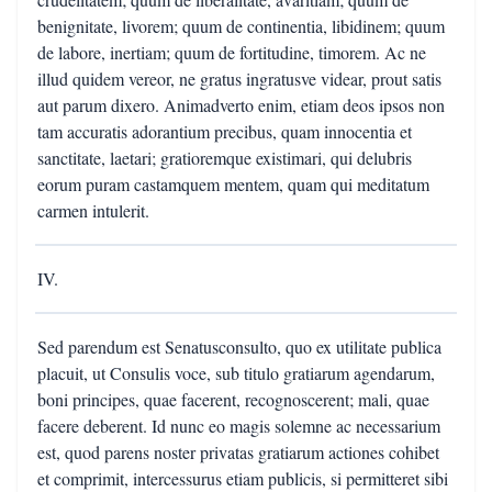
benignitate, livorem; quum de continentia, libidinem; quum
de labore, inertiam; quum de fortitudine, timorem. Ac ne
illud quidem vereor, ne gratus ingratusve videar, prout satis
aut parum dixero. Animadverto enim, etiam deos ipsos non
tam accuratis adorantium precibus, quam innocentia et
sanctitate, laetari; gratioremque existimari, qui delubris
eorum puram castamquem mentem, quam qui meditatum
carmen intulerit.
IV.
Sed parendum est Senatusconsulto, quo ex utilitate publica
placuit, ut Consulis voce, sub titulo gratiarum agendarum,
boni principes, quae facerent, recognoscerent; mali, quae
facere deberent. Id nunc eo magis solemne ac necessarium
est, quod parens noster privatas gratiarum actiones cohibet
et comprimit, intercessurus etiam publicis, si permitteret sibi