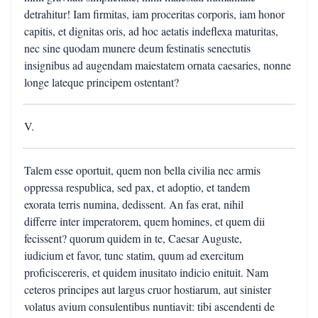
detrahitur! Iam firmitas, iam proceritas corporis, iam honor
capitis, et dignitas oris, ad hoc aetatis indeflexa maturitas,
nec sine quodam munere deum festinatis senectutis
insignibus ad augendam maiestatem ornata caesaries, nonne
longe lateque principem ostentant?
V.
Talem esse oportuit, quem non bella civilia nec armis
oppressa respublica, sed pax, et adoptio, et tandem
exorata terris numina, dedissent. An fas erat, nihil
differre inter imperatorem, quem homines, et quem dii
fecissent? quorum quidem in te, Caesar Auguste,
iudicium et favor, tunc statim, quum ad exercitum
proficiscereris, et quidem inusitato indicio enituit. Nam
ceteros principes aut largus cruor hostiarum, aut sinister
volatus avium consulentibus nuntiavit: tibi ascendenti de