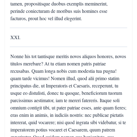
tamen, propositisque duobus exemplis meminerint,
perinde coniecturam de moribus suis homines esse
facturos, prout hoc vel illud elegerint.
XXI.
Nonne his tot tantisque meritis novos aliquos honores, novos
titulos merebare? At tu etiam nomen patris patriae
recusabas. Quam longa nobis cum modestia tua pugna!
quam tarde vicimus! Nomen illud, quod alii primo statim
principatus die, ut Imperatoris et Caesaris, receperunt, tu
usque eo distulisti, donec tu quoque, beneficiorum tuorum
parcissimus aestimator, iam te mereri fatereris. Itaque soli
omnium contigit tibi, ut pater patriae esses, ante quam fieres;
eras enim in animis, in iudiciis nostris: nec publicae pietatis
intererat, quid vocarere; nisi quod ingrata sibi videbatur, si te
imperatorem potius vocaret et Caesarem, quum patrem
experiretur. Quod quidem nomen qua benignitate, qua