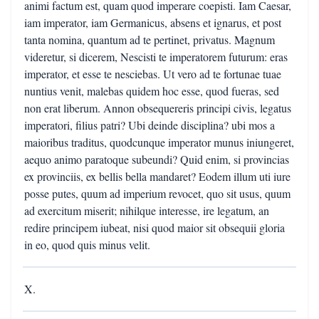
animi factum est, quam quod imperare coepisti. Iam Caesar,
iam imperator, iam Germanicus, absens et ignarus, et post
tanta nomina, quantum ad te pertinet, privatus. Magnum
videretur, si dicerem, Nescisti te imperatorem futurum: eras
imperator, et esse te nesciebas. Ut vero ad te fortunae tuae
nuntius venit, malebas quidem hoc esse, quod fueras, sed
non erat liberum. Annon obsequereris principi civis, legatus
imperatori, filius patri? Ubi deinde disciplina? ubi mos a
maioribus traditus, quodcunque imperator munus iniungeret,
aequo animo paratoque subeundi? Quid enim, si provincias
ex provinciis, ex bellis bella mandaret? Eodem illum uti iure
posse putes, quum ad imperium revocet, quo sit usus, quum
ad exercitum miserit; nihilque interesse, ire legatum, an
redire principem iubeat, nisi quod maior sit obsequii gloria
in eo, quod quis minus velit.
X.