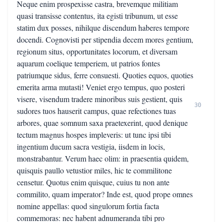
Neque enim prospexisse castra, brevemque militiam
quasi transisse contentus, ita egisti tribunum, ut esse
statim dux posses, nihilque discendum haberes tempore
docendi. Cognovisti per stipendia decem mores gentium,
regionum situs, opportunitates locorum, et diversam
aquarum coelique temperiem, ut patrios fontes
patriumque sidus, ferre consuesti. Quoties equos, quoties
emerita arma mutasti! Veniet ergo tempus, quo posteri
visere, visendum tradere minoribus suis gestient, quis
30
sudores tuos hauserit campus, quae refectiones tuas
arbores, quae somnum saxa praetexerint, quod denique
tectum magnus hospes impleveris: ut tunc ipsi tibi
ingentium ducum sacra vestigia, iisdem in locis,
monstrabantur. Verum haec olim: in praesentia quidem,
quisquis paullo vetustior miles, hic te commilitone
censetur. Quotus enim quisque, cuius tu non ante
commilito, quam imperator? Inde est, quod prope omnes
nomine appellas: quod singulorum fortia facta
commemoras: nec habent adnumeranda tibi pro