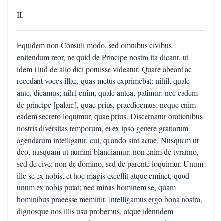
II.
Equidem non Consuli modo, sed omnibus civibus
enitendum reor, ne quid de Principe nostro ita dicant, ut
idem illud de alio dici potuisse videatur. Quare abeant ac
recedant voces illae, quas metus exprimebat: nihil, quale
ante, dicamus; nihil enim, quale antea, patimur: nec eadem
de principe [palam], quae prius, praedicemus; neque enim
eadem secreto loquimur, quae prius. Discernatur orationibus
nostris diversitas temporum, et ex ipso genere gratiarum
agendarum intelligatur, cui, quando sint actae. Nusquam ut
deo, nusquam ut numini blandiamur: non enim de tyranno,
sed de cive; non de domino, sed de parente loquimur. Unum
ille se ex nobis, et hoc magis excellit atque eminet, quod
unum ex nobis putat; nec minus hominem se, quam
hominibus praeesse meminit. Intelligamus ergo bona nostra,
dignosque nos illis usu probemus, atque identidem