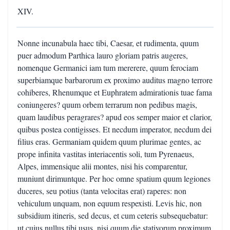
XIV.
Nonne incunabula haec tibi, Caesar, et rudimenta, quum
puer admodum Parthica lauro gloriam patris augeres,
nomenque Germanici iam tum mererere, quum ferociam
superbiamque barbarorum ex proximo auditus magno terrore
cohiberes, Rhenumque et Euphratem admirationis tuae fama
coniungeres? quum orbem terrarum non pedibus magis,
quam laudibus peragrares? apud eos semper maior et clarior,
quibus postea contigisses. Et necdum imperator, necdum dei
filius eras. Germaniam quidem quum plurimae gentes, ac
prope infinita vastitas interiacentis soli, tum Pyrenaeus,
Alpes, immensique alii montes, nisi his comparentur,
muniunt dirimuntque. Per hoc omne spatium quum legiones
duceres, seu potius (tanta velocitas erat) raperes: non
vehiculum unquam, non equum respexisti. Levis hic, non
subsidium itineris, sed decus, et cum ceteris subsequebatur:
ut cuius nullus tibi usus, nisi quum die stativorum proximum