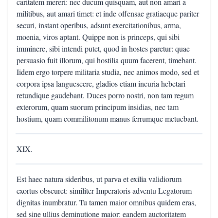
caritatem mereri: nec ducum quisquam, aut non amari a
militibus, aut amari timet: et inde offensae gratiaeque pariter
securi, instant operibus, adsunt exercitationibus, arma,
moenia, viros aptant. Quippe non is princeps, qui sibi
imminere, sibi intendi putet, quod in hostes paretur: quae
persuasio fuit illorum, qui hostilia quum facerent, timebant.
Iidem ergo torpere militaria studia, nec animos modo, sed et
corpora ipsa languescere, gladios etiam incuria hebetari
retundique gaudebant. Duces porro nostri, non tam regum
exterorum, quam suorum principum insidias, nec tam
hostium, quam commilitonum manus ferrumque metuebant.
XIX.
Est haec natura sideribus, ut parva et exilia validiorum
exortus obscuret: similiter Imperatoris adventu Legatorum
dignitas inumbratur. Tu tamen maior omnibus quidem eras,
sed sine ullius deminutione maior: eandem auctoritatem