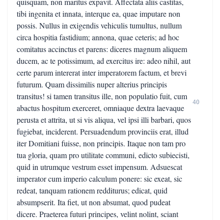
quisquam, non maritus expavit. Affectata aliis castitas,
tibi ingenita et innata, interque ea, quae imputare non
possis. Nullus in exigendis vehiculis tumultus, nullum
circa hospitia fastidium; annona, quae ceteris; ad hoc
comitatus accinctus et parens: diceres magnum aliquem
ducem, ac te potissimum, ad exercitus ire: adeo nihil, aut
certe parum intererat inter imperatorem factum, et brevi
futurum. Quam dissimilis nuper alterius principis
transitus! si tamen transitus ille, non populatio fuit, cum
40
abactus hospitum exerceret, omniaque dextra laevaque
perusta et attrita, ut si vis aliqua, vel ipsi illi barbari, quos
fugiebat, inciderent. Persuadendum provinciis erat, illud
iter Domitiani fuisse, non principis. Itaque non tam pro
tua gloria, quam pro utilitate communi, edicto subiecisti,
quid in utrumque vestrum esset impensum. Adsuescat
imperator cum imperio calculum ponere: sic exeat, sic
redeat, tanquam rationem redditurus; edicat, quid
absumpserit. Ita fiet, ut non absumat, quod pudeat
dicere. Praeterea futuri principes, velint nolint, sciant