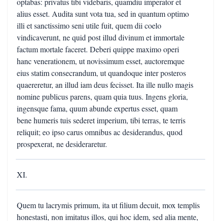
optabas: privatus tibi videbaris, quamdiu imperator et
alius esset. Audita sunt vota tua, sed in quantum optimo
illi et sanctissimo seni utile fuit, quem dii coelo
vindicaverunt, ne quid post illud divinum et immortale
factum mortale faceret. Deberi quippe maximo operi
hanc venerationem, ut novissimum esset, auctoremque
eius statim consecrandum, ut quandoque inter posteros
quaereretur, an illud iam deus fecisset. Ita ille nullo magis
nomine publicus parens, quam quia tuus. Ingens gloria,
ingensque fama, quum abunde expertus esset, quam
bene humeris tuis sederet imperium, tibi terras, te terris
reliquit; eo ipso carus omnibus ac desiderandus, quod
prospexerat, ne desideraretur.
XI.
Quem tu lacrymis primum, ita ut filium decuit, mox templis
honestasti, non imitatus illos, qui hoc idem, sed alia mente,