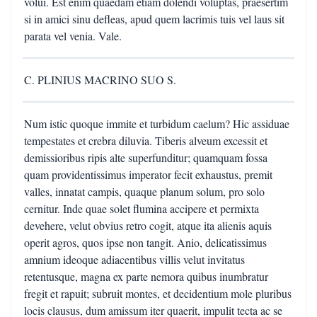
volui. Est enim quaedam etiam dolendi voluptas, praesertim
si in amici sinu defleas, apud quem lacrimis tuis vel laus sit
parata vel venia. Vale.
C. PLINIUS MACRINO SUO S.
Num istic quoque immite et turbidum caelum? Hic assiduae
tempestates et crebra diluvia. Tiberis alveum excessit et
demissioribus ripis alte superfunditur; quamquam fossa
quam providentissimus imperator fecit exhaustus, premit
valles, innatat campis, quaque planum solum, pro solo
cernitur. Inde quae solet flumina accipere et permixta
devehere, velut obvius retro cogit, atque ita alienis aquis
operit agros, quos ipse non tangit. Anio, delicatissimus
amnium ideoque adiacentibus villis velut invitatus
retentusque, magna ex parte nemora quibus inumbratur
fregit et rapuit; subruit montes, et decidentium mole pluribus
locis clausus, dum amissum iter quaerit, impulit tecta ac se