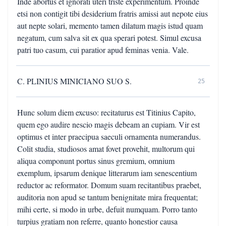
Inde abortus et ignorati uteri triste experimentum. Proinde
etsi non contigit tibi desiderium fratris amissi aut nepote eius
aut nepte solari, memento tamen dilatum magis istud quam
negatum, cum salva sit ex qua sperari potest. Simul excusa
patri tuo casum, cui paratior apud feminas venia. Vale.
C. PLINIUS MINICIANO SUO S.
25
Hunc solum diem excuso: recitaturus est Titinius Capito,
quem ego audire nescio magis debeam an cupiam. Vir est
optimus et inter praecipua saeculi ornamenta numerandus.
Colit studia, studiosos amat fovet provehit, multorum qui
aliqua componunt portus sinus gremium, omnium
exemplum, ipsarum denique litterarum iam senescentium
reductor ac reformator. Domum suam recitantibus praebet,
auditoria non apud se tantum benignitate mira frequentat;
mihi certe, si modo in urbe, defuit numquam. Porro tanto
turpius gratiam non referre, quanto honestior causa