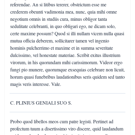
referendae. An si litibus tererer, obstrictum esse me
crederem obeunti vadimonia mea, nunc, quia mihi omne
negotium omnis in studiis cura, minus obligor tanta
sedulitate celebranti, in quo obligari ego, ne dicam solo,
certe maxime possum? Quod si illi nullam vicem nulla quasi
mutua officia deberem, sollicitarer tamen vel ingenio
hominis pulcherrimo et maxime et in summa severitate
dulcissimo, vel honestate materiae. Scribit exitus illustrium
virorum, in his quorundam mihi carissimorum. Videor ergo
fungi pio munere, quorumque exsequias celebrare non licuit,
horum quasi funebribus laudationibus seris quidem sed tanto
magis veris interesse. Vale.
C. PLINIUS GENIALI SUO S.
Probo quod libellos meos cum patre legisti. Pertinet ad
profectum tuum a disertissimo viro discere, quid laudandum