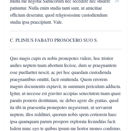
multa me negotia Samicorum nec secedere nec studere
20
patiuntur. Nulla enim studia tanti sunt, ut amicitiae
officium deseratur, quod religiosissime custodiendum
studia ipsa praecipiunt. Vale.
C. PLINIUS FABATO PROSOCERO SUO S.
Quo magis cupis ex nobis pronepotes videre, hoc tristior
audies neptem tuam abortum fecisse, dum se praegnantem
esse puellariter nescit, ac per hoc quaedam custodienda
praegnantibus omittit, facit omittenda. Quem errorem
magnis documentis expiavit, in summum periculum adducta.
Igitur, ut necesse est graviter accipias senectutem tuam quasi
paratis posteris destitutam, sic debes agere dis gratias, quod
ita tibi in praesentia pronepotes negaverunt, ut servarent
neptem, illos reddituri, quorum nobis spem certiorem haec
ipsa quamquam parum prospere explorata fecunditas facit.
Isdem nunc ego te quibus ipsum me hortor moneo confirmo.