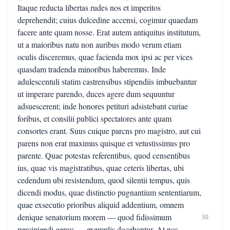
Itaque reducta libertas rudes nos et imperitos
deprehendit; cuius dulcedine accensi, cogimur quaedam
facere ante quam nosse. Erat autem antiquitus institutum,
ut a maioribus natu non auribus modo verum etiam
oculis disceremus, quae facienda mox ipsi ac per vices
quasdam tradenda minoribus haberemus. Inde
adulescentuli statim castrensibus stipendiis imbuebantur
ut imperare parendo, duces agere dum sequuntur
adsuescerent; inde honores petituri adsistebant curiae
foribus, et consilii publici spectatores ante quam
consortes erant. Suus cuique parcns pro magistro, aut cui
parens non erat maximus quisque et vetustissimus pro
parente. Quae potestas referentibus, quod censentibus
ius, quae vis magistratibus, quae ceteris libertas, ubi
cedendum ubi resistendum, quod silentii tempus, quis
dicendi modus, quae distinctio pugnantium sententiarum,
quae exsecutio prioribus aliquid addentium, omnem
denique senatorium morem — quod fidissimum
30
percipiendi genus — exemplis docebantur. At nos