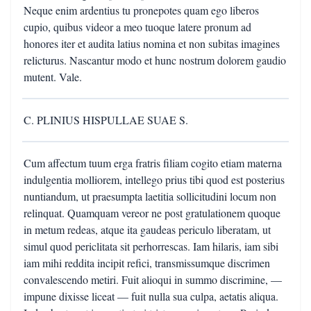
Neque enim ardentius tu pronepotes quam ego liberos
cupio, quibus videor a meo tuoque latere pronum ad
honores iter et audita latius nomina et non subitas imagines
relicturus. Nascantur modo et hunc nostrum dolorem gaudio
mutent. Vale.
C. PLINIUS HISPULLAE SUAE S.
Cum affectum tuum erga fratris filiam cogito etiam materna
indulgentia molliorem, intellego prius tibi quod est posterius
nuntiandum, ut praesumpta laetitia sollicitudini locum non
relinquat. Quamquam vereor ne post gratulationem quoque
in metum redeas, atque ita gaudeas periculo liberatam, ut
simul quod periclitata sit perhorrescas. Iam hilaris, iam sibi
iam mihi reddita incipit refici, transmissumque discrimen
convalescendo metiri. Fuit alioqui in summo discrimine, —
impune dixisse liceat — fuit nulla sua culpa, aetatis aliqua.