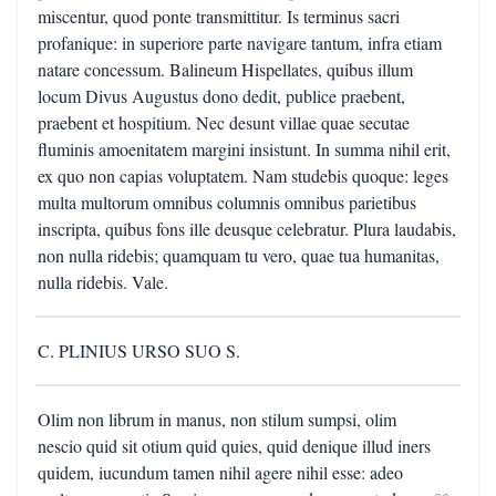
miscentur, quod ponte transmittitur. Is terminus sacri
profanique: in superiore parte navigare tantum, infra etiam
natare concessum. Balineum Hispellates, quibus illum
locum Divus Augustus dono dedit, publice praebent,
praebent et hospitium. Nec desunt villae quae secutae
fluminis amoenitatem margini insistunt. In summa nihil erit,
ex quo non capias voluptatem. Nam studebis quoque: leges
multa multorum omnibus columnis omnibus parietibus
inscripta, quibus fons ille deusque celebratur. Plura laudabis,
non nulla ridebis; quamquam tu vero, quae tua humanitas,
nulla ridebis. Vale.
C. PLINIUS URSO SUO S.
Olim non librum in manus, non stilum sumpsi, olim
nescio quid sit otium quid quies, quid denique illud iners
quidem, iucundum tamen nihil agere nihil esse: adeo