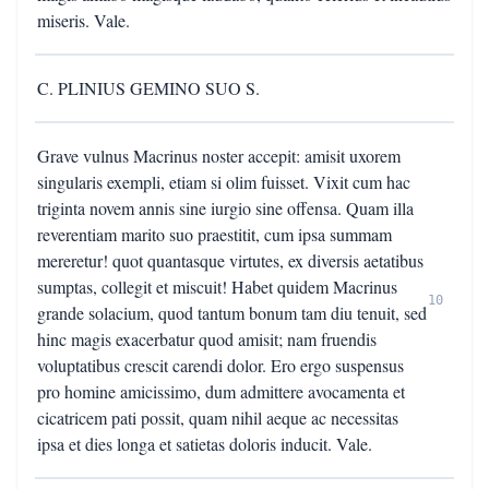
miseris. Vale.
C. PLINIUS GEMINO SUO S.
Grave vulnus Macrinus noster accepit: amisit uxorem
singularis exempli, etiam si olim fuisset. Vixit cum hac
triginta novem annis sine iurgio sine offensa. Quam illa
reverentiam marito suo praestitit, cum ipsa summam
mereretur! quot quantasque virtutes, ex diversis aetatibus
sumptas, collegit et miscuit! Habet quidem Macrinus
10
grande solacium, quod tantum bonum tam diu tenuit, sed
hinc magis exacerbatur quod amisit; nam fruendis
voluptatibus crescit carendi dolor. Ero ergo suspensus
pro homine amicissimo, dum admittere avocamenta et
cicatricem pati possit, quam nihil aeque ac necessitas
ipsa et dies longa et satietas doloris inducit. Vale.