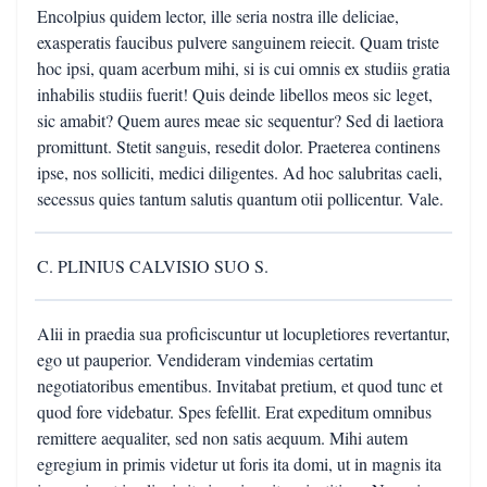
Encolpius quidem lector, ille seria nostra ille deliciae,
exasperatis faucibus pulvere sanguinem reiecit. Quam triste
hoc ipsi, quam acerbum mihi, si is cui omnis ex studiis gratia
inhabilis studiis fuerit! Quis deinde libellos meos sic leget,
sic amabit? Quem aures meae sic sequentur? Sed di laetiora
promittunt. Stetit sanguis, resedit dolor. Praeterea continens
ipse, nos solliciti, medici diligentes. Ad hoc salubritas caeli,
secessus quies tantum salutis quantum otii pollicentur. Vale.
C. PLINIUS CALVISIO SUO S.
Alii in praedia sua proficiscuntur ut locupletiores revertantur,
ego ut pauperior. Vendideram vindemias certatim
negotiatoribus ementibus. Invitabat pretium, et quod tunc et
quod fore videbatur. Spes fefellit. Erat expeditum omnibus
remittere aequaliter, sed non satis aequum. Mihi autem
egregium in primis videtur ut foris ita domi, ut in magnis ita