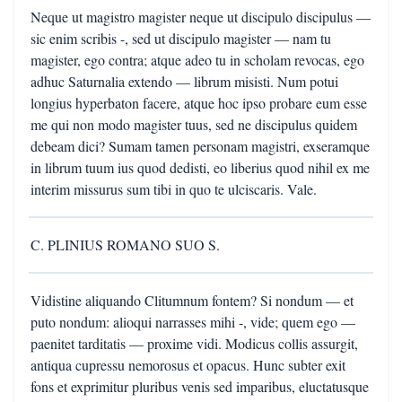
Neque ut magistro magister neque ut discipulo discipulus —
sic enim scribis -, sed ut discipulo magister — nam tu
magister, ego contra; atque adeo tu in scholam revocas, ego
adhuc Saturnalia extendo — librum misisti. Num potui
longius hyperbaton facere, atque hoc ipso probare eum esse
me qui non modo magister tuus, sed ne discipulus quidem
debeam dici? Sumam tamen personam magistri, exseramque
in librum tuum ius quod dedisti, eo liberius quod nihil ex me
interim missurus sum tibi in quo te ulciscaris. Vale.
C. PLINIUS ROMANO SUO S.
Vidistine aliquando Clitumnum fontem? Si nondum — et
puto nondum: alioqui narrasses mihi -, vide; quem ego —
paenitet tarditatis — proxime vidi. Modicus collis assurgit,
antiqua cupressu nemorosus et opacus. Hunc subter exit
fons et exprimitur pluribus venis sed imparibus, eluctatusque