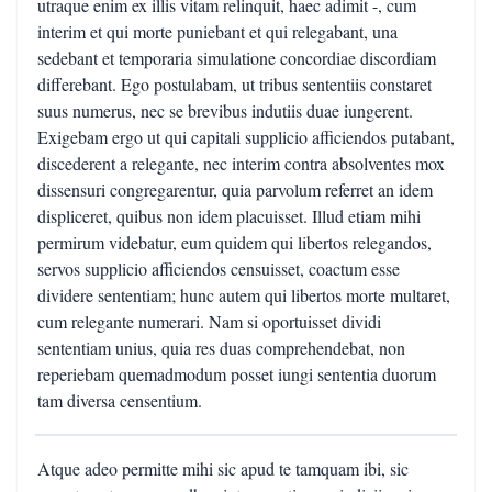
utraque enim ex illis vitam relinquit, haec adimit -, cum
interim et qui morte puniebant et qui relegabant, una
sedebant et temporaria simulatione concordiae discordiam
differebant. Ego postulabam, ut tribus sententiis constaret
suus numerus, nec se brevibus indutiis duae iungerent.
Exigebam ergo ut qui capitali supplicio afficiendos putabant,
discederent a relegante, nec interim contra absolventes mox
dissensuri congregarentur, quia parvolum referret an idem
displiceret, quibus non idem placuisset. Illud etiam mihi
permirum videbatur, eum quidem qui libertos relegandos,
servos supplicio afficiendos censuisset, coactum esse
dividere sententiam; hunc autem qui libertos morte multaret,
cum relegante numerari. Nam si oportuisset dividi
sententiam unius, quia res duas comprehendebat, non
reperiebam quemadmodum posset iungi sententia duorum
tam diversa censentium.
Atque adeo permitte mihi sic apud te tamquam ibi, sic