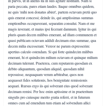
in parvis, ut in alienis ita in suis agitare iustitiam. Nam si
paria peccata, pares etiam laudes. Itaque omnibus quidem,
ne quis 'mihi non donatus abiret', partem octavam pretii quo
quis emerat concessi; deinde iis, qui amplissimas summas
emptionibus occupaverant, separatim consului. Nam et me
magis iuverant, et maius ipsi fecerant damnum. Igitur iis qui
pluris quam decem milibus emerant, ad illam communem et
quasi publicam octavam addidi decimam eius summae, qua
decem milia excesserant. Vereor ne parum expresserim:
apertius calculo ostendam. Si qui forte quindecim milibus
emerant, hi et quindecim milium octavam et quinque milium
decimam tulerunt. Praeterea, cum reputarem quosdam ex
debito aliquantum, quosdam aliquid, quosdam nihil
reposuisse, nequaquam verum arbitrabar, quos non
aequasset fides solutionis, hos benignitate remissionis
aequari. Rursus ergo iis qui solverant eius quod solverant
decimam remisi. Per hoc enim aptissime et in praeteritum
singulis pro cuiusque merito gratia referri, et in futurum
omnes cum ad emendum tum etiam ad solvendum allici