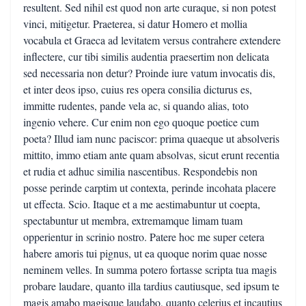
resultent. Sed nihil est quod non arte curaque, si non potest
vinci, mitigetur. Praeterea, si datur Homero et mollia
vocabula et Graeca ad levitatem versus contrahere extendere
inflectere, cur tibi similis audentia praesertim non delicata
sed necessaria non detur? Proinde iure vatum invocatis dis,
et inter deos ipso, cuius res opera consilia dicturus es,
immitte rudentes, pande vela ac, si quando alias, toto
ingenio vehere. Cur enim non ego quoque poetice cum
poeta? Illud iam nunc paciscor: prima quaeque ut absolveris
mittito, immo etiam ante quam absolvas, sicut erunt recentia
et rudia et adhuc similia nascentibus. Respondebis non
posse perinde carptim ut contexta, perinde incohata placere
ut effecta. Scio. Itaque et a me aestimabuntur ut coepta,
spectabuntur ut membra, extremamque limam tuam
opperientur in scrinio nostro. Patere hoc me super cetera
habere amoris tui pignus, ut ea quoque norim quae nosse
neminem velles. In summa potero fortasse scripta tua magis
probare laudare, quanto illa tardius cautiusque, sed ipsum te
magis amabo magisque laudabo, quanto celerius et incautius