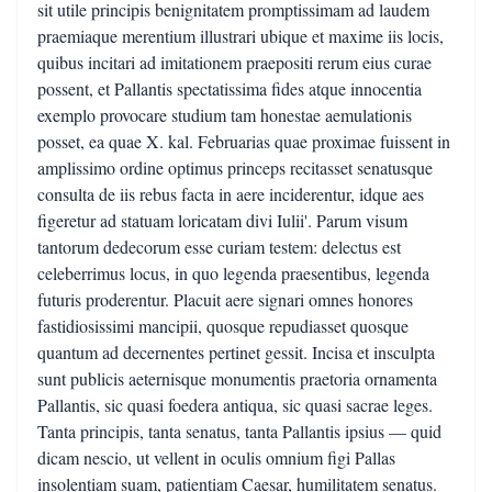
sit utile principis benignitatem promptissimam ad laudem
praemiaque merentium illustrari ubique et maxime iis locis,
quibus incitari ad imitationem praepositi rerum eius curae
possent, et Pallantis spectatissima fides atque innocentia
exemplo provocare studium tam honestae aemulationis
posset, ea quae X. kal. Februarias quae proximae fuissent in
amplissimo ordine optimus princeps recitasset senatusque
consulta de iis rebus facta in aere inciderentur, idque aes
figeretur ad statuam loricatam divi Iulii'. Parum visum
tantorum dedecorum esse curiam testem: delectus est
celeberrimus locus, in quo legenda praesentibus, legenda
futuris proderentur. Placuit aere signari omnes honores
fastidiosissimi mancipii, quosque repudiasset quosque
quantum ad decernentes pertinet gessit. Incisa et insculpta
sunt publicis aeternisque monumentis praetoria ornamenta
Pallantis, sic quasi foedera antiqua, sic quasi sacrae leges.
Tanta principis, tanta senatus, tanta Pallantis ipsius — quid
dicam nescio, ut vellent in oculis omnium figi Pallas
insolentiam suam, patientiam Caesar, humilitatem senatus.