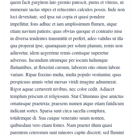
quem facit gurgitem lato gremio patescit, purus et vitreus, ut
numerare iactas stipes et relucentes calculos possis. Inde non
loci devexitate, sed ipsa sui copia et quasi pondere
impellitur, fons adhuc et iam amplissimum flumen, atque
etiam navium patiens; quas obvias quoque et contrario nisu
in diversa tendentes transmittit et perfert, adeo validus ut illa
qua properat ipse, quamquam per solum planum, remis non
adiuvetur, idem aegerrime remis contisque superetur
adversus. Iucundum utrumque per iocum ludumque
fluitantibus, ut flexerint cursum, laborem otio otium labore
variare. Ripae fraxino multa, multa populo vestiuntur, quas
perspicuus amnis velut mersas viridi imagine adnumerat.
Rigor aquae certaverit nivibus, nec color cedit. Adiacet
templum priscum et religiosum. Stat Clitumnus ipse amictus
ornatusque praetexta; praesens numen atque etiam fatidicum
indicant sortes. Sparsa sunt circa sacella complura,
totidemque di. Sua cuique veneratio suum nomen,
quibusdam vero etiam fontes. Nam praeter illum quasi
parentem ceterorum sunt minores capite discreti; sed flumini