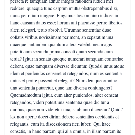
peracta re tamquam adhuc integra rationem iudicii mei
reddere, quaeque tunc carptim multis obstrepentibus dixi,
nunc per otium iungere. Fingamus tres omnino iudices in
hanc causam datos esse; horum uni placuisse perire libertos,
alteri relegari, tertio absolvi. Utrumne sententiae duae
collatis viribus novissimam periment, an separatim una
quaeque tantundem quantum altera valebit, nec magis
poterit cum secunda prima conecti quam secunda cum
tertia? Igitur in senatu quoque numerari tamquam contrariae
debent, quae tamquam diversae dicuntur. Quodsi unus atque
idem et perdendos censeret et relegandos, num ex sententia
unius et perire possent et relegari? Num denique omnino
una sententia putaretur, quae tam diversa coniungeret?
Quemadmodum igitur, cum alter puniendos, alter censeat
relegandos, videri potest una sententia quae dicitur a
duobus, quae non videretur una, si ab uno diceretur? Quid?
lex non aperte docet dirimi debere sententias occidentis et
relegantis, cum ita discessionem fieri iubet: 'Qui haec
censetis, in hanc partem, qui alia omnia, in illam partem ite