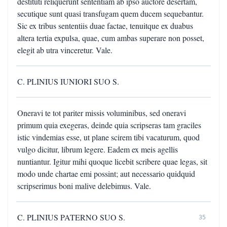
destituti reliquerunt sententiam ab ipso auctore desertam,
secutique sunt quasi transfugam quem ducem sequebantur.
Sic ex tribus sententiis duae factae, tenuitque ex duabus
altera tertia expulsa, quae, cum ambas superare non posset,
elegit ab utra vinceretur. Vale.
C. PLINIUS IUNIORI SUO S.
Oneravi te tot pariter missis voluminibus, sed oneravi
primum quia exegeras, deinde quia scripseras tam graciles
istic vindemias esse, ut plane scirem tibi vacaturum, quod
vulgo dicitur, librum legere. Eadem ex meis agellis
nuntiantur. Igitur mihi quoque licebit scribere quae legas, sit
modo unde chartae emi possint; aut necessario quidquid
scripserimus boni malive delebimus. Vale.
C. PLINIUS PATERNO SUO S.
35