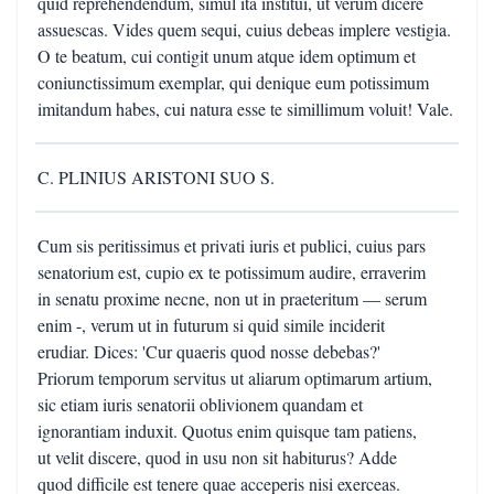
quid reprehendendum, simul ita institui, ut verum dicere
assuescas. Vides quem sequi, cuius debeas implere vestigia.
O te beatum, cui contigit unum atque idem optimum et
coniunctissimum exemplar, qui denique eum potissimum
imitandum habes, cui natura esse te simillimum voluit! Vale.
C. PLINIUS ARISTONI SUO S.
Cum sis peritissimus et privati iuris et publici, cuius pars
senatorium est, cupio ex te potissimum audire, erraverim
in senatu proxime necne, non ut in praeteritum — serum
enim -, verum ut in futurum si quid simile inciderit
erudiar. Dices: 'Cur quaeris quod nosse debebas?'
Priorum temporum servitus ut aliarum optimarum artium,
sic etiam iuris senatorii oblivionem quandam et
ignorantiam induxit. Quotus enim quisque tam patiens,
ut velit discere, quod in usu non sit habiturus? Adde
quod difficile est tenere quae acceperis nisi exerceas.