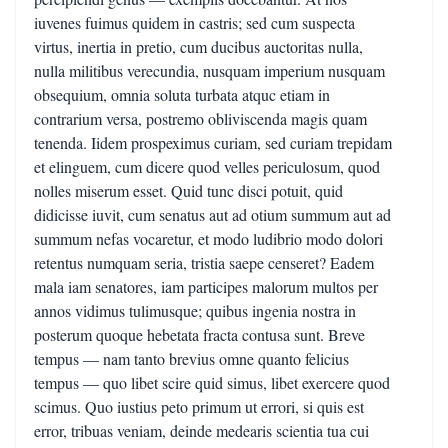
iuvenes fuimus quidem in castris; sed cum suspecta
virtus, inertia in pretio, cum ducibus auctoritas nulla,
nulla militibus verecundia, nusquam imperium nusquam
obsequium, omnia soluta turbata atquc etiam in
contrarium versa, postremo obliviscenda magis quam
tenenda. Iidem prospeximus curiam, sed curiam trepidam
et elinguem, cum dicere quod velles periculosum, quod
nolles miserum esset. Quid tunc disci potuit, quid
didicisse iuvit, cum senatus aut ad otium summum aut ad
summum nefas vocaretur, et modo ludibrio modo dolori
retentus numquam seria, tristia saepe censeret? Eadem
mala iam senatores, iam participes malorum multos per
annos vidimus tulimusque; quibus ingenia nostra in
posterum quoque hebetata fracta contusa sunt. Breve
tempus — nam tanto brevius omne quanto felicius
tempus — quo libet scire quid simus, libet exercere quod
scimus. Quo iustius peto primum ut errori, si quis est
error, tribuas veniam, deinde medearis scientia tua cui