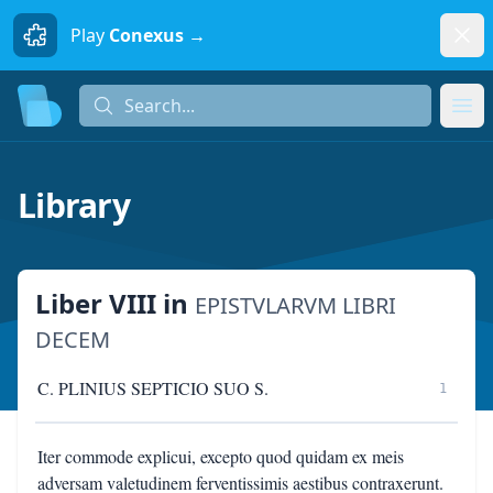
Dism
Play
Conexus →
Search...
Search...
Ope
Library
Liber VIII
in
EPISTVLARVM LIBRI
DECEM
C. PLINIUS SEPTICIO SUO S.
1
Iter commode explicui, excepto quod quidam ex meis
adversam valetudinem ferventissimis aestibus contraxerunt.