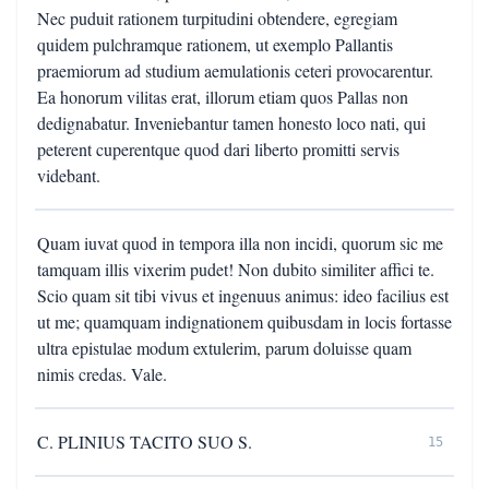
Nec puduit rationem turpitudini obtendere, egregiam
quidem pulchramque rationem, ut exemplo Pallantis
praemiorum ad studium aemulationis ceteri provocarentur.
Ea honorum vilitas erat, illorum etiam quos Pallas non
dedignabatur. Inveniebantur tamen honesto loco nati, qui
peterent cuperentque quod dari liberto promitti servis
videbant.
Quam iuvat quod in tempora illa non incidi, quorum sic me
tamquam illis vixerim pudet! Non dubito similiter affici te.
Scio quam sit tibi vivus et ingenuus animus: ideo facilius est
ut me; quamquam indignationem quibusdam in locis fortasse
ultra epistulae modum extulerim, parum doluisse quam
nimis credas. Vale.
C. PLINIUS TACITO SUO S.
15