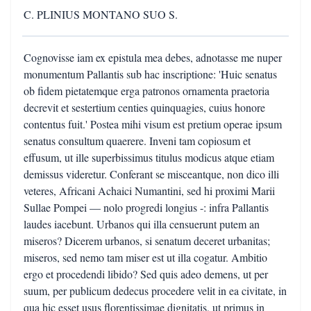
C. PLINIUS MONTANO SUO S.
Cognovisse iam ex epistula mea debes, adnotasse me nuper
monumentum Pallantis sub hac inscriptione: 'Huic senatus
ob fidem pietatemque erga patronos ornamenta praetoria
decrevit et sestertium centies quinquagies, cuius honore
contentus fuit.' Postea mihi visum est pretium operae ipsum
senatus consultum quaerere. Inveni tam copiosum et
effusum, ut ille superbissimus titulus modicus atque etiam
demissus videretur. Conferant se misceantque, non dico illi
veteres, Africani Achaici Numantini, sed hi proximi Marii
Sullae Pompei — nolo progredi longius -: infra Pallantis
laudes iacebunt. Urbanos qui illa censuerunt putem an
miseros? Dicerem urbanos, si senatum deceret urbanitas;
miseros, sed nemo tam miser est ut illa cogatur. Ambitio
ergo et procedendi libido? Sed quis adeo demens, ut per
suum, per publicum dedecus procedere velit in ea civitate, in
qua hic esset usus florentissimae dignitatis, ut primus in