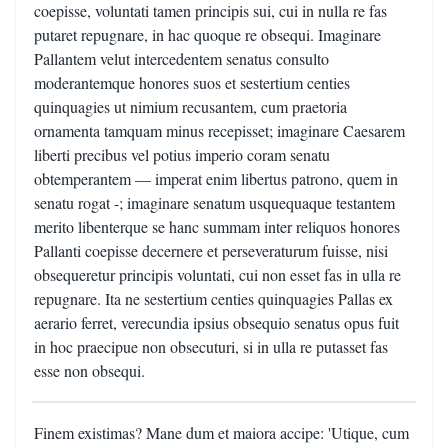
coepisse, voluntati tamen principis sui, cui in nulla re fas
putaret repugnare, in hac quoque re obsequi. Imaginare
Pallantem velut intercedentem senatus consulto
moderantemque honores suos et sestertium centies
quinquagies ut nimium recusantem, cum praetoria
ornamenta tamquam minus recepisset; imaginare Caesarem
liberti precibus vel potius imperio coram senatu
obtemperantem — imperat enim libertus patrono, quem in
senatu rogat -; imaginare senatum usquequaque testantem
merito libenterque se hanc summam inter reliquos honores
Pallanti coepisse decernere et perseveraturum fuisse, nisi
obsequeretur principis voluntati, cui non esset fas in ulla re
repugnare. Ita ne sestertium centies quinquagies Pallas ex
aerario ferret, verecundia ipsius obsequio senatus opus fuit
in hoc praecipue non obsecuturi, si in ulla re putasset fas
esse non obsequi.
Finem existimas? Mane dum et maiora accipe: 'Utique, cum