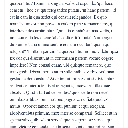
qua sentitis'? Examina singula verba et expende: 'qui haec
censetis', hoc est qui relegandos putatis, 'in hanc partem', id
est in eam in qua sedet qui censuit relegandos. Ex quo
manifestum est non posse in eadem parte remanere eos, qui
interficiendos arbitrantur. 'Qui alia omnia': animadvertis, ut
non contenta lex dicere 'alia' addiderit 'omnia'. Num ergo
dubium est alia omnia sentire eos qui occidunt quam qui
relegant? 'In illam partem ite qua sentitis': nonne videtur ipsa
lex eos qui dissentiunt in contrariam partem vocare cogere
impellere? Non consul etiam, ubi quisque remanere, quo
transgredi debeat, non tantum sollemnibus verbis, sed manu
gestuque demonstrat? At enim futurum est ut si dividantur
sententiae interficientis et relegantis, praevaleat illa quae
absolvit. Quid istud ad censentes? quos certe non decet
omnibus artibus, omni ratione pugnare, ne fiat quod est
mitius. Oportet tamen eos qui puniunt et qui relegant,
absolventibus primum, mox inter se comparari. Scilicet ut in
spectaculis quibusdam sors aliquem seponit ac servat, qui
cum victore contendat, sic in senatu sunt aliqua prima, sunt