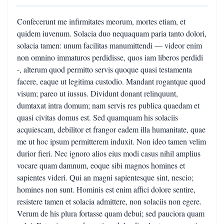
Confecerunt me infirmitates meorum, mortes etiam, et
quidem iuvenum. Solacia duo nequaquam paria tanto dolori,
solacia tamen: unum facilitas manumittendi — videor enim
non omnino immaturos perdidisse, quos iam liberos perdidi
-, alterum quod permitto servis quoque quasi testamenta
facere, eaque ut legitima custodio. Mandant rogantque quod
visum; pareo ut iussus. Dividunt donant relinquunt,
dumtaxat intra domum; nam servis res publica quaedam et
quasi civitas domus est. Sed quamquam his solaciis
acquiescam, debilitor et frangor eadem illa humanitate, quae
me ut hoc ipsum permitterem induxit. Non ideo tamen velim
durior fieri. Nec ignoro alios eius modi casus nihil amplius
vocare quam damnum, eoque sibi magnos homines et
sapientes videri. Qui an magni sapientesque sint, nescio;
homines non sunt. Hominis est enim affici dolore sentire,
resistere tamen et solacia admittere, non solaciis non egere.
Verum de his plura fortasse quam debui; sed pauciora quam