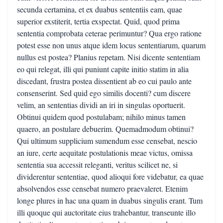
secunda certamina, et ex duabus sententiis eam, quae
superior exstiterit, tertia exspectat. Quid, quod prima
sententia comprobata ceterae perimuntur? Qua ergo ratione
potest esse non unus atque idem locus sententiarum, quarum
nullus est postea? Planius repetam. Nisi dicente sententiam
eo qui relegat, illi qui puniunt capite initio statim in alia
discedant, frustra postea dissentient ab eo cui paulo ante
consenserint. Sed quid ego similis docenti? cum discere
velim, an sententias dividi an iri in singulas oportuerit.
Obtinui quidem quod postulabam; nihilo minus tamen
quaero, an postulare debuerim. Quemadmodum obtinui?
Qui ultimum supplicium sumendum esse censebat, nescio
an iure, certe aequitate postulationis meae victus, omissa
sententia sua accessit releganti, veritus scilicet ne, si
dividerentur sententiae, quod alioqui fore videbatur, ea quae
absolvendos esse censebat numero praevaleret. Etenim
longe plures in hac una quam in duabus singulis erant. Tum
illi quoque qui auctoritate eius trahebantur, transeunte illo