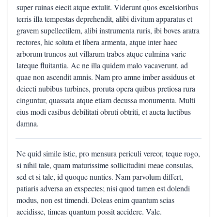
super ruinas eiecit atque extulit. Viderunt quos excelsioribus
terris illa tempestas deprehendit, alibi divitum apparatus et
gravem supellectilem, alibi instrumenta ruris, ibi boves aratra
rectores, hic soluta et libera armenta, atque inter haec
arborum truncos aut villarum trabes atque culmina varie
lateque fluitantia. Ac ne illa quidem malo vacaverunt, ad
quae non ascendit amnis. Nam pro amne imber assiduus et
deiecti nubibus turbines, proruta opera quibus pretiosa rura
cinguntur, quassata atque etiam decussa monumenta. Multi
eius modi casibus debilitati obruti obtriti, et aucta luctibus
damna.
Ne quid simile istic, pro mensura periculi vereor, teque rogo,
si nihil tale, quam maturissime sollicitudini meae consulas,
sed et si tale, id quoque nunties. Nam parvolum differt,
patiaris adversa an exspectes; nisi quod tamen est dolendi
modus, non est timendi. Doleas enim quantum scias
accidisse, timeas quantum possit accidere. Vale.