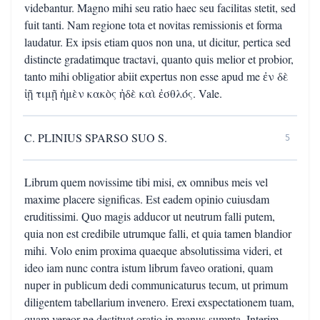
videbantur. Magno mihi seu ratio haec seu facilitas stetit, sed
fuit tanti. Nam regione tota et novitas remissionis et forma
laudatur. Ex ipsis etiam quos non una, ut dicitur, pertica sed
distincte gradatimque tractavi, quanto quis melior et probior,
tanto mihi obligatior abiit expertus non esse apud me ἐν δὲ
ἰῇ τιμῇ ἠμὲν κακὸς ἠδὲ καὶ ἐσθλός. Vale.
C. PLINIUS SPARSO SUO S.
5
Librum quem novissime tibi misi, ex omnibus meis vel
maxime placere significas. Est eadem opinio cuiusdam
eruditissimi. Quo magis adducor ut neutrum falli putem,
quia non est credibile utrumque falli, et quia tamen blandior
mihi. Volo enim proxima quaeque absolutissima videri, et
ideo iam nunc contra istum librum faveo orationi, quam
nuper in publicum dedi communicaturus tecum, ut primum
diligentem tabellarium invenero. Erexi exspectationem tuam,
quam vereor ne destituat oratio in manus sumpta. Interim