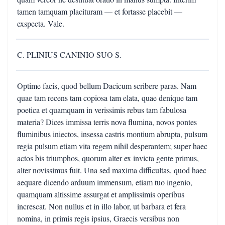
tamen tamquam placituram — et fortasse placebit —
exspecta. Vale.
C. PLINIUS CANINIO SUO S.
Optime facis, quod bellum Dacicum scribere paras. Nam
quae tam recens tam copiosa tam elata, quae denique tam
poetica et quamquam in verissimis rebus tam fabulosa
materia? Dices immissa terris nova flumina, novos pontes
fluminibus iniectos, insessa castris montium abrupta, pulsum
regia pulsum etiam vita regem nihil desperantem; super haec
actos bis triumphos, quorum alter ex invicta gente primus,
alter novissimus fuit. Una sed maxima difficultas, quod haec
aequare dicendo arduum immensum, etiam tuo ingenio,
quamquam altissime assurgat et amplissimis operibus
increscat. Non nullus et in illo labor, ut barbara et fera
nomina, in primis regis ipsius, Graecis versibus non