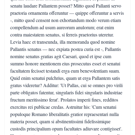
senatu laudare Pallantem posset? Mitto quod Pallanti servo
praetoria ornamenta offeruntur — quippe offeruntur a servis
-, mitto quod censent non exhortandum modo verum etiam
compellendum ad usum aureorum anulorum; erat enim
contra maiestatem senatus, si ferreis praetorius uteretur.
Levia haec et transeunda, illa memoranda quod nomine
Pallantis senatus — nec expiata postea curia est -, Pallantis
nomine senatus gratias agit Caesari, quod et ipse cum
summo honore mentionem eius prosecutus esset et senatui
facultatem fecisset testandi erga eum benevolentiam suam.
Quid enim senatui pulchrius, quam ut erga Pallantem satis
gratus videretur? Additur: 'Ut Pallas, cui se omnes pro virili
parte obligatos fatentur, singularis fidei singularis industriae
fructum meritissimo ferat'. Prolatos imperii fines, redditos
exercitus rei publicae credas. Astruitur his: 'Cum senatui
populoque Romano liberalitatis gratior repraesentari nulla
materia posset, quam si abstinentissimi fidelissimique
custodis principalium opum facultates adiuvare contigisset'.