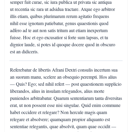
semper fuit curae, sic iura publica ut privata sic antiqua
ut recentia sic rara ut adsidua tractare. Atque ego arbitror
illis etiam, quibus plurimarum rerum agitatio frequens
nihil esse ignotum patiebatur, genus quaestionis quod
adfero ad te aut non satis tritum aut etiam inexpertum
fuisse. Hoc et ego excusatior si forte sum lapsus, et tu
dignior laude, si potes id quoque docere quod in obscuro
est an didiceris.
Referebatur de libertis Afrani Dextri consulis incertum sua
an suorum manu, scelere an obsequio perempti. Hos alius
— Quis? Ego; sed nihil refert — post quaestionem supplicio
liberandos, alius in insulam relegandos, alius morte
puniendos arbitrabatur. Quarum sententiarum tanta diversitas
erat, ut non possent esse nisi singulae. Quid enim commune
habet occidere et relegare? Non hercule magis quam
relegare et absolvere; quamquam propior aliquanto est
sententiae relegantis, quae absolvit, quam quae occidit —