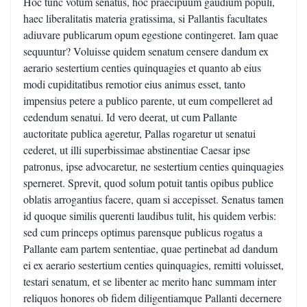
Hoc tunc votum senatus, hoc praecipuum gaudium populi,
haec liberalitatis materia gratissima, si Pallantis facultates
adiuvare publicarum opum egestione contingeret. Iam quae
sequuntur? Voluisse quidem senatum censere dandum ex
aerario sestertium centies quinquagies et quanto ab eius
modi cupiditatibus remotior eius animus esset, tanto
impensius petere a publico parente, ut eum compelleret ad
cedendum senatui. Id vero deerat, ut cum Pallante
auctoritate publica ageretur, Pallas rogaretur ut senatui
cederet, ut illi superbissimae abstinentiae Caesar ipse
patronus, ipse advocaretur, ne sestertium centies quinquagies
sperneret. Sprevit, quod solum potuit tantis opibus publice
oblatis arrogantius facere, quam si accepisset. Senatus tamen
id quoque similis querenti laudibus tulit, his quidem verbis:
sed cum princeps optimus parensque publicus rogatus a
Pallante eam partem sententiae, quae pertinebat ad dandum
ei ex aerario sestertium centies quinquagies, remitti voluisset,
testari senatum, et se libenter ac merito hanc summam inter
reliquos honores ob fidem diligentiamque Pallanti decernere