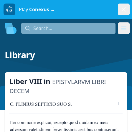
Dism
Play
Conexus →
Search...
Search...
Ope
Library
Liber VIII
in
EPISTVLARVM LIBRI
DECEM
C. PLINIUS SEPTICIO SUO S.
1
Iter commode explicui, excepto quod quidam ex meis
adversam valetudinem ferventissimis aestibus contraxerunt.