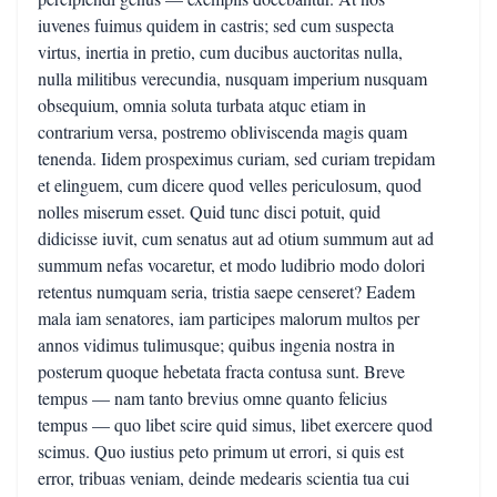
iuvenes fuimus quidem in castris; sed cum suspecta
virtus, inertia in pretio, cum ducibus auctoritas nulla,
nulla militibus verecundia, nusquam imperium nusquam
obsequium, omnia soluta turbata atquc etiam in
contrarium versa, postremo obliviscenda magis quam
tenenda. Iidem prospeximus curiam, sed curiam trepidam
et elinguem, cum dicere quod velles periculosum, quod
nolles miserum esset. Quid tunc disci potuit, quid
didicisse iuvit, cum senatus aut ad otium summum aut ad
summum nefas vocaretur, et modo ludibrio modo dolori
retentus numquam seria, tristia saepe censeret? Eadem
mala iam senatores, iam participes malorum multos per
annos vidimus tulimusque; quibus ingenia nostra in
posterum quoque hebetata fracta contusa sunt. Breve
tempus — nam tanto brevius omne quanto felicius
tempus — quo libet scire quid simus, libet exercere quod
scimus. Quo iustius peto primum ut errori, si quis est
error, tribuas veniam, deinde medearis scientia tua cui