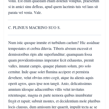
volui. Est enim quaedam etiam dolendi voluptas, praesertim
si in amici sinu defleas, apud quem lacrimis tuis vel laus sit
parata vel venia. Vale.
C. PLINIUS MACRINO SUO S.
Num istic quoque immite et turbidum caelum? Hic assiduae
tempestates et crebra diluvia. Tiberis alveum excessit et
demissioribus ripis alte superfunditur; quamquam fossa
quam providentissimus imperator fecit exhaustus, premit
valles, innatat campis, quaque planum solum, pro solo
cernitur. Inde quae solet flumina accipere et permixta
devehere, velut obvius retro cogit, atque ita alienis aquis
operit agros, quos ipse non tangit. Anio, delicatissimus
amnium ideoque adiacentibus villis velut invitatus
retentusque, magna ex parte nemora quibus inumbratur
fregit et rapuit; subruit montes, et decidentium mole pluribus
locis clausus, dum amissum iter quaerit, impulit tecta ac se