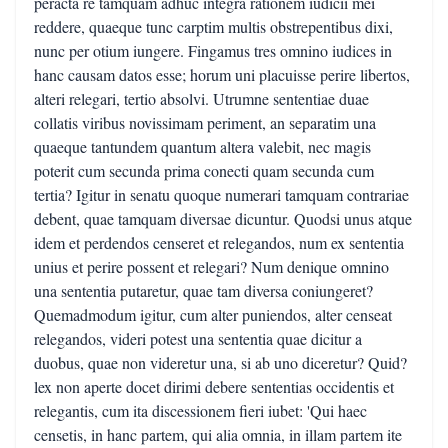
peracta re tamquam adhuc integra rationem iudicii mei
reddere, quaeque tunc carptim multis obstrepentibus dixi,
nunc per otium iungere. Fingamus tres omnino iudices in
hanc causam datos esse; horum uni placuisse perire libertos,
alteri relegari, tertio absolvi. Utrumne sententiae duae
collatis viribus novissimam periment, an separatim una
quaeque tantundem quantum altera valebit, nec magis
poterit cum secunda prima conecti quam secunda cum
tertia? Igitur in senatu quoque numerari tamquam contrariae
debent, quae tamquam diversae dicuntur. Quodsi unus atque
idem et perdendos censeret et relegandos, num ex sententia
unius et perire possent et relegari? Num denique omnino
una sententia putaretur, quae tam diversa coniungeret?
Quemadmodum igitur, cum alter puniendos, alter censeat
relegandos, videri potest una sententia quae dicitur a
duobus, quae non videretur una, si ab uno diceretur? Quid?
lex non aperte docet dirimi debere sententias occidentis et
relegantis, cum ita discessionem fieri iubet: 'Qui haec
censetis, in hanc partem, qui alia omnia, in illam partem ite