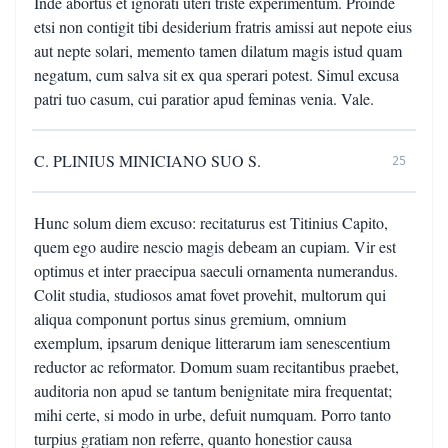
Inde abortus et ignorati uteri triste experimentum. Proinde
etsi non contigit tibi desiderium fratris amissi aut nepote eius
aut nepte solari, memento tamen dilatum magis istud quam
negatum, cum salva sit ex qua sperari potest. Simul excusa
patri tuo casum, cui paratior apud feminas venia. Vale.
C. PLINIUS MINICIANO SUO S.
25
Hunc solum diem excuso: recitaturus est Titinius Capito,
quem ego audire nescio magis debeam an cupiam. Vir est
optimus et inter praecipua saeculi ornamenta numerandus.
Colit studia, studiosos amat fovet provehit, multorum qui
aliqua componunt portus sinus gremium, omnium
exemplum, ipsarum denique litterarum iam senescentium
reductor ac reformator. Domum suam recitantibus praebet,
auditoria non apud se tantum benignitate mira frequentat;
mihi certe, si modo in urbe, defuit numquam. Porro tanto
turpius gratiam non referre, quanto honestior causa