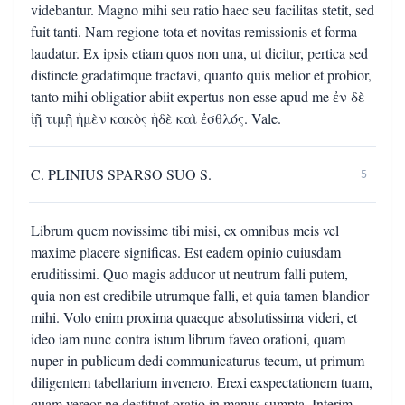
videbantur. Magno mihi seu ratio haec seu facilitas stetit, sed
fuit tanti. Nam regione tota et novitas remissionis et forma
laudatur. Ex ipsis etiam quos non una, ut dicitur, pertica sed
distincte gradatimque tractavi, quanto quis melior et probior,
tanto mihi obligatior abiit expertus non esse apud me ἐν δὲ
ἰῇ τιμῇ ἠμὲν κακὸς ἠδὲ καὶ ἐσθλός. Vale.
C. PLINIUS SPARSO SUO S.
5
Librum quem novissime tibi misi, ex omnibus meis vel
maxime placere significas. Est eadem opinio cuiusdam
eruditissimi. Quo magis adducor ut neutrum falli putem,
quia non est credibile utrumque falli, et quia tamen blandior
mihi. Volo enim proxima quaeque absolutissima videri, et
ideo iam nunc contra istum librum faveo orationi, quam
nuper in publicum dedi communicaturus tecum, ut primum
diligentem tabellarium invenero. Erexi exspectationem tuam,
quam vereor ne destituat oratio in manus sumpta. Interim