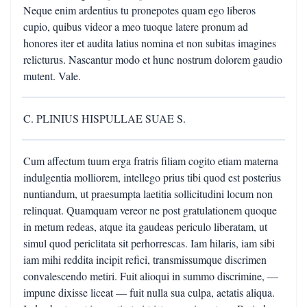
Neque enim ardentius tu pronepotes quam ego liberos
cupio, quibus videor a meo tuoque latere pronum ad
honores iter et audita latius nomina et non subitas imagines
relicturus. Nascantur modo et hunc nostrum dolorem gaudio
mutent. Vale.
C. PLINIUS HISPULLAE SUAE S.
Cum affectum tuum erga fratris filiam cogito etiam materna
indulgentia molliorem, intellego prius tibi quod est posterius
nuntiandum, ut praesumpta laetitia sollicitudini locum non
relinquat. Quamquam vereor ne post gratulationem quoque
in metum redeas, atque ita gaudeas periculo liberatam, ut
simul quod periclitata sit perhorrescas. Iam hilaris, iam sibi
iam mihi reddita incipit refici, transmissumque discrimen
convalescendo metiri. Fuit alioqui in summo discrimine, —
impune dixisse liceat — fuit nulla sua culpa, aetatis aliqua.