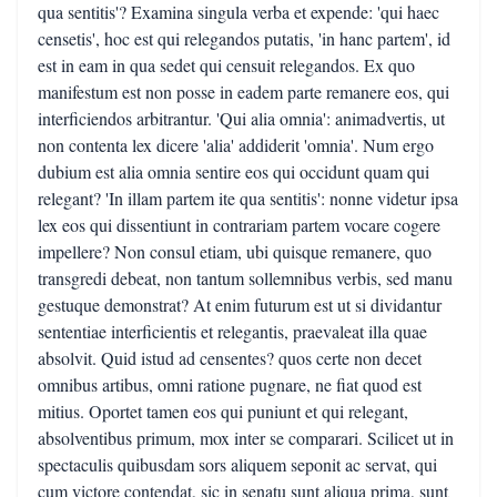
qua sentitis'? Examina singula verba et expende: 'qui haec
censetis', hoc est qui relegandos putatis, 'in hanc partem', id
est in eam in qua sedet qui censuit relegandos. Ex quo
manifestum est non posse in eadem parte remanere eos, qui
interficiendos arbitrantur. 'Qui alia omnia': animadvertis, ut
non contenta lex dicere 'alia' addiderit 'omnia'. Num ergo
dubium est alia omnia sentire eos qui occidunt quam qui
relegant? 'In illam partem ite qua sentitis': nonne videtur ipsa
lex eos qui dissentiunt in contrariam partem vocare cogere
impellere? Non consul etiam, ubi quisque remanere, quo
transgredi debeat, non tantum sollemnibus verbis, sed manu
gestuque demonstrat? At enim futurum est ut si dividantur
sententiae interficientis et relegantis, praevaleat illa quae
absolvit. Quid istud ad censentes? quos certe non decet
omnibus artibus, omni ratione pugnare, ne fiat quod est
mitius. Oportet tamen eos qui puniunt et qui relegant,
absolventibus primum, mox inter se comparari. Scilicet ut in
spectaculis quibusdam sors aliquem seponit ac servat, qui
cum victore contendat, sic in senatu sunt aliqua prima, sunt