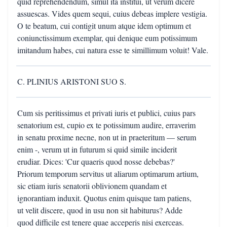
quid reprehendendum, simul ita institui, ut verum dicere
assuescas. Vides quem sequi, cuius debeas implere vestigia.
O te beatum, cui contigit unum atque idem optimum et
coniunctissimum exemplar, qui denique eum potissimum
imitandum habes, cui natura esse te simillimum voluit! Vale.
C. PLINIUS ARISTONI SUO S.
Cum sis peritissimus et privati iuris et publici, cuius pars
senatorium est, cupio ex te potissimum audire, erraverim
in senatu proxime necne, non ut in praeteritum — serum
enim -, verum ut in futurum si quid simile inciderit
erudiar. Dices: 'Cur quaeris quod nosse debebas?'
Priorum temporum servitus ut aliarum optimarum artium,
sic etiam iuris senatorii oblivionem quandam et
ignorantiam induxit. Quotus enim quisque tam patiens,
ut velit discere, quod in usu non sit habiturus? Adde
quod difficile est tenere quae acceperis nisi exerceas.