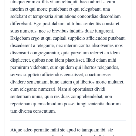
utraque enim ex illis vitam relinquit, haec adimit -, cum
interim et qui morte puniebant et qui relegabant, una
sedebant et temporaria simulatione concordiae discordiam
differebant. Ego postulabam, ut tribus sententiis constaret
suus numerus, nec se brevibus indutiis duae iungerent.
Exigebam ergo ut qui capitali supplicio afficiendos putabant,
discederent a relegante, nec interim contra absolventes mox
dissensuri congregarentur, quia parvolum referret an idem
displiceret, quibus non idem placuisset. Illud etiam mihi
permirum videbatur, eum quidem qui libertos relegandos,
servos supplicio afficiendos censuisset, coactum esse
dividere sententiam; hunc autem qui libertos morte multaret,
cum relegante numerari. Nam si oportuisset dividi
sententiam unius, quia res duas comprehendebat, non
reperiebam quemadmodum posset iungi sententia duorum
tam diversa censentium.
Atque adeo permitte mihi sic apud te tamquam ibi, sic