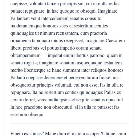
coepisse, voluntati tamen principis sui, cui in nulla re fas
putaret repugnare, in hac quoque re obsequi. Imaginare
Pallantem velut intercedentem senatus consulto
moderantemque honores suos et sestertium centies
quinquagies ut nimium recusantem, cum praetoria
ornamenta tamquam minus recepisset; imaginare Caesarem
liberti precibus vel potius imperio coram senatu
obtemperantem — imperat enim libertus patrono, quem in
senatu rogat -; imaginare senatum usquequaque testantem
merito libenterque se hanc summam inter reliquos honores
Pallanti coepisse decernere et perseveraturum fuisse, nisi
obsequeretur principis voluntati, cui non esset fas in ulla re
repugnare. Ita ne sestertium centies quinquagies Pallas ex
aerario ferret, verecundia ipsius obsequio senatus opus fuit
in hoc praecipue non obsecuturi, si in ulla re putasset fas
esse non obsequi.
Finem existimas? Mane dum et maiora accipe: 'Utique, cum