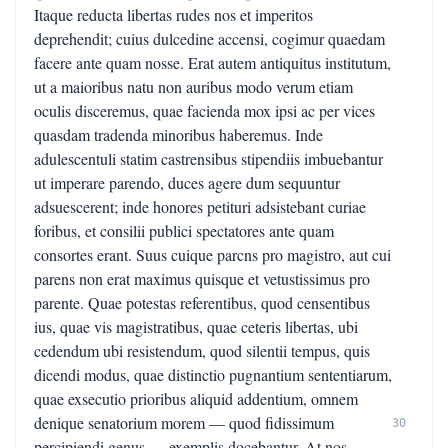
Itaque reducta libertas rudes nos et imperitos
deprehendit; cuius dulcedine accensi, cogimur quaedam
facere ante quam nosse. Erat autem antiquitus institutum,
ut a maioribus natu non auribus modo verum etiam
oculis disceremus, quae facienda mox ipsi ac per vices
quasdam tradenda minoribus haberemus. Inde
adulescentuli statim castrensibus stipendiis imbuebantur
ut imperare parendo, duces agere dum sequuntur
adsuescerent; inde honores petituri adsistebant curiae
foribus, et consilii publici spectatores ante quam
consortes erant. Suus cuique parcns pro magistro, aut cui
parens non erat maximus quisque et vetustissimus pro
parente. Quae potestas referentibus, quod censentibus
ius, quae vis magistratibus, quae ceteris libertas, ubi
cedendum ubi resistendum, quod silentii tempus, quis
dicendi modus, quae distinctio pugnantium sententiarum,
quae exsecutio prioribus aliquid addentium, omnem
denique senatorium morem — quod fidissimum
30
percipiendi genus — exemplis docebantur. At nos