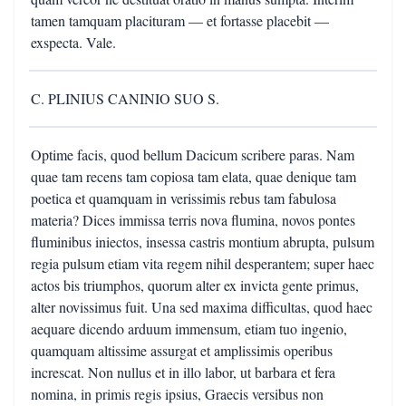
tamen tamquam placituram — et fortasse placebit —
exspecta. Vale.
C. PLINIUS CANINIO SUO S.
Optime facis, quod bellum Dacicum scribere paras. Nam
quae tam recens tam copiosa tam elata, quae denique tam
poetica et quamquam in verissimis rebus tam fabulosa
materia? Dices immissa terris nova flumina, novos pontes
fluminibus iniectos, insessa castris montium abrupta, pulsum
regia pulsum etiam vita regem nihil desperantem; super haec
actos bis triumphos, quorum alter ex invicta gente primus,
alter novissimus fuit. Una sed maxima difficultas, quod haec
aequare dicendo arduum immensum, etiam tuo ingenio,
quamquam altissime assurgat et amplissimis operibus
increscat. Non nullus et in illo labor, ut barbara et fera
nomina, in primis regis ipsius, Graecis versibus non