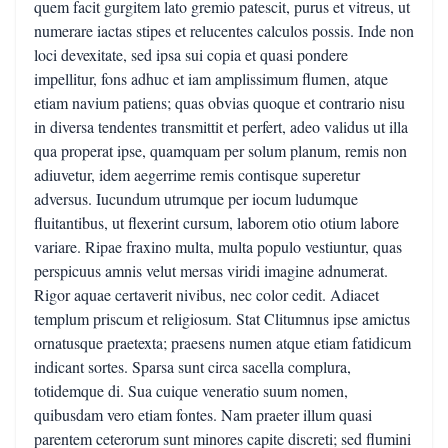
quem facit gurgitem lato gremio patescit, purus et vitreus, ut
numerare iactas stipes et relucentes calculos possis. Inde non
loci devexitate, sed ipsa sui copia et quasi pondere
impellitur, fons adhuc et iam amplissimum flumen, atque
etiam navium patiens; quas obvias quoque et contrario nisu
in diversa tendentes transmittit et perfert, adeo validus ut illa
qua properat ipse, quamquam per solum planum, remis non
adiuvetur, idem aegerrime remis contisque superetur
adversus. Iucundum utrumque per iocum ludumque
fluitantibus, ut flexerint cursum, laborem otio otium labore
variare. Ripae fraxino multa, multa populo vestiuntur, quas
perspicuus amnis velut mersas viridi imagine adnumerat.
Rigor aquae certaverit nivibus, nec color cedit. Adiacet
templum priscum et religiosum. Stat Clitumnus ipse amictus
ornatusque praetexta; praesens numen atque etiam fatidicum
indicant sortes. Sparsa sunt circa sacella complura,
totidemque di. Sua cuique veneratio suum nomen,
quibusdam vero etiam fontes. Nam praeter illum quasi
parentem ceterorum sunt minores capite discreti; sed flumini