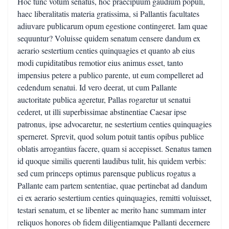
Hoc tunc votum senatus, hoc praecipuum gaudium populi,
haec liberalitatis materia gratissima, si Pallantis facultates
adiuvare publicarum opum egestione contingeret. Iam quae
sequuntur? Voluisse quidem senatum censere dandum ex
aerario sestertium centies quinquagies et quanto ab eius
modi cupiditatibus remotior eius animus esset, tanto
impensius petere a publico parente, ut eum compelleret ad
cedendum senatui. Id vero deerat, ut cum Pallante
auctoritate publica ageretur, Pallas rogaretur ut senatui
cederet, ut illi superbissimae abstinentiae Caesar ipse
patronus, ipse advocaretur, ne sestertium centies quinquagies
sperneret. Sprevit, quod solum potuit tantis opibus publice
oblatis arrogantius facere, quam si accepisset. Senatus tamen
id quoque similis querenti laudibus tulit, his quidem verbis:
sed cum princeps optimus parensque publicus rogatus a
Pallante eam partem sententiae, quae pertinebat ad dandum
ei ex aerario sestertium centies quinquagies, remitti voluisset,
testari senatum, et se libenter ac merito hanc summam inter
reliquos honores ob fidem diligentiamque Pallanti decernere