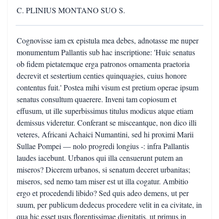
C. PLINIUS MONTANO SUO S.
Cognovisse iam ex epistula mea debes, adnotasse me nuper
monumentum Pallantis sub hac inscriptione: 'Huic senatus
ob fidem pietatemque erga patronos ornamenta praetoria
decrevit et sestertium centies quinquagies, cuius honore
contentus fuit.' Postea mihi visum est pretium operae ipsum
senatus consultum quaerere. Inveni tam copiosum et
effusum, ut ille superbissimus titulus modicus atque etiam
demissus videretur. Conferant se misceantque, non dico illi
veteres, Africani Achaici Numantini, sed hi proximi Marii
Sullae Pompei — nolo progredi longius -: infra Pallantis
laudes iacebunt. Urbanos qui illa censuerunt putem an
miseros? Dicerem urbanos, si senatum deceret urbanitas;
miseros, sed nemo tam miser est ut illa cogatur. Ambitio
ergo et procedendi libido? Sed quis adeo demens, ut per
suum, per publicum dedecus procedere velit in ea civitate, in
qua hic esset usus florentissimae dignitatis, ut primus in