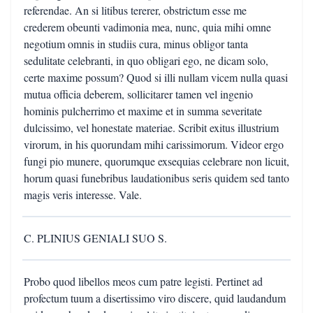
referendae. An si litibus tererer, obstrictum esse me
crederem obeunti vadimonia mea, nunc, quia mihi omne
negotium omnis in studiis cura, minus obligor tanta
sedulitate celebranti, in quo obligari ego, ne dicam solo,
certe maxime possum? Quod si illi nullam vicem nulla quasi
mutua officia deberem, sollicitarer tamen vel ingenio
hominis pulcherrimo et maxime et in summa severitate
dulcissimo, vel honestate materiae. Scribit exitus illustrium
virorum, in his quorundam mihi carissimorum. Videor ergo
fungi pio munere, quorumque exsequias celebrare non licuit,
horum quasi funebribus laudationibus seris quidem sed tanto
magis veris interesse. Vale.
C. PLINIUS GENIALI SUO S.
Probo quod libellos meos cum patre legisti. Pertinet ad
profectum tuum a disertissimo viro discere, quid laudandum