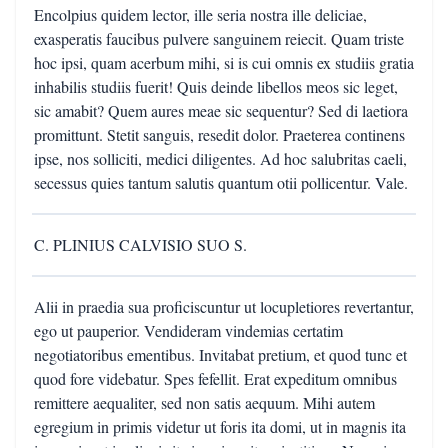
Encolpius quidem lector, ille seria nostra ille deliciae,
exasperatis faucibus pulvere sanguinem reiecit. Quam triste
hoc ipsi, quam acerbum mihi, si is cui omnis ex studiis gratia
inhabilis studiis fuerit! Quis deinde libellos meos sic leget,
sic amabit? Quem aures meae sic sequentur? Sed di laetiora
promittunt. Stetit sanguis, resedit dolor. Praeterea continens
ipse, nos solliciti, medici diligentes. Ad hoc salubritas caeli,
secessus quies tantum salutis quantum otii pollicentur. Vale.
C. PLINIUS CALVISIO SUO S.
Alii in praedia sua proficiscuntur ut locupletiores revertantur,
ego ut pauperior. Vendideram vindemias certatim
negotiatoribus ementibus. Invitabat pretium, et quod tunc et
quod fore videbatur. Spes fefellit. Erat expeditum omnibus
remittere aequaliter, sed non satis aequum. Mihi autem
egregium in primis videtur ut foris ita domi, ut in magnis ita