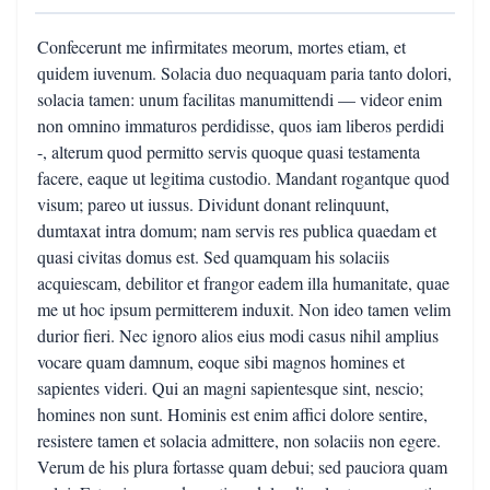
Confecerunt me infirmitates meorum, mortes etiam, et
quidem iuvenum. Solacia duo nequaquam paria tanto dolori,
solacia tamen: unum facilitas manumittendi — videor enim
non omnino immaturos perdidisse, quos iam liberos perdidi
-, alterum quod permitto servis quoque quasi testamenta
facere, eaque ut legitima custodio. Mandant rogantque quod
visum; pareo ut iussus. Dividunt donant relinquunt,
dumtaxat intra domum; nam servis res publica quaedam et
quasi civitas domus est. Sed quamquam his solaciis
acquiescam, debilitor et frangor eadem illa humanitate, quae
me ut hoc ipsum permitterem induxit. Non ideo tamen velim
durior fieri. Nec ignoro alios eius modi casus nihil amplius
vocare quam damnum, eoque sibi magnos homines et
sapientes videri. Qui an magni sapientesque sint, nescio;
homines non sunt. Hominis est enim affici dolore sentire,
resistere tamen et solacia admittere, non solaciis non egere.
Verum de his plura fortasse quam debui; sed pauciora quam