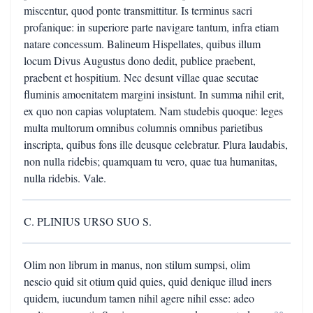
miscentur, quod ponte transmittitur. Is terminus sacri
profanique: in superiore parte navigare tantum, infra etiam
natare concessum. Balineum Hispellates, quibus illum
locum Divus Augustus dono dedit, publice praebent,
praebent et hospitium. Nec desunt villae quae secutae
fluminis amoenitatem margini insistunt. In summa nihil erit,
ex quo non capias voluptatem. Nam studebis quoque: leges
multa multorum omnibus columnis omnibus parietibus
inscripta, quibus fons ille deusque celebratur. Plura laudabis,
non nulla ridebis; quamquam tu vero, quae tua humanitas,
nulla ridebis. Vale.
C. PLINIUS URSO SUO S.
Olim non librum in manus, non stilum sumpsi, olim
nescio quid sit otium quid quies, quid denique illud iners
quidem, iucundum tamen nihil agere nihil esse: adeo