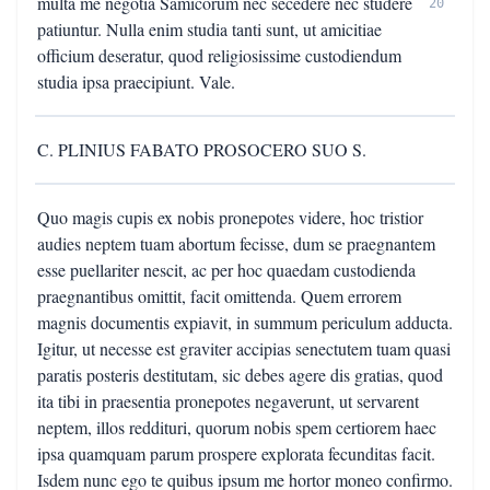
multa me negotia Samicorum nec secedere nec studere
20
patiuntur. Nulla enim studia tanti sunt, ut amicitiae
officium deseratur, quod religiosissime custodiendum
studia ipsa praecipiunt. Vale.
C. PLINIUS FABATO PROSOCERO SUO S.
Quo magis cupis ex nobis pronepotes videre, hoc tristior
audies neptem tuam abortum fecisse, dum se praegnantem
esse puellariter nescit, ac per hoc quaedam custodienda
praegnantibus omittit, facit omittenda. Quem errorem
magnis documentis expiavit, in summum periculum adducta.
Igitur, ut necesse est graviter accipias senectutem tuam quasi
paratis posteris destitutam, sic debes agere dis gratias, quod
ita tibi in praesentia pronepotes negaverunt, ut servarent
neptem, illos reddituri, quorum nobis spem certiorem haec
ipsa quamquam parum prospere explorata fecunditas facit.
Isdem nunc ego te quibus ipsum me hortor moneo confirmo.