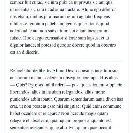
semper fuit curae, sic iura publica ut privata sic antiqua
ut recentia sic rara ut adsidua tractare. Atque ego arbitror
illis etiam, quibus plurimarum rerum agitatio frequens
nihil esse ignotum patiebatur, genus quaestionis quod
adfero ad te aut non satis tritum aut etiam inexpertum
fuisse. Hoc et ego excusatior si forte sum lapsus, et tu
dignior laude, si potes id quoque docere quod in obscuro
est an didiceris.
Referebatur de libertis Afrani Dextri consulis incertum sua
an suorum manu, scelere an obsequio perempti. Hos alius
— Quis? Ego; sed nihil refert — post quaestionem supplicio
liberandos, alius in insulam relegandos, alius morte
puniendos arbitrabatur. Quarum sententiarum tanta diversitas
erat, ut non possent esse nisi singulae. Quid enim commune
habet occidere et relegare? Non hercule magis quam
relegare et absolvere; quamquam propior aliquanto est
sententiae relegantis, quae absolvit, quam quae occidit —