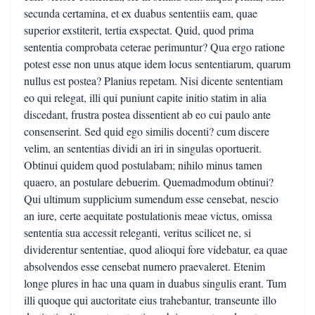
secunda certamina, et ex duabus sententiis eam, quae
superior exstiterit, tertia exspectat. Quid, quod prima
sententia comprobata ceterae perimuntur? Qua ergo ratione
potest esse non unus atque idem locus sententiarum, quarum
nullus est postea? Planius repetam. Nisi dicente sententiam
eo qui relegat, illi qui puniunt capite initio statim in alia
discedant, frustra postea dissentient ab eo cui paulo ante
consenserint. Sed quid ego similis docenti? cum discere
velim, an sententias dividi an iri in singulas oportuerit.
Obtinui quidem quod postulabam; nihilo minus tamen
quaero, an postulare debuerim. Quemadmodum obtinui?
Qui ultimum supplicium sumendum esse censebat, nescio
an iure, certe aequitate postulationis meae victus, omissa
sententia sua accessit releganti, veritus scilicet ne, si
dividerentur sententiae, quod alioqui fore videbatur, ea quae
absolvendos esse censebat numero praevaleret. Etenim
longe plures in hac una quam in duabus singulis erant. Tum
illi quoque qui auctoritate eius trahebantur, transeunte illo