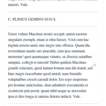
miseris. Vale.
C. PLINIUS GEMINO SUO S.
Grave vulnus Macrinus noster accepit: amisit uxorem
singularis exempli, etiam si olim fuisset. Vixit cum hac
triginta novem annis sine iurgio sine offensa. Quam illa
reverentiam marito suo praestitit, cum ipsa summam
mereretur! quot quantasque virtutes, ex diversis aetatibus
sumptas, collegit et miscuit! Habet quidem Macrinus
10
grande solacium, quod tantum bonum tam diu tenuit, sed
hinc magis exacerbatur quod amisit; nam fruendis
voluptatibus crescit carendi dolor. Ero ergo suspensus
pro homine amicissimo, dum admittere avocamenta et
cicatricem pati possit, quam nihil aeque ac necessitas
ipsa et dies longa et satietas doloris inducit. Vale.