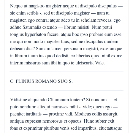
Neque ut magistro magister neque ut discipulo discipulus —
sic enim scribis -, sed ut discipulo magister — nam tu
magister, ego contra; atque adeo tu in scholam revocas, ego
adhuc Saturnalia extendo — librum misisti. Num potui
longius hyperbaton facere, atque hoc ipso probare eum esse
me qui non modo magister tuus, sed ne discipulus quidem
debeam dici? Sumam tamen personam magistri, exseramque
in librum tuum ius quod dedisti, eo liberius quod nihil ex me
interim missurus sum tibi in quo te ulciscaris. Vale.
C. PLINIUS ROMANO SUO S.
Vidistine aliquando Clitumnum fontem? Si nondum — et
puto nondum: alioqui narrasses mihi -, vide; quem ego —
paenitet tarditatis — proxime vidi. Modicus collis assurgit,
antiqua cupressu nemorosus et opacus. Hunc subter exit
fons et exprimitur pluribus venis sed imparibus, eluctatusque