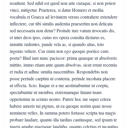
resultent. Sed nihil est quod non arte curaque, si non potest
vinci, mitigetur. Praeterea, si datur Homero et mollia
vocabula et Graeca ad levitatem versus contrahere extendere
inflectere, cur tibi similis audentia praesertim non delicata
sed necessaria non detur? Proinde iure vatum invocatis dis,
et inter deos ipso, cuius res opera consilia dicturus es,
immitte rudentes, pande vela ac, si quando alias, toto
ingenio vehere. Cur enim non ego quoque poetice cum
poeta? Illud iam nunc paciscor: prima quaeque ut absolveris
mittito, immo etiam ante quam absolvas, sicut erunt recentia
et rudia et adhuc similia nascentibus. Respondebis non
posse perinde carptim ut contexta, perinde incohata placere
ut effecta. Scio. Itaque et a me aestimabuntur ut coepta,
spectabuntur ut membra, extremamque limam tuam
opperientur in scrinio nostro. Patere hoc me super cetera
habere amoris tui pignus, ut ea quoque norim quae nosse
neminem velles. In summa potero fortasse scripta tua magis
probare laudare, quanto illa tardius cautiusque, sed ipsum te
magis amabo magisque laudabo, quanto celerius et incautius