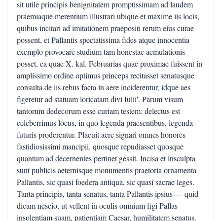
sit utile principis benignitatem promptissimam ad laudem
praemiaque merentium illustrari ubique et maxime iis locis,
quibus incitari ad imitationem praepositi rerum eius curae
possent, et Pallantis spectatissima fides atque innocentia
exemplo provocare studium tam honestae aemulationis
posset, ea quae X. kal. Februarias quae proximae fuissent in
amplissimo ordine optimus princeps recitasset senatusque
consulta de iis rebus facta in aere inciderentur, idque aes
figeretur ad statuam loricatam divi Iulii'. Parum visum
tantorum dedecorum esse curiam testem: delectus est
celeberrimus locus, in quo legenda praesentibus, legenda
futuris proderentur. Placuit aere signari omnes honores
fastidiosissimi mancipii, quosque repudiasset quosque
quantum ad decernentes pertinet gessit. Incisa et insculpta
sunt publicis aeternisque monumentis praetoria ornamenta
Pallantis, sic quasi foedera antiqua, sic quasi sacrae leges.
Tanta principis, tanta senatus, tanta Pallantis ipsius — quid
dicam nescio, ut vellent in oculis omnium figi Pallas
insolentiam suam, patientiam Caesar, humilitatem senatus.