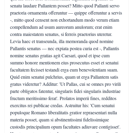
senatu laudare Pallantem posset? Mitto quod Pallanti servo
praetoria ornamenta offeruntur — quippe offeruntur a servis
-, mitto quod censent non exhortandum modo verum etiam
compellendum ad usum aureorum anulorum; erat enim
contra maiestatem senatus, si ferreis praetorius uteretur.
Levia haec et transeunda, illa memoranda quod nomine
Pallantis senatus — nec expiata postea curia est -, Pallantis
nomine senatus gratias agit Caesari, quod et ipse cum
summo honore mentionem eius prosecutus esset et senatui
facultatem fecisset testandi erga eum benevolentiam suam.
Quid enim senatui pulchrius, quam ut erga Pallantem satis
gratus videretur? Additur: 'Ut Pallas, cui se omnes pro virili
parte obligatos fatentur, singularis fidei singularis industriae
fructum meritissimo ferat'. Prolatos imperii fines, redditos
exercitus rei publicae credas. Astruitur his: 'Cum senatui
populoque Romano liberalitatis gratior repraesentari nulla
materia posset, quam si abstinentissimi fidelissimique
custodis principalium opum facultates adiuvare contigisset'.