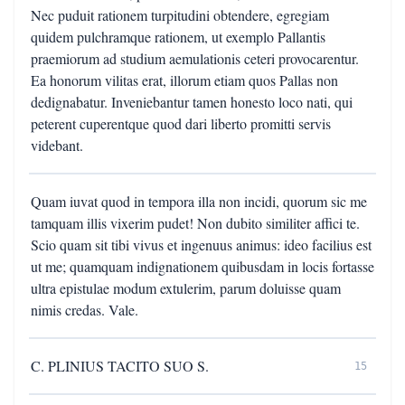
Nec puduit rationem turpitudini obtendere, egregiam
quidem pulchramque rationem, ut exemplo Pallantis
praemiorum ad studium aemulationis ceteri provocarentur.
Ea honorum vilitas erat, illorum etiam quos Pallas non
dedignabatur. Inveniebantur tamen honesto loco nati, qui
peterent cuperentque quod dari liberto promitti servis
videbant.
Quam iuvat quod in tempora illa non incidi, quorum sic me
tamquam illis vixerim pudet! Non dubito similiter affici te.
Scio quam sit tibi vivus et ingenuus animus: ideo facilius est
ut me; quamquam indignationem quibusdam in locis fortasse
ultra epistulae modum extulerim, parum doluisse quam
nimis credas. Vale.
C. PLINIUS TACITO SUO S.
15