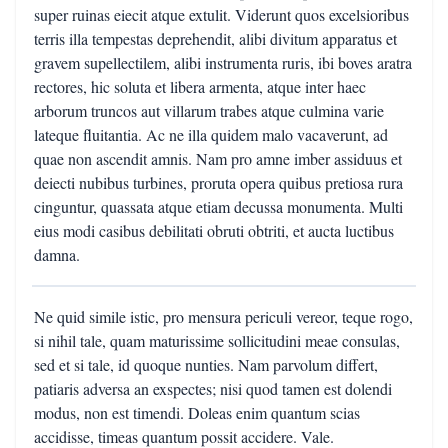
super ruinas eiecit atque extulit. Viderunt quos excelsioribus
terris illa tempestas deprehendit, alibi divitum apparatus et
gravem supellectilem, alibi instrumenta ruris, ibi boves aratra
rectores, hic soluta et libera armenta, atque inter haec
arborum truncos aut villarum trabes atque culmina varie
lateque fluitantia. Ac ne illa quidem malo vacaverunt, ad
quae non ascendit amnis. Nam pro amne imber assiduus et
deiecti nubibus turbines, proruta opera quibus pretiosa rura
cinguntur, quassata atque etiam decussa monumenta. Multi
eius modi casibus debilitati obruti obtriti, et aucta luctibus
damna.
Ne quid simile istic, pro mensura periculi vereor, teque rogo,
si nihil tale, quam maturissime sollicitudini meae consulas,
sed et si tale, id quoque nunties. Nam parvolum differt,
patiaris adversa an exspectes; nisi quod tamen est dolendi
modus, non est timendi. Doleas enim quantum scias
accidisse, timeas quantum possit accidere. Vale.