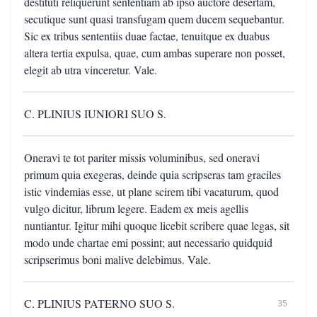
destituti reliquerunt sententiam ab ipso auctore desertam,
secutique sunt quasi transfugam quem ducem sequebantur.
Sic ex tribus sententiis duae factae, tenuitque ex duabus
altera tertia expulsa, quae, cum ambas superare non posset,
elegit ab utra vinceretur. Vale.
C. PLINIUS IUNIORI SUO S.
Oneravi te tot pariter missis voluminibus, sed oneravi
primum quia exegeras, deinde quia scripseras tam graciles
istic vindemias esse, ut plane scirem tibi vacaturum, quod
vulgo dicitur, librum legere. Eadem ex meis agellis
nuntiantur. Igitur mihi quoque licebit scribere quae legas, sit
modo unde chartae emi possint; aut necessario quidquid
scripserimus boni malive delebimus. Vale.
C. PLINIUS PATERNO SUO S.
35