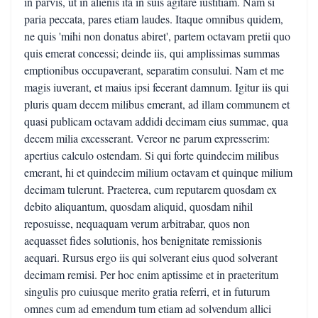
in parvis, ut in alienis ita in suis agitare iustitiam. Nam si
paria peccata, pares etiam laudes. Itaque omnibus quidem,
ne quis 'mihi non donatus abiret', partem octavam pretii quo
quis emerat concessi; deinde iis, qui amplissimas summas
emptionibus occupaverant, separatim consului. Nam et me
magis iuverant, et maius ipsi fecerant damnum. Igitur iis qui
pluris quam decem milibus emerant, ad illam communem et
quasi publicam octavam addidi decimam eius summae, qua
decem milia excesserant. Vereor ne parum expresserim:
apertius calculo ostendam. Si qui forte quindecim milibus
emerant, hi et quindecim milium octavam et quinque milium
decimam tulerunt. Praeterea, cum reputarem quosdam ex
debito aliquantum, quosdam aliquid, quosdam nihil
reposuisse, nequaquam verum arbitrabar, quos non
aequasset fides solutionis, hos benignitate remissionis
aequari. Rursus ergo iis qui solverant eius quod solverant
decimam remisi. Per hoc enim aptissime et in praeteritum
singulis pro cuiusque merito gratia referri, et in futurum
omnes cum ad emendum tum etiam ad solvendum allici