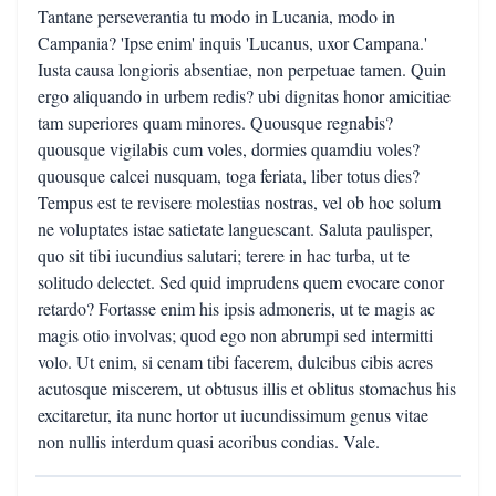
Tantane perseverantia tu modo in Lucania, modo in
Campania? 'Ipse enim' inquis 'Lucanus, uxor Campana.'
Iusta causa longioris absentiae, non perpetuae tamen. Quin
ergo aliquando in urbem redis? ubi dignitas honor amicitiae
tam superiores quam minores. Quousque regnabis?
quousque vigilabis cum voles, dormies quamdiu voles?
quousque calcei nusquam, toga feriata, liber totus dies?
Tempus est te revisere molestias nostras, vel ob hoc solum
ne voluptates istae satietate languescant. Saluta paulisper,
quo sit tibi iucundius salutari; terere in hac turba, ut te
solitudo delectet. Sed quid imprudens quem evocare conor
retardo? Fortasse enim his ipsis admoneris, ut te magis ac
magis otio involvas; quod ego non abrumpi sed intermitti
volo. Ut enim, si cenam tibi facerem, dulcibus cibis acres
acutosque miscerem, ut obtusus illis et oblitus stomachus his
excitaretur, ita nunc hortor ut iucundissimum genus vitae
non nullis interdum quasi acoribus condias. Vale.