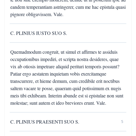
eandem temperantiam astringerer, cum me hac epistula quasi
pignore obligavissem. Vale.
C. PLINIUS IUSTO SUO S.
Quemadmodum congruit, ut simul et affirmes te assiduis
occupationibus impediri, et scripta nostra desideres, quae
vix ab otiosis impetrare aliquid perituri temporis possunt?
Patiar ergo aestatem inquietam vobis exercitamque
transcurrere, et hieme demum, cum credibile erit noctibus
saltem vacare te posse, quaeram quid potissimum ex nugis
meis tibi exhibeam. Interim abunde est si epistulae non sunt
molestae; sunt autem et ideo breviores erunt. Vale.
C. PLINIUS PRAESENTI SUO S.
5