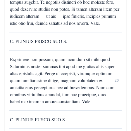
tempus augebit. Te negotiis distineri ob hoc moleste fero,
quod deservire studiis non potes. Si tamen alteram litem per
iudicem alteram — ut ais — ipse finieris, incipies primum
istic otio frui, deinde satiatus ad nos reverti. Vale.
C. PLINIUS PRISCO SUO S.
Exprimere non possum, quam iucundum sit mihi quod
Saturninus noster summas tibi apud me gratias aliis super
alias epistulis agit. Perge ut coepisti, virumque optimum
quam familiarissime dilige, magnam voluptatem ex
20
amicitia eius percepturus nec ad breve tempus. Nam cum
omnibus virtutibus abundat, tum hac praecipue, quod
habet maximam in amore constantiam. Vale.
C. PLINIUS FUSCO SUO S.