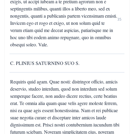
exigis, ut accipi iubeam a te pretium agrorum non e
septingentis milibus, quanti illos a liberto meo, sed ex
nongentis, quanti a publicanis partem vicensimam emisti.
35
Invicem ego et rogo et exigo, ut non solum quid te
verum etiam quid me deceat aspicias, patiarisque me in
hoc uno tibi eodem animo repugnare, quo in omnibus
obsequi soleo. Vale.
C. PLINIUS SATURNINO SUO S.
Requiris quid agam. Quae nosti: distringor officio, amicis
deservio, studeo interdum, quod non interdum sed solum
semperque facere, non audeo dicere rectius, certe beatius
erat. Te omnia alia quam quae velis agere moleste ferrem,
nisi ea quae agis essent honestissima. Nam et rei publicae
suae negotia curare et disceptare inter amicos laude
dignissimum est. Prisci nostri contubernium iucundum tibi
futurum sciebam. Noveram simplicitatem eius, noveram