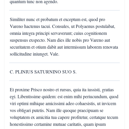
quantum tunc non agendo.
Similiter nunc et probatum et exceptum est, quod pro
Vareno hactenus tacui. Consules, ut Polyaenus postulabat,
omnia integra principi servaverunt; cuius cognitionem
suspensus exspecto. Nam dies ille nobis pro Vareno aut
securitatem et otium dabit aut intermissum laborem renovata
sollicitudine iniunget. Vale.
C. PLINIUS SATURNINO SUO S.
Et proxime Prisco nostro et rursus, quia ita iussisti, gratias
egi. Libentissime quidem: est enim mihi periucundum, quod
viri optimi mihique amicissimi adeo cohaesistis, ut invicem
vos obligari putetis. Nam ille quoque praecipuam se
voluptatem ex amicitia tua capere profitetur, certatque tecum
honestissimo certamine mutuae caritatis, quam ipsum