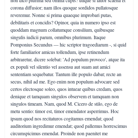
non dico plurima sed omnia cupis? utique si latior scaena et
corona diffusior; nam illos quoque sordidos pullatosque
reveremur. Nonne si prima quaeque improbari putas,
debilitaris et concidis? Opinor, quia in numero ipso est
quoddam magnum collatumque consilium, quibusque
singulis iudicii parum, omnibus plurimum. Itaque
Pomponius Secundus — hic scriptor tragoediarum -, si quid
forte familiarior amicus tollendum, ipse retinendum
arbitraretur, dicere solebat: 'Ad populum provoco', atque ita
ex populi vel silentio vel assensu aut suam aut amici
sententiam sequebatur. Tantum ille populo dabat; recte an
secus, nihil ad me. Ego enim non populum advocare sed
certos electosque soleo, quos intuear quibus credam, quos
denique et tamquam singulos observem et tamquam non
singulos timeam. Nam, quod M. Cicero de stilo, ego de
metu sentio: timor est, timor emendator asperrimus. Hoc
ipsum quod nos recitaturos cogitamus emendat; quod
auditorium ingredimur emendat; quod pallemus horrescimus
circumspicimus emendat. Proinde non paenitet me