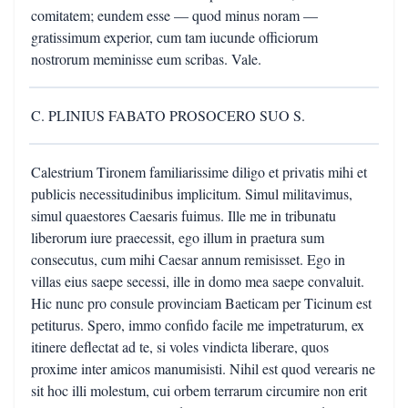
comitatem; eundem esse — quod minus noram —
gratissimum experior, cum tam iucunde officiorum
nostrorum meminisse eum scribas. Vale.
C. PLINIUS FABATO PROSOCERO SUO S.
Calestrium Tironem familiarissime diligo et privatis mihi et
publicis necessitudinibus implicitum. Simul militavimus,
simul quaestores Caesaris fuimus. Ille me in tribunatu
liberorum iure praecessit, ego illum in praetura sum
consecutus, cum mihi Caesar annum remisisset. Ego in
villas eius saepe secessi, ille in domo mea saepe convaluit.
Hic nunc pro consule provinciam Baeticam per Ticinum est
petiturus. Spero, immo confido facile me impetraturum, ex
itinere deflectat ad te, si voles vindicta liberare, quos
proxime inter amicos manumisisti. Nihil est quod verearis ne
sit hoc illi molestum, cui orbem terrarum circumire non erit