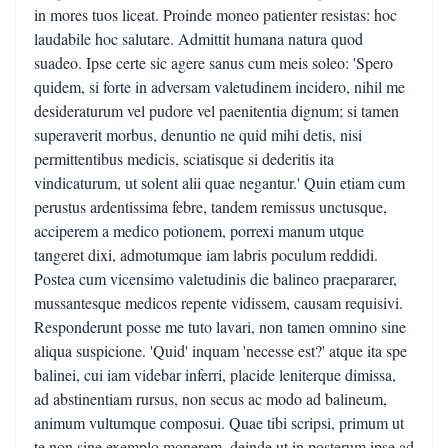
in mores tuos liceat. Proinde moneo patienter resistas: hoc
laudabile hoc salutare. Admittit humana natura quod
suadeo. Ipse certe sic agere sanus cum meis soleo: 'Spero
quidem, si forte in adversam valetudinem incidero, nihil me
desideraturum vel pudore vel paenitentia dignum; si tamen
superaverit morbus, denuntio ne quid mihi detis, nisi
permittentibus medicis, sciatisque si dederitis ita
vindicaturum, ut solent alii quae negantur.' Quin etiam cum
perustus ardentissima febre, tandem remissus unctusque,
acciperem a medico potionem, porrexi manum utque
tangeret dixi, admotumque iam labris poculum reddidi.
Postea cum vicensimo valetudinis die balineo praepararer,
mussantesque medicos repente vidissem, causam requisivi.
Responderunt posse me tuto lavari, non tamen omnino sine
aliqua suspicione. 'Quid' inquam 'necesse est?' atque ita spe
balinei, cui iam videbar inferri, placide leniterque dimissa,
ad abstinentiam rursus, non secus ac modo ad balineum,
animum vultumque composui. Quae tibi scripsi, primum ut
te non sine exemplo monerem, deinde ut in posterum ipse ad