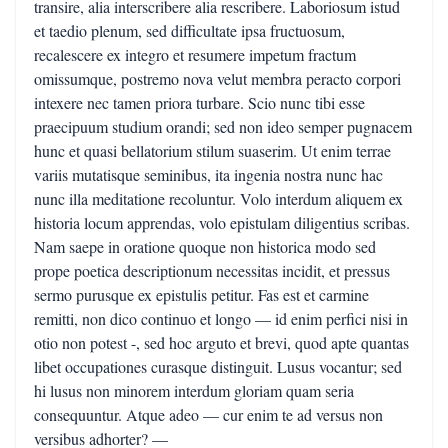
transire, alia interscribere alia rescribere. Laboriosum istud
et taedio plenum, sed difficultate ipsa fructuosum,
recalescere ex integro et resumere impetum fractum
omissumque, postremo nova velut membra peracto corpori
intexere nec tamen priora turbare. Scio nunc tibi esse
praecipuum studium orandi; sed non ideo semper pugnacem
hunc et quasi bellatorium stilum suaserim. Ut enim terrae
variis mutatisque seminibus, ita ingenia nostra nunc hac
nunc illa meditatione recoluntur. Volo interdum aliquem ex
historia locum apprendas, volo epistulam diligentius scribas.
Nam saepe in oratione quoque non historica modo sed
prope poetica descriptionum necessitas incidit, et pressus
sermo purusque ex epistulis petitur. Fas est et carmine
remitti, non dico continuo et longo — id enim perfici nisi in
otio non potest -, sed hoc arguto et brevi, quod apte quantas
libet occupationes curasque distinguit. Lusus vocantur; sed
hi lusus non minorem interdum gloriam quam seria
consequuntur. Atque adeo — cur enim te ad versus non
versibus adhorter? —