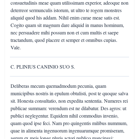
consuetudinis meae quam utilissimam experior, adeoque non
deterreor sermunculis istorum, ut ultro te rogem monstres
aliquid quod his addam. Nihil enim curae meae satis est.
Cogito quam sit magnum dare aliquid in manus hominum,
nec persuadere mihi possum non et cum multis et saepe
tractandum, quod placere et semper et omnibus cupias.
Vale.
C. PLINIUS CANINIO SUO S.
Deliberas mecum quemadmodum pecunia, quam
municipibus nostris in epulum obtulisti, post te quoque salva
sit. Honesta consultatio, non expedita sententia. Numeres rei
publicae summam: verendum est ne dilabatur. Des agros: ut
publici neglegentur. Equidem nihil commodius invenio,
quam quod ipse feci. Nam pro quingentis milibus nummum,
quae in alimenta ingenuorum ingenuarumque promiseram,
agrum ex meis longe pluris actori publico mancipavi;