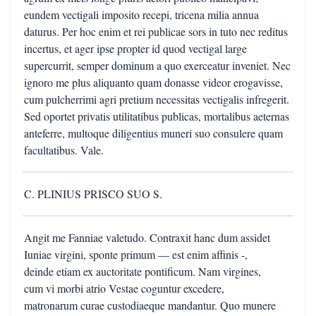
eundem vectigali imposito recepi, tricena milia annua
daturus. Per hoc enim et rei publicae sors in tuto nec reditus
incertus, et ager ipse propter id quod vectigal large
supercurrit, semper dominum a quo exerceatur inveniet. Nec
ignoro me plus aliquanto quam donasse videor erogavisse,
cum pulcherrimi agri pretium necessitas vectigalis infregerit.
Sed oportet privatis utilitatibus publicas, mortalibus aeternas
anteferre, multoque diligentius muneri suo consulere quam
facultatibus. Vale.
C. PLINIUS PRISCO SUO S.
Angit me Fanniae valetudo. Contraxit hanc dum assidet
Iuniae virgini, sponte primum — est enim affinis -,
deinde etiam ex auctoritate pontificum. Nam virgines,
cum vi morbi atrio Vestae coguntur excedere,
matronarum curae custodiaeque mandantur. Quo munere