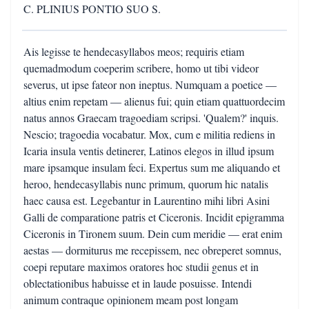
C. PLINIUS PONTIO SUO S.
Ais legisse te hendecasyllabos meos; requiris etiam
quemadmodum coeperim scribere, homo ut tibi videor
severus, ut ipse fateor non ineptus. Numquam a poetice —
altius enim repetam — alienus fui; quin etiam quattuordecim
natus annos Graecam tragoediam scripsi. 'Qualem?' inquis.
Nescio; tragoedia vocabatur. Mox, cum e militia rediens in
Icaria insula ventis detinerer, Latinos elegos in illud ipsum
mare ipsamque insulam feci. Expertus sum me aliquando et
heroo, hendecasyllabis nunc primum, quorum hic natalis
haec causa est. Legebantur in Laurentino mihi libri Asini
Galli de comparatione patris et Ciceronis. Incidit epigramma
Ciceronis in Tironem suum. Dein cum meridie — erat enim
aestas — dormiturus me recepissem, nec obreperet somnus,
coepi reputare maximos oratores hoc studii genus et in
oblectationibus habuisse et in laude posuisse. Intendi
animum contraque opinionem meam post longam