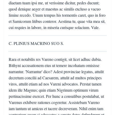
diaetam tuam ipsi me, ut verissime dicitur, pedes ducunt;
quod denique aeger et maestus ac similis excluso a vacuo
limine recedo. Unum tempus his tormentis caret, quo in foro
et Samicorum litibus conteror. Aestima tu, quae vita mea sit,
cui requies in labore, in miseria curisque solacium. Vale.
C. PLINIUS MACRINO SUO S.
Rara et notabilis res Vareno contigit, sit licet adhuc dubia.
Bithyni accusationem eius ut temere incohatam omisisse
narrantur. 'Narrantur' dico? Adest provinciae legatus, attulit
decretum concilii ad Caesarem, attulit ad multos principes
viros, attulit etiam ad nos Vareni advocatos. Perstat tamen
idem ille Magnus; quin etiam Nigrinum optimum virum
pertinacissime exercet. Per hunc a consulibus postulabat, ut
Varenus exhibere rationes cogeretur. Assistebam Vareno
iam tantum ut amicus et tacere decreveram. Nihil enim tam
contrarium quam si advocatus a senatu datus defenderem ut