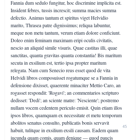
Fannia dum sedulo fungitur, hoc discrimine implicita est.
Insident febres, tussis increscit; summa macies summa
defectio. Animus tantum et spiritus viget Helvidio
marito, Thrasea patre dignissimus; reliqua labuntur,
meque non metu tantum, verum etiam dolore conficiunt.
Doleo enim feminam maximam eripi oculis civitatis,
nescio an aliquid simile visuris. Quae castitas illi, quae
sanctitas, quanta gravitas quanta constantia! Bis maritum
secuta in exsilium est, tertio ipsa propter maritum
relegata. Nam cum Senecio reus esset quod de vita
Helvidi libros composuisset rogatumque se a Fannia in
defensione dixisset, quaerente minaciter Mettio Caro, an
rogasset respondit: 'Rogavi'; an commentarios scripturo
dedisset: 'Dedi'; an sciente matre: 'Nesciente'; postremo
nullam vocem cedentem periculo emisit. Quin etiam illos
ipsos libros, quamquam ex necessitate et metu temporum
abolitos senatus consulto, publicatis bonis servavit
45
habuit, tulitque in exsilium exsili causam. Eadem quam
iucunda quam comis, quam denique — quod paucis