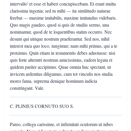
intervallo' et esse et haberi concupiscebam. Et erant multa
clarissima ingenia; sed tu mihi — ita similitudo naturae
ferebat — maxime imitabilis, maxime imitandus videbaris.
Quo magis gaudeo, quod si quis de studiis sermo, una
nominamur, quod de te loquentibus statim occurro. Nec
desunt qui utrique nostrum praeferantur. Sed nos, nihil
interest mea quo loco, iungimur; nam mihi primus, qui a te
proximus. Quin etiam in testamentis debes adnotasse: nisi
quis forte alterutri nostrum amicissimus, eadem legata et
quidem pariter accipimus. Quae omnia huc spectant, ut
invicem ardentius diligamus, cum tot vinculis nos studia
mores fama, suprema denique hominum iudicia
constringant. Vale.
C. PLINIUS CORNUTO SUO S.
Pareo, collega carissime, et infirmitati oculorum ut iubes