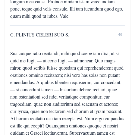
longum mea causa. Proinde nimiam istam verecundiam
pone, teque quid velis consule. Illi tam iucundum quod ego,
quam mihi quod tu iubes. Vale.
C. PLINIUS CELERI SUO S.
40
Sua cuique ratio recitandi; mihi quod saepe iam dixi, ut si
quid me fugit — ut certe fugit — admonear. Quo magis
miror, quod scribis fuisse quosdam qui reprehenderent quod
orationes omnino recitarem; nisi vero has solas non putant
emendandas. A quibus libenter requisierim, cur concedant
— si concedunt tamen — historiam debere recitari, quae
non ostentationi sed fidei veritatique componitur; cur
tragoediam, quae non auditorium sed scaenam et actores;
cur lyrica, quae non lectorem sed chorum et lyram poscunt.
At horum recitatio usu iam recepta est. Num ergo culpandus
est ille qui coepit? Quamquam orationes quoque et nostri
quidam et Graeci lectitaverunt. Supervacuum tamen est