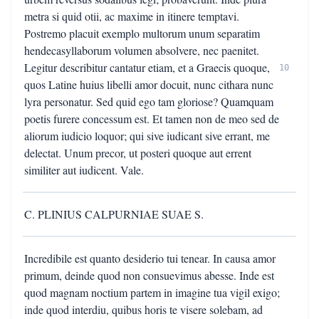
metra si quid otii, ac maxime in itinere temptavi.
Postremo placuit exemplo multorum unum separatim
hendecasyllaborum volumen absolvere, nec paenitet.
Legitur describitur cantatur etiam, et a Graecis quoque,
10
quos Latine huius libelli amor docuit, nunc cithara nunc
lyra personatur. Sed quid ego tam gloriose? Quamquam
poetis furere concessum est. Et tamen non de meo sed de
aliorum iudicio loquor; qui sive iudicant sive errant, me
delectat. Unum precor, ut posteri quoque aut errent
similiter aut iudicent. Vale.
C. PLINIUS CALPURNIAE SUAE S.
Incredibile est quanto desiderio tui tenear. In causa amor
primum, deinde quod non consuevimus abesse. Inde est
quod magnam noctium partem in imagine tua vigil exigo;
inde quod interdiu, quibus horis te visere solebam, ad