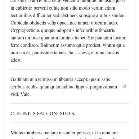
consulo. Nam et huc tecto vehiculo undique inclusus quasi
in cubiculo perveni et hic non stilo modo verum etiam
lectionibus difficulter sed abstineo, solisque auribus studeo.
Cubicula obductis velis opaca nec tamen obscura facio.
Cryptoporticus quoque adopertis inferioribus fenestris
tantum umbrae quantum luminis habet. Sic paulatim lucem
ferre condisco. Balineum assumo quia prodest, vinum quia
non nocet, parcissime tamen. Ita assuevi, et nunc custos
adest.
Gallinam ut a te missam libenter accepi; quam satis
acribus oculis, quamquam adhuc lippus, pinguissimam
50
vidi. Vale.
C. PLINIUS FALCONI SUO S.
Minus miraberis me tam instanter petisse, ut in amicum