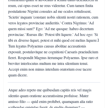
reum, cui opus esset ne reus videretur. Cum tamen finita
postulatione Nigrini consules ad me oculos rettulissent,
'Scietis' inquam 'constare nobis silentii nostri rationem, cum
veros legatos provinciae audieritis.' Contra Nigrinus: 'Ad
quem missi sunt?' Ego: 'Ad me quoque: habeo decretum
provinciae.' Rursus ille: 'Potest tibi liquere.' Ad hoc ego: 'Si
tibi ex diverso liquet, potest et mihi quod est melius liquere.Ì
Tum legatus Polyaenus causas abolitae accusationis
exposuit, postulavitque ne cognitioni Caesaris praeiudicium
fieret. Respondit Magnus iterumque Polyaenus. Ipse raro et
breviter interlocutus multum me intra silentium tenui.
Accepi enim non minus interdum oratorium esse tacere
quam dicere.
Atque adeo repeto me quibusdam capitis reis vel magis
silentio quam oratione accuratissima profuisse. Mater
amisso filio — quid enim prohibet, quamquam alia ratio
scribendae epistulae fuerit, de studiis disputare? —