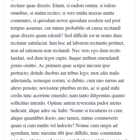
recitare quae dixeris. Etiam, si eadem omnia, si isdem
omnibus, si statim recites; si vero multa inseras multa
commutes, si quosdam novos quosdam eosdem sed post
tempus assumas, cur minus probabilis sit causa recitandi
quae dixeris quam edendi? Sed difficile est ut oratio dum
recitatur satisfaciat. Iam hoc ad laborem recitantis pertinet,
non ad rationem non recitandi. Nec vero ego dum recito
laudari, sed dum legor cupio. Itaque nullum emendandi
genus omitto. Ac primum quae scripsi mecum ipse
pertracto; deinde duobus aut tribus lego; mox aliis trado
adnotanda, notasque eorum, si dubito, cum uno rursus aut
altero pensito; novissime pluribus recito, ac si quid mihi
credis tunc acerrime emendo; nam tanto diligentius quanto
sollicitius intendo. Optime autem reverentia pudor metus
iudicant, idque adeo sic habe: Nonne si locuturus es cum
aliquo quamlibet docto, uno tamen, minus commoveris
quam si cum multis vel indoctis? Nonne cum surgis ad
agendum, tunc maxime tibi ipse diffidis, tunc commutata