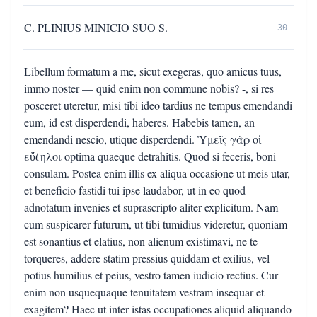
C. PLINIUS MINICIO SUO S.
30
Libellum formatum a me, sicut exegeras, quo amicus tuus,
immo noster — quid enim non commune nobis? -, si res
posceret uteretur, misi tibi ideo tardius ne tempus emendandi
eum, id est disperdendi, haberes. Habebis tamen, an
emendandi nescio, utique disperdendi. Ὑμεῖς γὰρ οἱ
εὔζηλοι optima quaeque detrahitis. Quod si feceris, boni
consulam. Postea enim illis ex aliqua occasione ut meis utar,
et beneficio fastidi tui ipse laudabor, ut in eo quod
adnotatum invenies et suprascripto aliter explicitum. Nam
cum suspicarer futurum, ut tibi tumidius videretur, quoniam
est sonantius et elatius, non alienum existimavi, ne te
torqueres, addere statim pressius quiddam et exilius, vel
potius humilius et peius, vestro tamen iudicio rectius. Cur
enim non usquequaque tenuitatem vestram insequar et
exagitem? Haec ut inter istas occupationes aliquid aliquando