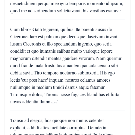
desuetudinem perquam exiguo temporis momento id ipsum,
quod me ad scribendum sollicitaverat, his versibus exaravi:
Cum libros Galli legerem, quibus ille parenti ausus de
Cicerone dare est palmamque decusque, lascivum inveni
lusum Ciceronis et illo spectandum ingenio, quo seria
condidit et quo humanis salibus multo varioque lepore
magnorum ostendit mentes gaudere virorum. Nam queritur
quod fraude mala frustratus amantem paucula cenato sibi
debita savia Tiro tempore nocturno subtraxerit. His ego
lectis 'cur post haec' inquam 'nostros celamus amores
nullumque in medium timidi damus atque fatemur
Tironisque dolos, Tironis nosse fugaces blanditias et furta
novas addentia flammas?'
Transii ad elegos; hos quoque non minus celeriter
explicui, addidi alios facilitate corruptus. Deinde in
urbem reversus sodalibus legi; probaverunt. Inde plura