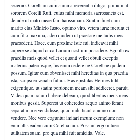
secerno. Corelliam cum summa reverentia diligo, primum ut
sororem Corelli Rufi, cuius mihi memoria sacrosancta est,
deinde ut matri meae familiarissimam. Sunt mihi et cum
marito eius Minicio Iusto, optimo viro, vetera iura; fuerunt et
cum filio maxima, adeo quidem ut praetore me ludis meis
praesederit. Haec, cum proxime istic fui, indicavit mihi
cupere se aliquid circa Larium nostrum possidere. Ego illi ex
praediis meis quod vellet et quanti vellet obtuli exceptis
maternis paternisque; his enim cedere ne Corelliae quidem
possum. Igitur cum obvenisset mihi hereditas in qua praedia
ista, scripsi ei venalia futura. Has epistulas Hermes tulit
exigentique, ut statim portionem meam sibi addiceret, paruit.
Vides quam ratum habere debeam, quod libertus meus meis
moribus gessit. Superest ut coheredes aequo animo ferant
separatim me vendidisse, quod mihi licuit omnino non
vendere. Nec vero coguntur imitari meum exemplum: non
enim illis eadem cum Corellia iura. Possunt ergo intueri
utilitatem suam, pro qua mihi fuit amicitia. Vale.