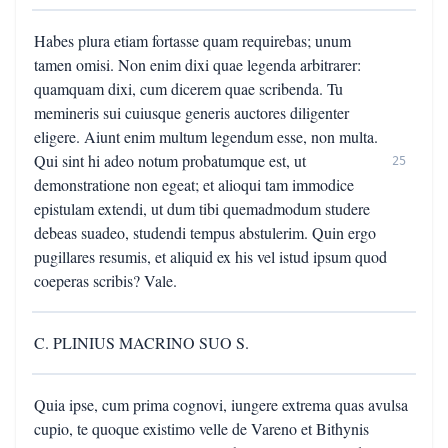
Habes plura etiam fortasse quam requirebas; unum
tamen omisi. Non enim dixi quae legenda arbitrarer:
quamquam dixi, cum dicerem quae scribenda. Tu
memineris sui cuiusque generis auctores diligenter
eligere. Aiunt enim multum legendum esse, non multa.
Qui sint hi adeo notum probatumque est, ut
25
demonstratione non egeat; et alioqui tam immodice
epistulam extendi, ut dum tibi quemadmodum studere
debeas suadeo, studendi tempus abstulerim. Quin ergo
pugillares resumis, et aliquid ex his vel istud ipsum quod
coeperas scribis? Vale.
C. PLINIUS MACRINO SUO S.
Quia ipse, cum prima cognovi, iungere extrema quas avulsa
cupio, te quoque existimo velle de Vareno et Bithynis