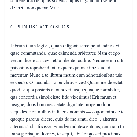
scriberem ad te; quas si deus aliquis in gaudium verterit,
de metu non querar. Vale.
C. PLINIUS TACITO SUO S.
Librum tuum legi et, quam diligentissime potui, adnotavi
quae commutanda, quae eximenda arbitrarer. Nam et ego
verum dicere assuevi, et tu libenter audire. Neque enim ulli
patientius reprehenduntur, quam qui maxime laudari
merentur. Nunc a te librum meum cum adnotationibus tuis
exspecto. O iucundas, o pulchras vices! Quam me delectat
quod, si qua posteris cura nostri, usquequaque narrabitur,
qua concordia simplicitate fide vixerimus! Erit rarum et
insigne, duos homines aetate dignitate propemodum
aequales, non nullius in litteris nominis — cogor enim de te
quoque parcius dicere, quia de me simul dico -, alterum
alterius studia fovisse. Equidem adulescentulus, cum iam tu
fama gloriaque floreres, te sequi, tibi 'longo sed proximus