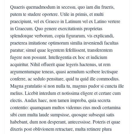
Quaeris quemadmodum in secessu, quo iam diu frueris,
putem te studere oportere. Utile in primis, et multi
praecipiunt, vel ex Graeco in Latinum vel ex Latino vertere
in Graecum. Quo genere exercitationis proprietas
splendorque verborum, copia figurarum, vis explicandi,
praeterea imitatione optimorum similia inveniendi facultas
paratur; simul quae legentem fefellissent, transferentem
fugere non possunt. Intellegentia ex hoc et iudicium
acquiritur. Nihil offuerit quae legeris hactenus, ut rem
argumentumque teneas, quasi aemulum scribere lectisque
conferre, ac sedulo pensitare, quid tu quid ille commodius.
Magna gratulatio si non nulla tu, magnus pudor si cuncta ille
melius. Licebit interdum et notissima eligere et certare cum
electis. Audax haec, non tamen improba, quia secreta
contentio: quamquam multos videmus eius modi certamina
sibi cum multa laude sumpsisse, quosque subsequi satis
habebant, dum non desperant, antecessisse. Poteris et quae
dixeris post oblivionem retractare, multa retinere plura