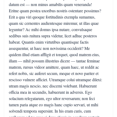
datum est — non minus amabilis quam veneranda!
Eritne quam postea uxoribus nostris ostentare possimus?
Erit a qua viri quoque fortitudinis exempla sumamus,
quam sic cernentes audientesque miremur, ut illas quae
leguntur? Ac mihi domus ipsa nutare, convulsaque
sedibus suis ruitura supra videtur, licet adhuc posteros
habeat. Quantis enim virtutibus quantisque factis
assequentur, ut haec non novissima occiderit? Me
quidem illud etiam affligit et torquet, quod matrem eius,
illam — nihil possum illustrius dicere — tantae feminae
matrem, rursus videor amittere, quam haec, ut reddit ac
refert nobis, sic auferet secum, meque et novo pariter et
rescisso vulnere afficiet. Utramque colui utramque dilexi:
utram magis nescio, nec discerni volebant. Habuerunt
officia mea in secundis, habuerunt in adversis. Ego
solacium relegatarum, ego ultor reversarum; non feci
tamen paria atque eo magis hanc cupio servari, ut mihi
solvendi tempora supersint. In his eram curis, cum