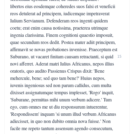
libertos eius eosdemque coheredes suos falsi et veneficii
reos detulerat ad principem, iudicemque impetraverat
Iulium Servianum. Defenderam reos ingenti quidem
coetu; erat enim causa notissima, praeterea utrimque
ingenia clarissima. Finem cognitioni quaestio imposuit,
quae secundum reos dedit. Postea mater adiit principem,
affirmavit se novas probationes invenisse. Praeceptum est
Suburano, ut vacaret finitam causam retractanti, si quid
15
novi afferret. Aderat matri Iulius Africanus, nepos illius
oratoris, quo audito Passienus Crispus dixit: 'Bene
mehercule, bene; sed quo tam bene?' Huius nepos,
iuvenis ingeniosus sed non parum callidus, cum multa
dixisset assignatumque tempus implesset, 'Rogo' inquit,
'Suburane, permittas mihi unum verbum adicere.' Tum
ego, cum omnes me ut diu responsurum intuerentur,
'Respondissem' inquam 'si unum illud verbum Africanus
adiecisset, in quo non dubito omnia nova fuisse.' Non
facile me repeto tantum assensum agendo consecutum,