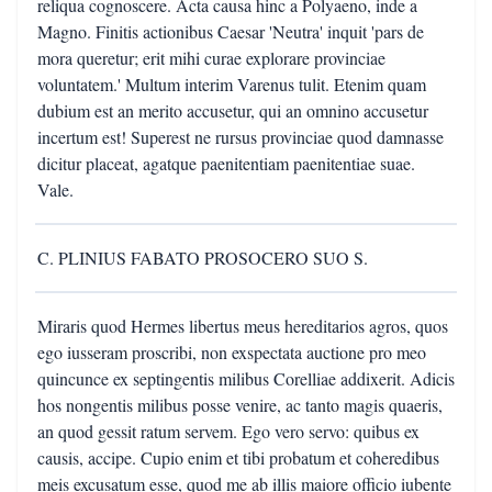
reliqua cognoscere. Acta causa hinc a Polyaeno, inde a
Magno. Finitis actionibus Caesar 'Neutra' inquit 'pars de
mora queretur; erit mihi curae explorare provinciae
voluntatem.' Multum interim Varenus tulit. Etenim quam
dubium est an merito accusetur, qui an omnino accusetur
incertum est! Superest ne rursus provinciae quod damnasse
dicitur placeat, agatque paenitentiam paenitentiae suae.
Vale.
C. PLINIUS FABATO PROSOCERO SUO S.
Miraris quod Hermes libertus meus hereditarios agros, quos
ego iusseram proscribi, non exspectata auctione pro meo
quincunce ex septingentis milibus Corelliae addixerit. Adicis
hos nongentis milibus posse venire, ac tanto magis quaeris,
an quod gessit ratum servem. Ego vero servo: quibus ex
causis, accipe. Cupio enim et tibi probatum et coheredibus
meis excusatum esse, quod me ab illis maiore officio iubente