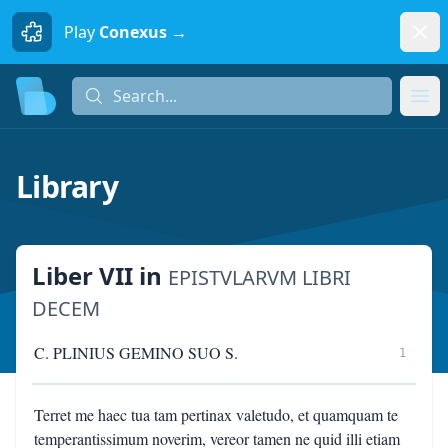
Dism
Play
Conexus →
Search...
Search...
Ope
Library
Liber VII
in
EPISTVLARVM LIBRI
DECEM
C. PLINIUS GEMINO SUO S.
1
Terret me haec tua tam pertinax valetudo, et quamquam te
temperantissimum noverim, vereor tamen ne quid illi etiam