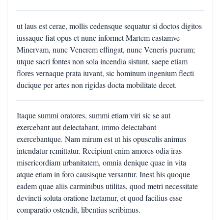
ut laus est cerae, mollis cedensque sequatur si doctos digitos
iussaque fiat opus et nunc informet Martem castamve
Minervam, nunc Venerem effingat, nunc Veneris puerum;
utque sacri fontes non sola incendia sistunt, saepe etiam
flores vernaque prata iuvant, sic hominum ingenium flecti
ducique per artes non rigidas docta mobilitate decet.
Itaque summi oratores, summi etiam viri sic se aut
exercebant aut delectabant, immo delectabant
exercebantque. Nam mirum est ut his opusculis animus
intendatur remittatur. Recipiunt enim amores odia iras
misericordiam urbanitatem, omnia denique quae in vita
atque etiam in foro causisque versantur. Inest his quoque
eadem quae aliis carminibus utilitas, quod metri necessitate
devincti soluta oratione laetamur, et quod facilius esse
comparatio ostendit, libentius scribimus.