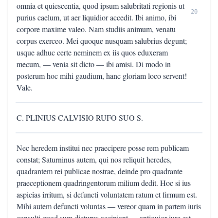
omnia et quiescentia, quod ipsum salubritati regionis ut
20
purius caelum, ut aer liquidior accedit. Ibi animo, ibi
corpore maxime valeo. Nam studiis animum, venatu
corpus exerceo. Mei quoque nusquam salubrius degunt;
usque adhuc certe neminem ex iis quos eduxeram
mecum, — venia sit dicto — ibi amisi. Di modo in
posterum hoc mihi gaudium, hanc gloriam loco servent!
Vale.
C. PLINIUS CALVISIO RUFO SUO S.
Nec heredem institui nec praecipere posse rem publicam
constat; Saturninus autem, qui nos reliquit heredes,
quadrantem rei publicae nostrae, deinde pro quadrante
praeceptionem quadringentorum milium dedit. Hoc si ius
aspicias irritum, si defuncti voluntatem ratum et firmum est.
Mihi autem defuncti voluntas — vereor quam in partem iuris
consulti quod sum dicturus accipiant — antiquior iure est,