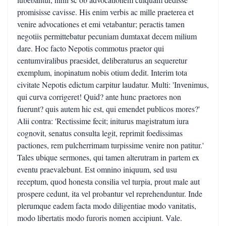
promisisse cavisse. His enim verbis ac mille praeterea et
venire advocationes et emi vetabantur; peractis tamen
negotiis permittebatur pecuniam dumtaxat decem milium
dare. Hoc facto Nepotis commotus praetor qui
centumviralibus praesidet, deliberaturus an sequeretur
exemplum, inopinatum nobis otium dedit. Interim tota
civitate Nepotis edictum carpitur laudatur. Multi: 'Invenimus,
qui curva corrigeret! Quid? ante hunc praetores non
fuerunt? quis autem hic est, qui emendet publicos mores?'
Alii contra: 'Rectissime fecit; initurus magistratum iura
cognovit, senatus consulta legit, reprimit foedissimas
pactiones, rem pulcherrimam turpissime venire non patitur.'
Tales ubique sermones, qui tamen alterutram in partem ex
eventu praevalebunt. Est omnino iniquum, sed usu
receptum, quod honesta consilia vel turpia, prout male aut
prospere cedunt, ita vel probantur vel reprehenduntur. Inde
plerumque eadem facta modo diligentiae modo vanitatis,
modo libertatis modo furoris nomen accipiunt. Vale.