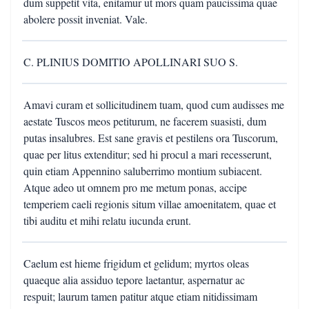
dum suppetit vita, enitamur ut mors quam paucissima quae
abolere possit inveniat. Vale.
C. PLINIUS DOMITIO APOLLINARI SUO S.
Amavi curam et sollicitudinem tuam, quod cum audisses me
aestate Tuscos meos petiturum, ne facerem suasisti, dum
putas insalubres. Est sane gravis et pestilens ora Tuscorum,
quae per litus extenditur; sed hi procul a mari recesserunt,
quin etiam Appennino saluberrimo montium subiacent.
Atque adeo ut omnem pro me metum ponas, accipe
temperiem caeli regionis situm villae amoenitatem, quae et
tibi auditu et mihi relatu iucunda erunt.
Caelum est hieme frigidum et gelidum; myrtos oleas
quaeque alia assiduo tepore laetantur, aspernatur ac
respuit; laurum tamen patitur atque etiam nitidissimam