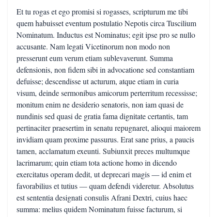
Et tu rogas et ego promisi si rogasses, scripturum me tibi
quem habuisset eventum postulatio Nepotis circa Tuscilium
Nominatum. Inductus est Nominatus; egit ipse pro se nullo
accusante. Nam legati Vicetinorum non modo non
presserunt eum verum etiam sublevaverunt. Summa
defensionis, non fidem sibi in advocatione sed constantiam
defuisse; descendisse ut acturum, atque etiam in curia
visum, deinde sermonibus amicorum perterritum recessisse;
monitum enim ne desiderio senatoris, non iam quasi de
nundinis sed quasi de gratia fama dignitate certantis, tam
pertinaciter praesertim in senatu repugnaret, alioqui maiorem
invidiam quam proxime passurus. Erat sane prius, a paucis
tamen, acclamatum exeunti. Subiunxit preces multumque
lacrimarum; quin etiam tota actione homo in dicendo
exercitatus operam dedit, ut deprecari magis — id enim et
favorabilius et tutius — quam defendi videretur. Absolutus
est sententia designati consulis Afrani Dextri, cuius haec
summa: melius quidem Nominatum fuisse facturum, si