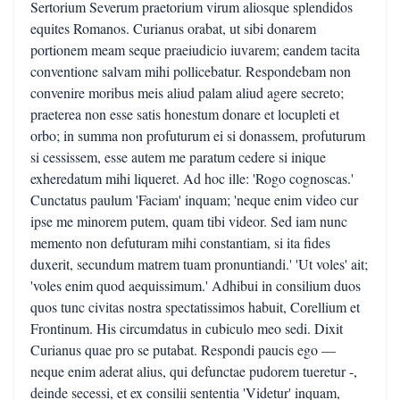
Sertorium Severum praetorium virum aliosque splendidos
equites Romanos. Curianus orabat, ut sibi donarem
portionem meam seque praeiudicio iuvarem; eandem tacita
conventione salvam mihi pollicebatur. Respondebam non
convenire moribus meis aliud palam aliud agere secreto;
praeterea non esse satis honestum donare et locupleti et
orbo; in summa non profuturum ei si donassem, profuturum
si cessissem, esse autem me paratum cedere si inique
exheredatum mihi liqueret. Ad hoc ille: 'Rogo cognoscas.'
Cunctatus paulum 'Faciam' inquam; 'neque enim video cur
ipse me minorem putem, quam tibi videor. Sed iam nunc
memento non defuturam mihi constantiam, si ita fides
duxerit, secundum matrem tuam pronuntiandi.' 'Ut voles' ait;
'voles enim quod aequissimum.' Adhibui in consilium duos
quos tunc civitas nostra spectatissimos habuit, Corellium et
Frontinum. His circumdatus in cubiculo meo sedi. Dixit
Curianus quae pro se putabat. Respondi paucis ego —
neque enim aderat alius, qui defunctae pudorem tueretur -,
deinde secessi, et ex consilii sententia 'Videtur' inquam,