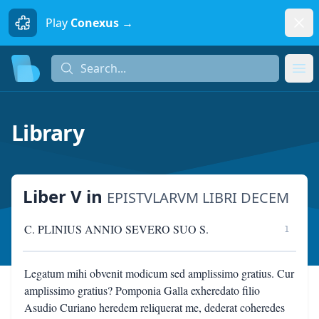
Dism
Play
Conexus →
Search...
Search...
Ope
Library
Liber V
in
EPISTVLARVM LIBRI DECEM
C. PLINIUS ANNIO SEVERO SUO S.
1
Legatum mihi obvenit modicum sed amplissimo gratius. Cur
amplissimo gratius? Pomponia Galla exheredato filio
Asudio Curiano heredem reliquerat me, dederat coheredes