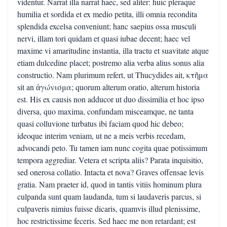
videntur. Narrat illa narrat haec, sed aliter: huic pleraque
humilia et sordida et ex medio petita, illi omnia recondita
splendida excelsa conveniunt; hanc saepius ossa musculi
nervi, illam tori quidam et quasi iubae decent; haec vel
maxime vi amaritudine instantia, illa tractu et suavitate atque
etiam dulcedine placet; postremo alia verba alius sonus alia
constructio. Nam plurimum refert, ut Thucydides ait, κτῆμα
sit an ἀγώνισμα; quorum alterum oratio, alterum historia
est. His ex causis non adducor ut duo dissimilia et hoc ipso
diversa, quo maxima, confundam misceamque, ne tanta
quasi colluvione turbatus ibi faciam quod hic debeo;
ideoque interim veniam, ut ne a meis verbis recedam,
advocandi peto. Tu tamen iam nunc cogita quae potissimum
tempora aggrediar. Vetera et scripta aliis? Parata inquisitio,
sed onerosa collatio. Intacta et nova? Graves offensae levis
gratia. Nam praeter id, quod in tantis vitiis hominum plura
culpanda sunt quam laudanda, tum si laudaveris parcus, si
culpaveris nimius fuisse dicaris, quamvis illud plenissime,
hoc restrictissime feceris. Sed haec me non retardant; est