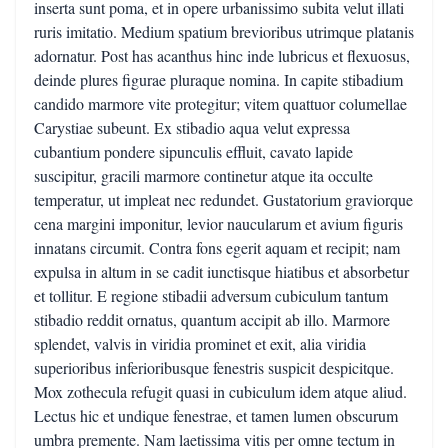
inserta sunt poma, et in opere urbanissimo subita velut illati
ruris imitatio. Medium spatium brevioribus utrimque platanis
adornatur. Post has acanthus hinc inde lubricus et flexuosus,
deinde plures figurae pluraque nomina. In capite stibadium
candido marmore vite protegitur; vitem quattuor columellae
Carystiae subeunt. Ex stibadio aqua velut expressa
cubantium pondere sipunculis effluit, cavato lapide
suscipitur, gracili marmore continetur atque ita occulte
temperatur, ut impleat nec redundet. Gustatorium graviorque
cena margini imponitur, levior naucularum et avium figuris
innatans circumit. Contra fons egerit aquam et recipit; nam
expulsa in altum in se cadit iunctisque hiatibus et absorbetur
et tollitur. E regione stibadii adversum cubiculum tantum
stibadio reddit ornatus, quantum accipit ab illo. Marmore
splendet, valvis in viridia prominet et exit, alia viridia
superioribus inferioribusque fenestris suspicit despicitque.
Mox zothecula refugit quasi in cubiculum idem atque aliud.
Lectus hic et undique fenestrae, et tamen lumen obscurum
umbra premente. Nam laetissima vitis per omne tectum in