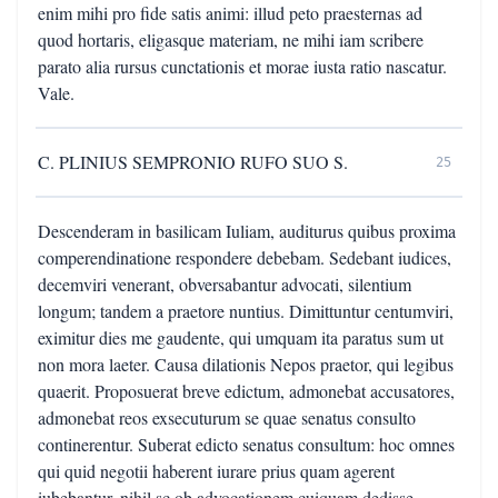
enim mihi pro fide satis animi: illud peto praesternas ad
quod hortaris, eligasque materiam, ne mihi iam scribere
parato alia rursus cunctationis et morae iusta ratio nascatur.
Vale.
C. PLINIUS SEMPRONIO RUFO SUO S.
25
Descenderam in basilicam Iuliam, auditurus quibus proxima
comperendinatione respondere debebam. Sedebant iudices,
decemviri venerant, obversabantur advocati, silentium
longum; tandem a praetore nuntius. Dimittuntur centumviri,
eximitur dies me gaudente, qui umquam ita paratus sum ut
non mora laeter. Causa dilationis Nepos praetor, qui legibus
quaerit. Proposuerat breve edictum, admonebat accusatores,
admonebat reos exsecuturum se quae senatus consulto
continerentur. Suberat edicto senatus consultum: hoc omnes
qui quid negotii haberent iurare prius quam agerent
iubebantur, nihil sc ob advocationem cuiquam dedisse