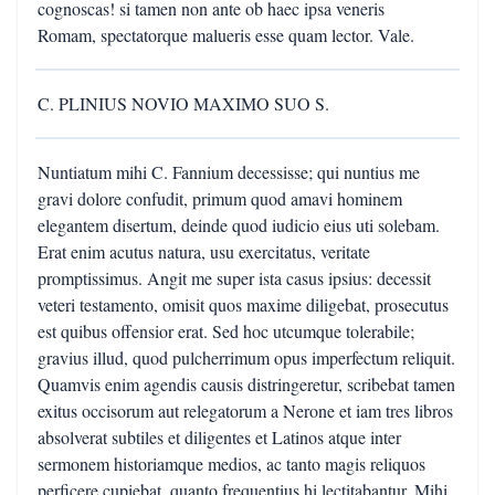
cognoscas! si tamen non ante ob haec ipsa veneris
Romam, spectatorque malueris esse quam lector. Vale.
C. PLINIUS NOVIO MAXIMO SUO S.
Nuntiatum mihi C. Fannium decessisse; qui nuntius me
gravi dolore confudit, primum quod amavi hominem
elegantem disertum, deinde quod iudicio eius uti solebam.
Erat enim acutus natura, usu exercitatus, veritate
promptissimus. Angit me super ista casus ipsius: decessit
veteri testamento, omisit quos maxime diligebat, prosecutus
est quibus offensior erat. Sed hoc utcumque tolerabile;
gravius illud, quod pulcherrimum opus imperfectum reliquit.
Quamvis enim agendis causis distringeretur, scribebat tamen
exitus occisorum aut relegatorum a Nerone et iam tres libros
absolverat subtiles et diligentes et Latinos atque inter
sermonem historiamque medios, ac tanto magis reliquos
perficere cupiebat, quanto frequentius hi lectitabantur. Mihi