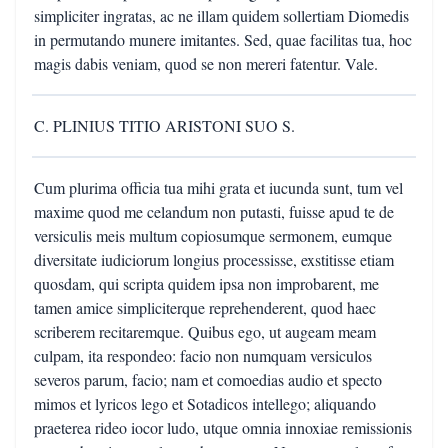
simpliciter ingratas, ac ne illam quidem sollertiam Diomedis
in permutando munere imitantes. Sed, quae facilitas tua, hoc
magis dabis veniam, quod se non mereri fatentur. Vale.
C. PLINIUS TITIO ARISTONI SUO S.
Cum plurima officia tua mihi grata et iucunda sunt, tum vel
maxime quod me celandum non putasti, fuisse apud te de
versiculis meis multum copiosumque sermonem, eumque
diversitate iudiciorum longius processisse, exstitisse etiam
quosdam, qui scripta quidem ipsa non improbarent, me
tamen amice simpliciterque reprehenderent, quod haec
scriberem recitaremque. Quibus ego, ut augeam meam
culpam, ita respondeo: facio non numquam versiculos
severos parum, facio; nam et comoedias audio et specto
mimos et lyricos lego et Sotadicos intellego; aliquando
praeterea rideo iocor ludo, utque omnia innoxiae remissionis