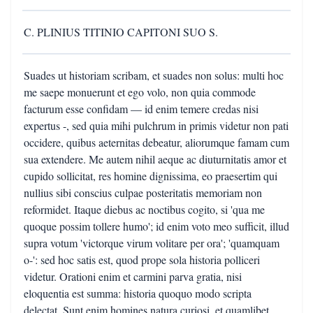
C. PLINIUS TITINIO CAPITONI SUO S.
Suades ut historiam scribam, et suades non solus: multi hoc
me saepe monuerunt et ego volo, non quia commode
facturum esse confidam — id enim temere credas nisi
expertus -, sed quia mihi pulchrum in primis videtur non pati
occidere, quibus aeternitas debeatur, aliorumque famam cum
sua extendere. Me autem nihil aeque ac diuturnitatis amor et
cupido sollicitat, res homine dignissima, eo praesertim qui
nullius sibi conscius culpae posteritatis memoriam non
reformidet. Itaque diebus ac noctibus cogito, si 'qua me
quoque possim tollere humo'; id enim voto meo sufficit, illud
supra votum 'victorque virum volitare per ora'; 'quamquam
o-': sed hoc satis est, quod prope sola historia polliceri
videtur. Orationi enim et carmini parva gratia, nisi
eloquentia est summa: historia quoquo modo scripta
delectat. Sunt enim homines natura curiosi, et quamlibet