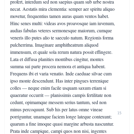
profert, interdum sed non saepius quam sub urbe nostra
necat. Aestatis mira clementia: semper aer spiritu aliquo
movetur, frequentius tamen auras quam ventos habet.
Hinc senes multi: videas avos proavosque iam iuvenum,
audias fabulas veteres sermonesque maiorum, cumque
veneris illo putes alio te saeculo natum. Regionis forma
pulcherrima. Imaginare amphitheatrum aliquod
immensum, et quale sola rerum natura possit effingere.
Lata et diffusa planities montibus cingitur, montes
summa sui parte procera nemora et antiqua habent.
Frequens ibi et varia venatio. Inde caeduae silvae cum
ipso monte descendunt. Has inter pingues terrenique
colles — neque enim facile usquam saxum etiam si
quaeratur occurrit — planissimis campis fertilitate non
cedunt, opimamque messem serius tantum, sed non
minus percoquunt. Sub his per latus omne vineae
15
porriguntur, unamque faciem longe lateque contexunt;
quarum a fine imoque quasi margine arbusta nascuntur.
Prata inde campique, campi quos non nisi, ingentes