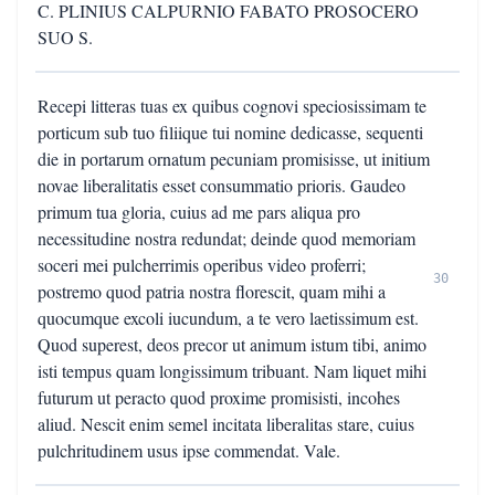
C. PLINIUS CALPURNIO FABATO PROSOCERO
SUO S.
Recepi litteras tuas ex quibus cognovi speciosissimam te
porticum sub tuo filiique tui nomine dedicasse, sequenti
die in portarum ornatum pecuniam promisisse, ut initium
novae liberalitatis esset consummatio prioris. Gaudeo
primum tua gloria, cuius ad me pars aliqua pro
necessitudine nostra redundat; deinde quod memoriam
soceri mei pulcherrimis operibus video proferri;
30
postremo quod patria nostra florescit, quam mihi a
quocumque excoli iucundum, a te vero laetissimum est.
Quod superest, deos precor ut animum istum tibi, animo
isti tempus quam longissimum tribuant. Nam liquet mihi
futurum ut peracto quod proxime promisisti, incohes
aliud. Nescit enim semel incitata liberalitas stare, cuius
pulchritudinem usus ipse commendat. Vale.