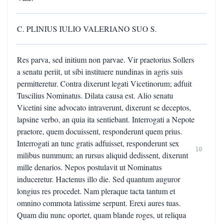
C. PLINIUS IULIO VALERIANO SUO S.
Res parva, sed initium non parvae. Vir praetorius Sollers
a senatu periit, ut sibi instituere nundinas in agris suis
permitteretur. Contra dixerunt legati Vicetinorum; adfuit
Tuscilius Nominatus. Dilata causa est. Alio senatu
Vicetini sine advocato intraverunt, dixerunt se deceptos,
lapsine verbo, an quia ita sentiebant. Interrogati a Nepote
praetore, quem docuissent, responderunt quem prius.
Interrogati an tunc gratis adfuisset, responderunt sex
10
milibus nummum; an rursus aliquid dedissent, dixerunt
mille denarios. Nepos postulavit ut Nominatus
induceretur. Hactenus illo die. Sed quantum auguror
longius res procedet. Nam pleraque tacta tantum et
omnino commota latissime serpunt. Erexi aures tuas.
Quam diu nunc oportet, quam blande roges, ut reliqua