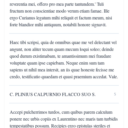
reverentia mei, offero pro mea parte tantundem.' Tuli
fructum non conscientiae modo verum etiam famae. Ille
ergo Curianus legatum mihi reliquit et factum meum, nisi
forte blandior mihi antiquum, notabili honore signavit.
Haec tibi scripsi, quia de omnibus quae me vel delectant vel
angunt, non aliter tecum quam mecum loqui soleo; deinde
quod durum existimabam, te amantissimum mei fraudare
voluptate quam ipse capiebam. Neque enim sum tam
sapiens ut nihil mea intersit, an iis quae honeste fecisse me
credo, testificatio quaedam et quasi praemium accedat. Vale.
C. PLINIUS CALPURNIO FLACCO SUO S.
5
Accepi pulcherrimos turdos, cum quibus parem calculum
ponere nec urbis copiis ex Laurentino nec maris tam turbidis
tempestatibus possum. Recipies ergo epistulas steriles et