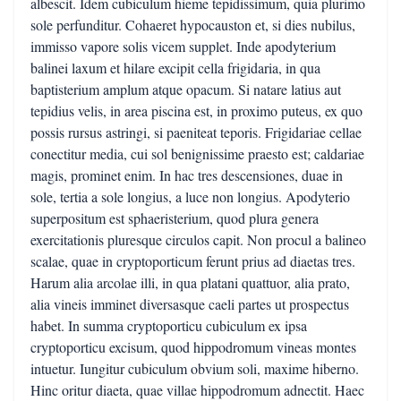
albescit. Idem cubiculum hieme tepidissimum, quia plurimo
sole perfunditur. Cohaeret hypocauston et, si dies nubilus,
immisso vapore solis vicem supplet. Inde apodyterium
balinei laxum et hilare excipit cella frigidaria, in qua
baptisterium amplum atque opacum. Si natare latius aut
tepidius velis, in area piscina est, in proximo puteus, ex quo
possis rursus astringi, si paeniteat teporis. Frigidariae cellae
conectitur media, cui sol benignissime praesto est; caldariae
magis, prominet enim. In hac tres descensiones, duae in
sole, tertia a sole longius, a luce non longius. Apodyterio
superpositum est sphaeristerium, quod plura genera
exercitationis pluresque circulos capit. Non procul a balineo
scalae, quae in cryptoporticum ferunt prius ad diaetas tres.
Harum alia arcolae illi, in qua platani quattuor, alia prato,
alia vineis imminet diversasque caeli partes ut prospectus
habet. In summa cryptoporticu cubiculum ex ipsa
cryptoporticu excisum, quod hippodromum vineas montes
intuetur. Iungitur cubiculum obvium soli, maxime hiberno.
Hinc oritur diaeta, quae villae hippodromum adnectit. Haec