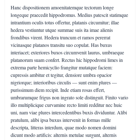
Hanc dispositionem amoenitatemque tectorum longe
longeque praecedit hippodromus. Medius patescit statimque
intrantium oculis totus offertur, platanis circumitur; illae
hedera vestiuntur utque summae suis ita imae alienis
frondibus virent. Hedera truncum et ramos pererrat
vicinasque platanos transitu suo copulat. Has buxus
interiacet; exteriores buxos circumvenit laurus, umbraeque
platanorum suam confert. Rectus hic hippodromi limes in
extrema parte hemicyclio frangitur mutatque faciem:
cupressis ambitur et tegitur, densiore umbra opacior
nigriorque; interioribus circulis — sunt enim plures —
purissimum diem recipit. Inde etiam rosas effert,
umbrarumque frigus non ingrato sole distinguit. Finito vario
illo multiplicique curvamine recto limiti redditur nec huic
uni, nam viae plures intercedentibus buxis dividuntur. Alibi
pratulum, alibi ipsa buxus intervenit in formas mille
descripta, litteras interdum, quae modo nomen domini
dicunt modo artificis: alternis metulae surgunt, alternis