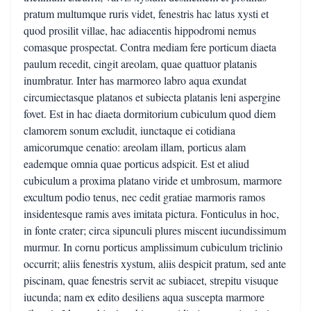
pratum multumque ruris videt, fenestris hac latus xysti et
quod prosilit villae, hac adiacentis hippodromi nemus
comasque prospectat. Contra mediam fere porticum diaeta
paulum recedit, cingit areolam, quae quattuor platanis
inumbratur. Inter has marmoreo labro aqua exundat
circumiectasque platanos et subiecta platanis leni aspergine
fovet. Est in hac diaeta dormitorium cubiculum quod diem
clamorem sonum excludit, iunctaque ei cotidiana
amicorumque cenatio: areolam illam, porticus alam
eademque omnia quae porticus adspicit. Est et aliud
cubiculum a proxima platano viride et umbrosum, marmore
excultum podio tenus, nec cedit gratiae marmoris ramos
insidentesque ramis aves imitata pictura. Fonticulus in hoc,
in fonte crater; circa sipunculi plures miscent iucundissimum
murmur. In cornu porticus amplissimum cubiculum triclinio
occurrit; aliis fenestris xystum, aliis despicit pratum, sed ante
piscinam, quae fenestris servit ac subiacet, strepitu visuque
iucunda; nam ex edito desiliens aqua suscepta marmore