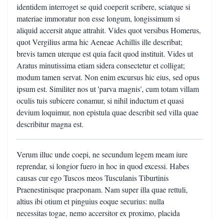
identidem interroget se quid coeperit scribere, sciatque si
materiae immoratur non esse longum, longissimum si
aliquid accersit atque attrahit. Vides quot versibus Homerus,
quot Vergilius arma hic Aeneae Achillis ille describat;
brevis tamen uterque est quia facit quod instituit. Vides ut
Aratus minutissima etiam sidera consectetur et colligat;
modum tamen servat. Non enim excursus hic eius, sed opus
ipsum est. Similiter nos ut 'parva magnis', cum totam villam
oculis tuis subicere conamur, si nihil inductum et quasi
devium loquimur, non epistula quae describit sed villa quae
describitur magna est.
Verum illuc unde coepi, ne secundum legem meam iure
reprendar, si longior fuero in hoc in quod excessi. Habes
causas cur ego Tuscos meos Tusculanis Tiburtinis
Praenestinisque praeponam. Nam super illa quae rettuli,
altius ibi otium et pinguius eoque securius: nulla
necessitas togae, nemo accersitor ex proximo, placida