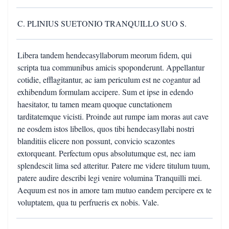
C. PLINIUS SUETONIO TRANQUILLO SUO S.
Libera tandem hendecasyllaborum meorum fidem, qui
scripta tua communibus amicis spoponderunt. Appellantur
cotidie, efflagitantur, ac iam periculum est ne cogantur ad
exhibendum formulam accipere. Sum et ipse in edendo
haesitator, tu tamen meam quoque cunctationem
tarditatemque vicisti. Proinde aut rumpe iam moras aut cave
ne eosdem istos libellos, quos tibi hendecasyllabi nostri
blanditiis elicere non possunt, convicio scazontes
extorqueant. Perfectum opus absolutumque est, nec iam
splendescit lima sed atteritur. Patere me videre titulum tuum,
patere audire describi legi venire volumina Tranquilli mei.
Aequum est nos in amore tam mutuo eandem percipere ex te
voluptatem, qua tu perfrueris ex nobis. Vale.