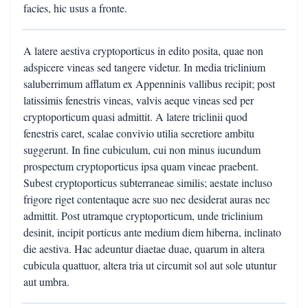
facies, hic usus a fronte.
A latere aestiva cryptoporticus in edito posita, quae non
adspicere vineas sed tangere videtur. In media triclinium
saluberrimum afflatum ex Appenninis vallibus recipit; post
latissimis fenestris vineas, valvis aeque vineas sed per
cryptoporticum quasi admittit. A latere triclinii quod
fenestris caret, scalae convivio utilia secretiore ambitu
suggerunt. In fine cubiculum, cui non minus iucundum
prospectum cryptoporticus ipsa quam vineae praebent.
Subest cryptoporticus subterraneae similis; aestate incluso
frigore riget contentaque acre suo nec desiderat auras nec
admittit. Post utramque cryptoporticum, unde triclinium
desinit, incipit porticus ante medium diem hiberna, inclinato
die aestiva. Hac adeuntur diaetae duae, quarum in altera
cubicula quattuor, altera tria ut circumit sol aut sole utuntur
aut umbra.