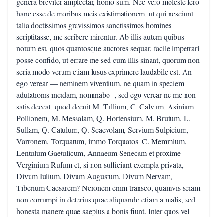
genera breviter amplectar, homo sum. Nec vero moleste fero
hanc esse de moribus meis existimationem, ut qui nesciunt
talia doctissimos gravissimos sanctissimos homines
scriptitasse, me scribere mirentur. Ab illis autem quibus
notum est, quos quantosque auctores sequar, facile impetrari
posse confido, ut errare me sed cum illis sinant, quorum non
seria modo verum etiam lusus exprimere laudabile est. An
ego verear — neminem viventium, ne quam in speciem
adulationis incidam, nominabo -, sed ego verear ne me non
satis deceat, quod decuit M. Tullium, C. Calvum, Asinium
Pollionem, M. Messalam, Q. Hortensium, M. Brutum, L.
Sullam, Q. Catulum, Q. Scaevolam, Servium Sulpicium,
Varronem, Torquatum, immo Torquatos, C. Memmium,
Lentulum Gaetulicum, Annaeum Senecam et proxime
Verginium Rufum et, si non sufficiunt exempla privata,
Divum Iulium, Divum Augustum, Divum Nervam,
Tiberium Caesarem? Neronem enim transeo, quamvis sciam
non corrumpi in deterius quae aliquando etiam a malis, sed
honesta manere quae saepius a bonis fiunt. Inter quos vel