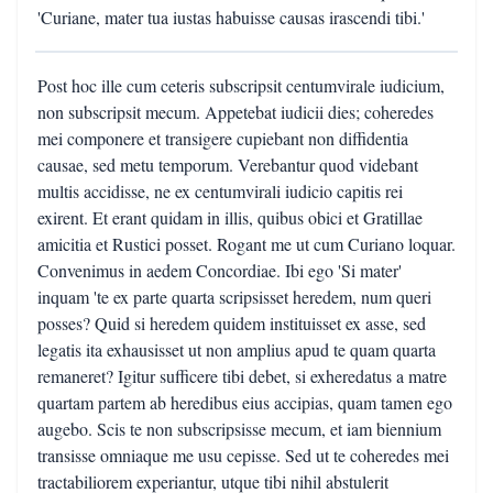
'Curiane, mater tua iustas habuisse causas irascendi tibi.'
Post hoc ille cum ceteris subscripsit centumvirale iudicium,
non subscripsit mecum. Appetebat iudicii dies; coheredes
mei componere et transigere cupiebant non diffidentia
causae, sed metu temporum. Verebantur quod videbant
multis accidisse, ne ex centumvirali iudicio capitis rei
exirent. Et erant quidam in illis, quibus obici et Gratillae
amicitia et Rustici posset. Rogant me ut cum Curiano loquar.
Convenimus in aedem Concordiae. Ibi ego 'Si mater'
inquam 'te ex parte quarta scripsisset heredem, num queri
posses? Quid si heredem quidem instituisset ex asse, sed
legatis ita exhausisset ut non amplius apud te quam quarta
remaneret? Igitur sufficere tibi debet, si exheredatus a matre
quartam partem ab heredibus eius accipias, quam tamen ego
augebo. Scis te non subscripsisse mecum, et iam biennium
transisse omniaque me usu cepisse. Sed ut te coheredes mei
tractabiliorem experiantur, utque tibi nihil abstulerit