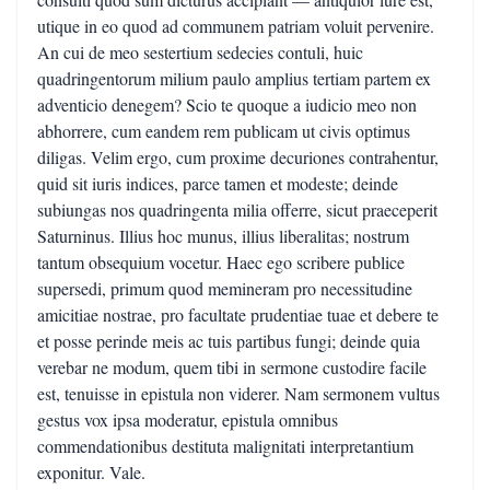
utique in eo quod ad communem patriam voluit pervenire.
An cui de meo sestertium sedecies contuli, huic
quadringentorum milium paulo amplius tertiam partem ex
adventicio denegem? Scio te quoque a iudicio meo non
abhorrere, cum eandem rem publicam ut civis optimus
diligas. Velim ergo, cum proxime decuriones contrahentur,
quid sit iuris indices, parce tamen et modeste; deinde
subiungas nos quadringenta milia offerre, sicut praeceperit
Saturninus. Illius hoc munus, illius liberalitas; nostrum
tantum obsequium vocetur. Haec ego scribere publice
supersedi, primum quod memineram pro necessitudine
amicitiae nostrae, pro facultate prudentiae tuae et debere te
et posse perinde meis ac tuis partibus fungi; deinde quia
verebar ne modum, quem tibi in sermone custodire facile
est, tenuisse in epistula non viderer. Nam sermonem vultus
gestus vox ipsa moderatur, epistula omnibus
commendationibus destituta malignitati interpretantium
exponitur. Vale.