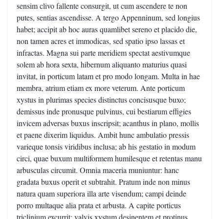
sensim clivo fallente consurgit, ut cum ascendere te non
putes, sentias ascendisse. A tergo Appenninum, sed longius
habet; accipit ab hoc auras quamlibet sereno et placido die,
non tamen acres et immodicas, sed spatio ipso lassas et
infractas. Magna sui parte meridiem spectat aestivumque
solem ab hora sexta, hibernum aliquanto maturius quasi
invitat, in porticum latam et pro modo longam. Multa in hae
membra, atrium etiam ex more veterum. Ante porticum
xystus in plurimas species distinctus concisusque buxo;
demissus inde pronusque pulvinus, cui bestiarum effigies
invicem adversas buxus inscripsit; acanthus in plano, mollis
et paene dixerim liquidus. Ambit hunc ambulatio pressis
varieque tonsis viridibus inclusa; ab his gestatio in modum
circi, quae buxum multiformem humilesque et retentas manu
arbusculas circumit. Omnia maceria muniuntur: hanc
gradata buxus operit et subtrahit. Pratum inde non minus
natura quam superiora illa arte visendum; campi deinde
porro multaque alia prata et arbusta. A capite porticus
triclinium excurrit; valvis xystum desinentem et protinus