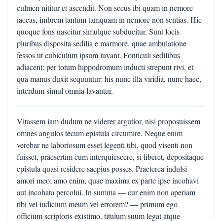
culmen nititur et ascendit. Non secus ibi quam in nemore
iaceas, imbrem tantum tamquam in nemore non sentias. Hic
quoque fons nascitur simulque subducitur. Sunt locis
pluribus disposita sedilia e marmore, quae ambulatione
fessos ut cubiculum ipsum iuvant. Fonticuli sedilibus
adiacent; per totum hippodromum inducti strepunt rivi, et
qua manus duxit sequuntur: his nunc illa viridia, nunc haec,
interdum simul omnia lavantur.
Vitassem iam dudum ne viderer argutior, nisi proposuissem
omnes angulos tecum epistula circumire. Neque enim
verebar ne laboriosum esset legenti tibi, quod visenti non
fuisset, praesertim cum interquiescere, si liberet, depositaque
epistula quasi residere saepius posses. Praeterea indulsi
amori meo; amo enim, quae maxima ex parte ipse incohavi
aut incohata percolui. In summa — cur enim non aperiam
tibi vel iudicium meum vel errorem? — primum ego
officium scriptoris existimo, titulum suum legat atque