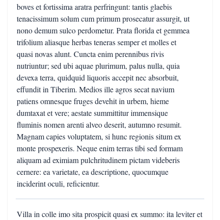
boves et fortissima aratra perfringunt: tantis glaebis
tenacissimum solum cum primum prosecatur assurgit, ut
nono demum sulco perdometur. Prata florida et gemmea
trifolium aliasque herbas teneras semper et molles et
quasi novas alunt. Cuncta enim perennibus rivis
nutriuntur; sed ubi aquae plurimum, palus nulla, quia
devexa terra, quidquid liquoris accepit nec absorbuit,
effundit in Tiberim. Medios ille agros secat navium
patiens omnesque fruges devehit in urbem, hieme
dumtaxat et vere; aestate summittitur immensique
fluminis nomen arenti alveo deserit, autumno resumit.
Magnam capies voluptatem, si hunc regionis situm ex
monte prospexeris. Neque enim terras tibi sed formam
aliquam ad eximiam pulchritudinem pictam videberis
cernere: ea varietate, ea descriptione, quocumque
inciderint oculi, reficientur.
Villa in colle imo sita prospicit quasi ex summo: ita leviter et