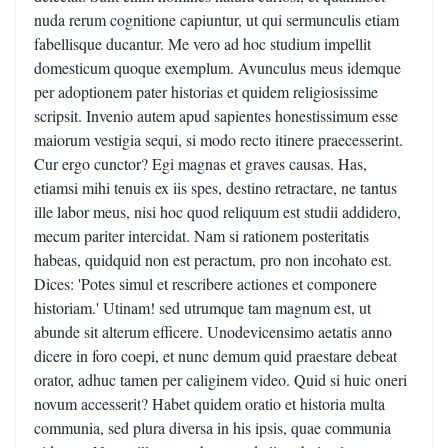
nuda rerum cognitione capiuntur, ut qui sermunculis etiam
fabellisque ducantur. Me vero ad hoc studium impellit
domesticum quoque exemplum. Avunculus meus idemque
per adoptionem pater historias et quidem religiosissime
scripsit. Invenio autem apud sapientes honestissimum esse
maiorum vestigia sequi, si modo recto itinere praecesserint.
Cur ergo cunctor? Egi magnas et graves causas. Has,
etiamsi mihi tenuis ex iis spes, destino retractare, ne tantus
ille labor meus, nisi hoc quod reliquum est studii addidero,
mecum pariter intercidat. Nam si rationem posteritatis
habeas, quidquid non est peractum, pro non incohato est.
Dices: 'Potes simul et rescribere actiones et componere
historiam.' Utinam! sed utrumque tam magnum est, ut
abunde sit alterum efficere. Unodevicensimo aetatis anno
dicere in foro coepi, et nunc demum quid praestare debeat
orator, adhuc tamen per caliginem video. Quid si huic oneri
novum accesserit? Habet quidem oratio et historia multa
communia, sed plura diversa in his ipsis, quae communia