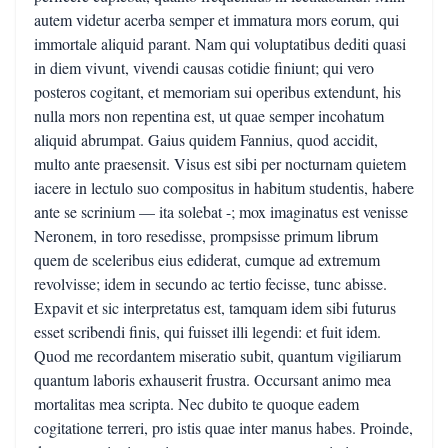
autem videtur acerba semper et immatura mors eorum, qui
immortale aliquid parant. Nam qui voluptatibus dediti quasi
in diem vivunt, vivendi causas cotidie finiunt; qui vero
posteros cogitant, et memoriam sui operibus extendunt, his
nulla mors non repentina est, ut quae semper incohatum
aliquid abrumpat. Gaius quidem Fannius, quod accidit,
multo ante praesensit. Visus est sibi per nocturnam quietem
iacere in lectulo suo compositus in habitum studentis, habere
ante se scrinium — ita solebat -; mox imaginatus est venisse
Neronem, in toro resedisse, prompsisse primum librum
quem de sceleribus eius ediderat, cumque ad extremum
revolvisse; idem in secundo ac tertio fecisse, tunc abisse.
Expavit et sic interpretatus est, tamquam idem sibi futurus
esset scribendi finis, qui fuisset illi legendi: et fuit idem.
Quod me recordantem miseratio subit, quantum vigiliarum
quantum laboris exhauserit frustra. Occursant animo mea
mortalitas mea scripta. Nec dubito te quoque eadem
cogitatione terreri, pro istis quae inter manus habes. Proinde,