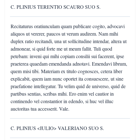
C. PLINIUS TERENTIO SCAURO SUO S.
Recitaturus oratiunculam quam publicare cogito, advocavi
aliquos ut vererer, paucos ut verum audirem. Nam mihi
duplex ratio recitandi, una ut sollicitudine intendar, altera ut
admonear, si quid forte me ut meum fallit. Tuli quod
petebam: inveni qui mihi copiam consilii sui facerent, ipse
praeterea quaedam emendanda adnotavi. Emendavi librum,
quem misi tibi. Materiam ex titulo cognosces, cetera liber
explicabit, quem iam nunc oportet ita consuescere, ut sine
praefatione intellegatur. Tu velim quid de universo, quid de
partibus sentias, scribas mihi. Ero enim vel cautior in
continendo vel constantior in edendo, si huc vel illuc
auctoritas tua accesserit. Vale.
C. PLINIUS <IULIO> VALERIANO SUO S.