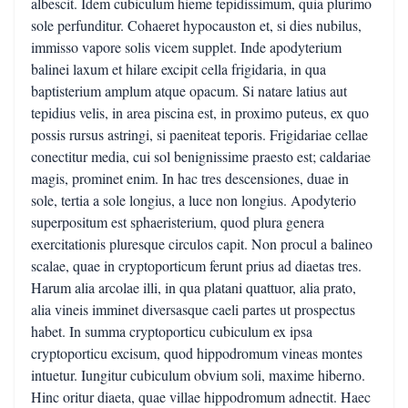
albescit. Idem cubiculum hieme tepidissimum, quia plurimo
sole perfunditur. Cohaeret hypocauston et, si dies nubilus,
immisso vapore solis vicem supplet. Inde apodyterium
balinei laxum et hilare excipit cella frigidaria, in qua
baptisterium amplum atque opacum. Si natare latius aut
tepidius velis, in area piscina est, in proximo puteus, ex quo
possis rursus astringi, si paeniteat teporis. Frigidariae cellae
conectitur media, cui sol benignissime praesto est; caldariae
magis, prominet enim. In hac tres descensiones, duae in
sole, tertia a sole longius, a luce non longius. Apodyterio
superpositum est sphaeristerium, quod plura genera
exercitationis pluresque circulos capit. Non procul a balineo
scalae, quae in cryptoporticum ferunt prius ad diaetas tres.
Harum alia arcolae illi, in qua platani quattuor, alia prato,
alia vineis imminet diversasque caeli partes ut prospectus
habet. In summa cryptoporticu cubiculum ex ipsa
cryptoporticu excisum, quod hippodromum vineas montes
intuetur. Iungitur cubiculum obvium soli, maxime hiberno.
Hinc oritur diaeta, quae villae hippodromum adnectit. Haec