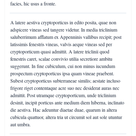
facies, hic usus a fronte.
A latere aestiva cryptoporticus in edito posita, quae non
adspicere vineas sed tangere videtur. In media triclinium
saluberrimum afflatum ex Appenninis vallibus recipit; post
latissimis fenestris vineas, valvis aeque vineas sed per
cryptoporticum quasi admittit. A latere triclinii quod
fenestris caret, scalae convivio utilia secretiore ambitu
suggerunt. In fine cubiculum, cui non minus iucundum
prospectum cryptoporticus ipsa quam vineae praebent.
Subest cryptoporticus subterraneae similis; aestate incluso
frigore riget contentaque acre suo nec desiderat auras nec
admittit. Post utramque cryptoporticum, unde triclinium
desinit, incipit porticus ante medium diem hiberna, inclinato
die aestiva. Hac adeuntur diaetae duae, quarum in altera
cubicula quattuor, altera tria ut circumit sol aut sole utuntur
aut umbra.