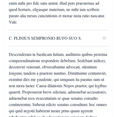
enim mihi pro fide satis animi: illud peto praesternas ad
quod hortaris, eligasque materiam, ne mihi iam scribere
parato alia rursus cunctationis et morae iusta ratio nascatur.
Vale.
C. PLINIUS SEMPRONIO RUFO SUO S.
25
Descenderam in basilicam Iuliam, auditurus quibus proxima
comperendinatione respondere debebam. Sedebant iudices,
decemviri venerant, obversabantur advocati, silentium
longum; tandem a praetore nuntius. Dimittuntur centumviri,
eximitur dies me gaudente, qui umquam ita paratus sum ut
non mora laeter. Causa dilationis Nepos praetor, qui legibus
quaerit. Proposuerat breve edictum, admonebat accusatores,
admonebat reos exsecuturum se quae senatus consulto
continerentur. Suberat edicto senatus consultum: hoc omnes
qui quid negotii haberent iurare prius quam agerent
iubebantur, nihil sc ob advocationem cuiquam dedisse