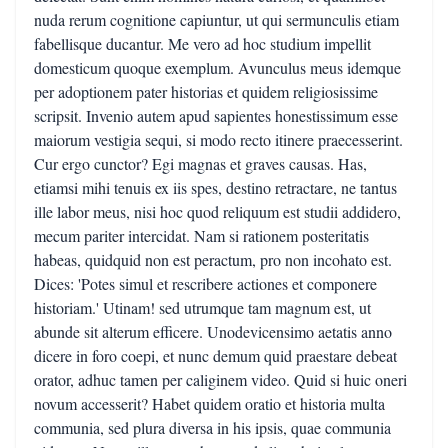
nuda rerum cognitione capiuntur, ut qui sermunculis etiam
fabellisque ducantur. Me vero ad hoc studium impellit
domesticum quoque exemplum. Avunculus meus idemque
per adoptionem pater historias et quidem religiosissime
scripsit. Invenio autem apud sapientes honestissimum esse
maiorum vestigia sequi, si modo recto itinere praecesserint.
Cur ergo cunctor? Egi magnas et graves causas. Has,
etiamsi mihi tenuis ex iis spes, destino retractare, ne tantus
ille labor meus, nisi hoc quod reliquum est studii addidero,
mecum pariter intercidat. Nam si rationem posteritatis
habeas, quidquid non est peractum, pro non incohato est.
Dices: 'Potes simul et rescribere actiones et componere
historiam.' Utinam! sed utrumque tam magnum est, ut
abunde sit alterum efficere. Unodevicensimo aetatis anno
dicere in foro coepi, et nunc demum quid praestare debeat
orator, adhuc tamen per caliginem video. Quid si huic oneri
novum accesserit? Habet quidem oratio et historia multa
communia, sed plura diversa in his ipsis, quae communia