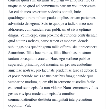
utique in eo quod ad communem patriam voluit pervenire.
An cui de meo sestertium sedecies contuli, huic
quadringentorum milium paulo amplius tertiam partem ex
adventicio denegem? Scio te quoque a iudicio meo non
abhorrere, cum eandem rem publicam ut civis optimus
diligas. Velim ergo, cum proxime decuriones contrahentur,
quid sit iuris indices, parce tamen et modeste; deinde
subiungas nos quadringenta milia offerre, sicut praeceperit
Saturninus. Illius hoc munus, illius liberalitas; nostrum
tantum obsequium vocetur. Haec ego scribere publice
supersedi, primum quod memineram pro necessitudine
amicitiae nostrae, pro facultate prudentiae tuae et debere te
et posse perinde meis ac tuis partibus fungi; deinde quia
verebar ne modum, quem tibi in sermone custodire facile
est, tenuisse in epistula non viderer. Nam sermonem vultus
gestus vox ipsa moderatur, epistula omnibus
commendationibus destituta malignitati interpretantium
exponitur. Vale.