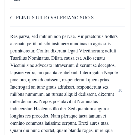
C. PLINIUS IULIO VALERIANO SUO S.
Res parva, sed initium non parvae. Vir praetorius Sollers
a senatu periit, ut sibi instituere nundinas in agris suis
permitteretur. Contra dixerunt legati Vicetinorum; adfuit
Tuscilius Nominatus. Dilata causa est. Alio senatu
Vicetini sine advocato intraverunt, dixerunt se deceptos,
lapsine verbo, an quia ita sentiebant. Interrogati a Nepote
praetore, quem docuissent, responderunt quem prius.
Interrogati an tunc gratis adfuisset, responderunt sex
10
milibus nummum; an rursus aliquid dedissent, dixerunt
mille denarios. Nepos postulavit ut Nominatus
induceretur. Hactenus illo die. Sed quantum auguror
longius res procedet. Nam pleraque tacta tantum et
omnino commota latissime serpunt. Erexi aures tuas.
Quam diu nunc oportet, quam blande roges, ut reliqua