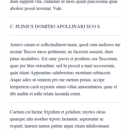
dum suppetit vita, enitamur ut mors quam paucissima quae
abolere possit inveniat. Vale.
C. PLINIUS DOMITIO APOLLINARI SUO S.
Amavi curam et sollicitudinem tuam, quod cum audisses me
aestate Tuscos meos petiturum, ne facerem suasisti, dum
putas insalubres. Est sane gravis et pestilens ora Tuscorum,
quae per litus extenditur; sed hi procul a mari recesserunt,
quin etiam Appennino saluberrimo montium subiacent.
Atque adeo ut omnem pro me metum ponas, accipe
temperiem caeli regionis situm villae amoenitatem, quae et
tibi auditu et mihi relatu iucunda erunt.
Caelum est hieme frigidum et gelidum; myrtos oleas
quaeque alia assiduo tepore laetantur, aspernatur ac
respuit; laurum tamen patitur atque etiam nitidissimam