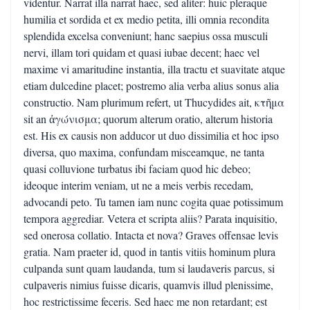
videntur. Narrat illa narrat haec, sed aliter: huic pleraque
humilia et sordida et ex medio petita, illi omnia recondita
splendida excelsa conveniunt; hanc saepius ossa musculi
nervi, illam tori quidam et quasi iubae decent; haec vel
maxime vi amaritudine instantia, illa tractu et suavitate atque
etiam dulcedine placet; postremo alia verba alius sonus alia
constructio. Nam plurimum refert, ut Thucydides ait, κτῆμα
sit an ἀγώνισμα; quorum alterum oratio, alterum historia
est. His ex causis non adducor ut duo dissimilia et hoc ipso
diversa, quo maxima, confundam misceamque, ne tanta
quasi colluvione turbatus ibi faciam quod hic debeo;
ideoque interim veniam, ut ne a meis verbis recedam,
advocandi peto. Tu tamen iam nunc cogita quae potissimum
tempora aggrediar. Vetera et scripta aliis? Parata inquisitio,
sed onerosa collatio. Intacta et nova? Graves offensae levis
gratia. Nam praeter id, quod in tantis vitiis hominum plura
culpanda sunt quam laudanda, tum si laudaveris parcus, si
culpaveris nimius fuisse dicaris, quamvis illud plenissime,
hoc restrictissime feceris. Sed haec me non retardant; est