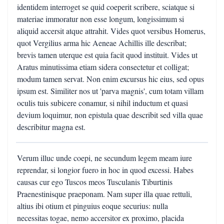
identidem interroget se quid coeperit scribere, sciatque si
materiae immoratur non esse longum, longissimum si
aliquid accersit atque attrahit. Vides quot versibus Homerus,
quot Vergilius arma hic Aeneae Achillis ille describat;
brevis tamen uterque est quia facit quod instituit. Vides ut
Aratus minutissima etiam sidera consectetur et colligat;
modum tamen servat. Non enim excursus hic eius, sed opus
ipsum est. Similiter nos ut 'parva magnis', cum totam villam
oculis tuis subicere conamur, si nihil inductum et quasi
devium loquimur, non epistula quae describit sed villa quae
describitur magna est.
Verum illuc unde coepi, ne secundum legem meam iure
reprendar, si longior fuero in hoc in quod excessi. Habes
causas cur ego Tuscos meos Tusculanis Tiburtinis
Praenestinisque praeponam. Nam super illa quae rettuli,
altius ibi otium et pinguius eoque securius: nulla
necessitas togae, nemo accersitor ex proximo, placida