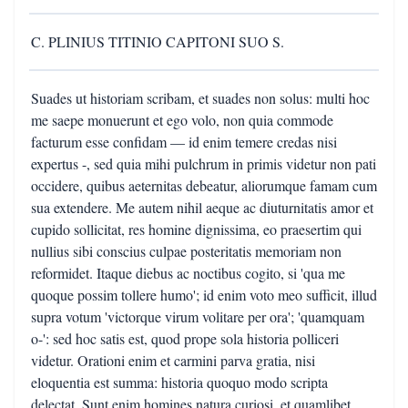
C. PLINIUS TITINIO CAPITONI SUO S.
Suades ut historiam scribam, et suades non solus: multi hoc
me saepe monuerunt et ego volo, non quia commode
facturum esse confidam — id enim temere credas nisi
expertus -, sed quia mihi pulchrum in primis videtur non pati
occidere, quibus aeternitas debeatur, aliorumque famam cum
sua extendere. Me autem nihil aeque ac diuturnitatis amor et
cupido sollicitat, res homine dignissima, eo praesertim qui
nullius sibi conscius culpae posteritatis memoriam non
reformidet. Itaque diebus ac noctibus cogito, si 'qua me
quoque possim tollere humo'; id enim voto meo sufficit, illud
supra votum 'victorque virum volitare per ora'; 'quamquam
o-': sed hoc satis est, quod prope sola historia polliceri
videtur. Orationi enim et carmini parva gratia, nisi
eloquentia est summa: historia quoquo modo scripta
delectat. Sunt enim homines natura curiosi, et quamlibet