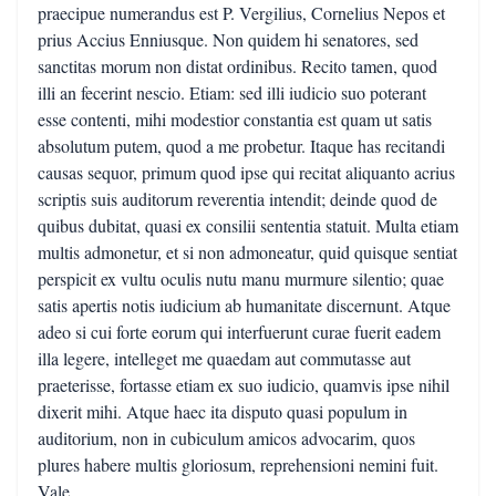
praecipue numerandus est P. Vergilius, Cornelius Nepos et
prius Accius Enniusque. Non quidem hi senatores, sed
sanctitas morum non distat ordinibus. Recito tamen, quod
illi an fecerint nescio. Etiam: sed illi iudicio suo poterant
esse contenti, mihi modestior constantia est quam ut satis
absolutum putem, quod a me probetur. Itaque has recitandi
causas sequor, primum quod ipse qui recitat aliquanto acrius
scriptis suis auditorum reverentia intendit; deinde quod de
quibus dubitat, quasi ex consilii sententia statuit. Multa etiam
multis admonetur, et si non admoneatur, quid quisque sentiat
perspicit ex vultu oculis nutu manu murmure silentio; quae
satis apertis notis iudicium ab humanitate discernunt. Atque
adeo si cui forte eorum qui interfuerunt curae fuerit eadem
illa legere, intelleget me quaedam aut commutasse aut
praeterisse, fortasse etiam ex suo iudicio, quamvis ipse nihil
dixerit mihi. Atque haec ita disputo quasi populum in
auditorium, non in cubiculum amicos advocarim, quos
plures habere multis gloriosum, reprehensioni nemini fuit.
Vale.