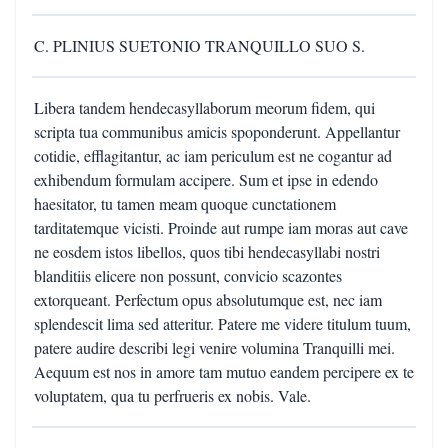
C. PLINIUS SUETONIO TRANQUILLO SUO S.
Libera tandem hendecasyllaborum meorum fidem, qui
scripta tua communibus amicis spoponderunt. Appellantur
cotidie, efflagitantur, ac iam periculum est ne cogantur ad
exhibendum formulam accipere. Sum et ipse in edendo
haesitator, tu tamen meam quoque cunctationem
tarditatemque vicisti. Proinde aut rumpe iam moras aut cave
ne eosdem istos libellos, quos tibi hendecasyllabi nostri
blanditiis elicere non possunt, convicio scazontes
extorqueant. Perfectum opus absolutumque est, nec iam
splendescit lima sed atteritur. Patere me videre titulum tuum,
patere audire describi legi venire volumina Tranquilli mei.
Aequum est nos in amore tam mutuo eandem percipere ex te
voluptatem, qua tu perfrueris ex nobis. Vale.