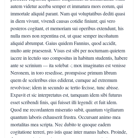
autem videtur acerba semper et immatura mors eorum, qui
immortale aliquid parant. Nam qui voluptatibus dediti quasi
in diem vivunt, vivendi causas cotidie finiunt; qui vero
posteros cogitant, et memoriam sui operibus extendunt, his
nulla mors non repentina est, ut quae semper incohatum
aliquid abrumpat. Gaius quidem Fannius, quod accidit,
multo ante praesensit. Visus est sibi per nocturnam quietem
iacere in lectulo suo compositus in habitum studentis, habere
ante se scrinium — ita solebat -; mox imaginatus est venisse
Neronem, in toro resedisse, prompsisse primum librum
quem de sceleribus eius ediderat, cumque ad extremum
revolvisse; idem in secundo ac tertio fecisse, tunc abisse.
Expavit et sic interpretatus est, tamquam idem sibi futurus
esset scribendi finis, qui fuisset illi legendi: et fuit idem.
Quod me recordantem miseratio subit, quantum vigiliarum
quantum laboris exhauserit frustra. Occursant animo mea
mortalitas mea scripta. Nec dubito te quoque eadem
cogitatione terreri, pro istis quae inter manus habes. Proinde,