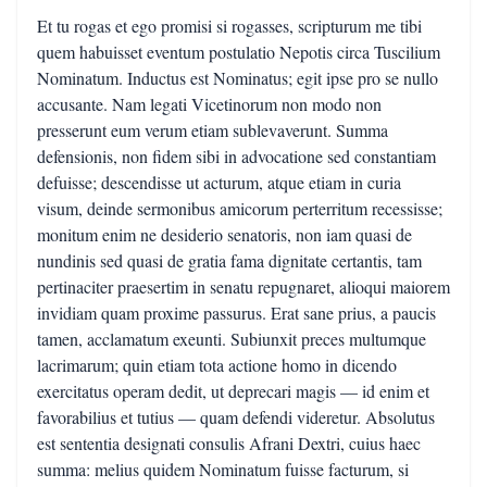
Et tu rogas et ego promisi si rogasses, scripturum me tibi
quem habuisset eventum postulatio Nepotis circa Tuscilium
Nominatum. Inductus est Nominatus; egit ipse pro se nullo
accusante. Nam legati Vicetinorum non modo non
presserunt eum verum etiam sublevaverunt. Summa
defensionis, non fidem sibi in advocatione sed constantiam
defuisse; descendisse ut acturum, atque etiam in curia
visum, deinde sermonibus amicorum perterritum recessisse;
monitum enim ne desiderio senatoris, non iam quasi de
nundinis sed quasi de gratia fama dignitate certantis, tam
pertinaciter praesertim in senatu repugnaret, alioqui maiorem
invidiam quam proxime passurus. Erat sane prius, a paucis
tamen, acclamatum exeunti. Subiunxit preces multumque
lacrimarum; quin etiam tota actione homo in dicendo
exercitatus operam dedit, ut deprecari magis — id enim et
favorabilius et tutius — quam defendi videretur. Absolutus
est sententia designati consulis Afrani Dextri, cuius haec
summa: melius quidem Nominatum fuisse facturum, si