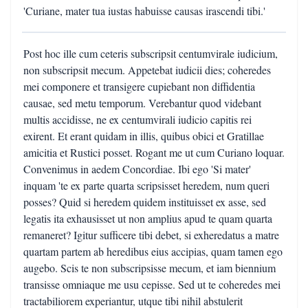
'Curiane, mater tua iustas habuisse causas irascendi tibi.'
Post hoc ille cum ceteris subscripsit centumvirale iudicium,
non subscripsit mecum. Appetebat iudicii dies; coheredes
mei componere et transigere cupiebant non diffidentia
causae, sed metu temporum. Verebantur quod videbant
multis accidisse, ne ex centumvirali iudicio capitis rei
exirent. Et erant quidam in illis, quibus obici et Gratillae
amicitia et Rustici posset. Rogant me ut cum Curiano loquar.
Convenimus in aedem Concordiae. Ibi ego 'Si mater'
inquam 'te ex parte quarta scripsisset heredem, num queri
posses? Quid si heredem quidem instituisset ex asse, sed
legatis ita exhausisset ut non amplius apud te quam quarta
remaneret? Igitur sufficere tibi debet, si exheredatus a matre
quartam partem ab heredibus eius accipias, quam tamen ego
augebo. Scis te non subscripsisse mecum, et iam biennium
transisse omniaque me usu cepisse. Sed ut te coheredes mei
tractabiliorem experiantur, utque tibi nihil abstulerit