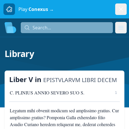
Dism
Play
Conexus →
Search...
Search...
Ope
Library
Liber V
in
EPISTVLARVM LIBRI DECEM
C. PLINIUS ANNIO SEVERO SUO S.
1
Legatum mihi obvenit modicum sed amplissimo gratius. Cur
amplissimo gratius? Pomponia Galla exheredato filio
Asudio Curiano heredem reliquerat me, dederat coheredes