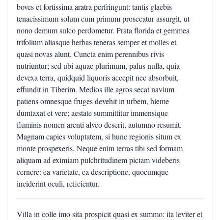
boves et fortissima aratra perfringunt: tantis glaebis
tenacissimum solum cum primum prosecatur assurgit, ut
nono demum sulco perdometur. Prata florida et gemmea
trifolium aliasque herbas teneras semper et molles et
quasi novas alunt. Cuncta enim perennibus rivis
nutriuntur; sed ubi aquae plurimum, palus nulla, quia
devexa terra, quidquid liquoris accepit nec absorbuit,
effundit in Tiberim. Medios ille agros secat navium
patiens omnesque fruges devehit in urbem, hieme
dumtaxat et vere; aestate summittitur immensique
fluminis nomen arenti alveo deserit, autumno resumit.
Magnam capies voluptatem, si hunc regionis situm ex
monte prospexeris. Neque enim terras tibi sed formam
aliquam ad eximiam pulchritudinem pictam videberis
cernere: ea varietate, ea descriptione, quocumque
inciderint oculi, reficientur.
Villa in colle imo sita prospicit quasi ex summo: ita leviter et