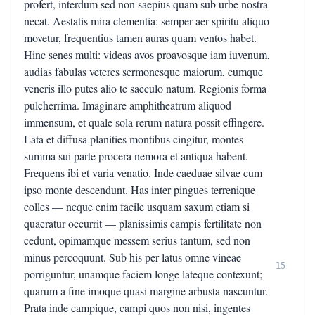
profert, interdum sed non saepius quam sub urbe nostra
necat. Aestatis mira clementia: semper aer spiritu aliquo
movetur, frequentius tamen auras quam ventos habet.
Hinc senes multi: videas avos proavosque iam iuvenum,
audias fabulas veteres sermonesque maiorum, cumque
veneris illo putes alio te saeculo natum. Regionis forma
pulcherrima. Imaginare amphitheatrum aliquod
immensum, et quale sola rerum natura possit effingere.
Lata et diffusa planities montibus cingitur, montes
summa sui parte procera nemora et antiqua habent.
Frequens ibi et varia venatio. Inde caeduae silvae cum
ipso monte descendunt. Has inter pingues terrenique
colles — neque enim facile usquam saxum etiam si
quaeratur occurrit — planissimis campis fertilitate non
cedunt, opimamque messem serius tantum, sed non
minus percoquunt. Sub his per latus omne vineae
15
porriguntur, unamque faciem longe lateque contexunt;
quarum a fine imoque quasi margine arbusta nascuntur.
Prata inde campique, campi quos non nisi, ingentes