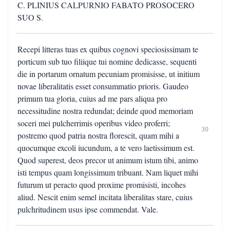
C. PLINIUS CALPURNIO FABATO PROSOCERO
SUO S.
Recepi litteras tuas ex quibus cognovi speciosissimam te
porticum sub tuo filiique tui nomine dedicasse, sequenti
die in portarum ornatum pecuniam promisisse, ut initium
novae liberalitatis esset consummatio prioris. Gaudeo
primum tua gloria, cuius ad me pars aliqua pro
necessitudine nostra redundat; deinde quod memoriam
soceri mei pulcherrimis operibus video proferri;
30
postremo quod patria nostra florescit, quam mihi a
quocumque excoli iucundum, a te vero laetissimum est.
Quod superest, deos precor ut animum istum tibi, animo
isti tempus quam longissimum tribuant. Nam liquet mihi
futurum ut peracto quod proxime promisisti, incohes
aliud. Nescit enim semel incitata liberalitas stare, cuius
pulchritudinem usus ipse commendat. Vale.