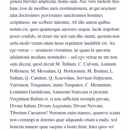
genera breviter amplectar, homo sum. Nec vero moleste fero
hanc esse de moribus meis existimationem, ut qui nesciunt
talia doctissimos gravissimos sanctissimos homines
scriptitasse, me scribere mirentur. Ab illis autem quibus
notum est, quos quantosque auctores sequar, facile impetrari
posse confido, ut errare me sed cum illis sinant, quorum non
seria modo verum etiam lusus exprimere laudabile est. An
ego verear — neminem viventium, ne quam in speciem
adulationis incidam, nominabo -, sed ego verear ne me non
satis deceat, quod decuit M. Tullium, C. Calvum, Asinium
Pollionem, M. Messalam, Q. Hortensium, M. Brutum, L.
Sullam, Q. Catulum, Q. Scaevolam, Servium Sulpicium,
Varronem, Torquatum, immo Torquatos, C. Memmium,
Lentulum Gaetulicum, Annaeum Senecam et proxime
Verginium Rufum et, si non sufficiunt exempla privata,
Divum Iulium, Divum Augustum, Divum Nervam,
Tiberium Caesarem? Neronem enim transeo, quamvis sciam
non corrumpi in deterius quae aliquando etiam a malis, sed
honesta manere quae saepius a bonis fiunt. Inter quos vel