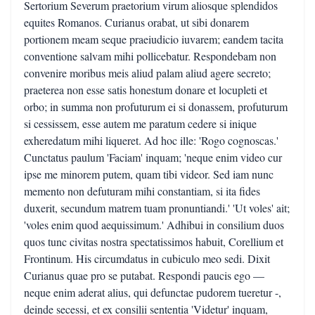
Sertorium Severum praetorium virum aliosque splendidos
equites Romanos. Curianus orabat, ut sibi donarem
portionem meam seque praeiudicio iuvarem; eandem tacita
conventione salvam mihi pollicebatur. Respondebam non
convenire moribus meis aliud palam aliud agere secreto;
praeterea non esse satis honestum donare et locupleti et
orbo; in summa non profuturum ei si donassem, profuturum
si cessissem, esse autem me paratum cedere si inique
exheredatum mihi liqueret. Ad hoc ille: 'Rogo cognoscas.'
Cunctatus paulum 'Faciam' inquam; 'neque enim video cur
ipse me minorem putem, quam tibi videor. Sed iam nunc
memento non defuturam mihi constantiam, si ita fides
duxerit, secundum matrem tuam pronuntiandi.' 'Ut voles' ait;
'voles enim quod aequissimum.' Adhibui in consilium duos
quos tunc civitas nostra spectatissimos habuit, Corellium et
Frontinum. His circumdatus in cubiculo meo sedi. Dixit
Curianus quae pro se putabat. Respondi paucis ego —
neque enim aderat alius, qui defunctae pudorem tueretur -,
deinde secessi, et ex consilii sententia 'Videtur' inquam,