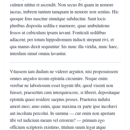
culmen nititur et ascendit. Non secus ibi quam in nemore
iaceas, imbrem tantum tamquam in nemore non sentias. Hic
quoque fons nascitur simulque subducitur. Sunt locis
pluribus disposita sedilia e marmore, quae ambulatione
fessos ut cubiculum ipsum iuvant. Fonticuli sedilibus
adiacent; per totum hippodromum inducti strepunt rivi, et
qua manus duxit sequuntur: his nunc illa viridia, nunc haec,
interdum simul omnia lavantur.
Vitassem iam dudum ne viderer argutior, nisi proposuissem
omnes angulos tecum epistula circumire. Neque enim
verebar ne laboriosum esset legenti tibi, quod visenti non
fuisset, praesertim cum interquiescere, si liberet, depositaque
epistula quasi residere saepius posses. Praeterea indulsi
amori meo; amo enim, quae maxima ex parte ipse incohavi
aut incohata percolui. In summa — cur enim non aperiam
tibi vel iudicium meum vel errorem? — primum ego
officium scriptoris existimo, titulum suum legat atque