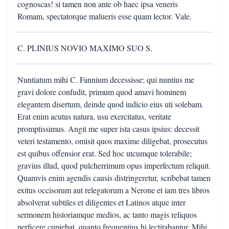
cognoscas! si tamen non ante ob haec ipsa veneris
Romam, spectatorque malueris esse quam lector. Vale.
C. PLINIUS NOVIO MAXIMO SUO S.
Nuntiatum mihi C. Fannium decessisse; qui nuntius me
gravi dolore confudit, primum quod amavi hominem
elegantem disertum, deinde quod iudicio eius uti solebam.
Erat enim acutus natura, usu exercitatus, veritate
promptissimus. Angit me super ista casus ipsius: decessit
veteri testamento, omisit quos maxime diligebat, prosecutus
est quibus offensior erat. Sed hoc utcumque tolerabile;
gravius illud, quod pulcherrimum opus imperfectum reliquit.
Quamvis enim agendis causis distringeretur, scribebat tamen
exitus occisorum aut relegatorum a Nerone et iam tres libros
absolverat subtiles et diligentes et Latinos atque inter
sermonem historiamque medios, ac tanto magis reliquos
perficere cupiebat, quanto frequentius hi lectitabantur. Mihi