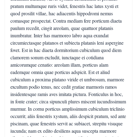
pratum multumque ruris videt, fenestris hac latus xysti et
quod prosilit villae, hac adiacentis hippodromi nemus
comasque prospectat. Contra mediam fere porticum diaeta
paulum recedit, cingit areolam, quae quattuor platanis
inumbratur. Inter has marmoreo labro aqua exundat
circumiectasque platanos et subiecta platanis leni aspergine
fovet. Est in hac diaeta dormitorium cubiculum quod diem
clamorem sonum excludit, iunctaque ei cotidiana
amicorumque cenatio: areolam illam, porticus alam
eademque omnia quae porticus adspicit. Est et aliud
cubiculum a proxima platano viride et umbrosum, marmore
excultum podio tenus, nec cedit gratiae marmoris ramos
insidentesque ramis aves imitata pictura. Fonticulus in hoc,
in fonte crater; circa sipunculi plures miscent iucundissimum
murmur. In cornu porticus amplissimum cubiculum triclinio
occurrit; aliis fenestris xystum, aliis despicit pratum, sed ante
piscinam, quae fenestris servit ac subiacet, strepitu visuque
iucunda; nam ex edito desiliens aqua suscepta marmore