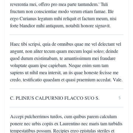
reverentia mei, offero pro mea parte tantundem.' Tuli
fructum non conscientiae modo verum etiam famae. Ille
ergo Curianus legatum mihi reliquit et factum meum, nisi
forte blandior mihi antiquum, notabili honore signavit.
Haec tibi scripsi, quia de omnibus quae me vel delectant vel
angunt, non aliter tecum quam mecum loqui soleo; deinde
quod durum existimabam, te amantissimum mei fraudare
voluptate quam ipse capiebam. Neque enim sum tam
sapiens ut nihil mea intersit, an iis quae honeste fecisse me
credo, testificatio quaedam et quasi praemium accedat. Vale.
C. PLINIUS CALPURNIO FLACCO SUO S.
5
Accepi pulcherrimos turdos, cum quibus parem calculum
ponere nec urbis copiis ex Laurentino nec maris tam turbidis
tempestatibus possum. Recipies ergo epistulas steriles et