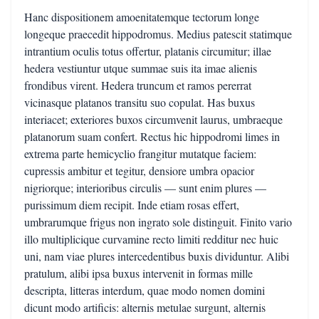
Hanc dispositionem amoenitatemque tectorum longe
longeque praecedit hippodromus. Medius patescit statimque
intrantium oculis totus offertur, platanis circumitur; illae
hedera vestiuntur utque summae suis ita imae alienis
frondibus virent. Hedera truncum et ramos pererrat
vicinasque platanos transitu suo copulat. Has buxus
interiacet; exteriores buxos circumvenit laurus, umbraeque
platanorum suam confert. Rectus hic hippodromi limes in
extrema parte hemicyclio frangitur mutatque faciem:
cupressis ambitur et tegitur, densiore umbra opacior
nigriorque; interioribus circulis — sunt enim plures —
purissimum diem recipit. Inde etiam rosas effert,
umbrarumque frigus non ingrato sole distinguit. Finito vario
illo multiplicique curvamine recto limiti redditur nec huic
uni, nam viae plures intercedentibus buxis dividuntur. Alibi
pratulum, alibi ipsa buxus intervenit in formas mille
descripta, litteras interdum, quae modo nomen domini
dicunt modo artificis: alternis metulae surgunt, alternis