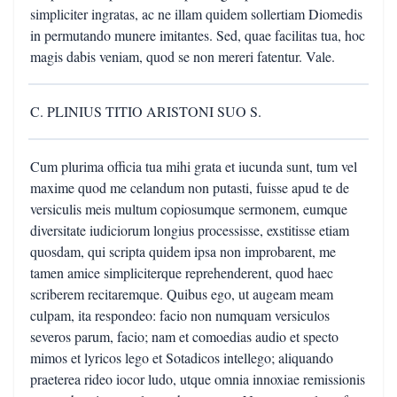
simpliciter ingratas, ac ne illam quidem sollertiam Diomedis
in permutando munere imitantes. Sed, quae facilitas tua, hoc
magis dabis veniam, quod se non mereri fatentur. Vale.
C. PLINIUS TITIO ARISTONI SUO S.
Cum plurima officia tua mihi grata et iucunda sunt, tum vel
maxime quod me celandum non putasti, fuisse apud te de
versiculis meis multum copiosumque sermonem, eumque
diversitate iudiciorum longius processisse, exstitisse etiam
quosdam, qui scripta quidem ipsa non improbarent, me
tamen amice simpliciterque reprehenderent, quod haec
scriberem recitaremque. Quibus ego, ut augeam meam
culpam, ita respondeo: facio non numquam versiculos
severos parum, facio; nam et comoedias audio et specto
mimos et lyricos lego et Sotadicos intellego; aliquando
praeterea rideo iocor ludo, utque omnia innoxiae remissionis