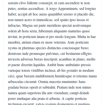
sensim clivo fallente consurgit, ut cum ascendere te non
putes, sentias ascendisse. A tergo Appenninum, sed longius
habet; accipit ab hoc auras quamlibet sereno et placido die,
non tamen acres et immodicas, sed spatio ipso lassas et
infractas. Magna sui parte meridiem spectat aestivumque
solem ab hora sexta, hibernum aliquanto maturius quasi
invitat, in porticum latam et pro modo longam. Multa in hae
membra, atrium etiam ex more veterum. Ante porticum
xystus in plurimas species distinctus concisusque buxo;
demissus inde pronusque pulvinus, cui bestiarum effigies
invicem adversas buxus inscripsit; acanthus in plano, mollis
et paene dixerim liquidus. Ambit hunc ambulatio pressis
varieque tonsis viridibus inclusa; ab his gestatio in modum
circi, quae buxum multiformem humilesque et retentas manu
arbusculas circumit. Omnia maceria muniuntur: hanc
gradata buxus operit et subtrahit. Pratum inde non minus
natura quam superiora illa arte visendum; campi deinde
porro multaque alia prata et arbusta. A capite porticus
triclinium excurrit; valvis xystum desinentem et protinus