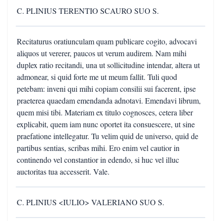
C. PLINIUS TERENTIO SCAURO SUO S.
Recitaturus oratiunculam quam publicare cogito, advocavi
aliquos ut vererer, paucos ut verum audirem. Nam mihi
duplex ratio recitandi, una ut sollicitudine intendar, altera ut
admonear, si quid forte me ut meum fallit. Tuli quod
petebam: inveni qui mihi copiam consilii sui facerent, ipse
praeterea quaedam emendanda adnotavi. Emendavi librum,
quem misi tibi. Materiam ex titulo cognosces, cetera liber
explicabit, quem iam nunc oportet ita consuescere, ut sine
praefatione intellegatur. Tu velim quid de universo, quid de
partibus sentias, scribas mihi. Ero enim vel cautior in
continendo vel constantior in edendo, si huc vel illuc
auctoritas tua accesserit. Vale.
C. PLINIUS <IULIO> VALERIANO SUO S.