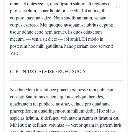
omnia et quiescentia, quod ipsum salubritati regionis ut
20
purius caelum, ut aer liquidior accedit. Ibi animo, ibi
corpore maxime valeo. Nam studiis animum, venatu
corpus exerceo. Mei quoque nusquam salubrius degunt;
usque adhuc certe neminem ex iis quos eduxeram
mecum, — venia sit dicto — ibi amisi. Di modo in
posterum hoc mihi gaudium, hanc gloriam loco servent!
Vale.
C. PLINIUS CALVISIO RUFO SUO S.
Nec heredem institui nec praecipere posse rem publicam
constat; Saturninus autem, qui nos reliquit heredes,
quadrantem rei publicae nostrae, deinde pro quadrante
praeceptionem quadringentorum milium dedit. Hoc si ius
aspicias irritum, si defuncti voluntatem ratum et firmum est.
Mihi autem defuncti voluntas — vereor quam in partem iuris
consulti quod sum dicturus accipiant — antiquior iure est,