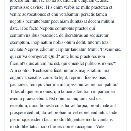
promisisse cavisse. His enim verbis ac mille praeterea et
venire advocationes et emi vetabantur; peractis tamen
negotiis permittebatur pecuniam dumtaxat decem milium
dare. Hoc facto Nepotis commotus praetor qui
centumviralibus praesidet, deliberaturus an sequeretur
exemplum, inopinatum nobis otium dedit. Interim tota
civitate Nepotis edictum carpitur laudatur. Multi: 'Invenimus,
qui curva corrigeret! Quid? ante hunc praetores non
fuerunt? quis autem hic est, qui emendet publicos mores?'
Alii contra: 'Rectissime fecit; initurus magistratum iura
cognovit, senatus consulta legit, reprimit foedissimas
pactiones, rem pulcherrimam turpissime venire non patitur.'
Tales ubique sermones, qui tamen alterutram in partem ex
eventu praevalebunt. Est omnino iniquum, sed usu
receptum, quod honesta consilia vel turpia, prout male aut
prospere cedunt, ita vel probantur vel reprehenduntur. Inde
plerumque eadem facta modo diligentiae modo vanitatis,
modo libertatis modo furoris nomen accipiunt. Vale.