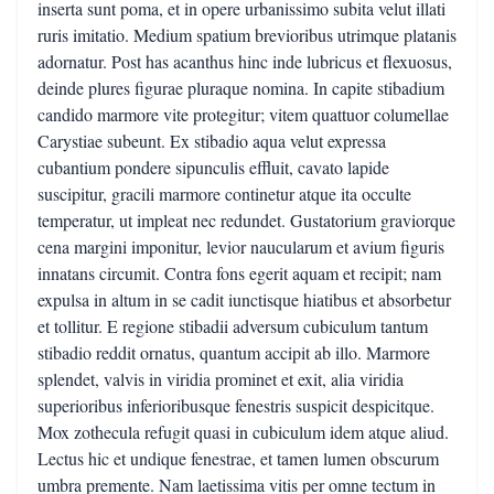
inserta sunt poma, et in opere urbanissimo subita velut illati
ruris imitatio. Medium spatium brevioribus utrimque platanis
adornatur. Post has acanthus hinc inde lubricus et flexuosus,
deinde plures figurae pluraque nomina. In capite stibadium
candido marmore vite protegitur; vitem quattuor columellae
Carystiae subeunt. Ex stibadio aqua velut expressa
cubantium pondere sipunculis effluit, cavato lapide
suscipitur, gracili marmore continetur atque ita occulte
temperatur, ut impleat nec redundet. Gustatorium graviorque
cena margini imponitur, levior naucularum et avium figuris
innatans circumit. Contra fons egerit aquam et recipit; nam
expulsa in altum in se cadit iunctisque hiatibus et absorbetur
et tollitur. E regione stibadii adversum cubiculum tantum
stibadio reddit ornatus, quantum accipit ab illo. Marmore
splendet, valvis in viridia prominet et exit, alia viridia
superioribus inferioribusque fenestris suspicit despicitque.
Mox zothecula refugit quasi in cubiculum idem atque aliud.
Lectus hic et undique fenestrae, et tamen lumen obscurum
umbra premente. Nam laetissima vitis per omne tectum in