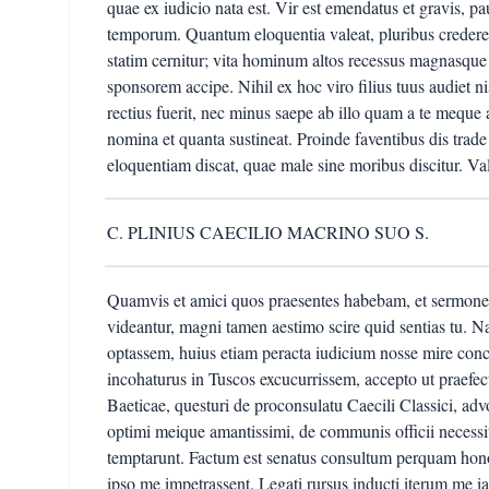
quae ex iudicio nata est. Vir est emendatus et gravis, pau
temporum. Quantum eloquentia valeat, pluribus credere p
statim cernitur; vita hominum altos recessus magnasque
sponsorem accipe. Nihil ex hoc viro filius tuus audiet ni
rectius fuerit, nec minus saepe ab illo quam a te meque
nomina et quanta sustineat. Proinde faventibus dis tra
eloquentiam discat, quae male sine moribus discitur. Va
C. PLINIUS CAECILIO MACRINO SUO S.
Quamvis et amici quos praesentes habebam, et serm
videantur, magni tamen aestimo scire quid sentias tu. N
optassem, huius etiam peracta iudicium nosse mire co
incohaturus in Tuscos excucurrissem, accepto ut praefec
Baeticae, questuri de proconsulatu Caecili Classici, ad
optimi meique amantissimi, de communis officii necessit
temptarunt. Factum est senatus consultum perquam honor
ipso me impetrassent. Legati rursus inducti iterum me 