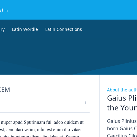
s) →
ary
Latin Wordle
Latin Connections
CEM
About the aut
Gaius Pl
1
the You
Gaius Pliniu
 nuper apud Spurinnam fui, adeo quidem ut
born Gaius C
, aemulari velim; nihil est enim illo vitae
Caecilius Cil
ta vita hominum disposita delectat. Senum