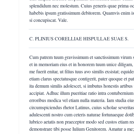
splendidum nec molestum. Cuius generis quae prima occ
habebis ipsum gratissimum debitorem. Quamvis enim ist
si concupiscat. Vale.
C. PLINIUS CORELLIAE HISPULLAE SUAE S.
Cum patrem tuum gravissimum et sanctissimum virum s
et in memoriam eius et in honorem tuum unice diligam,
me fuerit enitar, ut filius tuus avo similis exsistat; eq
etiam clarus spectatusque contigerit, pater quoque et pa
ita demum similis adolescet, si imbutus honestis artibus
accipiat. Adhuc illum pueritiae ratio intra contubernium
erroribus modica vel etiam nulla materia. Iam studia eiu
circumspiciendus rhetor Latinus, cuius scholae severitas
adulescenti nostro cum ceteris naturae fortunaeque dotib
lubrico aetatis non praeceptor modo sed custos etiam r
demonstrare tibi posse Iulium Genitorem. Amatur a me; 