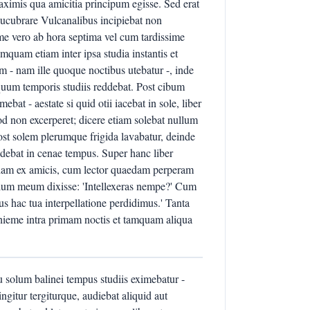
imis qua amicitia principum egisse. Sed erat
Lucubrare Vulcanalibus incipiebat non
me vero ab hora septima vel cum tardissime
mquam etiam inter ipsa studia instantis et
 - nam ille quoque noctibus utebatur -, inde
uum temporis studiis reddebat. Post cibum
at - aestate si quid otii iacebat in sole, liber
od non excerperet; dicere etiam solebat nullum
ost solem plerumque frigida lavabatur, deinde
debat in cenae tempus. Super hanc liber
dam ex amicis, cum lector quaedam perperam
culum meum dixisse: 'Intellexeras nempe?' Cum
s hac tua interpellatione perdidimus.' Tanta
 hieme intra primam noctis et tamquam aliqua
 solum balinei tempus studiis eximebatur -
ngitur tergiturque, audiebat aliquid aut