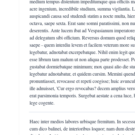
medium tempus distentum impeditumque qua officiis max
acre ingenium, incredibile studium, summa vigilantia. 
auspicandi causa sed studendi statim a nocte multa, hie
octava, saepe sexta. Erat sane somni paratissimi, non nu
deserentis. Ante lucem ibat ad Vespasianum imperatorem
ad delegatum sibi officium. Reversus domum quod reliq
saepe - quem interdiu levem et facilem veterum more sumeb
legebatur, adnotabat excerpebatque. Nihil enim legit qu
esse librum tam malum ut non aliqua parte prodesset. P
gustabat dormiebatque minimum; mox quasi alio die stu
legebatur adnotabatur, et quidem cursim. Memini quen
pronuntiasset, revocasse et repeti coegisse; huic avun
ille adnuisset, 'Cur ergo revocabas? decem amplius versu
erat parsimonia temporis. Surgebat aestate a cena luce,
lege cogente.
Haec inter medios labores urbisque fremitum. In secessu
cum dico balinei, de interioribus loquor; nam dum destri