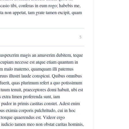
asio tibi, conferas in eum rogo; habebis me,
a non appetat, tam grate tamen excipit, quam
5
uspexerim magis an amaverim dubitem, teque
 cupiam necesse est atque etiam quantum in
uidem malo materno, quamquam illi paternus
truus illustri laude conspicui. Quibus omnibus
 fuerit, quas plurimum refert a quo potissimum
 tuum tenuit, praeceptores domi habuit, ubi est
s extra limen proferenda sunt, iam
 pudor in primis castitas constet. Adest enim
us eximia corporis pulchritudo, cui in hoc
ectorque quaerendus est. Videor ergo
iudicio tamen meo non obstat caritas hominis,