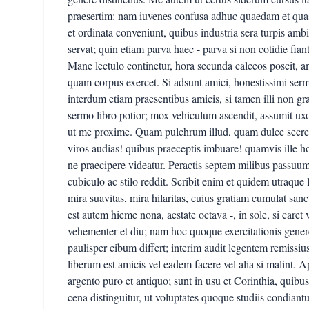
praesertim: nam iuvenes confusa adhuc quaedam et quas
et ordinata conveniunt, quibus industria sera turpis am
servat; quin etiam parva haec - parva si non cotidie fian
Mane lectulo continetur, hora secunda calceos poscit,
quam corpus exercet. Si adsunt amici, honestissimi sermon
interdum etiam praesentibus amicis, si tamen illi non gra
sermo libro potior; mox vehiculum ascendit, assumit ux
ut me proxime. Quam pulchrum illud, quam dulce secretu
viros audias! quibus praeceptis imbuare! quamvis ille 
ne praecipere videatur. Peractis septem milibus passuum 
cubiculo ac stilo reddit. Scribit enim et quidem utraque l
mira suavitas, mira hilaritas, cuius gratiam cumulat sanct
est autem hieme nona, aestate octava -, in sole, si care
vehementer et diu; nam hoc quoque exercitationis gener
paulisper cibum differt; interim audit legentem remissi
liberum est amicis vel eadem facere vel alia si malint. 
argento puro et antiquo; sunt in usu et Corinthia, quibus
cena distinguitur, ut voluptates quoque studiis condiantu