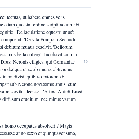
ei lectitas, ut habere omnes velis
e etiam quo sint ordine scripti notum tibi
gnitio. 'De iaculatione equestri unus';
ue composuit. 'De vita Pomponi Secundi
si debitum munus exsolvit. 'Bellorum
ssimus bella collegit. Incohavit cum in
i Drusi Neronis effigies, qui Germaniae
10
orabatque ut se ab iniuria oblivionis
tudinem divisi, quibus oratorem ab
scripsit sub Nerone novissimis annis, cum
sum servitus fecisset. 'A fine Aufidi Bassi
opus diffusum eruditum, nec minus varium
osa homo occupatus absolverit? Magis
decessisse anno sexto et quinquagensimo,