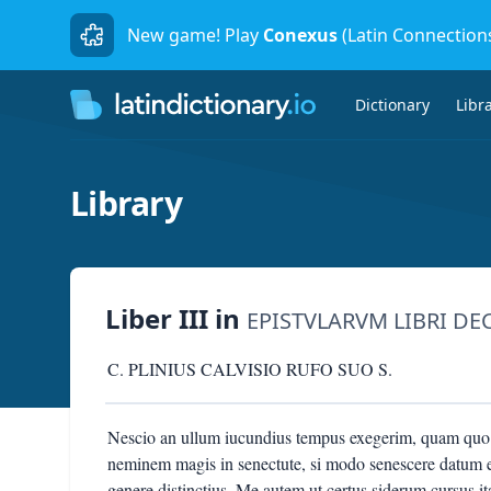
New game! Play
Conexus
(Latin Connection
Dictionary
Libr
Library
Liber III
in
EPISTVLARVM LIBRI DE
C. PLINIUS CALVISIO RUFO SUO S.
Nescio an ullum iucundius tempus exegerim, quam quo
neminem magis in senectute, si modo senescere datum est
genere distinctius. Me autem ut certus siderum cursus i