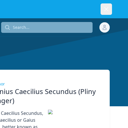
Dismiss
Search...
Search...
hor
inius Caecilius Secundus (Pliny
nger)
s Caecilius Secundus,
aecilius or Gaius
o, better known as