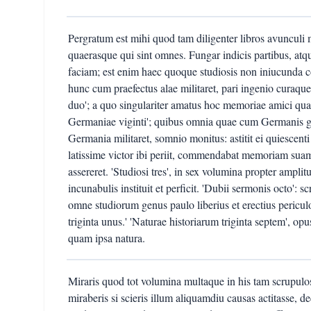
Pergratum est mihi quod tam diligenter libros avunculi m
quaerasque qui sint omnes. Fungar indicis partibus, atqu
faciam; est enim haec quoque studiosis non iniucunda co
hunc cum praefectus alae militaret, pari ingenio curaq
duo'; a quo singulariter amatus hoc memoriae amici qua
Germaniae viginti'; quibus omnia quae cum Germanis ge
Germania militaret, somnio monitus: astitit ei quiescent
latissime victor ibi periit, commendabat memoriam suam 
assereret. 'Studiosi tres', in sex volumina propter ampli
incunabulis instituit et perficit. 'Dubii sermonis octo': 
omne studiorum genus paulo liberius et erectius periculo
triginta unus.' 'Naturae historiarum triginta septem', 
quam ipsa natura.
Miraris quod tot volumina multaque in his tam scrupul
miraberis si scieris illum aliquamdiu causas actitasse, 