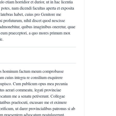
lo etiam horridior et durior, ut in hac licentia
otes, nam dicendi facultas aperta et exposita
 latebras habet, cuius pro Genitore me
si profuturum, nihil discet quod nescisse
 admonebitur, quibus imaginibus oneretur, quae
de eum praeceptori, a quo mores primum mox
le.
ones hominum factum meum comprobasse
am cuius integra re consilium exquirere
ncupisco. Cum publicum opus mea pecunia
tus aerari commeatu, legati provinciae
vocatum me a senatu petiverunt. Collegae
atibus praelocuti, excusare me et eximere
ificum, ut darer provincialibus patronus si ab
iam praesentem advocatum postulaverunt,