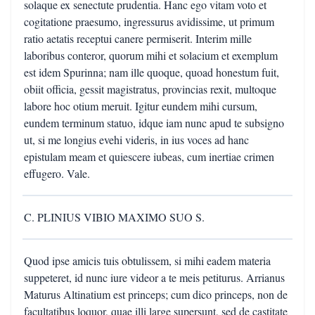
solaque ex senectute prudentia. Hanc ego vitam voto et
cogitatione praesumo, ingressurus avidissime, ut primum
ratio aetatis receptui canere permiserit. Interim mille
laboribus conteror, quorum mihi et solacium et exemplum
est idem Spurinna; nam ille quoque, quoad honestum fuit,
obiit officia, gessit magistratus, provincias rexit, multoque
labore hoc otium meruit. Igitur eundem mihi cursum,
eundem terminum statuo, idque iam nunc apud te subsigno
ut, si me longius evehi videris, in ius voces ad hanc
epistulam meam et quiescere iubeas, cum inertiae crimen
effugero. Vale.
C. PLINIUS VIBIO MAXIMO SUO S.
Quod ipse amicis tuis obtulissem, si mihi eadem materia
suppeteret, id nunc iure videor a te meis petiturus. Arrianus
Maturus Altinatium est princeps; cum dico princeps, non de
facultatibus loquor, quae illi large supersunt, sed de castitate