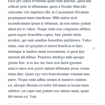
Facis pro cetera reverentia quam mihi praestas, quod tam
sollicite petis ut tribunatum, quem a Neratio Marcello
clarissimo viro impetravi tibi, in Caesennium Silvanum
propinquum tuum transferam. Mihi autem sicut
iucundissimum ipsum te tribunum, ita non minus gratum
alium per te videre. Neque enim esse congruens arbitror,
quem augere honoribus cupias, huic pietatis titulis
invidere, qui sunt omnibus honoribus pulchriores. Video
etiam, cum sit egregium et mereri beneficia et dare,
20
utramque te laudem simul assecuturum, si quod ipse
meruisti alii tribuas. Praeterea intellego mihi quoque
gloriae fore, si ex hoc tuo facto non fuerit ignotum
amicos meos non gerere tantum tribunatus posse verum
etiam dare. Quare ego vero honestissimae voluntati tuae
pareo. Neque enim adhuc nomen in numeros relatum
est, ideoque liberum est nobis Silvanum in locum tuum
subdere; cui cupio tam gratum esse munus tuum, quam
tibi meum est. Vale.