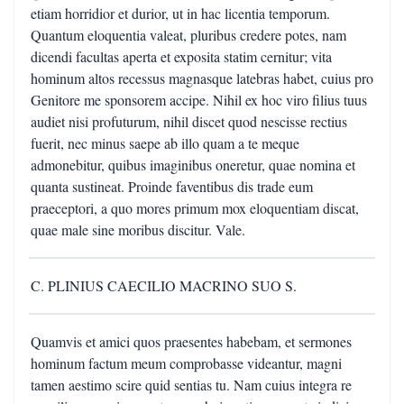
etiam horridior et durior, ut in hac licentia temporum.
Quantum eloquentia valeat, pluribus credere potes, nam
dicendi facultas aperta et exposita statim cernitur; vita
hominum altos recessus magnasque latebras habet, cuius pro
Genitore me sponsorem accipe. Nihil ex hoc viro filius tuus
audiet nisi profuturum, nihil discet quod nescisse rectius
fuerit, nec minus saepe ab illo quam a te meque
admonebitur, quibus imaginibus oneretur, quae nomina et
quanta sustineat. Proinde faventibus dis trade eum
praeceptori, a quo mores primum mox eloquentiam discat,
quae male sine moribus discitur. Vale.
C. PLINIUS CAECILIO MACRINO SUO S.
Quamvis et amici quos praesentes habebam, et sermones
hominum factum meum comprobasse videantur, magni
tamen aestimo scire quid sentias tu. Nam cuius integra re