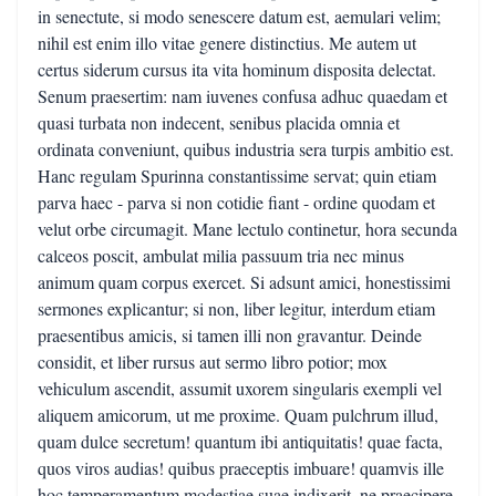
in senectute, si modo senescere datum est, aemulari velim;
nihil est enim illo vitae genere distinctius. Me autem ut
certus siderum cursus ita vita hominum disposita delectat.
Senum praesertim: nam iuvenes confusa adhuc quaedam et
quasi turbata non indecent, senibus placida omnia et
ordinata conveniunt, quibus industria sera turpis ambitio est.
Hanc regulam Spurinna constantissime servat; quin etiam
parva haec - parva si non cotidie fiant - ordine quodam et
velut orbe circumagit. Mane lectulo continetur, hora secunda
calceos poscit, ambulat milia passuum tria nec minus
animum quam corpus exercet. Si adsunt amici, honestissimi
sermones explicantur; si non, liber legitur, interdum etiam
praesentibus amicis, si tamen illi non gravantur. Deinde
considit, et liber rursus aut sermo libro potior; mox
vehiculum ascendit, assumit uxorem singularis exempli vel
aliquem amicorum, ut me proxime. Quam pulchrum illud,
quam dulce secretum! quantum ibi antiquitatis! quae facta,
quos viros audias! quibus praeceptis imbuare! quamvis ille
hoc temperamentum modestiae suae indixerit, ne praecipere