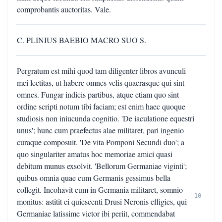
comprobantis auctoritas. Vale.
C. PLINIUS BAEBIO MACRO SUO S.
Pergratum est mihi quod tam diligenter libros avunculi
mei lectitas, ut habere omnes velis quaerasque qui sint
omnes. Fungar indicis partibus, atque etiam quo sint
ordine scripti notum tibi faciam; est enim haec quoque
studiosis non iniucunda cognitio. 'De iaculatione equestri
unus'; hunc cum praefectus alae militaret, pari ingenio
curaque composuit. 'De vita Pomponi Secundi duo'; a
quo singulariter amatus hoc memoriae amici quasi
debitum munus exsolvit. 'Bellorum Germaniae viginti';
quibus omnia quae cum Germanis gessimus bella
collegit. Incohavit cum in Germania militaret, somnio
10
monitus: astitit ei quiescenti Drusi Neronis effigies, qui
Germaniae latissime victor ibi periit, commendabat