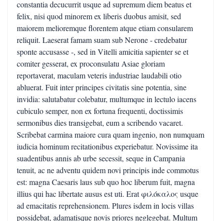
constantia decucurrit usque ad supremum diem beatus et
felix, nisi quod minorem ex liberis duobus amisit, sed
maiorem melioremque florentem atque etiam consularem
reliquit. Laeserat famam suam sub Nerone - credebatur
sponte accusasse -, sed in Vitelli amicitia sapienter se et
comiter gesserat, ex proconsulatu Asiae gloriam
reportaverat, maculam veteris industriae laudabili otio
abluerat. Fuit inter principes civitatis sine potentia, sine
invidia: salutabatur colebatur, multumque in lectulo iacens
cubiculo semper, non ex fortuna frequenti, doctissimis
sermonibus dies transigebat, eum a scribendo vacaret.
Scribebat carmina maiore cura quam ingenio, non numquam
iudicia hominum recitationibus experiebatur. Novissime ita
suadentibus annis ab urbe secessit, seque in Campania
tenuit, ac ne adventu quidem novi principis inde commotus
est: magna Caesaris laus sub quo hoc liberum fuit, magna
illius qui hac libertate ausus est uti. Erat φιλόκαλος usque
ad emacitatis reprehensionem. Plures isdem in locis villas
possidebat, adamatisque novis priores neglegebat. Multum