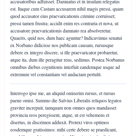
accusatoribus adfuisset. Damnatus et in insulam relegatus
est. Itaque cum Castam accusarem nihil magis pressi, quam
quod accusator eius praevaricationis crimine corruisset;
pressi tamen frustra; accidit enim res contraria et nova, ut
accusatore praevaricationis damnato rea absolveretur.
Quaeris, quid nos, dum haec aguntur? Indicavimus senatui
ex Norbano didicisse nos publicam causam, rursusque
debere ex integro discere, si ille praevaricator probaretur,
atque ita, dum ille peragitur reus, sedimus. Postea Norbanus
omnibus diebus cognitionis interfuit eandemque usque ad
extremum vel constantiam vel audaciam pertulit.
Interrogo ipse me, an aliquid omiserim rursus, et rursus
paene omisi. Summo die Salvius Liberalis reliquos legatos
graviter increpuit, tamquam non omnes quos mandasset
provincia reos peregissent, atque, ut est vehemens et
disertus, in discrimen adduxit. Protexi viros optimos
eosdemque gratissimos: mihi certe debere se praedicant,