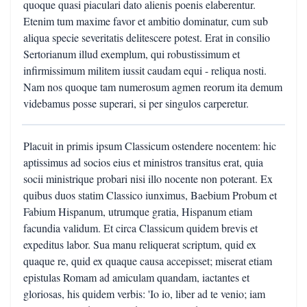
quoque quasi piaculari dato alienis poenis elaberentur.
Etenim tum maxime favor et ambitio dominatur, cum sub
aliqua specie severitatis delitescere potest. Erat in consilio
Sertorianum illud exemplum, qui robustissimum et
infirmissimum militem iussit caudam equi - reliqua nosti.
Nam nos quoque tam numerosum agmen reorum ita demum
videbamus posse superari, si per singulos carperetur.
Placuit in primis ipsum Classicum ostendere nocentem: hic
aptissimus ad socios eius et ministros transitus erat, quia
socii ministrique probari nisi illo nocente non poterant. Ex
quibus duos statim Classico iunximus, Baebium Probum et
Fabium Hispanum, utrumque gratia, Hispanum etiam
facundia validum. Et circa Classicum quidem brevis et
expeditus labor. Sua manu reliquerat scriptum, quid ex
quaque re, quid ex quaque causa accepisset; miserat etiam
epistulas Romam ad amiculam quandam, iactantes et
gloriosas, his quidem verbis: 'Io io, liber ad te venio; iam