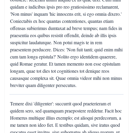
quidam e iudicibus ipsis pro reo gratiosissimo reclamarent,
'Non minus' inquam 'hic innocens erit, si ego omnia dixero.'
Coniectabis ex hoc quantas contentiones, quantas etiam
offensas subierimus dumtaxat ad breve tempus; nam fides in
praesentia eos quibus resistit offendit, deinde ab illis ipsis
suspicitur laudaturque. Non potui magis te in rem
praesentem perducere. Dices: 'Non fuit tanti; quid enim mihi
cum tam longa epistula?' Nolito ergo identidem quaerere,
quid Romae geratur. Et tamen memento non esse epistulam
longam, quae tot dies tot cognitiones tot denique reos
causasque complexa sit. Quae omnia videor mihi non minus
breviter quam diligenter persecutus.
Temere dixi 'diligenter': succurrit quod praeterieram et
quidem sero, sed quamquam praepostere reddetur. Facit hoc
Homerus multique illius exemplo; est alioqui perdecorum, a
me tamen non ideo fiet. E testibus quidam, sive iratus quod
evocatus esset invitus, sive subornatus ab aliquo reorum, ut