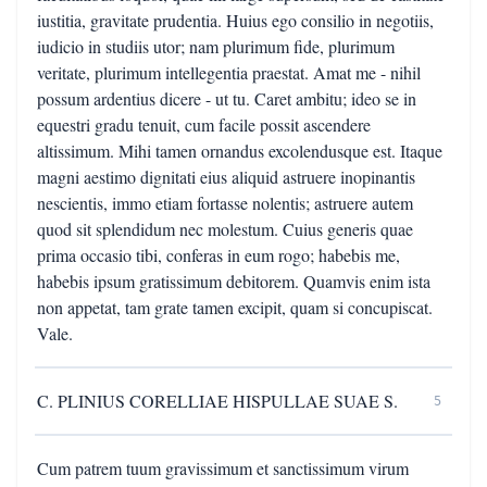
iustitia, gravitate prudentia. Huius ego consilio in negotiis,
iudicio in studiis utor; nam plurimum fide, plurimum
veritate, plurimum intellegentia praestat. Amat me - nihil
possum ardentius dicere - ut tu. Caret ambitu; ideo se in
equestri gradu tenuit, cum facile possit ascendere
altissimum. Mihi tamen ornandus excolendusque est. Itaque
magni aestimo dignitati eius aliquid astruere inopinantis
nescientis, immo etiam fortasse nolentis; astruere autem
quod sit splendidum nec molestum. Cuius generis quae
prima occasio tibi, conferas in eum rogo; habebis me,
habebis ipsum gratissimum debitorem. Quamvis enim ista
non appetat, tam grate tamen excipit, quam si concupiscat.
Vale.
C. PLINIUS CORELLIAE HISPULLAE SUAE S.
5
Cum patrem tuum gravissimum et sanctissimum virum