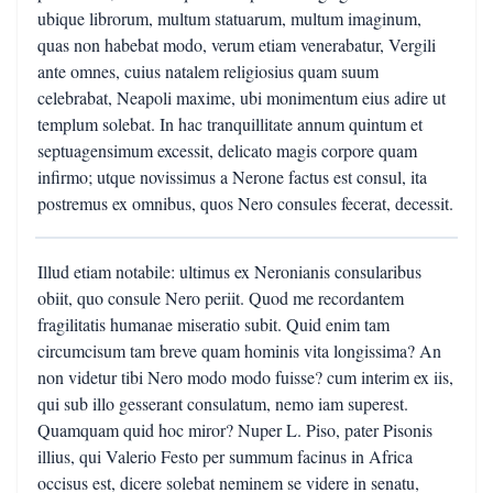
ubique librorum, multum statuarum, multum imaginum,
quas non habebat modo, verum etiam venerabatur, Vergili
ante omnes, cuius natalem religiosius quam suum
celebrabat, Neapoli maxime, ubi monimentum eius adire ut
templum solebat. In hac tranquillitate annum quintum et
septuagensimum excessit, delicato magis corpore quam
infirmo; utque novissimus a Nerone factus est consul, ita
postremus ex omnibus, quos Nero consules fecerat, decessit.
Illud etiam notabile: ultimus ex Neronianis consularibus
obiit, quo consule Nero periit. Quod me recordantem
fragilitatis humanae miseratio subit. Quid enim tam
circumcisum tam breve quam hominis vita longissima? An
non videtur tibi Nero modo modo fuisse? cum interim ex iis,
qui sub illo gesserant consulatum, nemo iam superest.
Quamquam quid hoc miror? Nuper L. Piso, pater Pisonis
illius, qui Valerio Festo per summum facinus in Africa
occisus est, dicere solebat neminem se videre in senatu,