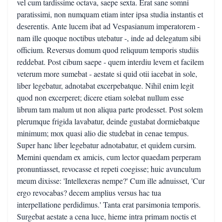
vel cum tardissime octava, saepe sexta. Erat sane somni
paratissimi, non numquam etiam inter ipsa studia instantis et
deserentis. Ante lucem ibat ad Vespasianum imperatorem -
nam ille quoque noctibus utebatur -, inde ad delegatum sibi
officium. Reversus domum quod reliquum temporis studiis
reddebat. Post cibum saepe - quem interdiu levem et facilem
veterum more sumebat - aestate si quid otii iacebat in sole,
liber legebatur, adnotabat excerpebatque. Nihil enim legit
quod non excerperet; dicere etiam solebat nullum esse
librum tam malum ut non aliqua parte prodesset. Post solem
plerumque frigida lavabatur, deinde gustabat dormiebatque
minimum; mox quasi alio die studebat in cenae tempus.
Super hanc liber legebatur adnotabatur, et quidem cursim.
Memini quendam ex amicis, cum lector quaedam perperam
pronuntiasset, revocasse et repeti coegisse; huic avunculum
meum dixisse: 'Intellexeras nempe?' Cum ille adnuisset, 'Cur
ergo revocabas? decem amplius versus hac tua
interpellatione perdidimus.' Tanta erat parsimonia temporis.
Surgebat aestate a cena luce, hieme intra primam noctis et