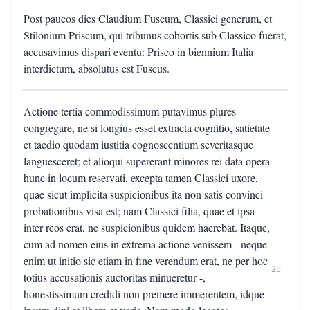
Post paucos dies Claudium Fuscum, Classici generum, et
Stilonium Priscum, qui tribunus cohortis sub Classico fuerat,
accusavimus dispari eventu: Prisco in biennium Italia
interdictum, absolutus est Fuscus.
Actione tertia commodissimum putavimus plures
congregare, ne si longius esset extracta cognitio, satietate
et taedio quodam iustitia cognoscentium severitasque
languesceret; et alioqui supererant minores rei data opera
hunc in locum reservati, excepta tamen Classici uxore,
quae sicut implicita suspicionibus ita non satis convinci
probationibus visa est; nam Classici filia, quae et ipsa
inter reos erat, ne suspicionibus quidem haerebat. Itaque,
cum ad nomen eius in extrema actione venissem - neque
enim ut initio sic etiam in fine verendum erat, ne per hoc
25
totius accusationis auctoritas minueretur -,
honestissimum credidi non premere immerentem, idque