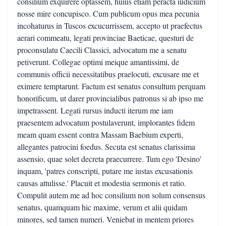
consilium exquirere optassem, huius etiam peracta iudicium
nosse mire concupisco. Cum publicum opus mea pecunia
incohaturus in Tuscos excucurrissem, accepto ut praefectus
aerari commeatu, legati provinciae Baeticae, questuri de
proconsulatu Caecili Classici, advocatum me a senatu
petiverunt. Collegae optimi meique amantissimi, de
communis officii necessitatibus praelocuti, excusare me et
eximere temptarunt. Factum est senatus consultum perquam
honorificum, ut darer provincialibus patronus si ab ipso me
impetrassent. Legati rursus inducti iterum me iam
praesentem advocatum postulaverunt, implorantes fidem
meam quam essent contra Massam Baebium experti,
allegantes patrocini foedus. Secuta est senatus clarissima
assensio, quae solet decreta praecurrere. Tum ego 'Desino'
inquam, 'patres conscripti, putare me iustas excusationis
causas attulisse.' Placuit et modestia sermonis et ratio.
Compulit autem me ad hoc consilium non solum consensus
senatus, quamquam hic maxime, verum et alii quidam
minores, sed tamen numeri. Veniebat in mentem priores