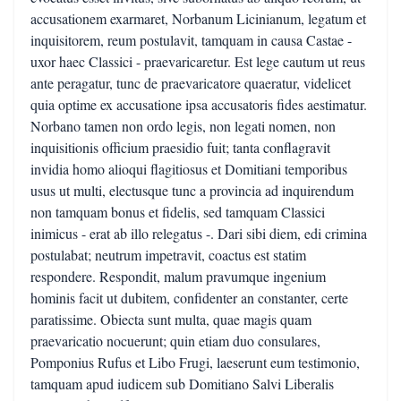
accusationem exarmaret, Norbanum Licinianum, legatum et
inquisitorem, reum postulavit, tamquam in causa Castae -
uxor haec Classici - praevaricaretur. Est lege cautum ut reus
ante peragatur, tunc de praevaricatore quaeratur, videlicet
quia optime ex accusatione ipsa accusatoris fides aestimatur.
Norbano tamen non ordo legis, non legati nomen, non
inquisitionis officium praesidio fuit; tanta conflagravit
invidia homo alioqui flagitiosus et Domitiani temporibus
usus ut multi, electusque tunc a provincia ad inquirendum
non tamquam bonus et fidelis, sed tamquam Classici
inimicus - erat ab illo relegatus -. Dari sibi diem, edi crimina
postulabat; neutrum impetravit, coactus est statim
respondere. Respondit, malum pravumque ingenium
hominis facit ut dubitem, confidenter an constanter, certe
paratissime. Obiecta sunt multa, quae magis quam
praevaricatio nocuerunt; quin etiam duo consulares,
Pomponius Rufus et Libo Frugi, laeserunt eum testimonio,
tamquam apud iudicem sub Domitiano Salvi Liberalis