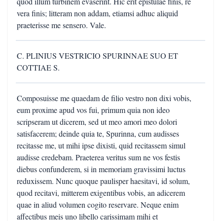
quod illum turbinem evaserint. Hic erit epistulae finis, re
vera finis; litteram non addam, etiamsi adhuc aliquid
praeterisse me sensero. Vale.
C. PLINIUS VESTRICIO SPURINNAE SUO ET
COTTIAE S.
Composuisse me quaedam de filio vestro non dixi vobis,
eum proxime apud vos fui, primum quia non ideo
scripseram ut dicerem, sed ut meo amori meo dolori
satisfacerem; deinde quia te, Spurinna, cum audisses
recitasse me, ut mihi ipse dixisti, quid recitassem simul
audisse credebam. Praeterea veritus sum ne vos festis
diebus confunderem, si in memoriam gravissimi luctus
reduxissem. Nunc quoque paulisper haesitavi, id solum,
quod recitavi, mitterem exigentibus vobis, an adicerem
quae in aliud volumen cogito reservare. Neque enim
affectibus meis uno libello carissimam mihi et