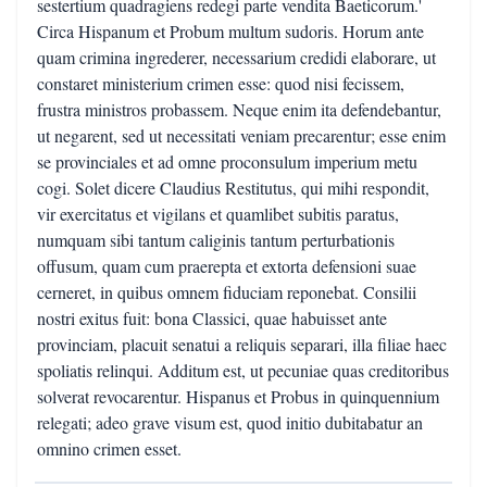
sestertium quadragiens redegi parte vendita Baeticorum.'
Circa Hispanum et Probum multum sudoris. Horum ante
quam crimina ingrederer, necessarium credidi elaborare, ut
constaret ministerium crimen esse: quod nisi fecissem,
frustra ministros probassem. Neque enim ita defendebantur,
ut negarent, sed ut necessitati veniam precarentur; esse enim
se provinciales et ad omne proconsulum imperium metu
cogi. Solet dicere Claudius Restitutus, qui mihi respondit,
vir exercitatus et vigilans et quamlibet subitis paratus,
numquam sibi tantum caliginis tantum perturbationis
offusum, quam cum praerepta et extorta defensioni suae
cerneret, in quibus omnem fiduciam reponebat. Consilii
nostri exitus fuit: bona Classici, quae habuisset ante
provinciam, placuit senatui a reliquis separari, illa filiae haec
spoliatis relinqui. Additum est, ut pecuniae quas creditoribus
solverat revocarentur. Hispanus et Probus in quinquennium
relegati; adeo grave visum est, quod initio dubitabatur an
omnino crimen esset.