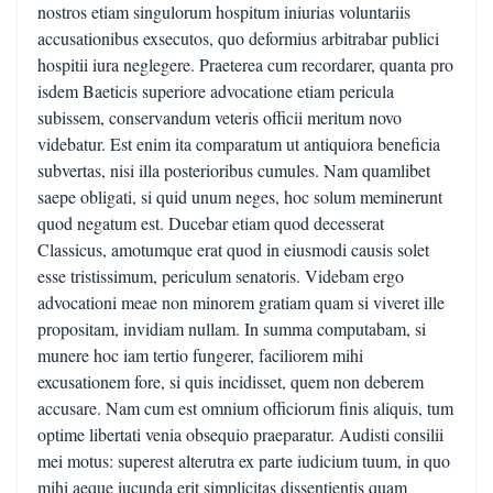
nostros etiam singulorum hospitum iniurias voluntariis
accusationibus exsecutos, quo deformius arbitrabar publici
hospitii iura neglegere. Praeterea cum recordarer, quanta pro
isdem Baeticis superiore advocatione etiam pericula
subissem, conservandum veteris officii meritum novo
videbatur. Est enim ita comparatum ut antiquiora beneficia
subvertas, nisi illa posterioribus cumules. Nam quamlibet
saepe obligati, si quid unum neges, hoc solum meminerunt
quod negatum est. Ducebar etiam quod decesserat
Classicus, amotumque erat quod in eiusmodi causis solet
esse tristissimum, periculum senatoris. Videbam ergo
advocationi meae non minorem gratiam quam si viveret ille
propositam, invidiam nullam. In summa computabam, si
munere hoc iam tertio fungerer, faciliorem mihi
excusationem fore, si quis incidisset, quem non deberem
accusare. Nam cum est omnium officiorum finis aliquis, tum
optime libertati venia obsequio praeparatur. Audisti consilii
mei motus: superest alterutra ex parte iudicium tuum, in quo
mihi aeque iucunda erit simplicitas dissentientis quam