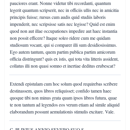
pauciores erant. Nonne videtur tibi recordanti, quantum
legerit quantum scripserit, nec in officiis ullis nec in amicitia
principis fuisse; rursus cum audis quid studiis laboris
impenderit, nec scripsisse satis nec legisse? Quid est enim
quod non aut illae occupationes impedire aut haec instantia
non possit efficere? Itaque soleo ridere cum me quidam
studiosum vocant, qui si comparer illi sum desidiosissimus.
Ego autem tantum, quem partim publica partim amicorum
officia distringunt? quis ex istis, qui tota vita litteris assident,
collatus illi non quasi somno et inertiae deditus erubescat?
Extendi epistulam cum hoc solum quod requirebas scribere
destinassem, quos libros reliquisset; confido tamen haec
quoque tibi non minus grata quam ipsos libros futura, quae
te non tantum ad legendos eos verum etiam ad simile aliquid
elaborandum possunt aemulationis stimulis excitare. Vale.
C. PLINIUS ANNIO SEVERO SUO S.