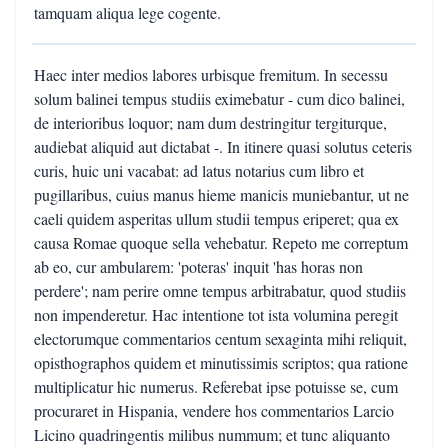
tamquam aliqua lege cogente.
Haec inter medios labores urbisque fremitum. In secessu
solum balinei tempus studiis eximebatur - cum dico balinei,
de interioribus loquor; nam dum destringitur tergiturque,
audiebat aliquid aut dictabat -. In itinere quasi solutus ceteris
curis, huic uni vacabat: ad latus notarius cum libro et
pugillaribus, cuius manus hieme manicis muniebantur, ut ne
caeli quidem asperitas ullum studii tempus eriperet; qua ex
causa Romae quoque sella vehebatur. Repeto me correptum
ab eo, cur ambularem: 'poteras' inquit 'has horas non
perdere'; nam perire omne tempus arbitrabatur, quod studiis
non impenderetur. Hac intentione tot ista volumina peregit
electorumque commentarios centum sexaginta mihi reliquit,
opisthographos quidem et minutissimis scriptos; qua ratione
multiplicatur hic numerus. Referebat ipse potuisse se, cum
procuraret in Hispania, vendere hos commentarios Larcio
Licino quadringentis milibus nummum; et tunc aliquanto