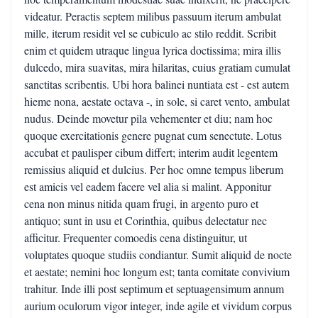
videatur. Peractis septem milibus passuum iterum ambulat
mille, iterum residit vel se cubiculo ac stilo reddit. Scribit
enim et quidem utraque lingua lyrica doctissima; mira illis
dulcedo, mira suavitas, mira hilaritas, cuius gratiam cumulat
sanctitas scribentis. Ubi hora balinei nuntiata est - est autem
hieme nona, aestate octava -, in sole, si caret vento, ambulat
nudus. Deinde movetur pila vehementer et diu; nam hoc
quoque exercitationis genere pugnat cum senectute. Lotus
accubat et paulisper cibum differt; interim audit legentem
remissius aliquid et dulcius. Per hoc omne tempus liberum
est amicis vel eadem facere vel alia si malint. Apponitur
cena non minus nitida quam frugi, in argento puro et
antiquo; sunt in usu et Corinthia, quibus delectatur nec
afficitur. Frequenter comoedis cena distinguitur, ut
voluptates quoque studiis condiantur. Sumit aliquid de nocte
et aestate; nemini hoc longum est; tanta comitate convivium
trahitur. Inde illi post septimum et septuagensimum annum
aurium oculorum vigor integer, inde agile et vividum corpus