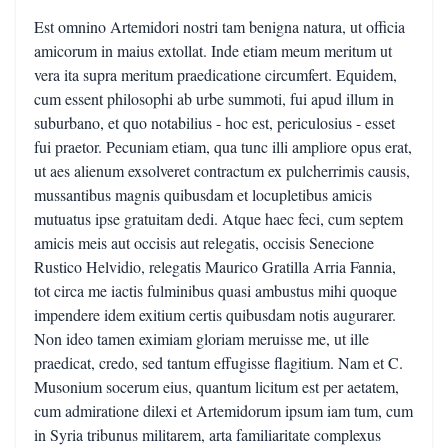
Est omnino Artemidori nostri tam benigna natura, ut officia
amicorum in maius extollat. Inde etiam meum meritum ut
vera ita supra meritum praedicatione circumfert. Equidem,
cum essent philosophi ab urbe summoti, fui apud illum in
suburbano, et quo notabilius - hoc est, periculosius - esset
fui praetor. Pecuniam etiam, qua tunc illi ampliore opus erat,
ut aes alienum exsolveret contractum ex pulcherrimis causis,
mussantibus magnis quibusdam et locupletibus amicis
mutuatus ipse gratuitam dedi. Atque haec feci, cum septem
amicis meis aut occisis aut relegatis, occisis Senecione
Rustico Helvidio, relegatis Maurico Gratilla Arria Fannia,
tot circa me iactis fulminibus quasi ambustus mihi quoque
impendere idem exitium certis quibusdam notis augurarer.
Non ideo tamen eximiam gloriam meruisse me, ut ille
praedicat, credo, sed tantum effugisse flagitium. Nam et C.
Musonium socerum eius, quantum licitum est per aetatem,
cum admiratione dilexi et Artemidorum ipsum iam tum, cum
in Syria tribunus militarem, arta familiaritate complexus