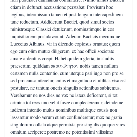
etiam in defuncti accusatione perstabat. Provisum hoc
legibus, intermissum tamen et post longam intercapedinem
tunc reductum. Addiderunt Baetici, quod simul socios
ministrosque Classici detulerunt, nominatimque in eos
inquisitionem postulaverunt. Aderam Bacticis mecumque
Lucceius Albinus, vir in dicendo copiosus ornatus; quem
ego cum olim mutuo diligerem, ex hac officii societate
amare ardentius coepi. Habet quidem gloria, in studiis
praesertim, quiddam ἀκοινώνητον nobis tamen nullum
certamen nulla contentio, cum uterque pari iugo non pro se
sed pro causa niteretur, cuius et magnitudo et utilitas visa est
postulare, ne tantum oneris singulis actionibus subiremus.
Verebamur ne nos dies ne vox ne latera deficerent, si tot
crimina tot reos uno velut fasce complecteremur; deinde ne
iudicum intentio multis nominibus multisque causis non
lassaretur modo verum etiam confunderetur; mox ne gratia
singulorum collata atque permixta pro singulis quoque vires
omnium acciperet; postremo ne potentissimi vilissimo