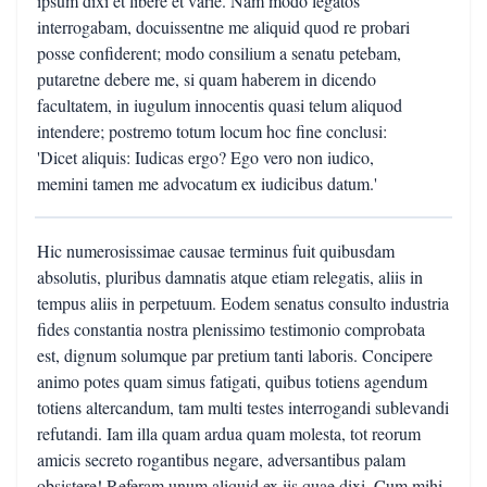
ipsum dixi et libere et varie. Nam modo legatos
interrogabam, docuissentne me aliquid quod re probari
posse confiderent; modo consilium a senatu petebam,
putaretne debere me, si quam haberem in dicendo
facultatem, in iugulum innocentis quasi telum aliquod
intendere; postremo totum locum hoc fine conclusi:
'Dicet aliquis: Iudicas ergo? Ego vero non iudico,
memini tamen me advocatum ex iudicibus datum.'
Hic numerosissimae causae terminus fuit quibusdam
absolutis, pluribus damnatis atque etiam relegatis, aliis in
tempus aliis in perpetuum. Eodem senatus consulto industria
fides constantia nostra plenissimo testimonio comprobata
est, dignum solumque par pretium tanti laboris. Concipere
animo potes quam simus fatigati, quibus totiens agendum
totiens altercandum, tam multi testes interrogandi sublevandi
refutandi. Iam illa quam ardua quam molesta, tot reorum
amicis secreto rogantibus negare, adversantibus palam
obsistere! Referam unum aliquid ex iis quae dixi. Cum mihi