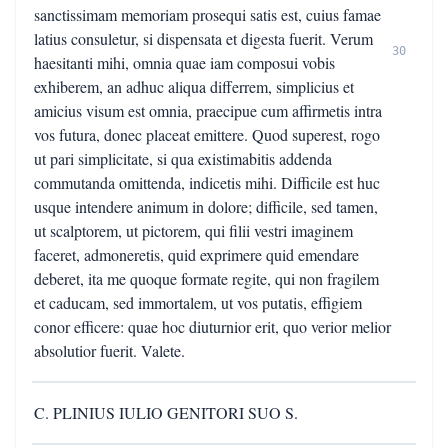
sanctissimam memoriam prosequi satis est, cuius famae
latius consuletur, si dispensata et digesta fuerit. Verum
30
haesitanti mihi, omnia quae iam composui vobis
exhiberem, an adhuc aliqua differrem, simplicius et
amicius visum est omnia, praecipue cum affirmetis intra
vos futura, donec placeat emittere. Quod superest, rogo
ut pari simplicitate, si qua existimabitis addenda
commutanda omittenda, indicetis mihi. Difficile est huc
usque intendere animum in dolore; difficile, sed tamen,
ut scalptorem, ut pictorem, qui filii vestri imaginem
faceret, admoneretis, quid exprimere quid emendare
deberet, ita me quoque formate regite, qui non fragilem
et caducam, sed immortalem, ut vos putatis, effigiem
conor efficere: quae hoc diuturnior erit, quo verior melior
absolutior fuerit. Valete.
C. PLINIUS IULIO GENITORI SUO S.