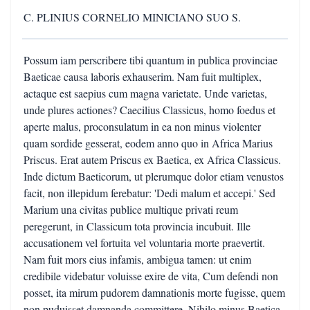
C. PLINIUS CORNELIO MINICIANO SUO S.
Possum iam perscribere tibi quantum in publica provinciae
Baeticae causa laboris exhauserim. Nam fuit multiplex,
actaque est saepius cum magna varietate. Unde varietas,
unde plures actiones? Caecilius Classicus, homo foedus et
aperte malus, proconsulatum in ea non minus violenter
quam sordide gesserat, eodem anno quo in Africa Marius
Priscus. Erat autem Priscus ex Baetica, ex Africa Classicus.
Inde dictum Baeticorum, ut plerumque dolor etiam venustos
facit, non illepidum ferebatur: 'Dedi malum et accepi.' Sed
Marium una civitas publice multique privati reum
peregerunt, in Classicum tota provincia incubuit. Ille
accusationem vel fortuita vel voluntaria morte praevertit.
Nam fuit mors eius infamis, ambigua tamen: ut enim
credibile videbatur voluisse exire de vita, Cum defendi non
posset, ita mirum pudorem damnationis morte fugisse, quem
non puduisset damnanda committere. Nihilo minus Baetica