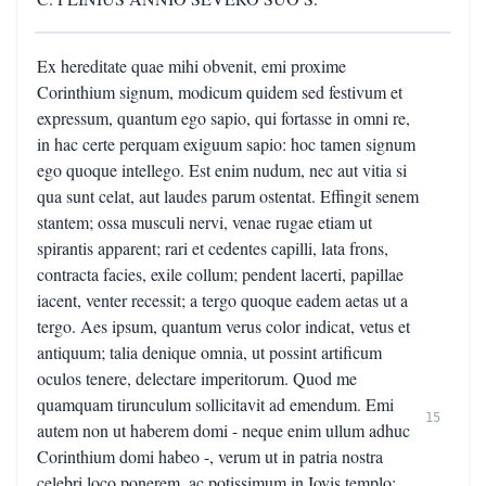
Ex hereditate quae mihi obvenit, emi proxime
Corinthium signum, modicum quidem sed festivum et
expressum, quantum ego sapio, qui fortasse in omni re,
in hac certe perquam exiguum sapio: hoc tamen signum
ego quoque intellego. Est enim nudum, nec aut vitia si
qua sunt celat, aut laudes parum ostentat. Effingit senem
stantem; ossa musculi nervi, venae rugae etiam ut
spirantis apparent; rari et cedentes capilli, lata frons,
contracta facies, exile collum; pendent lacerti, papillae
iacent, venter recessit; a tergo quoque eadem aetas ut a
tergo. Aes ipsum, quantum verus color indicat, vetus et
antiquum; talia denique omnia, ut possint artificum
oculos tenere, delectare imperitorum. Quod me
quamquam tirunculum sollicitavit ad emendum. Emi
15
autem non ut haberem domi - neque enim ullum adhuc
Corinthium domi habeo -, verum ut in patria nostra
celebri loco ponerem, ac potissimum in Iovis templo;