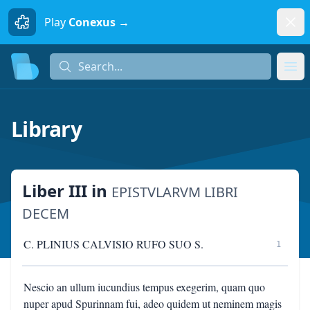
Dism
Play
Conexus →
Search...
Search...
Ope
Library
Liber III
in
EPISTVLARVM LIBRI
DECEM
C. PLINIUS CALVISIO RUFO SUO S.
1
Nescio an ullum iucundius tempus exegerim, quam quo
nuper apud Spurinnam fui, adeo quidem ut neminem magis