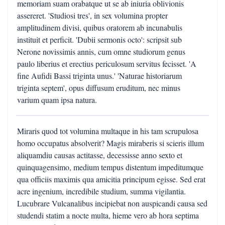
memoriam suam orabatque ut se ab iniuria oblivionis
assereret. 'Studiosi tres', in sex volumina propter
amplitudinem divisi, quibus oratorem ab incunabulis
instituit et perficit. 'Dubii sermonis octo': scripsit sub
Nerone novissimis annis, cum omne studiorum genus
paulo liberius et erectius periculosum servitus fecisset. 'A
fine Aufidi Bassi triginta unus.' 'Naturae historiarum
triginta septem', opus diffusum eruditum, nec minus
varium quam ipsa natura.
Miraris quod tot volumina multaque in his tam scrupulosa
homo occupatus absolverit? Magis miraberis si scieris illum
aliquamdiu causas actitasse, decessisse anno sexto et
quinquagensimo, medium tempus distentum impeditumque
qua officiis maximis qua amicitia principum egisse. Sed erat
acre ingenium, incredibile studium, summa vigilantia.
Lucubrare Vulcanalibus incipiebat non auspicandi causa sed
studendi statim a nocte multa, hieme vero ab hora septima