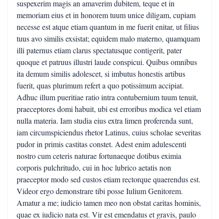
suspexerim magis an amaverim dubitem, teque et in
memoriam eius et in honorem tuum unice diligam, cupiam
necesse est atque etiam quantum in me fuerit enitar, ut filius
tuus avo similis exsistat; equidem malo materno, quamquam
illi paternus etiam clarus spectatusque contigerit, pater
quoque et patruus illustri laude conspicui. Quibus omnibus
ita demum similis adolescet, si imbutus honestis artibus
fuerit, quas plurimum refert a quo potissimum accipiat.
Adhuc illum pueritiae ratio intra contubernium tuum tenuit,
praeceptores domi habuit, ubi est erroribus modica vel etiam
nulla materia. Iam studia eius extra limen proferenda sunt,
iam circumspiciendus rhetor Latinus, cuius scholae severitas
pudor in primis castitas constet. Adest enim adulescenti
nostro cum ceteris naturae fortunaeque dotibus eximia
corporis pulchritudo, cui in hoc lubrico aetatis non
praeceptor modo sed custos etiam rectorque quaerendus est.
Videor ergo demonstrare tibi posse Iulium Genitorem.
Amatur a me; iudicio tamen meo non obstat caritas hominis,
quae ex iudicio nata est. Vir est emendatus et gravis, paulo