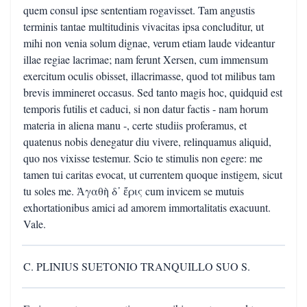
quem consul ipse sententiam rogavisset. Tam angustis
terminis tantae multitudinis vivacitas ipsa concluditur, ut
mihi non venia solum dignae, verum etiam laude videantur
illae regiae lacrimae; nam ferunt Xersen, cum immensum
exercitum oculis obisset, illacrimasse, quod tot milibus tam
brevis immineret occasus. Sed tanto magis hoc, quidquid est
temporis futilis et caduci, si non datur factis - nam horum
materia in aliena manu -, certe studiis proferamus, et
quatenus nobis denegatur diu vivere, relinquamus aliquid,
quo nos vixisse testemur. Scio te stimulis non egere: me
tamen tui caritas evocat, ut currentem quoque instigem, sicut
tu soles me. Ἀγαθὴ δ᾽ ἔρις cum invicem se mutuis
exhortationibus amici ad amorem immortalitatis exacuunt.
Vale.
C. PLINIUS SUETONIO TRANQUILLO SUO S.