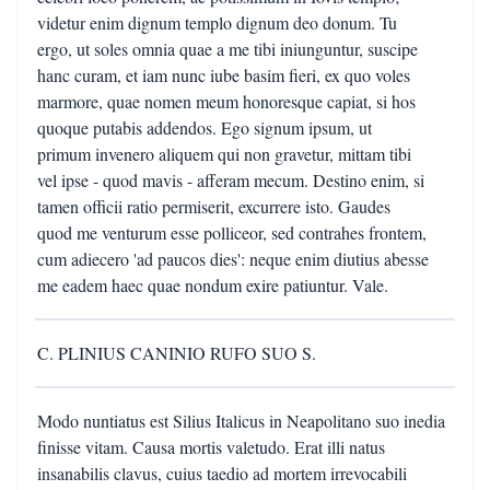
videtur enim dignum templo dignum deo donum. Tu
ergo, ut soles omnia quae a me tibi iniunguntur, suscipe
hanc curam, et iam nunc iube basim fieri, ex quo voles
marmore, quae nomen meum honoresque capiat, si hos
quoque putabis addendos. Ego signum ipsum, ut
primum invenero aliquem qui non gravetur, mittam tibi
vel ipse - quod mavis - afferam mecum. Destino enim, si
tamen officii ratio permiserit, excurrere isto. Gaudes
quod me venturum esse polliceor, sed contrahes frontem,
cum adiecero 'ad paucos dies': neque enim diutius abesse
me eadem haec quae nondum exire patiuntur. Vale.
C. PLINIUS CANINIO RUFO SUO S.
Modo nuntiatus est Silius Italicus in Neapolitano suo inedia
finisse vitam. Causa mortis valetudo. Erat illi natus
insanabilis clavus, cuius taedio ad mortem irrevocabili