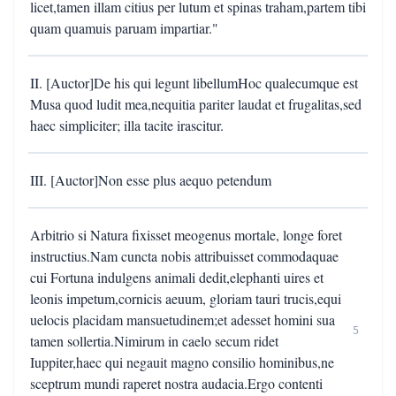
licet,tamen illam citius per lutum et spinas traham,partem tibi
quam quamuis paruam impartiar."
II. [Auctor]De his qui legunt libellumHoc qualecumque est
Musa quod ludit mea,nequitia pariter laudat et frugalitas,sed
haec simpliciter; illa tacite irascitur.
III. [Auctor]Non esse plus aequo petendum
Arbitrio si Natura fixisset meogenus mortale, longe foret
instructius.Nam cuncta nobis attribuisset commodaquae
cui Fortuna indulgens animali dedit,elephanti uires et
leonis impetum,cornicis aeuum, gloriam tauri trucis,equi
uelocis placidam mansuetudinem;et adesset homini sua
5
tamen sollertia.Nimirum in caelo secum ridet
Iuppiter,haec qui negauit magno consilio hominibus,ne
sceptrum mundi raperet nostra audacia.Ergo contenti