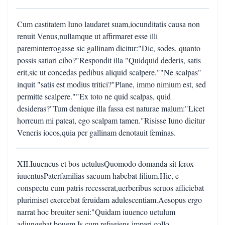
Cum castitatem Iuno laudaret suam,iocunditatis causa non
renuit Venus,nullamque ut affirmaret esse illi
pareminterrogasse sic gallinam dicitur:"Dic, sodes, quanto
possis satiari cibo?"Respondit illa "Quidquid dederis, satis
erit,sic ut concedas pedibus aliquid scalpere.""Ne scalpas"
inquit "satis est modius tritici?"Plane, immo nimium est, sed
permitte scalpere.""Ex toto ne quid scalpas, quid
desideras?"Tum denique illa fassa est naturae malum:"Licet
horreum mi pateat, ego scalpam tamen."Risisse Iuno dicitur
Veneris iocos,quia per gallinam denotauit feminas.
XII.Iuuencus et bos uetulusQuomodo domanda sit ferox
iuuentusPaterfamilias saeuum habebat filium.Hic, e
conspectu cum patris recesserat,uerberibus seruos afficiebat
plurimiset exercebat feruidam adulescentiam.Aesopus ergo
narrat hoc breuiter seni:"Quidam iuuenco uetulum
adiungebat bouem.Is cum refugiens impari collo