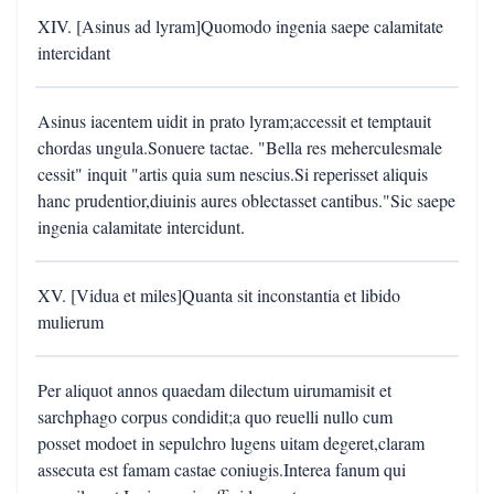
XIV. [Asinus ad lyram]Quomodo ingenia saepe calamitate
intercidant
Asinus iacentem uidit in prato lyram;accessit et temptauit
chordas ungula.Sonuere tactae. "Bella res meherculesmale
cessit" inquit "artis quia sum nescius.Si reperisset aliquis
hanc prudentior,diuinis aures oblectasset cantibus."Sic saepe
ingenia calamitate intercidunt.
XV. [Vidua et miles]Quanta sit inconstantia et libido
mulierum
Per aliquot annos quaedam dilectum uirumamisit et
sarchphago corpus condidit;a quo reuelli nullo cum
posset modoet in sepulchro lugens uitam degeret,claram
assecuta est famam castae coniugis.Interea fanum qui