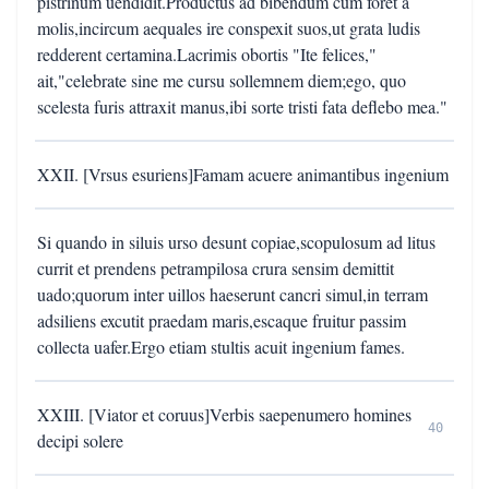
pistrinum uendidit.Productus ad bibendum cum foret a
molis,incircum aequales ire conspexit suos,ut grata ludis
redderent certamina.Lacrimis obortis "Ite felices,"
ait,"celebrate sine me cursu sollemnem diem;ego, quo
scelesta furis attraxit manus,ibi sorte tristi fata deflebo mea."
XXII. [Vrsus esuriens]Famam acuere animantibus ingenium
Si quando in siluis urso desunt copiae,scopulosum ad litus
currit et prendens petrampilosa crura sensim demittit
uado;quorum inter uillos haeserunt cancri simul,in terram
adsiliens excutit praedam maris,escaque fruitur passim
collecta uafer.Ergo etiam stultis acuit ingenium fames.
XXIII. [Viator et coruus]Verbis saepenumero homines
40
decipi solere