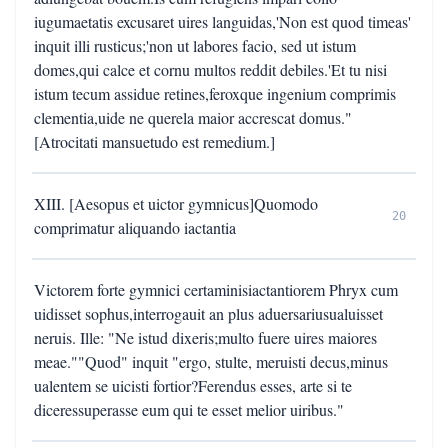
iugumaetatis excusaret uires languidas,'Non est quod timeas'
inquit illi rusticus;'non ut labores facio, sed ut istum
domes,qui calce et cornu multos reddit debiles.'Et tu nisi
istum tecum assidue retines,feroxque ingenium comprimis
clementia,uide ne querela maior accrescat domus."
[Atrocitati mansuetudo est remedium.]
XIII. [Aesopus et uictor gymnicus]Quomodo
20
comprimatur aliquando iactantia
Victorem forte gymnici certaminisiactantiorem Phryx cum
uidisset sophus,interrogauit an plus aduersariusualuisset
neruis. Ille: "Ne istud dixeris;multo fuere uires maiores
meae.""Quod" inquit "ergo, stulte, meruisti decus,minus
ualentem se uicisti fortior?Ferendus esses, arte si te
diceressuperasse eum qui te esset melior uiribus."