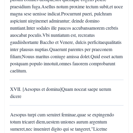
praesidium fuga.Asellus notum proxime tectum subit,et uoce
magna sese uenisse indicat.Procurrunt pueri, pulchram
aspiciunt uirginemet admirantur; deinde domino
nuntiant.Inter sodales ille paucos accubansamorem crebris
auocabat poculis.Vbi nuntiatum est, recreatus
gaudiishortante Baccho et Venere, dulcis perficitaequalitatis
inter plausus nuptias.Quaerunt parentes per praeconem
filiam;Nouus maritus coniuge amissa dolet.Quid esset actum
postquam populo innotuit,omnes fauorem comprobarunt
caelitum.
XVII. [Aesopus et domina]Quam noceat saepe uerum
dicere
Aesopus turpi cum seruiret feminae,quae se expingendo
totum tricaret diem,uestem uniones aurum argentum
sumeret,nec inueniret digito qui se tangeret,"Licetne