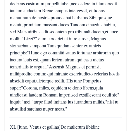
dedecus castrorum propelli iubet,nec cadere in illum credit
tantam audaciam.Breue tempus intercessit, et fidens
manuunum de nostris prouocabat barbarus.Sibi quisque
metuit; primi iam mussant duces.Tandem cinaedus habitu,
sed Mars uiribus,adit sedentem pro tribunali ducem,et uoce
molli: "Licet?" eum uero eici,ut in re atroci, Magnus
stomachans imperat.Tum quidam senior ex amicis
principis:"Hunc ego committi satius fortunae arbitror,in quo
iactura leuis est, quam fortem uirum,qui casu uictus
temeritatis te arguat."Assensit Magnus et permisit
militiprodire contra; qui mirante exercitudicto celerius hostis
abscidit caput,uictorque rediit. His tunc Pompeius
super:"Corona, miles, equidem te dono libens,quia
uindicasti laudem Romani imperi;sed exstillescant oculi sic"
inquit "mei,"turpe illud imitans ius iurandum militis,"nisi tu
abstulisti sarcinas nuper meas."
XI. [Iuno, Venus et gallina]De mulierum libidine