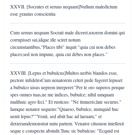
XXVII. [Socrates et seruus nequam]Nullum maledictum
esse grauius conscientia
Cum seruus nequam Socrati male diceret,uxorem domini qui
corrupisset sui,idque ille sciret notum
circumstantibus,"Places tibi" inquit "quia cui non debes
places;sed non impune, quia cui debes non places."
XXVIII. [Lepus et bubulcus]Multos uerbis blandos esse,
pectore infidelesCum uenatorem celeri pede fugeret lepuset
a bubulco uisus ueprem inreperet:"Per te oro superos perque
spes omnes tuas,ne me indices, bubulce; nihil umquam
malihuic agro feci." Et rusticus: "Ne timueris;late securus."
Iamque uenator sequens:"Quaeso, bubulce, numquid huc
uenit lepus?""Venit, sed abiit hac ad laeuam," et
dexteramdemonstrat nutu partem. Venator citusnon intellexit
seque e conspectu abstulit.Tunc sic bubulcus: "Ecquid est