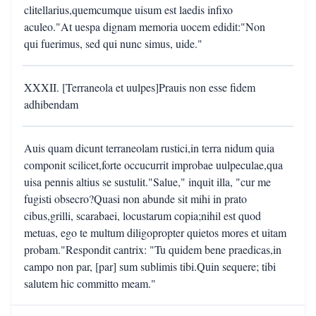
clitellarius,quemcumque uisum est laedis infixo
aculeo."At uespa dignam memoria uocem edidit:"Non
qui fuerimus, sed qui nunc simus, uide."
XXXII. [Terraneola et uulpes]Prauis non esse fidem
adhibendam
Auis quam dicunt terraneolam rustici,in terra nidum quia
componit scilicet,forte occucurrit improbae uulpeculae,qua
uisa pennis altius se sustulit."Salue," inquit illa, "cur me
fugisti obsecro?Quasi non abunde sit mihi in prato
cibus,grilli, scarabaei, locustarum copia;nihil est quod
metuas, ego te multum diligopropter quietos mores et uitam
probam."Respondit cantrix: "Tu quidem bene praedicas,in
campo non par, [par] sum sublimis tibi.Quin sequere; tibi
salutem hic committo meam."