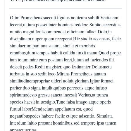
Olim Prometheus saeculi figulus nouicura subtili Veritatem
fecerat,ut iura posset inter homines reddere.Subito accersitus
nuntio magni Iouiscommendat officinam fallaci Dolo,in
disciplinam nuper quem receperat.Hic studio accensus, facie
simulacrum pari,una statura, simile et membris
omnibus,dum tempus habuit callida finxit manu.Quod prope
iam totum mire cum positum foret,lutum ad faciendos illi
defecit pedes.Redit magister, quo festinanter Dolusmetu
turbatus in suo sedit loco.Mirans Prometheus tantam
similitudinempropriae uideri uoluit gloriam.Igitur fornaci
pariter duo signa intulit;quibus percoctis atque infuso
spiritumodesto gressu sancta incessit Veritas,at trunca
species haesit in uestigio.Tunc falsa imago atque operis
furtiui laborMendacium appellatum est, quod
negantibuspedes habere facile et ipse adsentio. Simulata
interdum initio prosunt hominibus,sed tempore ipsa tamen
apparet ueritas.