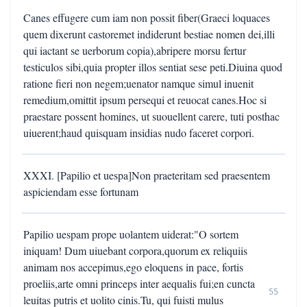
Canes effugere cum iam non possit fiber(Graeci loquaces
quem dixerunt castoremet indiderunt bestiae nomen dei,illi
qui iactant se uerborum copia),abripere morsu fertur
testiculos sibi,quia propter illos sentiat sese peti.Diuina quod
ratione fieri non negem;uenator namque simul inuenit
remedium,omittit ipsum persequi et reuocat canes.Hoc si
praestare possent homines, ut suouellent carere, tuti posthac
uiuerent;haud quisquam insidias nudo faceret corpori.
XXXI. [Papilio et uespa]Non praeteritam sed praesentem
aspiciendam esse fortunam
Papilio uespam prope uolantem uiderat:"O sortem
iniquam! Dum uiuebant corpora,quorum ex reliquiis
animam nos accepimus,ego eloquens in pace, fortis
proeliis,arte omni princeps inter aequalis fui;en cuncta
55
leuitas putris et uolito cinis.Tu, qui fuisti mulus