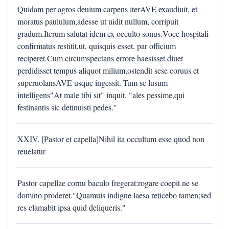
Quidam per agros deuium carpens iterAVE exaudiuit, et
moratus paululum,adesse ut uidit nullum, corripuit
gradum.Iterum salutat idem ex occulto sonus.Voce hospitali
confirmatus restitit,ut, quisquis esset, par officium
reciperet.Cum circumspectans errore haesisset diuet
perdidisset tempus aliquot milium,ostendit sese coruus et
superuolansAVE usque ingessit. Tum se lusum
intelligens"At male tibi sit" inquit, "ales pessime,qui
festinantis sic detinuisti pedes."
XXIV. [Pastor et capella]Nihil ita occultum esse quod non
reuelatur
Pastor capellae cornu baculo fregerat:rogare coepit ne se
domino proderet."Quamuis indigne laesa reticebo tamen;sed
res clamabit ipsa quid deliqueris."