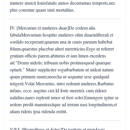
munere inuicti Iouisfatalis annos decurramus temporis,nec
plus conemur quam sinit mortalitas.
IV. [Mercurius et mulieres duae]De eodem alia
fabulaMercurium hospitio mulieres olim duaeinliberali et
sordido receperant;quarum una in cunis paruum habebat
filium,quaestus placebat alteri meretricius.Ergo ut referret
gratiam officiis parem,abiturus et iam limen excedens
ait:"Deum uidetis; tribuam uobis protinusquod quaeque
optarit." Mater suppliciter rogatbarbatum ut uideat natum
quam primum suum;moecha ut sequatur sese quidquid
tetigerit.Volat Mercurius, intro redeunt mulieres.Barbatus
infans, ecce, uagitus ciet.Id forte meretrix cum rideret
ualidius,nares repleuit umor ut fieri solet.Emungere igitur se
uolens predit manutraxitque ad terram nasi longitudinem,et
aliam ridens ipsa ridenda extitit.
V/VI. [Prometheus et dolus]De ueritate et mendacio