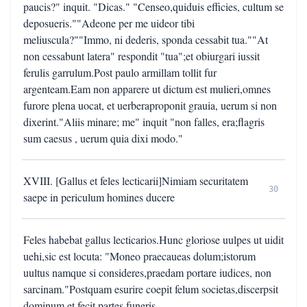
paucis?" inquit. "Dicas." "Censeo,quiduis efficies, cultum se
deposueris.""Adeone per me uideor tibi
meliuscula?""Immo, ni dederis, sponda cessabit tua.""At
non cessabunt latera" respondit "tua";et obiurgari iussit
ferulis garrulum.Post paulo armillam tollit fur
argenteam.Eam non apparere ut dictum est mulieri,omnes
furore plena uocat, et uerberaproponit grauia, uerum si non
dixerint."Aliis minare; me" inquit "non falles, era;flagris
sum caesus , uerum quia dixi modo."
XVIII. [Gallus et feles lecticarii]Nimiam securitatem
30
saepe in periculum homines ducere
Feles habebat gallus lecticarios.Hunc gloriose uulpes ut uidit
uehi,sic est locuta: "Moneo praecaueas dolum;istorum
uultus namque si consideres,praedam portare iudices, non
sarcinam."Postquam esurire coepit felum societas,discerpsit
dominum et fecit partes funeris.