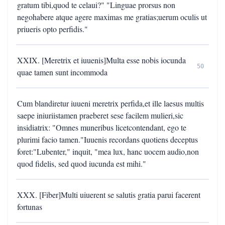
gratum tibi,quod te celaui?" "Linguae prorsus non
negohabere atque agere maximas me gratias;uerum oculis ut
priueris opto perfidis."
XXIX. [Meretrix et iuuenis]Multa esse nobis iocunda
50
quae tamen sunt incommoda
Cum blandiretur iuueni meretrix perfida,et ille laesus multis
saepe iniuriistamen praeberet sese facilem mulieri,sic
insidiatrix: "Omnes muneribus licetcontendant, ego te
plurimi facio tamen."Iuuenis recordans quotiens deceptus
foret:"Lubenter," inquit, "mea lux, hanc uocem audio,non
quod fidelis, sed quod iucunda est mihi."
XXX. [Fiber]Multi uiuerent se salutis gratia parui facerent
fortunas