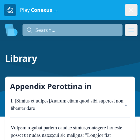
Dism
Play
Conexus →
Search...
Search...
Ope
Library
Appendix Perottina
in
I. [Simius et uulpes]Auarum etiam quod sibi superest non
1
libenter dare
Vulpem rogabat partem caudae simius,contegere honeste
posset ut nudas nates;cui sic maligna: "Longior fiat