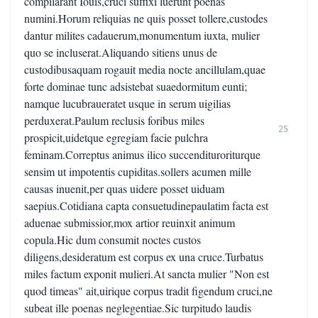
compilarant Iouis,cruci suffixi luerunt poenas
numini.Horum reliquias ne quis posset tollere,custodes
dantur milites cadauerum,monumentum iuxta, mulier
quo se incluserat.Aliquando sitiens unus de
custodibusaquam rogauit media nocte ancillulam,quae
forte dominae tunc adsistebat suaedormitum eunti;
namque lucubraueratet usque in serum uigilias
perduxerat.Paulum reclusis foribus miles
25
prospicit,uidetque egregiam facie pulchra
feminam.Correptus animus ilico succendituroriturque
sensim ut impotentis cupiditas.sollers acumen mille
causas inuenit,per quas uidere posset uiduam
saepius.Cotidiana capta consuetudinepaulatim facta est
aduenae submissior,mox artior reuinxit animum
copula.Hic dum consumit noctes custos
diligens,desideratum est corpus ex una cruce.Turbatus
miles factum exponit mulieri.At sancta mulier "Non est
quod timeas" ait,uirique corpus tradit figendum cruci,ne
subeat ille poenas neglegentiae.Sic turpitudo laudis