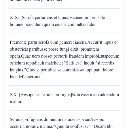
XIX. [Scrofa parturiens et lupus]Faciendum prius de
homine periculum quam eius te committas fidei
Premente partu scrofa cum gemeret iacens.Accurrit lupus et
obstetricis partibusse posse fungi dixit, promittens
opem.Quae uero nosset pectoris fraudem improbi,suspectum
officium repudiauit maleficiet "Satis est" inquit "si recedis
longius."Quodsi perfidiae se commisisset lupi,pari dolore
fata deflesset sua.
XX. [Aesopus et seruus profugus]Non esse malo addendum
malum
Seruus profugiens dominum naturae asperaeAesopo
occurrit, notus e uicinia."Quid tu confusus?" "Dicam tibi