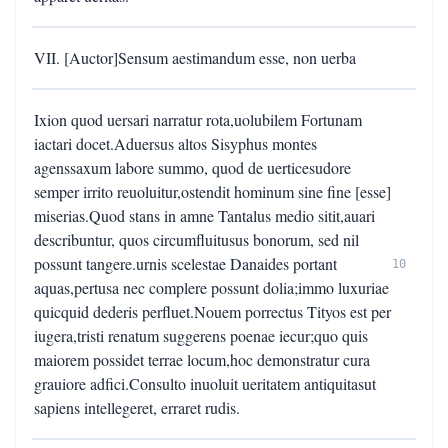
VII. [Auctor]Sensum aestimandum esse, non uerba
Ixion quod uersari narratur rota,uolubilem Fortunam
iactari docet.Aduersus altos Sisyphus montes
agenssaxum labore summo, quod de uerticesudore
semper irrito reuoluitur,ostendit hominum sine fine [esse]
miserias.Quod stans in amne Tantalus medio sitit,auari
describuntur, quos circumfluitusus bonorum, sed nil
possunt tangere.urnis scelestae Danaides portant
10
aquas,pertusa nec complere possunt dolia;immo luxuriae
quicquid dederis perfluet.Nouem porrectus Tityos est per
iugera,tristi renatum suggerens poenae iecur;quo quis
maiorem possidet terrae locum,hoc demonstratur cura
grauiore adfici.Consulto inuoluit ueritatem antiquitasut
sapiens intellegeret, erraret rudis.