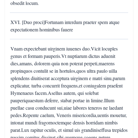
obsedit locum.
XVI. [Duo proci]Fortunam interdum praeter spem atque
expectationem hominibus fauere
Vnam expectebant uirginem iuuenes duo.Vicit locuples
genus et formam pauperis.Vt nuptiarum dictus aduenit
dies,amans, dolorem quia non poterat perpeti,maerens
propinquos contulit se in hortulos,quos ultra paulo uilla
splendens diuitiserat acceptura uirginem e matri sinu,parum
explicatur, turba concurrit frequens,et coniugalem praefent
Hymenaeus facem.Asellus autem, qui solebat
pauperiquaestum deferre, stabat portae in limine.Illum
puellae casu conducunt sui,uiae labores teneros ne laedant
pedes.Repente caelum, Veneris misericordia,uentis mouetur,
intonat mundi fragornoctemque densis horridam nimbis
parat.Lux rapitur oculis, et simul uis grandiniseffusa trepidos
passim comites dissipat,sibi quemque cogens petere