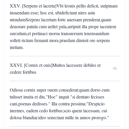
XXV. [Serpens et lacerta]Vbi leonis pellis deficit, uulpinam
insuendam esse; hoc est, ubideficiunt uires astu
utendumSerpens lacertam forte auersam prenderat,quam
deuorare patula cum uellet gula,arripuit illa prope iacentem
surculum,et pertinaci morsu transuersum tenensauidum
solleti rictum frenauit mora.praedam dimisit ore serpens
inritam.
XXVI. [Cornix et ouis]Multos lacessere debiles et
45
cedere fortibus
Odiosa cornix super ouem consederat;quam dorso cum
tulisset inuita et diu,"Hoc" inquit "si dentato fecisses
cani,poenas dedisses." Illa contra pessima:"Despicio
inermes, eadem cedo fortibus;scio quem lacessam, cui
dolosa blandiar.ideo senectam mille in annos prorogo."