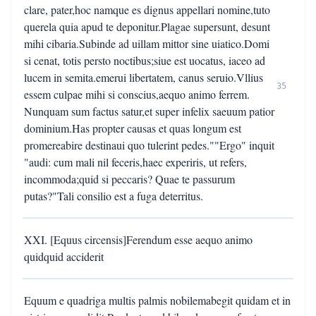
clare, pater,hoc namque es dignus appellari nomine,tuto
querela quia apud te deponitur.Plagae supersunt, desunt
mihi cibaria.Subinde ad uillam mittor sine uiatico.Domi
si cenat, totis persto noctibus;siue est uocatus, iaceo ad
lucem in semita.emerui libertatem, canus seruio.Vllius
35
essem culpae mihi si conscius,aequo animo ferrem.
Nunquam sum factus satur,et super infelix saeuum patior
dominium.Has propter causas et quas longum est
promereabire destinaui quo tulerint pedes.""Ergo" inquit
"audi: cum mali nil feceris,haec experiris, ut refers,
incommoda;quid si peccaris? Quae te passurum
putas?"Tali consilio est a fuga deterritus.
XXI. [Equus circensis]Ferendum esse aequo animo
quidquid acciderit
Equum e quadriga multis palmis nobilemabegit quidam et in