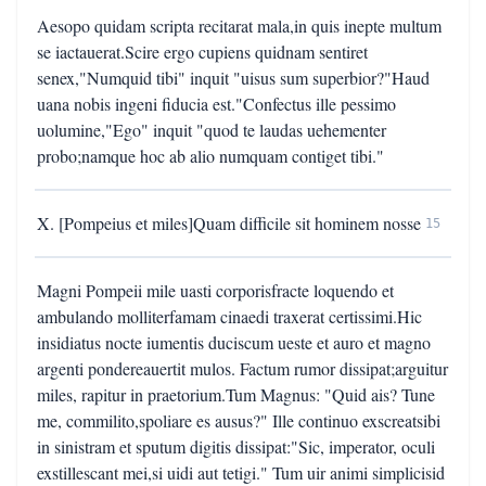
Aesopo quidam scripta recitarat mala,in quis inepte multum
se iactauerat.Scire ergo cupiens quidnam sentiret
senex,"Numquid tibi" inquit "uisus sum superbior?"Haud
uana nobis ingeni fiducia est."Confectus ille pessimo
uolumine,"Ego" inquit "quod te laudas uehementer
probo;namque hoc ab alio numquam contiget tibi."
X. [Pompeius et miles]Quam difficile sit hominem nosse
15
Magni Pompeii mile uasti corporisfracte loquendo et
ambulando molliterfamam cinaedi traxerat certissimi.Hic
insidiatus nocte iumentis duciscum ueste et auro et magno
argenti pondereauertit mulos. Factum rumor dissipat;arguitur
miles, rapitur in praetorium.Tum Magnus: "Quid ais? Tune
me, commilito,spoliare es ausus?" Ille continuo exscreatsibi
in sinistram et sputum digitis dissipat:"Sic, imperator, oculi
exstillescant mei,si uidi aut tetigi." Tum uir animi simplicisid