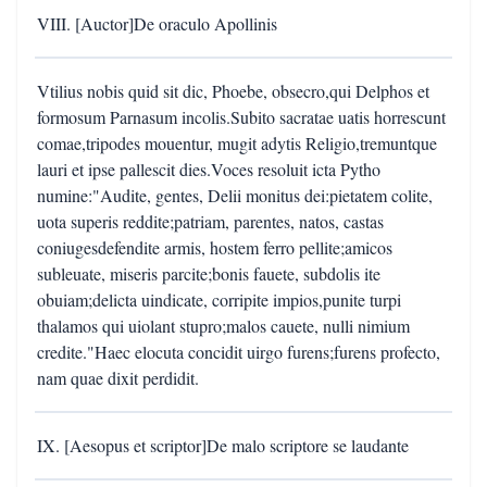
VIII. [Auctor]De oraculo Apollinis
Vtilius nobis quid sit dic, Phoebe, obsecro,qui Delphos et
formosum Parnasum incolis.Subito sacratae uatis horrescunt
comae,tripodes mouentur, mugit adytis Religio,tremuntque
lauri et ipse pallescit dies.Voces resoluit icta Pytho
numine:"Audite, gentes, Delii monitus dei:pietatem colite,
uota superis reddite;patriam, parentes, natos, castas
coniugesdefendite armis, hostem ferro pellite;amicos
subleuate, miseris parcite;bonis fauete, subdolis ite
obuiam;delicta uindicate, corripite impios,punite turpi
thalamos qui uiolant stupro;malos cauete, nulli nimium
credite."Haec elocuta concidit uirgo furens;furens profecto,
nam quae dixit perdidit.
IX. [Aesopus et scriptor]De malo scriptore se laudante