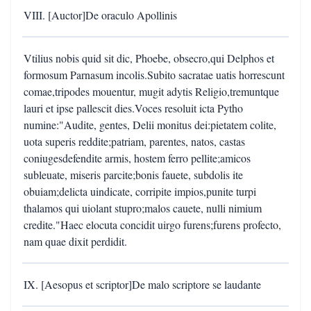
VIII. [Auctor]De oraculo Apollinis
Vtilius nobis quid sit dic, Phoebe, obsecro,qui Delphos et
formosum Parnasum incolis.Subito sacratae uatis horrescunt
comae,tripodes mouentur, mugit adytis Religio,tremuntque
lauri et ipse pallescit dies.Voces resoluit icta Pytho
numine:"Audite, gentes, Delii monitus dei:pietatem colite,
uota superis reddite;patriam, parentes, natos, castas
coniugesdefendite armis, hostem ferro pellite;amicos
subleuate, miseris parcite;bonis fauete, subdolis ite
obuiam;delicta uindicate, corripite impios,punite turpi
thalamos qui uiolant stupro;malos cauete, nulli nimium
credite."Haec elocuta concidit uirgo furens;furens profecto,
nam quae dixit perdidit.
IX. [Aesopus et scriptor]De malo scriptore se laudante