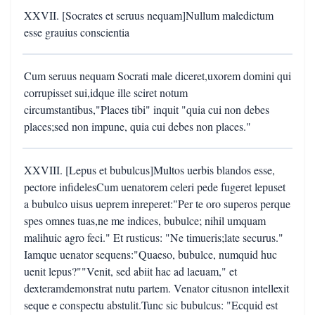
XXVII. [Socrates et seruus nequam]Nullum maledictum
esse grauius conscientia
Cum seruus nequam Socrati male diceret,uxorem domini qui
corrupisset sui,idque ille sciret notum
circumstantibus,"Places tibi" inquit "quia cui non debes
places;sed non impune, quia cui debes non places."
XXVIII. [Lepus et bubulcus]Multos uerbis blandos esse,
pectore infidelesCum uenatorem celeri pede fugeret lepuset
a bubulco uisus ueprem inreperet:"Per te oro superos perque
spes omnes tuas,ne me indices, bubulce; nihil umquam
malihuic agro feci." Et rusticus: "Ne timueris;late securus."
Iamque uenator sequens:"Quaeso, bubulce, numquid huc
uenit lepus?""Venit, sed abiit hac ad laeuam," et
dexteramdemonstrat nutu partem. Venator citusnon intellexit
seque e conspectu abstulit.Tunc sic bubulcus: "Ecquid est