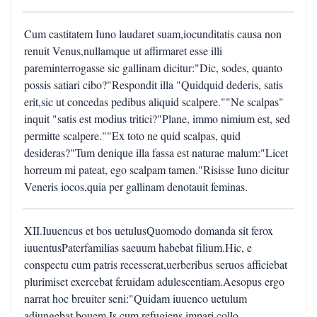
Cum castitatem Iuno laudaret suam,iocunditatis causa non
renuit Venus,nullamque ut affirmaret esse illi
pareminterrogasse sic gallinam dicitur:"Dic, sodes, quanto
possis satiari cibo?"Respondit illa "Quidquid dederis, satis
erit,sic ut concedas pedibus aliquid scalpere.""Ne scalpas"
inquit "satis est modius tritici?"Plane, immo nimium est, sed
permitte scalpere.""Ex toto ne quid scalpas, quid
desideras?"Tum denique illa fassa est naturae malum:"Licet
horreum mi pateat, ego scalpam tamen."Risisse Iuno dicitur
Veneris iocos,quia per gallinam denotauit feminas.
XII.Iuuencus et bos uetulusQuomodo domanda sit ferox
iuuentusPaterfamilias saeuum habebat filium.Hic, e
conspectu cum patris recesserat,uerberibus seruos afficiebat
plurimiset exercebat feruidam adulescentiam.Aesopus ergo
narrat hoc breuiter seni:"Quidam iuuenco uetulum
adiungebat bouem.Is cum refugiens impari collo