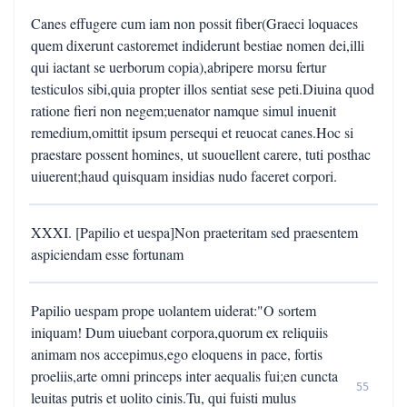
Canes effugere cum iam non possit fiber(Graeci loquaces
quem dixerunt castoremet indiderunt bestiae nomen dei,illi
qui iactant se uerborum copia),abripere morsu fertur
testiculos sibi,quia propter illos sentiat sese peti.Diuina quod
ratione fieri non negem;uenator namque simul inuenit
remedium,omittit ipsum persequi et reuocat canes.Hoc si
praestare possent homines, ut suouellent carere, tuti posthac
uiuerent;haud quisquam insidias nudo faceret corpori.
XXXI. [Papilio et uespa]Non praeteritam sed praesentem
aspiciendam esse fortunam
Papilio uespam prope uolantem uiderat:"O sortem
iniquam! Dum uiuebant corpora,quorum ex reliquiis
animam nos accepimus,ego eloquens in pace, fortis
proeliis,arte omni princeps inter aequalis fui;en cuncta
55
leuitas putris et uolito cinis.Tu, qui fuisti mulus