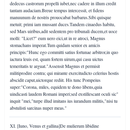
dedecus castrorum propelli iubet,nec cadere in illum credit
tantam audaciam.Breue tempus intercessit, et fidens
manuunum de nostris prouocabat barbarus.Sibi quisque
metuit; primi iam mussant duces.Tandem cinaedus habitu,
sed Mars uiribus,adit sedentem pro tribunali ducem,et uoce
molli: "Licet?" eum uero eici,ut in re atroci, Magnus
stomachans imperat.Tum quidam senior ex amicis
principis:"Hunc ego committi satius fortunae arbitror,in quo
iactura leuis est, quam fortem uirum,qui casu uictus
temeritatis te arguat."Assensit Magnus et permisit
militiprodire contra; qui mirante exercitudicto celerius hostis
abscidit caput,uictorque rediit. His tunc Pompeius
super:"Corona, miles, equidem te dono libens,quia
uindicasti laudem Romani imperi;sed exstillescant oculi sic"
inquit "mei,"turpe illud imitans ius iurandum militis,"nisi tu
abstulisti sarcinas nuper meas."
XI. [Iuno, Venus et gallina]De mulierum libidine