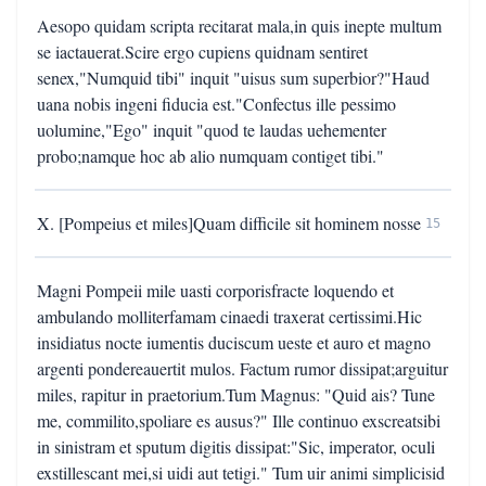
Aesopo quidam scripta recitarat mala,in quis inepte multum
se iactauerat.Scire ergo cupiens quidnam sentiret
senex,"Numquid tibi" inquit "uisus sum superbior?"Haud
uana nobis ingeni fiducia est."Confectus ille pessimo
uolumine,"Ego" inquit "quod te laudas uehementer
probo;namque hoc ab alio numquam contiget tibi."
X. [Pompeius et miles]Quam difficile sit hominem nosse
15
Magni Pompeii mile uasti corporisfracte loquendo et
ambulando molliterfamam cinaedi traxerat certissimi.Hic
insidiatus nocte iumentis duciscum ueste et auro et magno
argenti pondereauertit mulos. Factum rumor dissipat;arguitur
miles, rapitur in praetorium.Tum Magnus: "Quid ais? Tune
me, commilito,spoliare es ausus?" Ille continuo exscreatsibi
in sinistram et sputum digitis dissipat:"Sic, imperator, oculi
exstillescant mei,si uidi aut tetigi." Tum uir animi simplicisid