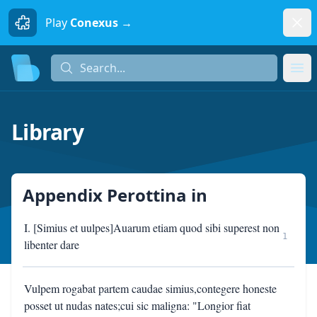
Dism
Play
Conexus →
Search...
Search...
Ope
Library
Appendix Perottina
in
I. [Simius et uulpes]Auarum etiam quod sibi superest non
1
libenter dare
Vulpem rogabat partem caudae simius,contegere honeste
posset ut nudas nates;cui sic maligna: "Longior fiat