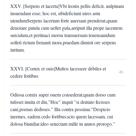
XXV. [Serpens et lacerta]Vbi leonis pellis deficit, uulpinam
insuendam esse; hoc est, ubideficiunt uires astu
utendumSerpens lacertam forte auersam prenderat,quam
deuorare patula cum uellet gula,arripuit illa prope iacentem
surculum,et pertinaci morsu transuersum tenensauidum
solleti rictum frenauit mora.praedam dimisit ore serpens
inritam.
XXVI. [Cornix et ouis]Multos lacessere debiles et
45
cedere fortibus
Odiosa cornix super ouem consederat;quam dorso cum
tulisset inuita et diu,"Hoc" inquit "si dentato fecisses
cani,poenas dedisses." Illa contra pessima:"Despicio
inermes, eadem cedo fortibus;scio quem lacessam, cui
dolosa blandiar.ideo senectam mille in annos prorogo."