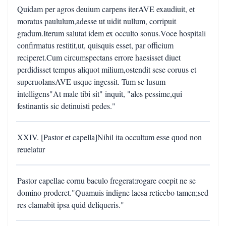
Quidam per agros deuium carpens iterAVE exaudiuit, et
moratus paululum,adesse ut uidit nullum, corripuit
gradum.Iterum salutat idem ex occulto sonus.Voce hospitali
confirmatus restitit,ut, quisquis esset, par officium
reciperet.Cum circumspectans errore haesisset diuet
perdidisset tempus aliquot milium,ostendit sese coruus et
superuolansAVE usque ingessit. Tum se lusum
intelligens"At male tibi sit" inquit, "ales pessime,qui
festinantis sic detinuisti pedes."
XXIV. [Pastor et capella]Nihil ita occultum esse quod non
reuelatur
Pastor capellae cornu baculo fregerat:rogare coepit ne se
domino proderet."Quamuis indigne laesa reticebo tamen;sed
res clamabit ipsa quid deliqueris."