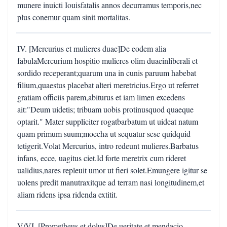
munere inuicti Iouisfatalis annos decurramus temporis,nec
plus conemur quam sinit mortalitas.
IV. [Mercurius et mulieres duae]De eodem alia
fabulaMercurium hospitio mulieres olim duaeinliberali et
sordido receperant;quarum una in cunis paruum habebat
filium,quaestus placebat alteri meretricius.Ergo ut referret
gratiam officiis parem,abiturus et iam limen excedens
ait:"Deum uidetis; tribuam uobis protinusquod quaeque
optarit." Mater suppliciter rogatbarbatum ut uideat natum
quam primum suum;moecha ut sequatur sese quidquid
tetigerit.Volat Mercurius, intro redeunt mulieres.Barbatus
infans, ecce, uagitus ciet.Id forte meretrix cum rideret
ualidius,nares repleuit umor ut fieri solet.Emungere igitur se
uolens predit manutraxitque ad terram nasi longitudinem,et
aliam ridens ipsa ridenda extitit.
V/VI. [Prometheus et dolus]De ueritate et mendacio