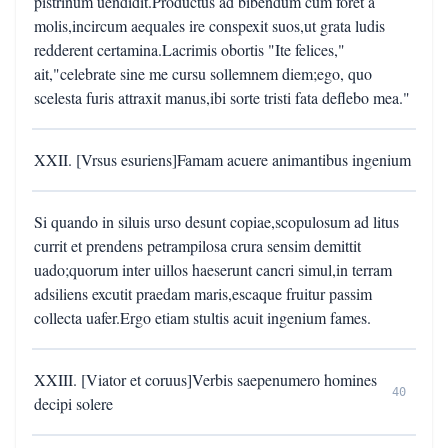
pistrinum uendidit.Productus ad bibendum cum foret a
molis,incircum aequales ire conspexit suos,ut grata ludis
redderent certamina.Lacrimis obortis "Ite felices,"
ait,"celebrate sine me cursu sollemnem diem;ego, quo
scelesta furis attraxit manus,ibi sorte tristi fata deflebo mea."
XXII. [Vrsus esuriens]Famam acuere animantibus ingenium
Si quando in siluis urso desunt copiae,scopulosum ad litus
currit et prendens petrampilosa crura sensim demittit
uado;quorum inter uillos haeserunt cancri simul,in terram
adsiliens excutit praedam maris,escaque fruitur passim
collecta uafer.Ergo etiam stultis acuit ingenium fames.
XXIII. [Viator et coruus]Verbis saepenumero homines
40
decipi solere