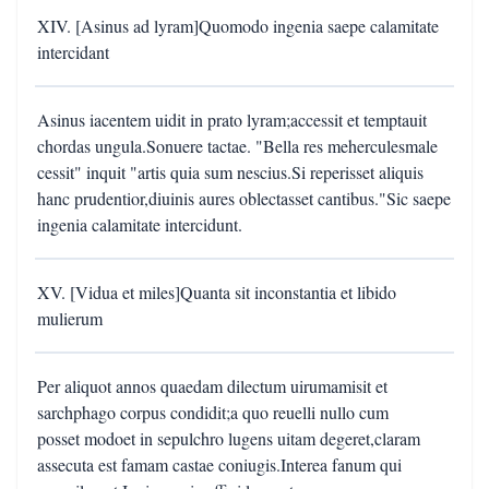
XIV. [Asinus ad lyram]Quomodo ingenia saepe calamitate
intercidant
Asinus iacentem uidit in prato lyram;accessit et temptauit
chordas ungula.Sonuere tactae. "Bella res meherculesmale
cessit" inquit "artis quia sum nescius.Si reperisset aliquis
hanc prudentior,diuinis aures oblectasset cantibus."Sic saepe
ingenia calamitate intercidunt.
XV. [Vidua et miles]Quanta sit inconstantia et libido
mulierum
Per aliquot annos quaedam dilectum uirumamisit et
sarchphago corpus condidit;a quo reuelli nullo cum
posset modoet in sepulchro lugens uitam degeret,claram
assecuta est famam castae coniugis.Interea fanum qui