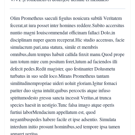
Olim Prometheus saeculi figulus nouicura subtili Veritatem
fecerat,ut iura posset inter homines reddere.Subito accersitus
nuntio magni Iouiscommendat officinam fallaci Dolo,in
disciplinam nuper quem receperat.Hic studio accensus, facie
simulacrum pari,una statura, simile et membris
omnibus,dum tempus habuit callida finxit manu.Quod prope
iam totum mire cum positum foret,lutum ad faciendos illi
defecit pedes.Redit magister, quo festinanter Dolusmetu
turbatus in suo sedit loco.Mirans Prometheus tantam
similitudinempropriae uideri uoluit gloriam.Igitur fornaci
pariter duo signa intulit;quibus percoctis atque infuso
spiritumodesto gressu sancta incessit Veritas,at trunca
species haesit in uestigio.Tunc falsa imago atque operis
furtiui laborMendacium appellatum est, quod
negantibuspedes habere facile et ipse adsentio. Simulata
interdum initio prosunt hominibus,sed tempore ipsa tamen
apparet ueritas.