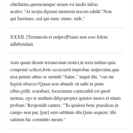
clitellarius,quemcumque uisum est laedis infixo
aculeo."At uespa dignam memoria uocem edidit:"Non
qui fuerimus, sed qui nunc simus, uide."
XXXII. [Terraneola et uulpes]Prauis non esse fidem
adhibendam
Auis quam dicunt terraneolam rustici,in terra nidum quia
componit scilicet,forte occucurrit improbae uulpeculae,qua
uisa pennis altius se sustulit."Salue," inquit illa, "cur me
fugisti obsecro?Quasi non abunde sit mihi in prato
cibus,grilli, scarabaei, locustarum copia;nihil est quod
metuas, ego te multum diligopropter quietos mores et uitam
probam."Respondit cantrix: "Tu quidem bene praedicas,in
campo non par, [par] sum sublimis tibi.Quin sequere; tibi
salutem hic committo meam."