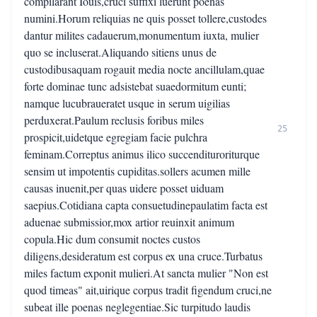
compilarant Iouis,cruci suffixi luerunt poenas
numini.Horum reliquias ne quis posset tollere,custodes
dantur milites cadauerum,monumentum iuxta, mulier
quo se incluserat.Aliquando sitiens unus de
custodibusaquam rogauit media nocte ancillulam,quae
forte dominae tunc adsistebat suaedormitum eunti;
namque lucubraueratet usque in serum uigilias
perduxerat.Paulum reclusis foribus miles
25
prospicit,uidetque egregiam facie pulchra
feminam.Correptus animus ilico succendituroriturque
sensim ut impotentis cupiditas.sollers acumen mille
causas inuenit,per quas uidere posset uiduam
saepius.Cotidiana capta consuetudinepaulatim facta est
aduenae submissior,mox artior reuinxit animum
copula.Hic dum consumit noctes custos
diligens,desideratum est corpus ex una cruce.Turbatus
miles factum exponit mulieri.At sancta mulier "Non est
quod timeas" ait,uirique corpus tradit figendum cruci,ne
subeat ille poenas neglegentiae.Sic turpitudo laudis