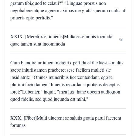
gratum tibi,quod te celaui?" "Linguae prorsus non
negohabere atque agere maximas me gratias;uerum oculis ut
priueris opto perfidis."
XXIX. [Meretrix et iuuenis]Multa esse nobis iocunda
50
quae tamen sunt incommoda
Cum blandiretur iuueni meretrix perfida,et ille laesus multis
saepe iniuriistamen praeberet sese facilem mulieri,sic
insidiatrix: "Omnes muneribus licetcontendant, ego te
plurimi facio tamen."Iuuenis recordans quotiens deceptus
foret:"Lubenter," inquit, "mea lux, hanc uocem audio,non
quod fidelis, sed quod iucunda est mihi."
XXX. [Fiber]Multi uiuerent se salutis gratia parui facerent
fortunas