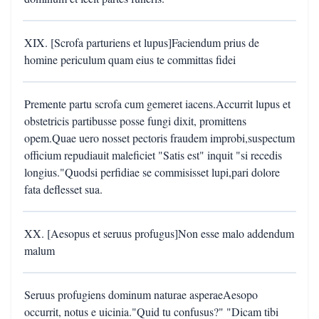
XIX. [Scrofa parturiens et lupus]Faciendum prius de
homine periculum quam eius te committas fidei
Premente partu scrofa cum gemeret iacens.Accurrit lupus et
obstetricis partibusse posse fungi dixit, promittens
opem.Quae uero nosset pectoris fraudem improbi,suspectum
officium repudiauit maleficiet "Satis est" inquit "si recedis
longius."Quodsi perfidiae se commisisset lupi,pari dolore
fata deflesset sua.
XX. [Aesopus et seruus profugus]Non esse malo addendum
malum
Seruus profugiens dominum naturae asperaeAesopo
occurrit, notus e uicinia."Quid tu confusus?" "Dicam tibi