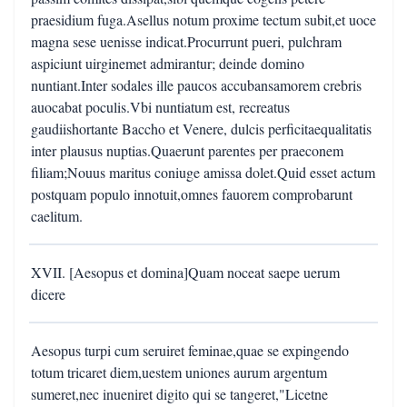
praesidium fuga.Asellus notum proxime tectum subit,et uoce
magna sese uenisse indicat.Procurrunt pueri, pulchram
aspiciunt uirginemet admirantur; deinde domino
nuntiant.Inter sodales ille paucos accubansamorem crebris
auocabat poculis.Vbi nuntiatum est, recreatus
gaudiishortante Baccho et Venere, dulcis perficitaequalitatis
inter plausus nuptias.Quaerunt parentes per praeconem
filiam;Nouus maritus coniuge amissa dolet.Quid esset actum
postquam populo innotuit,omnes fauorem comprobarunt
caelitum.
XVII. [Aesopus et domina]Quam noceat saepe uerum
dicere
Aesopus turpi cum seruiret feminae,quae se expingendo
totum tricaret diem,uestem uniones aurum argentum
sumeret,nec inueniret digito qui se tangeret,"Licetne