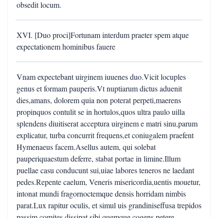
obsedit locum.
XVI. [Duo proci]Fortunam interdum praeter spem atque
expectationem hominibus fauere
Vnam expectebant uirginem iuuenes duo.Vicit locuples
genus et formam pauperis.Vt nuptiarum dictus aduenit
dies,amans, dolorem quia non poterat perpeti,maerens
propinquos contulit se in hortulos,quos ultra paulo uilla
splendens diuitiserat acceptura uirginem e matri sinu,parum
explicatur, turba concurrit frequens,et coniugalem praefent
Hymenaeus facem.Asellus autem, qui solebat
pauperiquaestum deferre, stabat portae in limine.Illum
puellae casu conducunt sui,uiae labores teneros ne laedant
pedes.Repente caelum, Veneris misericordia,uentis mouetur,
intonat mundi fragornoctemque densis horridam nimbis
parat.Lux rapitur oculis, et simul uis grandiniseffusa trepidos
passim comites dissipat,sibi quemque cogens petere