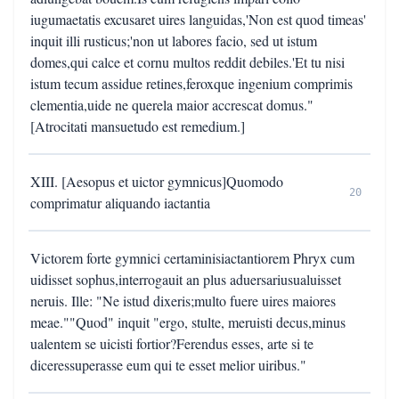
iugumaetatis excusaret uires languidas,'Non est quod timeas'
inquit illi rusticus;'non ut labores facio, sed ut istum
domes,qui calce et cornu multos reddit debiles.'Et tu nisi
istum tecum assidue retines,feroxque ingenium comprimis
clementia,uide ne querela maior accrescat domus."
[Atrocitati mansuetudo est remedium.]
XIII. [Aesopus et uictor gymnicus]Quomodo
20
comprimatur aliquando iactantia
Victorem forte gymnici certaminisiactantiorem Phryx cum
uidisset sophus,interrogauit an plus aduersariusualuisset
neruis. Ille: "Ne istud dixeris;multo fuere uires maiores
meae.""Quod" inquit "ergo, stulte, meruisti decus,minus
ualentem se uicisti fortior?Ferendus esses, arte si te
diceressuperasse eum qui te esset melior uiribus."