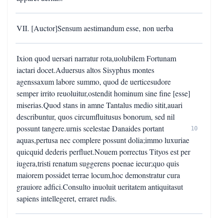
VII. [Auctor]Sensum aestimandum esse, non uerba
Ixion quod uersari narratur rota,uolubilem Fortunam
iactari docet.Aduersus altos Sisyphus montes
agenssaxum labore summo, quod de uerticesudore
semper irrito reuoluitur,ostendit hominum sine fine [esse]
miserias.Quod stans in amne Tantalus medio sitit,auari
describuntur, quos circumfluitusus bonorum, sed nil
possunt tangere.urnis scelestae Danaides portant
10
aquas,pertusa nec complere possunt dolia;immo luxuriae
quicquid dederis perfluet.Nouem porrectus Tityos est per
iugera,tristi renatum suggerens poenae iecur;quo quis
maiorem possidet terrae locum,hoc demonstratur cura
grauiore adfici.Consulto inuoluit ueritatem antiquitasut
sapiens intellegeret, erraret rudis.