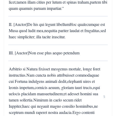
licet,tamen illam citius per lutum et spinas traham,partem tibi
quam quamuis paruam impartiar."
II. [Auctor]De his qui legunt libellumHoc qualecumque est
Musa quod ludit mea,nequitia pariter laudat et frugalitas,sed
haec simpliciter; illa tacite irascitur.
III. [Auctor]Non esse plus aequo petendum
Arbitrio si Natura fixisset meogenus mortale, longe foret
instructius.Nam cuncta nobis attribuisset commodaquae
cui Fortuna indulgens animali dedit,elephanti uires et
leonis impetum,cornicis aeuum, gloriam tauri trucis,equi
uelocis placidam mansuetudinem;et adesset homini sua
5
tamen sollertia.Nimirum in caelo secum ridet
Iuppiter,haec qui negauit magno consilio hominibus,ne
sceptrum mundi raperet nostra audacia.Ergo contenti