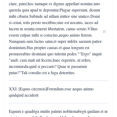
clare, pater,hoc namque es dignus appellari nomine,tuto
querela quia apud te deponitur.Plagae supersunt, desunt
mihi cibaria.Subinde ad uillam mittor sine uiatico.Domi
si cenat, totis persto noctibus;siue est uocatus, iaceo ad
lucem in semita.emerui libertatem, canus seruio.Vllius
35
essem culpae mihi si conscius,aequo animo ferrem.
Nunquam sum factus satur,et super infelix saeuum patior
dominium.Has propter causas et quas longum est
promereabire destinaui quo tulerint pedes.""Ergo" inquit
"audi: cum mali nil feceris,haec experiris, ut refers,
incommoda;quid si peccaris? Quae te passurum
putas?"Tali consilio est a fuga deterritus.
XXI. [Equus circensis]Ferendum esse aequo animo
quidquid acciderit
Equum e quadriga multis palmis nobilemabegit quidam et in