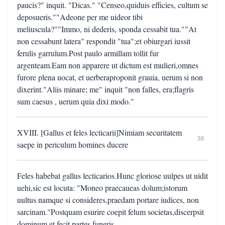
paucis?" inquit. "Dicas." "Censeo,quiduis efficies, cultum se
deposueris.""Adeone per me uideor tibi
meliuscula?""Immo, ni dederis, sponda cessabit tua.""At
non cessabunt latera" respondit "tua";et obiurgari iussit
ferulis garrulum.Post paulo armillam tollit fur
argenteam.Eam non apparere ut dictum est mulieri,omnes
furore plena uocat, et uerberaproponit grauia, uerum si non
dixerint."Aliis minare; me" inquit "non falles, era;flagris
sum caesus , uerum quia dixi modo."
XVIII. [Gallus et feles lecticarii]Nimiam securitatem
30
saepe in periculum homines ducere
Feles habebat gallus lecticarios.Hunc gloriose uulpes ut uidit
uehi,sic est locuta: "Moneo praecaueas dolum;istorum
uultus namque si consideres,praedam portare iudices, non
sarcinam."Postquam esurire coepit felum societas,discerpsit
dominum et fecit partes funeris.