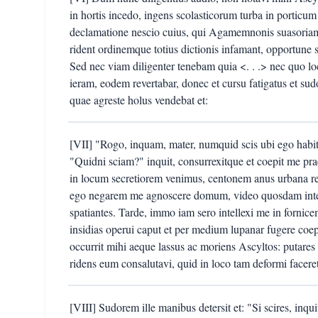
in hortis incedo, ingens scolasticorum turba in porticum
declamatione nescio cuius, qui Agamemnonis suasoriam
rident ordinemque totius dictionis infamant, opportune
Sed nec viam diligenter tenebam quia <. . .> nec quo 
ieram, eodem revertabar, donec et cursu fatigatus et 
quae agreste holus vendebat et:
[VII] "Rogo, inquam, mater, numquid scis ubi ego habitem
"Quidni sciam?" inquit, consurrexitque et coepit me p
in locum secretiorem venimus, centonem anus urbana rei
ego negarem me agnoscere domum, video quosdam inter 
spatiantes. Tarde, immo iam sero intellexi me in fornic
insidias operui caput et per medium lupanar fugere coep
occurrit mihi aeque lassus ac moriens Ascyltos: putare
ridens eum consalutavi, quid in loco tam deformi faceret
[VIII] Sudorem ille manibus detersit et: "Si scires, inq