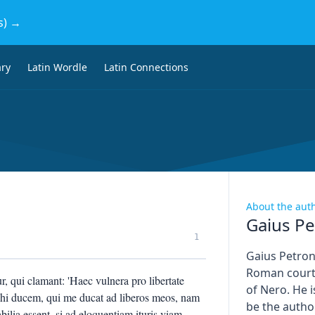
s) →
ary
Latin Wordle
Latin Connections
About the aut
Gaius Pe
1
Gaius Petron
Roman courti
, qui clamant: 'Haec vulnera pro libertate
of Nero. He i
ihi ducem, qui me ducat ad liberos meos, nam
be the author
bilia essent, si ad eloquentiam ituris viam