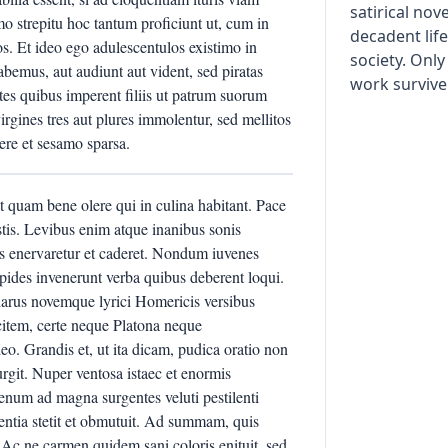
satirical nov
o strepitu hoc tantum proficiunt ut, cum in
decadent lif
os. Et ideo ego adulescentulos existimo in
society. Onl
 habemus, aut audiunt aut vident, sed piratas
work survive
ntes quibus imperent filiis ut patrum suorum
virgines tres aut plures immolentur, sed mellitos
ere et sesamo sparsa.
t quam bene olere qui in culina habitant. Pace
stis. Levibus enim atque inanibus sonis
nis enervaretur et caderet. Nondum iuvenes
ides invenerunt verba quibus deberent loqui.
arus novemque lyrici Homericis versibus
citem, certe neque Platona neque
o. Grandis et, ut ita dicam, pudica oratio non
urgit. Nuper ventosa istaec et enormis
num ad magna surgentes veluti pestilenti
entia stetit et obmutuit. Ad summam, quis
Ac ne carmen quidem sani coloris enituit, sed