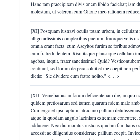
Hanc tam praecipitem divisionem libido faciebat; iam
molestum, ut veterem cum Gitone meo rationem reducer
[XI] Postquam lustravi oculis totam urbem, in cellulam 
alligo artissimis complexibus puerum, fruorque votis u
omnia erant facta, cum Ascyltos furtim se foribus admovi
cum fratre ludentem. Risu itaque plausuque cellulam im
agebas, inquit, frater sanctissime? Quid? Vesticontuber
continuit, sed lorum de pera soluit et me coepit non perf
dictis: "Sic dividere cum fratre nolito." <. . .>
[XII] Veniebamus in forum deficiente iam die, in quo 
quidem pretiosarum sed tamen quarum fidem male ambula
Cum ergo et ipsi raptum latrocinio pallium detulissemu
atque in quodam angulo laciniam extremam concutere, s
adducere. Nec diu moratus rusticus quidam familiaris o
accessit ac diligentius considerare pallium coepit. Inv