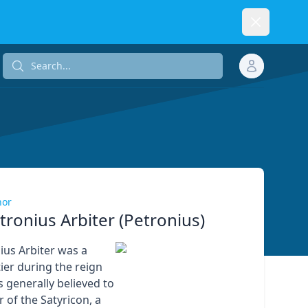
Dismiss
Search...
Search...
hor
tronius Arbiter (Petronius)
ius Arbiter was a
er during the reign
s generally believed to
 of the Satyricon, a