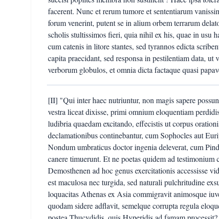
facerent. Nunc et rerum tumore et sententiarum vanissim
forum venerint, putent se in alium orbem terrarum delat
scholis stultissimos fieri, quia nihil ex his, quae in usu
cum catenis in litore stantes, sed tyrannos edicta scribe
capita praecidant, sed responsa in pestilentiam data, ut 
verborum globulos, et omnia dicta factaque quasi papav
[II] "Qui inter haec nutriuntur, non magis sapere possun
vestra liceat dixisse, primi omnium eloquentiam perdidi
ludibria quaedam excitando, effecistis ut corpus oratio
declamationibus continebantur, cum Sophocles aut Eurip
Nondum umbraticus doctor ingenia deleverat, cum Pind
canere timuerunt. Et ne poetas quidem ad testimonium 
Demosthenen ad hoc genus exercitationis accessisse vide
est maculosa nec turgida, sed naturali pulchritudine exs
loquacitas Athenas ex Asia commigravit animosque iuve
quodam sidere adflavit, semelque corrupta regula eloqu
postea Thucydidis, quis Hyperidis ad famam processit? 