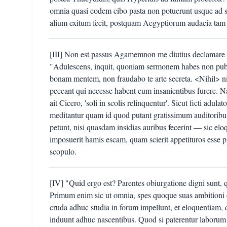
omnia quasi eodem cibo pasta non potuerunt usque ad 
alium exitum fecit, postquam Aegyptiorum audacia tam
[III] Non est passus Agamemnon me diutius declamare in
"Adulescens, inquit, quoniam sermonem habes non publi
bonam mentem, non fraudabo te arte secreta. <Nihil> ni
peccant qui necesse habent cum insanientibus furere. Na
ait Cicero, 'soli in scolis relinquentur'. Sicut ficti adul
meditantur quam id quod putant gratissimum auditoribu
petunt, nisi quasdam insidias auribus fecerint — sic elo
imposuerit hamis escam, quam scierit appetituros esse p
scopulo.
[IV] "Quid ergo est? Parentes obiurgatione digni sunt, q
Primum enim sic ut omnia, spes quoque suas ambitioni 
cruda adhuc studia in forum impellunt, et eloquentiam, q
induunt adhuc nascentibus. Quod si paterentur laborum g