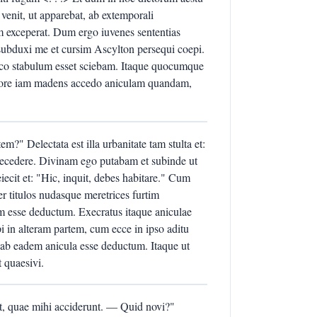
 venit, ut apparebat, ab extemporali
 exceperat. Dum ergo iuvenes sententias
 subduxi me et cursim Ascylton persequi coepi.
loco stabulum esset sciebam. Itaque quocumque
sudore iam madens accedo aniculam quandam,
?" Delectata est illa urbanitate tam stulta et:
raecedere. Divinam ego putabam et subinde ut
ecit et: "Hic, inquit, debes habitare." Cum
titulos nudasque meretrices furtim
em esse deductum. Execratus itaque aniculae
i in alteram partem, cum ecce in ipso aditu
s ab eadem anicula esse deductum. Itaque ut
 quaesivi.
uit, quae mihi acciderunt. — Quid novi?"