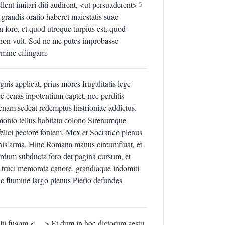
llent imitari diti audirent, <ut persuaderent>
5
 grandis oratio haberet maiestatis suae
n foro, et quod utroque turpius est, quod
 non vult. Sed ne me putes improbasse
armine effingam:
is applicat, prius mores frugalitatis lege
ve cenas inpotentium captet, nec perditis
enam sedeat redemptus histrioniae addictus.
emonio tellus habitata colono Sirenumque
lici pectore fontem. Mox et Socratico plenus
henis arma. Hinc Romana manus circumfluat, et
rdum subducta foro det pagina cursum, et
la truci memorata canore, grandiaque indomiti
c flumine largo plenus Pierio defundes
ti fugam <. . .> Et dum in hoc dictorum aestu