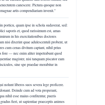
senectutem canescere. Pictura quoque non
 magnae artis compendiariam invenit."
 porticu, quam ipse in schola sudaverat, sed:
ci saporis et, quod rarissimum est, amas
mirum in his exercitationibus doctores
m nisi dixerint quae adulescentuli probent, ut
atores cum cenas divitum captant, nihil prius
s fore — nec enim aliter impetrabunt quod
quentiae magister, nisi tanquam piscator eam
isciculos, sine spe praedae morabitur in
ui nolunt liberos suos severa lege proficere.
donant. Deinde cum ad vota properant,
ua nihil esse maius confitentur, pueris
radus fieri, ut sapientiae praeceptis animos