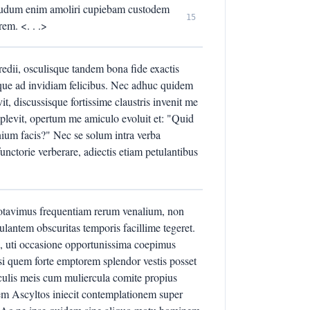
 dudum enim amoliri cupiebam custodem
15
em. <. . .>
redii, osculisque tandem bona fide exactis
sque ad invidiam felicibus. Nec adhuc quidem
t, discussisque fortissime claustris invenit me
plevit, opertum me amiculo evoluit et: "Quid
nium facis?" Nec se solum intra verba
unctorie verberare, adiectis etiam petulantibus
notavimus frequentiam rerum venalium, non
ntem obscuritas temporis facillime tegeret.
s, uti occasione opportunissima coepimus
i quem forte emptorem splendor vestis posset
culis meis cum muliercula comite propius
icem Ascyltos iniecit contemplationem super