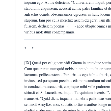
inquam ego. At ille deficiens: "Cum errarem, inquit, pe
stabulum reliquissem, accessit ad me pater familiae et 
anfractus deinde obscurissimos egressus in hunc locum 
stuprum. Iam pro cella meretrix assem exegerat, iam ille
fuissem, dedissem poenas. <. . .> adeo ubique omnes mih
viribus molestum contempsimus.
<. . .>
[IX] Quasi per caliginem vidi Gitona in crepidine semi
Cum quaererem numquid nobis in prandium frater parass
lacrumas pollice extersit. Perturbatus ego habitu fratris,
invitus, sed postquam precibus etiam iracundiam miscui: 
in conductum accucurrit, coepitque mihi velle pudore
strinxit et 'Si Lucretia es, inquit, Tarquinium invenisti'
manus et: "Quid dicis, inquam, muliebris patientiae scor
se finxit Ascyltos, mox sublatis fortius manibus longe m
gladiator obscene, quem de ruina harena dimisit? Non t