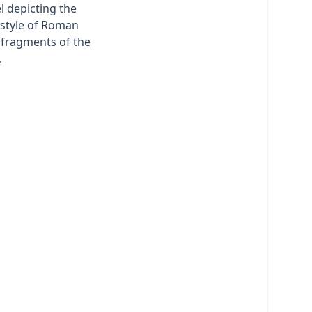
el depicting the
estyle of Roman
y fragments of the
.