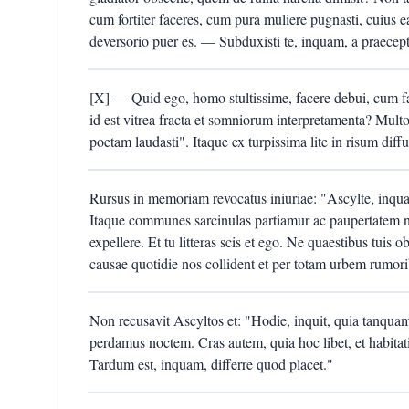
cum fortiter faceres, cum pura muliere pugnasti, cuius ea
deversorio puer es. — Subduxisti te, inquam, a praecept
[X] — Quid ego, homo stultissime, facere debui, cum f
id est vitrea fracta et somniorum interpretamenta? Multo 
poetam laudasti". Itaque ex turpissima lite in risum diffu
Rursus in memoriam revocatus iniuriae: "Ascylte, inqua
Itaque communes sarcinulas partiamur ac paupertatem n
expellere. Et tu litteras scis et ego. Ne quaestibus tuis 
causae quotidie nos collident et per totam urbem rumori
Non recusavit Ascyltos et: "Hodie, inquit, quia tanqua
perdamus noctem. Cras autem, quia hoc libet, et habita
Tardum est, inquam, differre quod placet."