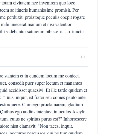
r totam civitatem nec invenirem quo loco
ducem se itineris humanissime promisit. Per
me perduxit, prolatoque peculis coepit rogare
 mihi iniecerat manum et nisi valentior
i videbantur satureum bibisse <. . .> iunctis
10
tae stantem et in eundem locum me conieci.
et, consedit puer super lectum et manantes
 quid accidisset quaesivi. Et ille tarde quidem et
"Tuus, inquit, ist frater seu comes paulo ante
m extorquere. Cum ego proclamarem, gladium
". Quibus ego auditis intentavi in oculos Ascylti
tum, cuius ne spiritus purus est?" Inhorrescere
aiore nisu clamavit: "Non taces, inquit,
aces, nocturne percussor, qui ne tum quidem,