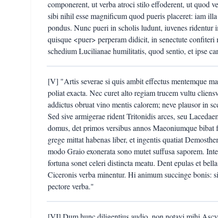
componerent, ut verba atroci stilo effoderent, ut quod ve
sibi nihil esse magnificum quod pueris placeret: iam illa
pondus. Nunc pueri in scholis ludunt, iuvenes ridentur i
quisque <puer> perperam didicit, in senectute confiteri
schedium Lucilianae humilitatis, quod sentio, et ipse c
[V] "Artis severae si quis ambit effectus mentemque magn
poliat exacta. Nec curet alto regiam trucem vultu cliens
addictus obruat vino mentis calorem; neve plausor in sc
Sed sive armigerae rident Tritonidis arces, seu Laceda
domus, det primos versibus annos Maeoniumque bibat fe
grege mittat habenas liber, et ingentis quatiat Demost
modo Graio exonerata sono mutet suffusa saporem. Inte
fortuna sonet celeri distincta meatu. Dent epulas et bel
Ciceronis verba minentur. Hi animum succinge bonis: si
pectore verba."
[VI] Dum hunc diligentius audio, non notavi mihi Ascyl