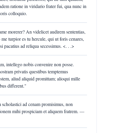
dem ratione in viridario frater fui, qua nunc in
oris colloquio.
ame morerer? An videlicet audirem sententias,
me turpior es tu hercule, qui ut foris cenares,
si pacatius ad reliqua secessimus. <. . .>
m, intellego nobis convenire non posse.
ostram privatis questibus temptemus
obstem, aliud aliquid promittam; alioqui mille
bus different."
m scholastici ad cenam promisimus, non
tionem mihi prospiciam et aliquem fratrem. —