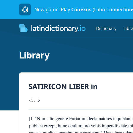
New game! Play
Conexus
(Latin Connection
Dictionary
Libr
Library
SATIRICON LIBER
in
<. . .>
[I] "Num alio genere Furiarum declamatores inquietantur
publica excepi; hunc oculum pro vobis impendi: date m
succisi poplites membra non sustinent'? Haec ipsa tolera