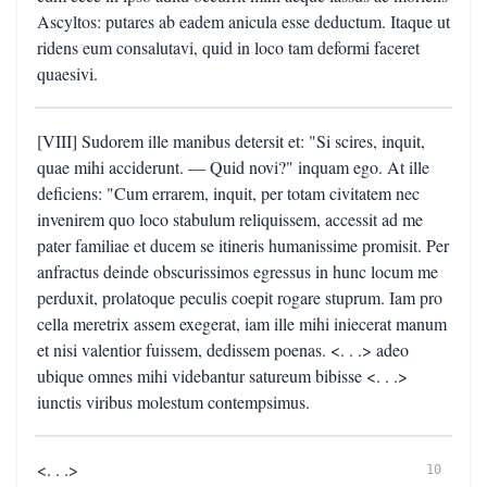
Ascyltos: putares ab eadem anicula esse deductum. Itaque ut
ridens eum consalutavi, quid in loco tam deformi faceret
quaesivi.
[VIII] Sudorem ille manibus detersit et: "Si scires, inquit,
quae mihi acciderunt. — Quid novi?" inquam ego. At ille
deficiens: "Cum errarem, inquit, per totam civitatem nec
invenirem quo loco stabulum reliquissem, accessit ad me
pater familiae et ducem se itineris humanissime promisit. Per
anfractus deinde obscurissimos egressus in hunc locum me
perduxit, prolatoque peculis coepit rogare stuprum. Iam pro
cella meretrix assem exegerat, iam ille mihi iniecerat manum
et nisi valentior fuissem, dedissem poenas. <. . .> adeo
ubique omnes mihi videbantur satureum bibisse <. . .>
iunctis viribus molestum contempsimus.
<. . .>
10