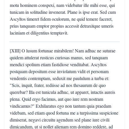
motu hominem conspexi, nam videbatur ille mihi esse, qui
tunicam in solitudine invenerat. Plane is ipse erat. Sed cum
Ascyltos timeret fidem oculorum, ne quid temere faceret,
prius tanquam emptor propius accessit detraxitque umeris
laciniam et diligentius temptavit.
[XIII] O lusum fortunae mirabilem! Nam adhuc ne suturae
quidem attulerat rusticus curiosas manus, sed tanquam
mendici spolium etiam fastidiose venditabat. Ascyltos
postquam depositum esse inviolatum vidit et personam
vendentis contemptam, seduxit me paululum a turba et:
"Scis, inquit, frater, rediisse ad nos thesaurum de quo
querebar? Illa est tunicula adhuc, ut apparet, intactis aureis
plena. Quid ergo facimus, aut quo iure rem nostram
vindicamus?" Exhilaratus ego non tantum quia praedam
videbam, sed etiam quod fortuna me a turpissima suspicione
dimiserat, negavi circuitu agendum sed plane iure civili
dimicandum, ut si nollet alienam rem domino reddere, ad