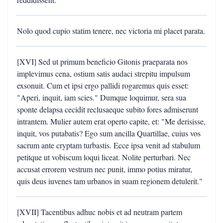
Nolo quod cupio statim tenere, nec victoria mi placet parata.
[XVI] Sed ut primum beneficio Gitonis praeparata nos
implevimus cena, ostium satis audaci strepitu impulsum
exsonuit. Cum et ipsi ergo pallidi rogaremus quis esset:
"Aperi, inquit, iam scies." Dumque loquimur, sera sua
sponte delapsa cecidit reclusaeque subito fores admiserunt
intrantem. Mulier autem erat operto capite, et: "Me derisisse,
inquit, vos putabatis? Ego sum ancilla Quartillae, cuius vos
sacrum ante cryptam turbastis. Ecce ipsa venit ad stabulum
petitque ut vobiscum loqui liceat. Nolite perturbari. Nec
accusat errorem vestrum nec punit, immo potius miratur,
quis deus iuvenes tam urbanos in suam regionem detulerit."
[XVII] Tacentibus adhuc nobis et ad neutram partem