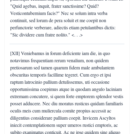
"Quid agebas, inquit, frater sanctissime? Quid?
Vesticontubernium facis?" Nec se solum intra verba
continuit, sed lorum de pera soluit et me coepit non
perfunctorie verberare, adiectis etiam petulantibus dictis:
"Sic dividere cum fratre nolito." <. . .>
[XII] Veniebamus in forum deficiente iam die, in quo
notavimus frequentiam rerum venalium, non quidem
pretiosarum sed tamen quarum fidem male ambulantem
obscuritas temporis facillime tegeret. Cum ergo et ipsi
raptum latrocinio pallium detulissemus, uti occasione
opportunissima coepimus atque in quodam angulo laciniam
extremam concutere, si quem forte emptorem splendor vestis
posset adducere. Nec diu moratus rusticus quidam familiaris
oculis meis cum muliercula comite propius accessit ac
diligentius considerare pallium coepit. Invicem Ascyltos
iniecit contemplationem super umeros rustici emptoris, ac
subito exanimatus conticuit. Ac ne ipse quidem sine aliquo