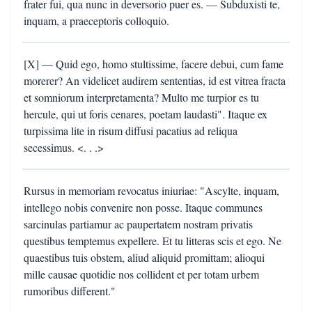
frater fui, qua nunc in deversorio puer es. — Subduxisti te,
inquam, a praeceptoris colloquio.
[X] — Quid ego, homo stultissime, facere debui, cum fame
morerer? An videlicet audirem sententias, id est vitrea fracta
et somniorum interpretamenta? Multo me turpior es tu
hercule, qui ut foris cenares, poetam laudasti". Itaque ex
turpissima lite in risum diffusi pacatius ad reliqua
secessimus. <. . .>
Rursus in memoriam revocatus iniuriae: "Ascylte, inquam,
intellego nobis convenire non posse. Itaque communes
sarcinulas partiamur ac paupertatem nostram privatis
questibus temptemus expellere. Et tu litteras scis et ego. Ne
quaestibus tuis obstem, aliud aliquid promittam; alioqui
mille causae quotidie nos collident et per totam urbem
rumoribus different."