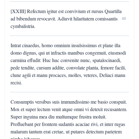
[XXIII] Refectum igitur est convivium et rursus Quartilla
ad bibendum revocavit. Adiuvit hilaritatem comissantis
40
cymbalistria.
Intrat cinaedus, homo omnium insulsissimus et plane illa
domo dignus, qui ut infractis manibus congemuit, eiusmodi
carmina effudit: Huc huc convenite nunc, spatalocinaedi,
pede tendite, cursum addite, convolate planta, femore facili,
clune agili et manu procaces, molles, veteres, Deliaci manu
recisi.
Consumptis versibus suis immundissimo me basio conspuit.
Mox et super lectum venit atque omni vi detexit recusantem.
Super inguina mea diu multumque frustra moluit.
Profluebant per frontem sudantis acaciae rivi, et inter rugas
malarum tantum erat cretae, ut putares detectum parietem
nimbo laborare.