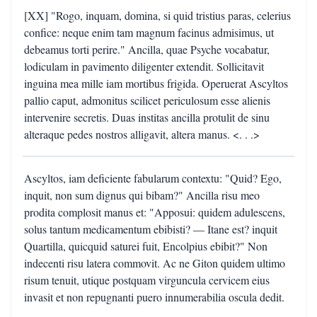
[XX] "Rogo, inquam, domina, si quid tristius paras, celerius
confice: neque enim tam magnum facinus admisimus, ut
debeamus torti perire." Ancilla, quae Psyche vocabatur,
lodiculam in pavimento diligenter extendit. Sollicitavit
inguina mea mille iam mortibus frigida. Operuerat Ascyltos
pallio caput, admonitus scilicet periculosum esse alienis
intervenire secretis. Duas institas ancilla protulit de sinu
alteraque pedes nostros alligavit, altera manus. <. . .>
Ascyltos, iam deficiente fabularum contextu: "Quid? Ego,
inquit, non sum dignus qui bibam?" Ancilla risu meo
prodita complosit manus et: "Apposui: quidem adulescens,
solus tantum medicamentum ebibisti? — Itane est? inquit
Quartilla, quicquid saturei fuit, Encolpius ebibit?" Non
indecenti risu latera commovit. Ac ne Giton quidem ultimo
risum tenuit, utique postquam virguncula cervicem eius
invasit et non repugnanti puero innumerabilia oscula dedit.