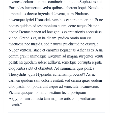
iuvenes declamationibus continebantur, cum Sophocles aut
Euripides invenerunt verba quibus deberent loqui. Nondum
umbraticus doctor ingenia deleverat, cum Pindarus
novemque lyrici Homericis versibus canere timuerunt. Et ne
poetas quidem ad testimonium citem, certe neque Platona
neque Demosthenen ad hoc genus exercitationis accessisse
video. Grandis et, ut ita dicam, pudica oratio non est
maculosa nec turgida, sed naturali pulchritudine exsurgit.
Nuper ventosa istaec et enormis loquacitas Athenas ex Asia
commigravit animosque iuvenum ad magna surgentes veluti
pestilenti quodam sidere adflavit, semelque corrupta regula
eloquentia stetit et obmutuit. Ad summam, quis postea
Thucydidis, quis Hyperidis ad famam processit? Ac ne
carmen quidem sani coloris enituit, sed omnia quasi eodem
cibo pasta non potuerunt usque ad senectutem canescere.
Pictura quoque non alium exitum fecit, postquam
Aegyptiorum audacia tam magnae artis compendiariam
invenit."