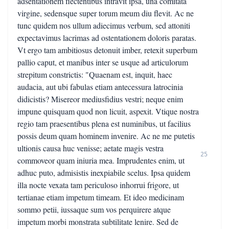
adsentationem flectentibus intravit ipsa, una comitata
virgine, sedensque super torum meum diu flevit. Ac ne
tunc quidem nos ullum adiecimus verbum, sed attoniti
expectavimus lacrimas ad ostentationem doloris paratas.
Vt ergo tam ambitiosus detonuit imber, retexit superbum
pallio caput, et manibus inter se usque ad articulorum
strepitum constrictis: "Quaenam est, inquit, haec
audacia, aut ubi fabulas etiam antecessura latrocinia
didicistis? Misereor mediusfidius vestri; neque enim
impune quisquam quod non licuit, aspexit. Vtique nostra
regio tam praesentibus plena est numinibus, ut facilius
possis deum quam hominem invenire. Ac ne me putetis
ultionis causa huc venisse; aetate magis vestra
25
commoveor quam iniuria mea. Imprudentes enim, ut
adhuc puto, admisistis inexpiabile scelus. Ipsa quidem
illa nocte vexata tam periculoso inhorrui frigore, ut
tertianae etiam impetum timeam. Et ideo medicinam
sommo petii, iussaque sum vos perquirere atque
impetum morbi monstrata subtilitate lenire. Sed de