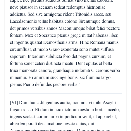
neve plausor in scenam sedeat redemptus histrioniae
addictus. Sed sive armigerae rident Tritonidis arces, seu
Lacedaemonio tellus habitata colono Sirenumque domus,
det primos versibus annos Maeoniumque bibat felici pectore
fontem. Mox et Socratico plenus grege mittat habenas liber,
et ingentis quatiat Demosthenis arma. Hinc Romana manus
circumfluat, et modo Graio exonerata sono mutet suffusa
saporem. Interdum subducta foro det pagina cursum, et
fortuna sonet celeri distincta meatu. Dent epulas et bella
truci memorata canore, grandiaque indomiti Ciceronis verba
minentur. Hi animum succinge bonis: sic flumine largo
plenus Pierio defundes pectore verba."
[VI] Dum hunc diligentius audio, non notavi mihi Ascylti
fugam <. . .> Et dum in hoc dictorum aestu in hortis incedo,
ingens scolasticorum turba in porticum venit, ut apparebat,
ab extemporali declamatione nescio cuius, qui
Agamemnonis suasoriam exceperat. Dum ergo iuvenes