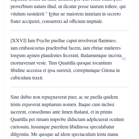
proverbium natum illud, ut dicatur posse taurum tollere, qui
vitulum sustulerit." Igitur ne maiorem iniuriam in secreto
frater acciperet, consurrexi ad officium nuptiale.
[XXVI] Iam Psyche puellae caput involverat flammeo,
iam embasicoetas praeferebat facem, iam ebriae mulieres
longum agmen plaudentes fecerant, thalamumque incesta
45
exornaverant veste. Tum Quartilla quoque iocantium
libidine accensa et ipsa surrexit, correptumque Gitona in
cubiculum traxit.
Sine dubio non repugnaverat puer, ac ne puella quidem
tristis expaverat nuptiarum nomen. Itaque cum inclusi
iacerent, consedimus ante limen thalami, et in primis
Quartilla per rimam improbe diductam adplicuerat oculum
curiosum, lusumque puerilem libidinosa speculabatur
diligentia. Me quoque ad idem spectaculum lenta manu