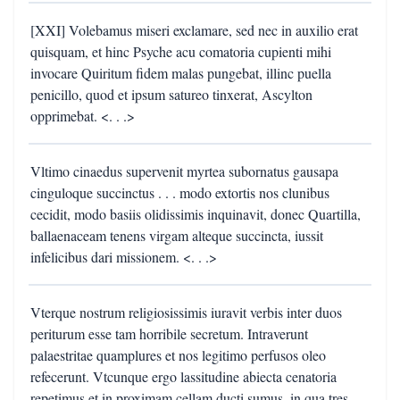
[XXI] Volebamus miseri exclamare, sed nec in auxilio erat
quisquam, et hinc Psyche acu comatoria cupienti mihi
invocare Quiritum fidem malas pungebat, illinc puella
penicillo, quod et ipsum satureo tinxerat, Ascylton
opprimebat. <. . .>
Vltimo cinaedus supervenit myrtea subornatus gausapa
cinguloque succinctus . . . modo extortis nos clunibus
cecidit, modo basiis olidissimis inquinavit, donec Quartilla,
ballaenaceam tenens virgam alteque succincta, iussit
infelicibus dari missionem. <. . .>
Vterque nostrum religiosissimis iuravit verbis inter duos
periturum esse tam horribile secretum. Intraverunt
palaestritae quamplures et nos legitimo perfusos oleo
refecerunt. Vtcunque ergo lassitudine abiecta cenatoria
repetimus et in proximam cellam ducti sumus, in qua tres