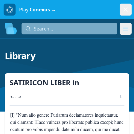
Dism
Play
Conexus →
Search...
Search...
Ope
Library
SATIRICON LIBER
in
<. . .>
1
[I] "Num alio genere Furiarum declamatores inquietantur,
qui clamant: 'Haec vulnera pro libertate publica excepi; hunc
oculum pro vobis impendi: date mihi ducem, qui me ducat