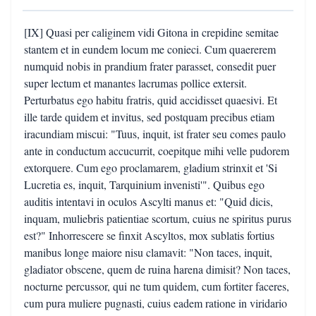
[IX] Quasi per caliginem vidi Gitona in crepidine semitae
stantem et in eundem locum me conieci. Cum quaererem
numquid nobis in prandium frater parasset, consedit puer
super lectum et manantes lacrumas pollice extersit.
Perturbatus ego habitu fratris, quid accidisset quaesivi. Et
ille tarde quidem et invitus, sed postquam precibus etiam
iracundiam miscui: "Tuus, inquit, ist frater seu comes paulo
ante in conductum accucurrit, coepitque mihi velle pudorem
extorquere. Cum ego proclamarem, gladium strinxit et 'Si
Lucretia es, inquit, Tarquinium invenisti'". Quibus ego
auditis intentavi in oculos Ascylti manus et: "Quid dicis,
inquam, muliebris patientiae scortum, cuius ne spiritus purus
est?" Inhorrescere se finxit Ascyltos, mox sublatis fortius
manibus longe maiore nisu clamavit: "Non taces, inquit,
gladiator obscene, quem de ruina harena dimisit? Non taces,
nocturne percussor, qui ne tum quidem, cum fortiter faceres,
cum pura muliere pugnasti, cuius eadem ratione in viridario