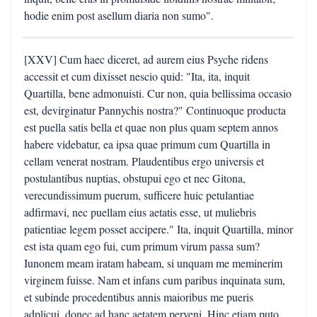
hodie enim post asellum diaria non sumo".
[XXV] Cum haec diceret, ad aurem eius Psyche ridens
accessit et cum dixisset nescio quid: "Ita, ita, inquit
Quartilla, bene admonuisti. Cur non, quia bellissima occasio
est, devirginatur Pannychis nostra?" Continuoque producta
est puella satis bella et quae non plus quam septem annos
habere videbatur, ea ipsa quae primum cum Quartilla in
cellam venerat nostram. Plaudentibus ergo universis et
postulantibus nuptias, obstupui ego et nec Gitona,
verecundissimum puerum, sufficere huic petulantiae
adfirmavi, nec puellam eius aetatis esse, ut muliebris
patientiae legem posset accipere." Ita, inquit Quartilla, minor
est ista quam ego fui, cum primum virum passa sum?
Iunonem meam iratam habeam, si unquam me meminerim
virginem fuisse. Nam et infans cum paribus inquinata sum,
et subinde procedentibus annis maioribus me pueris
adplicui, donec ad hanc aetatem perveni. Hinc etiam puto