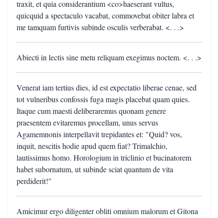
traxit, et quia considerantium <co>haeserant vultus,
quicquid a spectaculo vacabat, commovebat obiter labra et
me tamquam furtivis subinde osculis verberabat. <. . .>
Abiecti in lectis sine metu reliquam exegimus noctem. <. . .>
Venerat iam tertius dies, id est expectatio liberae cenae, sed
tot vulneribus confossis fuga magis placebat quam quies.
Itaque cum maesti deliberaremus quonam genere
praesentem evitaremus procellam, unus servus
Agamemnonis interpellavit trepidantes et: "Quid? vos,
inquit, nescitis hodie apud quem fiat? Trimalchio,
lautissimus homo. Horologium in triclinio et bucinatorem
habet subornatum, ut subinde sciat quantum de vita
perdiderit!"
Amicimur ergo diligenter obliti omnium malorum et Gitona