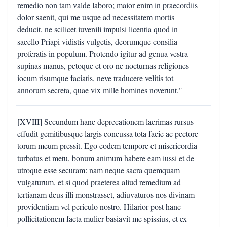
remedio non tam valde laboro; maior enim in praecordiis
dolor saenit, qui me usque ad necessitatem mortis
deducit, ne scilicet iuvenili impulsi licentia quod in
sacello Priapi vidistis vulgetis, deorumque consilia
proferatis in populum. Protendo igitur ad genua vestra
supinas manus, petoque et oro ne nocturnas religiones
iocum risumque faciatis, neve traducere velitis tot
annorum secreta, quae vix mille homines noverunt."
[XVIII] Secundum hanc deprecationem lacrimas rursus
effudit gemitibusque largis concussa tota facie ac pectore
torum meum pressit. Ego eodem tempore et misericordia
turbatus et metu, bonum animum habere eam iussi et de
utroque esse securam: nam neque sacra quemquam
vulgaturum, et si quod praeterea aliud remedium ad
tertianam deus illi monstrasset, adiuvaturos nos divinam
providentiam vel periculo nostro. Hilarior post hanc
pollicitationem facta mulier basiavit me spissius, et ex