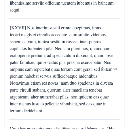
libentissime servile officium tuentem iubemus in balneum
sequi.
[XXVII] Nos interim vestiti errare coepimus, immo
iocari magis et circulis accedere, cum subito videmus
senem calvum, tunica vestitum russea, inter pueros
capillatos ludentem pila. Nec tam pueri nos, quamquam
erat operae pretium, ad spectaculum duxerant, quam ipse
pater familiae, qui soleatus pila prasina exercebatur. Nec
amplius eam repetebat quae terram contigerat, sed follem
50
plenum habebat servus sufficiebatque ludentibus.
Notavimus etiam res novas: nam duo spadones in diversa
parte circuli stabant, quorum alter matellam tenebat
argenteam, alter numerabat pilas, non quidem eas quae
inter manus lusu expellente vibrabant, sed eas quae in
terram decidebant.
Cum has ergo miraremur lautitias, accurrit Menelaus: "Hic