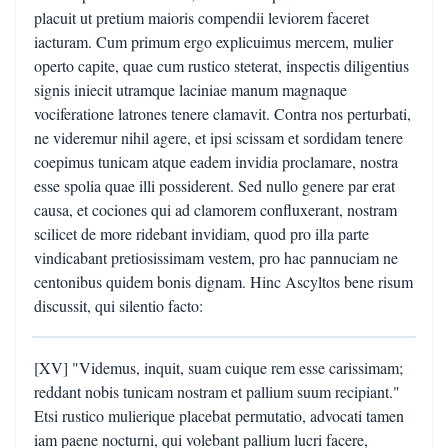
placuit ut pretium maioris compendii leviorem faceret
iacturam. Cum primum ergo explicuimus mercem, mulier
operto capite, quae cum rustico steterat, inspectis diligentius
signis iniecit utramque laciniae manum magnaque
vociferatione latrones tenere clamavit. Contra nos perturbati,
ne videremur nihil agere, et ipsi scissam et sordidam tenere
coepimus tunicam atque eadem invidia proclamare, nostra
esse spolia quae illi possiderent. Sed nullo genere par erat
causa, et cociones qui ad clamorem confluxerant, nostram
scilicet de more ridebant invidiam, quod pro illa parte
vindicabant pretiosissimam vestem, pro hac pannuciam ne
centonibus quidem bonis dignam. Hinc Ascyltos bene risum
discussit, qui silentio facto:
[XV] "Videmus, inquit, suam cuique rem esse carissimam;
reddant nobis tunicam nostram et pallium suum recipiant."
Etsi rustico mulierique placebat permutatio, advocati tamen
iam paene nocturni, qui volebant pallium lucri facere,