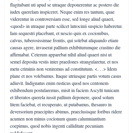
flagitabant uti apud se utraque deponerentur ac postero die
iudex querelam inspiceret. Neque enim res tantum, quae
viderentur in controversiam esse, sed longe aliud quaeri,
<quod> in utraque parte scilicet latrocinii suspicio haberetur.
Iam sequestri placebant, et nescio quis ex cocionibus,
calvus, tuberosissimae frontis, qui solebat aliquando etiam
causas agere, invaserat pallium exhibiturumque crastino die
affirmabat. Ceterum apparebat nihil aliud quaeri nisi ut
semel deposita vestis inter praedones strangularetur, et nos
metu criminis non veniremus ad constitutum. <. . .> Idem
plane et nos volebamus. Itaque utriusque partis votum casus
adiuvit. Indignatus enim rusticus quod nos centonem
exhibendum postularemus, misit in faciem Ascylti tunicam
et liberatos querela iussit pallium deponere, quod solum
litem faciebat, et recuperato, ut putabamus, thesauro in
deversorium praecipites abimus, praeclusisque foribus ridere
acumen non minus cocionum quam calumniantium
coepimus, quod nobis ingenti calliditate pecuniam
reddidissent.