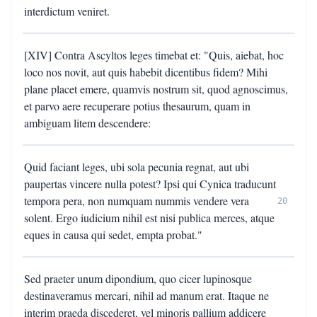
interdictum veniret.
[XIV] Contra Ascyltos leges timebat et: "Quis, aiebat, hoc
loco nos novit, aut quis habebit dicentibus fidem? Mihi
plane placet emere, quamvis nostrum sit, quod agnoscimus,
et parvo aere recuperare potius thesaurum, quam in
ambiguam litem descendere:
Quid faciant leges, ubi sola pecunia regnat, aut ubi
paupertas vincere nulla potest? Ipsi qui Cynica traducunt
tempora pera, non numquam nummis vendere vera
20
solent. Ergo iudicium nihil est nisi publica merces, atque
eques in causa qui sedet, empta probat."
Sed praeter unum dipondium, quo cicer lupinosque
destinaveramus mercari, nihil ad manum erat. Itaque ne
interim praeda discederet, vel minoris pallium addicere