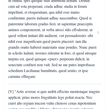
ut omnia, spes quoque suas ambitioni donant. Deinde
cum ad vota properant, cruda adhuc studia in forum
impellunt, et eloquentiam, qua nihil esse maius
confitentur, pueris induunt adhuc nascentibus. Quod si
paterentur laborum gradus fieri, ut sapientiae praeceptis
animos componerent, ut verba atroci stilo effoderent, ut
5
quod vellent imitari diti audirent, <ut persuaderent> sibi
nihil esse magnificum quod pueris placeret: iam illa
grandis oratio haberet maiestatis suae pondus. Nunc pueri
in scholis ludunt, iuvenes ridentur in foro, et quod utroque
turpius est, quod quisque <puer> perperam didicit, in
senectute confiteri non vult. Sed ne me putes improbasse
schedium Lucilianae humilitatis, quod sentio, et ipse
carmine effingam:
[V] "Artis severae si quis ambit effectus mentemque magnis
applicat, prius mores frugalitatis lege poliat exacta. Nec
curet alto regiam trucem vultu cliensve cenas inpotentium
captet, nec perditis addictus obruat vino mentis calorem;