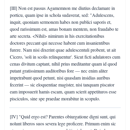
[III] Non est passus Agamemnon me diutius declamare in
porticu, quam ipse in schola sudaverat, sed: "Adulescens,
inquit, quoniam sermonem habes non publici saporis et,
quod rarissimum est, amas bonam mentem, non fraudabo te
arte secreta. <Nihil> nimirum in his exercitationibus
doctores peccant qui necesse habent cum insanientibus
furere. Nam nisi dixerint quae adulescentuli probent, ut ait
Cicero, 'soli in scolis relinquentur'. Sicut ficti adulatores cum
cenas divitum captant, nihil prius meditantur quam id quod
putant gratissimum auditoribus fore — nec enim aliter
impetrabunt quod petunt, nisi quasdam insidias auribus
fecerint — sic eloquentiae magister, nisi tanquam piscator
eam imposuerit hamis escam, quam scierit appetituros esse
pisciculos, sine spe praedae morabitur in scopulo.
[IV] "Quid ergo est? Parentes obiurgatione digni sunt, qui
nolunt liberos suos severa lege proficere. Primum enim sic