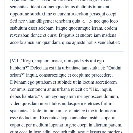
sententias rident ordinemque totius dictionis infamant,
opportune subduxi me et cursim Ascylton persequi coepi.
Sed nec viam diligenter tenebam quia <. . .> nec quo loco
stabulum esset sciebam. Itaque quocumque ieram, eodem
revertabar, donec et cursu fatigatus et sudore iam madens
accedo aniculam quandam, quae agreste holus vendebat et:
[VII] "Rogo, inquam, mater, numquid scis ubi ego
habitem?" Delectata est illa urbanitate tam stulta et: "Quidni
sciam?" inquit, consurrexitque et coepit me praecedere.
Divinam ego putabam et subinde ut in locum secretiorem
venimus, centonem anus urbana reiecit et: "Hic, inquit,
debes habitare." Cum ego negarem me agnoscere domum,
video quosdam inter titulos nudasque meretrices furtim
spatiantes. Tarde, immo iam sero intellexi me in fornicem
esse deductum. Execratus itaque aniculae insidias operui
caput et per medium lupanar fugere coepi in alteram partem,
cum ecce in ipso aditu occurrit mihi aeque lassus ac moriens