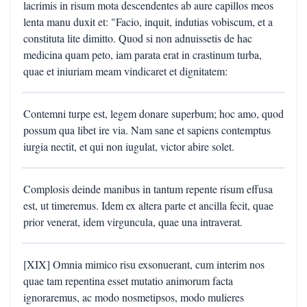
lacrimis in risum mota descendentes ab aure capillos meos
lenta manu duxit et: "Facio, inquit, indutias vobiscum, et a
constituta lite dimitto. Quod si non adnuissetis de hac
medicina quam peto, iam parata erat in crastinum turba,
quae et iniuriam meam vindicaret et dignitatem:
Contemni turpe est, legem donare superbum; hoc amo, quod
possum qua libet ire via. Nam sane et sapiens contemptus
iurgia nectit, et qui non iugulat, victor abire solet.
Complosis deinde manibus in tantum repente risum effusa
est, ut timeremus. Idem ex altera parte et ancilla fecit, quae
prior venerat, idem virguncula, quae una intraverat.
[XIX] Omnia mimico risu exsonuerant, cum interim nos
quae tam repentina esset mutatio animorum facta
ignoraremus, ac modo nosmetipsos, modo mulieres