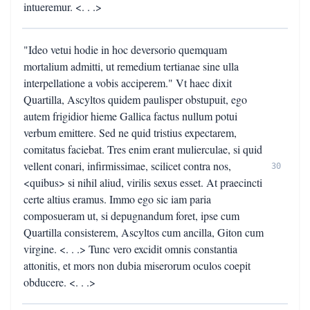
intueremur. <. . .>
"Ideo vetui hodie in hoc deversorio quemquam
mortalium admitti, ut remedium tertianae sine ulla
interpellatione a vobis acciperem." Vt haec dixit
Quartilla, Ascyltos quidem paulisper obstupuit, ego
autem frigidior hieme Gallica factus nullum potui
verbum emittere. Sed ne quid tristius expectarem,
comitatus faciebat. Tres enim erant mulierculae, si quid
vellent conari, infirmissimae, scilicet contra nos,
30
<quibus> si nihil aliud, virilis sexus esset. At praecincti
certe altius eramus. Immo ego sic iam paria
composueram ut, si depugnandum foret, ipse cum
Quartilla consisterem, Ascyltos cum ancilla, Giton cum
virgine. <. . .> Tunc vero excidit omnis constantia
attonitis, et mors non dubia miserorum oculos coepit
obducere. <. . .>