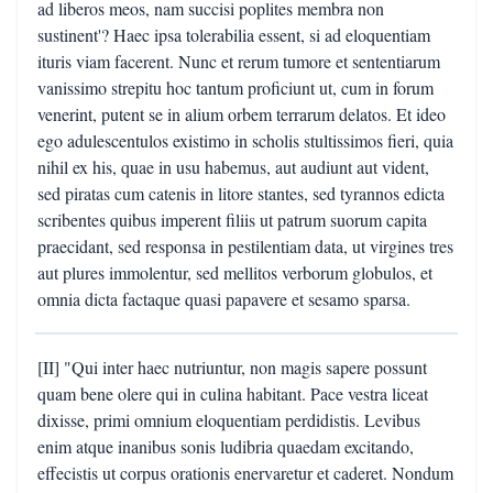
ad liberos meos, nam succisi poplites membra non
sustinent'? Haec ipsa tolerabilia essent, si ad eloquentiam
ituris viam facerent. Nunc et rerum tumore et sententiarum
vanissimo strepitu hoc tantum proficiunt ut, cum in forum
venerint, putent se in alium orbem terrarum delatos. Et ideo
ego adulescentulos existimo in scholis stultissimos fieri, quia
nihil ex his, quae in usu habemus, aut audiunt aut vident,
sed piratas cum catenis in litore stantes, sed tyrannos edicta
scribentes quibus imperent filiis ut patrum suorum capita
praecidant, sed responsa in pestilentiam data, ut virgines tres
aut plures immolentur, sed mellitos verborum globulos, et
omnia dicta factaque quasi papavere et sesamo sparsa.
[II] "Qui inter haec nutriuntur, non magis sapere possunt
quam bene olere qui in culina habitant. Pace vestra liceat
dixisse, primi omnium eloquentiam perdidistis. Levibus
enim atque inanibus sonis ludibria quaedam excitando,
effecistis ut corpus orationis enervaretur et caderet. Nondum