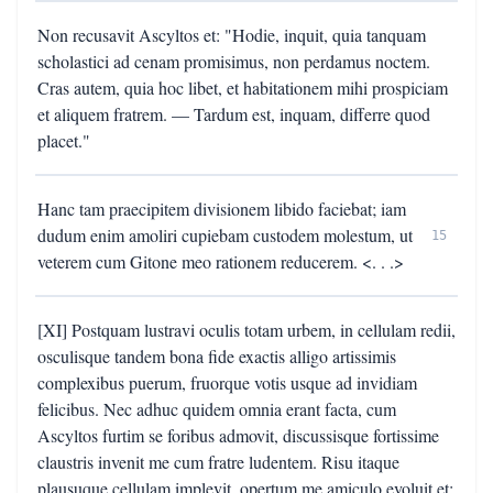
Non recusavit Ascyltos et: "Hodie, inquit, quia tanquam
scholastici ad cenam promisimus, non perdamus noctem.
Cras autem, quia hoc libet, et habitationem mihi prospiciam
et aliquem fratrem. — Tardum est, inquam, differre quod
placet."
Hanc tam praecipitem divisionem libido faciebat; iam
dudum enim amoliri cupiebam custodem molestum, ut
15
veterem cum Gitone meo rationem reducerem. <. . .>
[XI] Postquam lustravi oculis totam urbem, in cellulam redii,
osculisque tandem bona fide exactis alligo artissimis
complexibus puerum, fruorque votis usque ad invidiam
felicibus. Nec adhuc quidem omnia erant facta, cum
Ascyltos furtim se foribus admovit, discussisque fortissime
claustris invenit me cum fratre ludentem. Risu itaque
plausuque cellulam implevit, opertum me amiculo evoluit et: