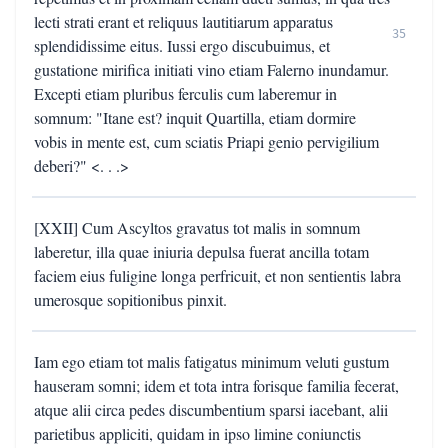
lecti strati erant et reliquus lautitiarum apparatus
35
splendidissime eitus. Iussi ergo discubuimus, et
gustatione mirifica initiati vino etiam Falerno inundamur.
Excepti etiam pluribus ferculis cum laberemur in
somnum: "Itane est? inquit Quartilla, etiam dormire
vobis in mente est, cum sciatis Priapi genio pervigilium
deberi?" <. . .>
[XXII] Cum Ascyltos gravatus tot malis in somnum
laberetur, illa quae iniuria depulsa fuerat ancilla totam
faciem eius fuligine longa perfricuit, et non sentientis labra
umerosque sopitionibus pinxit.
Iam ego etiam tot malis fatigatus minimum veluti gustum
hauseram somni; idem et tota intra forisque familia fecerat,
atque alii circa pedes discumbentium sparsi iacebant, alii
parietibus appliciti, quidam in ipso limine coniunctis