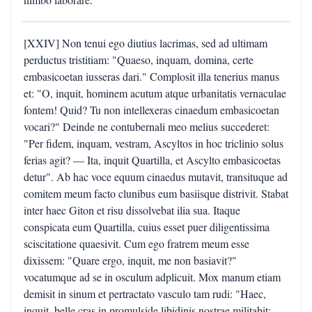
[XXIV] Non tenui ego diutius lacrimas, sed ad ultimam
perductus tristitiam: "Quaeso, inquam, domina, certe
embasicoetan iusseras dari." Complosit illa tenerius manus
et: "O, inquit, hominem acutum atque urbanitatis vernaculae
fontem! Quid? Tu non intellexeras cinaedum embasicoetan
vocari?" Deinde ne contubernali meo melius succederet:
"Per fidem, inquam, vestram, Ascyltos in hoc triclinio solus
ferias agit? — Ita, inquit Quartilla, et Ascylto embasicoetas
detur". Ab hac voce equum cinaedus mutavit, transituque ad
comitem meum facto clunibus eum basiisque distrivit. Stabat
inter haec Giton et risu dissolvebat ilia sua. Itaque
conspicata eum Quartilla, cuius esset puer diligentissima
sciscitatione quaesivit. Cum ego fratrem meum esse
dixissem: "Quare ergo, inquit, me non basiavit?"
vocatumque ad se in osculum adplicuit. Mox manum etiam
demisit in sinum et pertractato vasculo tam rudi: "Haec,
inquit, belle cras in promulside libidinis nostrae militabit;