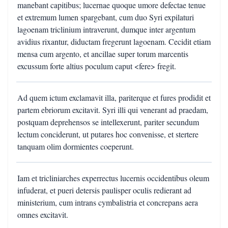
manebant capitibus; lucernae quoque umore defectae tenue
et extremum lumen spargebant, cum duo Syri expilaturi
lagoenam triclinium intraverunt, dumque inter argentum
avidius rixantur, diductam fregerunt lagoenam. Cecidit etiam
mensa cum argento, et ancillae super torum marcentis
excussum forte altius poculum caput <fere> fregit.
Ad quem ictum exclamavit illa, pariterque et fures prodidit et
partem ebriorum excitavit. Syri illi qui venerant ad praedam,
postquam deprehensos se intellexerunt, pariter secundum
lectum conciderunt, ut putares hoc convenisse, et stertere
tanquam olim dormientes coeperunt.
Iam et tricliniarches experrectus lucernis occidentibus oleum
infuderat, et pueri detersis paulisper oculis redierant ad
ministerium, cum intrans cymbalistria et concrepans aera
omnes excitavit.