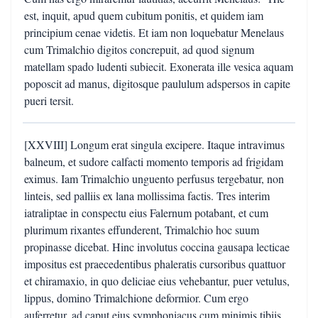
est, inquit, apud quem cubitum ponitis, et quidem iam
principium cenae videtis. Et iam non loquebatur Menelaus
cum Trimalchio digitos concrepuit, ad quod signum
matellam spado ludenti subiecit. Exonerata ille vesica aquam
poposcit ad manus, digitosque paululum adspersos in capite
pueri tersit.
[XXVIII] Longum erat singula excipere. Itaque intravimus
balneum, et sudore calfacti momento temporis ad frigidam
eximus. Iam Trimalchio unguento perfusus tergebatur, non
linteis, sed palliis ex lana mollissima factis. Tres interim
iatraliptae in conspectu eius Falernum potabant, et cum
plurimum rixantes effunderent, Trimalchio hoc suum
propinasse dicebat. Hinc involutus coccina gausapa lecticae
impositus est praecedentibus phaleratis cursoribus quattuor
et chiramaxio, in quo deliciae eius vehebantur, puer vetulus,
lippus, domino Trimalchione deformior. Cum ergo
auferretur, ad caput eius symphoniacus cum minimis tibiis