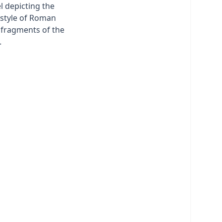
el depicting the
estyle of Roman
y fragments of the
.