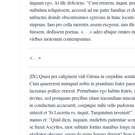
inquam ego. At ille deficiens: "Cum errarem, inquit, pe
stabulum reliquissem, accessit ad me pater familiae et 
anfractus deinde obscurissimos egressus in hunc locum 
stuprum. Iam pro cella meretrix assem exegerat, iam ille
fuissem, dedissem poenas. <. . .> adeo ubique omnes mih
viribus molestum contempsimus.
<. . .>
[IX] Quasi per caliginem vidi Gitona in crepidine semi
Cum quaererem numquid nobis in prandium frater parass
lacrumas pollice extersit. Perturbatus ego habitu fratris,
invitus, sed postquam precibus etiam iracundiam miscui: 
in conductum accucurrit, coepitque mihi velle pudore
strinxit et 'Si Lucretia es, inquit, Tarquinium invenisti'
manus et: "Quid dicis, inquam, muliebris patientiae scor
se finxit Ascyltos, mox sublatis fortius manibus longe m
gladiator obscene, quem de ruina harena dimisit? Non t