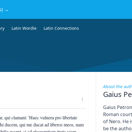
s) →
ary
Latin Wordle
Latin Connections
About the aut
Gaius Pe
1
Gaius Petron
Roman courti
, qui clamant: 'Haec vulnera pro libertate
of Nero. He i
ihi ducem, qui me ducat ad liberos meos, nam
be the author
bilia essent, si ad eloquentiam ituris viam