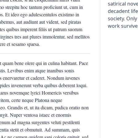
satirical nov
o strepitu hoc tantum proficiunt ut, cum in
decadent lif
os. Et ideo ego adulescentulos existimo in
society. Onl
 habemus, aut audiunt aut vident, sed piratas
work survive
ntes quibus imperent filiis ut patrum suorum
virgines tres aut plures immolentur, sed mellitos
ere et sesamo sparsa.
t quam bene olere qui in culina habitant. Pace
stis. Levibus enim atque inanibus sonis
nis enervaretur et caderet. Nondum iuvenes
ides invenerunt verba quibus deberent loqui.
arus novemque lyrici Homericis versibus
citem, certe neque Platona neque
o. Grandis et, ut ita dicam, pudica oratio non
urgit. Nuper ventosa istaec et enormis
num ad magna surgentes veluti pestilenti
entia stetit et obmutuit. Ad summam, quis
Ac ne carmen quidem sani coloris enituit, sed