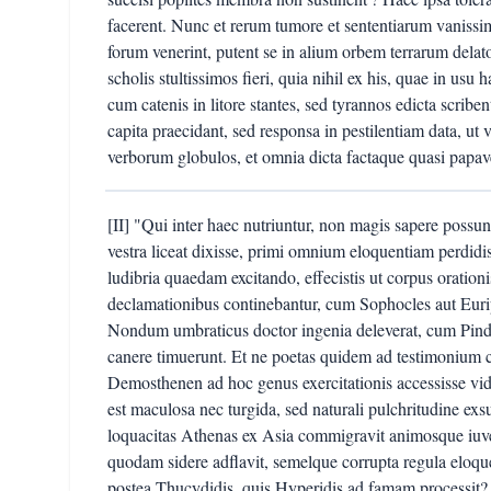
facerent. Nunc et rerum tumore et sententiarum vanissim
forum venerint, putent se in alium orbem terrarum delat
scholis stultissimos fieri, quia nihil ex his, quae in usu
cum catenis in litore stantes, sed tyrannos edicta scribe
capita praecidant, sed responsa in pestilentiam data, ut 
verborum globulos, et omnia dicta factaque quasi papav
[II] "Qui inter haec nutriuntur, non magis sapere possun
vestra liceat dixisse, primi omnium eloquentiam perdidi
ludibria quaedam excitando, effecistis ut corpus oratio
declamationibus continebantur, cum Sophocles aut Eurip
Nondum umbraticus doctor ingenia deleverat, cum Pind
canere timuerunt. Et ne poetas quidem ad testimonium 
Demosthenen ad hoc genus exercitationis accessisse vide
est maculosa nec turgida, sed naturali pulchritudine exs
loquacitas Athenas ex Asia commigravit animosque iuve
quodam sidere adflavit, semelque corrupta regula eloqu
postea Thucydidis, quis Hyperidis ad famam processit? 