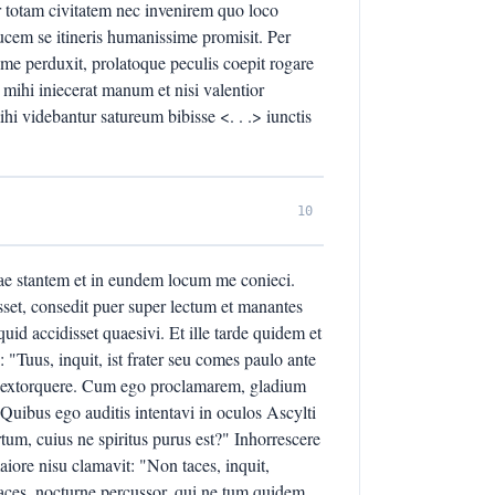
r totam civitatem nec invenirem quo loco
ducem se itineris humanissime promisit. Per
me perduxit, prolatoque peculis coepit rogare
 mihi iniecerat manum et nisi valentior
i videbantur satureum bibisse <. . .> iunctis
10
tae stantem et in eundem locum me conieci.
et, consedit puer super lectum et manantes
 quid accidisset quaesivi. Et ille tarde quidem et
"Tuus, inquit, ist frater seu comes paulo ante
m extorquere. Cum ego proclamarem, gladium
". Quibus ego auditis intentavi in oculos Ascylti
tum, cuius ne spiritus purus est?" Inhorrescere
aiore nisu clamavit: "Non taces, inquit,
aces, nocturne percussor, qui ne tum quidem,