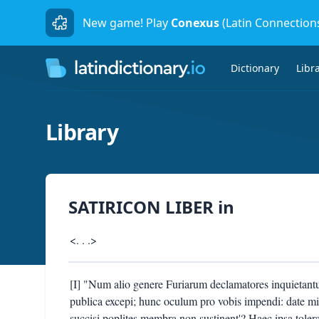
New game! Play
Conexus
(Latin Connection
Dictionary
Libr
Library
SATIRICON LIBER
in
<. . .>
[I] "Num alio genere Furiarum declamatores inquietantur
publica excepi; hunc oculum pro vobis impendi: date m
succisi poplites membra non sustinent'? Haec ipsa tolera