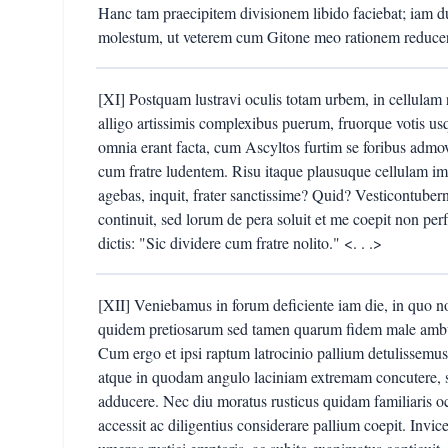
Hanc tam praecipitem divisionem libido faciebat; iam
molestum, ut veterem cum Gitone meo rationem reducer
[XI] Postquam lustravi oculis totam urbem, in cellulam 
alligo artissimis complexibus puerum, fruorque votis u
omnia erant facta, cum Ascyltos furtim se foribus admovi
cum fratre ludentem. Risu itaque plausuque cellulam im
agebas, inquit, frater sanctissime? Quid? Vesticontuber
continuit, sed lorum de pera soluit et me coepit non perf
dictis: "Sic dividere cum fratre nolito." <. . .>
[XII] Veniebamus in forum deficiente iam die, in quo 
quidem pretiosarum sed tamen quarum fidem male ambula
Cum ergo et ipsi raptum latrocinio pallium detulissemu
atque in quodam angulo laciniam extremam concutere, s
adducere. Nec diu moratus rusticus quidam familiaris o
accessit ac diligentius considerare pallium coepit. Inv