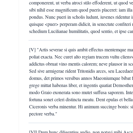
componerent, ut verba atroci stilo effoderent, ut quod ve
sibi nihil esse magnificum quod pueris placeret: iam illa
pondus. Nunc pueri in scholis ludunt, iuvenes ridentur i
quisque <puer> perperam didicit, in senectute confiteri
schedium Lucilianae humilitatis, quod sentio, et ipse c
[V] "Artis severae si quis ambit effectus mentemque magn
poliat exacta. Nec curet alto regiam trucem vultu cliens
addictus obruat vino mentis calorem; neve plausor in sc
Sed sive armigerae rident Tritonidis arces, seu Laceda
domus, det primos versibus annos Maeoniumque bibat fe
grege mittat habenas liber, et ingentis quatiat Demost
modo Graio exonerata sono mutet suffusa saporem. Inte
fortuna sonet celeri distincta meatu. Dent epulas et bel
Ciceronis verba minentur. Hi animum succinge bonis: si
pectore verba."
[VI] Dum hunc diligentius audio, non notavi mihi Ascyl