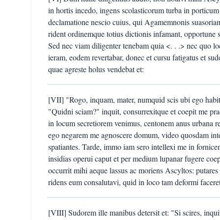
in hortis incedo, ingens scolasticorum turba in porticum
declamatione nescio cuius, qui Agamemnonis suasoriam
rident ordinemque totius dictionis infamant, opportune
Sed nec viam diligenter tenebam quia <. . .> nec quo 
ieram, eodem revertabar, donec et cursu fatigatus et 
quae agreste holus vendebat et:
[VII] "Rogo, inquam, mater, numquid scis ubi ego habitem
"Quidni sciam?" inquit, consurrexitque et coepit me p
in locum secretiorem venimus, centonem anus urbana rei
ego negarem me agnoscere domum, video quosdam inter 
spatiantes. Tarde, immo iam sero intellexi me in fornic
insidias operui caput et per medium lupanar fugere coep
occurrit mihi aeque lassus ac moriens Ascyltos: putare
ridens eum consalutavi, quid in loco tam deformi faceret
[VIII] Sudorem ille manibus detersit et: "Si scires, inq