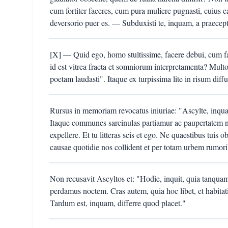
cum fortiter faceres, cum pura muliere pugnasti, cuius ea
deversorio puer es. — Subduxisti te, inquam, a praecept
[X] — Quid ego, homo stultissime, facere debui, cum f
id est vitrea fracta et somniorum interpretamenta? Multo 
poetam laudasti". Itaque ex turpissima lite in risum diffu
Rursus in memoriam revocatus iniuriae: "Ascylte, inqua
Itaque communes sarcinulas partiamur ac paupertatem n
expellere. Et tu litteras scis et ego. Ne quaestibus tuis 
causae quotidie nos collident et per totam urbem rumori
Non recusavit Ascyltos et: "Hodie, inquit, quia tanqua
perdamus noctem. Cras autem, quia hoc libet, et habita
Tardum est, inquam, differre quod placet."