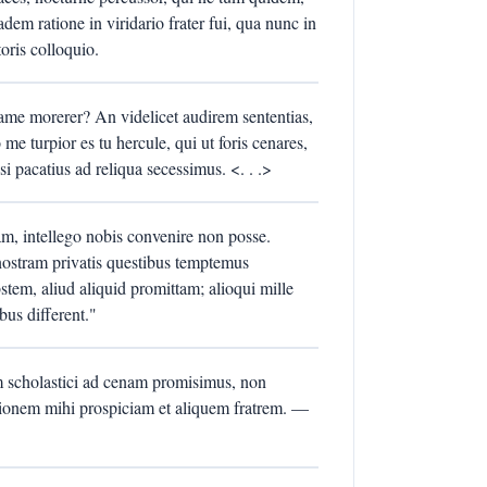
dem ratione in viridario frater fui, qua nunc in
oris colloquio.
ame morerer? An videlicet audirem sententias,
me turpior es tu hercule, qui ut foris cenares,
si pacatius ad reliqua secessimus. <. . .>
m, intellego nobis convenire non posse.
ostram privatis questibus temptemus
obstem, aliud aliquid promittam; alioqui mille
bus different."
m scholastici ad cenam promisimus, non
tionem mihi prospiciam et aliquem fratrem. —