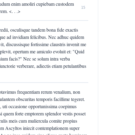
 dudum enim amoliri cupiebam custodem
15
em. <. . .>
redii, osculisque tandem bona fide exactis
sque ad invidiam felicibus. Nec adhuc quidem
t, discussisque fortissime claustris invenit me
plevit, opertum me amiculo evoluit et: "Quid
nium facis?" Nec se solum intra verba
unctorie verberare, adiectis etiam petulantibus
notavimus frequentiam rerum venalium, non
ntem obscuritas temporis facillime tegeret.
s, uti occasione opportunissima coepimus
i quem forte emptorem splendor vestis posset
culis meis cum muliercula comite propius
icem Ascyltos iniecit contemplationem super