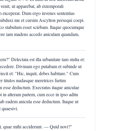
 venit, ut apparebat, ab extemporali
 exceperat. Dum ergo iuvenes sententias
 subduxi me et cursim Ascylton persequi coepi.
loco stabulum esset sciebam. Itaque quocumque
sudore iam madens accedo aniculam quandam,
?" Delectata est illa urbanitate tam stulta et:
raecedere. Divinam ego putabam et subinde ut
ecit et: "Hic, inquit, debes habitare." Cum
titulos nudasque meretrices furtim
em esse deductum. Execratus itaque aniculae
i in alteram partem, cum ecce in ipso aditu
s ab eadem anicula esse deductum. Itaque ut
 quaesivi.
uit, quae mihi acciderunt. — Quid novi?"