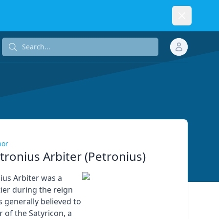
Dismiss
Search...
Search...
hor
tronius Arbiter (Petronius)
ius Arbiter was a
er during the reign
s generally believed to
 of the Satyricon, a