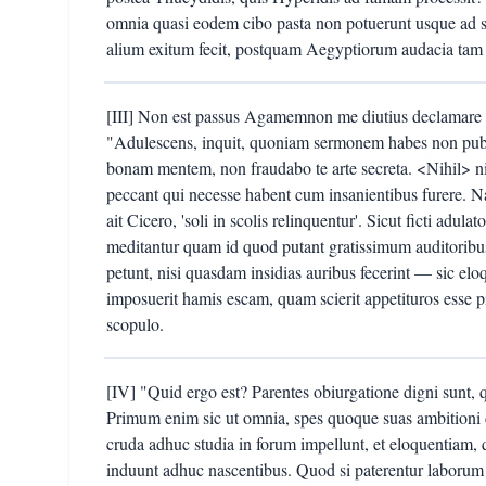
omnia quasi eodem cibo pasta non potuerunt usque ad 
alium exitum fecit, postquam Aegyptiorum audacia tam
[III] Non est passus Agamemnon me diutius declamare in
"Adulescens, inquit, quoniam sermonem habes non publi
bonam mentem, non fraudabo te arte secreta. <Nihil> ni
peccant qui necesse habent cum insanientibus furere. Na
ait Cicero, 'soli in scolis relinquentur'. Sicut ficti adul
meditantur quam id quod putant gratissimum auditoribu
petunt, nisi quasdam insidias auribus fecerint — sic elo
imposuerit hamis escam, quam scierit appetituros esse p
scopulo.
[IV] "Quid ergo est? Parentes obiurgatione digni sunt, q
Primum enim sic ut omnia, spes quoque suas ambitioni 
cruda adhuc studia in forum impellunt, et eloquentiam, q
induunt adhuc nascentibus. Quod si paterentur laborum g