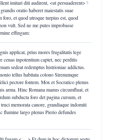
llent imitari diti audirent, <ut persuaderent>
5
 grandis oratio haberet maiestatis suae
n foro, et quod utroque turpius est, quod
 non vult. Sed ne me putes improbasse
armine effingam:
is applicat, prius mores frugalitatis lege
ve cenas inpotentium captet, nec perditis
enam sedeat redemptus histrioniae addictus.
emonio tellus habitata colono Sirenumque
lici pectore fontem. Mox et Socratico plenus
henis arma. Hinc Romana manus circumfluat, et
rdum subducta foro det pagina cursum, et
la truci memorata canore, grandiaque indomiti
c flumine largo plenus Pierio defundes
ti fugam <. . .> Et dum in hoc dictorum aestu