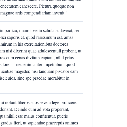
senectutem canescere. Pictura quoque non
 magnae artis compendiariam invenit."
 porticu, quam ipse in schola sudaverat, sed:
ci saporis et, quod rarissimum est, amas
mirum in his exercitationibus doctores
m nisi dixerint quae adulescentuli probent, ut
atores cum cenas divitum captant, nihil prius
s fore — nec enim aliter impetrabunt quod
quentiae magister, nisi tanquam piscator eam
isciculos, sine spe praedae morabitur in
ui nolunt liberos suos severa lege proficere.
donant. Deinde cum ad vota properant,
ua nihil esse maius confitentur, pueris
radus fieri, ut sapientiae praeceptis animos