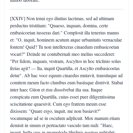
[XXIV] Non tenui ego diutius lacrimas, sed ad ultimam
perductus tristitiam: "Quaeso, inquam, domina, certe
embasicoetan iusseras dari." Complosit illa tenerius manus
et: "O, inquit, hominem acutum atque urbanitatis vernaculae
fontem! Quid? Tu non intellexeras cinaedum embasicoetan
vocari?" Deinde ne contubernali meo melius succederet:
"Per fidem, inquam, vestram, Ascyltos in hoc triclinio solus
ferias agit? — Ita, inquit Quartilla, et Ascylto embasicoetas
detur". Ab hac voce equum cinaedus mutavit, transituque ad
comitem meum facto clunibus eum basiisque distrivit. Stabat
inter haec Giton et risu dissolvebat ilia sua. Itaque
conspicata eum Quartilla, cuius esset puer diligentissima
sciscitatione quaesivit. Cum ego fratrem meum esse
dixissem: "Quare ergo, inquit, me non basiavit?"
vocatumque ad se in osculum adplicuit. Mox manum etiam
demisit in sinum et pertractato vasculo tam rudi: "Haec,
inquit, belle cras in promulside libidinis nostrae militabit;