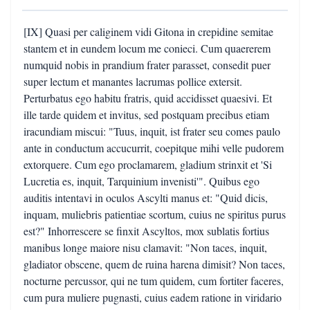
[IX] Quasi per caliginem vidi Gitona in crepidine semitae
stantem et in eundem locum me conieci. Cum quaererem
numquid nobis in prandium frater parasset, consedit puer
super lectum et manantes lacrumas pollice extersit.
Perturbatus ego habitu fratris, quid accidisset quaesivi. Et
ille tarde quidem et invitus, sed postquam precibus etiam
iracundiam miscui: "Tuus, inquit, ist frater seu comes paulo
ante in conductum accucurrit, coepitque mihi velle pudorem
extorquere. Cum ego proclamarem, gladium strinxit et 'Si
Lucretia es, inquit, Tarquinium invenisti'". Quibus ego
auditis intentavi in oculos Ascylti manus et: "Quid dicis,
inquam, muliebris patientiae scortum, cuius ne spiritus purus
est?" Inhorrescere se finxit Ascyltos, mox sublatis fortius
manibus longe maiore nisu clamavit: "Non taces, inquit,
gladiator obscene, quem de ruina harena dimisit? Non taces,
nocturne percussor, qui ne tum quidem, cum fortiter faceres,
cum pura muliere pugnasti, cuius eadem ratione in viridario