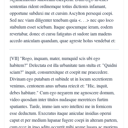
sententias rident ordinemque totius dictionis infamant,
opportune subduxi me et cursim Ascylton persequi coepi.
Sed nec viam diligenter tenebam quia <. . .> nec quo loco
stabulum esset sciebam. Itaque quocumque ieram, eodem
revertabar, donec et cursu fatigatus et sudore iam madens
accedo aniculam quandam, quae agreste holus vendebat et:
[VII] "Rogo, inquam, mater, numquid scis ubi ego
habitem?" Delectata est illa urbanitate tam stulta et: "Quidni
sciam?" inquit, consurrexitque et coepit me praecedere.
Divinam ego putabam et subinde ut in locum secretiorem
venimus, centonem anus urbana reiecit et: "Hic, inquit,
debes habitare." Cum ego negarem me agnoscere domum,
video quosdam inter titulos nudasque meretrices furtim
spatiantes. Tarde, immo iam sero intellexi me in fornicem
esse deductum. Execratus itaque aniculae insidias operui
caput et per medium lupanar fugere coepi in alteram partem,
cum ecce in ipso aditu occurrit mihi aeque lassus ac moriens