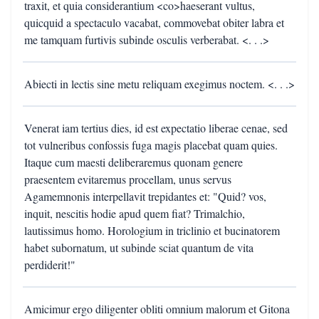
traxit, et quia considerantium <co>haeserant vultus,
quicquid a spectaculo vacabat, commovebat obiter labra et
me tamquam furtivis subinde osculis verberabat. <. . .>
Abiecti in lectis sine metu reliquam exegimus noctem. <. . .>
Venerat iam tertius dies, id est expectatio liberae cenae, sed
tot vulneribus confossis fuga magis placebat quam quies.
Itaque cum maesti deliberaremus quonam genere
praesentem evitaremus procellam, unus servus
Agamemnonis interpellavit trepidantes et: "Quid? vos,
inquit, nescitis hodie apud quem fiat? Trimalchio,
lautissimus homo. Horologium in triclinio et bucinatorem
habet subornatum, ut subinde sciat quantum de vita
perdiderit!"
Amicimur ergo diligenter obliti omnium malorum et Gitona