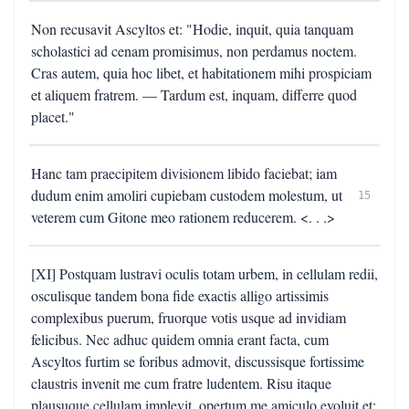
Non recusavit Ascyltos et: "Hodie, inquit, quia tanquam
scholastici ad cenam promisimus, non perdamus noctem.
Cras autem, quia hoc libet, et habitationem mihi prospiciam
et aliquem fratrem. — Tardum est, inquam, differre quod
placet."
Hanc tam praecipitem divisionem libido faciebat; iam
dudum enim amoliri cupiebam custodem molestum, ut
15
veterem cum Gitone meo rationem reducerem. <. . .>
[XI] Postquam lustravi oculis totam urbem, in cellulam redii,
osculisque tandem bona fide exactis alligo artissimis
complexibus puerum, fruorque votis usque ad invidiam
felicibus. Nec adhuc quidem omnia erant facta, cum
Ascyltos furtim se foribus admovit, discussisque fortissime
claustris invenit me cum fratre ludentem. Risu itaque
plausuque cellulam implevit, opertum me amiculo evoluit et: