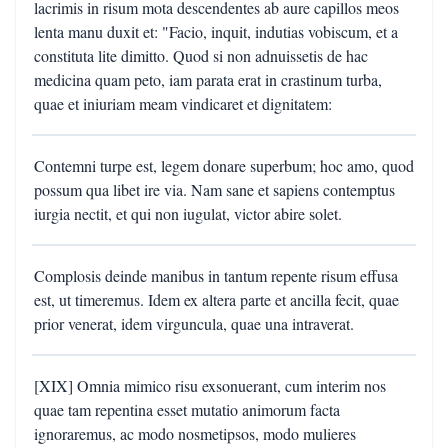
lacrimis in risum mota descendentes ab aure capillos meos
lenta manu duxit et: "Facio, inquit, indutias vobiscum, et a
constituta lite dimitto. Quod si non adnuissetis de hac
medicina quam peto, iam parata erat in crastinum turba,
quae et iniuriam meam vindicaret et dignitatem:
Contemni turpe est, legem donare superbum; hoc amo, quod
possum qua libet ire via. Nam sane et sapiens contemptus
iurgia nectit, et qui non iugulat, victor abire solet.
Complosis deinde manibus in tantum repente risum effusa
est, ut timeremus. Idem ex altera parte et ancilla fecit, quae
prior venerat, idem virguncula, quae una intraverat.
[XIX] Omnia mimico risu exsonuerant, cum interim nos
quae tam repentina esset mutatio animorum facta
ignoraremus, ac modo nosmetipsos, modo mulieres