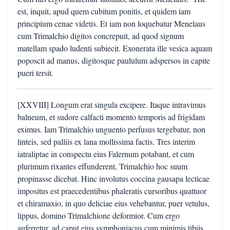
est, inquit, apud quem cubitum ponitis, et quidem iam
principium cenae videtis. Et iam non loquebatur Menelaus
cum Trimalchio digitos concrepuit, ad quod signum
matellam spado ludenti subiecit. Exonerata ille vesica aquam
poposcit ad manus, digitosque paululum adspersos in capite
pueri tersit.
[XXVIII] Longum erat singula excipere. Itaque intravimus
balneum, et sudore calfacti momento temporis ad frigidam
eximus. Iam Trimalchio unguento perfusus tergebatur, non
linteis, sed palliis ex lana mollissima factis. Tres interim
iatraliptae in conspectu eius Falernum potabant, et cum
plurimum rixantes effunderent, Trimalchio hoc suum
propinasse dicebat. Hinc involutus coccina gausapa lecticae
impositus est praecedentibus phaleratis cursoribus quattuor
et chiramaxio, in quo deliciae eius vehebantur, puer vetulus,
lippus, domino Trimalchione deformior. Cum ergo
auferretur, ad caput eius symphoniacus cum minimis tibiis