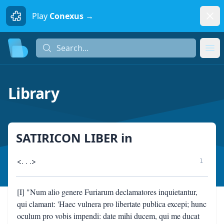
Dism
Play
Conexus →
Search...
Search...
Ope
Library
SATIRICON LIBER
in
<. . .>
1
[I] "Num alio genere Furiarum declamatores inquietantur,
qui clamant: 'Haec vulnera pro libertate publica excepi; hunc
oculum pro vobis impendi: date mihi ducem, qui me ducat