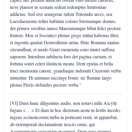
neve plausor in scenam sedeat redemptus histrioniae
addictus. Sed sive armigerae rident Tritonidis arces, seu
Lacedaemonio tellus habitata colono Sirenumque domus,
det primos versibus annos Maeoniumque bibat felici pectore
fontem. Mox et Socratico plenus grege mittat habenas liber,
et ingentis quatiat Demosthenis arma. Hinc Romana manus
circumfluat, et modo Graio exonerata sono mutet suffusa
saporem. Interdum subducta foro det pagina cursum, et
fortuna sonet celeri distincta meatu. Dent epulas et bella
truci memorata canore, grandiaque indomiti Ciceronis verba
minentur. Hi animum succinge bonis: sic flumine largo
plenus Pierio defundes pectore verba."
[VI] Dum hunc diligentius audio, non notavi mihi Ascylti
fugam <. . .> Et dum in hoc dictorum aestu in hortis incedo,
ingens scolasticorum turba in porticum venit, ut apparebat,
ab extemporali declamatione nescio cuius, qui
Agamemnonis suasoriam exceperat. Dum ergo iuvenes