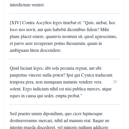
interdictum veniret.
[XIV] Contra Ascyltos leges timebat et: "Quis, aiebat, hoc
loco nos novit, aut quis habebit dicentibus fidem? Mihi
plane placet emere, quamvis nostrum sit, quod agnoscimus,
et parvo aere recuperare potius thesaurum, quam in
ambiguam litem descendere:
Quid faciant leges, ubi sola pecunia regnat, aut ubi
paupertas vincere nulla potest? Ipsi qui Cynica traducunt
tempora pera, non numquam nummis vendere vera
20
solent. Ergo iudicium nihil est nisi publica merces, atque
eques in causa qui sedet, empta probat."
Sed praeter unum dipondium, quo cicer lupinosque
destinaveramus mercari, nihil ad manum erat. Itaque ne
interim praeda discederet, vel minoris pallium addicere