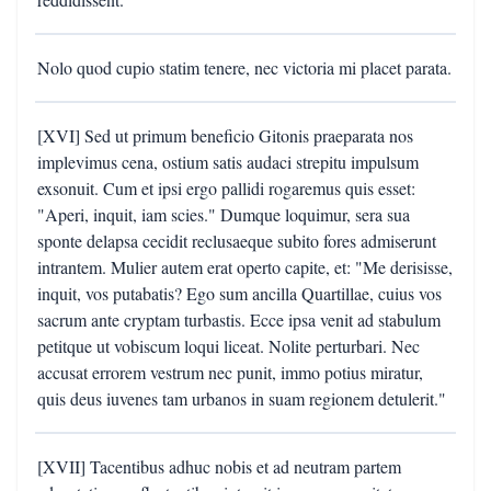
Nolo quod cupio statim tenere, nec victoria mi placet parata.
[XVI] Sed ut primum beneficio Gitonis praeparata nos
implevimus cena, ostium satis audaci strepitu impulsum
exsonuit. Cum et ipsi ergo pallidi rogaremus quis esset:
"Aperi, inquit, iam scies." Dumque loquimur, sera sua
sponte delapsa cecidit reclusaeque subito fores admiserunt
intrantem. Mulier autem erat operto capite, et: "Me derisisse,
inquit, vos putabatis? Ego sum ancilla Quartillae, cuius vos
sacrum ante cryptam turbastis. Ecce ipsa venit ad stabulum
petitque ut vobiscum loqui liceat. Nolite perturbari. Nec
accusat errorem vestrum nec punit, immo potius miratur,
quis deus iuvenes tam urbanos in suam regionem detulerit."
[XVII] Tacentibus adhuc nobis et ad neutram partem