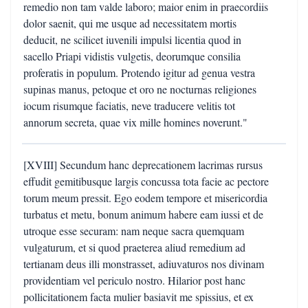
remedio non tam valde laboro; maior enim in praecordiis
dolor saenit, qui me usque ad necessitatem mortis
deducit, ne scilicet iuvenili impulsi licentia quod in
sacello Priapi vidistis vulgetis, deorumque consilia
proferatis in populum. Protendo igitur ad genua vestra
supinas manus, petoque et oro ne nocturnas religiones
iocum risumque faciatis, neve traducere velitis tot
annorum secreta, quae vix mille homines noverunt."
[XVIII] Secundum hanc deprecationem lacrimas rursus
effudit gemitibusque largis concussa tota facie ac pectore
torum meum pressit. Ego eodem tempore et misericordia
turbatus et metu, bonum animum habere eam iussi et de
utroque esse securam: nam neque sacra quemquam
vulgaturum, et si quod praeterea aliud remedium ad
tertianam deus illi monstrasset, adiuvaturos nos divinam
providentiam vel periculo nostro. Hilarior post hanc
pollicitationem facta mulier basiavit me spissius, et ex