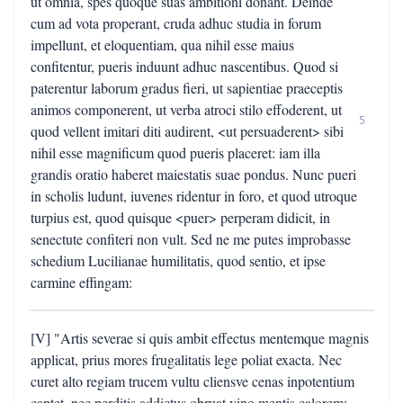
ut omnia, spes quoque suas ambitioni donant. Deinde
cum ad vota properant, cruda adhuc studia in forum
impellunt, et eloquentiam, qua nihil esse maius
confitentur, pueris induunt adhuc nascentibus. Quod si
paterentur laborum gradus fieri, ut sapientiae praeceptis
animos componerent, ut verba atroci stilo effoderent, ut
5
quod vellent imitari diti audirent, <ut persuaderent> sibi
nihil esse magnificum quod pueris placeret: iam illa
grandis oratio haberet maiestatis suae pondus. Nunc pueri
in scholis ludunt, iuvenes ridentur in foro, et quod utroque
turpius est, quod quisque <puer> perperam didicit, in
senectute confiteri non vult. Sed ne me putes improbasse
schedium Lucilianae humilitatis, quod sentio, et ipse
carmine effingam:
[V] "Artis severae si quis ambit effectus mentemque magnis
applicat, prius mores frugalitatis lege poliat exacta. Nec
curet alto regiam trucem vultu cliensve cenas inpotentium
captet, nec perditis addictus obruat vino mentis calorem;