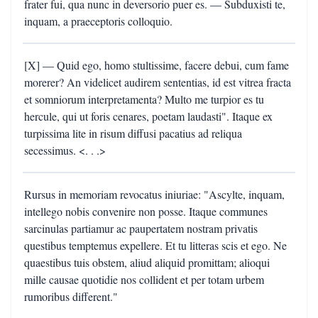
frater fui, qua nunc in deversorio puer es. — Subduxisti te,
inquam, a praeceptoris colloquio.
[X] — Quid ego, homo stultissime, facere debui, cum fame
morerer? An videlicet audirem sententias, id est vitrea fracta
et somniorum interpretamenta? Multo me turpior es tu
hercule, qui ut foris cenares, poetam laudasti". Itaque ex
turpissima lite in risum diffusi pacatius ad reliqua
secessimus. <. . .>
Rursus in memoriam revocatus iniuriae: "Ascylte, inquam,
intellego nobis convenire non posse. Itaque communes
sarcinulas partiamur ac paupertatem nostram privatis
questibus temptemus expellere. Et tu litteras scis et ego. Ne
quaestibus tuis obstem, aliud aliquid promittam; alioqui
mille causae quotidie nos collident et per totam urbem
rumoribus different."