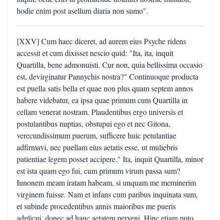
hodie enim post asellum diaria non sumo".
[XXV] Cum haec diceret, ad aurem eius Psyche ridens
accessit et cum dixisset nescio quid: "Ita, ita, inquit
Quartilla, bene admonuisti. Cur non, quia bellissima occasio
est, devirginatur Pannychis nostra?" Continuoque producta
est puella satis bella et quae non plus quam septem annos
habere videbatur, ea ipsa quae primum cum Quartilla in
cellam venerat nostram. Plaudentibus ergo universis et
postulantibus nuptias, obstupui ego et nec Gitona,
verecundissimum puerum, sufficere huic petulantiae
adfirmavi, nec puellam eius aetatis esse, ut muliebris
patientiae legem posset accipere." Ita, inquit Quartilla, minor
est ista quam ego fui, cum primum virum passa sum?
Iunonem meam iratam habeam, si unquam me meminerim
virginem fuisse. Nam et infans cum paribus inquinata sum,
et subinde procedentibus annis maioribus me pueris
adplicui, donec ad hanc aetatem perveni. Hinc etiam puto