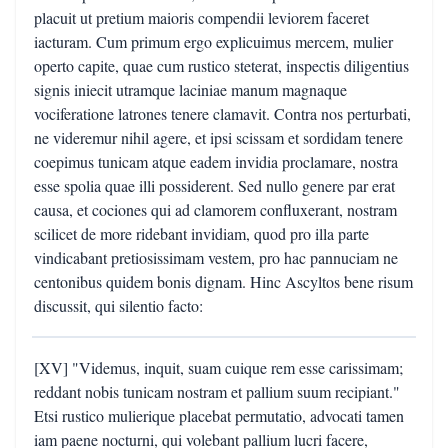
placuit ut pretium maioris compendii leviorem faceret
iacturam. Cum primum ergo explicuimus mercem, mulier
operto capite, quae cum rustico steterat, inspectis diligentius
signis iniecit utramque laciniae manum magnaque
vociferatione latrones tenere clamavit. Contra nos perturbati,
ne videremur nihil agere, et ipsi scissam et sordidam tenere
coepimus tunicam atque eadem invidia proclamare, nostra
esse spolia quae illi possiderent. Sed nullo genere par erat
causa, et cociones qui ad clamorem confluxerant, nostram
scilicet de more ridebant invidiam, quod pro illa parte
vindicabant pretiosissimam vestem, pro hac pannuciam ne
centonibus quidem bonis dignam. Hinc Ascyltos bene risum
discussit, qui silentio facto:
[XV] "Videmus, inquit, suam cuique rem esse carissimam;
reddant nobis tunicam nostram et pallium suum recipiant."
Etsi rustico mulierique placebat permutatio, advocati tamen
iam paene nocturni, qui volebant pallium lucri facere,