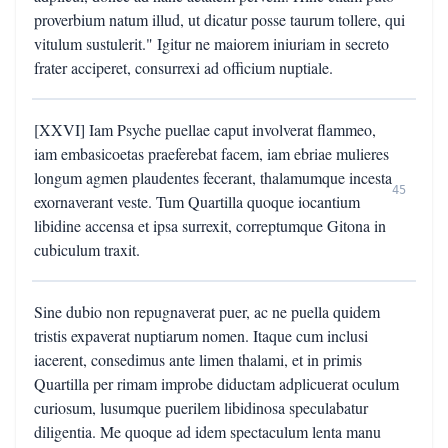
proverbium natum illud, ut dicatur posse taurum tollere, qui
vitulum sustulerit." Igitur ne maiorem iniuriam in secreto
frater acciperet, consurrexi ad officium nuptiale.
[XXVI] Iam Psyche puellae caput involverat flammeo,
iam embasicoetas praeferebat facem, iam ebriae mulieres
longum agmen plaudentes fecerant, thalamumque incesta
45
exornaverant veste. Tum Quartilla quoque iocantium
libidine accensa et ipsa surrexit, correptumque Gitona in
cubiculum traxit.
Sine dubio non repugnaverat puer, ac ne puella quidem
tristis expaverat nuptiarum nomen. Itaque cum inclusi
iacerent, consedimus ante limen thalami, et in primis
Quartilla per rimam improbe diductam adplicuerat oculum
curiosum, lusumque puerilem libidinosa speculabatur
diligentia. Me quoque ad idem spectaculum lenta manu