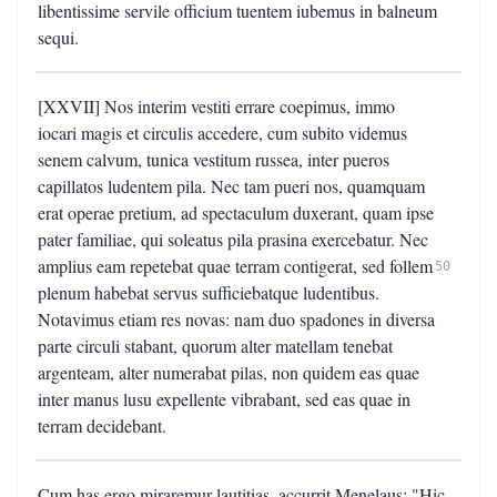
libentissime servile officium tuentem iubemus in balneum
sequi.
[XXVII] Nos interim vestiti errare coepimus, immo
iocari magis et circulis accedere, cum subito videmus
senem calvum, tunica vestitum russea, inter pueros
capillatos ludentem pila. Nec tam pueri nos, quamquam
erat operae pretium, ad spectaculum duxerant, quam ipse
pater familiae, qui soleatus pila prasina exercebatur. Nec
amplius eam repetebat quae terram contigerat, sed follem
50
plenum habebat servus sufficiebatque ludentibus.
Notavimus etiam res novas: nam duo spadones in diversa
parte circuli stabant, quorum alter matellam tenebat
argenteam, alter numerabat pilas, non quidem eas quae
inter manus lusu expellente vibrabant, sed eas quae in
terram decidebant.
Cum has ergo miraremur lautitias, accurrit Menelaus: "Hic