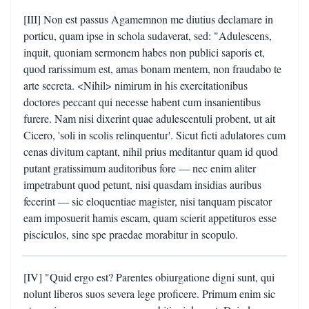
[III] Non est passus Agamemnon me diutius declamare in
porticu, quam ipse in schola sudaverat, sed: "Adulescens,
inquit, quoniam sermonem habes non publici saporis et,
quod rarissimum est, amas bonam mentem, non fraudabo te
arte secreta. <Nihil> nimirum in his exercitationibus
doctores peccant qui necesse habent cum insanientibus
furere. Nam nisi dixerint quae adulescentuli probent, ut ait
Cicero, 'soli in scolis relinquentur'. Sicut ficti adulatores cum
cenas divitum captant, nihil prius meditantur quam id quod
putant gratissimum auditoribus fore — nec enim aliter
impetrabunt quod petunt, nisi quasdam insidias auribus
fecerint — sic eloquentiae magister, nisi tanquam piscator
eam imposuerit hamis escam, quam scierit appetituros esse
pisciculos, sine spe praedae morabitur in scopulo.
[IV] "Quid ergo est? Parentes obiurgatione digni sunt, qui
nolunt liberos suos severa lege proficere. Primum enim sic