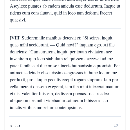
Ascyltos: putares ab eadem anicula esse deductum. Itaque ut
ridens eum consalutavi, quid in loco tam deformi faceret
quaesivi.
[VIII] Sudorem ille manibus detersit et: "Si scires, inquit,
quae mihi acciderunt. — Quid novi?" inquam ego. At ille
deficiens: "Cum errarem, inquit, per totam civitatem nec
invenirem quo loco stabulum reliquissem, accessit ad me
pater familiae et ducem se itineris humanissime promisit. Per
anfractus deinde obscurissimos egressus in hunc locum me
perduxit, prolatoque peculis coepit rogare stuprum. Iam pro
cella meretrix assem exegerat, iam ille mihi iniecerat manum
et nisi valentior fuissem, dedissem poenas. <. . .> adeo
ubique omnes mihi videbantur satureum bibisse <. . .>
iunctis viribus molestum contempsimus.
<. . .>
10