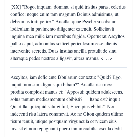
[XX] "Rogo, inquam, domina, si quid tristius paras, celerius
confice: neque enim tam magnum facinus admisimus, ut
debeamus torti perire." Ancilla, quae Psyche vocabatur,
lodiculam in pavimento diligenter extendit. Sollicitavit
inguina mea mille iam mortibus frigida. Operuerat Ascyltos
pallio caput, admonitus scilicet periculosum esse alienis
intervenire secretis. Duas institas ancilla protulit de sinu
alteraque pedes nostros alligavit, altera manus. <. . .>
Ascyltos, iam deficiente fabularum contextu: "Quid? Ego,
inquit, non sum dignus qui bibam?" Ancilla risu meo
prodita complosit manus et: "Apposui: quidem adulescens,
solus tantum medicamentum ebibisti? — Itane est? inquit
Quartilla, quicquid saturei fuit, Encolpius ebibit?" Non
indecenti risu latera commovit. Ac ne Giton quidem ultimo
risum tenuit, utique postquam virguncula cervicem eius
invasit et non repugnanti puero innumerabilia oscula dedit.