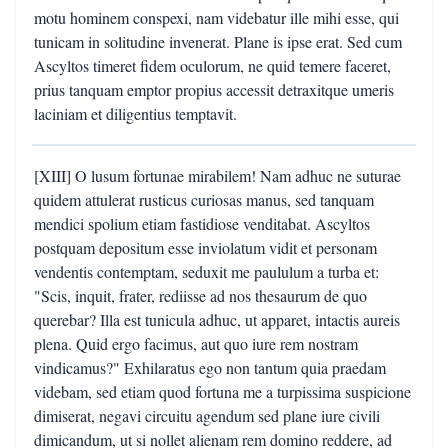
motu hominem conspexi, nam videbatur ille mihi esse, qui
tunicam in solitudine invenerat. Plane is ipse erat. Sed cum
Ascyltos timeret fidem oculorum, ne quid temere faceret,
prius tanquam emptor propius accessit detraxitque umeris
laciniam et diligentius temptavit.
[XIII] O lusum fortunae mirabilem! Nam adhuc ne suturae
quidem attulerat rusticus curiosas manus, sed tanquam
mendici spolium etiam fastidiose venditabat. Ascyltos
postquam depositum esse inviolatum vidit et personam
vendentis contemptam, seduxit me paululum a turba et:
"Scis, inquit, frater, rediisse ad nos thesaurum de quo
querebar? Illa est tunicula adhuc, ut apparet, intactis aureis
plena. Quid ergo facimus, aut quo iure rem nostram
vindicamus?" Exhilaratus ego non tantum quia praedam
videbam, sed etiam quod fortuna me a turpissima suspicione
dimiserat, negavi circuitu agendum sed plane iure civili
dimicandum, ut si nollet alienam rem domino reddere, ad