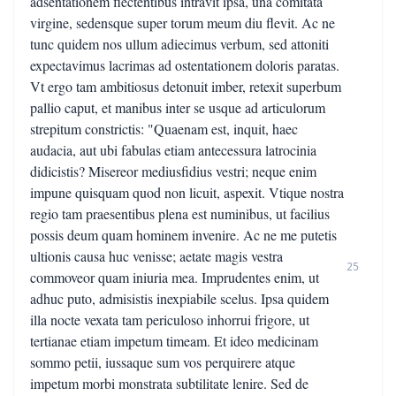
adsentationem flectentibus intravit ipsa, una comitata
virgine, sedensque super torum meum diu flevit. Ac ne
tunc quidem nos ullum adiecimus verbum, sed attoniti
expectavimus lacrimas ad ostentationem doloris paratas.
Vt ergo tam ambitiosus detonuit imber, retexit superbum
pallio caput, et manibus inter se usque ad articulorum
strepitum constrictis: "Quaenam est, inquit, haec
audacia, aut ubi fabulas etiam antecessura latrocinia
didicistis? Misereor mediusfidius vestri; neque enim
impune quisquam quod non licuit, aspexit. Vtique nostra
regio tam praesentibus plena est numinibus, ut facilius
possis deum quam hominem invenire. Ac ne me putetis
ultionis causa huc venisse; aetate magis vestra
25
commoveor quam iniuria mea. Imprudentes enim, ut
adhuc puto, admisistis inexpiabile scelus. Ipsa quidem
illa nocte vexata tam periculoso inhorrui frigore, ut
tertianae etiam impetum timeam. Et ideo medicinam
sommo petii, iussaque sum vos perquirere atque
impetum morbi monstrata subtilitate lenire. Sed de