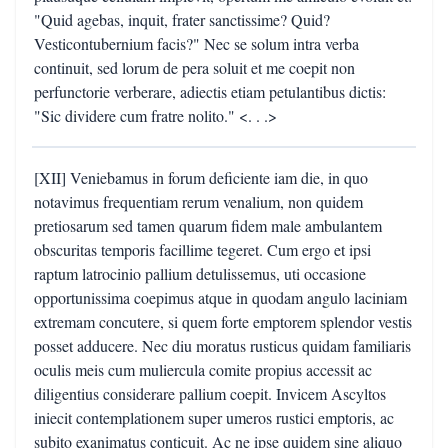
"Quid agebas, inquit, frater sanctissime? Quid?
Vesticontubernium facis?" Nec se solum intra verba
continuit, sed lorum de pera soluit et me coepit non
perfunctorie verberare, adiectis etiam petulantibus dictis:
"Sic dividere cum fratre nolito." <. . .>
[XII] Veniebamus in forum deficiente iam die, in quo
notavimus frequentiam rerum venalium, non quidem
pretiosarum sed tamen quarum fidem male ambulantem
obscuritas temporis facillime tegeret. Cum ergo et ipsi
raptum latrocinio pallium detulissemus, uti occasione
opportunissima coepimus atque in quodam angulo laciniam
extremam concutere, si quem forte emptorem splendor vestis
posset adducere. Nec diu moratus rusticus quidam familiaris
oculis meis cum muliercula comite propius accessit ac
diligentius considerare pallium coepit. Invicem Ascyltos
iniecit contemplationem super umeros rustici emptoris, ac
subito exanimatus conticuit. Ac ne ipse quidem sine aliquo