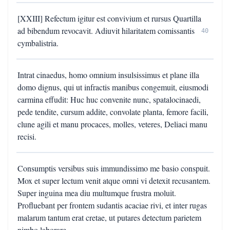
[XXIII] Refectum igitur est convivium et rursus Quartilla
ad bibendum revocavit. Adiuvit hilaritatem comissantis
40
cymbalistria.
Intrat cinaedus, homo omnium insulsissimus et plane illa
domo dignus, qui ut infractis manibus congemuit, eiusmodi
carmina effudit: Huc huc convenite nunc, spatalocinaedi,
pede tendite, cursum addite, convolate planta, femore facili,
clune agili et manu procaces, molles, veteres, Deliaci manu
recisi.
Consumptis versibus suis immundissimo me basio conspuit.
Mox et super lectum venit atque omni vi detexit recusantem.
Super inguina mea diu multumque frustra moluit.
Profluebant per frontem sudantis acaciae rivi, et inter rugas
malarum tantum erat cretae, ut putares detectum parietem
nimbo laborare.