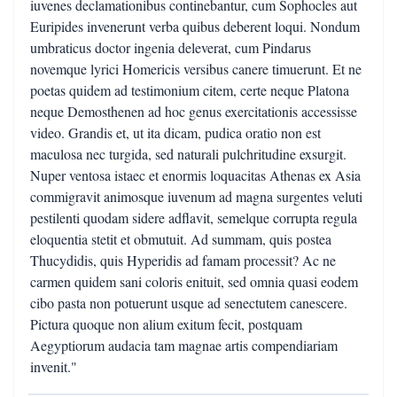
iuvenes declamationibus continebantur, cum Sophocles aut
Euripides invenerunt verba quibus deberent loqui. Nondum
umbraticus doctor ingenia deleverat, cum Pindarus
novemque lyrici Homericis versibus canere timuerunt. Et ne
poetas quidem ad testimonium citem, certe neque Platona
neque Demosthenen ad hoc genus exercitationis accessisse
video. Grandis et, ut ita dicam, pudica oratio non est
maculosa nec turgida, sed naturali pulchritudine exsurgit.
Nuper ventosa istaec et enormis loquacitas Athenas ex Asia
commigravit animosque iuvenum ad magna surgentes veluti
pestilenti quodam sidere adflavit, semelque corrupta regula
eloquentia stetit et obmutuit. Ad summam, quis postea
Thucydidis, quis Hyperidis ad famam processit? Ac ne
carmen quidem sani coloris enituit, sed omnia quasi eodem
cibo pasta non potuerunt usque ad senectutem canescere.
Pictura quoque non alium exitum fecit, postquam
Aegyptiorum audacia tam magnae artis compendiariam
invenit."