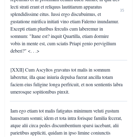
lecti strati erant et reliquus lautitiarum apparatus
35
splendidissime eitus. Iussi ergo discubuimus, et
gustatione mirifica initiati vino etiam Falerno inundamur.
Excepti etiam pluribus ferculis cum laberemur in
somnum: "Itane est? inquit Quartilla, etiam dormire
vobis in mente est, cum sciatis Priapi genio pervigilium
deberi?" <. . .>
[XXII] Cum Ascyltos gravatus tot malis in somnum
laberetur, illa quae iniuria depulsa fuerat ancilla totam
faciem eius fuligine longa perfricuit, et non sentientis labra
umerosque sopitionibus pinxit.
Iam ego etiam tot malis fatigatus minimum veluti gustum
hauseram somni; idem et tota intra forisque familia fecerat,
atque alii circa pedes discumbentium sparsi iacebant, alii
parietibus appliciti, quidam in ipso limine coniunctis