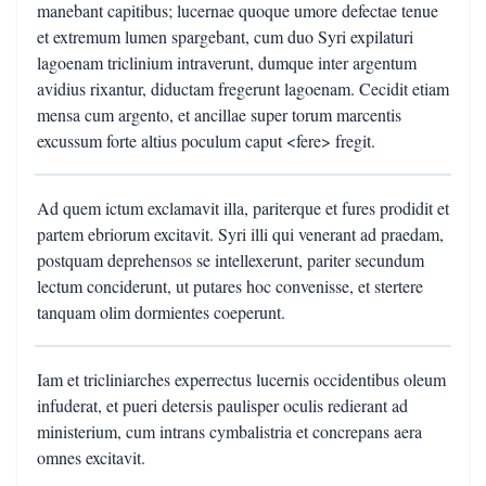
manebant capitibus; lucernae quoque umore defectae tenue
et extremum lumen spargebant, cum duo Syri expilaturi
lagoenam triclinium intraverunt, dumque inter argentum
avidius rixantur, diductam fregerunt lagoenam. Cecidit etiam
mensa cum argento, et ancillae super torum marcentis
excussum forte altius poculum caput <fere> fregit.
Ad quem ictum exclamavit illa, pariterque et fures prodidit et
partem ebriorum excitavit. Syri illi qui venerant ad praedam,
postquam deprehensos se intellexerunt, pariter secundum
lectum conciderunt, ut putares hoc convenisse, et stertere
tanquam olim dormientes coeperunt.
Iam et tricliniarches experrectus lucernis occidentibus oleum
infuderat, et pueri detersis paulisper oculis redierant ad
ministerium, cum intrans cymbalistria et concrepans aera
omnes excitavit.