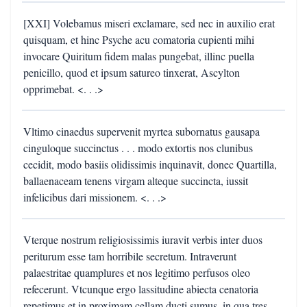
[XXI] Volebamus miseri exclamare, sed nec in auxilio erat
quisquam, et hinc Psyche acu comatoria cupienti mihi
invocare Quiritum fidem malas pungebat, illinc puella
penicillo, quod et ipsum satureo tinxerat, Ascylton
opprimebat. <. . .>
Vltimo cinaedus supervenit myrtea subornatus gausapa
cinguloque succinctus . . . modo extortis nos clunibus
cecidit, modo basiis olidissimis inquinavit, donec Quartilla,
ballaenaceam tenens virgam alteque succincta, iussit
infelicibus dari missionem. <. . .>
Vterque nostrum religiosissimis iuravit verbis inter duos
periturum esse tam horribile secretum. Intraverunt
palaestritae quamplures et nos legitimo perfusos oleo
refecerunt. Vtcunque ergo lassitudine abiecta cenatoria
repetimus et in proximam cellam ducti sumus, in qua tres