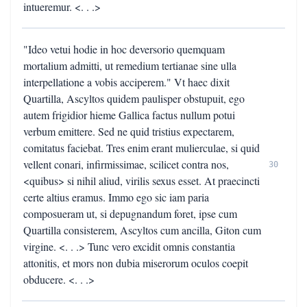
intueremur. <. . .>
"Ideo vetui hodie in hoc deversorio quemquam
mortalium admitti, ut remedium tertianae sine ulla
interpellatione a vobis acciperem." Vt haec dixit
Quartilla, Ascyltos quidem paulisper obstupuit, ego
autem frigidior hieme Gallica factus nullum potui
verbum emittere. Sed ne quid tristius expectarem,
comitatus faciebat. Tres enim erant mulierculae, si quid
vellent conari, infirmissimae, scilicet contra nos,
30
<quibus> si nihil aliud, virilis sexus esset. At praecincti
certe altius eramus. Immo ego sic iam paria
composueram ut, si depugnandum foret, ipse cum
Quartilla consisterem, Ascyltos cum ancilla, Giton cum
virgine. <. . .> Tunc vero excidit omnis constantia
attonitis, et mors non dubia miserorum oculos coepit
obducere. <. . .>