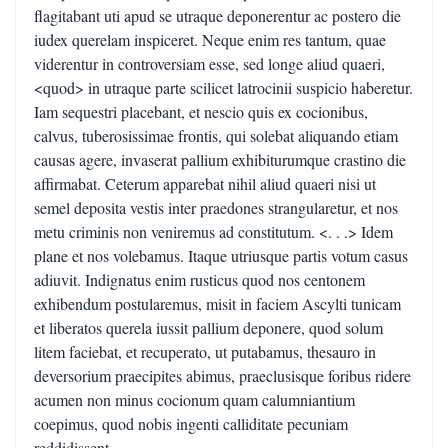
flagitabant uti apud se utraque deponerentur ac postero die
iudex querelam inspiceret. Neque enim res tantum, quae
viderentur in controversiam esse, sed longe aliud quaeri,
<quod> in utraque parte scilicet latrocinii suspicio haberetur.
Iam sequestri placebant, et nescio quis ex cocionibus,
calvus, tuberosissimae frontis, qui solebat aliquando etiam
causas agere, invaserat pallium exhibiturumque crastino die
affirmabat. Ceterum apparebat nihil aliud quaeri nisi ut
semel deposita vestis inter praedones strangularetur, et nos
metu criminis non veniremus ad constitutum. <. . .> Idem
plane et nos volebamus. Itaque utriusque partis votum casus
adiuvit. Indignatus enim rusticus quod nos centonem
exhibendum postularemus, misit in faciem Ascylti tunicam
et liberatos querela iussit pallium deponere, quod solum
litem faciebat, et recuperato, ut putabamus, thesauro in
deversorium praecipites abimus, praeclusisque foribus ridere
acumen non minus cocionum quam calumniantium
coepimus, quod nobis ingenti calliditate pecuniam
reddidissent.