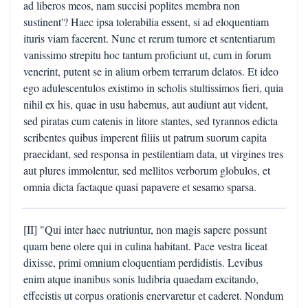
ad liberos meos, nam succisi poplites membra non
sustinent'? Haec ipsa tolerabilia essent, si ad eloquentiam
ituris viam facerent. Nunc et rerum tumore et sententiarum
vanissimo strepitu hoc tantum proficiunt ut, cum in forum
venerint, putent se in alium orbem terrarum delatos. Et ideo
ego adulescentulos existimo in scholis stultissimos fieri, quia
nihil ex his, quae in usu habemus, aut audiunt aut vident,
sed piratas cum catenis in litore stantes, sed tyrannos edicta
scribentes quibus imperent filiis ut patrum suorum capita
praecidant, sed responsa in pestilentiam data, ut virgines tres
aut plures immolentur, sed mellitos verborum globulos, et
omnia dicta factaque quasi papavere et sesamo sparsa.
[II] "Qui inter haec nutriuntur, non magis sapere possunt
quam bene olere qui in culina habitant. Pace vestra liceat
dixisse, primi omnium eloquentiam perdidistis. Levibus
enim atque inanibus sonis ludibria quaedam excitando,
effecistis ut corpus orationis enervaretur et caderet. Nondum