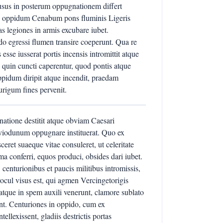
lusus in posterum oppugnationem differt
od oppidum Cenabum pons fluminis Ligeris
s legiones in armis excubare iubet.
o egressi flumen transire coeperunt. Qua re
esse iusserat portis incensis intromittit atque
 quin cuncti caperentur, quod pontis atque
ppidum diripit atque incendit, praedam
urigum fines pervenit.
natione destitit atque obviam Caesari
oviodunum oppugnare instituerat. Quo ex
eret suaeque vitae consuleret, ut celeritate
ma conferri, equos produci, obsides dari iubet.
centurionibus et paucis militibus intromissis,
ocul visus est, qui agmen Vercingetorigis
tque in spem auxili venerunt, clamore sublato
t. Centuriones in oppido, cum ex
tellexissent, gladiis destrictis portas