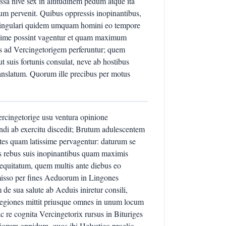
ssa nive sex in altitudinem pedum atque ita
um pervenit. Quibus oppressis inopinantibus,
 singulari quidem umquam homini eo tempore
issime possint vagentur et quam maximum
iis ad Vercingetorigem perferuntur; quem
t suis fortunis consulat, neve ab hostibus
ranslatum. Quorum ille precibus per motus
ercingetorige usu ventura opinione
ndi ab exercitu discedit; Brutum adulescentem
uites quam latissime pervagentur: daturum se
tis rebus suis inopinantibus quam maximis
 equitatum, quem multis ante diebus eo
rmisso per fines Aeduorum in Lingones
 de sua salute ab Aeduis iniretur consili,
s legiones mittit priusque omnes in unum locum
c re cognita Vercingetorix rursus in Bituriges
iorum oppidum, quos ibi Helvetico proelio