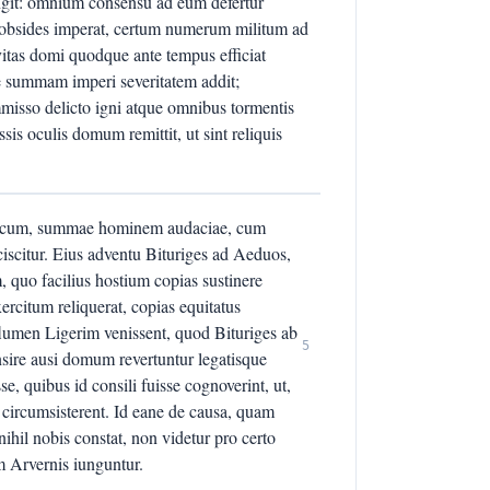
git: omnium consensu ad eum defertur
s obsides imperat, certum numerum militum ad
itas domi quodque ante tempus efficiat
iae summam imperi severitatem addit;
misso delicto igni atque omnibus tormentis
ssis oculis domum remittit, ut sint reliquis
adurcum, summae hominem audaciae, cum
iciscitur. Eius adventu Bituriges ad Aeduos,
, quo facilius hostium copias sustinere
ercitum reliquerat, copias equitatus
flumen Ligerim venissent, quod Bituriges ab
5
nsire ausi domum revertuntur legatisque
se, quibus id consili fuisse cognoverint, ut,
se circumsisterent. Id eane de causa, quam
nihil nobis constat, non videtur pro certo
 Arvernis iunguntur.