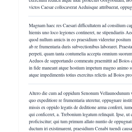
victos Caesar collocaverat Aeduisque attribuerat, oppugn
Magnam haec res Caesari difficultatem ad consilium ca
hiemis uno loco legiones contineret, ne stipendiariis A
quod nullum amicis in eo praesidium videretur positum e
ab re frumentaria duris subvectionibus laboraret. Praest
perpeti, quam tanta contumelia accepta omnium suorum v
Aeduos de supportando commeatu praemittit ad Boios q
in fide maneant atque hostium impetum magno animo su
atque impedimentis totius exercitus relictis ad Boios prof
Altero die cum ad oppidum Senonum Vellaunodunum ven
quo expeditiore re frumentaria uteretur, oppugnare instit
missis ex oppido legatis de deditione arma conferri, ium
qui conficeret, a. Trebonium legatum relinquit. Ipse, 
proficiscitur; qui tum primum allato nuntio de oppugn
ductum iri existimarent, praesidium Cenabi tuendi caus