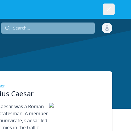
Dismiss
Search...
Search...
hor
lius Caesar
 Caesar was a Roman
 statesman. A member
Triumvirate, Caesar led
mies in the Gallic