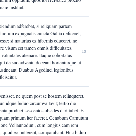
are instituit.
piendum adferebat, si reliquam partem
eduorum expugnatis cuncta Gallia deficeret,
sse; si maturius ex hibernis educeret, ne
are visum est tamen omnis difficultates
10
oluntates alienare. Itaque cohortatus
ui de suo adventu doceant hortenturque ut
stineant. Duabus Agedinci legionibus
iciscitur.
isset, ne quem post se hostem relinqueret,
uit idque biduo circumvallavit; tertio die
enta produci, sescentos obsides dari iubet. Ea
ut quam primum iter faceret, Cenabum Carnutum
atione Vellaunoduni, cum longius eam rem
a, quod eo mitterent, comparabant. Huc biduo