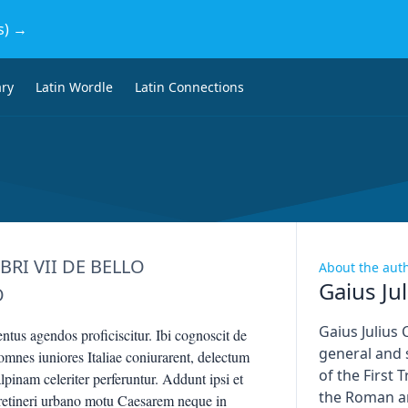
s) →
ary
Latin Wordle
Latin Connections
I VII DE BELLO
About the aut
Gaius Ju
O
Gaius Julius
entus agendos proficiscitur. Ibi cognoscit de
general and
 omnes iuniores Italiae coniurarent, delectum
of the First 
alpinam celeriter perferuntur. Addunt ipsi et
the Roman ar
 retineri urbano motu Caesarem neque in