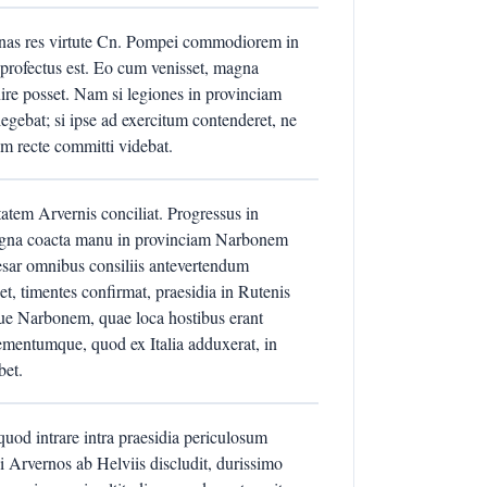
rbanas res virtute Cn. Pompei commodiorem in
 profectus est. Eo cum venisset, magna
enire posset. Nam si legiones in provinciam
llegebat; si ipse ad exercitum contenderet, ne
m recte committi videbat.
atem Arvernis conciliat. Progressus in
 magna coacta manu in provinciam Narbonem
esar omnibus consiliis antevertendum
t, timentes confirmat, praesidia in Rutenis
que Narbonem, quae loca hostibus erant
lementumque, quod ex Italia adduxerat, in
bet.
quod intrare intra praesidia periculosum
i Arvernos ab Helviis discludit, durissimo