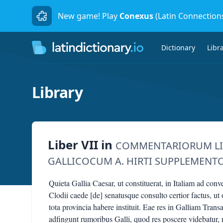
New game! Play
Conexus
(Latin Connection
Dictionary
Libr
Library
Liber VII
in
COMMENTARIORUM LIBR
GALLICOCUM A. HIRTI SUPPLEMENT
Quieta Gallia Caesar, ut constituerat, in Italiam ad conv
Clodii caede [de] senatusque consulto certior factus, ut
tota provincia habere instituit. Eae res in Galliam Trans
adfingunt rumoribus Galli, quod res poscere videbatur,