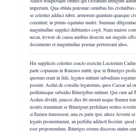
Andos reliquosque omnes qui Oceanum attingunt adiun
imperium. Qua oblata potestate omnibus his civitatibu
se celeriter adduci iubet, armorum quantum quaeque civ
constituit; in primis equitatui studet. Summae diligent
magnitudine supplici dubitantes cogit. Nam maiore com
necat, leviore de causa auribus desectis aut singulis effo
documento et magnitudine poenae perterreant alios.
His suppliciis celeriter coacto exercitu Lucterium C
parte copiarum in Rutenos mittit; ipse in Bituriges prof
quorum erant in fide, legatos mittunt subsidium rogatum
possint. Aedui de consilio legatorum, quos Caesar ad ex
peditatusque subsidio Biturigibus mittunt. Qui cum ad 
Aeduis dividit, paucos dies ibi morati neque flumen tra
nostris renuntiant se Biturigum perfidiam veritos revertis
si flumen transissent, una ex parte ipsi, altera Arverni 
legatis pronuntiarunt, an perfidia adducti fecerint, quod 
esse proponendum. Bituriges eorum discessu statim cum