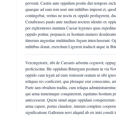
pervenit. Castris ante oppidum positis diei tempore exc
quaeque ad eam rem usui sint militibus imperat et, qu
contingebat, veritus ne noctu ex oppido profugerent, dua
Cenabenses paulo ante mediam noctem silentio ex oppid
per exploratores nuntiata Caesar legiones quas expeditas 
oppido potitur, perpaucis ex hostium numero desideratis
itinerum angustiae multitudinis fugam intercluserant. O
militibus donat, exercitum Ligerem traducit atque in Bit
Vercingetorix, ubi de Caesaris adventu cognovit, oppug
proficiscitur. Ille oppidum Biturigum positum in via N
oppido cum legati ad eum venissent oratum ut sibi ignosc
reliquas res conficeret, qua pleraque erat consecutus, ar
Parte iam obsidum tradita, cum reliqua administrarentur, 
qui arma iumentaque conquirerent, equitatus hostium pr
antecesserat. Quem simul atque oppidani conspexerunt a
arma capere, portas claudere, murum complere coeperun
significatione Gallorum novi aliquid ab eis iniri consili in