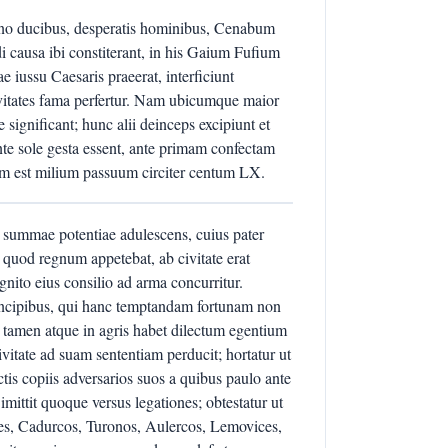
no ducibus, desperatis hominibus, Cenabum
 causa ibi constiterant, in his Gaium Fufium
iussu Caesaris praeerat, interficiunt
ivitates fama perfertur. Nam ubicumque maior
e significant; hunc alii deinceps excipiunt et
nte sole gesta essent, ante primam confectam
um est milium passuum circiter centum LX.
us, summae potentiae adulescens, cuius pater
 quod regnum appetebat, ab civitate erat
ognito eius consilio ad arma concurritur.
rincipibus, qui hanc temptandam fortunam non
t tamen atque in agris habet dilectum egentium
itate ad suam sententiam perducit; hortatur ut
is copiis adversarios suos a quibus paulo ante
Dimittit quoque versus legationes; obtestatur ut
ones, Cadurcos, Turonos, Aulercos, Lemovices,