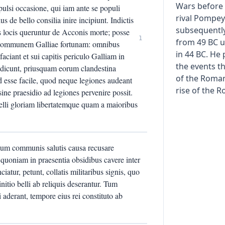
Wars before d
pulsi occasione, qui iam ante se populi
rival Pompey 
 de bello consilia inire incipiunt. Indictis
subsequentl
tis locis queruntur de Acconis morte; posse
1
from 49 BC un
r communem Galliae fortunam: omnibus
in 44 BC. He p
faciant et sui capitis periculo Galliam in
the events t
 dicunt, priusquam eorum clandestina
of the Roman
 Id esse facile, quod neque legiones audeant
rise of the 
ine praesidio ad legiones pervenire possit.
belli gloriam libertatemque quam a maioribus
ulum communis salutis causa recusare
 quoniam in praesentia obsidibus cavere inter
ciatur, petunt, collatis militaribus signis, quo
itio belli ab reliquis deserantur. Tum
 aderant, tempore eius rei constituto ab