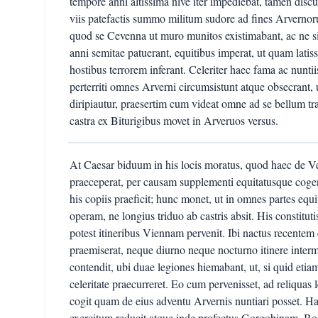
tempore anni altissima nive iter impediebat, tamen discu
viis patefactis summo militum sudore ad fines Arvernor
quod se Cevenna ut muro munitos existimabant, ac ne
anni semitae patuerant, equitibus imperat, ut quam lat
hostibus terrorem inferant. Celeriter haec fama ac nunt
perterriti omnes Arverni circumsistunt atque obsecrant, u
diripiautur, praesertim cum videat omne ad se bellum t
castra ex Biturigibus movet in Arveruos versus.
At Caesar biduum in his locis moratus, quod haec de V
praeceperat, per causam supplementi equitatusque coge
his copiis praeficit; hunc monet, ut in omnes partes eq
operam, ne longius triduo ab castris absit. His constitu
potest itineribus Viennam pervenit. Ibi nactus recentem
praemiserat, neque diurno neque nocturno itinere inte
contendit, ubi duae legiones hiemabant, ut, si quid etiam
celeritate praecurreret. Eo cum pervenisset, ad reliqua
cogit quam de eius adventu Arvernis nuntiari posset. Ha
exercitum reducit atque inde profectus Gorgobinam, Bo