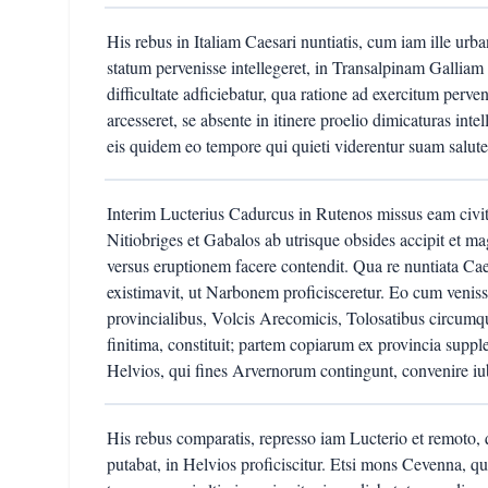
His rebus in Italiam Caesari nuntiatis, cum iam ille u
statum pervenisse intellegeret, in Transalpinam Galliam
difficultate adficiebatur, qua ratione ad exercitum perv
arcesseret, se absente in itinere proelio dimicaturas inte
eis quidem eo tempore qui quieti viderentur suam salute
Interim Lucterius Cadurcus in Rutenos missus eam civit
Nitiobriges et Gabalos ab utrisque obsides accipit et
versus eruptionem facere contendit. Qua re nuntiata Ca
existimavit, ut Narbonem proficisceretur. Eo cum venisse
provincialibus, Volcis Arecomicis, Tolosatibus circum
finitima, constituit; partem copiarum ex provincia supp
Helvios, qui fines Arvernorum contingunt, convenire iu
His rebus comparatis, represso iam Lucterio et remoto, 
putabat, in Helvios proficiscitur. Etsi mons Cevenna, qu