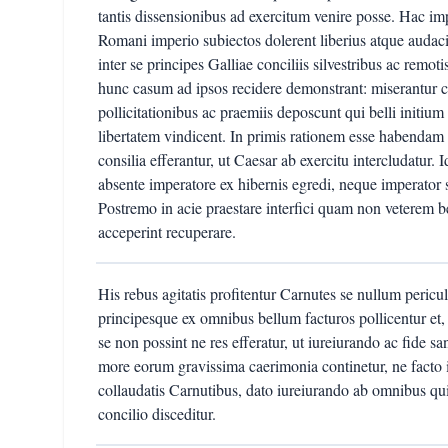
tantis dissensionibus ad exercitum venire posse. Hac im
Romani imperio subiectos dolerent liberius atque audacius
inter se principes Galliae conciliis silvestribus ac remo
hunc casum ad ipsos recidere demonstrant: miserantu
pollicitationibus ac praemiis deposcunt qui belli initium 
libertatem vindicent. In primis rationem esse habendam
consilia efferantur, ut Caesar ab exercitu intercludatur.
absente imperatore ex hibernis egredi, neque imperator s
Postremo in acie praestare interfici quam non veterem 
acceperint recuperare.
His rebus agitatis profitentur Carnutes se nullum peric
principesque ex omnibus bellum facturos pollicentur et,
se non possint ne res efferatur, ut iureiurando ac fide san
more eorum gravissima caerimonia continetur, ne facto in
collaudatis Carnutibus, dato iureiurando ab omnibus qui
concilio disceditur.