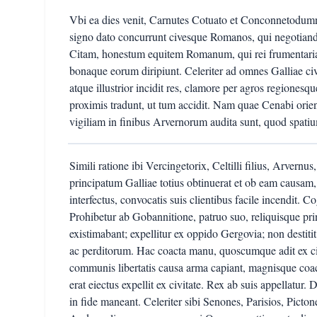
Vbi ea dies venit, Carnutes Cotuato et Conconnetodum
signo dato concurrunt civesque Romanos, qui negotiandi
Citam, honestum equitem Romanum, qui rei frumentariae 
bonaque eorum diripiunt. Celeriter ad omnes Galliae c
atque illustrior incidit res, clamore per agros regionesqu
proximis tradunt, ut tum accidit. Nam quae Cenabi orie
vigiliam in finibus Arvernorum audita sunt, quod spati
Simili ratione ibi Vercingetorix, Celtilli filius, Arvern
principatum Galliae totius obtinuerat et ob eam causam,
interfectus, convocatis suis clientibus facile incendit. C
Prohibetur ab Gobannitione, patruo suo, reliquisque p
existimabant; expellitur ex oppido Gergovia; non destiti
ac perditorum. Hac coacta manu, quoscumque adit ex civ
communis libertatis causa arma capiant, magnisque coact
erat eiectus expellit ex civitate. Rex ab suis appellatur. 
in fide maneant. Celeriter sibi Senones, Parisios, Pict