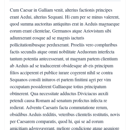
Cum Caesar in Galliam venit, alterius factionis principes
erant Aedui, alterius Sequani. Hi cum per se minus valerent,
quod summa auctoritas antiquitus erat in Aeduis magnaeque
eorum erant clientelae, Germanos atque Ariovistum sibi
adiunxerant eosque ad se magnis iacturis
pollicitationibusque perduxerant. Proeliis vero compluribus
factis secundis atque omni nobilitate Aeduorum interfecta
tantum potentia antecesserant, ut magnam partem clientium
ab Aeduis ad se traducerent obsidesque ab eis principum
filios acciperent et publice iurare cogerent nihil se contra
Sequanos consili inituros et partem finitimi agri per vim
occupatam possiderent Galliaeque totius principatum
obtinerent. Qua necessitate adductus Diviciacus auxili
petendi causa Romam ad senatum profectus infecta re
redierat. Adventu Caesaris facta commutatione rerum,
obsidibus Aeduis redditis, veteribus clientelis restitutis, novis
per Caesarem comparatis, quod hi, qui se ad eorum
amicitiam adgregaverant, meliore condicione atque aequiore