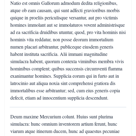
Natio est omnis Gallorum admodum dedita religionibus,
atque ob eam causam, qui sunt adfecti gravioribus morbis
quique in proeliis periculisque versantur, aut pro victimis
homines immolant aut se immolaturos vovent administrisque
ad ea sacrificia druidibus utuntur, quod, pro vita hominis nisi
hominis vita reddatur, non posse deorum immortalium
numen placari arbitrantur, publiceque eiusdem generis
habent instituta sacrificia. Alii immani magnitudine
simulacra habent, quorum contexta viminibus membra vivis
hominibus complent; quibus succensis circumventi flamma
exanimantur homines. Supplicia eorum qui in furto aut in
latrocinio aut aliqua noxia sint comprehensi gratiora dis
immortalibus esse arbitrantur; sed, cum eius generis copia
defecit, etiam ad innocentium supplicia descendunt.
Deum maxime Mercurium colunt. Huius sunt plurima
simulacra: hunc omnium inventorem artium ferunt, hunc
viarum atque itinerum ducem, hunc ad quaestus pecuniae