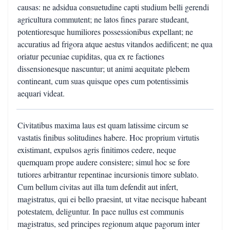
causas: ne adsidua consuetudine capti studium belli gerendi
agricultura commutent; ne latos fines parare studeant,
potentioresque humiliores possessionibus expellant; ne
accuratius ad frigora atque aestus vitandos aedificent; ne qua
oriatur pecuniae cupiditas, qua ex re factiones
dissensionesque nascuntur; ut animi aequitate plebem
contineant, cum suas quisque opes cum potentissimis
aequari videat.
Civitatibus maxima laus est quam latissime circum se
vastatis finibus solitudines habere. Hoc proprium virtutis
existimant, expulsos agris finitimos cedere, neque
quemquam prope audere consistere; simul hoc se fore
tutiores arbitrantur repentinae incursionis timore sublato.
Cum bellum civitas aut illa tum defendit aut infert,
magistratus, qui ei bello praesint, ut vitae necisque habeant
potestatem, deliguntur. In pace nullus est communis
magistratus, sed principes regionum atque pagorum inter