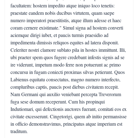
facultatem: hostem impedito atque iniquo loco tenetis:
praestate eandem nobis ducibus virtutem, quam saepe
numero imperatori praestitistis, atque illum adesse et haec
coram cernere existimate." Simul signa ad hostem converti
aciemque dirigi iubet, et paucis turmis praesidio ad
impedimenta dimissis reliquos equites ad latera disponit.
Celeriter nostri clamore sublato pila in hostes immittunt. Illi,
ubi praeter spem quos fugere credebant infestis signis ad se
ire viderunt, impetum modo ferre non potuerunt ac primo
concursu in fugam coniecti proximas silvas petierunt. Quos
Labienus equitatu consectatus, magno numero interfecto,
compluribus captis, paucis post diebus civitatem recepit.
Nam Germani qui auxilio veniebant percepta Treverorum
fuga sese domum receperunt. Cum his propinqui
Indutiomari, qui defectionis auctores fuerant, comitati eos ex
civitate excesserunt. Cingetorigi, quem ab initio permansisse
in officio demonstravimus, principatus atque imperium est
traditum.