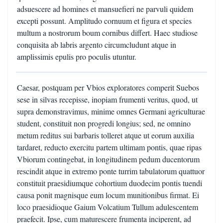
adsuescere ad homines et mansuefieri ne parvuli quidem
excepti possunt. Amplitudo cornuum et figura et species
multum a nostrorum boum cornibus differt. Haec studiose
conquisita ab labris argento circumcludunt atque in
amplissimis epulis pro poculis utuntur.
Caesar, postquam per Vbios exploratores comperit Suebos
sese in silvas recepisse, inopiam frumenti veritus, quod, ut
supra demonstravimus, minime omnes Germani agriculturae
student, constituit non progredi longius; sed, ne omnino
metum reditus sui barbaris tolleret atque ut eorum auxilia
tardaret, reducto exercitu partem ultimam pontis, quae ripas
Vbiorum contingebat, in longitudinem pedum ducentorum
rescindit atque in extremo ponte turrim tabulatorum quattuor
constituit praesidiumque cohortium duodecim pontis tuendi
causa ponit magnisque eum locum munitionibus firmat. Ei
loco praesidioque Gaium Volcatium Tullum adulescentem
praefecit. Ipse, cum maturescere frumenta inciperent, ad