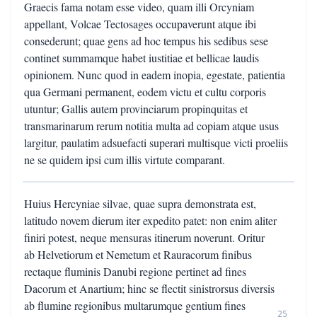
Graecis fama notam esse video, quam illi Orcyniam
appellant, Volcae Tectosages occupaverunt atque ibi
consederunt; quae gens ad hoc tempus his sedibus sese
continet summamque habet iustitiae et bellicae laudis
opinionem. Nunc quod in eadem inopia, egestate, patientia
qua Germani permanent, eodem victu et cultu corporis
utuntur; Gallis autem provinciarum propinquitas et
transmarinarum rerum notitia multa ad copiam atque usus
largitur, paulatim adsuefacti superari multisque victi proeliis
ne se quidem ipsi cum illis virtute comparant.
Huius Hercyniae silvae, quae supra demonstrata est,
latitudo novem dierum iter expedito patet: non enim aliter
finiri potest, neque mensuras itinerum noverunt. Oritur
ab Helvetiorum et Nemetum et Rauracorum finibus
rectaque fluminis Danubi regione pertinet ad fines
Dacorum et Anartium; hinc se flectit sinistrorsus diversis
ab flumine regionibus multarumque gentium fines
25