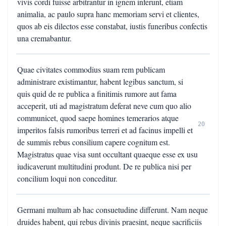
vivis cordi fuisse arbitrantur in ignem inferunt, etiam
animalia, ac paulo supra hanc memoriam servi et clientes,
quos ab eis dilectos esse constabat, iustis funeribus confectis
una cremabantur.
Quae civitates commodius suam rem publicam
administrare existimantur, habent legibus sanctum, si
quis quid de re publica a finitimis rumore aut fama
acceperit, uti ad magistratum deferat neve cum quo alio
communicet, quod saepe homines temerarios atque
20
imperitos falsis rumoribus terreri et ad facinus impelli et
de summis rebus consilium capere cognitum est.
Magistratus quae visa sunt occultant quaeque esse ex usu
iudicaverunt multitudini produnt. De re publica nisi per
concilium loqui non conceditur.
Germani multum ab hac consuetudine differunt. Nam neque
druides habent, qui rebus divinis praesint, neque sacrificiis