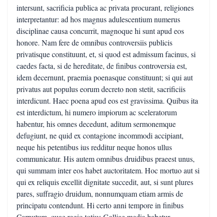
intersunt, sacrificia publica ac privata procurant, religiones
interpretantur: ad hos magnus adulescentium numerus
disciplinae causa concurrit, magnoque hi sunt apud eos
honore. Nam fere de omnibus controversiis publicis
privatisque constituunt, et, si quod est admissum facinus, si
caedes facta, si de hereditate, de finibus controversia est,
idem decernunt, praemia poenasque constituunt; si qui aut
privatus aut populus eorum decreto non stetit, sacrificiis
interdicunt. Haec poena apud eos est gravissima. Quibus ita
est interdictum, hi numero impiorum ac sceleratorum
habentur, his omnes decedunt, aditum sermonemque
defugiunt, ne quid ex contagione incommodi accipiant,
neque his petentibus ius redditur neque honos ullus
communicatur. His autem omnibus druidibus praeest unus,
qui summam inter eos habet auctoritatem. Hoc mortuo aut si
qui ex reliquis excellit dignitate succedit, aut, si sunt plures
pares, suffragio druidum, nonnumquam etiam armis de
principatu contendunt. Hi certo anni tempore in finibus
Carnutum, quae regio totius Galliae media habetur,