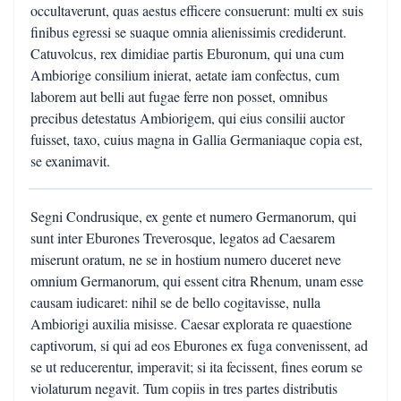
occultaverunt, quas aestus efficere consuerunt: multi ex suis
finibus egressi se suaque omnia alienissimis crediderunt.
Catuvolcus, rex dimidiae partis Eburonum, qui una cum
Ambiorige consilium inierat, aetate iam confectus, cum
laborem aut belli aut fugae ferre non posset, omnibus
precibus detestatus Ambiorigem, qui eius consilii auctor
fuisset, taxo, cuius magna in Gallia Germaniaque copia est,
se exanimavit.
Segni Condrusique, ex gente et numero Germanorum, qui
sunt inter Eburones Treverosque, legatos ad Caesarem
miserunt oratum, ne se in hostium numero duceret neve
omnium Germanorum, qui essent citra Rhenum, unam esse
causam iudicaret: nihil se de bello cogitavisse, nulla
Ambiorigi auxilia misisse. Caesar explorata re quaestione
captivorum, si qui ad eos Eburones ex fuga convenissent, ad
se ut reducerentur, imperavit; si ita fecissent, fines eorum se
violaturum negavit. Tum copiis in tres partes distributis