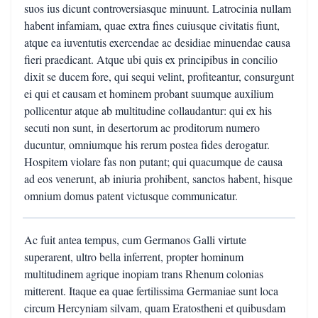
suos ius dicunt controversiasque minuunt. Latrocinia nullam
habent infamiam, quae extra fines cuiusque civitatis fiunt,
atque ea iuventutis exercendae ac desidiae minuendae causa
fieri praedicant. Atque ubi quis ex principibus in concilio
dixit se ducem fore, qui sequi velint, profiteantur, consurgunt
ei qui et causam et hominem probant suumque auxilium
pollicentur atque ab multitudine collaudantur: qui ex his
secuti non sunt, in desertorum ac proditorum numero
ducuntur, omniumque his rerum postea fides derogatur.
Hospitem violare fas non putant; qui quacumque de causa
ad eos venerunt, ab iniuria prohibent, sanctos habent, hisque
omnium domus patent victusque communicatur.
Ac fuit antea tempus, cum Germanos Galli virtute
superarent, ultro bella inferrent, propter hominum
multitudinem agrique inopiam trans Rhenum colonias
mitterent. Itaque ea quae fertilissima Germaniae sunt loca
circum Hercyniam silvam, quam Eratostheni et quibusdam