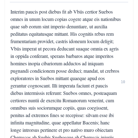
Interim paucis post diebus fit ab Vbiis certior Suebos
omnes in unum locum copias cogere atque eis nationibus
quae sub eorum sint imperio denuntiare, ut auxilia
peditatus equitatusque mittant. His cognitis rebus rem
frumentariam providet, castris idoneum locum deligit;
Vbiis imperat ut pecora deducant suaque omnia ex agris
in oppida conferant, sperans barbaros atque imperitos
homines inopia cibariorum adductos ad iniquam
pugnandi condicionem posse deduci; mandat, ut crebros
exploratores in Suebos mittant quaeque apud eos
10
gerantur cognoscant. Illi imperata faciunt et paucis
diebus intermissis referunt: Suebos omnes, posteaquam
certiores nuntii de exercitu Romanorum venerint, cum
omnibus suis sociorumque copiis, quas coegissent,
penitus ad extremos fines se recepisse: silvam esse ibi
infinita magnitudine, quae appellatur Bacenis; hanc
longe introrsus pertinere et pro nativo muro obiectam
Cheruscos ab Suebis Suebosque ab Cheruscis iniuriis