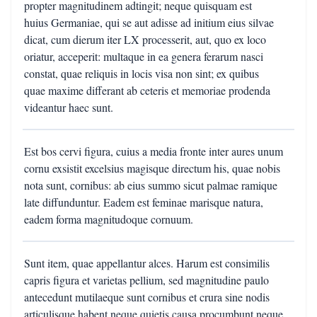
propter magnitudinem adtingit; neque quisquam est
huius Germaniae, qui se aut adisse ad initium eius silvae
dicat, cum dierum iter LX processerit, aut, quo ex loco
oriatur, acceperit: multaque in ea genera ferarum nasci
constat, quae reliquis in locis visa non sint; ex quibus
quae maxime differant ab ceteris et memoriae prodenda
videantur haec sunt.
Est bos cervi figura, cuius a media fronte inter aures unum
cornu exsistit excelsius magisque directum his, quae nobis
nota sunt, cornibus: ab eius summo sicut palmae ramique
late diffunduntur. Eadem est feminae marisque natura,
eadem forma magnitudoque cornuum.
Sunt item, quae appellantur alces. Harum est consimilis
capris figura et varietas pellium, sed magnitudine paulo
antecedunt mutilaeque sunt cornibus et crura sine nodis
articulisque habent neque quietis causa procumbunt neque,