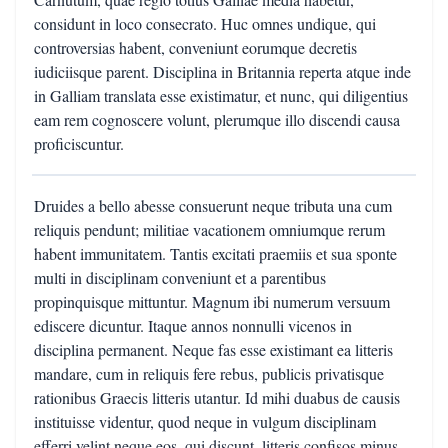
considunt in loco consecrato. Huc omnes undique, qui
controversias habent, conveniunt eorumque decretis
iudiciisque parent. Disciplina in Britannia reperta atque inde
in Galliam translata esse existimatur, et nunc, qui diligentius
eam rem cognoscere volunt, plerumque illo discendi causa
proficiscuntur.
Druides a bello abesse consuerunt neque tributa una cum
reliquis pendunt; militiae vacationem omniumque rerum
habent immunitatem. Tantis excitati praemiis et sua sponte
multi in disciplinam conveniunt et a parentibus
propinquisque mittuntur. Magnum ibi numerum versuum
ediscere dicuntur. Itaque annos nonnulli vicenos in
disciplina permanent. Neque fas esse existimant ea litteris
mandare, cum in reliquis fere rebus, publicis privatisque
rationibus Graecis litteris utantur. Id mihi duabus de causis
instituisse videntur, quod neque in vulgum disciplinam
efferri velint neque eos, qui discunt, litteris confisos minus