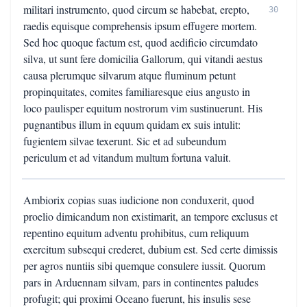
militari instrumento, quod circum se habebat, erepto,
30
raedis equisque comprehensis ipsum effugere mortem.
Sed hoc quoque factum est, quod aedificio circumdato
silva, ut sunt fere domicilia Gallorum, qui vitandi aestus
causa plerumque silvarum atque fluminum petunt
propinquitates, comites familiaresque eius angusto in
loco paulisper equitum nostrorum vim sustinuerunt. His
pugnantibus illum in equum quidam ex suis intulit:
fugientem silvae texerunt. Sic et ad subeundum
periculum et ad vitandum multum fortuna valuit.
Ambiorix copias suas iudicione non conduxerit, quod
proelio dimicandum non existimarit, an tempore exclusus et
repentino equitum adventu prohibitus, cum reliquum
exercitum subsequi crederet, dubium est. Sed certe dimissis
per agros nuntiis sibi quemque consulere iussit. Quorum
pars in Arduennam silvam, pars in continentes paludes
profugit; qui proximi Oceano fuerunt, his insulis sese