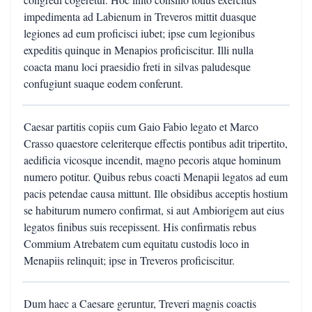
impedimenta ad Labienum in Treveros mittit duasque
legiones ad eum proficisci iubet; ipse cum legionibus
expeditis quinque in Menapios proficiscitur. Illi nulla
coacta manu loci praesidio freti in silvas paludesque
confugiunt suaque eodem conferunt.
Caesar partitis copiis cum Gaio Fabio legato et Marco
Crasso quaestore celeriterque effectis pontibus adit tripertito,
aedificia vicosque incendit, magno pecoris atque hominum
numero potitur. Quibus rebus coacti Menapii legatos ad eum
pacis petendae causa mittunt. Ille obsidibus acceptis hostium
se habiturum numero confirmat, si aut Ambiorigem aut eius
legatos finibus suis recepissent. His confirmatis rebus
Commium Atrebatem cum equitatu custodis loco in
Menapiis relinquit; ipse in Treveros proficiscitur.
Dum haec a Caesare geruntur, Treveri magnis coactis