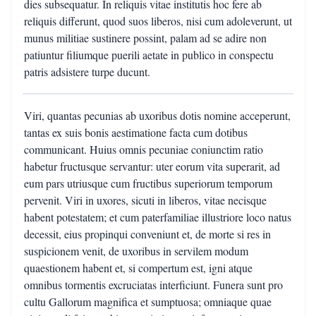
dies subsequatur. In reliquis vitae institutis hoc fere ab
reliquis differunt, quod suos liberos, nisi cum adoleverunt, ut
munus militiae sustinere possint, palam ad se adire non
patiuntur filiumque puerili aetate in publico in conspectu
patris adsistere turpe ducunt.
Viri, quantas pecunias ab uxoribus dotis nomine acceperunt,
tantas ex suis bonis aestimatione facta cum dotibus
communicant. Huius omnis pecuniae coniunctim ratio
habetur fructusque servantur: uter eorum vita superarit, ad
eum pars utriusque cum fructibus superiorum temporum
pervenit. Viri in uxores, sicuti in liberos, vitae necisque
habent potestatem; et cum paterfamiliae illustriore loco natus
decessit, eius propinqui conveniunt et, de morte si res in
suspicionem venit, de uxoribus in servilem modum
quaestionem habent et, si compertum est, igni atque
omnibus tormentis excruciatas interficiunt. Funera sunt pro
cultu Gallorum magnifica et sumptuosa; omniaque quae