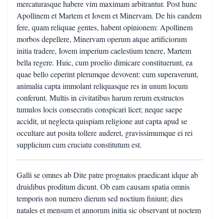
mercaturasque habere vim maximam arbitrantur. Post hunc
Apollinem et Martem et Iovem et Minervam. De his eandem
fere, quam reliquae gentes, habent opinionem: Apollinem
morbos depellere, Minervam operum atque artificiorum
initia tradere, Iovem imperium caelestium tenere, Martem
bella regere. Huic, cum proelio dimicare constituerunt, ea
quae bello ceperint plerumque devovent: cum superaverunt,
animalia capta immolant reliquasque res in unum locum
conferunt. Multis in civitatibus harum rerum exstructos
tumulos locis consecratis conspicari licet; neque saepe
accidit, ut neglecta quispiam religione aut capta apud se
occultare aut posita tollere auderet, gravissimumque ei rei
supplicium cum cruciatu constitutum est.
Galli se omnes ab Dite patre prognatos praedicant idque ab
druidibus proditum dicunt. Ob eam causam spatia omnis
temporis non numero dierum sed noctium finiunt; dies
natales et mensum et annorum initia sic observant ut noctem