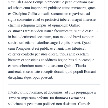
simul ab Gnaeo Pompeio proconsule petit, quoniam ipse
ad urbem cum imperio rei publicae causa remaneret, quos
ex Cisalpina Gallia consulis sacramento rogavisset, ad
signa convenire et ad se proficisci iuberet, magni interesse
etiam in reliquum tempus ad opinionem Galliae
existimans tantas videri Italiae facultates ut, si quid esset
1
in bello detrimenti acceptum, non modo id brevi tempore
sarciri, sed etiam maioribus augeri copiis posset. Quod
cum Pompeius et rei publicae et amicitiae tribuisset,
celeriter confecto per suos dilectu tribus ante exactam
hiemem et constitutis et adductis legionibus duplicatoque
earum cohortium numero, quas cum Quinto Titurio
amiserat, et celeritate et copiis docuit, quid populi Romani
disciplina atque opes possent.
Interfecto Indutiomaro, ut docuimus, ad eius propinquos a
Treveris imperium defertur. Illi finitimos Germanos
sollicitare et pecuniam polliceri non desistunt. Cum ab