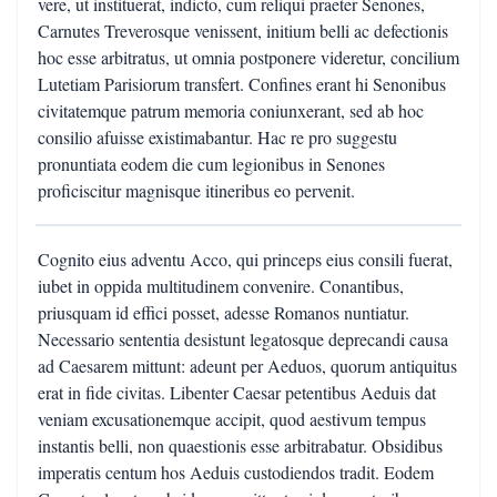
vere, ut instituerat, indicto, cum reliqui praeter Senones,
Carnutes Treverosque venissent, initium belli ac defectionis
hoc esse arbitratus, ut omnia postponere videretur, concilium
Lutetiam Parisiorum transfert. Confines erant hi Senonibus
civitatemque patrum memoria coniunxerant, sed ab hoc
consilio afuisse existimabantur. Hac re pro suggestu
pronuntiata eodem die cum legionibus in Senones
proficiscitur magnisque itineribus eo pervenit.
Cognito eius adventu Acco, qui princeps eius consili fuerat,
iubet in oppida multitudinem convenire. Conantibus,
priusquam id effici posset, adesse Romanos nuntiatur.
Necessario sententia desistunt legatosque deprecandi causa
ad Caesarem mittunt: adeunt per Aeduos, quorum antiquitus
erat in fide civitas. Libenter Caesar petentibus Aeduis dat
veniam excusationemque accipit, quod aestivum tempus
instantis belli, non quaestionis esse arbitrabatur. Obsidibus
imperatis centum hos Aeduis custodiendos tradit. Eodem