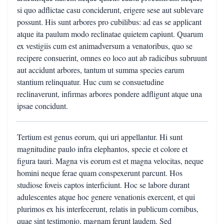
si quo adflictae casu conciderunt, erigere sese aut sublevare
possunt. His sunt arbores pro cubilibus: ad eas se applicant
atque ita paulum modo reclinatae quietem capiunt. Quarum
ex vestigiis cum est animadversum a venatoribus, quo se
recipere consuerint, omnes eo loco aut ab radicibus subruunt
aut accidunt arbores, tantum ut summa species earum
stantium relinquatur. Huc cum se consuetudine
reclinaverunt, infirmas arbores pondere adfligunt atque una
ipsae concidunt.
Tertium est genus eorum, qui uri appellantur. Hi sunt
magnitudine paulo infra elephantos, specie et colore et
figura tauri. Magna vis eorum est et magna velocitas, neque
homini neque ferae quam conspexerunt parcunt. Hos
studiose foveis captos interficiunt. Hoc se labore durant
adulescentes atque hoc genere venationis exercent, et qui
plurimos ex his interfecerunt, relatis in publicum cornibus,
quae sint testimonio, magnam ferunt laudem. Sed