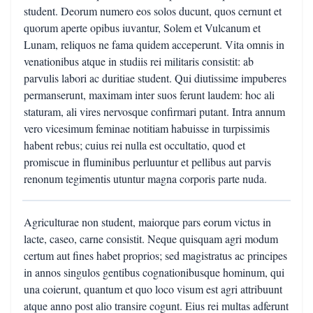
student. Deorum numero eos solos ducunt, quos cernunt et
quorum aperte opibus iuvantur, Solem et Vulcanum et
Lunam, reliquos ne fama quidem acceperunt. Vita omnis in
venationibus atque in studiis rei militaris consistit: ab
parvulis labori ac duritiae student. Qui diutissime impuberes
permanserunt, maximam inter suos ferunt laudem: hoc ali
staturam, ali vires nervosque confirmari putant. Intra annum
vero vicesimum feminae notitiam habuisse in turpissimis
habent rebus; cuius rei nulla est occultatio, quod et
promiscue in fluminibus perluuntur et pellibus aut parvis
renonum tegimentis utuntur magna corporis parte nuda.
Agriculturae non student, maiorque pars eorum victus in
lacte, caseo, carne consistit. Neque quisquam agri modum
certum aut fines habet proprios; sed magistratus ac principes
in annos singulos gentibus cognationibusque hominum, qui
una coierunt, quantum et quo loco visum est agri attribuunt
atque anno post alio transire cogunt. Eius rei multas adferunt