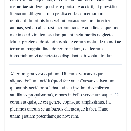
memoriae studere: quod fere plerisque accidit, ut praesidio
litterarum diligentiam in perdiscendo ac memoriam
remittant. In primis hoc volunt persuadere, non interire
animas, sed ab aliis post mortem transire ad alios, atque hoc
maxime ad virtutem excitari putant metu mortis neglecto.
Multa praeterea de sideribus atque eorum motu, de mundi ac
terrarum magnitudine, de rerum natura, de deorum
immortalium vi ac potestate disputant et iuventuti tradunt.
Alterum genus est equitum. Hi, cum est usus atque
aliquod bellum incidit (quod fere ante Caesaris adventum
quotannis accidere solebat, uti aut ipsi iniurias inferrent
aut illatas propulsarent), omnes in bello versantur, atque
15
eorum ut quisque est genere copiisque amplissimus, ita
plurimos circum se ambactos clientesque habet. Hanc
unam gratiam potentiamque noverunt.