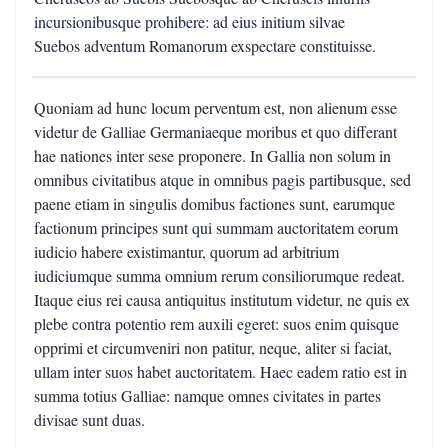
incursionibusque prohibere: ad eius initium silvae
Suebos adventum Romanorum exspectare constituisse.
Quoniam ad hunc locum perventum est, non alienum esse
videtur de Galliae Germaniaeque moribus et quo differant
hae nationes inter sese proponere. In Gallia non solum in
omnibus civitatibus atque in omnibus pagis partibusque, sed
paene etiam in singulis domibus factiones sunt, earumque
factionum principes sunt qui summam auctoritatem eorum
iudicio habere existimantur, quorum ad arbitrium
iudiciumque summa omnium rerum consiliorumque redeat.
Itaque eius rei causa antiquitus institutum videtur, ne quis ex
plebe contra potentio rem auxili egeret: suos enim quisque
opprimi et circumveniri non patitur, neque, aliter si faciat,
ullam inter suos habet auctoritatem. Haec eadem ratio est in
summa totius Galliae: namque omnes civitates in partes
divisae sunt duas.