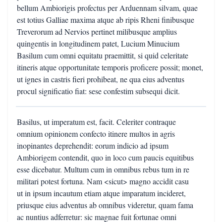
bellum Ambiorigis profectus per Arduennam silvam, quae
est totius Galliae maxima atque ab ripis Rheni finibusque
Treverorum ad Nervios pertinet milibusque amplius
quingentis in longitudinem patet, Lucium Minucium
Basilum cum omni equitatu praemittit, si quid celeritate
itineris atque opportunitate temporis proficere possit; monet,
ut ignes in castris fieri prohibeat, ne qua eius adventus
procul significatio fiat: sese confestim subsequi dicit.
Basilus, ut imperatum est, facit. Celeriter contraque
omnium opinionem confecto itinere multos in agris
inopinantes deprehendit: eorum indicio ad ipsum
Ambiorigem contendit, quo in loco cum paucis equitibus
esse dicebatur. Multum cum in omnibus rebus tum in re
militari potest fortuna. Nam <sicut> magno accidit casu
ut in ipsum incautum etiam atque imparatum incideret,
priusque eius adventus ab omnibus videretur, quam fama
ac nuntius adferretur: sic magnae fuit fortunae omni