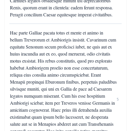
Carnutes legatos obsidesque mittunt usi deprecatoribus
Renis, quorum erant in clientela: eadem ferunt responsa.
Peragit concilium Caesar equitesque imperat civitatibus.
Hac parte Galliae pacata totus et mente et animo in
bellum Treverorum et Ambiorigis insistit. Cavarinum cum
equitatu Senonum secum proficisci iubet, ne quis aut ex
huius iracundia aut ex eo, quod meruerat, odio civitatis
motus exsistat. His rebus constitutis, quod pro explorato
habebat Ambiorigem proelio non esse concertaturum,
reliqua eius consilia animo circumspiciebat. Erant
Menapii propinqui Eburonum finibus, perpetuis paludibus
silvisque muniti, qui uni ex Gallia de pace ad Caesarem
legatos numquam miserant. Cum his esse hospitium
5
Ambiorigi sciebat; item per Treveros venisse Germanis in
amicitiam cognoverat. Haec prius illi detrahenda auxilia
existimabat quam ipsum bello lacesseret, ne desperata
salute aut se in Menapios abderet aut cum Transrhenanis
congredi cogeretur. Hoc inito consilio totius exercitus