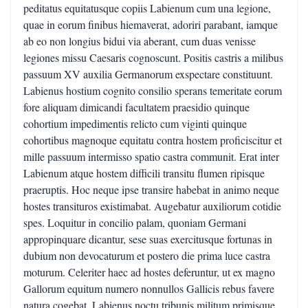
peditatus equitatusque copiis Labienum cum una legione,
quae in eorum finibus hiemaverat, adoriri parabant, iamque
ab eo non longius bidui via aberant, cum duas venisse
legiones missu Caesaris cognoscunt. Positis castris a milibus
passuum XV auxilia Germanorum exspectare constituunt.
Labienus hostium cognito consilio sperans temeritate eorum
fore aliquam dimicandi facultatem praesidio quinque
cohortium impedimentis relicto cum viginti quinque
cohortibus magnoque equitatu contra hostem proficiscitur et
mille passuum intermisso spatio castra communit. Erat inter
Labienum atque hostem difficili transitu flumen ripisque
praeruptis. Hoc neque ipse transire habebat in animo neque
hostes transituros existimabat. Augebatur auxiliorum cotidie
spes. Loquitur in concilio palam, quoniam Germani
appropinquare dicantur, sese suas exercitusque fortunas in
dubium non devocaturum et postero die prima luce castra
moturum. Celeriter haec ad hostes deferuntur, ut ex magno
Gallorum equitum numero nonnullos Gallicis rebus favere
natura cogebat. Labienus noctu tribunis militum primisque