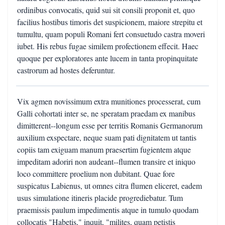
ordinibus convocatis, quid sui sit consili proponit et, quo
facilius hostibus timoris det suspicionem, maiore strepitu et
tumultu, quam populi Romani fert consuetudo castra moveri
iubet. His rebus fugae similem profectionem effecit. Haec
quoque per exploratores ante lucem in tanta propinquitate
castrorum ad hostes deferuntur.
Vix agmen novissimum extra munitiones processerat, cum
Galli cohortati inter se, ne speratam praedam ex manibus
dimitterent--longum esse per territis Romanis Germanorum
auxilium exspectare, neque suam pati dignitatem ut tantis
copiis tam exiguam manum praesertim fugientem atque
impeditam adoriri non audeant--flumen transire et iniquo
loco committere proelium non dubitant. Quae fore
suspicatus Labienus, ut omnes citra flumen eliceret, eadem
usus simulatione itineris placide progrediebatur. Tum
praemissis paulum impedimentis atque in tumulo quodam
collocatis "Habetis," inquit, "milites, quam petistis