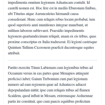
impedimenta omnium legionum Aduatucam contulit. Id
castelli nomen est. Hoc fere est in mediis Eburonum finibus,
ubi Titurius atque Aurunculeius hiemandi causa
consederant. Hunc cum reliquis rebus locum probabat, tum
quod superioris anni munitiones integrae manebant, ut
militum laborem sublevaret. Praesidio impedimentis
legionem quartamdecimam reliquit, unam ex eis tribus, quas
proxime conscriptas ex Italia traduxerat. Ei legioni castrisque
Quintum Tullium Ciceronem praeficit ducentosque equites
attribuit.
Partito exercitu Titum Labienum cum legionibus tribus ad
Oceanum versus in eas partes quae Menapios attingunt
proficisci iubet; Gaium Trebonium cum pari legionum
numero ad eam regionem quae ad Aduatucos adiacet
depopulandam mittit; ipse cum reliquis tribus ad flumen
Scaldem, quod influit in Mosam, extremasque Arduennae
partis ire constituit, quo cum paucis equitibus profectum