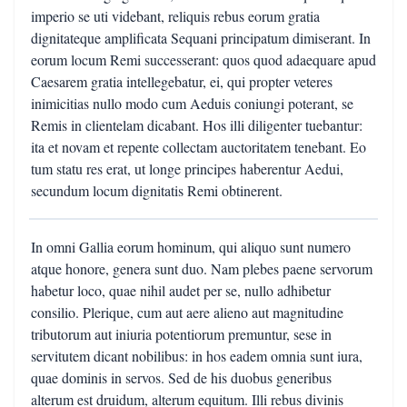
imperio se uti videbant, reliquis rebus eorum gratia
dignitateque amplificata Sequani principatum dimiserant. In
eorum locum Remi successerant: quos quod adaequare apud
Caesarem gratia intellegebatur, ei, qui propter veteres
inimicitias nullo modo cum Aeduis coniungi poterant, se
Remis in clientelam dicabant. Hos illi diligenter tuebantur:
ita et novam et repente collectam auctoritatem tenebant. Eo
tum statu res erat, ut longe principes haberentur Aedui,
secundum locum dignitatis Remi obtinerent.
In omni Gallia eorum hominum, qui aliquo sunt numero
atque honore, genera sunt duo. Nam plebes paene servorum
habetur loco, quae nihil audet per se, nullo adhibetur
consilio. Plerique, cum aut aere alieno aut magnitudine
tributorum aut iniuria potentiorum premuntur, sese in
servitutem dicant nobilibus: in hos eadem omnia sunt iura,
quae dominis in servos. Sed de his duobus generibus
alterum est druidum, alterum equitum. Illi rebus divinis