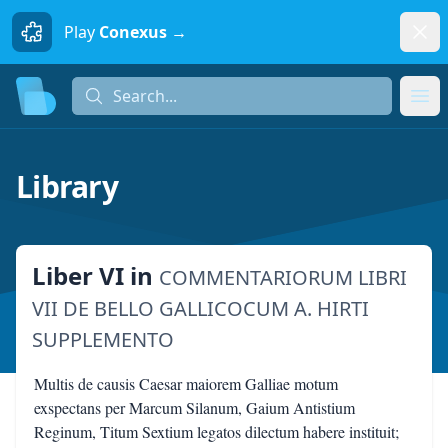
Dism
Play
Conexus →
Search...
Search...
Ope
Library
Liber VI
in
COMMENTARIORUM LIBRI
VII DE BELLO GALLICOCUM A. HIRTI
SUPPLEMENTO
Multis de causis Caesar maiorem Galliae motum
exspectans per Marcum Silanum, Gaium Antistium
Reginum, Titum Sextium legatos dilectum habere instituit;