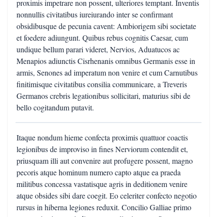
proximis impetrare non possent, ulteriores temptant. Inventis
nonnullis civitatibus iureiurando inter se confirmant
obsidibusque de pecunia cavent: Ambiorigem sibi societate
et foedere adiungunt. Quibus rebus cognitis Caesar, cum
undique bellum parari videret, Nervios, Aduatucos ac
Menapios adiunctis Cisrhenanis omnibus Germanis esse in
armis, Senones ad imperatum non venire et cum Carnutibus
finitimisque civitatibus consilia communicare, a Treveris
Germanos crebris legationibus sollicitari, maturius sibi de
bello cogitandum putavit.
Itaque nondum hieme confecta proximis quattuor coactis
legionibus de improviso in fines Nerviorum contendit et,
priusquam illi aut convenire aut profugere possent, magno
pecoris atque hominum numero capto atque ea praeda
militibus concessa vastatisque agris in deditionem venire
atque obsides sibi dare coegit. Eo celeriter confecto negotio
rursus in hiberna legiones reduxit. Concilio Galliae primo