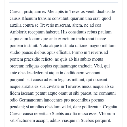
Caesar, postquam ex Menapiis in Treveros venit, duabus de
causis Rhenum transire constituit; quarum una erat, quod
auxilia contra se Treveris miserant, altera, ne ad eos
Ambiorix receptum haberet. His constitutis rebus paulum
supra eum locum quo ante exercitum traduxerat facere
pontem instituit. Nota atque instituta ratione magno militum
studio paucis diebus opus efficitur. Firmo in Treveris ad
pontem praesidio relicto, ne quis ab his subito motus
oreretur, reliquas copias equitatumque traducit. Vbii, qui
ante obsides dederant atque in deditionem venerant,
purgandi sui causa ad eum legatos mittunt, qui doceant
neque auxilia ex sua civitate in Treveros missa neque ab se
fidem laesam: petunt atque orant ut sibi parcat, ne communi
odio Germanorum innocentes pro nocentibus poenas
pendant; si amplius obsidum vellet, dare pollicentur. Cognita
Caesar causa reperit ab Suebis auxilia missa esse; Vbiorum
satisfactionem accipit, aditus viasque in Suebos perquirit.