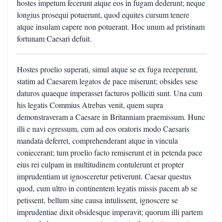
hostes impetum fecerunt atque eos in fugam dederunt; neque
longius prosequi potuerunt, quod equites cursum tenere
atque insulam capere non potuerant. Hoc unum ad pristinam
fortunam Caesari defuit.
Hostes proelio superati, simul atque se ex fuga receperunt,
statim ad Caesarem legatos de pace miserunt; obsides sese
daturos quaeque imperasset facturos polliciti sunt. Una cum
his legatis Commius Atrebas venit, quem supra
demonstraveram a Caesare in Britanniam praemissum. Hunc
illi e navi egressum, cum ad eos oratoris modo Caesaris
mandata deferret, comprehenderant atque in vincula
coniecerant; tum proelio facto remiserunt et in petenda pace
eius rei culpam in multitudinem contulerunt et propter
imprudentiam ut ignosceretur petiverunt. Caesar questus
quod, cum ultro in continentem legatis missis pacem ab se
petissent, bellum sine causa intulissent, ignoscere se
imprudentiae dixit obsidesque imperavit; quorum illi partem