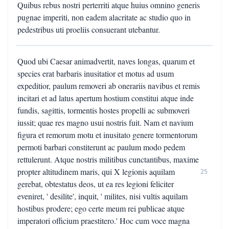
Quibus rebus nostri perterriti atque huius omnino generis
pugnae imperiti, non eadem alacritate ac studio quo in
pedestribus uti proeliis consuerant utebantur.
Quod ubi Caesar animadvertit, naves longas, quarum et
species erat barbaris inusitatior et motus ad usum
expeditior, paulum removeri ab onerariis navibus et remis
incitari et ad latus apertum hostium constitui atque inde
fundis, sagittis, tormentis hostes propelli ac submoveri
iussit; quae res magno usui nostris fuit. Nam et navium
figura et remorum motu et inusitato genere tormentorum
permoti barbari constiterunt ac paulum modo pedem
rettulerunt. Atque nostris militibus cunctantibus, maxime
propter altitudinem maris, qui X legionis aquilam
25
gerebat, obtestatus deos, ut ea res legioni feliciter
eveniret, ' desilite', inquit, ' milites, nisi vultis aquilam
hostibus prodere; ego certe meum rei publicae atque
imperatori officium praestitero.' Hoc cum voce magna