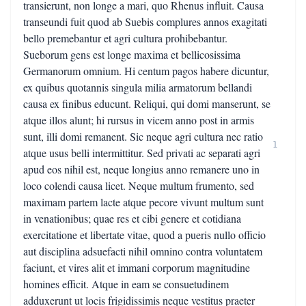
transierunt, non longe a mari, quo Rhenus influit. Causa
transeundi fuit quod ab Suebis complures annos exagitati
bello premebantur et agri cultura prohibebantur.
Sueborum gens est longe maxima et bellicosissima
Germanorum omnium. Hi centum pagos habere dicuntur,
ex quibus quotannis singula milia armatorum bellandi
causa ex finibus educunt. Reliqui, qui domi manserunt, se
atque illos alunt; hi rursus in vicem anno post in armis
sunt, illi domi remanent. Sic neque agri cultura nec ratio
1
atque usus belli intermittitur. Sed privati ac separati agri
apud eos nihil est, neque longius anno remanere uno in
loco colendi causa licet. Neque multum frumento, sed
maximam partem lacte atque pecore vivunt multum sunt
in venationibus; quae res et cibi genere et cotidiana
exercitatione et libertate vitae, quod a pueris nullo officio
aut disciplina adsuefacti nihil omnino contra voluntatem
faciunt, et vires alit et immani corporum magnitudine
homines efficit. Atque in eam se consuetudinem
adduxerunt ut locis frigidissimis neque vestitus praeter