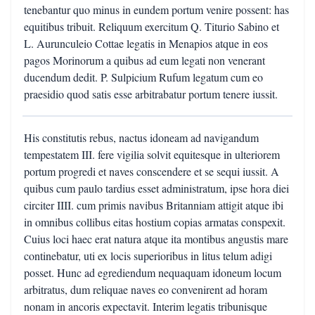
tenebantur quo minus in eundem portum venire possent: has
equitibus tribuit. Reliquum exercitum Q. Titurio Sabino et
L. Aurunculeio Cottae legatis in Menapios atque in eos
pagos Morinorum a quibus ad eum legati non venerant
ducendum dedit. P. Sulpicium Rufum legatum cum eo
praesidio quod satis esse arbitrabatur portum tenere iussit.
His constitutis rebus, nactus idoneam ad navigandum
tempestatem III. fere vigilia solvit equitesque in ulteriorem
portum progredi et naves conscendere et se sequi iussit. A
quibus cum paulo tardius esset administratum, ipse hora diei
circiter IIII. cum primis navibus Britanniam attigit atque ibi
in omnibus collibus eitas hostium copias armatas conspexit.
Cuius loci haec erat natura atque ita montibus angustis mare
continebatur, uti ex locis superioribus in litus telum adigi
posset. Hunc ad egrediendum nequaquam idoneum locum
arbitratus, dum reliquae naves eo convenirent ad horam
nonam in ancoris expectavit. Interim legatis tribunisque