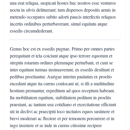
una erat reliqua, suspicati hostes huc nostros esse venturos
noctu in silvis delituerant; tum dispersos depositis armis in
metendo occupatos subito adorti paucis interfectis reliquos
incertis ordinibus perturbaverant, simul equitatu atque
essedis circumdederant.
Genus hoc est ex essedis pugnae. Primo per omnes partes
perequitant et tela coiciunt atque ipso terrore equorum et
strepitu rotarum ordines plerumque perturbant, et cum se
inter equitum turmas insinuaverunt, ex essedis desiliunt et
pedibus proeliantur. Aurigae interim paulatim ex proelio
excedunt atque ita currus conlocant ut, si illi a multitudine
hostium premantur, expeditum ad quos receptum habeant.
Ita mobilitatem equitum, stabilitatem peditum in proeliis
praestant, ac tantum usu cotidiano et exercitatione efficiunt
uti in declivi ac praecipiti loco incitatos equos sustinere et
brevi moderari ac flectere et per temonem percurrere et in
iugo insistere et se inde in currus citissime recipere