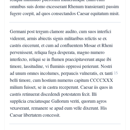
omnibus suis domo excesserant Rhenum transierant) passim
fugere coepit, ad quos consectandos Caesar equitatum misit.
Germani post tergum clamore audito, cum suos interfici
viderent, armis abiectis signis militaribus relictis se ex
castris eiecerunt, et cum ad confluentem Mosae et Rheni
pervenissent, reliqua fuga desperata, magno numero
interfecto, reliqui se in flumen praecipitaverunt atque ibi
timore, lassitudine, vi fluminis oppressi perierunt. Nostri
ad unum omnes incolumes, perpaucis vulneratis, ex tanti
15
belli timore, cum hostium numerus capitum CCCCXXX
milium fuisset, se in castra receperunt. Caesar iis quos in
castris retinuerat discedendi potestatem fecit. Illi
supplicia cruciatusque Gallorum veriti, quorum agros
vexaverant, remanere se apud eum velle dixerunt. His
Caesar libertatem concessit.