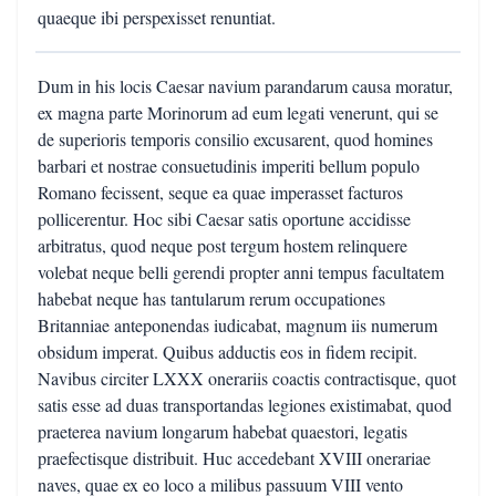
quaeque ibi perspexisset renuntiat.
Dum in his locis Caesar navium parandarum causa moratur,
ex magna parte Morinorum ad eum legati venerunt, qui se
de superioris temporis consilio excusarent, quod homines
barbari et nostrae consuetudinis imperiti bellum populo
Romano fecissent, seque ea quae imperasset facturos
pollicerentur. Hoc sibi Caesar satis oportune accidisse
arbitratus, quod neque post tergum hostem relinquere
volebat neque belli gerendi propter anni tempus facultatem
habebat neque has tantularum rerum occupationes
Britanniae anteponendas iudicabat, magnum iis numerum
obsidum imperat. Quibus adductis eos in fidem recipit.
Navibus circiter LXXX onerariis coactis contractisque, quot
satis esse ad duas transportandas legiones existimabat, quod
praeterea navium longarum habebat quaestori, legatis
praefectisque distribuit. Huc accedebant XVIII onerariae
naves, quae ex eo loco a milibus passuum VIII vento