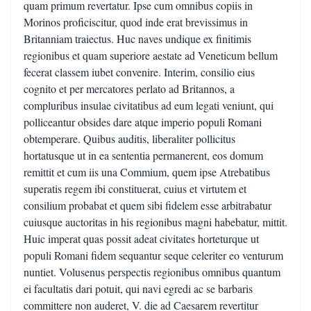
quam primum revertatur. Ipse cum omnibus copiis in
Morinos proficiscitur, quod inde erat brevissimus in
Britanniam traiectus. Huc naves undique ex finitimis
regionibus et quam superiore aestate ad Veneticum bellum
fecerat classem iubet convenire. Interim, consilio eius
cognito et per mercatores perlato ad Britannos, a
compluribus insulae civitatibus ad eum legati veniunt, qui
polliceantur obsides dare atque imperio populi Romani
obtemperare. Quibus auditis, liberaliter pollicitus
hortatusque ut in ea sententia permanerent, eos domum
remittit et cum iis una Commium, quem ipse Atrebatibus
superatis regem ibi constituerat, cuius et virtutem et
consilium probabat et quem sibi fidelem esse arbitrabatur
cuiusque auctoritas in his regionibus magni habebatur, mittit.
Huic imperat quas possit adeat civitates horteturque ut
populi Romani fidem sequantur seque celeriter eo venturum
nuntiet. Volusenus perspectis regionibus omnibus quantum
ei facultatis dari potuit, qui navi egredi ac se barbaris
committere non auderet, V. die ad Caesarem revertitur