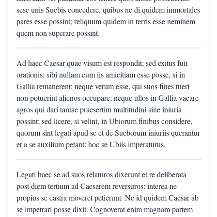
sese unis Suebis concedere, quibus ne di quidem immortales
pares esse possint; reliquum quidem in terris esse neminem
quem non superare possint.
Ad haec Caesar quae visum est respondit; sed exitus fuit
orationis: sibi nullam cum iis amicitiam esse posse, si in
Gallia remanerent; neque verum esse, qui suos fines tueri
non potuerint alienos occupare; neque ullos in Gallia vacare
agros qui dari tantae praesertim multitudini sine iniuria
possint; sed licere, si velint, in Ubiorum finibus considere,
quorum sint legati apud se et de Sueborum iniuriis querantur
et a se auxilium petant: hoc se Ubiis imperaturus.
Legati haec se ad suos relaturos dixerunt et re deliberata
post diem tertium ad Caesarem reversuros: interea ne
propius se castra moveret petierunt. Ne id quidem Caesar ab
se impetrari posse dixit. Cognoverat enim magnam partem