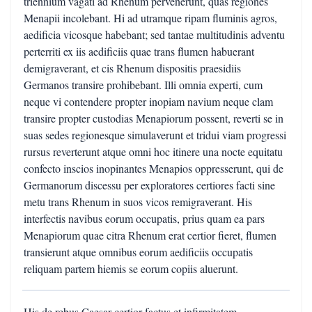
triennium vagati ad Rhenum pervenerunt, quas regiones
Menapii incolebant. Hi ad utramque ripam fluminis agros,
aedificia vicosque habebant; sed tantae multitudinis adventu
perterriti ex iis aedificiis quae trans flumen habuerant
demigraverant, et cis Rhenum dispositis praesidiis
Germanos transire prohibebant. Illi omnia experti, cum
neque vi contendere propter inopiam navium neque clam
transire propter custodias Menapiorum possent, reverti se in
suas sedes regionesque simulaverunt et tridui viam progressi
rursus reverterunt atque omni hoc itinere una nocte equitatu
confecto inscios inopinantes Menapios oppresserunt, qui de
Germanorum discessu per exploratores certiores facti sine
metu trans Rhenum in suos vicos remigraverant. His
interfectis navibus eorum occupatis, prius quam ea pars
Menapiorum quae citra Rhenum erat certior fieret, flumen
transierunt atque omnibus eorum aedificiis occupatis
reliquam partem hiemis se eorum copiis aluerunt.
His de rebus Caesar certior factus et infirmitatem