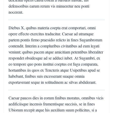
defensoribus earum rerum vis minueretur neu ponti
nocerent.
Diebus X, quibus materia coepta erat comportari, omni
opere effecto exercitus traducitur. Caesar ad utramque
partem pontis firmo praesidio relicto in fines Sugambrorum
contendit. Interim a compluribus civitatibus ad eum legati
veniunt; quibus pacem atque amicitiam petentibus liberaliter
respondet obsidesque ad se adduci iubet. At Sugambri, ex
eo tempore quo pons institui coeptus est fuga comparata,
hortantibus iis quos ex Tencteris atque Usipetibus apud se
habebant, finibus suis excesserant suaque omnia
exportaverant seque in solitudinem ac silvas abdiderant.
Caesar paucos dies in eorum finibus moratus, omnibus vicis
aedificiisque incensis frumentisque succisis, se in fines
Ubiorum recepit atque his auxilium suum pollicitus, si a