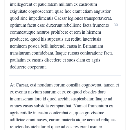
intellegerent et paucitatem militum ex castrorum
exiguitate cognoscerent, quae hoc erant etiam angustior
quod sine impedimentis Caesar legiones transportaverat,
optimum factu esse duxerunt rebellione facta frumento
30
commeatuque nostros prohibere et rem in hiemem
producere, quod his superatis aut reditu interclusis
neminem postea belli inferendi causa in Britanniam
transiturum confidebant. Itaque rursus coniuratione facta
paulatim ex castris discedere et suos clam ex agris
deducere coeperunt.
At Caesar, etsi nondum eorum consilia cognoverat, tamen et
ex eventu navium suarum et ex eo quod obsides dare
intermiserant fore id quod accidit suspicabatur. Itaque ad
omnes casus subsidia comparabat. Nam et frumentum ex
agris cotidie in castra conferebat et, quae gravissime
adflictae erant naves, earum materia atque aere ad reliquas
reficiendas utebatur et quae ad eas res erant usui ex