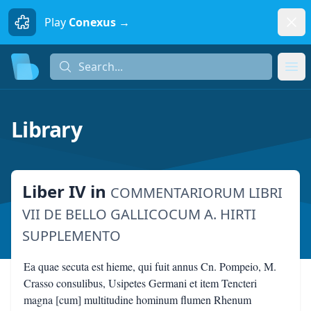
Dism
Play
Conexus →
Search...
Search...
Ope
Library
Liber IV
in
COMMENTARIORUM LIBRI
VII DE BELLO GALLICOCUM A. HIRTI
SUPPLEMENTO
Ea quae secuta est hieme, qui fuit annus Cn. Pompeio, M.
Crasso consulibus, Usipetes Germani et item Tencteri
magna [cum] multitudine hominum flumen Rhenum