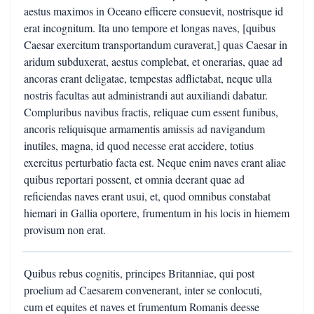
aestus maximos in Oceano efficere consuevit, nostrisque id
erat incognitum. Ita uno tempore et longas naves, [quibus
Caesar exercitum transportandum curaverat,] quas Caesar in
aridum subduxerat, aestus complebat, et onerarias, quae ad
ancoras erant deligatae, tempestas adflictabat, neque ulla
nostris facultas aut administrandi aut auxiliandi dabatur.
Compluribus navibus fractis, reliquae cum essent funibus,
ancoris reliquisque armamentis amissis ad navigandum
inutiles, magna, id quod necesse erat accidere, totius
exercitus perturbatio facta est. Neque enim naves erant aliae
quibus reportari possent, et omnia deerant quae ad
reficiendas naves erant usui, et, quod omnibus constabat
hiemari in Gallia oportere, frumentum in his locis in hiemem
provisum non erat.
Quibus rebus cognitis, principes Britanniae, qui post
proelium ad Caesarem convenerant, inter se conlocuti,
cum et equites et naves et frumentum Romanis deesse