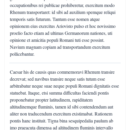
occupationibus rei publicae prohiberetur, exercitum modo
Rhenum transportaret: id sibi ad auxilium spemque reliqui
temporis satis futurum. Tantum esse nomen atque
opinionem eius exercitus Ariovisto pulso et hoc novissimo
proelio facto etiam ad ultimas Germanorum nationes, uti
opinione et amicitia populi Romani tuti esse possint.
Navium magnam copiam ad transportandum exercitum
pollicebantur.
Caesar his de causis quas commemoravi Rhenum transire
decrevat; sed navibus transire neque satis tutum esse
arbitrabatur neque suae neque populi Romani dignitatis esse
statuebat. Itaque, etsi summa difficultas faciendi pontis
proponebatur propter latitudinem, rapiditatem
altitudinemque fluminis, tamen id sibi contendendum aut
aliter non traducendum exercitum existimabat. Rationem
pontis hanc instituit. Tigna bina sesquipedalia paulum ab
imo praeacuta dimensa ad altitudinem fluminis intervallo