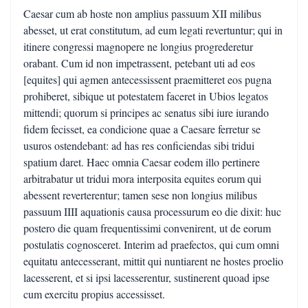
Caesar cum ab hoste non amplius passuum XII milibus
abesset, ut erat constitutum, ad eum legati revertuntur; qui in
itinere congressi magnopere ne longius progrederetur
orabant. Cum id non impetrassent, petebant uti ad eos
[equites] qui agmen antecessissent praemitteret eos pugna
prohiberet, sibique ut potestatem faceret in Ubios legatos
mittendi; quorum si principes ac senatus sibi iure iurando
fidem fecisset, ea condicione quae a Caesare ferretur se
usuros ostendebant: ad has res conficiendas sibi tridui
spatium daret. Haec omnia Caesar eodem illo pertinere
arbitrabatur ut tridui mora interposita equites eorum qui
abessent reverterentur; tamen sese non longius milibus
passuum IIII aquationis causa processurum eo die dixit: huc
postero die quam frequentissimi convenirent, ut de eorum
postulatis cognosceret. Interim ad praefectos, qui cum omni
equitatu antecesserant, mittit qui nuntiarent ne hostes proelio
lacesserent, et si ipsi lacesserentur, sustinerent quoad ipse
cum exercitu propius accessisset.