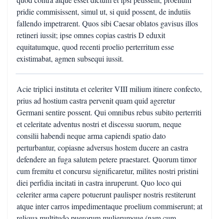
pridie commisissent, simul ut, si quid possent, de indutiis
fallendo impetrarent. Quos sibi Caesar oblatos gavisus illos
retineri iussit; ipse omnes copias castris D eduxit
equitatumque, quod recenti proelio perterritum esse
existimabat, agmen subsequi iussit.
Acie triplici instituta et celeriter VIII milium itinere confecto,
prius ad hostium castra pervenit quam quid ageretur
Germani sentire possent. Qui omnibus rebus subito perterriti
et celeritate adventus nostri et discessu suorum, neque
consilii habendi neque arma capiendi spatio dato
perturbantur, copiasne adversus hostem ducere an castra
defendere an fuga salutem petere praestaret. Quorum timor
cum fremitu et concursu significaretur, milites nostri pristini
diei perfidia incitati in castra inruperunt. Quo loco qui
celeriter arma capere potuerunt paulisper nostris restiterunt
atque inter carros impedimentaque proelium commiserunt; at
reliqua multitudo puerorum mulierumque (nam cum