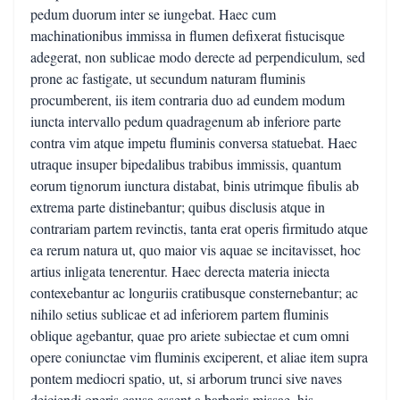
pedum duorum inter se iungebat. Haec cum
machinationibus immissa in flumen defixerat fistucisque
adegerat, non sublicae modo derecte ad perpendiculum, sed
prone ac fastigate, ut secundum naturam fluminis
procumberent, iis item contraria duo ad eundem modum
iuncta intervallo pedum quadragenum ab inferiore parte
contra vim atque impetu fluminis conversa statuebat. Haec
utraque insuper bipedalibus trabibus immissis, quantum
eorum tignorum iunctura distabat, binis utrimque fibulis ab
extrema parte distinebantur; quibus disclusis atque in
contrariam partem revinctis, tanta erat operis firmitudo atque
ea rerum natura ut, quo maior vis aquae se incitavisset, hoc
artius inligata tenerentur. Haec derecta materia iniecta
contexebantur ac longuriis cratibusque consternebantur; ac
nihilo setius sublicae et ad inferiorem partem fluminis
oblique agebantur, quae pro ariete subiectae et cum omni
opere coniunctae vim fluminis exciperent, et aliae item supra
pontem mediocri spatio, ut, si arborum trunci sive naves
deiciendi operis causa essent a barbaris missae, his