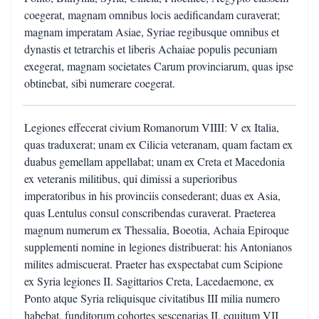
coegerat, magnam omnibus locis aedificandam curaverat;
magnam imperatam Asiae, Syriae regibusque omnibus et
dynastis et tetrarchis et liberis Achaiae populis pecuniam
exegerat, magnam societates Carum provinciarum, quas ipse
obtinebat, sibi numerare coegerat.
Legiones effecerat civium Romanorum VIIII: V ex Italia,
quas traduxerat; unam ex Cilicia veteranam, quam factam ex
duabus gemellam appellabat; unam ex Creta et Macedonia
ex veteranis militibus, qui dimissi a superioribus
imperatoribus in his provinciis consederant; duas ex Asia,
quas Lentulus consul conscribendas curaverat. Praeterea
magnum numerum ex Thessalia, Boeotia, Achaia Epiroque
supplementi nomine in legiones distribuerat: his Antonianos
milites admiscuerat. Praeter has exspectabat cum Scipione
ex Syria legiones II. Sagittarios Creta, Lacedaemone, ex
Ponto atque Syria reliquisque civitatibus III milia numero
habebat, funditorum cohortes sescenarias II, equitum VII