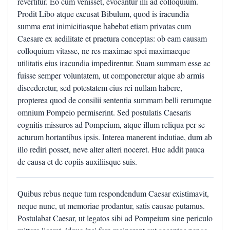
revertitur. Eo cum venisset, evocantur illi ad colloquium.
Prodit Libo atque excusat Bibulum, quod is iracundia
summa erat inimicitiasque habebat etiam privatas cum
Caesare ex aedilitate et praetura conceptas: ob eam causam
colloquium vitasse, ne res maximae spei maximaeque
utilitatis eius iracundia impedirentur. Suam summam esse ac
fuisse semper voluntatem, ut componeretur atque ab armis
discederetur, sed potestatem eius rei nullam habere,
propterea quod de consilii sententia summam belli rerumque
omnium Pompeio permiserint. Sed postulatis Caesaris
cognitis missuros ad Pompeium, atque illum reliqua per se
acturum hortantibus ipsis. Interea manerent indutiae, dum ab
illo rediri posset, neve alter alteri noceret. Huc addit pauca
de causa et de copiis auxiliisque suis.
Quibus rebus neque tum respondendum Caesar existimavit,
neque nunc, ut memoriae prodantur, satis causae putamus.
Postulabat Caesar, ut legatos sibi ad Pompeium sine periculo