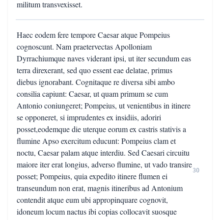
militum transvexisset.
Haec eodem fere tempore Caesar atque Pompeius
cognoscunt. Nam praetervectas Apolloniam
Dyrrachiumque naves viderant ipsi, ut iter secundum eas
terra direxerant, sed quo essent eae delatae, primus
diebus ignorabant. Cognitaque re diversa sibi ambo
consilia capiunt: Caesar, ut quam primum se cum
Antonio coniungeret; Pompeius, ut venientibus in itinere
se opponeret, si imprudentes ex insidiis, adoriri
posset,eodemque die uterque eorum ex castris stativis a
flumine Apso exercitum educunt: Pompeius clam et
noctu, Caesar palam atque interdiu. Sed Caesari circuitu
maiore iter erat longius, adverso flumine, ut vado transire
30
posset; Pompeius, quia expedito itinere flumen ei
transeundum non erat, magnis itineribus ad Antonium
contendit atque eum ubi appropinquare cognovit,
idoneum locum nactus ibi copias collocavit suosque