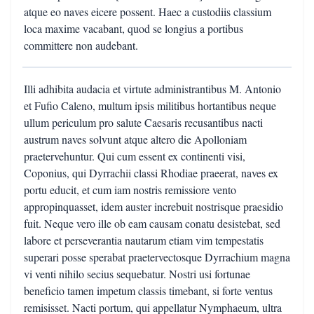
atque eo naves eicere possent. Haec a custodiis classium
loca maxime vacabant, quod se longius a portibus
committere non audebant.
Illi adhibita audacia et virtute administrantibus M. Antonio
et Fufio Caleno, multum ipsis militibus hortantibus neque
ullum periculum pro salute Caesaris recusantibus nacti
austrum naves solvunt atque altero die Apolloniam
praetervehuntur. Qui cum essent ex continenti visi,
Coponius, qui Dyrrachii classi Rhodiae praeerat, naves ex
portu educit, et cum iam nostris remissiore vento
appropinquasset, idem auster increbuit nostrisque praesidio
fuit. Neque vero ille ob eam causam conatu desistebat, sed
labore et perseverantia nautarum etiam vim tempestatis
superari posse sperabat praetervectosque Dyrrachium magna
vi venti nihilo secius sequebatur. Nostri usi fortunae
beneficio tamen impetum classis timebant, si forte ventus
remisisset. Nacti portum, qui appellatur Nymphaeum, ultra