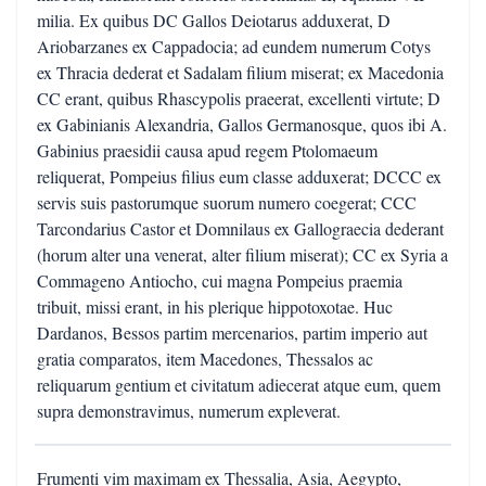
milia. Ex quibus DC Gallos Deiotarus adduxerat, D
Ariobarzanes ex Cappadocia; ad eundem numerum Cotys
ex Thracia dederat et Sadalam filium miserat; ex Macedonia
CC erant, quibus Rhascypolis praeerat, excellenti virtute; D
ex Gabinianis Alexandria, Gallos Germanosque, quos ibi A.
Gabinius praesidii causa apud regem Ptolomaeum
reliquerat, Pompeius filius eum classe adduxerat; DCCC ex
servis suis pastorumque suorum numero coegerat; CCC
Tarcondarius Castor et Domnilaus ex Gallograecia dederant
(horum alter una venerat, alter filium miserat); CC ex Syria a
Commageno Antiocho, cui magna Pompeius praemia
tribuit, missi erant, in his plerique hippotoxotae. Huc
Dardanos, Bessos partim mercenarios, partim imperio aut
gratia comparatos, item Macedones, Thessalos ac
reliquarum gentium et civitatum adiecerat atque eum, quem
supra demonstravimus, numerum expleverat.
Frumenti vim maximam ex Thessalia, Asia, Aegypto,