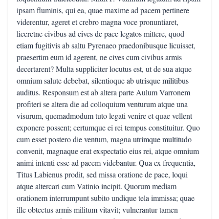
ipsam fluminis, qui ea, quae maxime ad pacem pertinere
viderentur, ageret et crebro magna voce pronuntiaret,
liceretne civibus ad cives de pace legatos mittere, quod
etiam fugitivis ab saltu Pyrenaeo praedonibusque licuisset,
praesertim eum id agerent, ne cives cum civibus armis
decertarent? Multa suppliciter locutus est, ut de sua atque
omnium salute debebat, silentioque ab utrisque militibus
auditus. Responsum est ab altera parte Aulum Varronem
profiteri se altera die ad colloquium venturum atque una
visurum, quemadmodum tuto legati venire et quae vellent
exponere possent; certumque ei rei tempus constituitur. Quo
cum esset postero die ventum, magna utrimque multitudo
convenit, magnaque erat exspectatio eius rei, atque omnium
animi intenti esse ad pacem videbantur. Qua ex frequentia,
Titus Labienus prodit, sed missa oratione de pace, loqui
atque altercari cum Vatinio incipit. Quorum mediam
orationem interrumpunt subito undique tela immissa; quae
ille obtectus armis militum vitavit; vulnerantur tamen