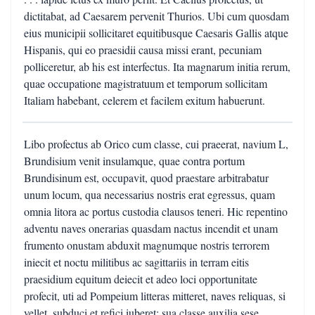
dictitabat, ad Caesarem pervenit Thurios. Ubi cum quosdam
eius municipii sollicitaret equitibusque Caesaris Gallis atque
Hispanis, qui eo praesidii causa missi erant, pecuniam
polliceretur, ab his est interfectus. Ita magnarum initia rerum,
quae occupatione magistratuum et temporum sollicitam
Italiam habebant, celerem et facilem exitum habuerunt.
Libo profectus ab Orico cum classe, cui praeerat, navium L,
Brundisium venit insulamque, quae contra portum
Brundisinum est, occupavit, quod praestare arbitrabatur
unum locum, qua necessarius nostris erat egressus, quam
omnia litora ac portus custodia clausos teneri. Hic repentino
adventu naves onerarias quasdam nactus incendit et unam
frumento onustam abduxit magnumque nostris terrorem
iniecit et noctu militibus ac sagittariis in terram eitis
praesidium equitum deiecit et adeo loci opportunitate
profecit, uti ad Pompeium litteras mitteret, naves reliquas, si
vellet, subduci et refici iuberet: sua classe auxilia sese