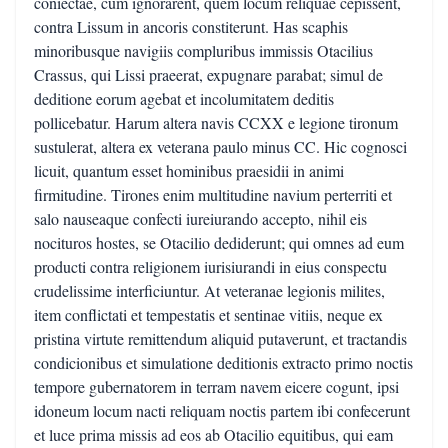
coniectae, cum ignorarent, quem locum reliquae cepissent,
contra Lissum in ancoris constiterunt. Has scaphis
minoribusque navigiis compluribus immissis Otacilius
Crassus, qui Lissi praeerat, expugnare parabat; simul de
deditione eorum agebat et incolumitatem deditis
pollicebatur. Harum altera navis CCXX e legione tironum
sustulerat, altera ex veterana paulo minus CC. Hic cognosci
licuit, quantum esset hominibus praesidii in animi
firmitudine. Tirones enim multitudine navium perterriti et
salo nauseaque confecti iureiurando accepto, nihil eis
nocituros hostes, se Otacilio dediderunt; qui omnes ad eum
producti contra religionem iurisiurandi in eius conspectu
crudelissime interficiuntur. At veteranae legionis milites,
item conflictati et tempestatis et sentinae vitiis, neque ex
pristina virtute remittendum aliquid putaverunt, et tractandis
condicionibus et simulatione deditionis extracto primo noctis
tempore gubernatorem in terram navem eicere cogunt, ipsi
idoneum locum nacti reliquam noctis partem ibi confecerunt
et luce prima missis ad eos ab Otacilio equitibus, qui eam