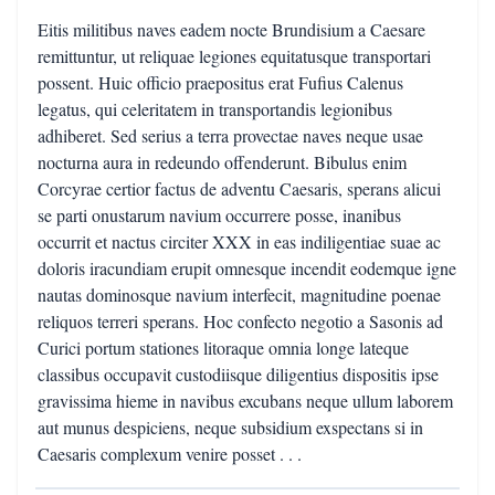
Eitis militibus naves eadem nocte Brundisium a Caesare
remittuntur, ut reliquae legiones equitatusque transportari
possent. Huic officio praepositus erat Fufius Calenus
legatus, qui celeritatem in transportandis legionibus
adhiberet. Sed serius a terra provectae naves neque usae
nocturna aura in redeundo offenderunt. Bibulus enim
Corcyrae certior factus de adventu Caesaris, sperans alicui
se parti onustarum navium occurrere posse, inanibus
occurrit et nactus circiter XXX in eas indiligentiae suae ac
doloris iracundiam erupit omnesque incendit eodemque igne
nautas dominosque navium interfecit, magnitudine poenae
reliquos terreri sperans. Hoc confecto negotio a Sasonis ad
Curici portum stationes litoraque omnia longe lateque
classibus occupavit custodiisque diligentius dispositis ipse
gravissima hieme in navibus excubans neque ullum laborem
aut munus despiciens, neque subsidium exspectans si in
Caesaris complexum venire posset . . .