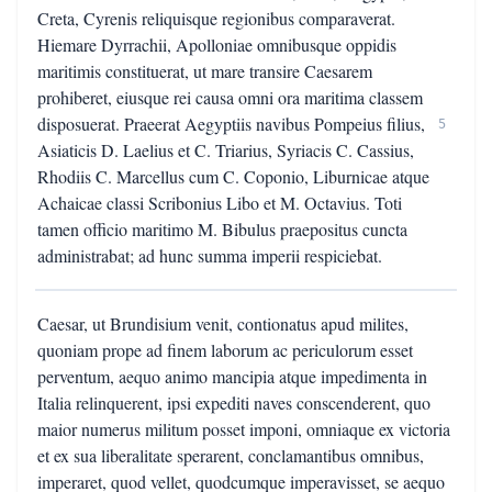
Creta, Cyrenis reliquisque regionibus comparaverat.
Hiemare Dyrrachii, Apolloniae omnibusque oppidis
maritimis constituerat, ut mare transire Caesarem
prohiberet, eiusque rei causa omni ora maritima classem
disposuerat. Praeerat Aegyptiis navibus Pompeius filius,
5
Asiaticis D. Laelius et C. Triarius, Syriacis C. Cassius,
Rhodiis C. Marcellus cum C. Coponio, Liburnicae atque
Achaicae classi Scribonius Libo et M. Octavius. Toti
tamen officio maritimo M. Bibulus praepositus cuncta
administrabat; ad hunc summa imperii respiciebat.
Caesar, ut Brundisium venit, contionatus apud milites,
quoniam prope ad finem laborum ac periculorum esset
perventum, aequo animo mancipia atque impedimenta in
Italia relinquerent, ipsi expediti naves conscenderent, quo
maior numerus militum posset imponi, omniaque ex victoria
et ex sua liberalitate sperarent, conclamantibus omnibus,
imperaret, quod vellet, quodcumque imperavisset, se aequo