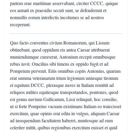
partem orae maritimae asservabant, circiter CCCC, quique
eos armati ex praesidio secuti sunt, se defenderunt et
nonnullis eorum interfectis incolumes se ad nostros
receperunt.
Quo facto conventus civium Romanorum, qui Lissum
obtinebant, quod oppidum eis antea Caesar attribuerat
muniendumque curaverat, Antonium recepit omnibusque
rebus iuvit. Otacilius sibi timens ex oppido fugit et ad
Pompeium pervenit. Eitis omnibus copiis Antonius, quarum
erat summa veteranarum trium legionum uniusque tironum
et equitum DCCC, plerasque naves in Italiam remittit ad
reliquos milites equitesque transportandos, pontones, quod
est genus navium Gallicarum, Lissi relinquit, hoc consilio,
ut si forte Pompeius vacuam existimans Italiam eo traiecisset
exercitum, quae opinio erat edita in vulgus, aliquam Caesar
ad insequendum facultatem haberet, nuntiosque ad eum
celeriter mittit, quibus regionibus exercitum euisset et quid