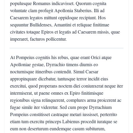
populusque Romanus indicavisset. Quorum cognita
voluntate clam profugit Apollonia Staberius. Illi ad
Caesarem legatos mittunt oppidoque recipiunt. Hos
sequuntur Bullidenses, Amantini et reliquae finitimae
civitates totaque Epiros et legatis ad Caesarem missis, quae
imperaret, facturos pollicentur.
At Pompeius cognitis his rebus, quae erant Orici atque
Apolloniae gestae, Dyrrachio timens diurnis eo
nocturnisque itineribus contendit. Simul Caesar
appropinquare dicebatur, tantusque terror incidit eius
exercitui, quod properans noctem diei coniunxerat neque iter
intermiserat, ut paene omnes ex Epiro finitimisque
regionibus signa relinquerent, complures arma proicerent ac
fugae simile iter videretur. Sed cum prope Dyrrachium
Pompeius constitisset castraque metari iussisset, perterrito
etiam tum exercitu princeps Labienus procedit iuratque se
eum non deserturum eundemque casum subiturum,