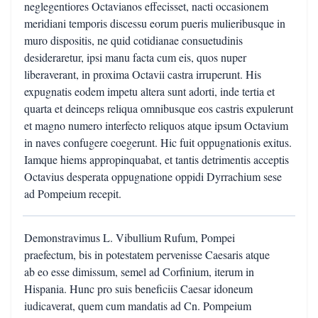
neglegentiores Octavianos effecisset, nacti occasionem
meridiani temporis discessu eorum pueris mulieribusque in
muro dispositis, ne quid cotidianae consuetudinis
desideraretur, ipsi manu facta cum eis, quos nuper
liberaverant, in proxima Octavii castra irruperunt. His
expugnatis eodem impetu altera sunt adorti, inde tertia et
quarta et deinceps reliqua omnibusque eos castris expulerunt
et magno numero interfecto reliquos atque ipsum Octavium
in naves confugere coegerunt. Hic fuit oppugnationis exitus.
Iamque hiems appropinquabat, et tantis detrimentis acceptis
Octavius desperata oppugnatione oppidi Dyrrachium sese
ad Pompeium recepit.
Demonstravimus L. Vibullium Rufum, Pompei
praefectum, bis in potestatem pervenisse Caesaris atque
ab eo esse dimissum, semel ad Corfinium, iterum in
Hispania. Hunc pro suis beneficiis Caesar idoneum
iudicaverat, quem cum mandatis ad Cn. Pompeium