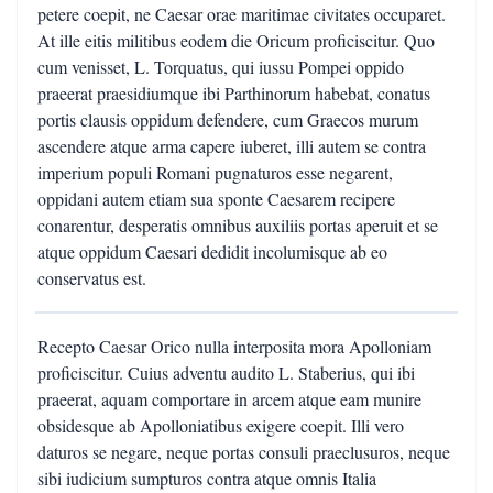
petere coepit, ne Caesar orae maritimae civitates occuparet.
At ille eitis militibus eodem die Oricum proficiscitur. Quo
cum venisset, L. Torquatus, qui iussu Pompei oppido
praeerat praesidiumque ibi Parthinorum habebat, conatus
portis clausis oppidum defendere, cum Graecos murum
ascendere atque arma capere iuberet, illi autem se contra
imperium populi Romani pugnaturos esse negarent,
oppidani autem etiam sua sponte Caesarem recipere
conarentur, desperatis omnibus auxiliis portas aperuit et se
atque oppidum Caesari dedidit incolumisque ab eo
conservatus est.
Recepto Caesar Orico nulla interposita mora Apolloniam
proficiscitur. Cuius adventu audito L. Staberius, qui ibi
praeerat, aquam comportare in arcem atque eam munire
obsidesque ab Apolloniatibus exigere coepit. Illi vero
daturos se negare, neque portas consuli praeclusuros, neque
sibi iudicium sumpturos contra atque omnis Italia