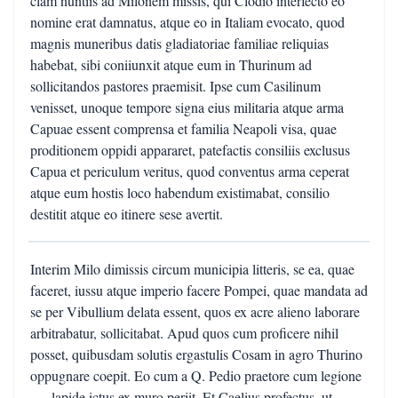
clam nuntiis ad Milonem missis, qui Clodio interfecto eo
nomine erat damnatus, atque eo in Italiam evocato, quod
magnis muneribus datis gladiatoriae familiae reliquias
habebat, sibi coniiunxit atque eum in Thurinum ad
sollicitandos pastores praemisit. Ipse cum Casilinum
venisset, unoque tempore signa eius militaria atque arma
Capuae essent comprensa et familia Neapoli visa, quae
proditionem oppidi appararet, patefactis consiliis exclusus
Capua et periculum veritus, quod conventus arma ceperat
atque eum hostis loco habendum existimabat, consilio
destitit atque eo itinere sese avertit.
Interim Milo dimissis circum municipia litteris, se ea, quae
faceret, iussu atque imperio facere Pompei, quae mandata ad
se per Vibullium delata essent, quos ex acre alieno laborare
arbitrabatur, sollicitabat. Apud quos cum proficere nihil
posset, quibusdam solutis ergastulis Cosam in agro Thurino
oppugnare coepit. Eo cum a Q. Pedio praetore cum legione
. . . lapide ictus ex muro periit. Et Caelius profectus, ut