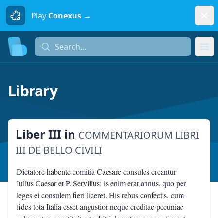
Dism
Play
Conexus →
Search...
Search...
Ope
Library
Liber III
in
COMMENTARIORUM LIBRI
III DE BELLO CIVILI
Dictatore habente comitia Caesare consules creantur
Iulius Caesar et P. Servilius: is enim erat annus, quo per
leges ei consulem fieri liceret. His rebus confectis, cum
fides tota Italia esset angustior neque creditae pecuniae