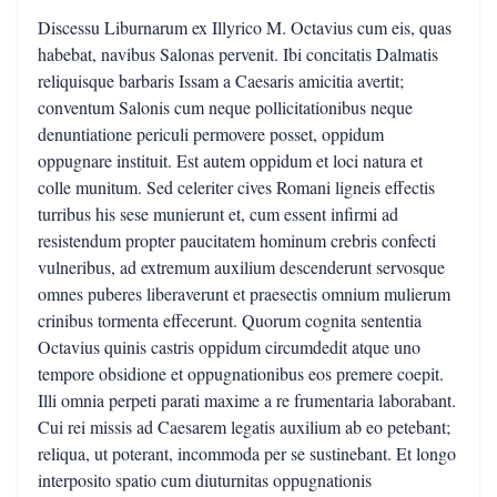
Discessu Liburnarum ex Illyrico M. Octavius cum eis, quas
habebat, navibus Salonas pervenit. Ibi concitatis Dalmatis
reliquisque barbaris Issam a Caesaris amicitia avertit;
conventum Salonis cum neque pollicitationibus neque
denuntiatione periculi permovere posset, oppidum
oppugnare instituit. Est autem oppidum et loci natura et
colle munitum. Sed celeriter cives Romani ligneis effectis
turribus his sese munierunt et, cum essent infirmi ad
resistendum propter paucitatem hominum crebris confecti
vulneribus, ad extremum auxilium descenderunt servosque
omnes puberes liberaverunt et praesectis omnium mulierum
crinibus tormenta effecerunt. Quorum cognita sententia
Octavius quinis castris oppidum circumdedit atque uno
tempore obsidione et oppugnationibus eos premere coepit.
Illi omnia perpeti parati maxime a re frumentaria laborabant.
Cui rei missis ad Caesarem legatis auxilium ab eo petebant;
reliqua, ut poterant, incommoda per se sustinebant. Et longo
interposito spatio cum diuturnitas oppugnationis