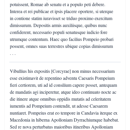
potuissent, Romae ab senatu et a populo peti debere.
Interea et rei publicae et ipsis placere oportere, si uterque
in contione statim iuravisset se triduo proximo exercitum
dimissurum. Depositis armis auxiliisque, quibus nunc
confiderent, necessario populi senatusque iudicio fore
utrumque contentum. Haec quo facilius Pompeio probari
possent, omnes suas terrestres ubique copias dimissurum
. . .
Vibullius his expositis [Corcyrae] non minus necessarium
esse existimavit de repentino adventu Caesaris Pompeium
fieri certiorem, uti ad id consilium capere posset, antequam
de mandatis agi inciperetur, atque ideo continuato nocte ac
die itinere atque omnibus oppidis mutatis ad celeritatem
iumentis ad Pompeium contendit, ut adesse Caesarem
nuntiaret. Pompeius erat eo tempore in Candavia iterque ex
Macedonia in hiberna Apolloniam Dyrrachiumque habebat.
Sed re nova perturbatus maioribus itineribus Apolloniam