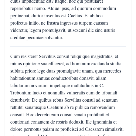
cuius impudentiae est? Itaque, hoc qui postularet
reperiebatur nemo. Atque ipsis, ad quorum commodum
pertinebat, durior inventus est Caelius. Et ab hoc
profectus initio, ne frustra ingressus turpem causam
videretur, legem promulgavit, ut sexenni die sine usuris
creditae pecuniae solvantur.
Cum resisteret Servilius consul reliquique magistratus, et
minus opinione sua efficeret, ad hominum excitanda studia
sublata priore lege duas promulgavit: unam, qua mercedes
habitationum annuas conductoribus donavit, aliam
tabularum novarum, impetuque multitudinis in C.
Trebonium facto et nonnullis vulneratis eum de tribunali
deturbavit. De quibus rebus Servilius consul ad senatum
rettulit, senatusque Caelium ab re publica removendum
censuit. Hoc decreto eum consul senatu prohibuit et
contionari conantem de rostris deduxit. Ille ignominia et
dolore permotus palam se proficisci ad Caesarem simulavit;