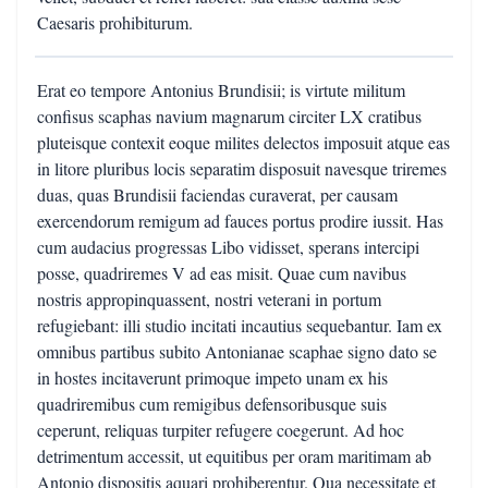
Caesaris prohibiturum.
Erat eo tempore Antonius Brundisii; is virtute militum
confisus scaphas navium magnarum circiter LX cratibus
pluteisque contexit eoque milites delectos imposuit atque eas
in litore pluribus locis separatim disposuit navesque triremes
duas, quas Brundisii faciendas curaverat, per causam
exercendorum remigum ad fauces portus prodire iussit. Has
cum audacius progressas Libo vidisset, sperans intercipi
posse, quadriremes V ad eas misit. Quae cum navibus
nostris appropinquassent, nostri veterani in portum
refugiebant: illi studio incitati incautius sequebantur. Iam ex
omnibus partibus subito Antonianae scaphae signo dato se
in hostes incitaverunt primoque impeto unam ex his
quadriremibus cum remigibus defensoribusque suis
ceperunt, reliquas turpiter refugere coegerunt. Ad hoc
detrimentum accessit, ut equitibus per oram maritimam ab
Antonio dispositis aquari prohiberentur. Qua necessitate et