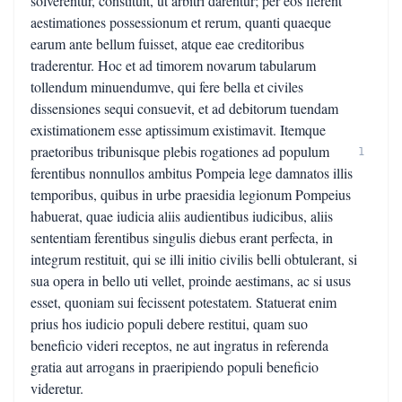
solverentur, constituit, ut arbitri darentur; per eos fierent
aestimationes possessionum et rerum, quanti quaeque
earum ante bellum fuisset, atque eae creditoribus
traderentur. Hoc et ad timorem novarum tabularum
tollendum minuendumve, qui fere bella et civiles
dissensiones sequi consuevit, et ad debitorum tuendam
existimationem esse aptissimum existimavit. Itemque
praetoribus tribunisque plebis rogationes ad populum
1
ferentibus nonnullos ambitus Pompeia lege damnatos illis
temporibus, quibus in urbe praesidia legionum Pompeius
habuerat, quae iudicia aliis audientibus iudicibus, aliis
sententiam ferentibus singulis diebus erant perfecta, in
integrum restituit, qui se illi initio civilis belli obtulerant, si
sua opera in bello uti vellet, proinde aestimans, ac si usus
esset, quoniam sui fecissent potestatem. Statuerat enim
prius hos iudicio populi debere restitui, quam suo
beneficio videri receptos, ne aut ingratus in referenda
gratia aut arrogans in praeripiendo populi beneficio
videretur.