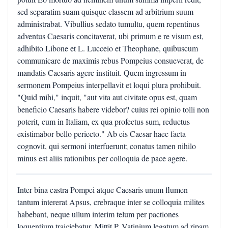
sed separatim suam quisque classem ad arbitrium suum
administrabat. Vibullius sedato tumultu, quem repentinus
adventus Caesaris concitaverat, ubi primum e re visum est,
adhibito Libone et L. Lucceio et Theophane, quibuscum
communicare de maximis rebus Pompeius consueverat, de
mandatis Caesaris agere instituit. Quem ingressum in
sermonem Pompeius interpellavit et loqui plura prohibuit.
"Quid mihi," inquit, "aut vita aut civitate opus est, quam
beneficio Caesaris habere videbor? cuius rei opinio tolli non
poterit, cum in Italiam, ex qua profectus sum, reductus
existimabor bello periecto." Ab eis Caesar haec facta
cognovit, qui sermoni interfuerunt; conatus tamen nihilo
minus est aliis rationibus per colloquia de pace agere.
Inter bina castra Pompei atque Caesaris unum flumen
tantum intererat Apsus, crebraque inter se colloquia milites
habebant, neque ullum interim telum per pactiones
loquentium traiciebatur. Mittit P. Vatinium legatum ad ripam