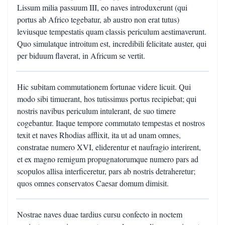
Lissum milia passuum III, eo naves introduxerunt (qui
portus ab Africo tegebatur, ab austro non erat tutus)
leviusque tempestatis quam classis periculum aestimaverunt.
Quo simulatque introitum est, incredibili felicitate auster, qui
per biduum flaverat, in Africum se vertit.
Hic subitam commutationem fortunae videre licuit. Qui
modo sibi timuerant, hos tutissimus portus recipiebat; qui
nostris navibus periculum intulerant, de suo timere
cogebantur. Itaque tempore commutato tempestas et nostros
texit et naves Rhodias afflixit, ita ut ad unam omnes,
constratae numero XVI, eliderentur et naufragio interirent,
et ex magno remigum propugnatorumque numero pars ad
scopulos allisa interficeretur, pars ab nostris detraheretur;
quos omnes conservatos Caesar domum dimisit.
Nostrae naves duae tardius cursu confecto in noctem