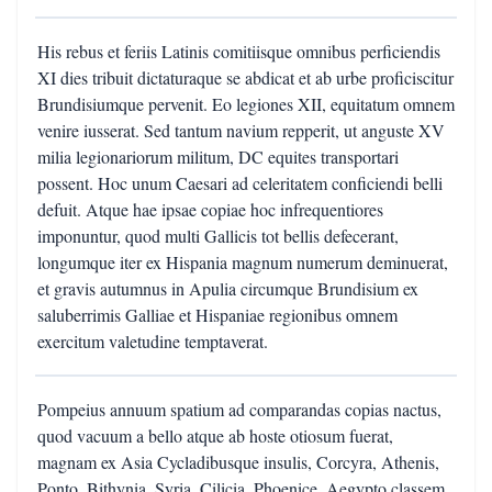
His rebus et feriis Latinis comitiisque omnibus perficiendis
XI dies tribuit dictaturaque se abdicat et ab urbe proficiscitur
Brundisiumque pervenit. Eo legiones XII, equitatum omnem
venire iusserat. Sed tantum navium repperit, ut anguste XV
milia legionariorum militum, DC equites transportari
possent. Hoc unum Caesari ad celeritatem conficiendi belli
defuit. Atque hae ipsae copiae hoc infrequentiores
imponuntur, quod multi Gallicis tot bellis defecerant,
longumque iter ex Hispania magnum numerum deminuerat,
et gravis autumnus in Apulia circumque Brundisium ex
saluberrimis Galliae et Hispaniae regionibus omnem
exercitum valetudine temptaverat.
Pompeius annuum spatium ad comparandas copias nactus,
quod vacuum a bello atque ab hoste otiosum fuerat,
magnam ex Asia Cycladibusque insulis, Corcyra, Athenis,
Ponto, Bithynia, Syria, Cilicia, Phoenice, Aegypto classem