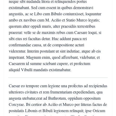
neque sibi nudanda litora et relinquendos portus
existimabant. Sed cum essent in quibus demonstravi
angustiis, ac se Libo cum Bibulo coniunxisset, loquuntur
ambo ex navibus cum M. Acilio et Statio Murco legatis;
quorum alter oppidi muris, alter praesidiis terrestribus
praeerat: velle se de maximis rebus cum Caesare loqui, si
sibi eius rei facultas detur. Huc addunt pauca rei
confirmandae causa, ut de compositione acturi
viderentur. Interim postulant ut sint indutiae, atque ab eis
impetrant. Magnum enim, quod afferebant, videbatur, et
Caesarem id summe sciebant cupere, et profectum
aliquid Vibulli mandatis existimabatur.
Caesar eo tempore cum legione una profectus ad recipiendas
ulteriores civitates et rem frumentariam expediendam, qua
angusta utebatur,erat ad Buthrotum, oppidum oppositum
Corcyrae. Ibi certior ab Acilio et Murco per litteras factus de
postulatis Libonis et Bibuli legionem relinquit; ipse Oricum