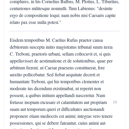
complures, in his Cornelius Balbus, M. Plotius, L. Tiburtius,
centuriones militesque nonnulli. Tum Labienus: "desinite
ergo de compositione loqui; nam nobis nisi Caesaris capite
relato pax esse nulla potest."
Eisdem temporibus M. Caelius Rufus praetor causa
debitorum suscepta initio magistratus tribunal suum iuxta
C. Treboni, praetoris urbani, sellam collocavit et, si quis
appellavisset de aestimatione et de solutionibus, quae per
arbitrum fierent, ut Caesar praesens constituerat, fore
auxilio pollicebatur. Sed fiebat aequitate decreti et
humanitate Treboni, qui his temporibus clementer et
moderate ius dicendum existimabat, ut reperiri non
possent, a quibus initium appellandi nasceretur. Nam
fortasse inopiam excusare et calamitatem aut propriam
20
suam aut temporum queri et difficultates auctionandi
proponere etiam mediocris est animi; integras vero tenere
possessiones, qui se debere fateantur, cuius animi aut