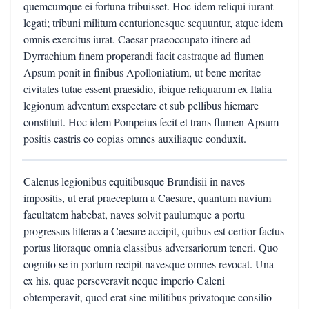
quemcumque ei fortuna tribuisset. Hoc idem reliqui iurant
legati; tribuni militum centurionesque sequuntur, atque idem
omnis exercitus iurat. Caesar praeoccupato itinere ad
Dyrrachium finem properandi facit castraque ad flumen
Apsum ponit in finibus Apolloniatium, ut bene meritae
civitates tutae essent praesidio, ibique reliquarum ex Italia
legionum adventum exspectare et sub pellibus hiemare
constituit. Hoc idem Pompeius fecit et trans flumen Apsum
positis castris eo copias omnes auxiliaque conduxit.
Calenus legionibus equitibusque Brundisii in naves
impositis, ut erat praeceptum a Caesare, quantum navium
facultatem habebat, naves solvit paulumque a portu
progressus litteras a Caesare accipit, quibus est certior factus
portus litoraque omnia classibus adversariorum teneri. Quo
cognito se in portum recipit navesque omnes revocat. Una
ex his, quae perseveravit neque imperio Caleni
obtemperavit, quod erat sine militibus privatoque consilio