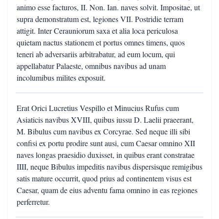
animo esse facturos, II. Non. Ian. naves solvit. Impositae, ut
supra demonstratum est, legiones VII. Postridie terram
attigit. Inter Cerauniorum saxa et alia loca periculosa
quietam nactus stationem et portus omnes timens, quos
teneri ab adversariis arbitrabatur, ad eum locum, qui
appellabatur Palaeste, omnibus navibus ad unam
incolumibus milites exposuit.
Erat Orici Lucretius Vespillo et Minucius Rufus cum
Asiaticis navibus XVIII, quibus iussu D. Laelii praeerant,
M. Bibulus cum navibus ex Corcyrae. Sed neque illi sibi
confisi ex portu prodire sunt ausi, cum Caesar omnino XII
naves longas praesidio duxisset, in quibus erant constratae
IIII, neque Bibulus impeditis navibus dispersisque remigibus
satis mature occurrit, quod prius ad continentem visus est
Caesar, quam de eius adventu fama omnino in eas regiones
perferretur.