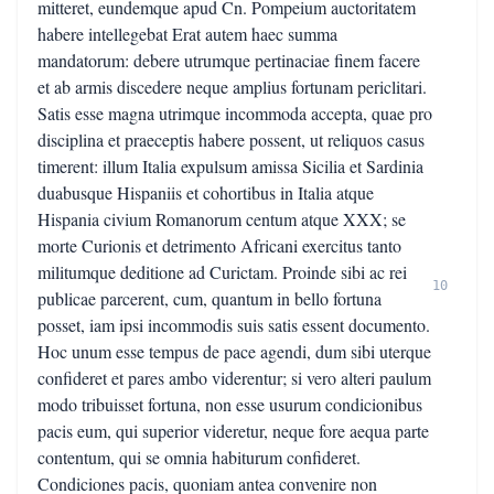
mitteret, eundemque apud Cn. Pompeium auctoritatem
habere intellegebat Erat autem haec summa
mandatorum: debere utrumque pertinaciae finem facere
et ab armis discedere neque amplius fortunam periclitari.
Satis esse magna utrimque incommoda accepta, quae pro
disciplina et praeceptis habere possent, ut reliquos casus
timerent: illum Italia expulsum amissa Sicilia et Sardinia
duabusque Hispaniis et cohortibus in Italia atque
Hispania civium Romanorum centum atque XXX; se
morte Curionis et detrimento Africani exercitus tanto
militumque deditione ad Curictam. Proinde sibi ac rei
10
publicae parcerent, cum, quantum in bello fortuna
posset, iam ipsi incommodis suis satis essent documento.
Hoc unum esse tempus de pace agendi, dum sibi uterque
confideret et pares ambo viderentur; si vero alteri paulum
modo tribuisset fortuna, non esse usurum condicionibus
pacis eum, qui superior videretur, neque fore aequa parte
contentum, qui se omnia habiturum confideret.
Condiciones pacis, quoniam antea convenire non