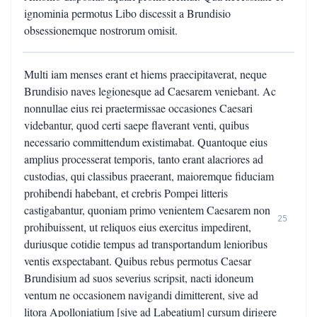
ignominia permotus Libo discessit a Brundisio
obsessionemque nostrorum omisit.
Multi iam menses erant et hiems praecipitaverat, neque
Brundisio naves legionesque ad Caesarem veniebant. Ac
nonnullae eius rei praetermissae occasiones Caesari
videbantur, quod certi saepe flaverant venti, quibus
necessario committendum existimabat. Quantoque eius
amplius processerat temporis, tanto erant alacriores ad
custodias, qui classibus praeerant, maioremque fiduciam
prohibendi habebant, et crebris Pompei litteris
castigabantur, quoniam primo venientem Caesarem non
25
prohibuissent, ut reliquos eius exercitus impedirent,
duriusque cotidie tempus ad transportandum lenioribus
ventis exspectabant. Quibus rebus permotus Caesar
Brundisium ad suos severius scripsit, nacti idoneum
ventum ne occasionem navigandi dimitterent, sive ad
litora Apolloniatium [sive ad Labeatium] cursum dirigere