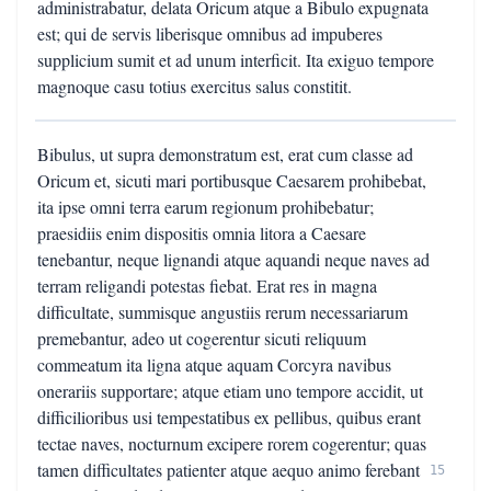
administrabatur, delata Oricum atque a Bibulo expugnata
est; qui de servis liberisque omnibus ad impuberes
supplicium sumit et ad unum interficit. Ita exiguo tempore
magnoque casu totius exercitus salus constitit.
Bibulus, ut supra demonstratum est, erat cum classe ad
Oricum et, sicuti mari portibusque Caesarem prohibebat,
ita ipse omni terra earum regionum prohibebatur;
praesidiis enim dispositis omnia litora a Caesare
tenebantur, neque lignandi atque aquandi neque naves ad
terram religandi potestas fiebat. Erat res in magna
difficultate, summisque angustiis rerum necessariarum
premebantur, adeo ut cogerentur sicuti reliquum
commeatum ita ligna atque aquam Corcyra navibus
onerariis supportare; atque etiam uno tempore accidit, ut
difficilioribus usi tempestatibus ex pellibus, quibus erant
tectae naves, nocturnum excipere rorem cogerentur; quas
tamen difficultates patienter atque aequo animo ferebant
15