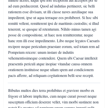
mittere liceret, idque ipsi fore reciperent aut acceptos per se
ad eum perducerent. Quod ad indutias pertineret, sic belli
rationem esse divisam, ut illi classe naves auxiliaque sua
impedirent, ipse ut aqua terraque eos prohiberet. Si hoc sibi
remitti vellent, remitterent ipsi de maritimis custodiis; si illud
tenerent, se quoque id retenturum. Nihilo minus tamen agi
posse de compositione, ut haec non remitterentur, neque
hanc rem illi esse impedimento. Libo neque legatos Caesaris
recipere neque periculum praestare eorum, sed totam rem ad
Pompeium reicere: unum instare de indutiis
vehementissimeque contendere. Quem ubi Caesar intellexit
praesentis periculi atque inopiae vitandae causa omnem
orationem instituisse neque ullam spem aut condicionem
pacis afferre, ad reliquam cogitationem belli sese recepit.
Bibulus multos dies terra prohibitus et graviore morbo ex
frigore et labore implicitus, cum neque curari posset neque
susceptum officium deserere vellet, vim morbi sustinere non
potuit Eo mortuo ad neminem unum summa imperii redit,