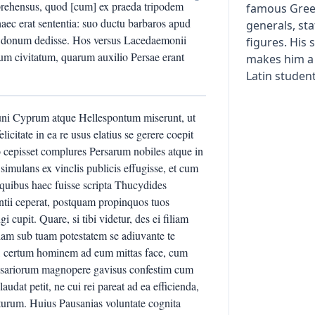
eprehensus, quod [cum] ex praeda tripodem
famous Gre
aec erat sententia: suo ductu barbaros apud
generals, st
 id donum dedisse. Hos versus Lacedaemonii
figures. His 
um civitatum, quarum auxilio Persae erant
makes him a 
Latin student
ni Cyprum atque Hellespontum miserunt, ut
licitate in ea re usus elatius se gerere coepit
cepisset complures Persarum nobiles atque in
simulans ex vinclis publicis effugisse, et cum
 quibus haec fuisse scripta Thucydides
ntii ceperat, postquam propinquos tuos
i cupit. Quare, si tibi videtur, des ei filiam
ciam sub tuam potestatem se adiuvante te
is, certum hominem ad eum mittas face, cum
essariorum magnopere gavisus confestim cum
udat petit, ne cui rei pareat ad ea efficienda,
 laturum. Huius Pausanias voluntate cognita