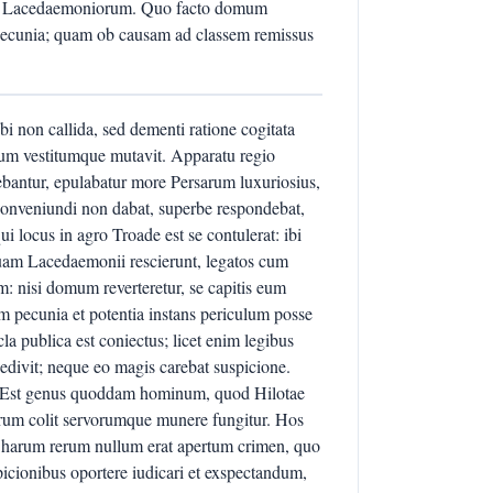
idit Lacedaemoniorum. Quo facto domum
n pecunia; quam ob causam ad classem remissus
ibi non callida, sed dementi ratione cogitata
tum vestitumque mutavit. Apparatu regio
uebantur, epulabatur more Persarum luxuriosius,
conveniundi non dabat, superbe respondebat,
i locus in agro Troade est se contulerat: ibi
tquam Lacedaemonii rescierunt, legatos cum
m: nisi domum reverteretur, se capitis eum
 pecunia et potentia instans periculum posse
la publica est coniectus; licet enim legibus
edivit; neque eo magis carebat suspicione.
 Est genus quoddam hominum, quod Hilotae
um colit servorumque munere fungitur. Hos
od harum rerum nullum erat apertum crimen, quo
picionibus oportere iudicari et exspectandum,