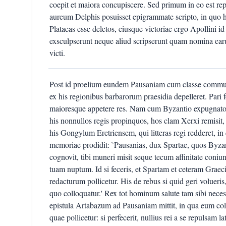
coepit et maiora concupiscere. Sed primum in eo est r
aureum Delphis posuisset epigrammate scripto, in quo h
Plataeas esse deletos, eiusque victoriae ergo Apollini
exsculpserunt neque aliud scripserunt quam nomina ear
victi.
Post id proelium eundem Pausaniam cum classe commu
ex his regionibus barbarorum praesidia depelleret. Pari fe
maioresque appetere res. Nam cum Byzantio expugnato 
his nonnullos regis propinquos, hos clam Xerxi remisit, 
his Gongylum Eretriensem, qui litteras regi redderet, in
memoriae prodidit: `Pausanias, dux Spartae, quos Byza
cognovit, tibi muneri misit seque tecum affinitate coniung
tuam nuptum. Id si feceris, et Spartam et ceteram Grae
redacturum pollicetur. His de rebus si quid geri voluer
quo colloquatur.' Rex tot hominum salute tam sibi nec
epistula Artabazum ad Pausaniam mittit, in qua eum colla
quae pollicetur: si perfecerit, nullius rei a se repulsam