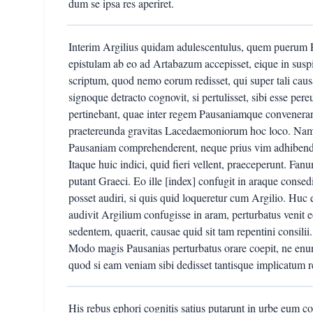
dum se ipsa res aperiret.
Interim Argilius quidam adulescentulus, quem puerum P
epistulam ab eo ad Artabazum accepisset, eique in suspi
scriptum, quod nemo eorum redisset, qui super tali causa
signoque detracto cognovit, si pertulisset, sibi esse pe
pertinebant, quae inter regem Pausaniamque convenerant. 
praetereunda gravitas Lacedaemoniorum hoc loco. Nam 
Pausaniam comprehenderent, neque prius vim adhibenda
Itaque huic indici, quid fieri vellent, praeceperunt. Fan
putant Graeci. Eo ille [index] confugit in araque consed
posset audiri, si quis quid loqueretur cum Argilio. Huc
audivit Argilium confugisse in aram, perturbatus venit
sedentem, quaerit, causae quid sit tam repentini consilii. 
Modo magis Pausanias perturbatus orare coepit, ne enunt
quod si eam veniam sibi dedisset tantisque implicatum 
His rebus ephori cognitis satius putarunt in urbe eum 