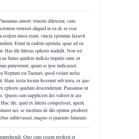
ausanias amore venerio dilexerat, cum
cionem venisset aliquid in ea de se esse
 eodem missi erant, vincla epistulae laxavit
reundum. Erant in eadem epistula, quae ad ea
Has ille litteras ephoris tradidit. Non est
ne huius quidem indicio impulsi sunt, ut
m putaverunt, quam se ipse indicasset.
um Neptuni est Taenari, quod violari nefas
it. Hanc iuxta locum fecerunt sub terra, ex quo
 ex ephoris quidam descenderunt. Pausanias ut
 eo. Quem cum supplicem dei videret in ara
Huc ille, quid ex litteris comperisset, aperit.
iaret nec se meritum de illo optime proderet:
rebus sublevasset, magno ei praemio futurum.
comprehendi. Quo cum essent profecti et