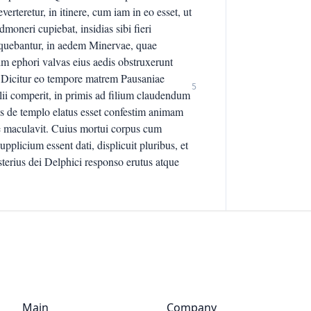
rteretur, in itinere, cum iam in eo esset, ut
oneri cupiebat, insidias sibi fieri
sequebantur, in aedem Minervae, quae
tim ephori valvas eius aedis obstruxerunt
t. Dicitur eo tempore matrem Pausaniae
5
ii comperit, in primis ad filium claudendum
is de templo elatus esset confestim animam
te maculavit. Cuius mortui corpus cum
upplicium essent dati, displicuit pluribus, et
sterius dei Delphici responso erutus atque
Main
Company