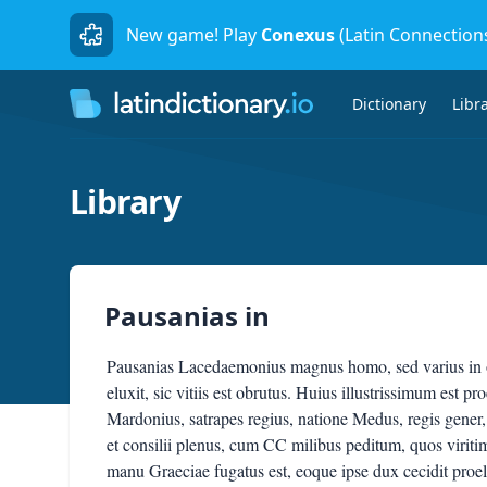
New game! Play
Conexus
(Latin Connection
Dictionary
Libr
Library
Pausanias
in
Pausanias Lacedaemonius magnus homo, sed varius in om
eluxit, sic vitiis est obrutus. Huius illustrissimum est 
Mardonius, satrapes regius, natione Medus, regis gener
et consilii plenus, cum CC milibus peditum, quos virit
manu Graeciae fugatus est, eoque ipse dux cecidit proel