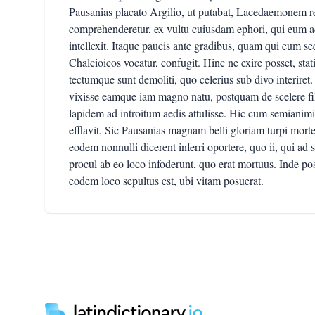
Pausanias placato Argilio, ut putabat, Lacedaemonem reve
comprehenderetur, ex vultu cuiusdam ephori, qui eum adm
intellexit. Itaque paucis ante gradibus, quam qui eum 
Chalcioicos vocatur, confugit. Hinc ne exire posset, sta
tectumque sunt demoliti, quo celerius sub divo interire
vixisse eamque iam magno natu, postquam de scelere fil
lapidem ad introitum aedis attulisse. Hic cum semianim
efflavit. Sic Pausanias magnam belli gloriam turpi mor
eodem nonnulli dicerent inferri oportere, quo ii, qui ad s
procul ab eo loco infoderunt, quo erat mortuus. Inde po
eodem loco sepultus est, ubi vitam posuerat.
Footer