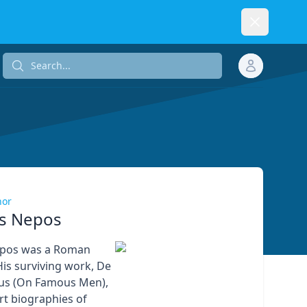
Dismiss
Search...
Search...
hor
us Nepos
epos was a Roman
His surviving work, De
ribus (On Famous Men),
rt biographies of