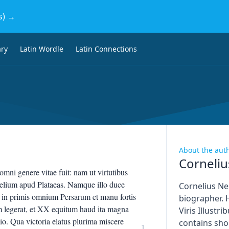
s) →
ary
Latin Wordle
Latin Connections
About the aut
Corneli
ni genere vitae fuit: nam ut virtutibus
proelium apud Plataeas. Namque illo duce
Cornelius N
, in primis omnium Persarum et manu fortis
biographer. 
im legerat, et XX equitum haud ita magna
Viris Illust
io. Qua victoria elatus plurima miscere
contains sho
1