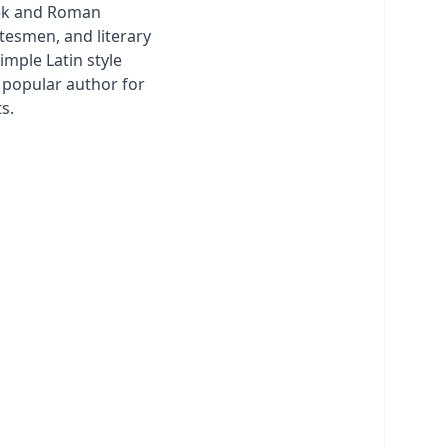
ek and Roman
atesmen, and literary
simple Latin style
popular author for
s.