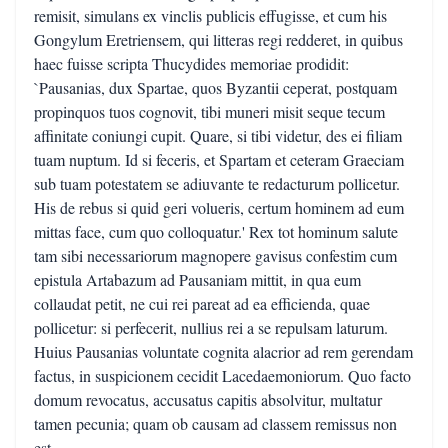
remisit, simulans ex vinclis publicis effugisse, et cum his
Gongylum Eretriensem, qui litteras regi redderet, in quibus
haec fuisse scripta Thucydides memoriae prodidit:
`Pausanias, dux Spartae, quos Byzantii ceperat, postquam
propinquos tuos cognovit, tibi muneri misit seque tecum
affinitate coniungi cupit. Quare, si tibi videtur, des ei filiam
tuam nuptum. Id si feceris, et Spartam et ceteram Graeciam
sub tuam potestatem se adiuvante te redacturum pollicetur.
His de rebus si quid geri volueris, certum hominem ad eum
mittas face, cum quo colloquatur.' Rex tot hominum salute
tam sibi necessariorum magnopere gavisus confestim cum
epistula Artabazum ad Pausaniam mittit, in qua eum
collaudat petit, ne cui rei pareat ad ea efficienda, quae
pollicetur: si perfecerit, nullius rei a se repulsam laturum.
Huius Pausanias voluntate cognita alacrior ad rem gerendam
factus, in suspicionem cecidit Lacedaemoniorum. Quo facto
domum revocatus, accusatus capitis absolvitur, multatur
tamen pecunia; quam ob causam ad classem remissus non
est.