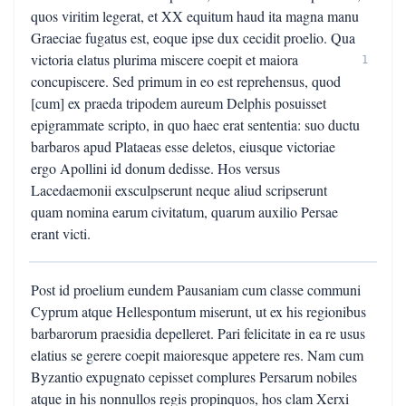
quos viritim legerat, et XX equitum haud ita magna manu
Graeciae fugatus est, eoque ipse dux cecidit proelio. Qua
victoria elatus plurima miscere coepit et maiora
1
concupiscere. Sed primum in eo est reprehensus, quod
[cum] ex praeda tripodem aureum Delphis posuisset
epigrammate scripto, in quo haec erat sententia: suo ductu
barbaros apud Plataeas esse deletos, eiusque victoriae
ergo Apollini id donum dedisse. Hos versus
Lacedaemonii exsculpserunt neque aliud scripserunt
quam nomina earum civitatum, quarum auxilio Persae
erant victi.
Post id proelium eundem Pausaniam cum classe communi
Cyprum atque Hellespontum miserunt, ut ex his regionibus
barbarorum praesidia depelleret. Pari felicitate in ea re usus
elatius se gerere coepit maioresque appetere res. Nam cum
Byzantio expugnato cepisset complures Persarum nobiles
atque in his nonnullos regis propinquos, hos clam Xerxi