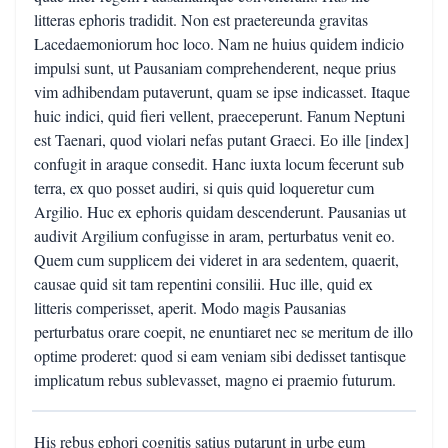
litteras ephoris tradidit. Non est praetereunda gravitas
Lacedaemoniorum hoc loco. Nam ne huius quidem indicio
impulsi sunt, ut Pausaniam comprehenderent, neque prius
vim adhibendam putaverunt, quam se ipse indicasset. Itaque
huic indici, quid fieri vellent, praeceperunt. Fanum Neptuni
est Taenari, quod violari nefas putant Graeci. Eo ille [index]
confugit in araque consedit. Hanc iuxta locum fecerunt sub
terra, ex quo posset audiri, si quis quid loqueretur cum
Argilio. Huc ex ephoris quidam descenderunt. Pausanias ut
audivit Argilium confugisse in aram, perturbatus venit eo.
Quem cum supplicem dei videret in ara sedentem, quaerit,
causae quid sit tam repentini consilii. Huc ille, quid ex
litteris comperisset, aperit. Modo magis Pausanias
perturbatus orare coepit, ne enuntiaret nec se meritum de illo
optime proderet: quod si eam veniam sibi dedisset tantisque
implicatum rebus sublevasset, magno ei praemio futurum.
His rebus ephori cognitis satius putarunt in urbe eum