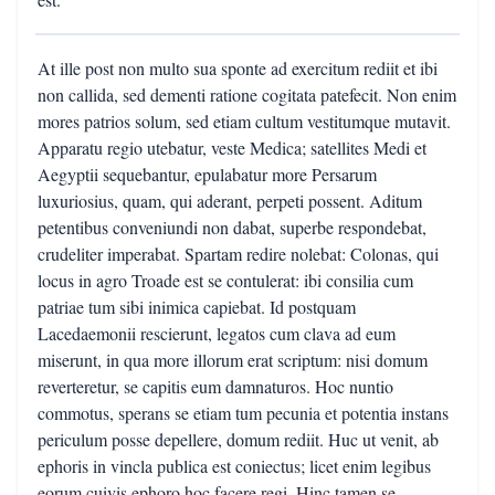
At ille post non multo sua sponte ad exercitum rediit et ibi
non callida, sed dementi ratione cogitata patefecit. Non enim
mores patrios solum, sed etiam cultum vestitumque mutavit.
Apparatu regio utebatur, veste Medica; satellites Medi et
Aegyptii sequebantur, epulabatur more Persarum
luxuriosius, quam, qui aderant, perpeti possent. Aditum
petentibus conveniundi non dabat, superbe respondebat,
crudeliter imperabat. Spartam redire nolebat: Colonas, qui
locus in agro Troade est se contulerat: ibi consilia cum
patriae tum sibi inimica capiebat. Id postquam
Lacedaemonii rescierunt, legatos cum clava ad eum
miserunt, in qua more illorum erat scriptum: nisi domum
reverteretur, se capitis eum damnaturos. Hoc nuntio
commotus, sperans se etiam tum pecunia et potentia instans
periculum posse depellere, domum rediit. Huc ut venit, ab
ephoris in vincla publica est coniectus; licet enim legibus
eorum cuivis ephoro hoc facere regi. Hinc tamen se