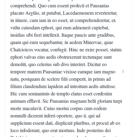
comprehendi. Quo cum essent profecti et Pausanias
placato Argilio, ut putabat, Lacedaemonem reverteretur,
in itinere, cum iam in eo esset, ut comprehenderetur, ex
vultu cuiusdam ephori, qui eum admoneri cupiebat,
insidias sibi fieri intellexit. Itaque paucis ante gradibus,
quam qui eum sequebantur, in aedem Minervae, quae
Chalcioicos vocatur, confugit. Hinc ne exire posset, statim
ephori valvas eius aedis obstruxerunt tectumque sunt
demoliti, quo celerius sub divo interiret. Dicitur eo
tempore matrem Pausaniae vixisse eamque iam magno
5
natu, postquam de scelere filii comperit, in primis ad
filium claudendum lapidem ad introitum aedis attulisse.
Hic cum semianimis de templo elatus esset confestim
animam efflavit. Sic Pausanias magnam belli gloriam turpi
morte maculavit. Cuius mortui corpus cum eodem
nonnulli dicerent inferri oportere, quo ii, qui ad
supplicium essent dati, displicuit pluribus, et procul ab eo
loco infoderunt, quo erat mortuus. Inde posterius dei