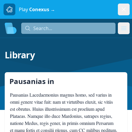
Dism
Play
Conexus →
Search...
Search...
Ope
Library
Pausanias
in
Pausanias Lacedaemonius magnus homo, sed varius in
omni genere vitae fuit: nam ut virtutibus eluxit, sic vitiis
est obrutus. Huius illustrissimum est proelium apud
Plataeas. Namque illo duce Mardonius, satrapes regius,
natione Medus, regis gener, in primis omnium Persarum
et manu fortis et consilii plenus, cum CC milibus peditum,