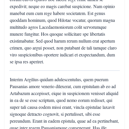
expedivit; neque eo magis carebat suspicione. Nam opinio
manebat eum cum rege habere societatem. Est genus
quoddam hominum, quod Hilotae vocatur, quorum magna
multitudo agros Lacedaemoniorum colit servorumque
munere fungitur. Hos quoque sollicitare spe libertatis
existimabatur. Sed quod harum rerum nullum erat apertum
crimen, quo argui posset, non putabant de tali tamque claro
viro suspicionibus oportere iudicari et exspectandum, dum
se ipsa res aperiret.
Interim Argilius quidam adulescentulus, quem puerum
Pausanias amore venerio dilexerat, cum epistulam ab eo ad
Artabazum accepisset, eique in suspicionem venisset aliquid
in ea de se esse scriptum, quod nemo eorum redisset, qui
super tali causa eodem missi erant, vincla epistulae laxavit
signoque detracto cognovit, si pertulisset, sibi esse
pereundum. Erant in eadem epistula, quae ad ea pertinebant,
quae inter regem Pausaniamque convenerant. Has ille