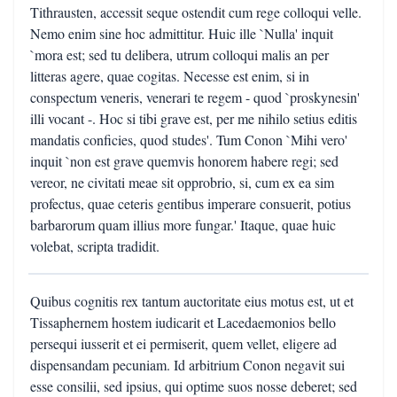
Tithrausten, accessit seque ostendit cum rege colloqui velle.
Nemo enim sine hoc admittitur. Huic ille `Nulla' inquit
`mora est; sed tu delibera, utrum colloqui malis an per
litteras agere, quae cogitas. Necesse est enim, si in
conspectum veneris, venerari te regem - quod `proskynesin'
illi vocant -. Hoc si tibi grave est, per me nihilo setius editis
mandatis conficies, quod studes'. Tum Conon `Mihi vero'
inquit `non est grave quemvis honorem habere regi; sed
vereor, ne civitati meae sit opprobrio, si, cum ex ea sim
profectus, quae ceteris gentibus imperare consuerit, potius
barbarorum quam illius more fungar.' Itaque, quae huic
volebat, scripta tradidit.
Quibus cognitis rex tantum auctoritate eius motus est, ut et
Tissaphernem hostem iudicarit et Lacedaemonios bello
persequi iusserit et ei permiserit, quem vellet, eligere ad
dispensandam pecuniam. Id arbitrium Conon negavit sui
esse consilii, sed ipsius, qui optime suos nosse deberet; sed