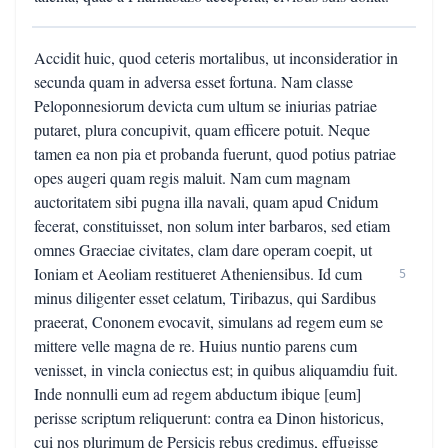
Accidit huic, quod ceteris mortalibus, ut inconsideratior in
secunda quam in adversa esset fortuna. Nam classe
Peloponnesiorum devicta cum ultum se iniurias patriae
putaret, plura concupivit, quam efficere potuit. Neque
tamen ea non pia et probanda fuerunt, quod potius patriae
opes augeri quam regis maluit. Nam cum magnam
auctoritatem sibi pugna illa navali, quam apud Cnidum
fecerat, constituisset, non solum inter barbaros, sed etiam
omnes Graeciae civitates, clam dare operam coepit, ut
Ioniam et Aeoliam restitueret Atheniensibus. Id cum
5
minus diligenter esset celatum, Tiribazus, qui Sardibus
praeerat, Cononem evocavit, simulans ad regem eum se
mittere velle magna de re. Huius nuntio parens cum
venisset, in vincla coniectus est; in quibus aliquamdiu fuit.
Inde nonnulli eum ad regem abductum ibique [eum]
perisse scriptum reliquerunt: contra ea Dinon historicus,
cui nos plurimum de Persicis rebus credimus, effugisse