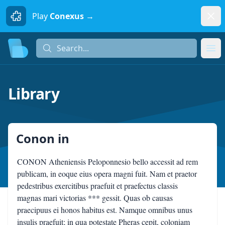
Dism
Play
Conexus →
Search...
Search...
Ope
Library
Conon
in
CONON Atheniensis Peloponnesio bello accessit ad rem
publicam, in eoque eius opera magni fuit. Nam et praetor
pedestribus exercitibus praefuit et praefectus classis
magnas mari victorias *** gessit. Quas ob causas
praecipuus ei honos habitus est. Namque omnibus unus
insulis praefuit; in qua potestate Pheras cepit, coloniam