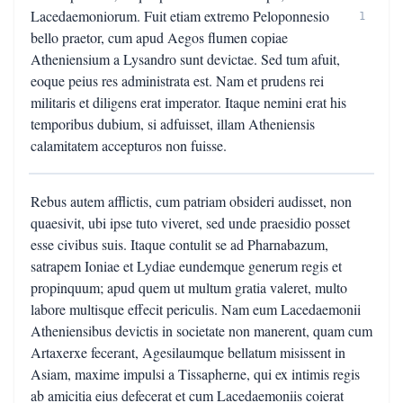
Lacedaemoniorum. Fuit etiam extremo Peloponnesio
1
bello praetor, cum apud Aegos flumen copiae
Atheniensium a Lysandro sunt devictae. Sed tum afuit,
eoque peius res administrata est. Nam et prudens rei
militaris et diligens erat imperator. Itaque nemini erat his
temporibus dubium, si adfuisset, illam Atheniensis
calamitatem accepturos non fuisse.
Rebus autem afflictis, cum patriam obsideri audisset, non
quaesivit, ubi ipse tuto viveret, sed unde praesidio posset
esse civibus suis. Itaque contulit se ad Pharnabazum,
satrapem Ioniae et Lydiae eundemque generum regis et
propinquum; apud quem ut multum gratia valeret, multo
labore multisque effecit periculis. Nam eum Lacedaemonii
Atheniensibus devictis in societate non manerent, quam cum
Artaxerxe fecerant, Agesilaumque bellatum misissent in
Asiam, maxime impulsi a Tissapherne, qui ex intimis regis
ab amicitia eius defecerat et cum Lacedaemoniis coierat