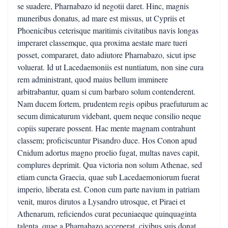
se suadere, Pharnabazo id negotii daret. Hinc, magnis
muneribus donatus, ad mare est missus, ut Cypriis et
Phoenicibus ceterisque maritimis civitatibus navis longas
imperaret classemque, qua proxima aestate mare tueri
posset, compararet, dato adiutore Pharnabazo, sicut ipse
voluerat. Id ut Lacedaemoniis est nuntiatum, non sine cura
rem administrant, quod maius bellum imminere
arbitrabantur, quam si cum barbaro solum contenderent.
Nam ducem fortem, prudentem regis opibus praefuturum ac
secum dimicaturum videbant, quem neque consilio neque
copiis superare possent. Hac mente magnam contrahunt
classem; proficiscuntur Pisandro duce. Hos Conon apud
Cnidum adortus magno proelio fugat, multas naves capit,
complures deprimit. Qua victoria non solum Athenae, sed
etiam cuncta Graecia, quae sub Lacedaemoniorum fuerat
imperio, liberata est. Conon cum parte navium in patriam
venit, muros dirutos a Lysandro utrosque, et Piraei et
Athenarum, reficiendos curat pecuniaeque quinquaginta
talenta, quae a Pharnabazo acceperat, civibus suis donat.