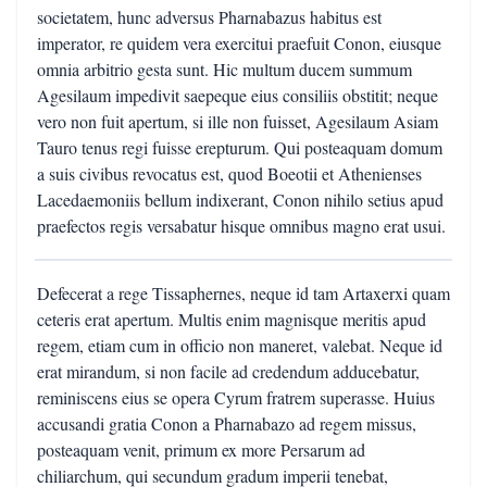
societatem, hunc adversus Pharnabazus habitus est
imperator, re quidem vera exercitui praefuit Conon, eiusque
omnia arbitrio gesta sunt. Hic multum ducem summum
Agesilaum impedivit saepeque eius consiliis obstitit; neque
vero non fuit apertum, si ille non fuisset, Agesilaum Asiam
Tauro tenus regi fuisse erepturum. Qui posteaquam domum
a suis civibus revocatus est, quod Boeotii et Athenienses
Lacedaemoniis bellum indixerant, Conon nihilo setius apud
praefectos regis versabatur hisque omnibus magno erat usui.
Defecerat a rege Tissaphernes, neque id tam Artaxerxi quam
ceteris erat apertum. Multis enim magnisque meritis apud
regem, etiam cum in officio non maneret, valebat. Neque id
erat mirandum, si non facile ad credendum adducebatur,
reminiscens eius se opera Cyrum fratrem superasse. Huius
accusandi gratia Conon a Pharnabazo ad regem missus,
posteaquam venit, primum ex more Persarum ad
chiliarchum, qui secundum gradum imperii tenebat,