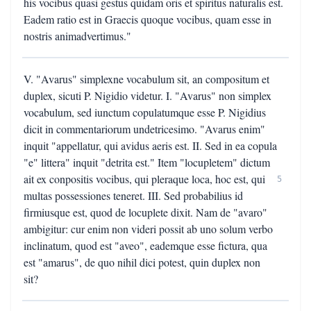
his vocibus quasi gestus quidam oris et spiritus naturalis est.
Eadem ratio est in Graecis quoque vocibus, quam esse in
nostris animadvertimus."
V. "Avarus" simplexne vocabulum sit, an compositum et
duplex, sicuti P. Nigidio videtur. I. "Avarus" non simplex
vocabulum, sed iunctum copulatumque esse P. Nigidius
dicit in commentariorum undetricesimo. "Avarus enim"
inquit "appellatur, qui avidus aeris est. II. Sed in ea copula
"e" littera" inquit "detrita est." Item "locupletem" dictum
ait ex conpositis vocibus, qui pleraque loca, hoc est, qui
5
multas possessiones teneret. III. Sed probabilius id
firmiusque est, quod de locuplete dixit. Nam de "avaro"
ambigitur: cur enim non videri possit ab uno solum verbo
inclinatum, quod est "aveo", eademque esse fictura, qua
est "amarus", de quo nihil dici potest, quin duplex non
sit?