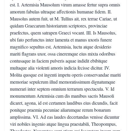
est. I. Artemisia Mausolum virum amasse fertur supra omnis
amorum fabulas ultraque affectionis humanae fidem. II.
Mausolus autem fuit, ut M. Tullius ait, rex terrae Cariae, ut
quidam Graecarum historiarum scriptores, provinciae
praefectus, quem satrapen Graeci vocant. III. Is Mausolus,
ubi fato perfunctus inter lamenta et manus uxoris funere
magnifico sepultus est, Artemisia, luctu atque desiderio
mariti flagrans uxor, ossa cineremque eius mixta odoribus
contusaque in faciem pulveris aquae indidit ebibitque
multaque alia violenti amoris indicia fecisse dicitur. IV.
Molita quoque est ingenti impetu operis conservandae mariti
memoriae sepulcrum illud memoratissimum dignatumque
numerari inter septem omnium terrarum spectacula. V. Id
monumentum Artemisia cum dis manibus sacris Mausoli
dicaret, agona, id est certamen laudibus eius dicundis, facit
ponitque praemia pecuniae aliarumque rerum bonarum
amplissima. VI. Ad eas laudes decertandas venisse dicuntur
viri nobiles ingenio atque lingua praestabili, Theopompus,
Theodectes, Naucrates; sunt etiam qui Isocratem ipsum cum