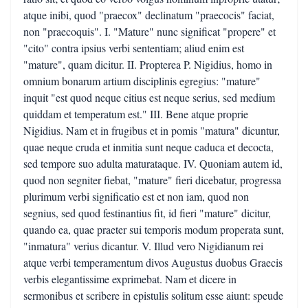
atque inibi, quod "praecox" declinatum "praecocis" faciat,
non "praecoquis". I. "Mature" nunc significat "propere" et
"cito" contra ipsius verbi sententiam; aliud enim est
"mature", quam dicitur. II. Propterea P. Nigidius, homo in
omnium bonarum artium disciplinis egregius: "mature"
inquit "est quod neque citius est neque serius, sed medium
quiddam et temperatum est." III. Bene atque proprie
Nigidius. Nam et in frugibus et in pomis "matura" dicuntur,
quae neque cruda et inmitia sunt neque caduca et decocta,
sed tempore suo adulta maturataque. IV. Quoniam autem id,
quod non segniter fiebat, "mature" fieri dicebatur, progressa
plurimum verbi significatio est et non iam, quod non
segnius, sed quod festinantius fit, id fieri "mature" dicitur,
quando ea, quae praeter sui temporis modum properata sunt,
"inmatura" verius dicantur. V. Illud vero Nigidianum rei
atque verbi temperamentum divos Augustus duobus Graecis
verbis elegantissime exprimebat. Nam et dicere in
sermonibus et scribere in epistulis solitum esse aiunt: speude