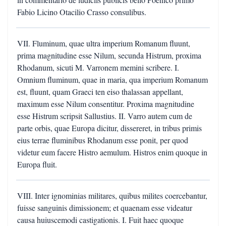
Fabio Licino Otacilio Crasso consulibus.
VII. Fluminum, quae ultra imperium Romanum fluunt,
prima magnitudine esse Nilum, secunda Histrum, proxima
Rhodanum, sicuti M. Varronem memini scribere. I.
Omnium fluminum, quae in maria, qua imperium Romanum
est, fluunt, quam Graeci ten eiso thalassan appellant,
maximum esse Nilum consentitur. Proxima magnitudine
esse Histrum scripsit Sallustius. II. Varro autem cum de
parte orbis, quae Europa dicitur, dissereret, in tribus primis
eius terrae fluminibus Rhodanum esse ponit, per quod
videtur eum facere Histro aemulum. Histros enim quoque in
Europa fluit.
VIII. Inter ignominias militares, quibus milites coercebantur,
fuisse sanguinis dimissionem; et quaenam esse videatur
causa huiuscemodi castigationis. I. Fuit haec quoque