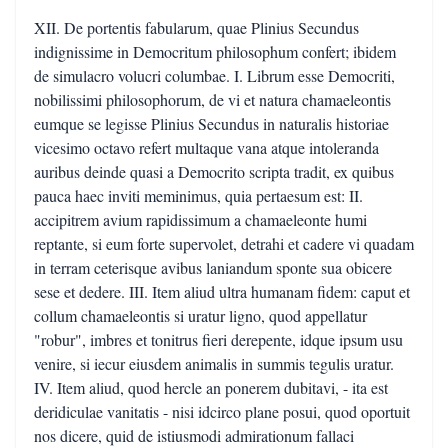
XII. De portentis fabularum, quae Plinius Secundus
indignissime in Democritum philosophum confert; ibidem
de simulacro volucri columbae. I. Librum esse Democriti,
nobilissimi philosophorum, de vi et natura chamaeleontis
eumque se legisse Plinius Secundus in naturalis historiae
vicesimo octavo refert multaque vana atque intoleranda
auribus deinde quasi a Democrito scripta tradit, ex quibus
pauca haec inviti meminimus, quia pertaesum est: II.
accipitrem avium rapidissimum a chamaeleonte humi
reptante, si eum forte supervolet, detrahi et cadere vi quadam
in terram ceterisque avibus laniandum sponte sua obicere
sese et dedere. III. Item aliud ultra humanam fidem: caput et
collum chamaeleontis si uratur ligno, quod appellatur
"robur", imbres et tonitrus fieri derepente, idque ipsum usu
venire, si iecur eiusdem animalis in summis tegulis uratur.
IV. Item aliud, quod hercle an ponerem dubitavi, - ita est
deridiculae vanitatis - nisi idcirco plane posui, quod oportuit
nos dicere, quid de istiusmodi admirationum fallaci