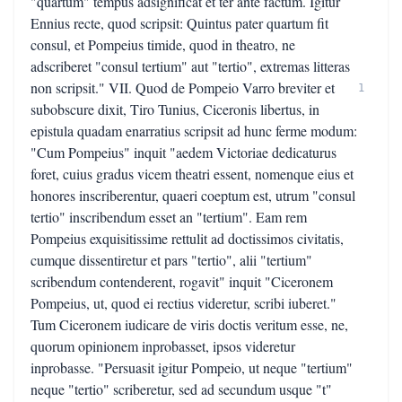
"quartum" tempus adsignificat et ter ante factum. Igitur
Ennius recte, quod scripsit: Quintus pater quartum fit
consul, et Pompeius timide, quod in theatro, ne
adscriberet "consul tertium" aut "tertio", extremas litteras
non scripsit." VII. Quod de Pompeio Varro breviter et
1
subobscure dixit, Tiro Tunius, Ciceronis libertus, in
epistula quadam enarratius scripsit ad hunc ferme modum:
"Cum Pompeius" inquit "aedem Victoriae dedicaturus
foret, cuius gradus vicem theatri essent, nomenque eius et
honores inscriberentur, quaeri coeptum est, utrum "consul
tertio" inscribendum esset an "tertium". Eam rem
Pompeius exquisitissime rettulit ad doctissimos civitatis,
cumque dissentiretur et pars "tertio", alii "tertium"
scribendum contenderent, rogavit" inquit "Ciceronem
Pompeius, ut, quod ei rectius videretur, scribi iuberet."
Tum Ciceronem iudicare de viris doctis veritum esse, ne,
quorum opinionem inprobasset, ipsos videretur
inprobasse. "Persuasit igitur Pompeio, ut neque "tertium"
neque "tertio" scriberetur, sed ad secundum usque "t"