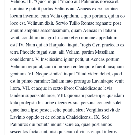
Velinos. III. "Quo" inquit "modo aut Palinurus novisse et
nominare potuit portus Velinos aut Aeneas ex eo nomine
locum invenire, cum Velia oppidum, a quo portum, qui in eo
loco est, Velinum dixit, Servio Tullio Romae regnante post
annum amplius sescentesimum, quam Aeneas in Italiam
venit, conditum in agro Lucano et eo nomine appellatum
est? IV. Nam qui ab Harpalo" inquit "regis Cyri praefecto ex
terra Phocide fugati sunt, alii Veliam, partim Massiliam
condiderunt. V. Inscitissime igitur petit, ut Aeneas portum
Velinum requirat, cum id nomen eo tempore fuerit nusquam
gentium. VI. Neque simile" inquit "illud videri debet, quod
est in primo carmine: Italiam fato profugus Laviniaque venit
litora, VII. et aeque in sexto libro: Chalcidicaque levis
tandem superastitit arce, VIII. quoniam poetae ipsi quaedam
kata prolepsin historiae dicere ex sua persona concedi solet,
quae facta ipse postea scire potuit, sicut Vergilius scivit de
Lavinio oppido et de colonia Chalcidicensi. IX. Sed
Palinuros qui potuit" inquit "scire ea, quae post annos
sescentos facta sunt, nisi quis eum divinasse aput inferos