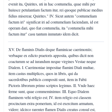
evenit ita, Quirites, uti in hac contumelia, quae mihi per
huiusce petulantiam factum itur, rei quoque publicae medius
fidius miserear, Quirites." IV. Sicut autem "contumeliam
factum iri" significat iri ad contumeliam faciendam, id est
operam dari, quo fiat contumelia, ita "contumelia mihi
factum itur" casu tantum inmutato idem dicit.
XV. De flaminis Dialis deque flaminicae caerimoniis;
verbaque ex edicto praetoris apposita, quibus dicit non
coacturum se ad iurandum neque virgines Vestae neque
Dialem. I. Caerimoniae impositae flamini Diali multae,
item castus multiplices, quos in libris, qui da
sacerdotibus publicis compositi sunt, item in Fabii
Pictoris librorum primo scriptos legimus. II. Vnde haec
ferme sunt, quae commeminimus: III. Equo Dialem
flaminem vehi religio est; IV. item religio est classem
procinctam extra pomerium, id est exercitum armatum,
videre; idcirco rarenter flamen Dialis creatus consul est,