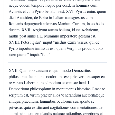
neque eodem tempore neque per eosdem homines cum
Achaeis et cum Pyrro bellatum est. XVI. Pyrrus enim, quem
dicit Aeaciden, de Epiro in Italiam transgressus cum
Romanis depugnavit adversus Manium Curium, in eo bello
ducem. XVII. Argivum autem bellum, id est Achaicum,
multis post annis a L. Mummio imperatore gestum est.
XVIII. Potest igitur" inquit "medius eximi versus, qui de
Pyrro inportune inmissus est, quem Vergilius procul dubio
exempturus" inquit "fuit."
XVII. Quam ob causam et quali modo Democritus
philosophus luminibus oculorum sese privaverit; et super ea
re versus Laberii pure admodum et venuste facti. I.
Democritum philosophum in monumentis historiae Graecae
scriptum est, virum praeter alios venerandum auctoritateque
antiqua praeditum, luminibus oculorum sua sponte se
privasse, quia existimaret cogitationes commentationesque
animi sui in contemplandis naturae rationibus vegetiores et