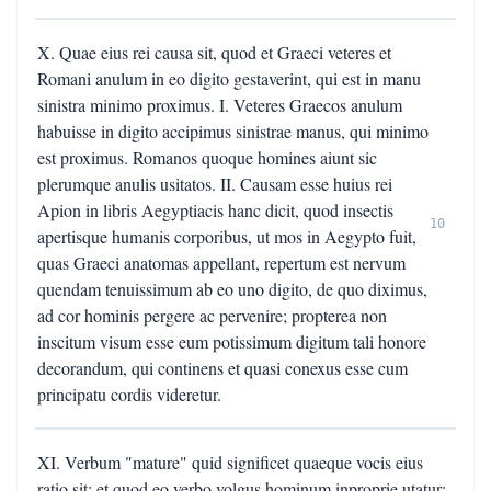
X. Quae eius rei causa sit, quod et Graeci veteres et
Romani anulum in eo digito gestaverint, qui est in manu
sinistra minimo proximus. I. Veteres Graecos anulum
habuisse in digito accipimus sinistrae manus, qui minimo
est proximus. Romanos quoque homines aiunt sic
plerumque anulis usitatos. II. Causam esse huius rei
Apion in libris Aegyptiacis hanc dicit, quod insectis
10
apertisque humanis corporibus, ut mos in Aegypto fuit,
quas Graeci anatomas appellant, repertum est nervum
quendam tenuissimum ab eo uno digito, de quo diximus,
ad cor hominis pergere ac pervenire; propterea non
inscitum visum esse eum potissimum digitum tali honore
decorandum, qui continens et quasi conexus esse cum
principatu cordis videretur.
XI. Verbum "mature" quid significet quaeque vocis eius
ratio sit; et quod eo verbo volgus hominum inproprie utatur;