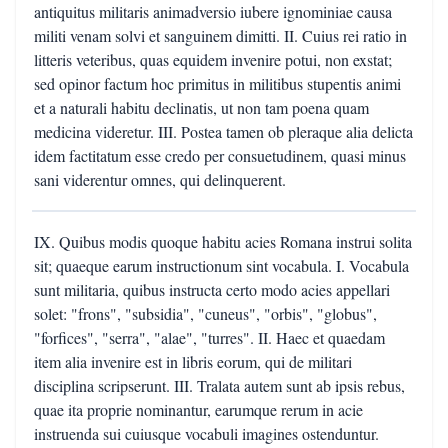
antiquitus militaris animadversio iubere ignominiae causa
militi venam solvi et sanguinem dimitti. II. Cuius rei ratio in
litteris veteribus, quas equidem invenire potui, non exstat;
sed opinor factum hoc primitus in militibus stupentis animi
et a naturali habitu declinatis, ut non tam poena quam
medicina videretur. III. Postea tamen ob pleraque alia delicta
idem factitatum esse credo per consuetudinem, quasi minus
sani viderentur omnes, qui delinquerent.
IX. Quibus modis quoque habitu acies Romana instrui solita
sit; quaeque earum instructionum sint vocabula. I. Vocabula
sunt militaria, quibus instructa certo modo acies appellari
solet: "frons", "subsidia", "cuneus", "orbis", "globus",
"forfices", "serra", "alae", "turres". II. Haec et quaedam
item alia invenire est in libris eorum, qui de militari
disciplina scripserunt. III. Tralata autem sunt ab ipsis rebus,
quae ita proprie nominantur, earumque rerum in acie
instruenda sui cuiusque vocabuli imagines ostenduntur.