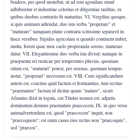
bradeos, per quod monebat, ut ad rem agendam simul
adhiberetur et industriae celeritas et diligentiae tarditas, ex
quibus duobus contrariis fit maturitas. VI. Vergilius quoque,
si quis animum adtendat, duo ista verba "properare" et
"maturare" tamquam plane contraria scitissime separavit in
hisce versibus: frigidus agricolam si quando continent imber,
multa, forent quae mox caelo properanda sereno, maturare
datur. VII. Elegantissime duo verba ista divisit; namque in
praeparatu rei rusticae per tempestates pluvias, quoniam
otium est, "maturari" potest, per serenas, quoniam tempus
instat, "properari" necessum est. VIII. Cum significandum
autem est, coactius quid factum et festinantius, tum rectius
"praemature" factum id dicitur quam "mature", sicuti
Afranius dixit in togata, cui Titulus nomen est: adpetis
dominatum demens praemature praecocem, IX. in quo versu
animadvertendum est, quod "praecocem" inquit, non
"praecoquem"; est enim casus eius rectus non "praecoquis",
sed "praecox".