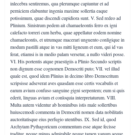
inlecebra sentiremus, qua plerumque capiuntur et ad
perniciem elabuntur ingenia maxime sollertia eaque
potissimum, quae discendi cupidiora sunt. V. Sed redeo ad
Plinium. Sinistrum pedem ait chamaeleontis ferro ex igni
calefacto torreri cum herba, quae appellatur eodem nomine
chamaeleontis, et utrumque macerari unguento conligique in
modum pastilli atque in vas mitti ligneum et eum, qui id vas
ferat, etiamsi is in medio palam versetur, a nullo videri posse.
VI. His portentis atque praestigiis a Plinio Secundo scriptis
non dignum esse cognomen Democriti puto; VII. vel illud
quale est, quod idem Plinius in decimo libro Democritum
scripsisse adseverat aves quasdam esse certis vocabulis et
earum avium confuso sanguine gigni serpentem; eum si quis
ederit, linguas avium et conloquia interpretaturum. VIII.
Multa autem videntur ab hominibus istis male sollertibus
huiuscemodi commenta in Democriti nomen data nobilitatis
auctoritatisque eius perfugio utentibus. IX. Sed id, quod
Archytam Pythagoricum commentum esse atque fecisse
traditur, neque minus admirabile neque tamen vanum aeque