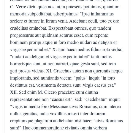
C. Verre dicit, quae nos, ut in praesens potuimus, quantum
memoria subpeditabat, adscripsimus: "Ipse inflammatus
scelere et furore in forum venit. Ardebant oculi, toto ex ore
crudelitas eminebat. Exspectabant omnes, quo tandem
progressurus aut quidnam acturus esset, cum repente
hominem proripi atque in foro medio nudari ac deligari et
virgas expediri iubet." X. Iam haec medius fidius sola verba:
"nudari ac deligari et virgas expediri iubet" tanti motus
horrorisque sunt, ut non narrari, quae gesta sunt, sed rem
geri prosus videas. XI. Gracchus autem non querentis neque
implorantis, sed nuntiantis vicem: "palus" inquit "in foro
destitutus est, vestimenta detracta sunt, virgis caesus est."
XII. Sed enim M. Cicero praeclare cum diutina
repraesentatione non "caesus est", sed: "caedebatur" inquit
"virgis in medio foro Messanae civis Romanus, cum interea
nullus gemitus, nulla vox illius miseri inter dolorem
crepitumque plagarum audiebatur, nisi haec: "civis Romanus
sum!" Hac commemoratione civitatis omnia verbera