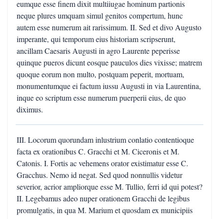
eumque esse finem dixit multiiugae hominum partionis
neque plures umquam simul genitos compertum, hunc
autem esse numerum ait rarissimum. II. Sed et divo Augusto
imperante, qui temporum eius historiam scripserunt,
ancillam Caesaris Augusti in agro Laurente peperisse
quinque pueros dicunt eosque pauculos dies vixisse; matrem
quoque eorum non multo, postquam peperit, mortuam,
monumentumque ei factum iussu Augusti in via Laurentina,
inque eo scriptum esse numerum puerperii eius, de quo
diximus.
III. Locorum quorundam inlustrium conlatio contentioque
facta ex orationibus C. Gracchi et M. Ciceronis et M.
Catonis. I. Fortis ac vehemens orator existimatur esse C.
Gracchus. Nemo id negat. Sed quod nonnullis videtur
severior, acrior ampliorque esse M. Tullio, ferri id qui potest?
II. Legebamus adeo nuper orationem Gracchi de legibus
promulgatis, in qua M. Marium et quosdam ex municipiis