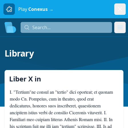
Dism
Play
Conexus →
Search...
Search...
Ope
Library
Liber X
in
I. "Tertium"ne consul an "tertio" dici oporteat; et quonam
modo Cn. Pompeius, cum in theatro, quod erat
dedicaturus, honores suos inscriberet, quaestionem
ancipitem istius verbi de consilio Ciceronis vitaverit. I.
Familiari meo cuipiam litteras Athenis Romam misi. II. In
his scriptum fuit me illi iam "tertium" scripsisse. III. Is ad