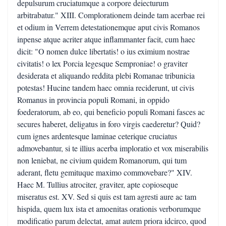
depulsurum cruciatumque a corpore deiecturum
arbitrabatur." XIII. Complorationem deinde tam acerbae rei
et odium in Verrem detestationemque aput civis Romanos
inpense atque acriter atque inflammanter facit, cum haec
dicit: "O nomen dulce libertatis! o ius eximium nostrae
civitatis! o lex Porcia legesque Semproniae! o graviter
desiderata et aliquando reddita plebi Romanae tribunicia
potestas! Hucine tandem haec omnia reciderunt, ut civis
Romanus in provincia populi Romani, in oppido
foederatorum, ab eo, qui beneficio populi Romani fasces ac
secures haberet, deligatus in foro virgis caederetur? Quid?
cum ignes ardentesque laminae ceterique cruciatus
admovebantur, si te illius acerba imploratio et vox miserabilis
non leniebat, ne civium quidem Romanorum, qui tum
aderant, fletu gemituque maximo commovebare?" XIV.
Haec M. Tullius atrociter, graviter, apte copioseque
miseratus est. XV. Sed si quis est tam agresti aure ac tam
hispida, quem lux ista et amoenitas orationis verborumque
modificatio parum delectat, amat autem priora idcirco, quod