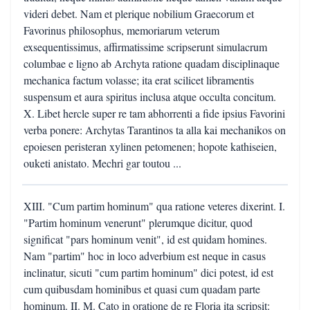
videri debet. Nam et plerique nobilium Graecorum et
Favorinus philosophus, memoriarum veterum
exsequentissimus, affirmatissime scripserunt simulacrum
columbae e ligno ab Archyta ratione quadam disciplinaque
mechanica factum volasse; ita erat scilicet libramentis
suspensum et aura spiritus inclusa atque occulta concitum.
X. Libet hercle super re tam abhorrenti a fide ipsius Favorini
verba ponere: Archytas Tarantinos ta alla kai mechanikos on
epoiesen peristeran xylinen petomenen; hopote kathiseien,
ouketi anistato. Mechri gar toutou ...
XIII. "Cum partim hominum" qua ratione veteres dixerint. I.
"Partim hominum venerunt" plerumque dicitur, quod
significat "pars hominum venit", id est quidam homines.
Nam "partim" hoc in loco adverbium est neque in casus
inclinatur, sicuti "cum partim hominum" dici potest, id est
cum quibusdam hominibus et quasi cum quadam parte
hominum. II. M. Cato in oratione de re Floria ita scripsit: