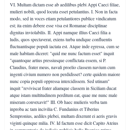
VI. Multam dictam esse ab aedilibus plebi Appi Caeci filiae,
mulieri nobili, quod locuta esset petulantius. I. Non in facta
modo, sed in voces etiam petulantiores publice vindicatum
est; ita enim debere esse visa est Romanae disciplinae
dignitas inviolabilis. II. Appi namque illius Caeci filia a
ludis, quos spectaverat, exiens turba undique confluentis
fluctuantisque populi iactata est. Atque inde egressa, cum se
male habitam diceret: "quid me nunc factum esset" inquit
"quantoque artius pressiusque conflictata essem, si P.
Claudius, frater meus, navali proelio classem navium cum
ingenti civium numero non perdidisset? certe quidem maiore
nunc copia populi oppressa intercidissem. Sed utinam"
inquit "reviviscat frater aliamque classem in Siciliam ducat
atque istam multitudinem perditum eat, quae me nunc male
miseram convexavit!" III. Ob haec mulieris verba tam
inproba ac tam incivilia C. Fundanius et Tiberius
Sempronius, aediles plebei, multam dixerunt ei aeris gravis
viginti quinque milia. IV. Id factum esse dicit Capito Ateius
in commentario de iudiciis publicis bello Poenico primo