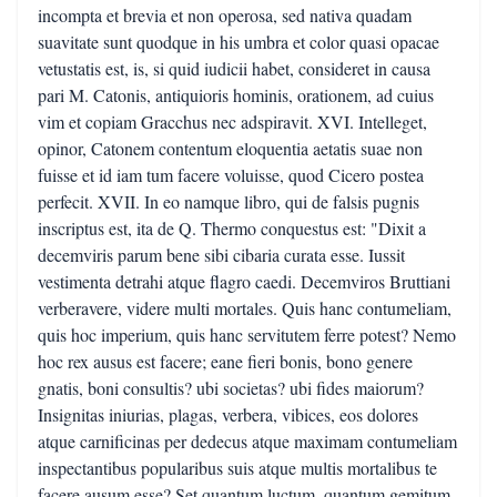
incompta et brevia et non operosa, sed nativa quadam
suavitate sunt quodque in his umbra et color quasi opacae
vetustatis est, is, si quid iudicii habet, consideret in causa
pari M. Catonis, antiquioris hominis, orationem, ad cuius
vim et copiam Gracchus nec adspiravit. XVI. Intelleget,
opinor, Catonem contentum eloquentia aetatis suae non
fuisse et id iam tum facere voluisse, quod Cicero postea
perfecit. XVII. In eo namque libro, qui de falsis pugnis
inscriptus est, ita de Q. Thermo conquestus est: "Dixit a
decemviris parum bene sibi cibaria curata esse. Iussit
vestimenta detrahi atque flagro caedi. Decemviros Bruttiani
verberavere, videre multi mortales. Quis hanc contumeliam,
quis hoc imperium, quis hanc servitutem ferre potest? Nemo
hoc rex ausus est facere; eane fieri bonis, bono genere
gnatis, boni consultis? ubi societas? ubi fides maiorum?
Insignitas iniurias, plagas, verbera, vibices, eos dolores
atque carnificinas per dedecus atque maximam contumeliam
inspectantibus popularibus suis atque multis mortalibus te
facere ausum esse? Set quantum luctum, quantum gemitum,