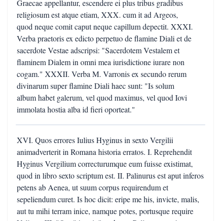
Graecae appellantur, escendere ei plus tribus gradibus
religiosum est atque etiam, XXX. cum it ad Argeos,
quod neque comit caput neque capillum depectit. XXXI.
Verba praetoris ex edicto perpetuo de flamine Diali et de
sacerdote Vestae adscripsi: "Sacerdotem Vestalem et
flaminem Dialem in omni mea iurisdictione iurare non
cogam." XXXII. Verba M. Varronis ex secundo rerum
divinarum super flamine Diali haec sunt: "Is solum
album habet galerum, vel quod maximus, vel quod Iovi
immolata hostia alba id fieri oporteat."
XVI. Quos errores Iulius Hyginus in sexto Vergilii
animadverterit in Romana historia erratos. I. Reprehendit
Hyginus Vergilium correcturumque eum fuisse existimat,
quod in libro sexto scriptum est. II. Palinurus est aput inferos
petens ab Aenea, ut suum corpus requirendum et
sepeliendum curet. Is hoc dicit: eripe me his, invicte, malis,
aut tu mihi terram inice, namque potes, portusque require