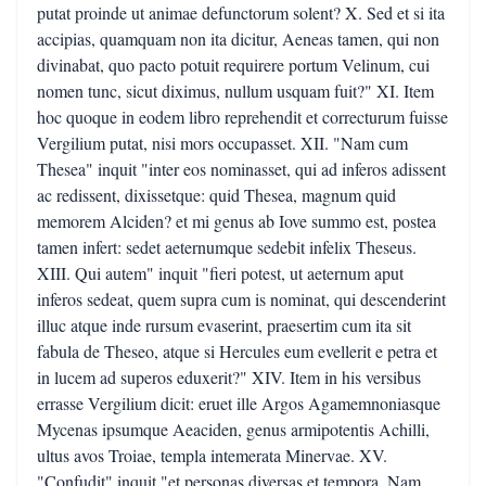
putat proinde ut animae defunctorum solent? X. Sed et si ita
accipias, quamquam non ita dicitur, Aeneas tamen, qui non
divinabat, quo pacto potuit requirere portum Velinum, cui
nomen tunc, sicut diximus, nullum usquam fuit?" XI. Item
hoc quoque in eodem libro reprehendit et correcturum fuisse
Vergilium putat, nisi mors occupasset. XII. "Nam cum
Thesea" inquit "inter eos nominasset, qui ad inferos adissent
ac redissent, dixissetque: quid Thesea, magnum quid
memorem Alciden? et mi genus ab Iove summo est, postea
tamen infert: sedet aeternumque sedebit infelix Theseus.
XIII. Qui autem" inquit "fieri potest, ut aeternum aput
inferos sedeat, quem supra cum is nominat, qui descenderint
illuc atque inde rursum evaserint, praesertim cum ita sit
fabula de Theseo, atque si Hercules eum evellerit e petra et
in lucem ad superos eduxerit?" XIV. Item in his versibus
errasse Vergilium dicit: eruet ille Argos Agamemnoniasque
Mycenas ipsumque Aeaciden, genus armipotentis Achilli,
ultus avos Troiae, templa intemerata Minervae. XV.
"Confudit" inquit "et personas diversas et tempora. Nam