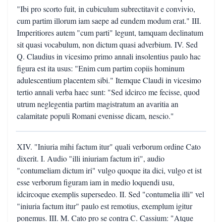
"Ibi pro scorto fuit, in cubiculum subrectitavit e convivio,
cum partim illorum iam saepe ad eundem modum erat." III.
Imperitiores autem "cum parti" legunt, tamquam declinatum
sit quasi vocabulum, non dictum quasi adverbium. IV. Sed
Q. Claudius in vicesimo primo annali insolentius paulo hac
figura est ita usus: "Enim cum partim copiis hominum
adulescentium placentem sibi." Itemque Claudi in vicesimo
tertio annali verba haec sunt: "Sed idcirco me fecisse, quod
utrum neglegentia partim magistratum an avaritia an
calamitate populi Romani evenisse dicam, nescio."
XIV. "Iniuria mihi factum itur" quali verborum ordine Cato
dixerit. I. Audio "illi iniuriam factum iri", audio
"contumeliam dictum iri" vulgo quoque ita dici, vulgo et ist
esse verborum figuram iam in medio loquendi usu,
idcircoque exemplis supersedeo. II. Sed "contumelia illi" vel
"iniuria factum itur" paulo est remotius, exemplum igitur
ponemus. III. M. Cato pro se contra C. Cassium: "Atque