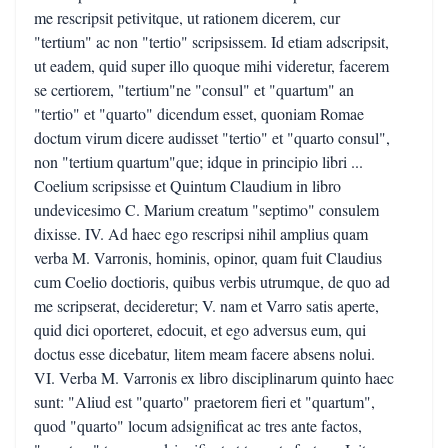
me rescripsit petivitque, ut rationem dicerem, cur
"tertium" ac non "tertio" scripsissem. Id etiam adscripsit,
ut eadem, quid super illo quoque mihi videretur, facerem
se certiorem, "tertium"ne "consul" et "quartum" an
"tertio" et "quarto" dicendum esset, quoniam Romae
doctum virum dicere audisset "tertio" et "quarto consul",
non "tertium quartum"que; idque in principio libri ...
Coelium scripsisse et Quintum Claudium in libro
undevicesimo C. Marium creatum "septimo" consulem
dixisse. IV. Ad haec ego rescripsi nihil amplius quam
verba M. Varronis, hominis, opinor, quam fuit Claudius
cum Coelio doctioris, quibus verbis utrumque, de quo ad
me scripserat, decideretur; V. nam et Varro satis aperte,
quid dici oporteret, edocuit, et ego adversus eum, qui
doctus esse dicebatur, litem meam facere absens nolui.
VI. Verba M. Varronis ex libro disciplinarum quinto haec
sunt: "Aliud est "quarto" praetorem fieri et "quartum",
quod "quarto" locum adsignificat ac tres ante factos,