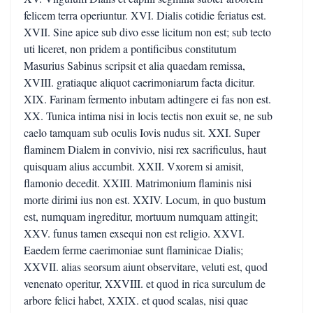
felicem terra operiuntur. XVI. Dialis cotidie feriatus est.
XVII. Sine apice sub divo esse licitum non est; sub tecto
uti liceret, non pridem a pontificibus constitutum
Masurius Sabinus scripsit et alia quaedam remissa,
XVIII. gratiaque aliquot caerimoniarum facta dicitur.
XIX. Farinam fermento inbutam adtingere ei fas non est.
XX. Tunica intima nisi in locis tectis non exuit se, ne sub
caelo tamquam sub oculis Iovis nudus sit. XXI. Super
flaminem Dialem in convivio, nisi rex sacrificulus, haut
quisquam alius accumbit. XXII. Vxorem si amisit,
flamonio decedit. XXIII. Matrimonium flaminis nisi
morte dirimi ius non est. XXIV. Locum, in quo bustum
est, numquam ingreditur, mortuum numquam attingit;
XXV. funus tamen exsequi non est religio. XXVI.
Eaedem ferme caerimoniae sunt flaminicae Dialis;
XXVII. alias seorsum aiunt observitare, veluti est, quod
venenato operitur, XXVIII. et quod in rica surculum de
arbore felici habet, XXIX. et quod scalas, nisi quae