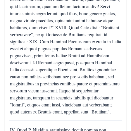
quid lacrimarum, quantum fletum factum audivi! Servi
iniurias nimis aegre ferunt: quid illos, bono genere gnatos,
magna virtute praeditos, opinamini animi habuisse atque
habituros, dum vivent?" XVIII. Quod Cato dixit: "Bruttiani
verberavere", ne qui fortasse de Bruttianis requirat, id
significat: XIX. Cum Hannibal Poenus cum exercitu in Italia
esset et aliquot pugnas populus Romanus adversas
pugnavisset, primi totius Italiae Bruttii ad Hannibalem
desciverunt. Id Romani aegre passi, postquam Hannibal
Italia decessit superatique Poeni sunt, Bruttios ignominiae
causa non milites scribebant nec pro sociis habebant, sed
magistratibus in provincias euntibus parere et praeministrare
servorum vicem iusserunt. Itaque hi sequebantur
magistratus, tamquam in scaenicis fabulis qui dicebantur
"lorarii", et quos erant iussi, vinciebant aut verberabant;
quod autem ex Bruttiis erant, appellati sunt "Bruttiani".
IV. Quod P. Nigidius argutissime docuit nomina non