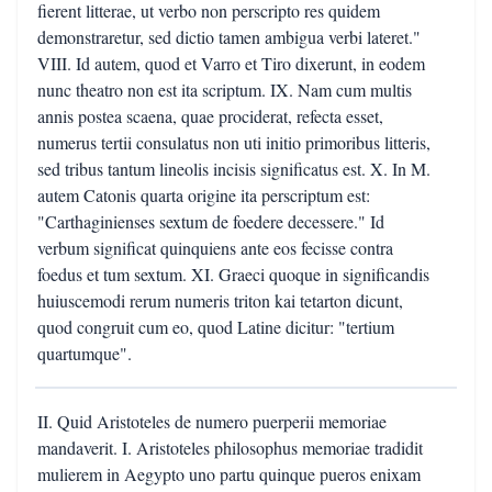
fierent litterae, ut verbo non perscripto res quidem
demonstraretur, sed dictio tamen ambigua verbi lateret."
VIII. Id autem, quod et Varro et Tiro dixerunt, in eodem
nunc theatro non est ita scriptum. IX. Nam cum multis
annis postea scaena, quae prociderat, refecta esset,
numerus tertii consulatus non uti initio primoribus litteris,
sed tribus tantum lineolis incisis significatus est. X. In M.
autem Catonis quarta origine ita perscriptum est:
"Carthaginienses sextum de foedere decessere." Id
verbum significat quinquiens ante eos fecisse contra
foedus et tum sextum. XI. Graeci quoque in significandis
huiuscemodi rerum numeris triton kai tetarton dicunt,
quod congruit cum eo, quod Latine dicitur: "tertium
quartumque".
II. Quid Aristoteles de numero puerperii memoriae
mandaverit. I. Aristoteles philosophus memoriae tradidit
mulierem in Aegypto uno partu quinque pueros enixam