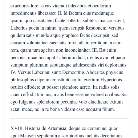
exactiores fore, si eas videndi inlecebris et oculorum
impedimentis liberasset. II. Id factum eius modumque
ipsum, quo caecitatem facile sollertia subtilissima conscivit,
Laberius poeta in mimo, quem scripsit Restionem, versibus
quidem satis munde atque graphice factis descripsit, sed
causam voluntariae caecitatis finxit aliam vertitque in eam
rem, quam tum agebat, non inconcinniter. III. Est enim
persona, quae hoc aput Laberium dicit, divitis avari et parci
sumptum plurimum asotiamque adulescentis viri deplorantis.
IV. Versus Laberiani sunt: Democritus Abderites physicus
philosophus clipeum constituit contra exortum Hyperionis,
oculos effodere ut posset splendore aereo. Ita radiis solis
aciem effodit luminis, malis bene esse ne videret civibus. Sic
ego fulgentis splendorem pecuniae volo elucificare exitum
aetati meae, ne in re bona videam esse nequam filium.
XVIII. Historia de Artemisia; deque eo certamine, quod
aput Mausoli sepulcrum a scriptoribus inclutis decertatum