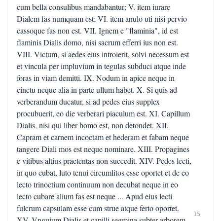
cum bella consulibus mandabantur; V. item iurare
Dialem fas numquam est; VI. item anulo uti nisi pervio
cassoque fas non est. VII. Ignem e "flaminia", id est
flaminis Dialis domo, nisi sacrum efferri ius non est.
VIII. Victum, si aedes eius introierit, solvi necessum est
et vincula per impluvium in tegulas subduci atque inde
foras in viam demitti. IX. Nodum in apice neque in
cinctu neque alia in parte ullum habet. X. Si quis ad
verberandum ducatur, si ad pedes eius supplex
procubuerit, eo die verberari piaculum est. XI. Capillum
Dialis, nisi qui liber homo est, non detondet. XII.
Capram et carnem incoctam et hederam et fabam neque
tangere Diali mos est neque nominare. XIII. Propagines
e vitibus altius praetentas non succedit. XIV. Pedes lecti,
in quo cubat, luto tenui circumlitos esse oportet et de eo
lecto trinoctium continuum non decubat neque in eo
lecto cubare alium fas est neque ... Apud eius lecti
fulcrum capsulam esse cum strue atque ferto oportet.
15
XV. Vnguium Dialis et capilli segmina subter arborem