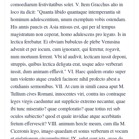
comoediarum festivitatibus solet. V. Item Gracchus alio in
loco ita dicit: "Quanta libido quantaque intemperantia sit
hominum adulescentium, unum exemplum vobis ostendam.
His annis paucis ex Asia missus est, qui per id tempus
magistratum non ceperat, homo adulescens pro legato. Is in
lectica ferebatur. Ei obviam bubulcus de plebe Venusina
advenit et per iocum, cum ignoraret, qui ferretur, rogavit,
num mortuum ferrent. Vbi id audivit, lecticam iussit deponi,
struppis, quibus lectica deligata erat, usque adeo verberari
iussit, dum animam efflavit." VI. Haec quidem oratio super
tam violento atque crudeli facinore nihil profecto abest a
cotidianis sermonibus. VII. At cum in simili causa aput M.
Tullium cives Romani, innocentes viri, contra ius contraque
leges virgis caeduntur aut supplicio extremo necantur, quae
ibi tunc miseratio? quae comploratio? quae totius rei sub
oculos subiectio? quod et quale invidiae atque acerbitatis
fretum effervescit? VIII. animum hercle meum, cum illa M.
Ciceronis lego, imago quaedam et sonus verberum et vocum
et eiulationum circumplectitur; IX. velut sunt ista, quae de