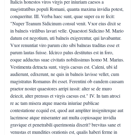
Italicis honestos viros virgis per iniuriam caesos a
magistratibus populi Romani, quanta maxima invidia potest,
conqueritur. III. Verba haec sunt, quae super ea re fecit:
"Nuper Teanum Sidicinum consul venit. Vxor eius dixit se
in balneis virilibus lavari velle. Quaestori Sidicino M. Mario
datum est negotium, uti balneis exigerentur, qui lavabantur.
Vxor renuntiat viro parum cito sibi balneas traditas esse et
parum lautas fuisse. Idcirco palus destitutus est in foro,
eoque adductus suae civitatis nobilissimus homo M. Marius.
Vestimenta detracta sunt, virgis caesus est. Caleni, ubi id
audierunt, edixerunt, ne quis in balneis lavisse vellet, cum
magistratus Romanus ibi esset. Ferentini ob eandem causam
praetor noster quaestores arripi iussit: alter se de muro
deiecit, alter prensus et virgis caesus est." IV. In tam atroci
re ac tam misera atque maesta iniuriae publicae
contestatione ecquid est, quod aut ampliter insigniterque aut
lacrimose atque miseranter aut multa copiosaque invidia
gravique et penetrabili querimonia dixerit? brevitas sane et
venustas et mundities orationis est, qualis haberi ferme in