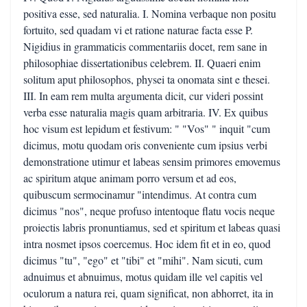
positiva esse, sed naturalia. I. Nomina verbaque non positu
fortuito, sed quadam vi et ratione naturae facta esse P.
Nigidius in grammaticis commentariis docet, rem sane in
philosophiae dissertationibus celebrem. II. Quaeri enim
solitum aput philosophos, physei ta onomata sint e thesei.
III. In eam rem multa argumenta dicit, cur videri possint
verba esse naturalia magis quam arbitraria. IV. Ex quibus
hoc visum est lepidum et festivum: " "Vos" " inquit "cum
dicimus, motu quodam oris conveniente cum ipsius verbi
demonstratione utimur et labeas sensim primores emovemus
ac spiritum atque animam porro versum et ad eos,
quibuscum sermocinamur "intendimus. At contra cum
dicimus "nos", neque profuso intentoque flatu vocis neque
proiectis labris pronuntiamus, sed et spiritum et labeas quasi
intra nosmet ipsos coercemus. Hoc idem fit et in eo, quod
dicimus "tu", "ego" et "tibi" et "mihi". Nam sicuti, cum
adnuimus et abnuimus, motus quidam ille vel capitis vel
oculorum a natura rei, quam significat, non abhorret, ita in