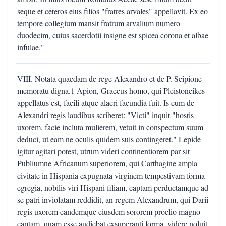
seque et ceteros eius filios "fratres arvales" appellavit. Ex eo
tempore collegium mansit fratrum arvalium numero
duodecim, cuius sacerdotii insigne est spicea corona et albae
infulae."
VIII. Notata quaedam de rege Alexandro et de P. Scipione
memoratu digna.1 Apion, Graecus homo, qui Pleistoneikes
appellatus est, facili atque alacri facundia fuit. Is cum de
Alexandri regis laudibus scriberet: "Victi" inquit "hostis
uxorem, facie incluta mulierem, vetuit in conspectum suum
deduci, ut eam ne oculis quidem suis contingeret." Lepide
igitur agitari potest, utrum videri continentiorem par sit
Publiumne Africanum superiorem, qui Carthagine ampla
civitate in Hispania expugnata virginem tempestivam forma
egregia, nobilis viri Hispani filiam, captam perductamque ad
se patri inviolatam reddidit, an regem Alexandrum, qui Darii
regis uxorem eandemque eiusdem sororem proelio magno
captam, quam esse audiebat exsuperanti forma, videre noluit