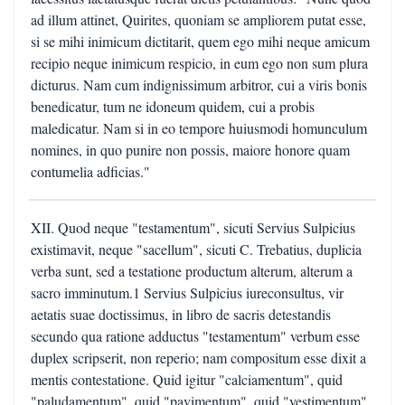
ad illum attinet, Quirites, quoniam se ampliorem putat esse,
si se mihi inimicum dictitarit, quem ego mihi neque amicum
recipio neque inimicum respicio, in eum ego non sum plura
dicturus. Nam cum indignissimum arbitror, cui a viris bonis
benedicatur, tum ne idoneum quidem, cui a probis
maledicatur. Nam si in eo tempore huiusmodi homunculum
nomines, in quo punire non possis, maiore honore quam
contumelia adficias."
XII. Quod neque "testamentum", sicuti Servius Sulpicius
existimavit, neque "sacellum", sicuti C. Trebatius, duplicia
verba sunt, sed a testatione productum alterum, alterum a
sacro imminutum.1 Servius Sulpicius iureconsultus, vir
aetatis suae doctissimus, in libro de sacris detestandis
secundo qua ratione adductus "testamentum" verbum esse
duplex scripserit, non reperio; nam compositum esse dixit a
mentis contestatione. Quid igitur "calciamentum", quid
"paludamentum", quid "pavimentum", quid "vestimentum",