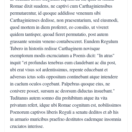
Romae dixit suadens, ne captivi cum Carthaginiensibus
permutarentur, id quoque addidisse venenum sibi
Carthaginienses dedisse, non praesentarium, sed eiusmodi,
quod mortem in diem proferret, eo consilio, ut viveret
quidem tantisper, quoad fieret permutatio, post autem
grassante sensim veneno contabesceret. Eundem Regulum
Tubero in historiis redisse Carthaginem novisque
exemplorum modis excruciatum a Poenis dicit: "In atras"
inquit "et profundas tenebras eum claudebant ac diu post,
ubi erat visus sol ardentissimus, repente educebant et
adversus ictus solis oppositum continebant atque intendere
in caelum oculos cogebant. Palpebras quoque eius, ne
conivere posset, sursum ac deorsum diductas insuebant."
Tuditanus autem somno diu prohibitum atque ita vita
privatum refert, idque ubi Romae cognitum est, nobilissimos
Poenorum captivos liberis Reguli a senatu deditos et ab his
in armario muricibus praefixo destitutos eademque insomnia
cruciatos interisse.