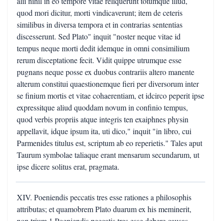
alii nihil in eo tempore vitae reliquerunt totumque illud,
quod mori dicitur, morti vindicaverunt; item de ceteris
similibus in diversa tempora et in contrarias sententias
discesserunt. Sed Plato" inquit "noster neque vitae id
tempus neque morti dedit idemque in omni consimilium
rerum disceptatione fecit. Vidit quippe utrumque esse
pugnans neque posse ex duobus contrariis altero manente
alterum constitui quaestionemque fieri per diversorum inter
se finium mortis et vitae cohaerentiam, et idcirco peperit ipse
expressitque aliud quoddam novum in confinio tempus,
quod verbis propriis atque integris ten exaiphnes physin
appellavit, idque ipsum ita, uti dico," inquit "in libro, cui
Parmenides titulus est, scriptum ab eo reperietis." Tales aput
Taurum symbolae taliaque erant mensarum secundarum, ut
ipse dicere solitus erat, pragmata.
XIV. Poeniendis peccatis tres esse rationes a philosophis
attributas; et quamobrem Plato duarum ex his meminerit,
non trium.1 Poeniendis peccatis tres esse debere causas