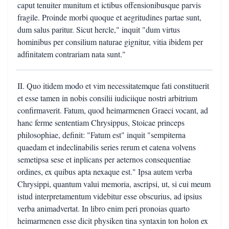
caput tenuiter munitum et ictibus offensionibusque parvis
fragile. Proinde morbi quoque et aegritudines partae sunt,
dum salus paritur. Sicut hercle," inquit "dum virtus
hominibus per consilium naturae gignitur, vitia ibidem per
adfinitatem contrariam nata sunt."
II. Quo itidem modo et vim necessitatemque fati constituerit
et esse tamen in nobis consilii iudiciique nostri arbitrium
confirmaverit. Fatum, quod heimarmenen Graeci vocant, ad
hanc ferme sententiam Chrysippus, Stoicae princeps
philosophiae, definit: "Fatum est" inquit "sempiterna
quaedam et indeclinabilis series rerum et catena volvens
semetipsa sese et inplicans per aeternos consequentiae
ordines, ex quibus apta nexaque est." Ipsa autem verba
Chrysippi, quantum valui memoria, ascripsi, ut, si cui meum
istud interpretamentum videbitur esse obscurius, ad ipsius
verba animadvertat. In libro enim peri pronoias quarto
heimarmenen esse dicit physiken tina syntaxin ton holon ex