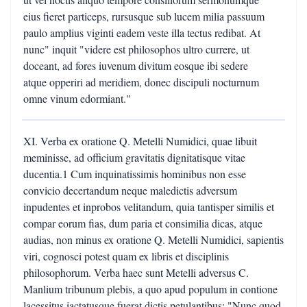
eius fieret particeps, rursusque sub lucem milia passuum
paulo amplius viginti eadem veste illa tectus redibat. At
nunc" inquit "videre est philosophos ultro currere, ut
doceant, ad fores iuvenum divitum eosque ibi sedere
atque opperiri ad meridiem, donec discipuli nocturnum
omne vinum edormiant."
XI. Verba ex oratione Q. Metelli Numidici, quae libuit
meminisse, ad officium gravitatis dignitatisque vitae
ducentia.1 Cum inquinatissimis hominibus non esse
convicio decertandum neque maledictis adversum
inpudentes et inprobos velitandum, quia tantisper similis et
compar eorum fias, dum paria et consimilia dicas, atque
audias, non minus ex oratione Q. Metelli Numidici, sapientis
viri, cognosci potest quam ex libris et disciplinis
philosophorum. Verba haec sunt Metelli adversus C.
Manlium tribunum plebis, a quo apud populum in contione
lacessitus iactatusque fuerat dictis petulantibus: "Nunc quod