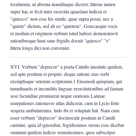
locuturum, ut absona inauditaque diceret; litteras tamen
super hac re fecit inter exercitia quaedam ludicra et
"quiesco" non esse his simile, quae supra posui, nec a
"quiete" dictum, sed ab eo "quietem", Graecaeque vocis
et modum et originem verbum istud habere demonstravit
rationibusque haut sane frigidis docuit "quiesco" "e"
littera longa dici non convenire.
XVI. Verbum "deprecor" a poeta Catullo inusitate quidem,
sed apte positum et proprie; deque ratione eius verbi
exemplisque veterum scriptorum.1 Eiusmodi quispiam, qui
tumultuariis et inconditis linguae exercitationibus ad famam
sese facundiae promiserat neque orationis Latinae
usurpationes rationesve ullas didicerat, cum in Lycio forte
vespera ambularemus, ludo ibi et voluptati fuit. Nam cum
esset verbum "deprecor" doctiuscule positum in Catulli
carmine, quia id ignorabat, frigidissimos versus esse dicebat
omnium quidem iudicio venustissimos, quos subscripsi: