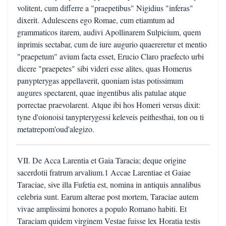
volitent, cum differre a "praepetibus" Nigidius "inferas"
dixerit. Adulescens ego Romae, cum etiamtum ad
grammaticos itarem, audivi Apollinarem Sulpicium, quem
inprimis sectabar, cum de iure augurio quaereretur et mentio
"praepetum" avium facta esset, Erucio Claro praefecto urbi
dicere "praepetes" sibi videri esse alites, quas Homerus
panypterygas appellaverit, quoniam istas potissimum
augures spectarent, quae ingentibus alis patulae atque
porrectae praevolarent. Atque ibi hos Homeri versus dixit:
tyne d'oionoisi tanypterygessi keleveis peithesthai, ton ou ti
metatrepom'oud'alegizo.
VII. De Acca Larentia et Gaia Taracia; deque origine
sacerdotii fratrum arvalium.1 Accae Larentiae et Gaiae
Taraciae, sive illa Fufetia est, nomina in antiquis annalibus
celebria sunt. Earum alterae post mortem, Taraciae autem
vivae amplissimi honores a populo Romano habiti. Et
Taraciam quidem virginem Vestae fuisse lex Horatia testis