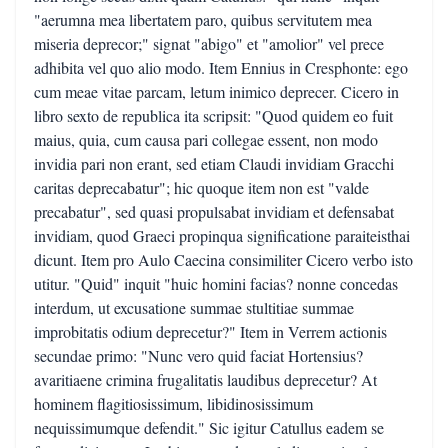
"aerumna mea libertatem paro, quibus servitutem mea
miseria deprecor;" signat "abigo" et "amolior" vel prece
adhibita vel quo alio modo. Item Ennius in Cresphonte: ego
cum meae vitae parcam, letum inimico deprecer. Cicero in
libro sexto de republica ita scripsit: "Quod quidem eo fuit
maius, quia, cum causa pari collegae essent, non modo
invidia pari non erant, sed etiam Claudi invidiam Gracchi
caritas deprecabatur"; hic quoque item non est "valde
precabatur", sed quasi propulsabat invidiam et defensabat
invidiam, quod Graeci propinqua significatione paraiteisthai
dicunt. Item pro Aulo Caecina consimiliter Cicero verbo isto
utitur. "Quid" inquit "huic homini facias? nonne concedas
interdum, ut excusatione summae stultitiae summae
improbitatis odium deprecetur?" Item in Verrem actionis
secundae primo: "Nunc vero quid faciat Hortensius?
avaritiaene crimina frugalitatis laudibus deprecetur? At
hominem flagitiosissimum, libidinosissimum
nequissimumque defendit." Sic igitur Catullus eadem se