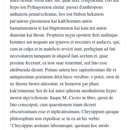
hypo ton Pythagoreion eiretai: gnosei d'anthropous
authaireta pemat'echontas, hos ton blabon hekastois
par'autous ginomenon kai kath'hormen auton
hamartanonton te kai blaptomenon kai kata ten auton
dianoian kai thesin. Propterea negat oportere ferri audirique
homines aut nequam aut ignavos et nocentes et audaces, qui,
cum in culpa et in maleficio revicti sunt, perfugiunt ad fati
necessitatem tamquam in aliquod fani asylum et, quae
pessime fecerunt, ea non suae temeritati, sed fato esse
attribuenda dicunt. Primus autem hoc sapientissimus ille et
antiquissimus poetarum dixit hisce versibus: o potoi, oion de
ny theous brotoi aitioontai. ex hemeron gar phasi
kak'emmenai; hoi de kai autoi spheisin atasthalieisin hyper
moron alge'echousin. Itaque M. Cicero in libro, quem de
fato conscripsit, cum quaestionem istam diceret
obscurissimam esse et inplicatissimam, Chrysippum quoque
philosophum non expedisse se in ea ait his verbis:
"Chrysippus aestuans laboransque, quonam hoc modo