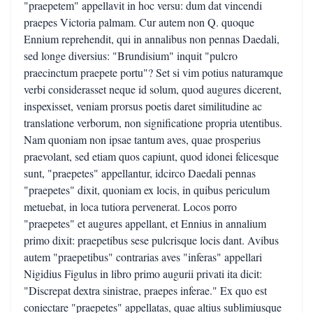
"praepetem" appellavit in hoc versu: dum dat vincendi
praepes Victoria palmam. Cur autem non Q. quoque
Ennium reprehendit, qui in annalibus non pennas Daedali,
sed longe diversius: "Brundisium" inquit "pulcro
praecinctum praepete portu"? Set si vim potius naturamque
verbi considerasset neque id solum, quod augures dicerent,
inspexisset, veniam prorsus poetis daret similitudine ac
translatione verborum, non significatione propria utentibus.
Nam quoniam non ipsae tantum aves, quae prosperius
praevolant, sed etiam quos capiunt, quod idonei felicesque
sunt, "praepetes" appellantur, idcirco Daedali pennas
"praepetes" dixit, quoniam ex locis, in quibus periculum
metuebat, in loca tutiora pervenerat. Locos porro
"praepetes" et augures appellant, et Ennius in annalium
primo dixit: praepetibus sese pulcrisque locis dant. Avibus
autem "praepetibus" contrarias aves "inferas" appellari
Nigidius Figulus in libro primo augurii privati ita dicit:
"Discrepat dextra sinistrae, praepes inferae." Ex quo est
coniectare "praepetes" appellatas, quae altius sublimiusque