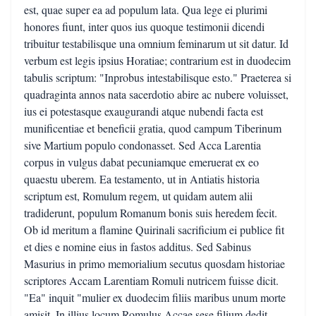
est, quae super ea ad populum lata. Qua lege ei plurimi
honores fiunt, inter quos ius quoque testimonii dicendi
tribuitur testabilisque una omnium feminarum ut sit datur. Id
verbum est legis ipsius Horatiae; contrarium est in duodecim
tabulis scriptum: "Inprobus intestabilisque esto." Praeterea si
quadraginta annos nata sacerdotio abire ac nubere voluisset,
ius ei potestasque exaugurandi atque nubendi facta est
munificentiae et beneficii gratia, quod campum Tiberinum
sive Martium populo condonasset. Sed Acca Larentia
corpus in vulgus dabat pecuniamque emeruerat ex eo
quaestu uberem. Ea testamento, ut in Antiatis historia
scriptum est, Romulum regem, ut quidam autem alii
tradiderunt, populum Romanum bonis suis heredem fecit.
Ob id meritum a flamine Quirinali sacrificium ei publice fit
et dies e nomine eius in fastos additus. Sed Sabinus
Masurius in primo memorialium secutus quosdam historiae
scriptores Accam Larentiam Romuli nutricem fuisse dicit.
"Ea" inquit "mulier ex duodecim filiis maribus unum morte
amisit. In illius locum Romulus Accae sese filium dedit