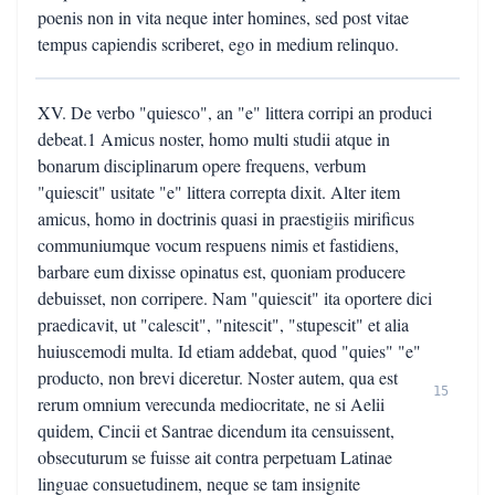
poenis non in vita neque inter homines, sed post vitae
tempus capiendis scriberet, ego in medium relinquo.
XV. De verbo "quiesco", an "e" littera corripi an produci
debeat.1 Amicus noster, homo multi studii atque in
bonarum disciplinarum opere frequens, verbum
"quiescit" usitate "e" littera correpta dixit. Alter item
amicus, homo in doctrinis quasi in praestigiis mirificus
communiumque vocum respuens nimis et fastidiens,
barbare eum dixisse opinatus est, quoniam producere
debuisset, non corripere. Nam "quiescit" ita oportere dici
praedicavit, ut "calescit", "nitescit", "stupescit" et alia
huiuscemodi multa. Id etiam addebat, quod "quies" "e"
producto, non brevi diceretur. Noster autem, qua est
15
rerum omnium verecunda mediocritate, ne si Aelii
quidem, Cincii et Santrae dicendum ita censuissent,
obsecuturum se fuisse ait contra perpetuam Latinae
linguae consuetudinem, neque se tam insignite