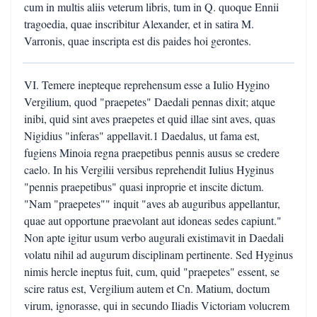
cum in multis aliis veterum libris, tum in Q. quoque Ennii
tragoedia, quae inscribitur Alexander, et in satira M.
Varronis, quae inscripta est dis paides hoi gerontes.
VI. Temere inepteque reprehensum esse a Iulio Hygino
Vergilium, quod "praepetes" Daedali pennas dixit; atque
inibi, quid sint aves praepetes et quid illae sint aves, quas
Nigidius "inferas" appellavit.1 Daedalus, ut fama est,
fugiens Minoia regna praepetibus pennis ausus se credere
caelo. In his Vergilii versibus reprehendit Iulius Hyginus
"pennis praepetibus" quasi inproprie et inscite dictum.
"Nam "praepetes"" inquit "aves ab auguribus appellantur,
quae aut opportune praevolant aut idoneas sedes capiunt."
Non apte igitur usum verbo augurali existimavit in Daedali
volatu nihil ad augurum disciplinam pertinente. Sed Hyginus
nimis hercle ineptus fuit, cum, quid "praepetes" essent, se
scire ratus est, Vergilium autem et Cn. Matium, doctum
virum, ignorasse, qui in secundo Iliadis Victoriam volucrem