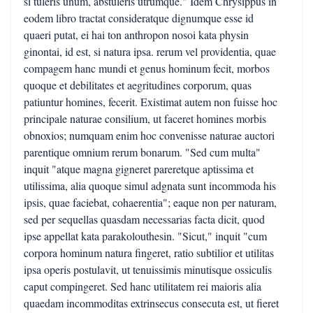
si tuleris unum, abstuleris utrumque." Idem Chrysippus in
eodem libro tractat consideratque dignumque esse id
quaeri putat, ei hai ton anthropon nosoi kata physin
ginontai, id est, si natura ipsa. rerum vel providentia, quae
compagem hanc mundi et genus hominum fecit, morbos
quoque et debilitates et aegritudines corporum, quas
patiuntur homines, fecerit. Existimat autem non fuisse hoc
principale naturae consilium, ut faceret homines morbis
obnoxios; numquam enim hoc convenisse naturae auctori
parentique omnium rerum bonarum. "Sed cum multa"
inquit "atque magna gigneret pareretque aptissima et
utilissima, alia quoque simul adgnata sunt incommoda his
ipsis, quae faciebat, cohaerentia"; eaque non per naturam,
sed per sequellas quasdam necessarias facta dicit, quod
ipse appellat kata parakolouthesin. "Sicut," inquit "cum
corpora hominum natura fingeret, ratio subtilior et utilitas
ipsa operis postulavit, ut tenuissimis minutisque ossiculis
caput compingeret. Sed hanc utilitatem rei maioris alia
quaedam incommoditas extrinsecus consecuta est, ut fieret