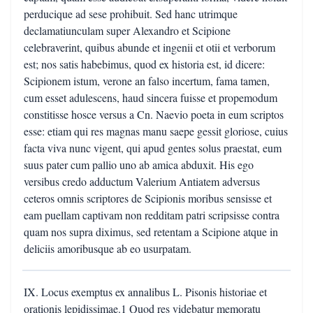
perducique ad sese prohibuit. Sed hanc utrimque
declamatiunculam super Alexandro et Scipione
celebraverint, quibus abunde et ingenii et otii et verborum
est; nos satis habebimus, quod ex historia est, id dicere:
Scipionem istum, verone an falso incertum, fama tamen,
cum esset adulescens, haud sincera fuisse et propemodum
constitisse hosce versus a Cn. Naevio poeta in eum scriptos
esse: etiam qui res magnas manu saepe gessit gloriose, cuius
facta viva nunc vigent, qui apud gentes solus praestat, eum
suus pater cum pallio uno ab amica abduxit. His ego
versibus credo adductum Valerium Antiatem adversus
ceteros omnis scriptores de Scipionis moribus sensisse et
eam puellam captivam non redditam patri scripsisse contra
quam nos supra diximus, sed retentam a Scipione atque in
deliciis amoribusque ab eo usurpatam.
IX. Locus exemptus ex annalibus L. Pisonis historiae et
orationis lepidissimae.1 Quod res videbatur memoratu