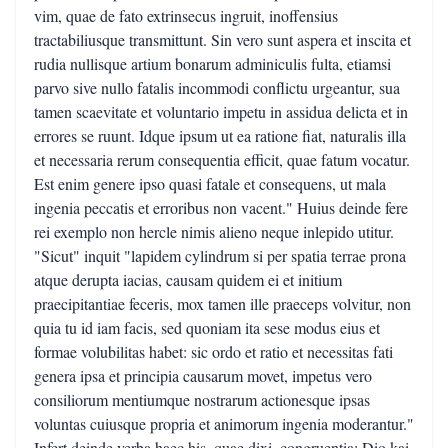
vim, quae de fato extrinsecus ingruit, inoffensius
tractabiliusque transmittunt. Sin vero sunt aspera et inscita et
rudia nullisque artium bonarum adminiculis fulta, etiamsi
parvo sive nullo fatalis incommodi conflictu urgeantur, sua
tamen scaevitate et voluntario impetu in assidua delicta et in
errores se ruunt. Idque ipsum ut ea ratione fiat, naturalis illa
et necessaria rerum consequentia efficit, quae fatum vocatur.
Est enim genere ipso quasi fatale et consequens, ut mala
ingenia peccatis et erroribus non vacent." Huius deinde fere
rei exemplo non hercle nimis alieno neque inlepido utitur.
"Sicut" inquit "lapidem cylindrum si per spatia terrae prona
atque derupta iacias, causam quidem ei et initium
praecipitantiae feceris, mox tamen ille praeceps volvitur, non
quia tu id iam facis, sed quoniam ita sese modus eius et
formae volubilitas habet: sic ordo et ratio et necessitas fati
genera ipsa et principia causarum movet, impetus vero
consiliorum mentiumque nostrarum actionesque ipsas
voluntas cuiusque propria et animorum ingenia moderantur."
Infert deinde verba haec his, quae dixi, congruentia: Dio kai