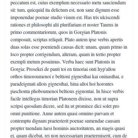
peccatum est, cuius exemplum necessario metu sanciendum
sit: tum, quicquid ita delictum est, non sane dignum esse
imponendae poenae studio visum est. Has tris ulciscendi
rationes et philosophi alii plurifariam et noster Taurus in
primo commentariorum, quos in Gorgian Platonis
composuit, scriptas reliquit. Plato autem ipse verbis apertis
duas solas esse poeniendi causas dicit: unam, quam primo in
loco propter corrigendum, alteram, quam in tertio propter
exempli metum posuimus. Verba haec sunt Platonis in
Gorgia: Prosekei de panti toi en timoriai onti hyp'allou
orthos timoroumenoi e beltioni gignesthai kai oninasthai, e
paradeigmati allois gignesthai, hina alloi hoi horontes
paschonta phoboumenoi beltious gignontai. In hisce verbis
facile intellegas timorian Platonem dixisse, non ut supra
scripsi quosdam dicere, sed ita ut promisce dici solet pro
omni punitione. Anne autem quasi omnino parvam et
contemptu dignam praeterierit poenae sumendae causam
propter tuendam laesi hominis auctoritatem, an magis quasi
ei, quam dicebat, rei non necessariam praetermiserit, cum de