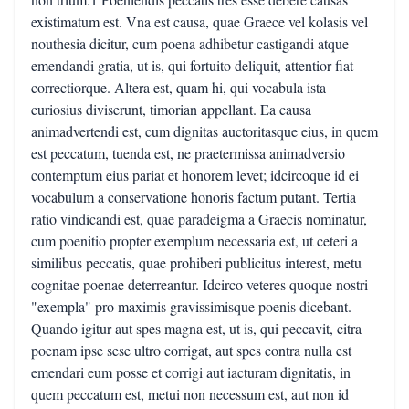
existimatum est. Vna est causa, quae Graece vel kolasis vel
nouthesia dicitur, cum poena adhibetur castigandi atque
emendandi gratia, ut is, qui fortuito deliquit, attentior fiat
correctiorque. Altera est, quam hi, qui vocabula ista
curiosius diviserunt, timorian appellant. Ea causa
animadvertendi est, cum dignitas auctoritasque eius, in quem
est peccatum, tuenda est, ne praetermissa animadversio
contemptum eius pariat et honorem levet; idcircoque id ei
vocabulum a conservatione honoris factum putant. Tertia
ratio vindicandi est, quae paradeigma a Graecis nominatur,
cum poenitio propter exemplum necessaria est, ut ceteri a
similibus peccatis, quae prohiberi publicitus interest, metu
cognitae poenae deterreantur. Idcirco veteres quoque nostri
"exempla" pro maximis gravissimisque poenis dicebant.
Quando igitur aut spes magna est, ut is, qui peccavit, citra
poenam ipse sese ultro corrigat, aut spes contra nulla est
emendari eum posse et corrigi aut iacturam dignitatis, in
quem peccatum est, metui non necessum est, aut non id