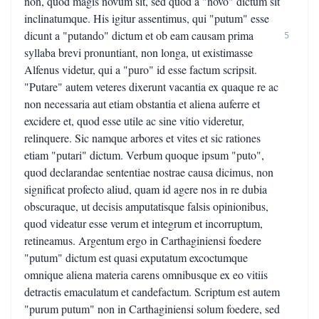
non, quod magis novum sit, sed quod a "novo" dictum sit
inclinatumque. His igitur assentimus, qui "putum" esse
dicunt a "putando" dictum et ob eam causam prima
5
syllaba brevi pronuntiant, non longa, ut existimasse
Alfenus videtur, qui a "puro" id esse factum scripsit.
"Putare" autem veteres dixerunt vacantia ex quaque re ac
non necessaria aut etiam obstantia et aliena auferre et
excidere et, quod esse utile ac sine vitio videretur,
relinquere. Sic namque arbores et vites et sic rationes
etiam "putari" dictum. Verbum quoque ipsum "puto",
quod declarandae sententiae nostrae causa dicimus, non
significat profecto aliud, quam id agere nos in re dubia
obscuraque, ut decisis amputatisque falsis opinionibus,
quod videatur esse verum et integrum et incorruptum,
retineamus. Argentum ergo in Carthaginiensi foedere
"putum" dictum est quasi exputatum excoctumque
omnique aliena materia carens omnibusque ex eo vitiis
detractis emaculatum et candefactum. Scriptum est autem
"purum putum" non in Carthaginiensi solum foedere, sed