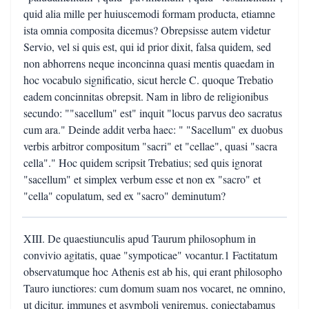
quid alia mille per huiuscemodi formam producta, etiamne
ista omnia composita dicemus? Obrepsisse autem videtur
Servio, vel si quis est, qui id prior dixit, falsa quidem, sed
non abhorrens neque inconcinna quasi mentis quaedam in
hoc vocabulo significatio, sicut hercle C. quoque Trebatio
eadem concinnitas obrepsit. Nam in libro de religionibus
secundo: ""sacellum" est" inquit "locus parvus deo sacratus
cum ara." Deinde addit verba haec: " "Sacellum" ex duobus
verbis arbitror compositum "sacri" et "cellae", quasi "sacra
cella"." Hoc quidem scripsit Trebatius; sed quis ignorat
"sacellum" et simplex verbum esse et non ex "sacro" et
"cella" copulatum, sed ex "sacro" deminutum?
XIII. De quaestiunculis apud Taurum philosophum in
convivio agitatis, quae "sympoticae" vocantur.1 Factitatum
observatumque hoc Athenis est ab his, qui erant philosopho
Tauro iunctiores: cum domum suam nos vocaret, ne omnino,
ut dicitur, immunes et asymboli veniremus, coniectabamus