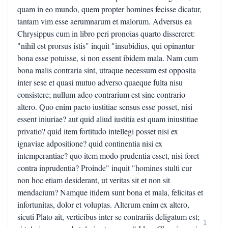
quam in eo mundo, quem propter homines fecisse dicatur,
tantam vim esse aerumnarum et malorum. Adversus ea
Chrysippus cum in libro peri pronoias quarto dissereret:
"nihil est prorsus istis" inquit "insubidius, qui opinantur
bona esse potuisse, si non essent ibidem mala. Nam cum
bona malis contraria sint, utraque necessum est opposita
inter sese et quasi mutuo adverso quaeque fulta nisu
consistere; nullum adeo contrarium est sine contrario
altero. Quo enim pacto iustitiae sensus esse posset, nisi
essent iniuriae? aut quid aliud iustitia est quam iniustitiae
privatio? quid item fortitudo intellegi posset nisi ex
ignaviae adpositione? quid continentia nisi ex
intemperantiae? quo item modo prudentia esset, nisi foret
contra inprudentia? Proinde" inquit "homines stulti cur
non hoc etiam desiderant, ut veritas sit et non sit
mendacium? Namque itidem sunt bona et mala, felicitas et
infortunitas, dolor et voluptas. Alterum enim ex altero,
sicuti Plato ait, verticibus inter se contrariis deligatum est;
1