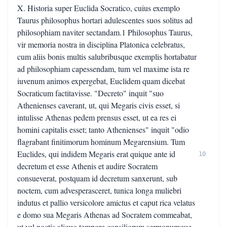
X. Historia super Euclida Socratico, cuius exemplo
Taurus philosophus hortari adulescentes suos solitus ad
philosophiam naviter sectandam.1 Philosophus Taurus,
vir memoria nostra in disciplina Platonica celebratus,
cum aliis bonis multis salubribusque exemplis hortabatur
ad philosophiam capessendam, tum vel maxime ista re
iuvenum animos expergebat, Euclidem quam dicebat
Socraticum factitavisse. "Decreto" inquit "suo
Athenienses caverant, ut, qui Megaris civis esset, si
intulisse Athenas pedem prensus esset, ut ea res ei
homini capitalis esset; tanto Athenienses" inquit "odio
flagrabant finitimorum hominum Megarensium. Tum
Euclides, qui indidem Megaris erat quique ante id
10
decretum et esse Athenis et audire Socratem
consueverat, postquam id decretum sanxerunt, sub
noctem, cum advesperasceret, tunica longa muliebri
indutus et pallio versicolore amictus et caput rica velatus
e domo sua Megaris Athenas ad Socratem commeabat,
ut vel noctis aliquo tempore consiliorum sermonumque