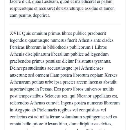
facere dicit, quae Lesbiam, quod et malediceret ei palam
respueretque et recusaret detestareturque assidue et tamen
eam penitus deperiret.
XVII. Quis omnium primus libros publice praebuerit
legendos; quantusque numerus fuerit Athenis ante clades
Persicas librorum in bibliothecis publicorum.1 Libros
Athenis disciplinarum liberalium publice ad legendum
praebendos primus posuisse dicitur Pisistratus tyrannus.
Deinceps studiosius accuratiusque ipsi Athenienses
auxerunt; sed omnem illam postea librorum copiam Xerxes
Athenarum potitus urbe ipsa praeter arcem incensa abstulit
asportavitque in Persas. Eos porro libros universos multis
post tempestatibus Seleucus rex, qui Nicanor appellatus est,
referendos Athenas curavit. Ingens postea numerus librorum
in Aegypto ab Ptolemaeis regibus vel conquisitus vel
confectus est ad milia ferme voluminum septingenta; sed ea
omnia bello priore Alexandrino, dum diripitur ea civitas,