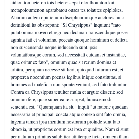
aidiou ton heteron tois heterois epakolouthounton kai
metapoloumenon aparabatou ouses tes toiautes epiplokes.
Aliarum autem opinionum disciplinarumque auctores huic
definitioni ita obstrepunt: "Si Chrysippus" inquiunt "fato
putat omnia moveri et regi nec declinari transcendique posse
agmina fati et volumina, peccata quoque hominum et delicta
non suscensenda neque inducenda sunt ipsis
voluntatibusque eorum, sed necessitati cuidam et instantiae,
quae oritur ex fato", omnium quae sit rerum domina et
arbitra, per quam necesse sit fieri, quicquid futurum est; et
propterea nocentium poenas legibus inique constitutas, si
homines ad maleficia non sponte veniunt, sed fato trahuntur.
Contra ea Chrysippus tenuiter multa et argute disserit; sed
omnium fere, quae super ea re scripsit, huiuscemodi
sententia est. "Quamquam ita sit," inquit "ut ratione quadam
necessaria et principali coacta atque conexa sint fato omnia,
ingenia tamen ipsa mentium nostrarum proinde sunt fato
obnoxia, ut proprietas eorum est ipsa et qualitas. Nam si sunt
per naturam primitus salubriter utiliterque ficta, omnem illam