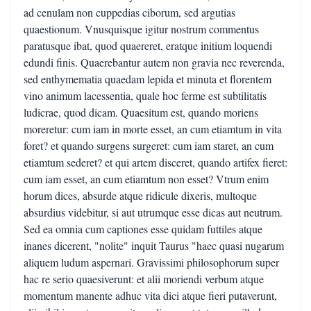
ad cenulam non cuppedias ciborum, sed argutias
quaestionum. Vnusquisque igitur nostrum commentus
paratusque ibat, quod quaereret, eratque initium loquendi
edundi finis. Quaerebantur autem non gravia nec reverenda,
sed enthymematia quaedam lepida et minuta et florentem
vino animum lacessentia, quale hoc ferme est subtilitatis
ludicrae, quod dicam. Quaesitum est, quando moriens
moreretur: cum iam in morte esset, an cum etiamtum in vita
foret? et quando surgens surgeret: cum iam staret, an cum
etiamtum sederet? et qui artem disceret, quando artifex fieret:
cum iam esset, an cum etiamtum non esset? Vtrum enim
horum dices, absurde atque ridicule dixeris, multoque
absurdius videbitur, si aut utrumque esse dicas aut neutrum.
Sed ea omnia cum captiones esse quidam futtiles atque
inanes dicerent, "nolite" inquit Taurus "haec quasi nugarum
aliquem ludum aspernari. Gravissimi philosophorum super
hac re serio quaesiverunt: et alii moriendi verbum atque
momentum manente adhuc vita dici atque fieri putaverunt,