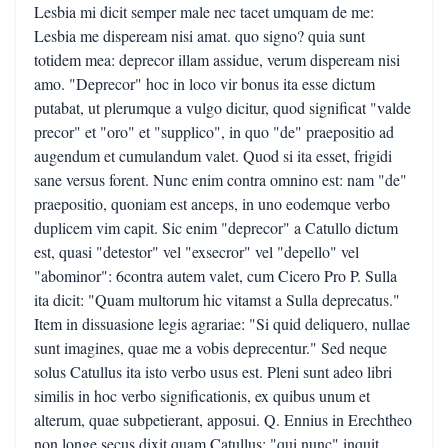
Lesbia mi dicit semper male nec tacet umquam de me:
Lesbia me dispeream nisi amat. quo signo? quia sunt
totidem mea: deprecor illam assidue, verum dispeream nisi
amo. "Deprecor" hoc in loco vir bonus ita esse dictum
putabat, ut plerumque a vulgo dicitur, quod significat "valde
precor" et "oro" et "supplico", in quo "de" praepositio ad
augendum et cumulandum valet. Quod si ita esset, frigidi
sane versus forent. Nunc enim contra omnino est: nam "de"
praepositio, quoniam est anceps, in uno eodemque verbo
duplicem vim capit. Sic enim "deprecor" a Catullo dictum
est, quasi "detestor" vel "exsecror" vel "depello" vel
"abominor": 6contra autem valet, cum Cicero Pro P. Sulla
ita dicit: "Quam multorum hic vitamst a Sulla deprecatus."
Item in dissuasione legis agrariae: "Si quid deliquero, nullae
sunt imagines, quae me a vobis deprecentur." Sed neque
solus Catullus ita isto verbo usus est. Pleni sunt adeo libri
similis in hoc verbo significationis, ex quibus unum et
alterum, quae subpetierant, apposui. Q. Ennius in Erechtheo
non longe secus dixit quam Catullus: "qui nunc" inquit