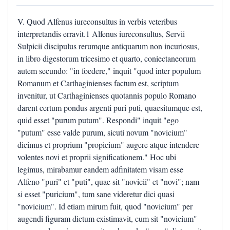
V. Quod Alfenus iureconsultus in verbis veteribus
interpretandis erravit.1 Alfenus iureconsultus, Servii
Sulpicii discipulus rerumque antiquarum non incuriosus,
in libro digestorum tricesimo et quarto, coniectaneorum
autem secundo: "in foedere," inquit "quod inter populum
Romanum et Carthaginienses factum est, scriptum
invenitur, ut Carthaginienses quotannis populo Romano
darent certum pondus argenti puri puti, quaesitumque est,
quid esset "purum putum". Respondi" inquit "ego
"putum" esse valde purum, sicuti novum "novicium"
dicimus et proprium "propicium" augere atque intendere
volentes novi et proprii significationem." Hoc ubi
legimus, mirabamur eandem adfinitatem visam esse
Alfeno "puri" et "puti", quae sit "novicii" et "novi"; nam
si esset "puricium", tum sane videretur dici quasi
"novicium". Id etiam mirum fuit, quod "novicium" per
augendi figuram dictum existimavit, cum sit "novicium"