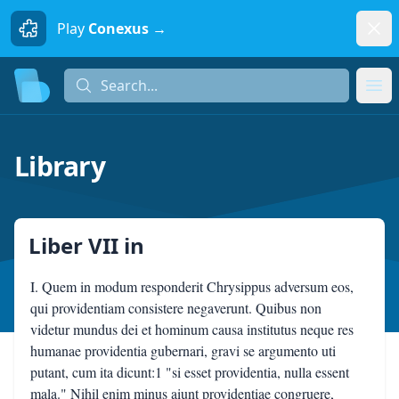
Dism
Play
Conexus →
Search...
Search...
Ope
Library
Liber VII
in
I. Quem in modum responderit Chrysippus adversum eos,
qui providentiam consistere negaverunt. Quibus non
videtur mundus dei et hominum causa institutus neque res
humanae providentia gubernari, gravi se argumento uti
putant, cum ita dicunt:1 "si esset providentia, nulla essent
mala." Nihil enim minus aiunt providentiae congruere,