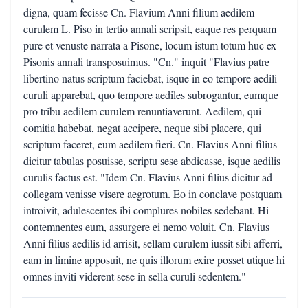
digna, quam fecisse Cn. Flavium Anni filium aedilem
curulem L. Piso in tertio annali scripsit, eaque res perquam
pure et venuste narrata a Pisone, locum istum totum huc ex
Pisonis annali transposuimus. "Cn." inquit "Flavius patre
libertino natus scriptum faciebat, isque in eo tempore aedili
curuli apparebat, quo tempore aediles subrogantur, eumque
pro tribu aedilem curulem renuntiaverunt. Aedilem, qui
comitia habebat, negat accipere, neque sibi placere, qui
scriptum faceret, eum aedilem fieri. Cn. Flavius Anni filius
dicitur tabulas posuisse, scriptu sese abdicasse, isque aedilis
curulis factus est. "Idem Cn. Flavius Anni filius dicitur ad
collegam venisse visere aegrotum. Eo in conclave postquam
introivit, adulescentes ibi complures nobiles sedebant. Hi
contemnentes eum, assurgere ei nemo voluit. Cn. Flavius
Anni filius aedilis id arrisit, sellam curulem iussit sibi afferri,
eam in limine apposuit, ne quis illorum exire posset utique hi
omnes inviti viderent sese in sella curuli sedentem."