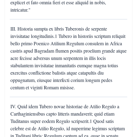
explicet et fato omnia fieri et esse aliquid in nobis,
intricatur."
III. Historia sumpta ex libris Tuberonis de serpente
invisitatae longitudinis.1 Tubero in historiis scriptum reliquit
bello primo Poenico Atilium Regulum consulem in Africa
castris apud Bagradam flumen positis proelium grande atque
acre fecisse adversus unum serpentem in illis locis
stabulantem invisitatae inmanitatis eumque magna totius
exercitus conflictione balistis atque catapultis diu
oppugnatum, eiusque interfecti corium longum pedes
centum et viginti Romam misisse.
IV. Quid idem Tubero novae historiae de Atilio Regulo a
Carthaginiensibus capto litteris mandaverit; quid etiam
Tuditanus super eodem Regulo scripserit.1 Quod satis
celebre est de Atilio Regulo, id nuperrime legimus scriptum
in Tuditani libris: Regulum captum ad ea, quae in senatu