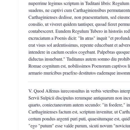
nuperrime legimus scriptum in Tuditani libris: Regulum
suadens, ne captivi cum Carthaginiensibus permutarent
Carthaginienses dedisse, non praesentarium, sed eiusmo
consilio, ut viveret quidem tantisper, quoad fieret perm
contabesceret. Eundem Regulum Tubero in historiis r
excruciatum a Poenis dicit: "In atras" inquit "et profun
erat visus sol ardentissimus, repente educebant et adver
intendere in caelum oculos cogebant. Palpebras quoque
diductas insuebant." Tuditanus autem somno diu prohibit
Romae cognitum est, nobilissimos Poenorum captivos libe
armario muricibus praefixo destitutos eademque insomnia
V. Quod Alfenus iureconsultus in verbis veteribus interp
Servii Sulpicii discipulus rerumque antiquarum non incu
quarto, coniectaneorum autem secundo: "in foedere," 
Carthaginienses factum est, scriptum invenitur, ut Car
certum pondus argenti puri puti, quaesitumque est, qui
"ego "putum" esse valde purum, sicuti novum "noviciu