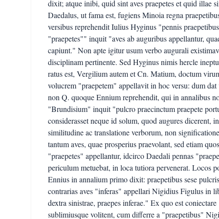
dixit; atque inibi, quid sint aves praepetes et quid illae 
Daedalus, ut fama est, fugiens Minoia regna praepetibus 
versibus reprehendit Iulius Hyginus "pennis praepetibus
"praepetes"" inquit "aves ab auguribus appellantur, qua
capiunt." Non apte igitur usum verbo augurali existimav
disciplinam pertinente. Sed Hyginus nimis hercle ineptus
ratus est, Vergilium autem et Cn. Matium, doctum virum
volucrem "praepetem" appellavit in hoc versu: dum dat
non Q. quoque Ennium reprehendit, qui in annalibus no
"Brundisium" inquit "pulcro praecinctum praepete portu
considerasset neque id solum, quod augures dicerent, in
similitudine ac translatione verborum, non significatio
tantum aves, quae prosperius praevolant, sed etiam quos
"praepetes" appellantur, idcirco Daedali pennas "praepet
periculum metuebat, in loca tutiora pervenerat. Locos po
Ennius in annalium primo dixit: praepetibus sese pulcri
contrarias aves "inferas" appellari Nigidius Figulus in li
dextra sinistrae, praepes inferae." Ex quo est coniectare
sublimiusque volitent, cum differre a "praepetibus" Nig