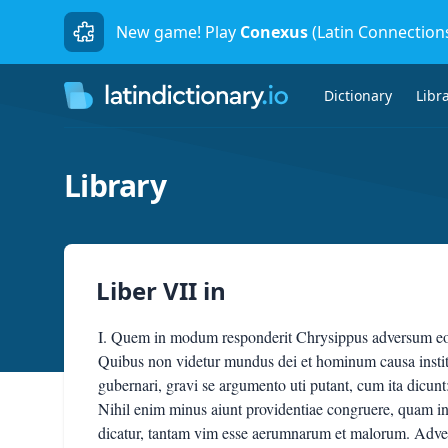
New game! Play
Conexus
(Latin Connection
Dictionary
Libr
Library
Liber VII
in
I. Quem in modum responderit Chrysippus adversum eos
Quibus non videtur mundus dei et hominum causa insti
gubernari, gravi se argumento uti putant, cum ita dicunt:
Nihil enim minus aiunt providentiae congruere, quam i
dicatur, tantam vim esse aerumnarum et malorum. Adver