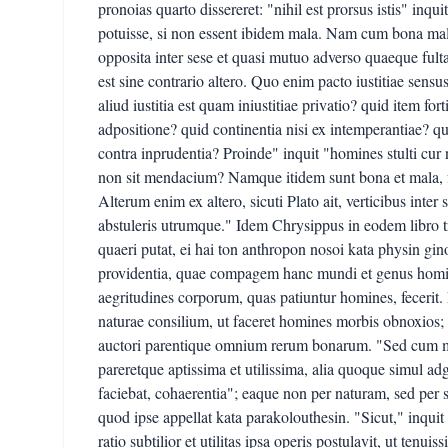
pronoias quarto dissereret: "nihil est prorsus istis" inqu
potuisse, si non essent ibidem mala. Nam cum bona mali
opposita inter sese et quasi mutuo adverso quaeque fult
est sine contrario altero. Quo enim pacto iustitiae sensus
aliud iustitia est quam iniustitiae privatio? quid item fort
adpositione? quid continentia nisi ex intemperantiae? qu
contra inprudentia? Proinde" inquit "homines stulti cur n
non sit mendacium? Namque itidem sunt bona et mala, feli
Alterum enim ex altero, sicuti Plato ait, verticibus inter 
abstuleris utrumque." Idem Chrysippus in eodem libro t
quaeri putat, ei hai ton anthropon nosoi kata physin ginon
providentia, quae compagem hanc mundi et genus hominu
aegritudines corporum, quas patiuntur homines, fecerit.
naturae consilium, ut faceret homines morbis obnoxio
auctori parentique omnium rerum bonarum. "Sed cum mu
pareretque aptissima et utilissima, alia quoque simul a
faciebat, cohaerentia"; eaque non per naturam, sed per s
quod ipse appellat kata parakolouthesin. "Sicut," inqu
ratio subtilior et utilitas ipsa operis postulavit, ut tenu