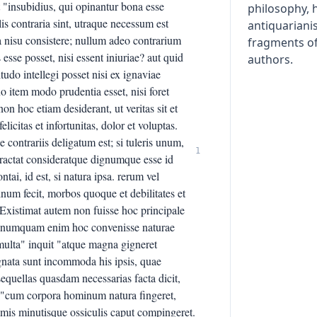
it "insubidius, qui opinantur bona esse
philosophy, h
s contraria sint, utraque necessum est
antiquariani
a nisu consistere; nullum adeo contrarium
fragments of
 esse posset, nisi essent iniuriae? aut quid
authors.
itudo intellegi posset nisi ex ignaviae
o item modo prudentia esset, nisi foret
on hoc etiam desiderant, ut veritas sit et
citas et infortunitas, dolor et voluptas.
se contrariis deligatum est; si tuleris unum,
1
ractat consideratque dignumque esse id
tai, id est, si natura ipsa. rerum vel
m fecit, morbos quoque et debilitates et
 Existimat autem non fuisse hoc principale
s; numquam enim hoc convenisse naturae
lta" inquit "atque magna gigneret
dgnata sunt incommoda his ipsis, quae
equellas quasdam necessarias facta dicit,
it "cum corpora hominum natura fingeret,
issimis minutisque ossiculis caput compingeret.