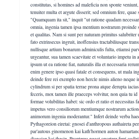
constitutas, si homines ad maleficia non sponte veniunt,
tenuiter multa et argute disserit; sed omnium fere, quae 
"Quamquam ita sit," inquit "ut ratione quadam necessaria
omnia, ingenia tamen ipsa mentium nostrarum proinde su
et qualitas. Nam si sunt per naturam primitus salubriter
fato extrinsecus ingruit, inoffensius tractabiliusque trans
nullisque artium bonarum adminiculis fulta, etiamsi parv
urgeantur, sua tamen scaevitate et voluntario impetu in a
ipsum ut ea ratione fiat, naturalis illa et necessaria rer
enim genere ipso quasi fatale et consequens, ut mala in
deinde fere rei exemplo non hercle nimis alieno neque in
cylindrum si per spatia terrae prona atque derupta iacia
feceris, mox tamen ille praeceps volvitur, non quia tu id
formae volubilitas habet: sic ordo et ratio et necessitas 
impetus vero consiliorum mentiumque nostrarum actione
animorum ingenia moderantur." Infert deinde verba haec
Pythagoreion eiretai: gnosei d'anthropous authaireta pe
par'autous ginomenon kai kath'hormen auton hamartanon
dianoian kai thesin. Propterea negat oportere ferri aud