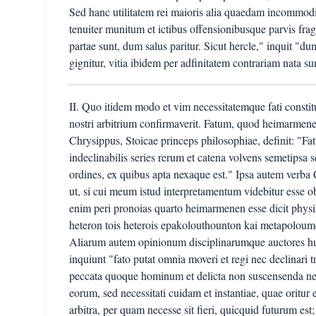
Sed hanc utilitatem rei maioris alia quaedam incommodita
tenuiter munitum et ictibus offensionibusque parvis fra
partae sunt, dum salus paritur. Sicut hercle," inquit "d
gignitur, vitia ibidem per adfinitatem contrariam nata su
II. Quo itidem modo et vim necessitatemque fati constitue
nostri arbitrium confirmaverit. Fatum, quod heimarmen
Chrysippus, Stoicae princeps philosophiae, definit: "F
indeclinabilis series rerum et catena volvens semetipsa 
ordines, ex quibus apta nexaque est." Ipsa autem verba
ut, si cui meum istud interpretamentum videbitur esse ob
enim peri pronoias quarto heimarmenen esse dicit physi
heteron tois heterois epakolouthounton kai metapoloume
Aliarum autem opinionum disciplinarumque auctores huic
inquiunt "fato putat omnia moveri et regi nec declinari 
peccata quoque hominum et delicta non suscensenda ne
eorum, sed necessitati cuidam et instantiae, quae oritu
arbitra, per quam necesse sit fieri, quicquid futurum es