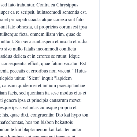
 sed fato trahuntur. Contra ea Chrysippus
super ea re scripsit, huiuscemodi sententia est.
 et principali coacta atque conexa sint fato
nt fato obnoxia, ut proprietas eorum est ipsa
 utiliterque ficta, omnem illam vim, quae de
mittunt. Sin vero sunt aspera et inscita et rudia
o sive nullo fatalis incommodi conflictu
ssidua delicta et in errores se ruunt. Idque
um consequentia efficit, quae fatum vocatur. Est
genia peccatis et erroribus non vacent." Huius
lepido utitur. "Sicut" inquit "lapidem
s, causam quidem ei et initium praecipitantiae
 iam facis, sed quoniam ita sese modus eius et
fati genera ipsa et principia causarum movet,
sque ipsas voluntas cuiusque propria et
 his, quae dixi, congruentia: Dio kai hypo ton
mat'echontas, hos ton blabon hekastois
ton te kai blaptomenon kai kata ten auton
irique homines aut nequam aut ignavos et