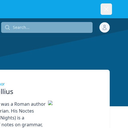
Dismiss
Search...
Search...
hor
llius
s was a Roman author
ian. His Noctes
 Nights) is a
f notes on grammar,