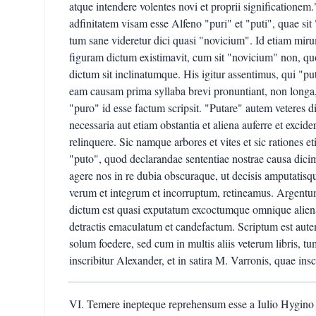
atque intendere volentes novi et proprii signification
adfinitatem visam esse Alfeno "puri" et "puti", quae sit 
tum sane videretur dici quasi "novicium". Id etiam mir
figuram dictum existimavit, cum sit "novicium" non, q
dictum sit inclinatumque. His igitur assentimus, qui "p
eam causam prima syllaba brevi pronuntiant, non longa, 
"puro" id esse factum scripsit. "Putare" autem veteres 
necessaria aut etiam obstantia et aliena auferre et excider
relinquere. Sic namque arbores et vites et sic rationes
"puto", quod declarandae sententiae nostrae causa dicim
agere nos in re dubia obscuraque, ut decisis amputatisqu
verum et integrum et incorruptum, retineamus. Argentu
dictum est quasi exputatum excoctumque omnique aliena
detractis emaculatum et candefactum. Scriptum est au
solum foedere, sed cum in multis aliis veterum libris, t
inscribitur Alexander, et in satira M. Varronis, quae insc
VI. Temere inepteque reprehensum esse a Iulio Hygino