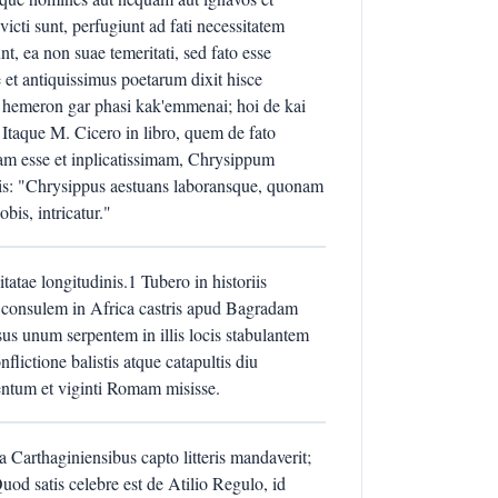
victi sunt, perfugiunt ad fati necessitatem
t, ea non suae temeritati, sed fato esse
 et antiquissimus poetarum dixit hisce
ex hemeron gar phasi kak'emmenai; hoi de kai
 Itaque M. Cicero in libro, quem de fato
mam esse et inplicatissimam, Chrysippum
bis: "Chrysippus aestuans laboransque, quonam
bis, intricatur."
itatae longitudinis.1 Tubero in historiis
 consulem in Africa castris apud Bagradam
sus unum serpentem in illis locis stabulantem
flictione balistis atque catapultis diu
ntum et viginti Romam misisse.
 Carthaginiensibus capto litteris mandaverit;
od satis celebre est de Atilio Regulo, id