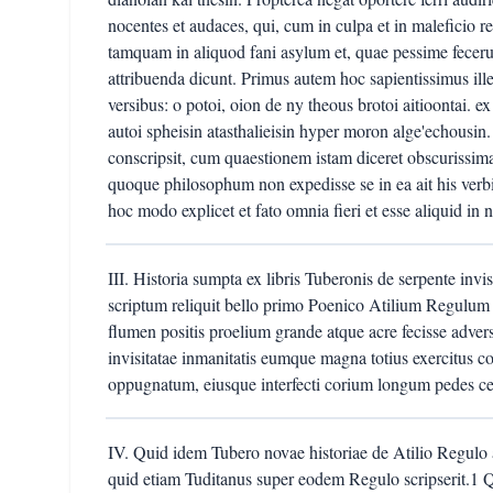
nocentes et audaces, qui, cum in culpa et in maleficio re
tamquam in aliquod fani asylum et, quae pessime fecerun
attribuenda dicunt. Primus autem hoc sapientissimus ille
versibus: o potoi, oion de ny theous brotoi aitioontai. 
autoi spheisin atasthalieisin hyper moron alge'echousin.
conscripsit, cum quaestionem istam diceret obscurissi
quoque philosophum non expedisse se in ea ait his ver
hoc modo explicet et fato omnia fieri et esse aliquid in no
III. Historia sumpta ex libris Tuberonis de serpente invis
scriptum reliquit bello primo Poenico Atilium Regulum
flumen positis proelium grande atque acre fecisse adver
invisitatae inmanitatis eumque magna totius exercitus con
oppugnatum, eiusque interfecti corium longum pedes ce
IV. Quid idem Tubero novae historiae de Atilio Regulo a
quid etiam Tuditanus super eodem Regulo scripserit.1 Qu