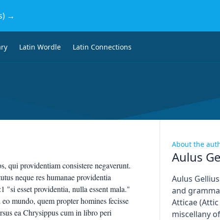
s) →
ary
Latin Wordle
Latin Connections
About the aut
Aulus Ge
, qui providentiam consistere negaverunt.
tutus neque res humanae providentia
Aulus Gelliu
1 "si esset providentia, nulla essent mala."
and grammar
n eo mundo, quem propter homines fecisse
Atticae (Attic
sus ea Chrysippus cum in libro peri
miscellany o