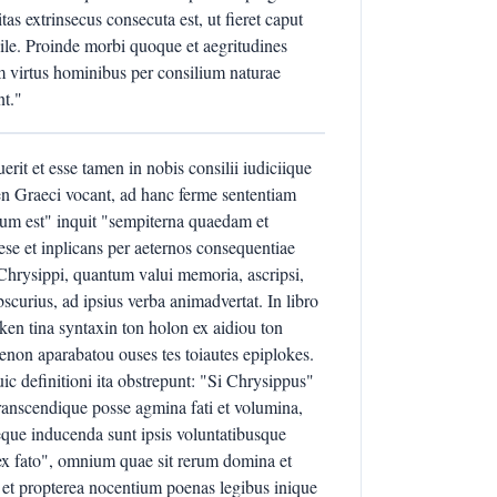
s extrinsecus consecuta est, ut fieret caput
gile. Proinde morbi quoque et aegritudines
um virtus hominibus per consilium naturae
nt."
rit et esse tamen in nobis consilii iudiciique
en Graeci vocant, ad hanc ferme sententiam
atum est" inquit "sempiterna quaedam et
sese et inplicans per aeternos consequentiae
 Chrysippi, quantum valui memoria, ascripsi,
scurius, ad ipsius verba animadvertat. In libro
ken tina syntaxin ton holon ex aidiou ton
non aparabatou ouses tes toiautes epiplokes.
 definitioni ita obstrepunt: "Si Chrysippus"
transcendique posse agmina fati et volumina,
que inducenda sunt ipsis voluntatibusque
r ex fato", omnium quae sit rerum domina et
t; et propterea nocentium poenas legibus inique