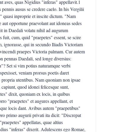
sint aves, quas Nigidius "inferas" appellavit.1
pennis ausus se credere caelo. In his Vergilii
" quasi inproprie et inscite dictum. "Nam
e aut opportune praevolant aut idoneas sedes
it in Daedali volatu nihil ad augurum
 fuit, cum, quid "praepetes" essent, se scire
, ignorasse, qui in secundo Iliadis Victoriam
 vincendi praepes Victoria palmam. Cur autem
n pennas Daedali, sed longe diversius:
"? Set si vim potius naturamque verbi
spexisset, veniam prorsus poetis daret
ne propria utentibus. Nam quoniam non ipsae
 capiunt, quod idonei felicesque sunt,
es" dixit, quoniam ex locis, in quibus
rro "praepetes" et augures appellant, et
sque locis dant. Avibus autem "praepetibus"
bro primo augurii privati ita dicit: "Discrepat
 "praepetes" appellatas, quae altius
idius "inferas" dixerit. Adulescens ego Romae,