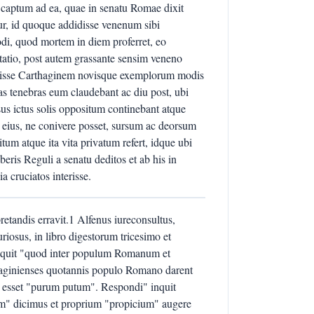
 captum ad ea, quae in senatu Romae dixit
ur, id quoque addidisse venenum sibi
di, quod mortem in diem proferret, eo
utatio, post autem grassante sensim veneno
edisse Carthaginem novisque exemplorum modis
das tenebras eum claudebant ac diu post, ubi
sus ictus solis oppositum continebant atque
 eius, ne conivere posset, sursum ac deorsum
um atque ita vita privatum refert, idque ubi
ris Reguli a senatu deditos et ab his in
 cruciatos interisse.
retandis erravit.1 Alfenus iureconsultus,
riosus, in libro digestorum tricesimo et
inquit "quod inter populum Romanum et
thaginienses quotannis populo Romano darent
d esset "purum putum". Respondi" inquit
m" dicimus et proprium "propicium" augere