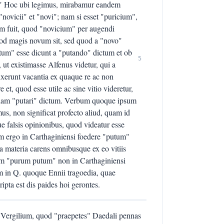
em." Hoc ubi legimus, mirabamur eandem
"novicii" et "novi"; nam si esset "puricium",
um fuit, quod "novicium" per augendi
uod magis novum sit, sed quod a "novo"
utum" esse dicunt a "putando" dictum et ob
5
ut existimasse Alfenus videtur, qui a
dixerunt vacantia ex quaque re ac non
e et, quod esse utile ac sine vitio videretur,
 etiam "putari" dictum. Verbum quoque ipsum
us, non significat profecto aliud, quam id
e falsis opinionibus, quod videatur esse
m ergo in Carthaginiensi foedere "putum"
 materia carens omnibusque ex eo vitiis
tem "purum putum" non in Carthaginiensi
um in Q. quoque Ennii tragoedia, quae
ripta est dis paides hoi gerontes.
 Vergilium, quod "praepetes" Daedali pennas