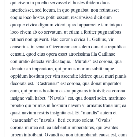
qui civem in proelio servasset et hostes ibidem duos
interfecisset, sed locum, in quo pugnabat, non retinuisset
eoque loco hostes potiti essent, rescripsisse dicit eum
quoque civica dignum videri, quod appareret e tam iniquo
loco civem ab eo servatum, ut etiam a fortiter pugnantibus
retineri non quiverit. Hac corona civica L. Gellius, vir
censorius, in senatu Ciceronem consulem donari a republica
censuit, quod eius opera esset atrocissima illa Catilinae
coniuratio detecta vindicataque. "Muralis" est corona, qua
donatur ab imperatore, qui primus murum subiit inque
oppidum hostium per vim ascendit; idcirco quasi muri pinnis
decorata est. "Castrensis" est corona, qua donat imperator
eum, qui primus hostium castra pugnans introivit; ea corona
insigne valli habet. "Navalis" est, qua donari solet, maritimo
proelio qui primus in hostium navem vi armatus transiluit; ea
quasi navium rostris insignita est. Et "muralis" autem et
"castrensis" et "navalis" fieri ex auro solent. "Ovalis"
corona murtea est; ea utebantur imperatores, qui ovantes
urbem introibant. Ovandi ac non triumphandi causa est, cum