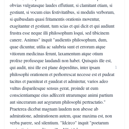
obvias vulgatasque laudes effutiunt, si clamitant etiam, si
gestiunt, si vocum eius festivitatibus, si modulis verborum,
si quibusdam quasi fritamentis orationis moventur,
exagitantur et gestiunt, tum scias et qui dicit et qui audiunt
frustra esse neque illi philosophum loqui, sed tibicinem
canere. Animus" inquit "audientis philosophum, dum,
quae dicuntur, utilia ac salubria sunt et errorum atque
vitiorum medicinas ferunt, laxamentum atque otium
prolixe profuseque laudandi non habet. Quisquis ille est,
qui audit, nisi ille est plane deperditus, inter ipsam
1
philosophi orationem et perhorrescat necesse est et pudeat
tacitus et paeniteat et gaudeat et admiretur, varios adeo
vultus disparilesque sensus gerat, proinde ut eum
conscientiamque eius adfecerit utrarumque animi partium
aut sincerarum aut aegrarum philosophi pertractatio."
Praeterea dicebat magnam laudem non abesse ab
admiratione, admirationem autem, quae maxima est, non
verba parere, sed silentium. "Idcirco" inquit "poetarum