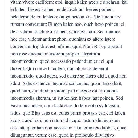
vitam vivere caelibem: etoi, inquit kalen axeis e aischran; kai
ei kalen, hexeis koinen, ei de aischran, hexeis poinen;
hekateron de ou lepteon; ou gameteon ara. Sic autem hoc
rursum convertunt: Ei men kalen axo, ouch hexo poinen; ei
de aischran, ouch exo koinen; gameteon ara. Sed minime
hoc esse videtur antistrephon, quoniam ex altero latere
conversum frigidius est infirmiusque. Nam Bias proposuit
non esse ducendam uxorem propter alterutrum
incommodum, quod necessario patiendum erit ei, qui
duxerit. Qui convertit autem, non ab eo se defendit
incommodo, quod adest, sed carere se altero dicit, quod non
adest. Satis est autem tuendae sententiae, quam Bias dixit,
quod eum, qui duxit uxorem, pati necesse est ex duobus
incommodis alterum, ut aut koinen habeat aut poinen. Sed
Favorinus noster, cum facta esset forte mentio syllogismi
istius, quo Bias usus est, cuius prima protasis est: etoi kalen
axeis e aischran, non ratum id neque iustum diiunctivum
esse ait, quoniam non necessum sit alterum ex duobus, quae
diiunguntur, verum esse, quod in proloquio diiviictivo