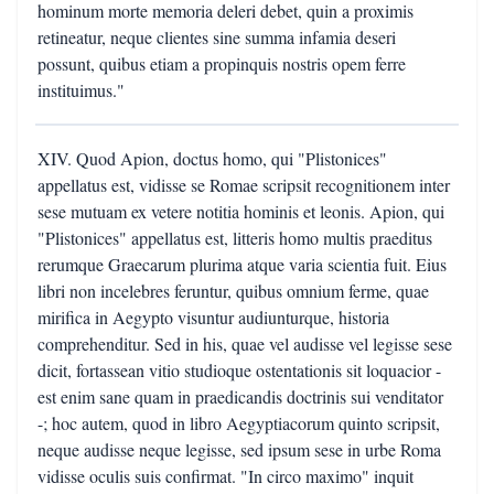
hominum morte memoria deleri debet, quin a proximis
retineatur, neque clientes sine summa infamia deseri
possunt, quibus etiam a propinquis nostris opem ferre
instituimus."
XIV. Quod Apion, doctus homo, qui "Plistonices"
appellatus est, vidisse se Romae scripsit recognitionem inter
sese mutuam ex vetere notitia hominis et leonis. Apion, qui
"Plistonices" appellatus est, litteris homo multis praeditus
rerumque Graecarum plurima atque varia scientia fuit. Eius
libri non incelebres feruntur, quibus omnium ferme, quae
mirifica in Aegypto visuntur audiunturque, historia
comprehenditur. Sed in his, quae vel audisse vel legisse sese
dicit, fortassean vitio studioque ostentationis sit loquacior -
est enim sane quam in praedicandis doctrinis sui venditator
-; hoc autem, quod in libro Aegyptiacorum quinto scripsit,
neque audisse neque legisse, sed ipsum sese in urbe Roma
vidisse oculis suis confirmat. "In circo maximo" inquit