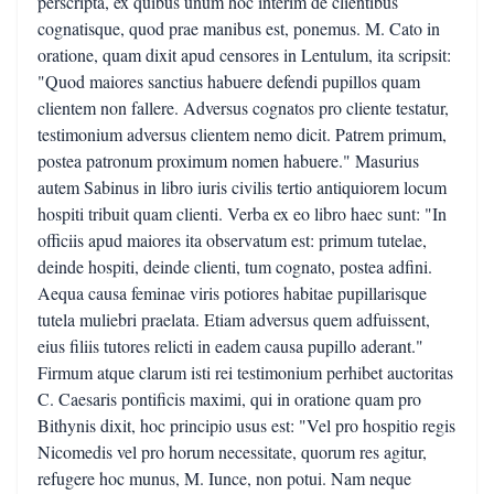
perscripta, ex quibus unum hoc interim de clientibus
cognatisque, quod prae manibus est, ponemus. M. Cato in
oratione, quam dixit apud censores in Lentulum, ita scripsit:
"Quod maiores sanctius habuere defendi pupillos quam
clientem non fallere. Adversus cognatos pro cliente testatur,
testimonium adversus clientem nemo dicit. Patrem primum,
postea patronum proximum nomen habuere." Masurius
autem Sabinus in libro iuris civilis tertio antiquiorem locum
hospiti tribuit quam clienti. Verba ex eo libro haec sunt: "In
officiis apud maiores ita observatum est: primum tutelae,
deinde hospiti, deinde clienti, tum cognato, postea adfini.
Aequa causa feminae viris potiores habitae pupillarisque
tutela muliebri praelata. Etiam adversus quem adfuissent,
eius filiis tutores relicti in eadem causa pupillo aderant."
Firmum atque clarum isti rei testimonium perhibet auctoritas
C. Caesaris pontificis maximi, qui in oratione quam pro
Bithynis dixit, hoc principio usus est: "Vel pro hospitio regis
Nicomedis vel pro horum necessitate, quorum res agitur,
refugere hoc munus, M. Iunce, non potui. Nam neque