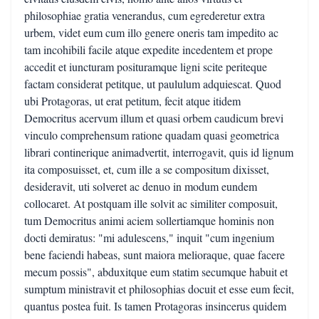
philosophiae gratia venerandus, cum egrederetur extra
urbem, videt eum cum illo genere oneris tam impedito ac
tam incohibili facile atque expedite incedentem et prope
accedit et iuncturam posituramque ligni scite periteque
factam considerat petitque, ut paululum adquiescat. Quod
ubi Protagoras, ut erat petitum, fecit atque itidem
Democritus acervum illum et quasi orbem caudicum brevi
vinculo comprehensum ratione quadam quasi geometrica
librari continerique animadvertit, interrogavit, quis id lignum
ita composuisset, et, cum ille a se compositum dixisset,
desideravit, uti solveret ac denuo in modum eundem
collocaret. At postquam ille solvit ac similiter composuit,
tum Democritus animi aciem sollertiamque hominis non
docti demiratus: "mi adulescens," inquit "cum ingenium
bene faciendi habeas, sunt maiora melioraque, quae facere
mecum possis", abduxitque eum statim secumque habuit et
sumptum ministravit et philosophias docuit et esse eum fecit,
quantus postea fuit. Is tamen Protagoras insincerus quidem