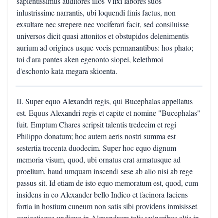
sapientissimus auditores illos Vlixi labores suos
inlustrissime narrantis, ubi loquendi finis factus, non
exsultare nec strepere nec vociferari facit, sed consiluisse
universos dicit quasi attonitos et obstupidos delenimentis
aurium ad origines usque vocis permanantibus: hos phato;
toi d'ara pantes aken egenonto siopei, kelethmoi
d'eschonto kata megara skioenta.
II. Super equo Alexandri regis, qui Bucephalas appellatus
est. Equus Alexandri regis et capite et nomine "Bucephalas"
fuit. Emptum Chares scripsit talentis tredecim et regi
Philippo donatum; hoc autem aeris nostri summa est
sestertia trecenta duodecim. Super hoc equo dignum
memoria visum, quod, ubi ornatus erat armatusque ad
proelium, haud umquam inscendi sese ab alio nisi ab rege
passus sit. Id etiam de isto equo memoratum est, quod, cum
insidens in eo Alexander bello Indico et facinora faciens
fortia in hostium cuneum non satis sibi providens inmisisset
coniectisque undique in Alexandrum telis vulneribus altis in