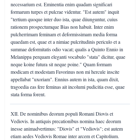
necessarium est. Eminentia enim quadam significari
formarum turpes et pulcrae videntur. "Est autem" inquit
"tertium quoque inter duo ista, quae diiunguntur, cuius
rationem prospectumque Bias non habuit. Inter enim
pulcherrimam feminam et deformissimam media forma
quaedam est, quae et a nimiae pulcritudinis periculo et a
summae deformitatis odio vacat; qualis a Quinto Ennio in
Melanippa perquam eleganti vocabulo "stata" dicitur, quae
neque koine futura sit neque poine." Quam formam
modicam et modestam Favorinus non mi hercule inscite
appellabat "uxoriam". Ennius autem in ista, quam dixit,
tragoedia eas fere feminas ait incolumi pudicitia esse, quae
stata forma forent.
XII. De nominibus deorum populi Romani Diovis et
Vediovis. In antiquis precationibus nomina haec deorum
inesse animadvertimus: "Diovis" et "Vediovis"; est autem
etiam aedes Vediovis Romae inter arcem et Capitolium.