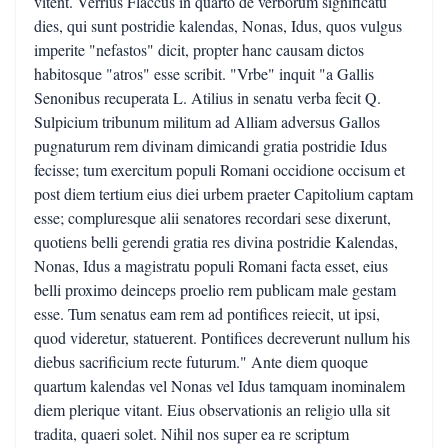
vitent. Verrius Flaccus in quarto de verborum significatu
dies, qui sunt postridie kalendas, Nonas, Idus, quos vulgus
imperite "nefastos" dicit, propter hanc causam dictos
habitosque "atros" esse scribit. "Vrbe" inquit "a Gallis
Senonibus recuperata L. Atilius in senatu verba fecit Q.
Sulpicium tribunum militum ad Alliam adversus Gallos
pugnaturum rem divinam dimicandi gratia postridie Idus
fecisse; tum exercitum populi Romani occidione occisum et
post diem tertium eius diei urbem praeter Capitolium captam
esse; compluresque alii senatores recordari sese dixerunt,
quotiens belli gerendi gratia res divina postridie Kalendas,
Nonas, Idus a magistratu populi Romani facta esset, eius
belli proximo deinceps proelio rem publicam male gestam
esse. Tum senatus eam rem ad pontifices reiecit, ut ipsi,
quod videretur, statuerent. Pontifices decreverunt nullum his
diebus sacrificium recte futurum." Ante diem quoque
quartum kalendas vel Nonas vel Idus tamquam inominalem
diem plerique vitant. Eius observationis an religio ulla sit
tradita, quaeri solet. Nihil nos super ea re scriptum