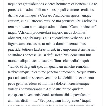
inquit "et gratulabundos videres hominem et leonem." Ea re
prorsus tam admirabili maximos populi clamores excitatos
dicit accersitumque a Caesare Androclum quaesitamque
causam, cur illi atrocissimus leo uni parsisset. Ibi Androclus
rem mirificam narrat atque admirandam. "Cum provinciam"
inquit "Africam proconsulari imperio meus dominus
obtineret, ego ibi iniquis eius et cotidianis verberibus ad
fugam sum coactus et, ut mihi a domino, terrae illius
praeside, tutiores latebrae forent, in camporum et arenarum
solitudines concessi ac, si defuisset cibus, consilium fuit
mortem aliquo pacto quaerere. Tum sole medio" inquit
"rabido et flagranti specum quandam nanctus remotam
latebrosamque in eam me penetro et recondo. Neque multo
post ad eandem specum venit hic leo debili uno et cruento
pede gemitus edens et murmura dolorem cruciatumque
vulneris commiserantia." Atque illic primo quidem
conspectu advenientis leonis territum sibi et pavefactum
animum dixit. ........ "Sed postquam introgressus" inquit
"leo, uti re ipsa apparuit, in habitaculum illud suum, videt