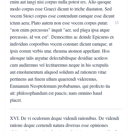
enim aut tangi nisi corpus nulla potest res. Alio quoque
modo corpus esse Graeci dicunt to triche diastaton. Sed
vocem Stoici corpus esse contendunt eamque esse dicunt
ictum aera; Plato autem non esse vocem corpus putat:
15
"non enim percussus" inquit "aer, sed plaga ipsa atque
percussio, id vox est". Democritus ac deinde Epicurus ex
individuis corporibus vocem constare dicunt eamque, ut
ipsis eorum verbis utar, rheuma atomon appellant. Hos
aliosque talis argutae delectabilisque desidiae aculeos
cum audiremus vel lectitaremus neque in his scrupulis
aut emolumentum aliquod solidum ad rationem vitae
pertinens aut finem ullum quaerendi videremus,
Ennianum Neoptolemum probabamus, qui profecto ita
ait: philosophandum est paucis; nam omnino haud
placet.
XVI. De vi oculorum deque videndi rationibus. De videndi
ratione deque cernendi natura diversas esse opiniones