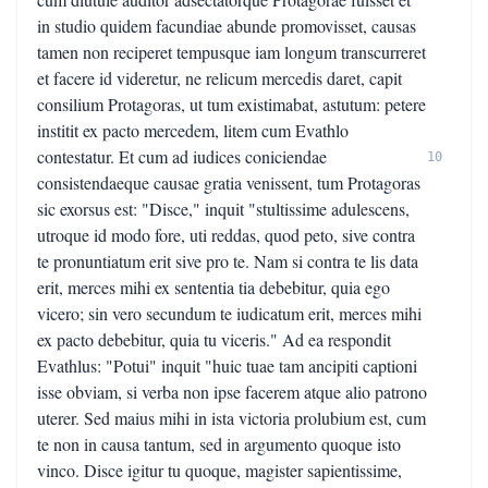
in studio quidem facundiae abunde promovisset, causas
tamen non reciperet tempusque iam longum transcurreret
et facere id videretur, ne relicum mercedis daret, capit
consilium Protagoras, ut tum existimabat, astutum: petere
institit ex pacto mercedem, litem cum Evathlo
contestatur. Et cum ad iudices coniciendae
10
consistendaeque causae gratia venissent, tum Protagoras
sic exorsus est: "Disce," inquit "stultissime adulescens,
utroque id modo fore, uti reddas, quod peto, sive contra
te pronuntiatum erit sive pro te. Nam si contra te lis data
erit, merces mihi ex sententia tia debebitur, quia ego
vicero; sin vero secundum te iudicatum erit, merces mihi
ex pacto debebitur, quia tu viceris." Ad ea respondit
Evathlus: "Potui" inquit "huic tuae tam ancipiti captioni
isse obviam, si verba non ipse facerem atque alio patrono
uterer. Sed maius mihi in ista victoria prolubium est, cum
te non in causa tantum, sed in argumento quoque isto
vinco. Disce igitur tu quoque, magister sapientissime,