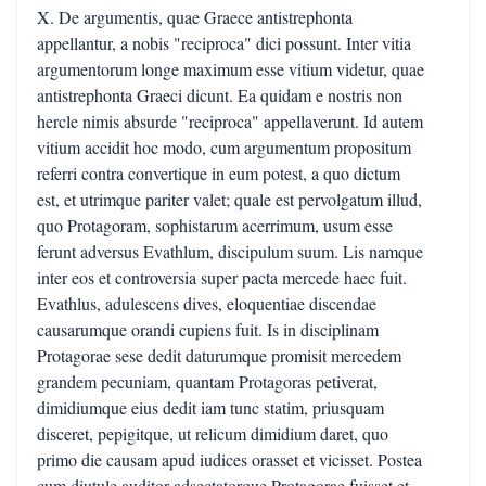
X. De argumentis, quae Graece antistrephonta
appellantur, a nobis "reciproca" dici possunt. Inter vitia
argumentorum longe maximum esse vitium videtur, quae
antistrephonta Graeci dicunt. Ea quidam e nostris non
hercle nimis absurde "reciproca" appellaverunt. Id autem
vitium accidit hoc modo, cum argumentum propositum
referri contra convertique in eum potest, a quo dictum
est, et utrimque pariter valet; quale est pervolgatum illud,
quo Protagoram, sophistarum acerrimum, usum esse
ferunt adversus Evathlum, discipulum suum. Lis namque
inter eos et controversia super pacta mercede haec fuit.
Evathlus, adulescens dives, eloquentiae discendae
causarumque orandi cupiens fuit. Is in disciplinam
Protagorae sese dedit daturumque promisit mercedem
grandem pecuniam, quantam Protagoras petiverat,
dimidiumque eius dedit iam tunc statim, priusquam
disceret, pepigitque, ut relicum dimidium daret, quo
primo die causam apud iudices orasset et vicisset. Postea
cum diutule auditor adsectatorque Protagorae fuisset et