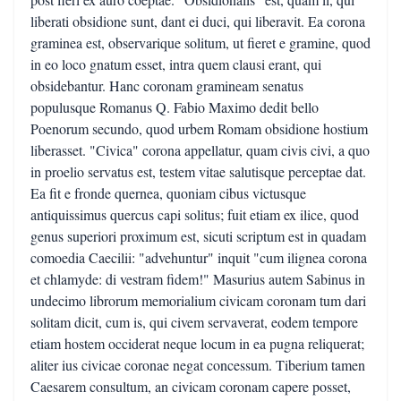
liberati obsidione sunt, dant ei duci, qui liberavit. Ea corona
graminea est, observarique solitum, ut fieret e gramine, quod
in eo loco gnatum esset, intra quem clausi erant, qui
obsidebantur. Hanc coronam gramineam senatus
populusque Romanus Q. Fabio Maximo dedit bello
Poenorum secundo, quod urbem Romam obsidione hostium
liberasset. "Civica" corona appellatur, quam civis civi, a quo
in proelio servatus est, testem vitae salutisque perceptae dat.
Ea fit e fronde quernea, quoniam cibus victusque
antiquissimus quercus capi solitus; fuit etiam ex ilice, quod
genus superiori proximum est, sicuti scriptum est in quadam
comoedia Caecilii: "advehuntur" inquit "cum ilignea corona
et chlamyde: di vestram fidem!" Masurius autem Sabinus in
undecimo librorum memorialium civicam coronam tum dari
solitam dicit, cum is, qui civem servaverat, eodem tempore
etiam hostem occiderat neque locum in ea pugna reliquerat;
aliter ius civicae coronae negat concessum. Tiberium tamen
Caesarem consultum, an civicam coronam capere posset,