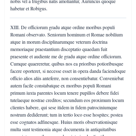
nobis vel a frugibus natis amoliantur, Auruncus quoque
habetur et Robigus.
XIII. De officiorum gradu atque ordine moribus populi
Romani observato. Seniorum hominum et Romae nobilium
atque in morum disciplinarumque veterum doctrina
memoriaque praestantium disceptatio quaedam fuit
praesente et audiente me de gradu atque ordine officiorum.
Cumque quaereretur, quibus nos ea prioribus potioribusque
facere oporteret, si necesse esset in opera danda faciendoque
officio alios aliis anteferre, non consentiebatur. Conveniebat
autem facile constabatque ex moribus populi Romani
primum iuxta parentes locum tenere pupillos debere fidei
tutelaeque nostrae creditos; secundum eos proximum locum
clientes habere, qui sese itidem in fidem patrociniumque
nostrum dediderunt; tum in tertio loco esse hospites; postea
esse cognatos adfinesque. Huius moris observationisque
multa sunt testimonia atque documenta in antiquitatibus