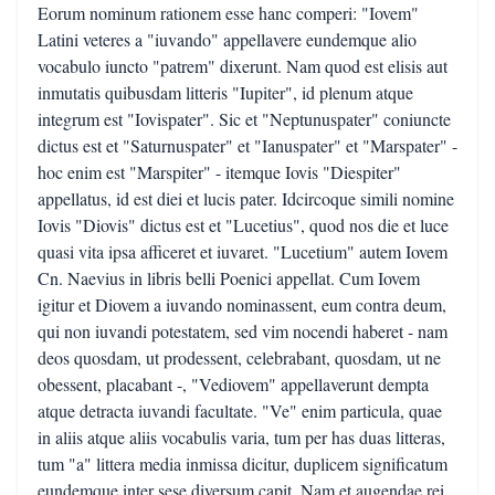
Eorum nominum rationem esse hanc comperi: "Iovem"
Latini veteres a "iuvando" appellavere eundemque alio
vocabulo iuncto "patrem" dixerunt. Nam quod est elisis aut
inmutatis quibusdam litteris "Iupiter", id plenum atque
integrum est "Iovispater". Sic et "Neptunuspater" coniuncte
dictus est et "Saturnuspater" et "Ianuspater" et "Marspater" -
hoc enim est "Marspiter" - itemque Iovis "Diespiter"
appellatus, id est diei et lucis pater. Idcircoque simili nomine
Iovis "Diovis" dictus est et "Lucetius", quod nos die et luce
quasi vita ipsa afficeret et iuvaret. "Lucetium" autem Iovem
Cn. Naevius in libris belli Poenici appellat. Cum Iovem
igitur et Diovem a iuvando nominassent, eum contra deum,
qui non iuvandi potestatem, sed vim nocendi haberet - nam
deos quosdam, ut prodessent, celebrabant, quosdam, ut ne
obessent, placabant -, "Vediovem" appellaverunt dempta
atque detracta iuvandi facultate. "Ve" enim particula, quae
in aliis atque aliis vocabulis varia, tum per has duas litteras,
tum "a" littera media inmissa dicitur, duplicem significatum
eundemque inter sese diversum capit. Nam et augendae rei