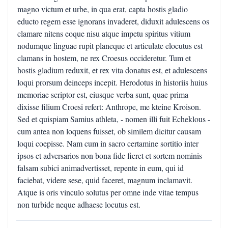
magno victum et urbe, in qua erat, capta hostis gladio
educto regem esse ignorans invaderet, diduxit adulescens os
clamare nitens eoque nisu atque impetu spiritus vitium
nodumque linguae rupit planeque et articulate elocutus est
clamans in hostem, ne rex Croesus occideretur. Tum et
hostis gladium reduxit, et rex vita donatus est, et adulescens
loqui prorsum deinceps incepit. Herodotus in historiis huius
memoriae scriptor est, eiusque verba sunt, quae prima
dixisse filium Croesi refert: Anthrope, me kteine Kroison.
Sed et quispiam Samius athleta, - nomen illi fuit Echeklous -
cum antea non loquens fuisset, ob similem dicitur causam
loqui coepisse. Nam cum in sacro certamine sortitio inter
ipsos et adversarios non bona fide fieret et sortem nominis
falsam subici animadvertisset, repente in eum, qui id
faciebat, videre sese, quid faceret, magnum inclamavit.
Atque is oris vinculo solutus per omne inde vitae tempus
non turbide neque adhaese locutus est.