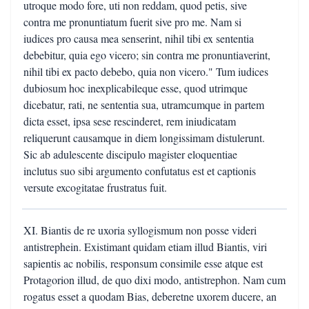
utroque modo fore, uti non reddam, quod petis, sive
contra me pronuntiatum fuerit sive pro me. Nam si
iudices pro causa mea senserint, nihil tibi ex sententia
debebitur, quia ego vicero; sin contra me pronuntiaverint,
nihil tibi ex pacto debebo, quia non vicero." Tum iudices
dubiosum hoc inexplicabileque esse, quod utrimque
dicebatur, rati, ne sententia sua, utramcumque in partem
dicta esset, ipsa sese rescinderet, rem iniudicatam
reliquerunt causamque in diem longissimam distulerunt.
Sic ab adulescente discipulo magister eloquentiae
inclutus suo sibi argumento confutatus est et captionis
versute excogitatae frustratus fuit.
XI. Biantis de re uxoria syllogismum non posse videri
antistrephein. Existimant quidam etiam illud Biantis, viri
sapientis ac nobilis, responsum consimile esse atque est
Protagorion illud, de quo dixi modo, antistrephon. Nam cum
rogatus esset a quodam Bias, deberetne uxorem ducere, an