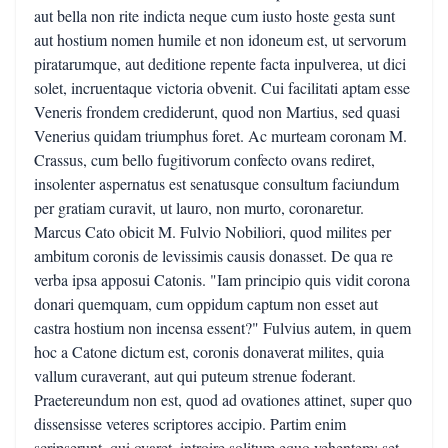
aut bella non rite indicta neque cum iusto hoste gesta sunt
aut hostium nomen humile et non idoneum est, ut servorum
piratarumque, aut deditione repente facta inpulverea, ut dici
solet, incruentaque victoria obvenit. Cui facilitati aptam esse
Veneris frondem crediderunt, quod non Martius, sed quasi
Venerius quidam triumphus foret. Ac murteam coronam M.
Crassus, cum bello fugitivorum confecto ovans rediret,
insolenter aspernatus est senatusque consultum faciundum
per gratiam curavit, ut lauro, non murto, coronaretur.
Marcus Cato obicit M. Fulvio Nobiliori, quod milites per
ambitum coronis de levissimis causis donasset. De qua re
verba ipsa apposui Catonis. "Iam principio quis vidit corona
donari quemquam, cum oppidum captum non esset aut
castra hostium non incensa essent?" Fulvius autem, in quem
hoc a Catone dictum est, coronis donaverat milites, quia
vallum curaverant, aut qui puteum strenue foderant.
Praetereundum non est, quod ad ovationes attinet, super quo
dissensisse veteres scriptores accipio. Partim enim
scripserunt, qui ovaret, introire solitum equo vehentem; set