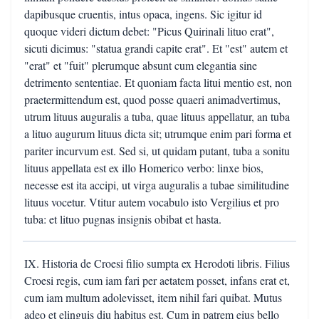
dapibusque cruentis, intus opaca, ingens. Sic igitur id
quoque videri dictum debet: "Picus Quirinali lituo erat",
sicuti dicimus: "statua grandi capite erat". Et "est" autem et
"erat" et "fuit" plerumque absunt cum elegantia sine
detrimento sententiae. Et quoniam facta litui mentio est, non
praetermittendum est, quod posse quaeri animadvertimus,
utrum lituus auguralis a tuba, quae lituus appellatur, an tuba
a lituo augurum lituus dicta sit; utrumque enim pari forma et
pariter incurvum est. Sed si, ut quidam putant, tuba a sonitu
lituus appellata est ex illo Homerico verbo: linxe bios,
necesse est ita accipi, ut virga auguralis a tubae similitudine
lituus vocetur. Vtitur autem vocabulo isto Vergilius et pro
tuba: et lituo pugnas insignis obibat et hasta.
IX. Historia de Croesi filio sumpta ex Herodoti libris. Filius
Croesi regis, cum iam fari per aetatem posset, infans erat et,
cum iam multum adolevisset, item nihil fari quibat. Mutus
adeo et elinguis diu habitus est. Cum in patrem eius bello