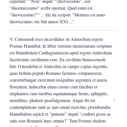
ceperunt." "Non" inquit ""duovicesimo", sed
"duoetuicesimo" scribi oportuit. Quid enim est
"duovicesimo?"" ... hic ita scripsit: "Mortuus est anno
duovicesimo; rex fuit annos XXI ..."
V. Cuiusmodi ioco incavillatus sit Antiochum regem
Poenus Hannibal. In libris veterum memoriarum scriptum
est Hannibalem Carthaginiensem apud regem Antiochum
facetissime cavillatum esse. Ea cavillatio huiuscemodi
fuit: Ostendebat ei Antiochus in campo copias ingentis,
quas bellum populo Romano facturus comparaverat,
convertebatque exercitum insignibus argenteis et aureis
florentem; inducebat etiam currus cum falcibus et
elephantos cum turribus equitatumque frenis, ephippiis,
monilibus, phaleris praefulgentem. Atque ibi rex
5
contemplatione tanti ac tam ornati exercitus gloriabundus
Hannibalem aspicit et "putasne" inquit "conferri posse ac
satis esse Romanis haec omnia?" Tum Poenus eludens