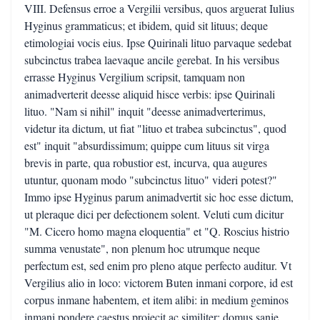
VIII. Defensus erroe a Vergilii versibus, quos arguerat Iulius
Hyginus grammaticus; et ibidem, quid sit lituus; deque
etimologiai vocis eius. Ipse Quirinali lituo parvaque sedebat
subcinctus trabea laevaque ancile gerebat. In his versibus
errasse Hyginus Vergilium scripsit, tamquam non
animadverterit deesse aliquid hisce verbis: ipse Quirinali
lituo. "Nam si nihil" inquit "deesse animadverterimus,
videtur ita dictum, ut fiat "lituo et trabea subcinctus", quod
est" inquit "absurdissimum; quippe cum lituus sit virga
brevis in parte, qua robustior est, incurva, qua augures
utuntur, quonam modo "subcinctus lituo" videri potest?"
Immo ipse Hyginus parum animadvertit sic hoc esse dictum,
ut pleraque dici per defectionem solent. Veluti cum dicitur
"M. Cicero homo magna eloquentia" et "Q. Roscius histrio
summa venustate", non plenum hoc utrumque neque
perfectum est, sed enim pro pleno atque perfecto auditur. Vt
Vergilius alio in loco: victorem Buten inmani corpore, id est
corpus inmane habentem, et item alibi: in medium geminos
inmani pondere caestus proiecit ac similiter: domus sanie