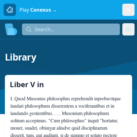
Dism
Play
Conexus →
Search...
Search...
Ope
Library
Liber V
in
I. Quod Musonius philosophus reprehendit inprobavitque
laudari philosophum disserentem a vociferantibus et in
laudando gestientibus. . . . Musonium philosophum
solitum accepimus. "Cum philosophus" inquit "hortatur,
monet, suadet, obiurgat aliudve quid disciplinarum
disserit, tum, qui audiunt, si de summo et soluto pectore