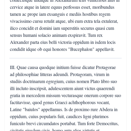
cervice atque in latere equus perfossus esset, moribundus
tamen ac prope iam exsanguis e mediis hostibus regem
vivacissimo cursu retulit atque, ubi eum extra tela extulerat,
ilico concidit et domini iam superstitis securus quasi cum
sensus humani solacio animam exspiravit. Tum rex
Alexander parta eius belli victoria oppidum in isdem locis
condidit idque ob equi honores "Bucephalon" appellavit.
III. Quae causa quodque initium fuisse dicatur Protagorae
ad philosophiae litteras adeundi. Protagoram, virum in
studiis doctrinarum egregium, cuius nomen Plato libro suo
illi incluto inscripsit, adulescentem aiunt victus quaerendi
gratia in mercedem missum vecturasque onerum corpore suo
factitavisse, quod genus Graeci achthophorous vocant,
Latine "baiulos" appellamus. Is de proximo rure Abdera in
oppidum, cuius popularis fuit, caudices ligni plurimos
funiculo brevi circumdatos portabat. Tum forte Democritus,
civitatis eiusdem civis, homo ante alios virtutis et