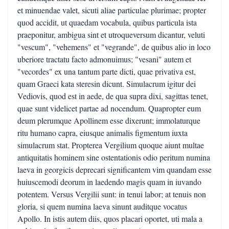
et minuendae valet, sicuti aliae particulae plurimae; propter
quod accidit, ut quaedam vocabula, quibus particula ista
praeponitur, ambigua sint et utroqueversum dicantur, veluti
"vescum", "vehemens" et "vegrande", de quibus alio in loco
uberiore tractatu facto admonuimus; "vesani" autem et
"vecordes" ex una tantum parte dicti, quae privativa est,
quam Graeci kata steresin dicunt. Simulacrum igitur dei
Vediovis, quod est in aede, de qua supra dixi, sagittas tenet,
quae sunt videlicet partae ad nocendum. Quapropter eum
deum plerumque Apollinem esse dixerunt; immolaturque
ritu humano capra, eiusque animalis figmentum iuxta
simulacrum stat. Propterea Vergilium quoque aiunt multae
antiquitatis hominem sine ostentationis odio peritum numina
laeva in georgicis deprecari significantem vim quandam esse
huiuscemodi deorum in laedendo magis quam in iuvando
potentem. Versus Vergilii sunt: in tenui labor; at tenuis non
gloria, si quem numina laeva sinunt auditque vocatus
Apollo. In istis autem diis, quos placari oportet, uti mala a