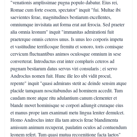
"venationis amplissimae pugna populo dabatur. Eius rei,
Romae cum forte essem, spectator" inquit "fui. Multae ibi
saevientes ferae, magnitudines bestiarum excellentes,
omniumque invisitata aut forma erat aut ferocia. Sed praeter
alia omnia leonum" inquit "immanitas admirationi fuit
praeterque omnis ceteros unus. Is unus leo corporis impetu
et vastitudine terrificoque fremitu et sonoro, toris comisque
cervicum fluctuantibus animos oculosque omnium in sese
converterat. Introductus erat inter compluris ceteros ad
pugnam bestiarum datus servus viri consularis ; ei servo
Androclus nomen fuit. Hunc ille leo ubi vidit procul,
repente" inquit "quasi admirans stetit ac deinde sensim atque
placide tamquam noscitabundus ad hominem accedit. Tum
caudam more atque ritu adulantium canum clementer et
blande movet hominisque se corpori adiungit cruraque eius
et manus prope iam exanimati metu lingua leniter demulcet.
Homo Androclus inter illa tam atrocis ferae blandimenta
amissum animum recuperat, paulatim oculos ad contuendum
leonem refert. Tum quasi mutua recognitione facta laetos"