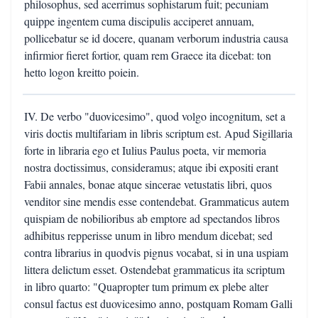
philosophus, sed acerrimus sophistarum fuit; pecuniam
quippe ingentem cuma discipulis acciperet annuam,
pollicebatur se id docere, quanam verborum industria causa
infirmior fieret fortior, quam rem Graece ita dicebat: ton
hetto logon kreitto poiein.
IV. De verbo "duovicesimo", quod volgo incognitum, set a
viris doctis multifariam in libris scriptum est. Apud Sigillaria
forte in libraria ego et Iulius Paulus poeta, vir memoria
nostra doctissimus, consideramus; atque ibi expositi erant
Fabii annales, bonae atque sincerae vetustatis libri, quos
venditor sine mendis esse contendebat. Grammaticus autem
quispiam de nobilioribus ab emptore ad spectandos libros
adhibitus repperisse unum in libro mendum dicebat; sed
contra librarius in quodvis pignus vocabat, si in una uspiam
littera delictum esset. Ostendebat grammaticus ita scriptum
in libro quarto: "Quapropter tum primum ex plebe alter
consul factus est duovicesimo anno, postquam Romam Galli