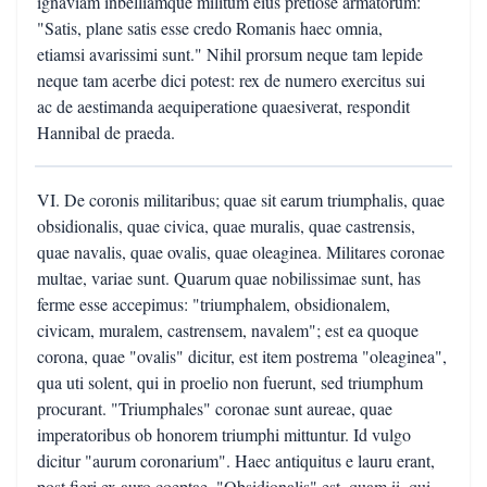
ignaviam inbelliamque militum eius pretiose armatorum:
"Satis, plane satis esse credo Romanis haec omnia,
etiamsi avarissimi sunt." Nihil prorsum neque tam lepide
neque tam acerbe dici potest: rex de numero exercitus sui
ac de aestimanda aequiperatione quaesiverat, respondit
Hannibal de praeda.
VI. De coronis militaribus; quae sit earum triumphalis, quae
obsidionalis, quae civica, quae muralis, quae castrensis,
quae navalis, quae ovalis, quae oleaginea. Militares coronae
multae, variae sunt. Quarum quae nobilissimae sunt, has
ferme esse accepimus: "triumphalem, obsidionalem,
civicam, muralem, castrensem, navalem"; est ea quoque
corona, quae "ovalis" dicitur, est item postrema "oleaginea",
qua uti solent, qui in proelio non fuerunt, sed triumphum
procurant. "Triumphales" coronae sunt aureae, quae
imperatoribus ob honorem triumphi mittuntur. Id vulgo
dicitur "aurum coronarium". Haec antiquitus e lauru erant,
post fieri ex auro coeptae. "Obsidionalis" est, quam ii, qui