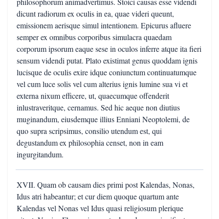
philosophorum animadvertimus. Stoici causas esse videndi
dicunt radiorum ex oculis in ea, quae videri queunt,
emissionem aerisque simul intentionem. Epicurus afluere
semper ex omnibus corporibus simulacra quaedam
corporum ipsorum eaque sese in oculos inferre atque ita fieri
sensum videndi putat. Plato existimat genus quoddam ignis
lucisque de oculis exire idque coniunctum continuatumque
vel cum luce solis vel cum alterius ignis lumine sua vi et
externa nixum efficere, ut, quaecumque offenderit
inlustraveritque, cernamus. Sed hic aeque non diutius
muginandum, eiusdemque illius Enniani Neoptolemi, de
quo supra scripsimus, consilio utendum est, qui
degustandum ex philosophia censet, non in eam
ingurgitandum.
XVII. Quam ob causam dies primi post Kalendas, Nonas,
Idus atri habeantur; et cur diem quoque quartum ante
Kalendas vel Nonas vel Idus quasi religiosum plerique