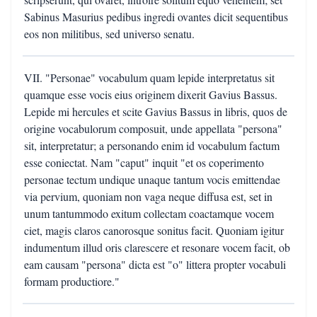
Sabinus Masurius pedibus ingredi ovantes dicit sequentibus
eos non militibus, sed universo senatu.
VII. "Personae" vocabulum quam lepide interpretatus sit
quamque esse vocis eius originem dixerit Gavius Bassus.
Lepide mi hercules et scite Gavius Bassus in libris, quos de
origine vocabulorum composuit, unde appellata "persona"
sit, interpretatur; a personando enim id vocabulum factum
esse coniectat. Nam "caput" inquit "et os coperimento
personae tectum undique unaque tantum vocis emittendae
via pervium, quoniam non vaga neque diffusa est, set in
unum tantummodo exitum collectam coactamque vocem
ciet, magis claros canorosque sonitus facit. Quoniam igitur
indumentum illud oris clarescere et resonare vocem facit, ob
eam causam "persona" dicta est "o" littera propter vocabuli
formam productiore."