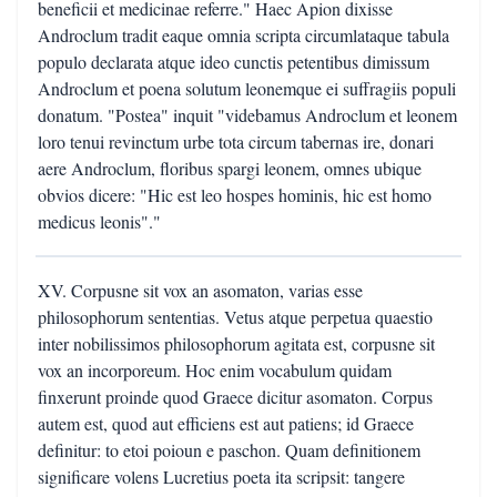
beneficii et medicinae referre." Haec Apion dixisse
Androclum tradit eaque omnia scripta circumlataque tabula
populo declarata atque ideo cunctis petentibus dimissum
Androclum et poena solutum leonemque ei suffragiis populi
donatum. "Postea" inquit "videbamus Androclum et leonem
loro tenui revinctum urbe tota circum tabernas ire, donari
aere Androclum, floribus spargi leonem, omnes ubique
obvios dicere: "Hic est leo hospes hominis, hic est homo
medicus leonis"."
XV. Corpusne sit vox an asomaton, varias esse
philosophorum sententias. Vetus atque perpetua quaestio
inter nobilissimos philosophorum agitata est, corpusne sit
vox an incorporeum. Hoc enim vocabulum quidam
finxerunt proinde quod Graece dicitur asomaton. Corpus
autem est, quod aut efficiens est aut patiens; id Graece
definitur: to etoi poioun e paschon. Quam definitionem
significare volens Lucretius poeta ita scripsit: tangere