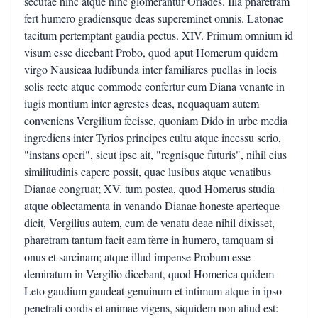
secutae hinc atque hinc glomerantur Oriades. Illa pharetram
fert humero gradiensque deas supereminet omnis. Latonae
tacitum pertemptant gaudia pectus. XIV. Primum omnium id
visum esse dicebant Probo, quod aput Homerum quidem
virgo Nausicaa ludibunda inter familiares puellas in locis
solis recte atque commode confertur cum Diana venante in
iugis montium inter agrestes deas, nequaquam autem
conveniens Vergilium fecisse, quoniam Dido in urbe media
ingrediens inter Tyrios principes cultu atque incessu serio,
"instans operi", sicut ipse ait, "regnisque futuris", nihil eius
similitudinis capere possit, quae lusibus atque venatibus
Dianae congruat; XV. tum postea, quod Homerus studia
atque oblectamenta in venando Dianae honeste aperteque
dicit, Vergilius autem, cum de venatu deae nihil dixisset,
pharetram tantum facit eam ferre in humero, tamquam si
onus et sarcinam; atque illud impense Probum esse
demiratum in Vergilio dicebant, quod Homerica quidem
Leto gaudium gaudeat genuinum et intimum atque in ipso
penetrali cordis et animae vigens, siquidem non aliud est: