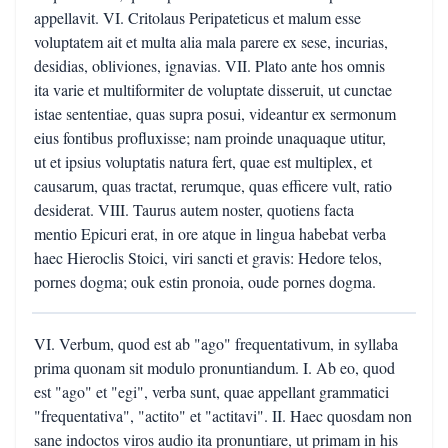
appellavit. VI. Critolaus Peripateticus et malum esse
voluptatem ait et multa alia mala parere ex sese, incurias,
desidias, obliviones, ignavias. VII. Plato ante hos omnis
ita varie et multiformiter de voluptate disseruit, ut cunctae
istae sententiae, quas supra posui, videantur ex sermonum
eius fontibus profluxisse; nam proinde unaquaque utitur,
ut et ipsius voluptatis natura fert, quae est multiplex, et
causarum, quas tractat, rerumque, quas efficere vult, ratio
desiderat. VIII. Taurus autem noster, quotiens facta
mentio Epicuri erat, in ore atque in lingua habebat verba
haec Hieroclis Stoici, viri sancti et gravis: Hedore telos,
pornes dogma; ouk estin pronoia, oude pornes dogma.
VI. Verbum, quod est ab "ago" frequentativum, in syllaba
prima quonam sit modulo pronuntiandum. I. Ab eo, quod
est "ago" et "egi", verba sunt, quae appellant grammatici
"frequentativa", "actito" et "actitavi". II. Haec quosdam non
sane indoctos viros audio ita pronuntiare, ut primam in his