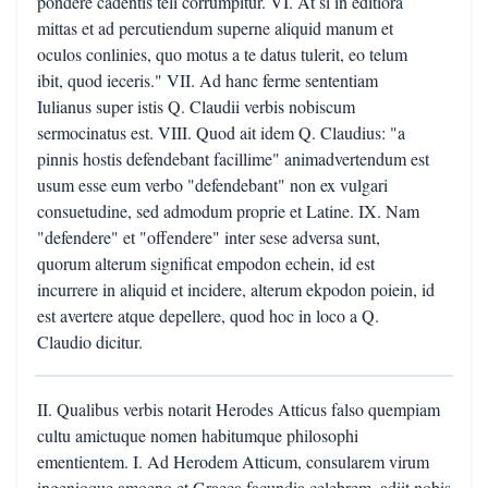
pondere cadentis teli corrumpitur. VI. At si in editiora
mittas et ad percutiendum superne aliquid manum et
oculos conlinies, quo motus a te datus tulerit, eo telum
ibit, quod ieceris." VII. Ad hanc ferme sententiam
Iulianus super istis Q. Claudii verbis nobiscum
sermocinatus est. VIII. Quod ait idem Q. Claudius: "a
pinnis hostis defendebant facillime" animadvertendum est
usum esse eum verbo "defendebant" non ex vulgari
consuetudine, sed admodum proprie et Latine. IX. Nam
"defendere" et "offendere" inter sese adversa sunt,
quorum alterum significat empodon echein, id est
incurrere in aliquid et incidere, alterum ekpodon poiein, id
est avertere atque depellere, quod hoc in loco a Q.
Claudio dicitur.
II. Qualibus verbis notarit Herodes Atticus falso quempiam
cultu amictuque nomen habitumque philosophi
ementientem. I. Ad Herodem Atticum, consularem virum
ingenioque amoeno et Graeca facundia celebrem, adiit nobis