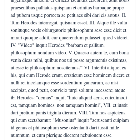
praesentibus palliatus quispiam et crinitus barbaque prope
ad pubem usque porrecta ac petit aes sibi dari eis artous. II.
Tum Herodes interrogat, quisnam esset. III. Atque ille vultu
sonituque vocis obiurgatorio philosophum sese esse dicit et
mirari quoque addit, cur quaerendum putasset, quod videret.
IV. "Video" inquit Herodes "barbam et pallium,
philosophum nondum video. V. Quaeso autem te, cum bona
venia dicas mihi, quibus nos uti posse argumentis existimas,
ut esse te philosophum noscitemus?" VI. Interibi aliquot ex
his, qui cum Herode erant, erraticum esse hominem dicere et
nulli rei incolamque esse sordentium ganearum, ac nisi
accipiat, quod petit, convicio turpi solitum incessere; atque
ibi Herodes: "demus" inquit "huic aliquid aeris, cuicuimodi
est, tamquam homines, non tamquam homini", VII. et iussit
dari pretium panis triginta dierum. VIII. Tum nos aspiciens,
qui eum sectabamur: "Musonius" inquit "aeruscanti cuipiam
id genus et philosophum sese ostentanti dari iussit mille
nummum, et cum plerique dicerent nebulonem esse