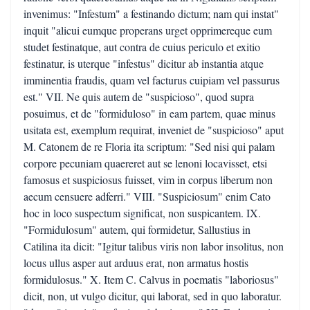
invenimus: "Infestum" a festinando dictum; nam qui instat"
inquit "alicui eumque properans urget opprimereque eum
studet festinatque, aut contra de cuius periculo et exitio
festinatur, is uterque "infestus" dicitur ab instantia atque
imminentia fraudis, quam vel facturus cuipiam vel passurus
est." VII. Ne quis autem de "suspicioso", quod supra
posuimus, et de "formiduloso" in eam partem, quae minus
usitata est, exemplum requirat, inveniet de "suspicioso" aput
M. Catonem de re Floria ita scriptum: "Sed nisi qui palam
corpore pecuniam quaereret aut se lenoni locavisset, etsi
famosus et suspiciosus fuisset, vim in corpus liberum non
aecum censuere adferri." VIII. "Suspiciosum" enim Cato
hoc in loco suspectum significat, non suspicantem. IX.
"Formidulosum" autem, qui formidetur, Sallustius in
Catilina ita dicit: "Igitur talibus viris non labor insolitus, non
locus ullus asper aut arduus erat, non armatus hostis
formidulosus." X. Item C. Calvus in poematis "laboriosus"
dicit, non, ut vulgo dicitur, qui laborat, sed in quo laboratur.