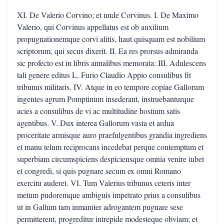
XI. De Valerio Corvino; et unde Corvinus. I. De Maximo
Valerio, qui Corvinus appellatus est ob auxilium
propugnationemque corvi alitis, haut quisquam est nobilium
scriptorum, qui secus dixerit. II. Ea res prorsus admiranda
sic profecto est in libris annalibus memorata: III. Adulescens
tali genere editus L. Furio Claudio Appio consulibus fit
tribunus militaris. IV. Atque in eo tempore copiae Gallorum
ingentes agrum Pomptinum insederant, instruebanturque
acies a consulibus de vi ac multitudine hostium satis
agentibus. V. Dux interea Gallorum vasta et ardua
proceritate armisque auro praefulgentibus grandia ingrediens
et manu telum reciprocans incedebat perque contemptum et
superbiam circumspiciens despiciensque omnia venire iubet
et congredi, si quis pugnare secum ex omni Romano
exercitu auderet. VI. Tum Valerius tribunus ceteris inter
metum pudoremque ambiguis impetrato prius a consulibus
ut in Gallum tam inmaniter adrogantem pugnare sese
permitterent, progreditur intrepide modesteque obviam; et