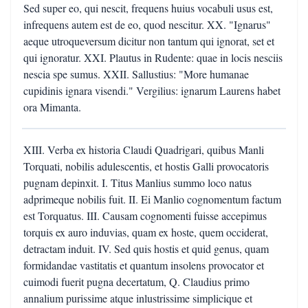
Sed super eo, qui nescit, frequens huius vocabuli usus est,
infrequens autem est de eo, quod nescitur. XX. "Ignarus"
aeque utroqueversum dicitur non tantum qui ignorat, set et
qui ignoratur. XXI. Plautus in Rudente: quae in locis nesciis
nescia spe sumus. XXII. Sallustius: "More humanae
cupidinis ignara visendi." Vergilius: ignarum Laurens habet
ora Mimanta.
XIII. Verba ex historia Claudi Quadrigari, quibus Manli
Torquati, nobilis adulescentis, et hostis Galli provocatoris
pugnam depinxit. I. Titus Manlius summo loco natus
adprimeque nobilis fuit. II. Ei Manlio cognomentum factum
est Torquatus. III. Causam cognomenti fuisse accepimus
torquis ex auro induvias, quam ex hoste, quem occiderat,
detractam induit. IV. Sed quis hostis et quid genus, quam
formidandae vastitatis et quantum insolens provocator et
cuimodi fuerit pugna decertatum, Q. Claudius primo
annalium purissime atque inlustrissime simplicique et