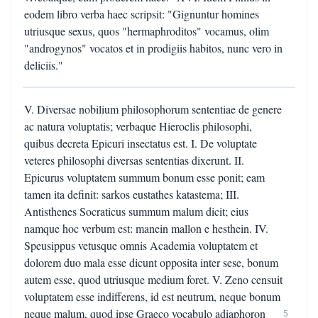
eodem libro verba haec scripsit: "Gignuntur homines
utriusque sexus, quos "hermaphroditos" vocamus, olim
"androgynos" vocatos et in prodigiis habitos, nunc vero in
deliciis."
V. Diversae nobilium philosophorum sententiae de genere
ac natura voluptatis; verbaque Hieroclis philosophi,
quibus decreta Epicuri insectatus est. I. De voluptate
veteres philosophi diversas sententias dixerunt. II.
Epicurus voluptatem summum bonum esse ponit; eam
tamen ita definit: sarkos eustathes katastema; III.
Antisthenes Socraticus summum malum dicit; eius
namque hoc verbum est: manein mallon e hesthein. IV.
Speusippus vetusque omnis Academia voluptatem et
dolorem duo mala esse dicunt opposita inter sese, bonum
autem esse, quod utriusque medium foret. V. Zeno censuit
voluptatem esse indifferens, id est neutrum, neque bonum
neque malum, quod ipse Graeco vocabulo adiaphoron
5