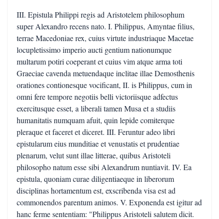
III. Epistula Philippi regis ad Aristotelem philosophum
super Alexandro recens nato. I. Philippus, Amyntae filius,
terrae Macedoniae rex, cuius virtute industriaque Macetae
locupletissimo imperio aucti gentium nationumque
multarum potiri coeperant et cuius vim atque arma toti
Graeciae cavenda metuendaque inclitae illae Demosthenis
orationes contionesque vocificant, II. is Philippus, cum in
omni fere tempore negotiis belli victoriisque adfectus
exercitusque esset, a liberali tamen Musa et a studiis
humanitatis numquam afuit, quin lepide comiterque
pleraque et faceret et diceret. III. Feruntur adeo libri
epistularum eius munditiae et venustatis et prudentiae
plenarum, velut sunt illae litterae, quibus Aristoteli
philosopho natum esse sibi Alexandrum nuntiavit. IV. Ea
epistula, quoniam curae diligentiaeque in liberorum
disciplinas hortamentum est, exscribenda visa est ad
commonendos parentum animos. V. Exponenda est igitur ad
hanc ferme sententiam: "Philippus Aristoteli salutem dicit.