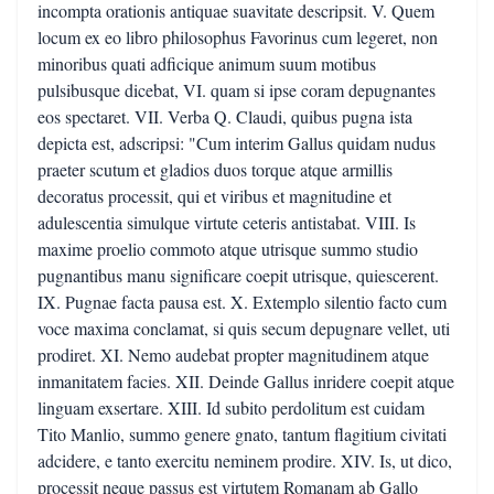
incompta orationis antiquae suavitate descripsit. V. Quem
locum ex eo libro philosophus Favorinus cum legeret, non
minoribus quati adficique animum suum motibus
pulsibusque dicebat, VI. quam si ipse coram depugnantes
eos spectaret. VII. Verba Q. Claudi, quibus pugna ista
depicta est, adscripsi: "Cum interim Gallus quidam nudus
praeter scutum et gladios duos torque atque armillis
decoratus processit, qui et viribus et magnitudine et
adulescentia simulque virtute ceteris antistabat. VIII. Is
maxime proelio commoto atque utrisque summo studio
pugnantibus manu significare coepit utrisque, quiescerent.
IX. Pugnae facta pausa est. X. Extemplo silentio facto cum
voce maxima conclamat, si quis secum depugnare vellet, uti
prodiret. XI. Nemo audebat propter magnitudinem atque
inmanitatem facies. XII. Deinde Gallus inridere coepit atque
linguam exsertare. XIII. Id subito perdolitum est cuidam
Tito Manlio, summo genere gnato, tantum flagitium civitati
adcidere, e tanto exercitu neminem prodire. XIV. Is, ut dico,
processit neque passus est virtutem Romanam ab Gallo