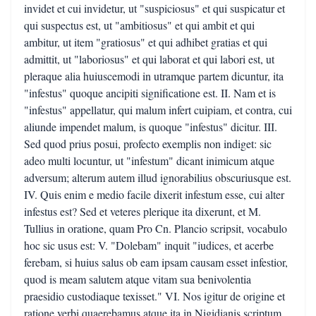
invidet et cui invidetur, ut "suspiciosus" et qui suspicatur et
qui suspectus est, ut "ambitiosus" et qui ambit et qui
ambitur, ut item "gratiosus" et qui adhibet gratias et qui
admittit, ut "laboriosus" et qui laborat et qui labori est, ut
pleraque alia huiuscemodi in utramque partem dicuntur, ita
"infestus" quoque ancipiti significatione est. II. Nam et is
"infestus" appellatur, qui malum infert cuipiam, et contra, cui
aliunde impendet malum, is quoque "infestus" dicitur. III.
Sed quod prius posui, profecto exemplis non indiget: sic
adeo multi locuntur, ut "infestum" dicant inimicum atque
adversum; alterum autem illud ignorabilius obscuriusque est.
IV. Quis enim e medio facile dixerit infestum esse, cui alter
infestus est? Sed et veteres plerique ita dixerunt, et M.
Tullius in oratione, quam Pro Cn. Plancio scripsit, vocabulo
hoc sic usus est: V. "Dolebam" inquit "iudices, et acerbe
ferebam, si huius salus ob eam ipsam causam esset infestior,
quod is meam salutem atque vitam sua benivolentia
praesidio custodiaque texisset." VI. Nos igitur de origine et
ratione verbi quaerebamus atque ita in Nigidianis scriptum