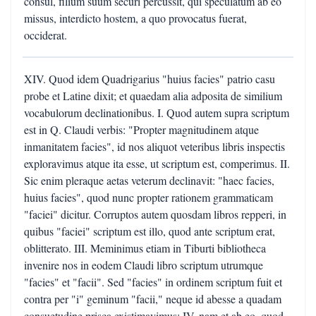
consul, filium suum securi percussit, qui speculatum ab eo
missus, interdicto hostem, a quo provocatus fuerat,
occiderat.
XIV. Quod idem Quadrigarius "huius facies" patrio casu
probe et Latine dixit; et quaedam alia adposita de similium
vocabulorum declinationibus. I. Quod autem supra scriptum
est in Q. Claudi verbis: "Propter magnitudinem atque
inmanitatem facies", id nos aliquot veteribus libris inspectis
exploravimus atque ita esse, ut scriptum est, comperimus. II.
Sic enim pleraque aetas veterum declinavit: "haec facies,
huius facies", quod nunc propter rationem grammaticam
"faciei" dicitur. Corruptos autem quosdam libros repperi, in
quibus "faciei" scriptum est illo, quod ante scriptum erat,
oblitterato. III. Meminimus etiam in Tiburti bibliotheca
invenire nos in eodem Claudi libro scriptum utrumque
"facies" et "facii". Sed "facies" in ordinem scriptum fuit et
contra per "i" geminum "facii," neque id abesse a quadam
consuetudine prisca existimavimus; IV. nam et ab eo, quod