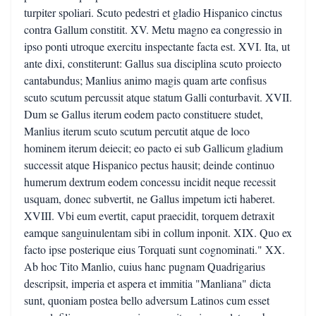
turpiter spoliari. Scuto pedestri et gladio Hispanico cinctus
contra Gallum constitit. XV. Metu magno ea congressio in
ipso ponti utroque exercitu inspectante facta est. XVI. Ita, ut
ante dixi, constiterunt: Gallus sua disciplina scuto proiecto
cantabundus; Manlius animo magis quam arte confisus
scuto scutum percussit atque statum Galli conturbavit. XVII.
Dum se Gallus iterum eodem pacto constituere studet,
Manlius iterum scuto scutum percutit atque de loco
hominem iterum deiecit; eo pacto ei sub Gallicum gladium
successit atque Hispanico pectus hausit; deinde continuo
humerum dextrum eodem concessu incidit neque recessit
usquam, donec subvertit, ne Gallus impetum icti haberet.
XVIII. Vbi eum evertit, caput praecidit, torquem detraxit
eamque sanguinulentam sibi in collum inponit. XIX. Quo ex
facto ipse posterique eius Torquati sunt cognominati." XX.
Ab hoc Tito Manlio, cuius hanc pugnam Quadrigarius
descripsit, imperia et aspera et immitia "Manliana" dicta
sunt, quoniam postea bello adversum Latinos cum esset