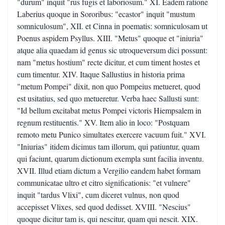
"durum" inquit "rus fugis et laboriosum." XI. Eadem ratione
Laberius quoque in Sororibus: "ecastor" inquit "mustum
somniculosum", XII. et Cinna in poematis: somniculosam ut
Poenus aspidem Psyllus. XIII. "Metus" quoque et "iniuria"
atque alia quaedam id genus sic utroqueversum dici possunt:
nam "metus hostium" recte dicitur, et cum timent hostes et
cum timentur. XIV. Itaque Sallustius in historia prima
"metum Pompei" dixit, non quo Pompeius metueret, quod
est usitatius, sed quo metueretur. Verba haec Sallusti sunt:
"Id bellum excitabat metus Pompei victoris Hiempsalem in
regnum restituentis." XV. Item alio in loco: "Postquam
remoto metu Punico simultates exercere vacuum fuit." XVI.
"Iniurias" itidem dicimus tam illorum, qui patiuntur, quam
qui faciunt, quarum dictionum exempla sunt facilia inventu.
XVII. Illud etiam dictum a Vergilio eandem habet formam
communicatae ultro et citro significationis: "et vulnere"
inquit "tardus Vlixi", cum diceret vulnus, non quod
accepisset Vlixes, sed quod dedisset. XVIII. "Nescius"
quoque dicitur tam is, qui nescitur, quam qui nescit. XIX.