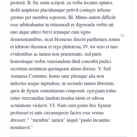
protexit. II. Sic enim scripsit: ea verba locutus optatos
dedit amplexus placidumque petivit coniugis infusus
gremio per membra soporem. III. Minus autem difficile
esse arbitrabantur in istiusmodi re digerenda verbis uti
uno atque altero brevi tenuique eam signo
10
demonstrantibus, sicut Homerus dixerit parthenien zonen
et lektroio thesmon et erga philotesia, IV. tot vero et tam
evidentibus ac tamen non praetextatis, sed puris
honestisque verbis venerandum illud concubii pudici
secretum neminem quemquam alium dixisse. V. Sed
Annaeus Cornutus, homo sane pleraque alia non
indoctus neque inprudens, in secundo tamen librorum,
quos de figuris sententiarum conposuit, egregiam totius
istius verecundiae laudem insulsa nimis et odiosa
scrutatione violavit. VI. Nam cum genus hoc figurae
probasset et satis circumspecte factos esse versus
dixisset: " "membra" tamen" inquit "paulo incautius
nominavit."