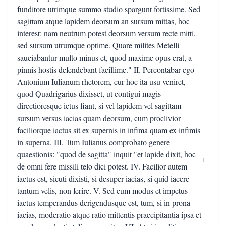
funditore utrimque summo studio spargunt fortissime. Sed
sagittam atque lapidem deorsum an sursum mittas, hoc
interest: nam neutrum potest deorsum versum recte mitti,
sed sursum utrumque optime. Quare milites Metelli
sauciabantur multo minus et, quod maxime opus erat, a
pinnis hostis defendebant facillime." II. Percontabar ego
Antonium Iulianum rhetorem, cur hoc ita usu veniret,
quod Quadrigarius dixisset, ut contigui magis
directioresque ictus fiant, si vel lapidem vel sagittam
sursum versus iacias quam deorsum, cum proclivior
faciliorque iactus sit ex supernis in infima quam ex infimis
in superna. III. Tum Iulianus comprobato genere
quaestionis: "quod de sagitta" inquit "et lapide dixit, hoc
1
de omni fere missili telo dici potest. IV. Facilior autem
iactus est, sicuti dixisti, si desuper iacias, si quid iacere
tantum velis, non ferire. V. Sed cum modus et impetus
iactus temperandus derigendusque est, tum, si in prona
iacias, moderatio atque ratio mittentis praecipitantia ipsa et