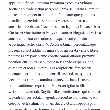
appellavit, fasces librorum venalium expositos vidimus. II.
Atque ego avide statim pergo ad libros. III. Erant autem isti
omnes libri Graeci miraculorum fabularumque pleni, res
inauditae, incredulae, scriptores veteres non parvae
auctoritatis: Aristeas Proconnesius et Isigonus Nicaeensis et
Ctesias et Onesicritus et Polystephanus et Hegesias; IV. ipsa
autem volumina ex diutino situ squalebant et habitu
aspectuque taetro erant. V. Accessi tamen percontatusque
pretium sum et adductus mira atque insperata vilitate libros
plurimos aere pauco emo eosque omnis duabus proximis
noctibus cursim transeo; atque in legendo carpsi exinde
quaedam et notavi mirabilia et scriptoribus fere nostris
intemptata eaque his commentariis aspersi, ut, qui eos
lectitabit, is ne rudis omnino et anezoos inter istiusmodi
rerum auditiones reperiatur. VI. Erant igitur in illis libris
scripta huiuscemodi: Scythas illos penitissimos, qui sub ipsis
septentrionibus aetatem agunt, corporibus hominum vesci
eiusque victus alimento vitam ducere et anthropophagous
nominari; item esse homines sub eadem regione caeli unum