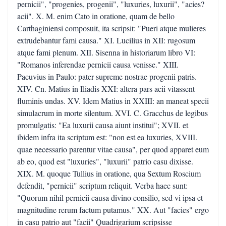
pernicii", "progenies, progenii", "luxuries, luxurii", "acies?
acii". X. M. enim Cato in oratione, quam de bello
Carthaginiensi composuit, ita scripsit: "Pueri atque mulieres
extrudebantur fami causa." XI. Lucilius in XII: rugosum
atque fami plenum. XII. Sisenna in historiarum libro VI:
"Romanos inferendae pernicii causa venisse." XIII.
Pacuvius in Paulo: pater supreme nostrae progenii patris.
XIV. Cn. Matius in Iliadis XXI: altera pars acii vitassent
fluminis undas. XV. Idem Matius in XXIII: an maneat specii
simulacrum in morte silentum. XVI. C. Gracchus de legibus
promulgatis: "Ea luxurii causa aiunt institui"; XVII. et
ibidem infra ita scriptum est: "non est ea luxuries, XVIII.
quae necessario parentur vitae causa", per quod apparet eum
ab eo, quod est "luxuries", "luxurii" patrio casu dixisse.
XIX. M. quoque Tullius in oratione, qua Sextum Roscium
defendit, "pernicii" scriptum reliquit. Verba haec sunt:
"Quorum nihil pernicii causa divino consilio, sed vi ipsa et
magnitudine rerum factum putamus." XX. Aut "facies" ergo
in casu patrio aut "facii" Quadrigarium scripsisse