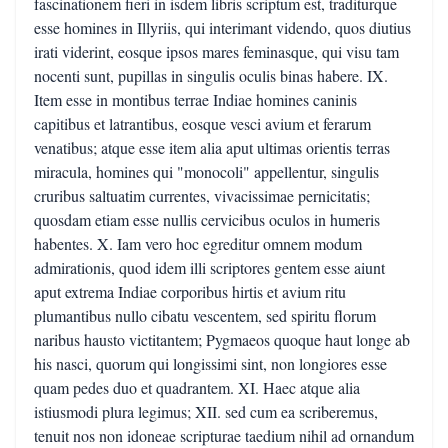
fascinationem fieri in isdem libris scriptum est, traditurque
esse homines in Illyriis, qui interimant videndo, quos diutius
irati viderint, eosque ipsos mares feminasque, qui visu tam
nocenti sunt, pupillas in singulis oculis binas habere. IX.
Item esse in montibus terrae Indiae homines caninis
capitibus et latrantibus, eosque vesci avium et ferarum
venatibus; atque esse item alia aput ultimas orientis terras
miracula, homines qui "monocoli" appellentur, singulis
cruribus saltuatim currentes, vivacissimae pernicitatis;
quosdam etiam esse nullis cervicibus oculos in humeris
habentes. X. Iam vero hoc egreditur omnem modum
admirationis, quod idem illi scriptores gentem esse aiunt
aput extrema Indiae corporibus hirtis et avium ritu
plumantibus nullo cibatu vescentem, sed spiritu florum
naribus hausto victitantem; Pygmaeos quoque haut longe ab
his nasci, quorum qui longissimi sint, non longiores esse
quam pedes duo et quadrantem. XI. Haec atque alia
istiusmodi plura legimus; XII. sed cum ea scriberemus,
tenuit nos non idoneae scripturae taedium nihil ad ornandum