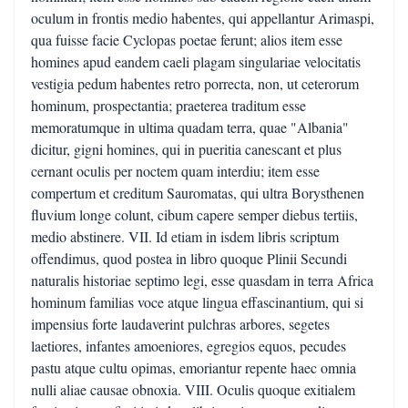
oculum in frontis medio habentes, qui appellantur Arimaspi,
qua fuisse facie Cyclopas poetae ferunt; alios item esse
homines apud eandem caeli plagam singulariae velocitatis
vestigia pedum habentes retro porrecta, non, ut ceterorum
hominum, prospectantia; praeterea traditum esse
memoratumque in ultima quadam terra, quae "Albania"
dicitur, gigni homines, qui in pueritia canescant et plus
cernant oculis per noctem quam interdiu; item esse
compertum et creditum Sauromatas, qui ultra Borysthenen
fluvium longe colunt, cibum capere semper diebus tertiis,
medio abstinere. VII. Id etiam in isdem libris scriptum
offendimus, quod postea in libro quoque Plinii Secundi
naturalis historiae septimo legi, esse quasdam in terra Africa
hominum familias voce atque lingua effascinantium, qui si
impensius forte laudaverint pulchras arbores, segetes
laetiores, infantes amoeniores, egregios equos, pecudes
pastu atque cultu opimas, emoriantur repente haec omnia
nulli aliae causae obnoxia. VIII. Oculis quoque exitialem