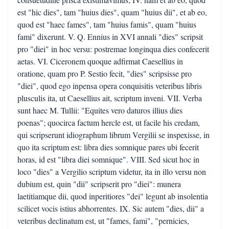
est "hic dies", tam "huius dies", quam "huius dii", et ab eo,
quod est "haec fames", tam "huius famis", quam "huius
fami" dixerunt. V. Q. Ennius in XVI annali "dies" scripsit
pro "diei" in hoc versu: postremae longinqua dies confecerit
aetas. VI. Ciceronem quoque adfirmat Caesellius in
oratione, quam pro P. Sestio fecit, "dies" scripsisse pro
"diei", quod ego inpensa opera conquisitis veteribus libris
plusculis ita, ut Caesellius ait, scriptum inveni. VII. Verba
sunt haec M. Tullii: "Equites vero daturos illius dies
poenas"; quocirca factum hercle est, ut facile his credam,
qui scripserunt idiographum librum Vergilii se inspexisse, in
quo ita scriptum est: libra dies somnique pares ubi fecerit
horas, id est "libra diei somnique". VIII. Sed sicut hoc in
loco "dies" a Vergilio scriptum videtur, ita in illo versu non
dubium est, quin "dii" scripserit pro "diei": munera
laetitiamque dii, quod inperitiores "dei" legunt ab insolentia
scilicet vocis istius abhorrentes. IX. Sic autem "dies, dii" a
veteribus declinatum est, ut "fames, fami", "pernicies,