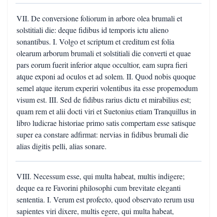
VII. De conversione foliorum in arbore olea brumali et
solstitiali die: deque fidibus id temporis ictu alieno
sonantibus. I. Volgo et scriptum et creditum est folia
olearum arborum brumali et solstitiali die converti et quae
pars eorum fuerit inferior atque occultior, eam supra fieri
atque exponi ad oculos et ad solem. II. Quod nobis quoque
semel atque iterum experiri volentibus ita esse propemodum
visum est. III. Sed de fidibus rarius dictu et mirabilius est;
quam rem et alii docti viri et Suetonius etiam Tranquillus in
libro ludicrae historiae primo satis compertam esse satisque
super ea constare adfirmat: nervias in fidibus brumali die
alias digitis pelli, alias sonare.
VIII. Necessum esse, qui multa habeat, multis indigere;
deque ea re Favorini philosophi cum brevitate eleganti
sententia. I. Verum est profecto, quod observato rerum usu
sapientes viri dixere, multis egere, qui multa habeat,