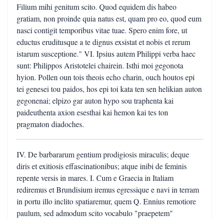
Filium mihi genitum scito. Quod equidem dis habeo
gratiam, non proinde quia natus est, quam pro eo, quod eum
nasci contigit temporibus vitae tuae. Spero enim fore, ut
eductus eruditusque a te dignus exsistat et nobis et rerum
istarum susceptione." VI. Ipsius autem Philippi verba haec
sunt: Philippos Aristotelei chairein. Isthi moi gegonota
hyion. Pollen oun tois theois echo charin, ouch houtos epi
tei genesei tou paidos, hos epi toi kata ten sen helikian auton
gegonenai; elpizo gar auton hypo sou traphenta kai
paideuthenta axion esesthai kai hemon kai tes ton
pragmaton diadoches.
IV. De barbararum gentium prodigiosis miraculis; deque
diris et exitiosis effascinationibus; atque inibi de feminis
repente versis in mares. I. Cum e Graecia in Italiam
rediremus et Brundisium iremus egressique e navi in terram
in portu illo inclito spatiaremur, quem Q. Ennius remotiore
paulum, sed admodum scito vocabulo "praepetem"