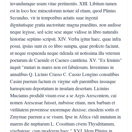
iuvandumque usum vitae pertinentis. XIII. Libitum tamen
est in loco hoc miraculorum notare id etiam, quod Plinius
Secundus, vir in temporibus aetatis suae ingenii
dignitatisque gratia auctoritate magna praeditus, non audisse
neque legisse, sed scire sese atque vidisse in libro naturalis
historiae septimo scripsit. XIV. Verba igitur haec, quae infra
posui, ipsius sunt ex eo libro sumpta, quae profecto faciunt,
ut neque respuenda neque ridenda sit notissima illa veterum
poetarum de Caenide et Caeneo cantilena. XV. "Ex feminis"
inquit "mutari in mares non est fabulosum. Invenimus in
annalibus Q. Licinio Crasso C. Cassio Longino consulibus
Casini puerum factum ex virgine sub parentibus iussuque
haruspicum deportatum in insulam desertam. Licinius
Mucianus prodidit visum esse a se Argis Arescontem, cui
nomen Arescusae fuisset, nubsisse etiam, mox barbam et
virilitatem provenisse uxoremque duxisse; eiusdem sortis et
Zmyrnae puerum a se visum. Ipse in Africa vidi mutatum in
marem die nuptiarum L. Cossitium civem Thysdritanum,
vivebatque, cum proderem haec." XVI. Idem Plinius in