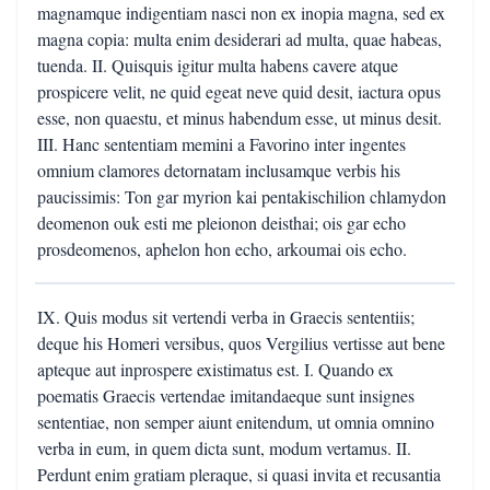
magnamque indigentiam nasci non ex inopia magna, sed ex
magna copia: multa enim desiderari ad multa, quae habeas,
tuenda. II. Quisquis igitur multa habens cavere atque
prospicere velit, ne quid egeat neve quid desit, iactura opus
esse, non quaestu, et minus habendum esse, ut minus desit.
III. Hanc sententiam memini a Favorino inter ingentes
omnium clamores detornatam inclusamque verbis his
paucissimis: Ton gar myrion kai pentakischilion chlamydon
deomenon ouk esti me pleionon deisthai; ois gar echo
prosdeomenos, aphelon hon echo, arkoumai ois echo.
IX. Quis modus sit vertendi verba in Graecis sententiis;
deque his Homeri versibus, quos Vergilius vertisse aut bene
apteque aut inprospere existimatus est. I. Quando ex
poematis Graecis vertendae imitandaeque sunt insignes
sententiae, non semper aiunt enitendum, ut omnia omnino
verba in eum, in quem dicta sunt, modum vertamus. II.
Perdunt enim gratiam pleraque, si quasi invita et recusantia