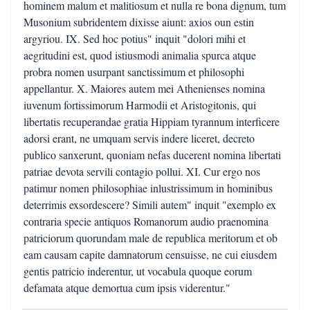
hominem malum et malitiosum et nulla re bona dignum, tum
Musonium subridentem dixisse aiunt: axios oun estin
argyriou. IX. Sed hoc potius" inquit "dolori mihi et
aegritudini est, quod istiusmodi animalia spurca atque
probra nomen usurpant sanctissimum et philosophi
appellantur. X. Maiores autem mei Athenienses nomina
iuvenum fortissimorum Harmodii et Aristogitonis, qui
libertatis recuperandae gratia Hippiam tyrannum interficere
adorsi erant, ne umquam servis indere liceret, decreto
publico sanxerunt, quoniam nefas ducerent nomina libertati
patriae devota servili contagio pollui. XI. Cur ergo nos
patimur nomen philosophiae inlustrissimum in hominibus
deterrimis exsordescere? Simili autem" inquit "exemplo ex
contraria specie antiquos Romanorum audio praenomina
patriciorum quorundam male de republica meritorum et ob
eam causam capite damnatorum censuisse, ne cui eiusdem
gentis patricio inderentur, ut vocabula quoque eorum
defamata atque demortua cum ipsis viderentur."