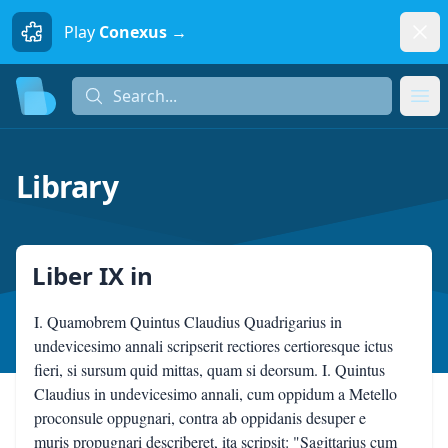
Dism
Play
Conexus →
Search...
Search...
Ope
Library
Liber IX
in
I. Quamobrem Quintus Claudius Quadrigarius in
undevicesimo annali scripserit rectiores certioresque ictus
fieri, si sursum quid mittas, quam si deorsum. I. Quintus
Claudius in undevicesimo annali, cum oppidum a Metello
proconsule oppugnari, contra ab oppidanis desuper e
muris propugnari describeret, ita scripsit: "Sagittarius cum