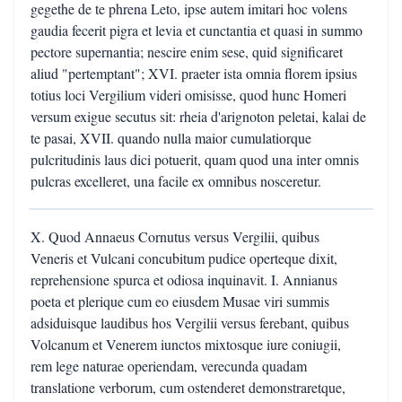
gegethe de te phrena Leto, ipse autem imitari hoc volens
gaudia fecerit pigra et levia et cunctantia et quasi in summo
pectore supernantia; nescire enim sese, quid significaret
aliud "pertemptant"; XVI. praeter ista omnia florem ipsius
totius loci Vergilium videri omisisse, quod hunc Homeri
versum exigue secutus sit: rheia d'arignoton peletai, kalai de
te pasai, XVII. quando nulla maior cumulatiorque
pulcritudinis laus dici potuerit, quam quod una inter omnis
pulcras excelleret, una facile ex omnibus nosceretur.
X. Quod Annaeus Cornutus versus Vergilii, quibus
Veneris et Vulcani concubitum pudice operteque dixit,
reprehensione spurca et odiosa inquinavit. I. Annianus
poeta et plerique cum eo eiusdem Musae viri summis
adsiduisque laudibus hos Vergilii versus ferebant, quibus
Volcanum et Venerem iunctos mixtosque iure coniugii,
rem lege naturae operiendam, verecunda quadam
translatione verborum, cum ostenderet demonstraretque,