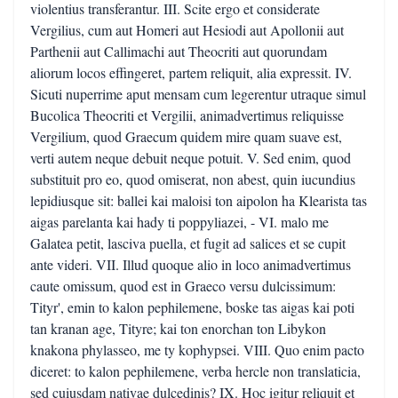
violentius transferantur. III. Scite ergo et considerate
Vergilius, cum aut Homeri aut Hesiodi aut Apollonii aut
Parthenii aut Callimachi aut Theocriti aut quorundam
aliorum locos effingeret, partem reliquit, alia expressit. IV.
Sicuti nuperrime aput mensam cum legerentur utraque simul
Bucolica Theocriti et Vergilii, animadvertimus reliquisse
Vergilium, quod Graecum quidem mire quam suave est,
verti autem neque debuit neque potuit. V. Sed enim, quod
substituit pro eo, quod omiserat, non abest, quin iucundius
lepidiusque sit: ballei kai maloisi ton aipolon ha Klearista tas
aigas parelanta kai hady ti poppyliazei, - VI. malo me
Galatea petit, lasciva puella, et fugit ad salices et se cupit
ante videri. VII. Illud quoque alio in loco animadvertimus
caute omissum, quod est in Graeco versu dulcissimum:
Tityr', emin to kalon pephilemene, boske tas aigas kai poti
tan kranan age, Tityre; kai ton enorchan ton Libykon
knakona phylasseo, me ty kophypsei. VIII. Quo enim pacto
diceret: to kalon pephilemene, verba hercle non translaticia,
sed cuiusdam nativae dulcedinis? IX. Hoc igitur reliquit et