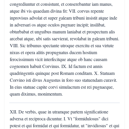
congrediuntur et consistunt, et conserebantur iam manus,
atque ibi vis quaedam divina fit: VII. corvus repente
inprovisus advolat et super galeam tribuni insistit atque inde
in adversari os atque oculos pugnare incipit; insilibat,
obturbabat et unguibus manum laniabat et prospectum alis
arcebat atque, ubi satis saevierat, revolabat in galeam tribuni.
VIII. Sic tribunus spectante utroque exercitu et sua virtute
nixus et opera alitis propugnatus ducem hostium
ferocissimum vicit interfecitque atque ob hanc causam
cognomen habuit Corvinus. IX. Id factum est annis
quadringentis quinque post Romam conditam. X. Statuam
Corvino isti divus Augustus in foro suo statuendam curavit.
In eius statuae capite corvi simulacrum est rei pugnaeque,
quam diximus, monimentum.
XII. De verbis, quae in utramque partem significatione
adversa et reciproca dicuntur. I. Vt "formidulosus" dici
potest et qui formidat et qui formidatur, ut "invidiosus" et qui