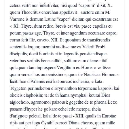
cetera vertit non infestiviter, nisi quod "caprum" dixit, X.
quem Theocritus enorchan appellavit - auctore enim M.
Varrone is demum Latine "caper" dicitur, qui excastratus est
-: XI. Tityre, dum redeo, brevis est via, pasce capellas et
potum pastas age, Tityre, et inter agendum occursare capro,
cornu ferit ille, caveto. XII. Et quoniam de transferendis
sententiis loquor, memini audisse me ex Valerii Probi
discipulis, docti hominis et in legendis pensitandisque
veteribus scriptis bene callidi, solitum eum dicere nihil
quicquam tam inprospere Vergilium ex Homero vertisse
quam versus hos amoenissimos, quos de Nausicaa Homerus
fecit: hoe d'Artemis eisi kat'oureos iocheaira, e kata
Teygeton perimeketon e Erymanthon terpomene kaproisi kai
okeieis elaphoisin; tei de th'hama nymphai, kourai Dios
aigiochoio, agronomoi paizousi; gegethe de te phrena Leto;
pasaon d'hyper he ge kare echei ede metopa, rheia
d'arignote peletai, kalai de te pasai - XIII. qualis in Eurotae
ripis aut per iuga Cynthi exercet Diana choros, quam mille