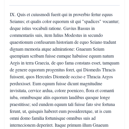
IX. Quis et cuiusmodi fuerit qui in proverbio fertur equus
Seianus; et qualis color equorum sit qui "spadices" vocantur;
deque istius vocabuli ratione. Gavius Bassus in
commentariis suis, item Iulius Modestus in secundo
quaestionum confusarum historiam de equo Seiano tradunt
dignam memoria atque admiratione: Gnaeum Seium
quempiam scribam fuisse eumque habuisse equum natum
Argis in terra Graecia, de quo fama constans esset, tamquam
de genere equorum progenitus foret, qui Diomedis Thracis
fuissent, quos Hercules Diomede occiso e Thracia Argos
perduxisset. Eum equum fuisse dicunt magnitudine
invisitata, cervice ardua, colore poeniceo, flora et comanti
iuba, omnibusque aliis equorum laudibus quoque longe
praestitisse; sed eundem equum tali fuisse fato sive fortuna
ferunt, ut, quisquis haberet eum possideretque, ut is cum
omni domo familia fortunisque omnibus suis ad
internecionem deperiret. Itaque primum illum Gnaeum