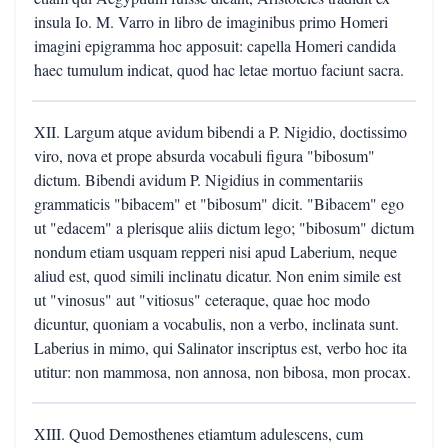
insula Io. M. Varro in libro de imaginibus primo Homeri
imagini epigramma hoc apposuit: capella Homeri candida
haec tumulum indicat, quod hac letae mortuo faciunt sacra.
XII. Largum atque avidum bibendi a P. Nigidio, doctissimo
viro, nova et prope absurda vocabuli figura "bibosum"
dictum. Bibendi avidum P. Nigidius in commentariis
grammaticis "bibacem" et "bibosum" dicit. "Bibacem" ego
ut "edacem" a plerisque aliis dictum lego; "bibosum" dictum
nondum etiam usquam repperi nisi apud Laberium, neque
aliud est, quod simili inclinatu dicatur. Non enim simile est
ut "vinosus" aut "vitiosus" ceteraque, quae hoc modo
dicuntur, quoniam a vocabulis, non a verbo, inclinata sunt.
Laberius in mimo, qui Salinator inscriptus est, verbo hoc ita
utitur: non mammosa, non annosa, non bibosa, mon procax.
XIII. Quod Demosthenes etiamtum adulescens, cum