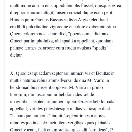
multumque auri in eius oppidi templis fuisset, quisquis ex ea
direptione aurum attigit, misero cruciabilique exitu perit.
Hunc equum Gavius Bassus vidisse Argis refert haut
credibili pulcritudine vigoreque et colore exuberantissimo.
Quem colorem nos, sicuti dixi, "poeniceum" dicimus,
Graeci partim phoinika, alii spadika appellant, quoniam
palmae termes ex arbore cum fructu avulsus "spadix"
dicitur.
X. Quod est quaedam septenarii numeri vis et facultas in
multis naturae rebus animadversa, de qua M. Varro in
hebdomadibus disserit copiose. M. Varro in primo
librorum, qui inscribuntur hebdomades vel de
imaginibus, septenarii numeri, quem Graece hebdomada
appellant, virtutes potestatesque multas variasque dicit.
"Is namque numerus" inquit "septentriones maiores
minoresque in caelo facit, item vergilias, quas pleiadas
Graeci vocant, facit etiam stellas, quas alii "erraticas", P.