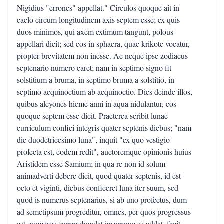
Nigidius "errones" appellat." Circulos quoque ait in
caelo circum longitudinem axis septem esse; ex quis
duos minimos, qui axem extimum tangunt, polous
appellari dicit; sed eos in sphaera, quae krikote vocatur,
propter brevitatem non inesse. Ac neque ipse zodiacus
septenario numero caret; nam in septimo signo fit
solstitium a bruma, in septimo bruma a solstitio, in
septimo aequinoctium ab aequinoctio. Dies deinde illos,
quibus alcyones hieme anni in aqua nidulantur, eos
quoque septem esse dicit. Praeterea scribit lunae
curriculum confici integris quater septenis diebus; "nam
die duodetricesimo luna", inquit "ex quo vestigio
profecta est, eodem redit", auctoremque opinionis huius
Aristidem esse Samium; in qua re non id solum
animadverti debere dicit, quod quater septenis, id est
octo et viginti, diebus conficeret luna iter suum, sed
quod is numerus septenarius, si ab uno profectus, dum
ad semetipsum progreditur, omnes, per quos progressus
est, numeros comprehendat ipsumque se addat, facit