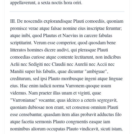
appellaverunt, a sexta noctis hora oriri.
III. De noscendis explorandisque Plauti comoediis, quoniam
promisce verae atque falsae nomine eius inscriptae feruntur;
atque inibi, quod Plautus et Naevius in carcere fabulas
scriptitarint. Verum esse comperior, quod quosdam bene
litteratos homines dicere audivi, qui plerasque Plauti
comoedias curiose atque contente lectitarunt, non indicibus
Aelii nec Sedigiti nec Claudii nec Aurelii nec Accii nec
Manilii super his fabulis, quae dicuntur "ambiguae",
crediturum, sed ipsi Plauto moribusque ingeni atque linguae
eius. Hac enim iudicii norma Varronem quoque usum
videmus. Nam praeter illas unam et viginti, quae
"Varronianae" vocantur, quas idcirco a ceteris segregavit,
quoniam dubiosae non erant, set consensu omnium Plauti
esse censebantur, quasdam item alias probavit adductus filo
atque facetia sermonis Plauto congruentis easque iam
nominibus aliorum occupatas Plauto vindicavit, sicuti istam,