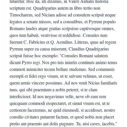
tutaretur. Hoc ita, uti diximus, in Valeri Antiatis historia
scriptum est. Quadrigarius autem in libro tertio non
Timocharem, sed Niciam adisse ad consulem scripsit neque
legatos a senatu missos, sed a consulibus, et Pyrrum populo
Romano laudes atque gratias scripsisse captivosque omnes,
quos tum habuit, vestivisse et reddidisse. Consules tum
fuerunt C. Fabricius et Q. Aemilius. Litteras, quas ad regem
Pyrrum super ea causa miserunt, Claudius Quadrigarius
scripsit fuisse hoc exemplo: "Consules Romani salutem
dicunt Pyrro regi. Nos pro tuis iniuriis continuis animo tenus
commoti inimiciter tecum bellare studemus. Sed communis
exempli et fidei ergo visum, ut te salvum velimus, ut esset,
quem armis vincere possimus. Ad nos venit Nicias familiaris
tuus, qui sibi praemium a nobis peteret, si te clam
interfecisset. Id nos negavimus velle, neve ob eam rem
quicquam commodi exspectaret, et simul visum est, ut te
certiorem faceremus, ne quid eiusmodi, si accidisset, nostro
consilio civitates putarent factum, et quod nobis non placet
pretio aut praemio aut dolis pugnare. Tu, nisi caves, iacebis."