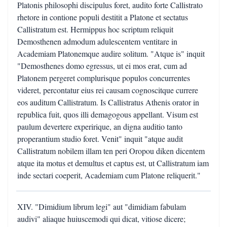
Platonis philosophi discipulus foret, audito forte Callistrato
rhetore in contione populi destitit a Platone et sectatus
Callistratum est. Hermippus hoc scriptum reliquit
Demosthenen admodum adulescentem ventitare in
Academiam Platonemque audire solitum. "Atque is" inquit
"Demosthenes domo egressus, ut ei mos erat, cum ad
Platonem pergeret complurisque populos concurrentes
videret, percontatur eius rei causam cognoscitque currere
eos auditum Callistratum. Is Callistratus Athenis orator in
republica fuit, quos illi demagogous appellant. Visum est
paulum devertere experirique, an digna auditio tanto
properantium studio foret. Venit" inquit "atque audit
Callistratum nobilem illam ten peri Oropou diken dicentem
atque ita motus et demultus et captus est, ut Callistratum iam
inde sectari coeperit, Academiam cum Platone reliquerit."
XIV. "Dimidium librum legi" aut "dimidiam fabulam
audivi" aliaque huiuscemodi qui dicat, vitiose dicere;