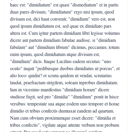
haec est: "dimidiatum" est quasi "dismediatum" et in partis
duas pares divisum, "dimidiatum" ergo nisi ipsum, quod
divisum est, dici haut convenit; "dimidium" vero est, non
quod ipsum dimidiatum est, sed quae ex dimidiato pars
altera est. Cum igitur partem dimidiam libri legisse volumus
dicere aut partem dimidiam fabulae audisse, si "dimidiam
fabulam" aut "dimidium librum" dicimus, peccamus; totum
enim ipsum, quod dimidiatum atque divisum est,
"dimidium" dicis. Itaque Lucilius eadem secutus: "uno
oculo" inquit "pedibusque duobus dimidiatus ut porcus", et
alio loco: quidni? et scruta quidem ut vendat, scrutarius
laudat, praefractam strigilem, soleam inprobus dimidiatam.
Iam in vicesimo manifestius "dimidiam horam" dicere
studiose fugit, sed pro "dimidia" "dimidium" ponit in hisce
versibus: tempestate sua atque eodem uno tempore et horae
dimidio et tribus confectis dumtaxat eandem ad quartam.
Nam cum obvium proximumque esset dicere: "dimidia et
tribus confectis", vigilate atque attente verbum non probum
vitavit. Per quod satis apparet ne "horam" quidem