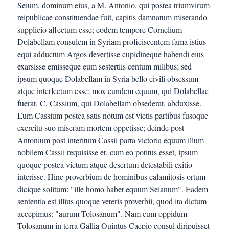
Seium, dominum eius, a M. Antonio, qui postea triumvirum
reipublicae constituendae fuit, capitis damnatum miserando
supplicio affectum esse; eodem tempore Cornelium
Dolabellam consulem in Syriam proficiscentem fama istius
equi adductum Argos devertisse cupidineque habendi eius
exarsisse emisseque eum sestertiis centum milibus; sed
ipsum quoque Dolabellam in Syria bello civili obsessum
atque interfectum esse; mox eundem equum, qui Dolabellae
fuerat, C. Cassium, qui Dolabellam obsederat, abduxisse.
Eum Cassium postea satis notum est victis partibus fusoque
exercitu suo miseram mortem oppetisse; deinde post
Antonium post interitum Cassii parta victoria equum illum
nobilem Cassii requisisse et, cum eo potitus esset, ipsum
quoque postea victum atque desertum detestabili exitio
interisse. Hinc proverbium de hominibus calamitosis ortum
dicique solitum: "ille homo habet equum Seianum". Eadem
sententia est illius quoque veteris proverbii, quod ita dictum
accepimus: "aurum Tolosanum". Nam cum oppidum
Tolosanum in terra Gallia Quintus Caepio consul diripuisset