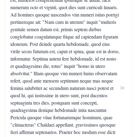
numerum octo et viginti, quot dies sunt curriculi lunaris.
Ad homines quoque nascendos vim numeri istius porrigi
pertinereque ait: "Nam cum in uterum" inquit "mulieris
genitale semen datum est, primis septem diebus
conglobatur coagulaturque fitque ad capiendam figuram
idoneum. Post deinde quarta hebdomade, quod eius
virile secus futurum est, caput et spina, quae est in dorso,
informatur. Septima autem fere hebdomade, id est nono
et quadragesimo die, totus" inquit "homo in utero
absolvitur." Illam quoque vim numeri huius observatam
refert, quod ante mensem septimum neque mas neque
femina salubriter ac secundum naturam nasci potest et
10
quod hi, qui iustissime in utero sunt, post ducentos
septuaginta tres dies, postquam sunt concepti,
quadragesima denique hebdomade inita nascuntur.
Pericula quoque vitae fortunarumque hominum, quae
"climacteras" Chaldaei appellant, gravissimos quosque
fieri affirmat septenarios. Praeter hoc modum esse dicit