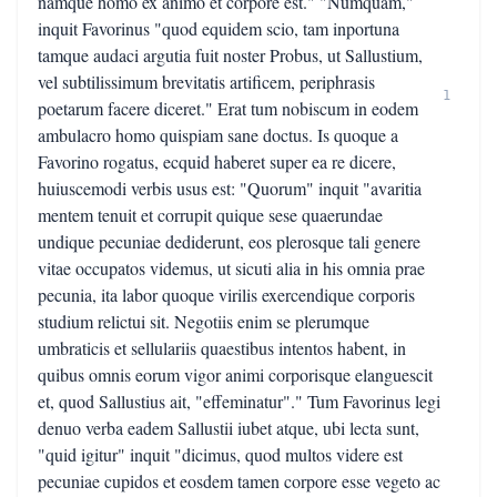
namque homo ex animo et corpore est." "Numquam,"
inquit Favorinus "quod equidem scio, tam inportuna
tamque audaci argutia fuit noster Probus, ut Sallustium,
vel subtilissimum brevitatis artificem, periphrasis
1
poetarum facere diceret." Erat tum nobiscum in eodem
ambulacro homo quispiam sane doctus. Is quoque a
Favorino rogatus, ecquid haberet super ea re dicere,
huiuscemodi verbis usus est: "Quorum" inquit "avaritia
mentem tenuit et corrupit quique sese quaerundae
undique pecuniae dediderunt, eos plerosque tali genere
vitae occupatos videmus, ut sicuti alia in his omnia prae
pecunia, ita labor quoque virilis exercendique corporis
studium relictui sit. Negotiis enim se plerumque
umbraticis et sellulariis quaestibus intentos habent, in
quibus omnis eorum vigor animi corporisque elanguescit
et, quod Sallustius ait, "effeminatur"." Tum Favorinus legi
denuo verba eadem Sallustii iubet atque, ubi lecta sunt,
"quid igitur" inquit "dicimus, quod multos videre est
pecuniae cupidos et eosdem tamen corpore esse vegeto ac