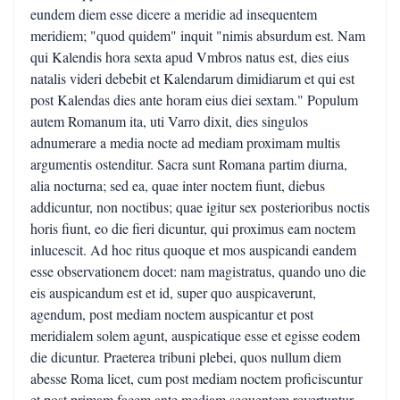
eundem diem esse dicere a meridie ad insequentem
meridiem; "quod quidem" inquit "nimis absurdum est. Nam
qui Kalendis hora sexta apud Vmbros natus est, dies eius
natalis videri debebit et Kalendarum dimidiarum et qui est
post Kalendas dies ante horam eius diei sextam." Populum
autem Romanum ita, uti Varro dixit, dies singulos
adnumerare a media nocte ad mediam proximam multis
argumentis ostenditur. Sacra sunt Romana partim diurna,
alia nocturna; sed ea, quae inter noctem fiunt, diebus
addicuntur, non noctibus; quae igitur sex posterioribus noctis
horis fiunt, eo die fieri dicuntur, qui proximus eam noctem
inlucescit. Ad hoc ritus quoque et mos auspicandi eandem
esse observationem docet: nam magistratus, quando uno die
eis auspicandum est et id, super quo auspicaverunt,
agendum, post mediam noctem auspicantur et post
meridialem solem agunt, auspicatique esse et egisse eodem
die dicuntur. Praeterea tribuni plebei, quos nullum diem
abesse Roma licet, cum post mediam noctem proficiscuntur
et post primam facem ante mediam sequentem revertuntur,