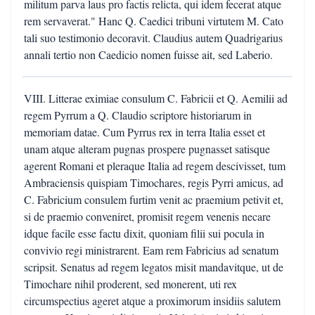
militum parva laus pro factis relicta, qui idem fecerat atque
rem servaverat." Hanc Q. Caedici tribuni virtutem M. Cato
tali suo testimonio decoravit. Claudius autem Quadrigarius
annali tertio non Caedicio nomen fuisse ait, sed Laberio.
VIII. Litterae eximiae consulum C. Fabricii et Q. Aemilii ad
regem Pyrrum a Q. Claudio scriptore historiarum in
memoriam datae. Cum Pyrrus rex in terra Italia esset et
unam atque alteram pugnas prospere pugnasset satisque
agerent Romani et pleraque Italia ad regem descivisset, tum
Ambraciensis quispiam Timochares, regis Pyrri amicus, ad
C. Fabricium consulem furtim venit ac praemium petivit et,
si de praemio conveniret, promisit regem venenis necare
idque facile esse factu dixit, quoniam filii sui pocula in
convivio regi ministrarent. Eam rem Fabricius ad senatum
scripsit. Senatus ad regem legatos misit mandavitque, ut de
Timochare nihil proderent, sed monerent, uti rex
circumspectius ageret atque a proximorum insidiis salutem