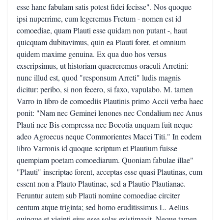
esse hanc fabulam satis potest fidei fecisse". Nos quoque
ipsi nuperrime, cum legeremus Fretum - nomen est id
comoediae, quam Plauti esse quidam non putant -, haut
quicquam dubitavimus, quin ea Plauti foret, et omnium
quidem maxime genuina. Ex qua duo hos versus
exscripsimus, ut historiam quaereremus oraculi Arretini:
nunc illud est, quod "responsum Arreti" ludis magnis
dicitur: peribo, si non fecero, si faxo, vapulabo. M. tamen
Varro in libro de comoediis Plautinis primo Accii verba haec
ponit: "Nam nec Geminei lenones nec Condalium nec Anus
Plauti nec Bis compressa nec Boeotia unquam fuit neque
adeo Agroecus neque Commorientes Macci Titi." In eodem
libro Varronis id quoque scriptum et Plautium fuisse
quempiam poetam comoediarum. Quoniam fabulae illae"
"Plauti" inscriptae forent, acceptas esse quasi Plautinas, cum
essent non a Plauto Plautinae, sed a Plautio Plautianae.
Feruntur autem sub Plauti nomine comoediae circiter
centum atque triginta; sed homo eruditissimus L. Aelius
quinque et viginti eius esse solas existimavit. Neque tamen