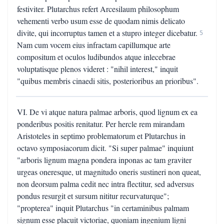
festiviter. Plutarchus refert Arcesilaum philosophum
vehementi verbo usum esse de quodam nimis delicato
divite, qui incorruptus tamen et a stupro integer dicebatur.
5
Nam cum vocem eius infractam capillumque arte
compositum et oculos ludibundos atque inlecebrae
voluptatisque plenos videret : "nihil interest," inquit
"quibus membris cinaedi sitis, posterioribus an prioribus".
VI. De vi atque natura palmae arboris, quod lignum ex ea
ponderibus positis renitatur. Per hercle rem mirandam
Aristoteles in septimo problematorum et Plutarchus in
octavo symposiacorum dicit. "Si super palmae" inquiunt
"arboris lignum magna pondera inponas ac tam graviter
urgeas oneresque, ut magnitudo oneris sustineri non queat,
non deorsum palma cedit nec intra flectitur, sed adversus
pondus resurgit et sursum nititur recurvaturque";
"propterea" inquit Plutarchus "in certaminibus palmam
signum esse placuit victoriae, quoniam ingenium ligni