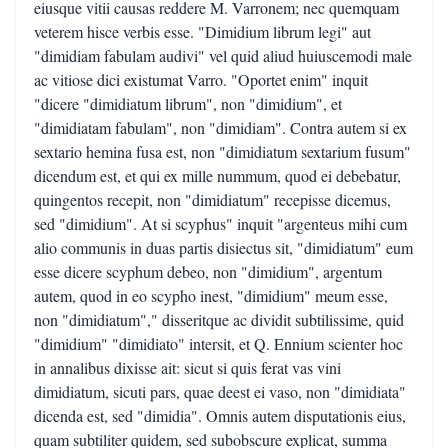
eiusque vitii causas reddere M. Varronem; nec quemquam
veterem hisce verbis esse. "Dimidium librum legi" aut
"dimidiam fabulam audivi" vel quid aliud huiuscemodi male
ac vitiose dici existumat Varro. "Oportet enim" inquit
"dicere "dimidiatum librum", non "dimidium", et
"dimidiatam fabulam", non "dimidiam". Contra autem si ex
sextario hemina fusa est, non "dimidiatum sextarium fusum"
dicendum est, et qui ex mille nummum, quod ei debebatur,
quingentos recepit, non "dimidiatum" recepisse dicemus,
sed "dimidium". At si scyphus" inquit "argenteus mihi cum
alio communis in duas partis disiectus sit, "dimidiatum" eum
esse dicere scyphum debeo, non "dimidium", argentum
autem, quod in eo scypho inest, "dimidium" meum esse,
non "dimidiatum"," disseritque ac dividit subtilissime, quid
"dimidium" "dimidiato" intersit, et Q. Ennium scienter hoc
in annalibus dixisse ait: sicut si quis ferat vas vini
dimidiatum, sicuti pars, quae deest ei vaso, non "dimidiata"
dicenda est, sed "dimidia". Omnis autem disputationis eius,
quam subtiliter quidem, sed subobscure explicat, summa