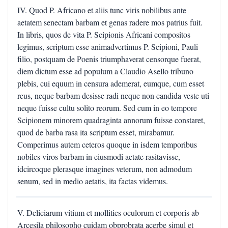
IV. Quod P. Africano et aliis tunc viris nobilibus ante
aetatem senectam barbam et genas radere mos patrius fuit.
In libris, quos de vita P. Scipionis Africani compositos
legimus, scriptum esse animadvertimus P. Scipioni, Pauli
filio, postquam de Poenis triumphaverat censorque fuerat,
diem dictum esse ad populum a Claudio Asello tribuno
plebis, cui equum in censura ademerat, eumque, cum esset
reus, neque barbam desisse radi neque non candida veste uti
neque fuisse cultu solito reorum. Sed cum in eo tempore
Scipionem minorem quadraginta annorum fuisse constaret,
quod de barba rasa ita scriptum esset, mirabamur.
Comperimus autem ceteros quoque in isdem temporibus
nobiles viros barbam in eiusmodi aetate rasitavisse,
idcircoque plerasque imagines veterum, non admodum
senum, sed in medio aetatis, ita factas videmus.
V. Deliciarum vitium et mollities oculorum et corporis ab
Arcesila philosopho cuidam obprobrata acerbe simul et