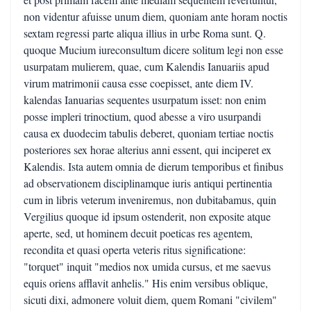
non videntur afuisse unum diem, quoniam ante horam noctis
sextam regressi parte aliqua illius in urbe Roma sunt. Q.
quoque Mucium iureconsultum dicere solitum legi non esse
usurpatam mulierem, quae, cum Kalendis Ianuariis apud
virum matrimonii causa esse coepisset, ante diem IV.
kalendas Ianuarias sequentes usurpatum isset: non enim
posse impleri trinoctium, quod abesse a viro usurpandi
causa ex duodecim tabulis deberet, quoniam tertiae noctis
posteriores sex horae alterius anni essent, qui inciperet ex
Kalendis. Ista autem omnia de dierum temporibus et finibus
ad observationem disciplinamque iuris antiqui pertinentia
cum in libris veterum inveniremus, non dubitabamus, quin
Vergilius quoque id ipsum ostenderit, non exposite atque
aperte, sed, ut hominem decuit poeticas res agentem,
recondita et quasi operta veteris ritus significatione:
"torquet" inquit "medios nox umida cursus, et me saevus
equis oriens afflavit anhelis." His enim versibus oblique,
sicuti dixi, admonere voluit diem, quem Romani "civilem"