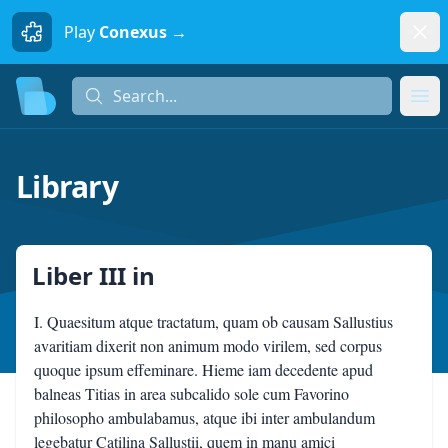
Dism
Play
Conexus →
Search...
Search...
Ope
Library
Liber III
in
I. Quaesitum atque tractatum, quam ob causam Sallustius
avaritiam dixerit non animum modo virilem, sed corpus
quoque ipsum effeminare. Hieme iam decedente apud
balneas Titias in area subcalido sole cum Favorino
philosopho ambulabamus, atque ibi inter ambulandum
legebatur Catilina Sallustii, quem in manu amici