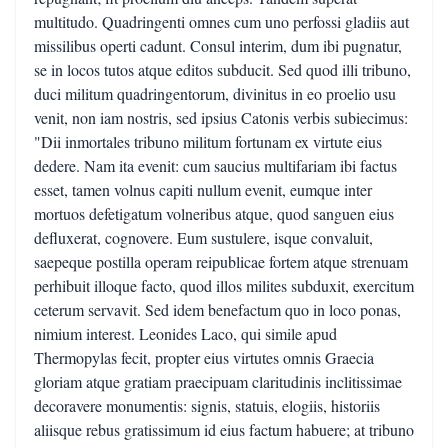
multitudo. Quadringenti omnes cum uno perfossi gladiis aut
missilibus operti cadunt. Consul interim, dum ibi pugnatur,
se in locos tutos atque editos subducit. Sed quod illi tribuno,
duci militum quadringentorum, divinitus in eo proelio usu
venit, non iam nostris, sed ipsius Catonis verbis subiecimus:
"Dii inmortales tribuno militum fortunam ex virtute eius
dedere. Nam ita evenit: cum saucius multifariam ibi factus
esset, tamen volnus capiti nullum evenit, eumque inter
mortuos defetigatum volneribus atque, quod sanguen eius
defluxerat, cognovere. Eum sustulere, isque convaluit,
saepeque postilla operam reipublicae fortem atque strenuam
perhibuit illoque facto, quod illos milites subduxit, exercitum
ceterum servavit. Sed idem benefactum quo in loco ponas,
nimium interest. Leonides Laco, qui simile apud
Thermopylas fecit, propter eius virtutes omnis Graecia
gloriam atque gratiam praecipuam claritudinis inclitissimae
decoravere monumentis: signis, statuis, elogiis, historiis
aliisque rebus gratissimum id eius factum habuere; at tribuno