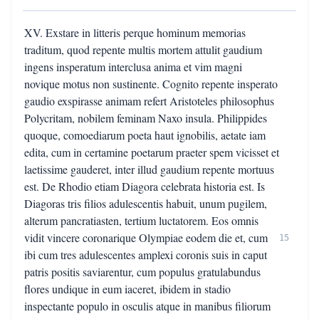
XV. Exstare in litteris perque hominum memorias
traditum, quod repente multis mortem attulit gaudium
ingens insperatum interclusa anima et vim magni
novique motus non sustinente. Cognito repente insperato
gaudio exspirasse animam refert Aristoteles philosophus
Polycritam, nobilem feminam Naxo insula. Philippides
quoque, comoediarum poeta haut ignobilis, aetate iam
edita, cum in certamine poetarum praeter spem vicisset et
laetissime gauderet, inter illud gaudium repente mortuus
est. De Rhodio etiam Diagora celebrata historia est. Is
Diagoras tris filios adulescentis habuit, unum pugilem,
alterum pancratiasten, tertium luctatorem. Eos omnis
vidit vincere coronarique Olympiae eodem die et, cum
15
ibi cum tres adulescentes amplexi coronis suis in caput
patris positis saviarentur, cum populus gratulabundus
flores undique in eum iaceret, ibidem in stadio
inspectante populo in osculis atque in manibus filiorum