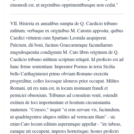
eiusmodi est, ut urgentibus opprimentibusque non cedat."
VII. Historia ex annalibus sumpta de Q. Caedicio tribuno
militum; verbaque ex originibus M. Catonis apposita, quibus
Caedici virtutem cum Spartano Leonida aequiperat.
Pulcrum, dii boni, facinus Graecarumque facundiarum
magniloquentia condignum M. Cato libris originum de Q.
Caedicio tribuno militum scriptum reliquit. Id profecto est ad
hanc ferme sententiam: Imperator Poenus in terra Sicilia
bello Carthaginiensi primo obviam Romano exercitu
progreditur, colles locosque idoneos prior occupat. Milites
Romani, uti res nata est, in locum insinuant fraudi et
perniciei obnoxium. Tribunus ad consulem venit, ostendit
exitium de loci importunitate et hostium circumstantia
maturum. "Censeo," inquit "si rem servare vis, faciundum,
ut quadringentos aliquos milites ad verrucam illam" - sic
enim Cato locum editum asperumque appellat - "ire iubeas,
eamque uti occupent, imperes horterisque; hostes profecto