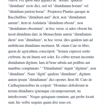
"dimidiam" recte dici, sed vel "dimidiatam horam" vel
"dimidiam partem horae". Propterea Plautus quoque in
Bacchidibus "dimidium auri" dicit, non "dimidiatum
aurum"; item in Aulularia "dimidium obsoni", non
"dimidiatum obsonium", in hoc versu: ei adeo obsoni hic
iussit dimidium dari; in Menaechmis autem "dimidiatum
diem" non "dimidium", in hoc versu: dies quidem iam ad
umbilicum dimidiatus mortuust. M. etiam Cato in libro,
quem de agricultura conscripsit: "Semen cupressi serito
crebrum, ita uti linum seri solet. Eo cribro terram incernito
dimidiatum digitum. Iam id bene tabula aut pedibus aut
manibus complanato." "Dimidiatum" inquit "digitum", non
"dimidium". Nam "digiti" quidem "dimidium", digitum
autem ipsum "dimidiatum" dici oportet. Item M. Cato de
Carthaginiensibus ita scripsit: "Homines defoderunt in
terram dimidiatos ignemque circumposuerunt, ita
interfecerunt." Neque quisquam omnium, qui probe locuti
sunt, his verbis sequius quam dixi usus est.