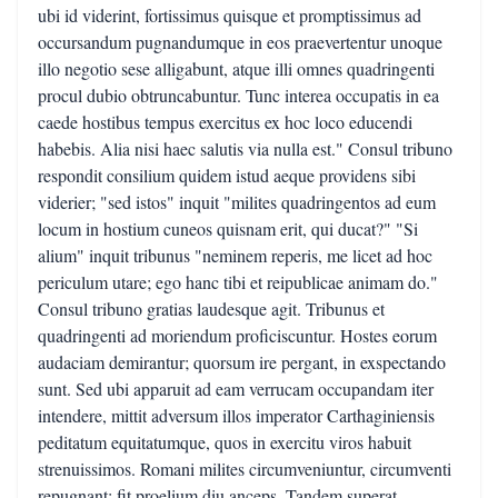
ubi id viderint, fortissimus quisque et promptissimus ad
occursandum pugnandumque in eos praevertentur unoque
illo negotio sese alligabunt, atque illi omnes quadringenti
procul dubio obtruncabuntur. Tunc interea occupatis in ea
caede hostibus tempus exercitus ex hoc loco educendi
habebis. Alia nisi haec salutis via nulla est." Consul tribuno
respondit consilium quidem istud aeque providens sibi
viderier; "sed istos" inquit "milites quadringentos ad eum
locum in hostium cuneos quisnam erit, qui ducat?" "Si
alium" inquit tribunus "neminem reperis, me licet ad hoc
periculum utare; ego hanc tibi et reipublicae animam do."
Consul tribuno gratias laudesque agit. Tribunus et
quadringenti ad moriendum proficiscuntur. Hostes eorum
audaciam demirantur; quorsum ire pergant, in exspectando
sunt. Sed ubi apparuit ad eam verrucam occupandam iter
intendere, mittit adversum illos imperator Carthaginiensis
peditatum equitatumque, quos in exercitu viros habuit
strenuissimos. Romani milites circumveniuntur, circumventi
repugnant; fit proelium diu anceps. Tandem superat