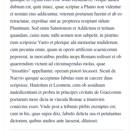
dubium est, quin istaec, quae scriptae a Plauto non videntur
et nomini eius addicuntur, veterum poetarum fuerint et ab eo
retractatae, expolitae sint ac propterea resipiant stilum
Plautinum. Sed enim Saturionem et Addictum et tertiam
quandam, cuius nunc mihi nomen non subpetit, in pistrino
eum scripsisse Varro et plerique alii memoriae tradiderunt,
cum pecunia omni, quam in operis artificum scaenicorum
pepererat, in mercatibus perdita inops Romam redisset et ob
quaerendum victum ad circumagendas molas, quae
"trusatiles" appellantur, operam pistori locasset. Sicuti de
Naevio quoque accepimus fabulas eum in carcere duas
scripsisse, Hariolum et Leontem, cum ob assiduam
maledicentiam et probra in principes civitatis de Graecorum
poetarum more dicta in vincula Romae a triumviris
coniectus esset. Vnde post a tribunis plebis exemptus est,
cum in his, quas supra dixi, fabulis delicta sua et petulantias
dictorum, quibus multos ante laeserat, diluisset.