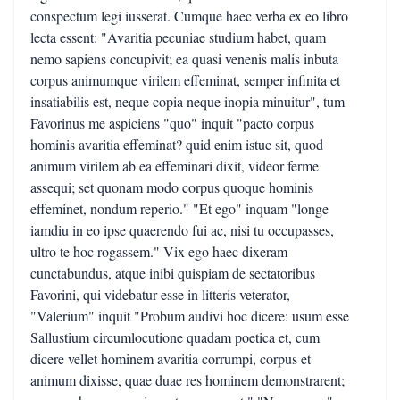
conspectum legi iusserat. Cumque haec verba ex eo libro
lecta essent: "Avaritia pecuniae studium habet, quam
nemo sapiens concupivit; ea quasi venenis malis inbuta
corpus animumque virilem effeminat, semper infinita et
insatiabilis est, neque copia neque inopia minuitur", tum
Favorinus me aspiciens "quo" inquit "pacto corpus
hominis avaritia effeminat? quid enim istuc sit, quod
animum virilem ab ea effeminari dixit, videor ferme
assequi; set quonam modo corpus quoque hominis
effeminet, nondum reperio." "Et ego" inquam "longe
iamdiu in eo ipse quaerendo fui ac, nisi tu occupasses,
ultro te hoc rogassem." Vix ego haec dixeram
cunctabundus, atque inibi quispiam de sectatoribus
Favorini, qui videbatur esse in litteris veterator,
"Valerium" inquit "Probum audivi hoc dicere: usum esse
Sallustium circumlocutione quadam poetica et, cum
dicere vellet hominem avaritia corrumpi, corpus et
animum dixisse, quae duae res hominem demonstrarent;