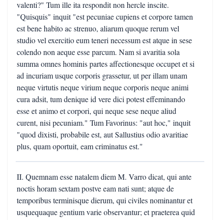
valenti?" Tum ille ita respondit non hercle inscite.
"Quisquis" inquit "est pecuniae cupiens et corpore tamen
est bene habito ac strenuo, aliarum quoque rerum vel
studio vel exercitio eum teneri necessum est atque in sese
colendo non aeque esse parcum. Nam si avaritia sola
summa omnes hominis partes affectionesque occupet et si
ad incuriam usque corporis grassetur, ut per illam unam
neque virtutis neque virium neque corporis neque animi
cura adsit, tum denique id vere dici potest effeminando
esse et animo et corpori, qui neque sese neque aliud
curent, nisi pecuniam." Tum Favorinus: "aut hoc," inquit
"quod dixisti, probabile est, aut Sallustius odio avaritiae
plus, quam oportuit, eam criminatus est."
II. Quemnam esse natalem diem M. Varro dicat, qui ante
noctis horam sextam postve eam nati sunt; atque de
temporibus terminisque dierum, qui civiles nominantur et
usquequaque gentium varie observantur; et praeterea quid