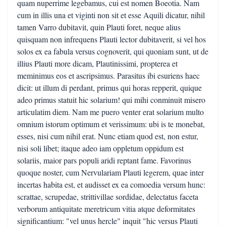
quam nuperrime legebamus, cui est nomen Boeotia. Nam
cum in illis una et viginti non sit et esse Aquili dicatur, nihil
tamen Varro dubitavit, quin Plauti foret, neque alius
quisquam non infrequens Plauti lector dubitaverit, si vel hos
solos ex ea fabula versus cognoverit, qui quoniam sunt, ut de
illius Plauti more dicam, Plautinissimi, propterea et
meminimus eos et ascripsimus. Parasitus ibi esuriens haec
dicit: ut illum di perdant, primus qui horas repperit, quique
adeo primus statuit hic solarium! qui mihi conminuit misero
articulatim diem. Nam me puero venter erat solarium multo
omnium istorum optimum et verissimum: ubi is te monebat,
esses, nisi cum nihil erat. Nunc etiam quod est, non estur,
nisi soli libet; itaque adeo iam oppletum oppidum est
solariis, maior pars populi aridi reptant fame. Favorinus
quoque noster, cum Nervulariam Plauti legerem, quae inter
incertas habita est, et audisset ex ea comoedia versum hunc:
scrattae, scrupedae, strittivillae sordidae, delectatus faceta
verborum antiquitate meretricum vitia atque deformitates
significantium: "vel unus hercle" inquit "hic versus Plauti