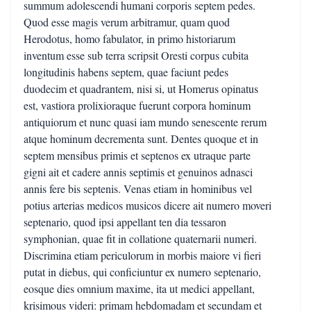
summum adolescendi humani corporis septem pedes.
Quod esse magis verum arbitramur, quam quod
Herodotus, homo fabulator, in primo historiarum
inventum esse sub terra scripsit Oresti corpus cubita
longitudinis habens septem, quae faciunt pedes
duodecim et quadrantem, nisi si, ut Homerus opinatus
est, vastiora prolixioraque fuerunt corpora hominum
antiquiorum et nunc quasi iam mundo senescente rerum
atque hominum decrementa sunt. Dentes quoque et in
septem mensibus primis et septenos ex utraque parte
gigni ait et cadere annis septimis et genuinos adnasci
annis fere bis septenis. Venas etiam in hominibus vel
potius arterias medicos musicos dicere ait numero moveri
septenario, quod ipsi appellant ten dia tessaron
symphonian, quae fit in collatione quaternarii numeri.
Discrimina etiam periculorum in morbis maiore vi fieri
putat in diebus, qui conficiuntur ex numero septenario,
eosque dies omnium maxime, ita ut medici appellant,
krisimous videri: primam hebdomadam et secundam et