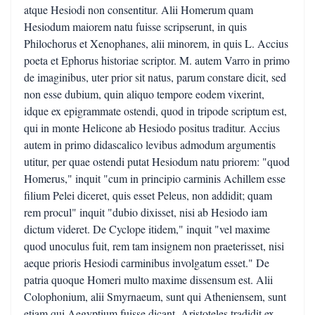
atque Hesiodi non consentitur. Alii Homerum quam
Hesiodum maiorem natu fuisse scripserunt, in quis
Philochorus et Xenophanes, alii minorem, in quis L. Accius
poeta et Ephorus historiae scriptor. M. autem Varro in primo
de imaginibus, uter prior sit natus, parum constare dicit, sed
non esse dubium, quin aliquo tempore eodem vixerint,
idque ex epigrammate ostendi, quod in tripode scriptum est,
qui in monte Helicone ab Hesiodo positus traditur. Accius
autem in primo didascalico levibus admodum argumentis
utitur, per quae ostendi putat Hesiodum natu priorem: "quod
Homerus," inquit "cum in principio carminis Achillem esse
filium Pelei diceret, quis esset Peleus, non addidit; quam
rem procul" inquit "dubio dixisset, nisi ab Hesiodo iam
dictum videret. De Cyclope itidem," inquit "vel maxime
quod unoculus fuit, rem tam insignem non praeterisset, nisi
aeque prioris Hesiodi carminibus involgatum esset." De
patria quoque Homeri multo maxime dissensum est. Alii
Colophonium, alii Smyrnaeum, sunt qui Atheniensem, sunt
etiam qui Aegyptium fuisse dicant, Aristoteles tradidit ex