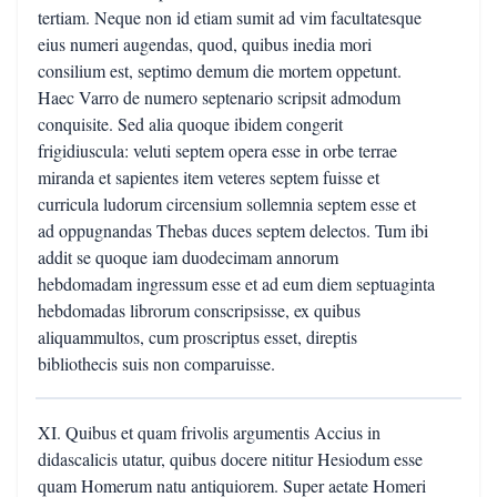
tertiam. Neque non id etiam sumit ad vim facultatesque
eius numeri augendas, quod, quibus inedia mori
consilium est, septimo demum die mortem oppetunt.
Haec Varro de numero septenario scripsit admodum
conquisite. Sed alia quoque ibidem congerit
frigidiuscula: veluti septem opera esse in orbe terrae
miranda et sapientes item veteres septem fuisse et
curricula ludorum circensium sollemnia septem esse et
ad oppugnandas Thebas duces septem delectos. Tum ibi
addit se quoque iam duodecimam annorum
hebdomadam ingressum esse et ad eum diem septuaginta
hebdomadas librorum conscripsisse, ex quibus
aliquammultos, cum proscriptus esset, direptis
bibliothecis suis non comparuisse.
XI. Quibus et quam frivolis argumentis Accius in
didascalicis utatur, quibus docere nititur Hesiodum esse
quam Homerum natu antiquiorem. Super aetate Homeri