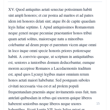
XV. Quod antiquitus aetati senectae potissimum habiti
sint ampli honores; et cur postea ad maritos et ad patres
idem isti honores delati sint; atque ibi de capite quaedam
legis Iuliae septimo. I. Apud antiquissimos Romanorum
neque generi neque pecuniae praestantior honos tribui
quam aetati solitus, maioresque natu a minoribus
colebantur ad deum prope et parentum vicem atque omni
in loco inque omni specie honoris priores potioresque
habiti. A convivio quoque, ut scriptum in antiquitatibus
est, seniores a iunioribus domum deducebantur, eumque
morem accepisse Romanos a Lacedaemoniis traditum
est, apud quos Lycurgi legibus maior omnium rerum
honos aetati maiori habebatur. Sed postquam suboles
civitati necessaria visa est et ad prolem populi
frequentandam praemiis atque invitamentis usus fuit, tum
antelati quibusdam in rebus qui uxorem quique liberos
haberent senioribus neque liberos neque uxores
15
habentibus. Sicuti kapite VII. legis Iuliae priori ex