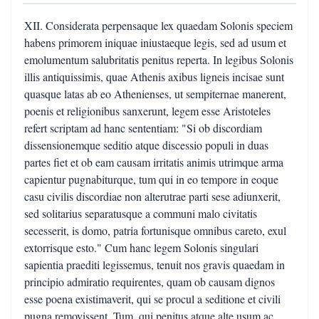
XII. Considerata perpensaque lex quaedam Solonis speciem
habens primorem iniquae iniustaeque legis, sed ad usum et
emolumentum salubritatis penitus reperta. In legibus Solonis
illis antiquissimis, quae Athenis axibus ligneis incisae sunt
quasque latas ab eo Athenienses, ut sempiternae manerent,
poenis et religionibus sanxerunt, legem esse Aristoteles
refert scriptam ad hanc sententiam: "Si ob discordiam
dissensionemque seditio atque discessio populi in duas
partes fiet et ob eam causam irritatis animis utrimque arma
capientur pugnabiturque, tum qui in eo tempore in eoque
casu civilis discordiae non alterutrae parti sese adiunxerit,
sed solitarius separatusque a communi malo civitatis
secesserit, is domo, patria fortunisque omnibus careto, exul
extorrisque esto." Cum hanc legem Solonis singulari
sapientia praediti legissemus, tenuit nos gravis quaedam in
principio admiratio requirentes, quam ob causam dignos
esse poena existimaverit, qui se procul a seditione et civili
pugna removissent. Tum, qui penitus atque alte usum ac