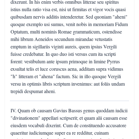
dixerunt. In his enim verbis omnibus litterae seu spiritus
istius nulla ratio visa est, nisi ut firmitas et vigor vocis quasi
quibusdam nervis additis intenderetur. Sed quoniam "aheni"
quoque exemplo usi sumus, venit nobis in memoriam Fidum
Optatum, multi nominis Romae grammaticum, ostendisse
mihi librum Aeneidos secundum mirandae vetustatis
emptum in sigillariis viginti aureis, quem ipsius Vergili
fuisse credebatur. In quo duo isti versus cum ita scripti
forent: vestibulum ante ipsum primoque in limine Pyrrus
exsultat telis et luce coruscus aena, additam supra vidimus
"h" litteram et "ahena" factum. Sic in illo quoque Vergili
versu in optimis libris scriptum invenimus: aut foliis undam
trepidi despumat aheni.
IV. Quam ob causam Gavius Bassus genus quoddam iudicii
"divinationem" appellari scripserit; et quam alii causam esse
eiusdem vocabuli dixerint. Cum de constituendo accusatore
quaeritur iudiciumque super ea re redditur, cuinam