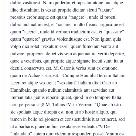
dubio vastiorest. Nam qui fertur et rapsatur atque huc atque
illuc distrahitur, is vexari proprie dicitur, sicuti "taxare"
pressius crebriusque est quam "tangere", unde id procul
dubio inclinatum est, et "iactare" multo fusius largiusque est
quam "iacere", unde id verbum traductum est, et "quassare"
quam "quatere" gravius violentiusque est. Non igitur, quia
volgo dici solet "vexatum esse" quem fumo aut vento aut
pulvere, propterea debet vis vera atque natura verbi deperire,
quae a veteribus, qui proprie atque signate locuti sunt, ita ut
decuit, conservata est. M. Catonis verba sunt ex oratione,
quam de Achaeis scripsit: "Cumque Hannibal terram Italiam
laceraret atque vexaret"; "vexatam" Italiam dixit Cato ab
Hannibale, quando nullum calamitatis aut saevitiae aut
immanitatis genus reperiri queat, quod in eo tempore Italia
non perpessa sit;8 M. Tullius IV. in Verrem: "Quae ab isto
sic spoliata atque direpta est, non ut ab hoste aliquo, qui
tamen in bello religionem et consuetudinis iura retineret, sed
ut a barbaris praedonibus vexata esse videatur."9 De
"inlaudato" autem duo videntur responderi posse. Vnum est