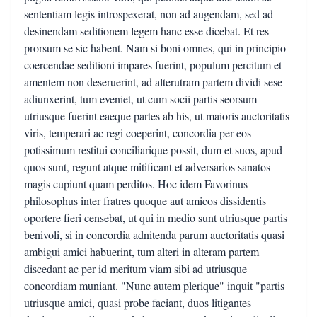
sententiam legis introspexerat, non ad augendam, sed ad
desinendam seditionem legem hanc esse dicebat. Et res
prorsum se sic habent. Nam si boni omnes, qui in principio
coercendae seditioni impares fuerint, populum percitum et
amentem non deseruerint, ad alterutram partem dividi sese
adiunxerint, tum eveniet, ut cum socii partis seorsum
utriusque fuerint eaeque partes ab his, ut maioris auctoritatis
viris, temperari ac regi coeperint, concordia per eos
potissimum restitui conciliarique possit, dum et suos, apud
quos sunt, regunt atque mitificant et adversarios sanatos
magis cupiunt quam perditos. Hoc idem Favorinus
philosophus inter fratres quoque aut amicos dissidentis
oportere fieri censebat, ut qui in medio sunt utriusque partis
benivoli, si in concordia adnitenda parum auctoritatis quasi
ambigui amici habuerint, tum alteri in alteram partem
discedant ac per id meritum viam sibi ad utriusque
concordiam muniant. "Nunc autem plerique" inquit "partis
utriusque amici, quasi probe faciant, duos litigantes