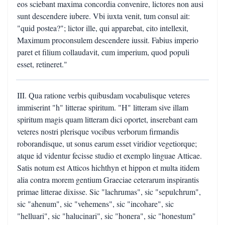
eos sciebant maxima concordia convenire, lictores non ausi
sunt descendere iubere. Vbi iuxta venit, tum consul ait:
"quid postea?"; lictor ille, qui apparebat, cito intellexit,
Maximum proconsulem descendere iussit. Fabius imperio
paret et filium collaudavit, cum imperium, quod populi
esset, retineret."
III. Qua ratione verbis quibusdam vocabulisque veteres
immiserint "h" litterae spiritum. "H" litteram sive illam
spiritum magis quam litteram dici oportet, inserebant eam
veteres nostri plerisque vocibus verborum firmandis
roborandisque, ut sonus earum esset viridior vegetiorque;
atque id videntur fecisse studio et exemplo linguae Atticae.
Satis notum est Atticos hichthyn et hippon et multa itidem
alia contra morem gentium Graeciae ceterarum inspirantis
primae litterae dixisse. Sic "lachrumas", sic "sepulchrum",
sic "ahenum", sic "vehemens", sic "incohare", sic
"helluari", sic "halucinari", sic "honera", sic "honestum"