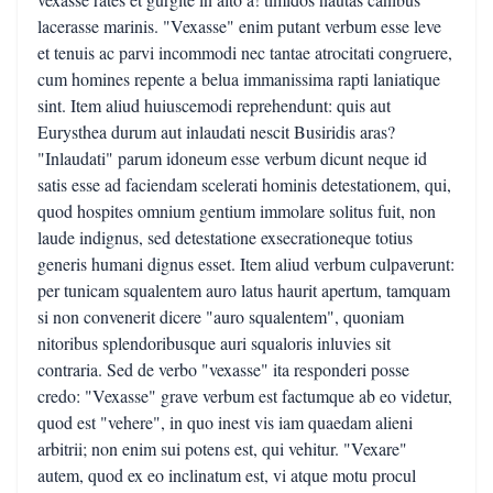
lacerasse marinis. "Vexasse" enim putant verbum esse leve
et tenuis ac parvi incommodi nec tantae atrocitati congruere,
cum homines repente a belua immanissima rapti laniatique
sint. Item aliud huiuscemodi reprehendunt: quis aut
Eurysthea durum aut inlaudati nescit Busiridis aras?
"Inlaudati" parum idoneum esse verbum dicunt neque id
satis esse ad faciendam scelerati hominis detestationem, qui,
quod hospites omnium gentium immolare solitus fuit, non
laude indignus, sed detestatione exsecrationeque totius
generis humani dignus esset. Item aliud verbum culpaverunt:
per tunicam squalentem auro latus haurit apertum, tamquam
si non convenerit dicere "auro squalentem", quoniam
nitoribus splendoribusque auri squaloris inluvies sit
contraria. Sed de verbo "vexasse" ita responderi posse
credo: "Vexasse" grave verbum est factumque ab eo videtur,
quod est "vehere", in quo inest vis iam quaedam alieni
arbitrii; non enim sui potens est, qui vehitur. "Vexare"
autem, quod ex eo inclinatum est, vi atque motu procul