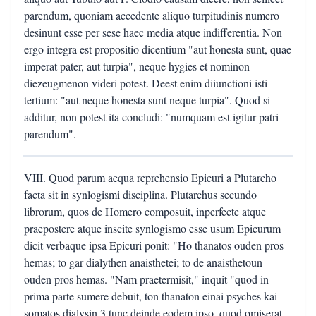
parendum, quoniam accedente aliquo turpitudinis numero
desinunt esse per sese haec media atque indifferentia. Non
ergo integra est propositio dicentium "aut honesta sunt, quae
imperat pater, aut turpia", neque hygies et nominon
diezeugmenon videri potest. Deest enim diiunctioni isti
tertium: "aut neque honesta sunt neque turpia". Quod si
additur, non potest ita concludi: "numquam est igitur patri
parendum".
VIII. Quod parum aequa reprehensio Epicuri a Plutarcho
facta sit in synlogismi disciplina. Plutarchus secundo
librorum, quos de Homero composuit, inperfecte atque
praepostere atque inscite synlogismo esse usum Epicurum
dicit verbaque ipsa Epicuri ponit: "Ho thanatos ouden pros
hemas; to gar dialythen anaisthetei; to de anaisthetoun
ouden pros hemas. "Nam praetermisit," inquit "quod in
prima parte sumere debuit, ton thanaton einai psyches kai
somatos dialysin,3 tunc deinde eodem ipso, quod omiserat,