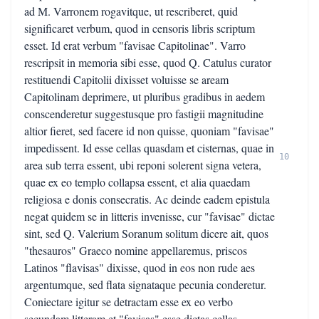
ad M. Varronem rogavitque, ut rescriberet, quid
significaret verbum, quod in censoris libris scriptum
esset. Id erat verbum "favisae Capitolinae". Varro
rescripsit in memoria sibi esse, quod Q. Catulus curator
restituendi Capitolii dixisset voluisse se aream
Capitolinam deprimere, ut pluribus gradibus in aedem
conscenderetur suggestusque pro fastigii magnitudine
altior fieret, sed facere id non quisse, quoniam "favisae"
impedissent. Id esse cellas quasdam et cisternas, quae in
10
area sub terra essent, ubi reponi solerent signa vetera,
quae ex eo templo collapsa essent, et alia quaedam
religiosa e donis consecratis. Ac deinde eadem epistula
negat quidem se in litteris invenisse, cur "favisae" dictae
sint, sed Q. Valerium Soranum solitum dicere ait, quos
"thesauros" Graeco nomine appellaremus, priscos
Latinos "flavisas" dixisse, quod in eos non rude aes
argentumque, sed flata signataque pecunia conderetur.
Coniectare igitur se detractam esse ex eo verbo
secundam litteram et "favisas" esse dictas cellas