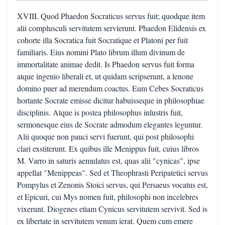
XVIII. Quod Phaedon Socraticus servus fuit; quodque item
alii complusculi servitutem servierunt. Phaedon Elidensis ex
cohorte illa Socratica fuit Socratique et Platoni per fuit
familiaris. Eius nomini Plato librum illum divinum de
immortalitate animae dedit. Is Phaedon servus fuit forma
atque ingenio liberali et, ut quidam scripserunt, a lenone
domino puer ad merendum coactus. Eum Cebes Socraticus
hortante Socrate emisse dicitur habuisseque in philosophiae
disciplinis. Atque is postea philosophus inlustris fuit,
sermonesque eius de Socrate admodum elegantes leguntur.
Alii quoque non pauci servi fuerunt, qui post philosophi
clari exstiterunt. Ex quibus ille Menippus fuit, cuius libros
M. Varro in saturis aemulatus est, quas alii "cynicas", ipse
appellat "Menippeas". Sed et Theophrasti Peripatetici servus
Pompylus et Zenonis Stoici servus, qui Persaeus vocatus est,
et Epicuri, cui Mys nomen fuit, philosophi non incelebres
vixerunt. Diogenes etiam Cynicus servitutem servivit. Sed is
ex libertate in servitutem venum ierat. Quem cum emere