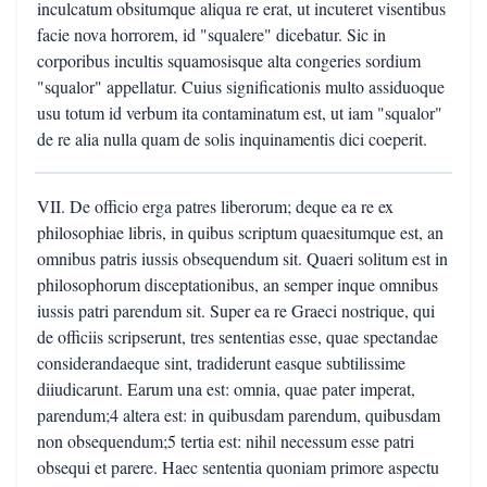
inculcatum obsitumque aliqua re erat, ut incuteret visentibus
facie nova horrorem, id "squalere" dicebatur. Sic in
corporibus incultis squamosisque alta congeries sordium
"squalor" appellatur. Cuius significationis multo assiduoque
usu totum id verbum ita contaminatum est, ut iam "squalor"
de re alia nulla quam de solis inquinamentis dici coeperit.
VII. De officio erga patres liberorum; deque ea re ex
philosophiae libris, in quibus scriptum quaesitumque est, an
omnibus patris iussis obsequendum sit. Quaeri solitum est in
philosophorum disceptationibus, an semper inque omnibus
iussis patri parendum sit. Super ea re Graeci nostrique, qui
de officiis scripserunt, tres sententias esse, quae spectandae
considerandaeque sint, tradiderunt easque subtilissime
diiudicarunt. Earum una est: omnia, quae pater imperat,
parendum;4 altera est: in quibusdam parendum, quibusdam
non obsequendum;5 tertia est: nihil necessum esse patri
obsequi et parere. Haec sententia quoniam primore aspectu