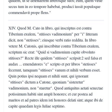
quidem, ut se defenderent liberosque suos; eum, quem virile
secus tum in eo tempore habebat, produci iussit populoque
commendavit prope flens."
XIV. Quod M. Cato in libro, qui inscriptus est contra
Tiberium exulem, "stitisses vadimonium" per "i" litteram
dicit, non "stetisses"; eiusque verbi ratio reddita. In libro
vetere M. Catonis, qui inscribitur contra Tiberium exulem,
scriptum sic erat: "Quid si vadimonium capite obvoluto
stitisses?" Recte ille quidem "stitisses" scripsit:2 sed falsa et
audax ... emendatores "e" scripto et per libros "stetisses"
fecerunt, tamquam "stitisses" vanum et nihili verbum esset.
Quin potius ipsi nequam et nihili sunt, qui ignorant
"stitisses" dictum a Catone, quoniam "sisteretur"
vadimonium, non "staretur". Quod antiquitus aetati senectae
potissimum habiti sint ampli honores; et cur postea ad
maritos et ad patres idem isti honores delati sint; atque ibi de
capite quaedam legis Iuliae septimo.