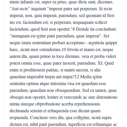
nimis infamis est, super ea prius, quae dicta sunt, dicemus.
"Aut recte" inquiunt "imperat pater aut perperam. Si recte
imperat, non, quia imperat, parendum, sed quoniam id fieri
ius est, faciendum est; si perperam, nequaquam scilicet
faciendum, quod fieri non oportet."8 Deinde ita concludunt:
"numquam est igitur patri parendum, quae imperat". Set
neque istam sententiam probari accepimus - argutiola quippe
haec, sicuti mox ostendemus,10 frivola et inanis est, neque
autem illa, quam primo in loco diximus, vera et proba videri
potest omnia esse, quae pater iusserit, parendum. XI. Quid
enim si proditionem patriae, si matris necem, si alia
quaedam imperabit turpia aut impia?12 Media igitur
sententia optima atque tutissima visa est quaedam esse
parendum, quaedam non obsequendum. Sed ea tamen, quae
obsequi non oportet, leniter et verecunde ac sine detestatione
nimia sineque obprobratione acerba reprehensionis
declinanda sensim et relinquenda esse dicunt quam
respuenda. Conclusio vero illa, qua colligitur, sicuti supra
dictum est, nihil patri parendum, inperfecta est refutarique ac