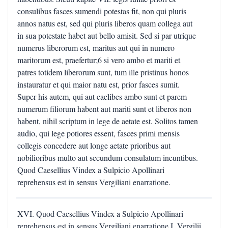
consulibus fasces sumendi potestas fit, non qui pluris
annos natus est, sed qui pluris liberos quam collega aut
in sua potestate habet aut bello amisit. Sed si par utrique
numerus liberorum est, maritus aut qui in numero
maritorum est, praefertur;6 si vero ambo et mariti et
patres totidem liberorum sunt, tum ille pristinus honos
instauratur et qui maior natu est, prior fasces sumit.
Super his autem, qui aut caelibes ambo sunt et parem
numerum filiorum habent aut mariti sunt et liberos non
habent, nihil scriptum in lege de aetate est. Solitos tamen
audio, qui lege potiores essent, fasces primi mensis
collegis concedere aut longe aetate prioribus aut
nobilioribus multo aut secundum consulatum ineuntibus.
Quod Caesellius Vindex a Sulpicio Apollinari
reprehensus est in sensus Vergiliani enarratione.
XVI. Quod Caesellius Vindex a Sulpicio Apollinari
reprehensus est in sensus Vergiliani enarratione I. Vergilii