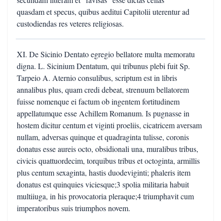
quasdam et specus, quibus aeditui Capitolii uterentur ad
custodiendas res veteres religiosas.
XI. De Sicinio Dentato egregio bellatore multa memoratu
digna. L. Sicinium Dentatum, qui tribunus plebi fuit Sp.
Tarpeio A. Aternio consulibus, scriptum est in libris
annalibus plus, quam credi debeat, strenuum bellatorem
fuisse nomenque ei factum ob ingentem fortitudinem
appellatumque esse Achillem Romanum. Is pugnasse in
hostem dicitur centum et viginti proeliis, cicatricem aversam
nullam, adversas quinque et quadraginta tulisse, coronis
donatus esse aureis octo, obsidionali una, muralibus tribus,
civicis quattuordecim, torquibus tribus et octoginta, armillis
plus centum sexaginta, hastis duodeviginti; phaleris item
donatus est quinquies viciesque;3 spolia militaria habuit
multiiuga, in his provocatoria pleraque;4 triumphavit cum
imperatoribus suis triumphos novem.