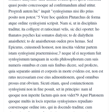
quasi posito concessoque ad confirmandum aliud utitur.
Progredi autem hic" inquit "synlogismus nisi illo prius
posito non potest."5 Vere hoc quidem Plutarchus de forma
atque ordine synlogismi scripsit. Nam si, ut in disciplinis
traditur, ita colligere et ratiocinari velis, sic dici oportet: ho
thanatos psyches kai somatos dialysis; to de dialythein
anaisthetei; to de anaisthetoun ouden pros hemas. Sed
Epicurus, cuiusmodi homost, non inscitia videtur partem
istam synlogismi praetermisisse,7 neque id ei negotium fuit
synlogismum tamquam in scolis philosophorum cum suis
numeris omnibus et cum suis finibus dicere, sed profecto,
quia separatio animi et corporis in morte evidens est, non est
ratus necessariam esse eius admonitionem, quod omnibus
prosus erat obvium. Sicuti etiam, quod coniunctionem
synlogismi non in fine posuit, set in principio: nam id
quoque non inperite factum quis non videt?9 Aput Platonem
quoque multis in locis reperias synlogismos repudiato
conversoque ordine isto, qui in docendo traditur, cum