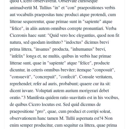
quod Cicero observaverat. Observate curioseque
animadvertit M. Tullius "in" et "con" praepositiones verbis
aut vocabulis praepositas tunc produci atque protendi, cum
litterae sequerentur, quae primae sunt in "sapiente" atque
"felice", in aliis autem omnibus correpte pronuntiari. Verba
Ciceronis haec sunt: "Quid vero hoc elegantius, quod non fit
natura, sed quodam instituto? "indoctus" dicimus brevi
prima littera, "insanus" producta, "inhumanus" brevi,
"infelix" longa et, ne multis, quibus in verbis hae primae
litterae sunt, quae in "sapiente" atque "felice", producte
dicuntur, in ceteris omnibus breviter; itemque "conposuit",
"consuevit", "concrepuit", "confecit". Consule veritatem,
reprehendet; refer ad auris, probabunt; quaere cur ita sit:
dicent iuvare. Voluptati autem aurium morigerari debet
oratio."3 Manifesta quidem ratio suavitatis est in his vocibus,
de quibus Cicero locutus est. Sed quid dicemus de
praepositione "pro", quae, cum produci et corripi soleat,
observationem hanc tamen M. Tullii aspernata est?4 Non
enim semper producitur, cum sequitur ea littera, quae prima