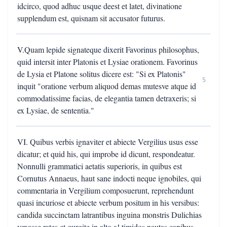
idcirco, quod adhuc usque deest et latet, divinatione
supplendum est, quisnam sit accusator futurus.
V.Quam lepide signateque dixerit Favorinus philosophus,
quid intersit inter Platonis et Lysiae orationem. Favorinus
de Lysia et Platone solitus dicere est: "Si ex Platonis"
5
inquit "oratione verbum aliquod demas mutesve atque id
commodatissime facias, de elegantia tamen detraxeris; si
ex Lysiae, de sententia."
VI. Quibus verbis ignaviter et abiecte Vergilius usus esse
dicatur; et quid his, qui improbe id dicunt, respondeatur.
Nonnulli grammatici aetatis superioris, in quibus est
Cornutus Annaeus, haut sane indocti neque ignobiles, qui
commentaria in Vergilium composuerunt, reprehendunt
quasi incuriose et abiecte verbum positum in his versibus:
candida succinctam latrantibus inguina monstris Dulichias
vexasse rates et gurgite in alto a! timidos nautas canibus