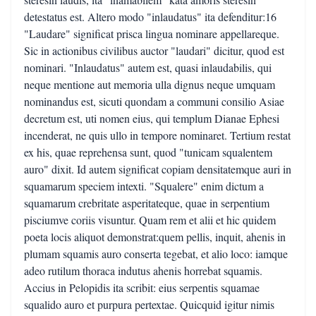
detestatus est. Altero modo "inlaudatus" ita defenditur:16
"Laudare" significat prisca lingua nominare appellareque.
Sic in actionibus civilibus auctor "laudari" dicitur, quod est
nominari. "Inlaudatus" autem est, quasi inlaudabilis, qui
neque mentione aut memoria ulla dignus neque umquam
nominandus est, sicuti quondam a communi consilio Asiae
decretum est, uti nomen eius, qui templum Dianae Ephesi
incenderat, ne quis ullo in tempore nominaret. Tertium restat
ex his, quae reprehensa sunt, quod "tunicam squalentem
auro" dixit. Id autem significat copiam densitatemque auri in
squamarum speciem intexti. "Squalere" enim dictum a
squamarum crebritate asperitateque, quae in serpentium
pisciumve coriis visuntur. Quam rem et alii et hic quidem
poeta locis aliquot demonstrat:quem pellis, inquit, ahenis in
plumam squamis auro conserta tegebat, et alio loco: iamque
adeo rutilum thoraca indutus ahenis horrebat squamis.
Accius in Pelopidis ita scribit: eius serpentis squamae
squalido auro et purpura pertextae. Quicquid igitur nimis