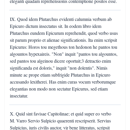
eleganti quadam reprehensionis contemptione positos esse.
IX. Quod idem Plutarchus evidenti calumnia verbum ab
Epicuro dictum insectatus sit. In eodem libro idem
Plutarchus eundem Epicurum reprehendit, quod verbo usus
sit parum proprio et alienae significationis. Ita enim scripsit
Epicurus: Horos tou megethous ton hedonon he pantos tou
algountos hypexaireis. "Non" inquit "pantos tou algountos,
sed pantos tou algeinou dicere oportuit;3 detractio enim
significanda est doloris," inquit "non dolentis". Nimis
minute ac prope etiam subfrigide Plutarchus in Epicuro
accusando lexitherei. Has enim curas vocum verborumque
elegantias non modo non sectatur Epicurus, sed etiam
insectatur.
X. Quid sint favisae Capitolinae; et quid super eo verbo
M. Varro Servio Sulpicio quaerenti rescripserit. Servius
Sulpicius, iuris civilis auctor, vir bene litteratus, scripsit