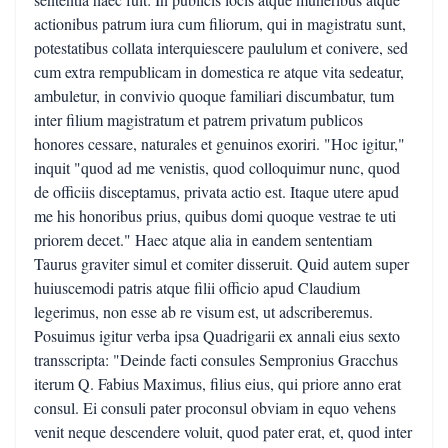
actionibus patrum iura cum filiorum, qui in magistratu sunt,
potestatibus collata interquiescere paululum et conivere, sed
cum extra rempublicam in domestica re atque vita sedeatur,
ambuletur, in convivio quoque familiari discumbatur, tum
inter filium magistratum et patrem privatum publicos
honores cessare, naturales et genuinos exoriri. "Hoc igitur,"
inquit "quod ad me venistis, quod colloquimur nunc, quod
de officiis disceptamus, privata actio est. Itaque utere apud
me his honoribus prius, quibus domi quoque vestrae te uti
priorem decet." Haec atque alia in eandem sententiam
Taurus graviter simul et comiter disseruit. Quid autem super
huiuscemodi patris atque filii officio apud Claudium
legerimus, non esse ab re visum est, ut adscriberemus.
Posuimus igitur verba ipsa Quadrigarii ex annali eius sexto
transscripta: "Deinde facti consules Sempronius Gracchus
iterum Q. Fabius Maximus, filius eius, qui priore anno erat
consul. Ei consuli pater proconsul obviam in equo vehens
venit neque descendere voluit, quod pater erat, et, quod inter