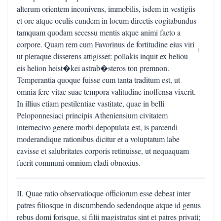
alterum orientem inconivens, immobilis, isdem in vestigiis
et ore atque oculis eundem in locum directis cogitabundus
tamquam quodam secessu mentis atque animi facto a
corpore. Quam rem cum Favorinus de fortitudine eius viri
1
ut pleraque disserens attigisset: pollakis inquit ex heliou
eis helion heist�kei astrab�steros ton premnon.
Temperantia quoque fuisse eum tanta traditum est, ut
omnia fere vitae suae tempora valitudine inoffensa vixerit.
In illius etiam pestilentiae vastitate, quae in belli
Peloponnesiaci principis Atheniensium civitatem
internecivo genere morbi depopulata est, is parcendi
moderandique rationibus dicitur et a voluptatum labe
cavisse et salubritates corporis retinuisse, ut nequaquam
fuerit communi omnium cladi obnoxius.
II. Quae ratio observatioque officiorum esse debeat inter
patres filiosque in discumbendo sedendoque atque id genus
rebus domi forisque, si filii magistratus sint et patres privati;