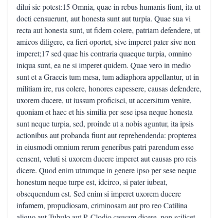
dilui sic potest:15 Omnia, quae in rebus humanis fiunt, ita ut
docti censuerunt, aut honesta sunt aut turpia. Quae sua vi
recta aut honesta sunt, ut fidem colere, patriam defendere, ut
amicos diligere, ea fieri oportet, sive imperet pater sive non
imperet;17 sed quae his contraria quaeque turpia, omnino
iniqua sunt, ea ne si imperet quidem. Quae vero in medio
sunt et a Graecis tum mesa, tum adiaphora appellantur, ut in
militiam ire, rus colere, honores capessere, causas defendere,
uxorem ducere, ut iussum proficisci, ut accersitum venire,
quoniam et haec et his similia per sese ipsa neque honesta
sunt neque turpia, sed, proinde ut a nobis aguntur, ita ipsis
actionibus aut probanda fiunt aut reprehendenda: propterea
in eiusmodi omnium rerum generibus patri parendum esse
censent, veluti si uxorem ducere imperet aut causas pro reis
dicere. Quod enim utrumque in genere ipso per sese neque
honestum neque turpe est, idcirco, si pater iubeat,
obsequendum est. Sed enim si imperet uxorem ducere
infamem, propudiosam, criminosam aut pro reo Catilina
aliquo aut Tubulo aut P. Clodio causam dicere, non scilicet