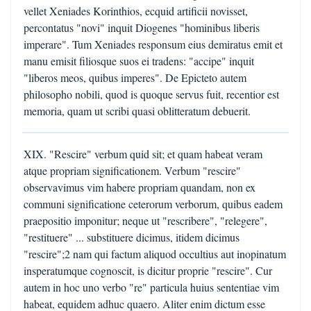
vellet Xeniades Korinthios, ecquid artificii novisset,
percontatus "novi" inquit Diogenes "hominibus liberis
imperare". Tum Xeniades responsum eius demiratus emit et
manu emisit filiosque suos ei tradens: "accipe" inquit
"liberos meos, quibus imperes". De Epicteto autem
philosopho nobili, quod is quoque servus fuit, recentior est
memoria, quam ut scribi quasi oblitteratum debuerit.
XIX. "Rescire" verbum quid sit; et quam habeat veram
atque propriam significationem. Verbum "rescire"
observavimus vim habere propriam quandam, non ex
communi significatione ceterorum verborum, quibus eadem
praepositio imponitur; neque ut "rescribere", "relegere",
"restituere" ... substituere dicimus, itidem dicimus
"rescire";2 nam qui factum aliquod occultius aut inopinatum
insperatumque cognoscit, is dicitur proprie "rescire". Cur
autem in hoc uno verbo "re" particula huius sententiae vim
habeat, equidem adhuc quaero. Aliter enim dictum esse