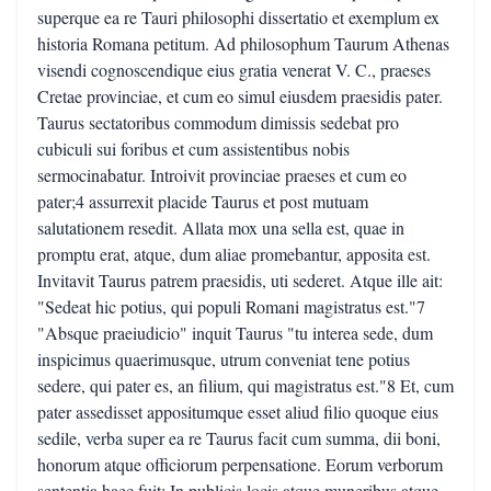
superque ea re Tauri philosophi dissertatio et exemplum ex
historia Romana petitum. Ad philosophum Taurum Athenas
visendi cognoscendique eius gratia venerat V. C., praeses
Cretae provinciae, et cum eo simul eiusdem praesidis pater.
Taurus sectatoribus commodum dimissis sedebat pro
cubiculi sui foribus et cum assistentibus nobis
sermocinabatur. Introivit provinciae praeses et cum eo
pater;4 assurrexit placide Taurus et post mutuam
salutationem resedit. Allata mox una sella est, quae in
promptu erat, atque, dum aliae promebantur, apposita est.
Invitavit Taurus patrem praesidis, uti sederet. Atque ille ait:
"Sedeat hic potius, qui populi Romani magistratus est."7
"Absque praeiudicio" inquit Taurus "tu interea sede, dum
inspicimus quaerimusque, utrum conveniat tene potius
sedere, qui pater es, an filium, qui magistratus est."8 Et, cum
pater assedisset appositumque esset aliud filio quoque eius
sedile, verba super ea re Taurus facit cum summa, dii boni,
honorum atque officiorum perpensatione. Eorum verborum
sententia haec fuit: In publicis locis atque muneribus atque