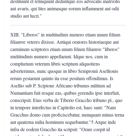
destituunt et relinquunt deduntque eos advocatis malivolis
aut avaris, qui lites animasque eorum inflamment aut odii
studio aut lucri."
XIII. "Liberos" in multitudinis numero etiam unum filium
filiamve veteres dixisse. Antiqui oratores historiaeque aut
carminum scriptores etiam unum filium filiamve "liberos"
multitudinis numero appellarunt. Idque nos, cum in
complurium veterum libris scriptum aliquotiens
adverterimus, nunc quoque in libro Sempronii Asellionis
rerum gestarunt quinto ita esse positum offendimus. Is
Asellio sub P. Scipione Africano tribunus militum ad
Numantiam fuit resque eas, quibus gerendis ipse interfuit,
conscripsit. Eius verba de Tiberio Graccho tribuno pl., quo
in tempore interfectus in Capitolio est, haec sunt: "Nam
Gracchus domo cum proficiscebatur, numquam minus terna
aut quaterna milia hominum sequebantur."5 Atque inde
infra de eodem Graccho ita scripsit: "Orare coepit id