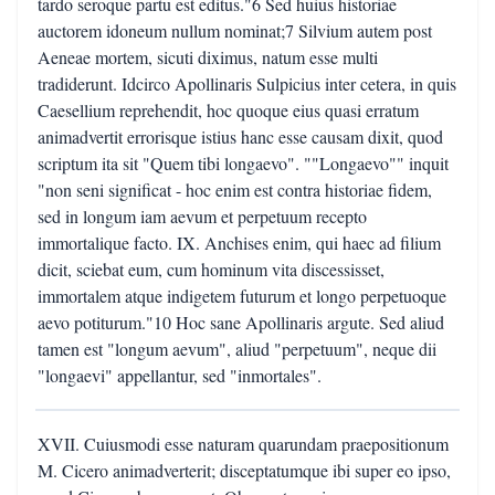
tardo seroque partu est editus."6 Sed huius historiae
auctorem idoneum nullum nominat;7 Silvium autem post
Aeneae mortem, sicuti diximus, natum esse multi
tradiderunt. Idcirco Apollinaris Sulpicius inter cetera, in quis
Caesellium reprehendit, hoc quoque eius quasi erratum
animadvertit errorisque istius hanc esse causam dixit, quod
scriptum ita sit "Quem tibi longaevo". ""Longaevo"" inquit
"non seni significat - hoc enim est contra historiae fidem,
sed in longum iam aevum et perpetuum recepto
immortalique facto. IX. Anchises enim, qui haec ad filium
dicit, sciebat eum, cum hominum vita discessisset,
immortalem atque indigetem futurum et longo perpetuoque
aevo potiturum."10 Hoc sane Apollinaris argute. Sed aliud
tamen est "longum aevum", aliud "perpetuum", neque dii
"longaevi" appellantur, sed "inmortales".
XVII. Cuiusmodi esse naturam quarundam praepositionum
M. Cicero animadverterit; disceptatumque ibi super eo ipso,