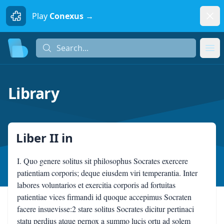
Dism
Play
Conexus →
Search...
Search...
Ope
Library
Liber II
in
I. Quo genere solitus sit philosophus Socrates exercere
patientiam corporis; deque eiusdem viri temperantia. Inter
labores voluntarios et exercitia corporis ad fortuitas
patientiae vices firmandi id quoque accepimus Socraten
facere insuevisse:2 stare solitus Socrates dicitur pertinaci
statu perdius atque pernox a summo lucis ortu ad solem