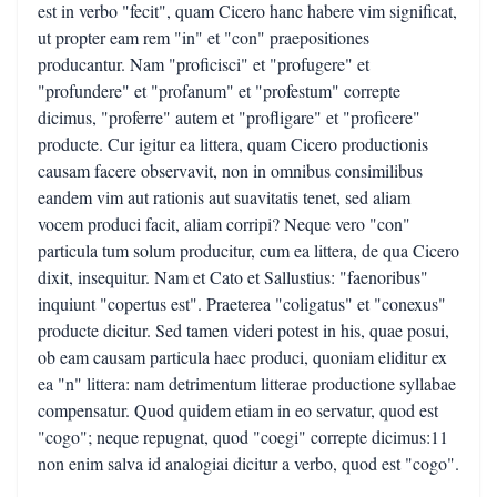
est in verbo "fecit", quam Cicero hanc habere vim significat,
ut propter eam rem "in" et "con" praepositiones
producantur. Nam "proficisci" et "profugere" et
"profundere" et "profanum" et "profestum" correpte
dicimus, "proferre" autem et "profligare" et "proficere"
producte. Cur igitur ea littera, quam Cicero productionis
causam facere observavit, non in omnibus consimilibus
eandem vim aut rationis aut suavitatis tenet, sed aliam
vocem produci facit, aliam corripi? Neque vero "con"
particula tum solum producitur, cum ea littera, de qua Cicero
dixit, insequitur. Nam et Cato et Sallustius: "faenoribus"
inquiunt "copertus est". Praeterea "coligatus" et "conexus"
producte dicitur. Sed tamen videri potest in his, quae posui,
ob eam causam particula haec produci, quoniam eliditur ex
ea "n" littera: nam detrimentum litterae productione syllabae
compensatur. Quod quidem etiam in eo servatur, quod est
"cogo"; neque repugnat, quod "coegi" correpte dicimus:11
non enim salva id analogiai dicitur a verbo, quod est "cogo".