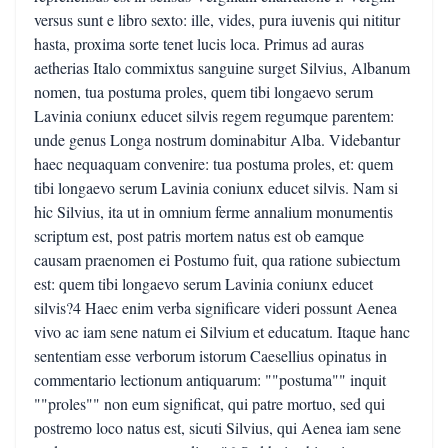
versus sunt e libro sexto: ille, vides, pura iuvenis qui nititur
hasta, proxima sorte tenet lucis loca. Primus ad auras
aetherias Italo commixtus sanguine surget Silvius, Albanum
nomen, tua postuma proles, quem tibi longaevo serum
Lavinia coniunx educet silvis regem regumque parentem:
unde genus Longa nostrum dominabitur Alba. Videbantur
haec nequaquam convenire: tua postuma proles, et: quem
tibi longaevo serum Lavinia coniunx educet silvis. Nam si
hic Silvius, ita ut in omnium ferme annalium monumentis
scriptum est, post patris mortem natus est ob eamque
causam praenomen ei Postumo fuit, qua ratione subiectum
est: quem tibi longaevo serum Lavinia coniunx educet
silvis?4 Haec enim verba significare videri possunt Aenea
vivo ac iam sene natum ei Silvium et educatum. Itaque hanc
sententiam esse verborum istorum Caesellius opinatus in
commentario lectionum antiquarum: ""postuma"" inquit
""proles"" non eum significat, qui patre mortuo, sed qui
postremo loco natus est, sicuti Silvius, qui Aenea iam sene