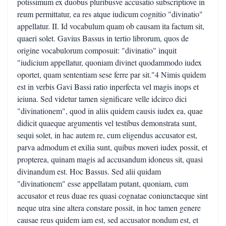
potissimum ex duobus pluribusve accusatio subscriptiove in
reum permittatur, ea res atque iudicum cognitio "divinatio"
appellatur. II. Id vocabulum quam ob causam ita factum sit,
quaeri solet. Gavius Bassus in tertio librorum, quos de
origine vocabulorum composuit: "divinatio" inquit
"iudicium appellatur, quoniam divinet quodammodo iudex
oportet, quam sententiam sese ferre par sit."4 Nimis quidem
est in verbis Gavi Bassi ratio inperfecta vel magis inops et
ieiuna. Sed videtur tamen significare velle idcirco dici
"divinationem", quod in aliis quidem causis iudex ea, quae
didicit quaeque argumentis vel testibus demonstrata sunt,
sequi solet, in hac autem re, cum eligendus accusator est,
parva admodum et exilia sunt, quibus moveri iudex possit, et
propterea, quinam magis ad accusandum idoneus sit, quasi
divinandum est. Hoc Bassus. Sed alii quidam
"divinationem" esse appellatam putant, quoniam, cum
accusator et reus duae res quasi cognatae coniunctaeque sint
neque utra sine altera constare possit, in hoc tamen genere
causae reus quidem iam est, sed accusator nondum est, et