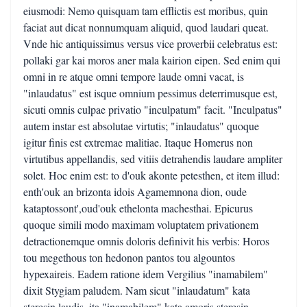
eiusmodi: Nemo quisquam tam efflictis est moribus, quin
faciat aut dicat nonnumquam aliquid, quod laudari queat.
Vnde hic antiquissimus versus vice proverbii celebratus est:
pollaki gar kai moros aner mala kairion eipen. Sed enim qui
omni in re atque omni tempore laude omni vacat, is
"inlaudatus" est isque omnium pessimus deterrimusque est,
sicuti omnis culpae privatio "inculpatum" facit. "Inculpatus"
autem instar est absolutae virtutis; "inlaudatus" quoque
igitur finis est extremae malitiae. Itaque Homerus non
virtutibus appellandis, sed vitiis detrahendis laudare ampliter
solet. Hoc enim est: to d'ouk akonte petesthen, et item illud:
enth'ouk an brizonta idois Agamemnona dion, oude
kataptossont',oud'ouk ethelonta machesthai. Epicurus
quoque simili modo maximam voluptatem privationem
detractionemque omnis doloris definivit his verbis: Horos
tou megethous ton hedonon pantos tou algountos
hypexaireis. Eadem ratione idem Vergilius "inamabilem"
dixit Stygiam paludem. Nam sicut "inlaudatum" kata
steresin laudis, ita "inamabilem" kata amoris steresin