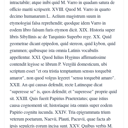
intractabile; atque inibi quid M. Varro in quadam satura de
officio mariti scripserit. XVIII. Quod M. Varro in quarto
decimo humanarum L. Aelium magistrum suum in
etymologiai falsa reprehendit; quodque idem Varro in
eodem libro falsum furis etymon dicit. XIX. Historia super
libris Sibyllinis ac de Tarquinio Superbo rege. XX. Quid
geometrae dicant epipedon, quid stereon, quid kybon, quid
grammen; quibusque ista omnia Latinis vocabulis
appellentur. XXI. Quod Iulius Hyginus affirmatissime
contendit legisse se librum P. Vergilii domesticum, ubi
scriptum esset "et ora tristia temptantum sensus torquebit
amaror", non quod volgus legeret "sensu torquebit amaro".
XXII. An qui causas defendit, recte Latineque dicat
"superesse se" is, quos defendit; et "superesse" proprie quid
sit. XXIII. Quis fuerit Papirius Praetextatus; quae istius
causa cognomenti sit; historiaque ista omnis super eodem
Papirio cognitu iucunda. XXIV. Tria epigrammata trium
veterum poetarum, Naevii, Plauti, Pacuvii, quae facta ab
ipsis sepulcris eorum incisa sunt. XXV. Quibus verbis M.