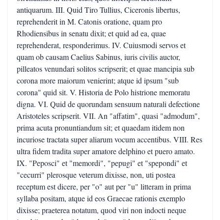
antiquarum. III. Quid Tiro Tullius, Ciceronis libertus,
reprehenderit in M. Catonis oratione, quam pro
Rhodiensibus in senatu dixit; et quid ad ea, quae
reprehenderat, responderimus. IV. Cuiusmodi servos et
quam ob causam Caelius Sabinus, iuris civilis auctor,
pilleatos venundari solitos scripserit; et quae mancipia sub
corona more maiorum venierint; atque id ipsum "sub
corona" quid sit. V. Historia de Polo histrione memoratu
digna. VI. Quid de quorundam sensuum naturali defectione
Aristoteles scripserit. VII. An "affatim", quasi "admodum",
prima acuta pronuntiandum sit; et quaedam itidem non
incuriose tractata super aliarum vocum accentibus. VIII. Res
ultra fidem tradita super amatore delphino et puero amato.
IX. "Peposci" et "memordi", "pepugi" et "spepondi" et
"cecurri" plerosque veterum dixisse, non, uti postea
receptum est dicere, per "o" aut per "u" litteram in prima
syllaba positam, atque id eos Graecae rationis exemplo
dixisse; praeterea notatum, quod viri non indocti neque