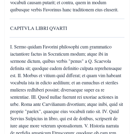
vocabuli causam putarit; et contra, quem in modum
quibusque verbis Favorinus hanc traditionem eius eluserit.
CAPITVLA LIBRI QVARTI
I. Sermo quidam Favorini philosophi cum grammatico
iactantiore factus in Socraticum modum; atque ibi in
sermone dictum, quibus verbis "penus" a Q. Scaevola
definita sit; quodque eadem definitio culpata reprehensaque
est. II. Morbus et vitium quid differat; et quam vim habeant
vocabula ista in edicto aedilium; et an eunuchus et steriles
mulieres redhiberi possint; diversaeque super ea re
sententiae. III. Quod nullae fuerunt rei uxoriae actiones in
urbe. Roma ante Carvilianum divortium; atque inibi, quid sit
proprie "paelex", quaeque eius vocabuli ratio sit. IV. Quid
Servius Sulpicius in libro, qui est de dotibus, scripserit de
iure atque more veterum sponsaliorum. V. Historia narrata
de perfidia aruspicum Etruscorum; quodque ob eam rem