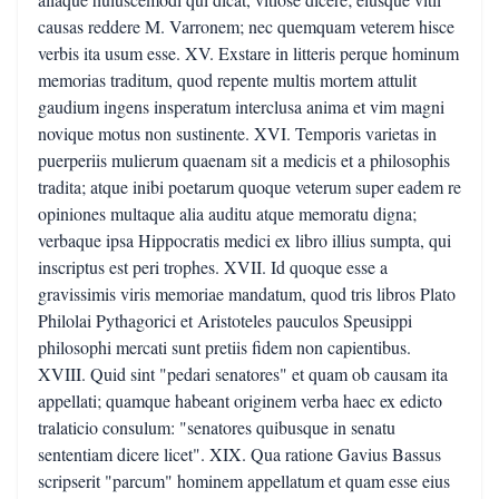
causas reddere M. Varronem; nec quemquam veterem hisce
verbis ita usum esse. XV. Exstare in litteris perque hominum
memorias traditum, quod repente multis mortem attulit
gaudium ingens insperatum interclusa anima et vim magni
novique motus non sustinente. XVI. Temporis varietas in
puerperiis mulierum quaenam sit a medicis et a philosophis
tradita; atque inibi poetarum quoque veterum super eadem re
opiniones multaque alia auditu atque memoratu digna;
verbaque ipsa Hippocratis medici ex libro illius sumpta, qui
inscriptus est peri trophes. XVII. Id quoque esse a
gravissimis viris memoriae mandatum, quod tris libros Plato
Philolai Pythagorici et Aristoteles pauculos Speusippi
philosophi mercati sunt pretiis fidem non capientibus.
XVIII. Quid sint "pedari senatores" et quam ob causam ita
appellati; quamque habeant originem verba haec ex edicto
tralaticio consulum: "senatores quibusque in senatu
sententiam dicere licet". XIX. Qua ratione Gavius Bassus
scripserit "parcum" hominem appellatum et quam esse eius