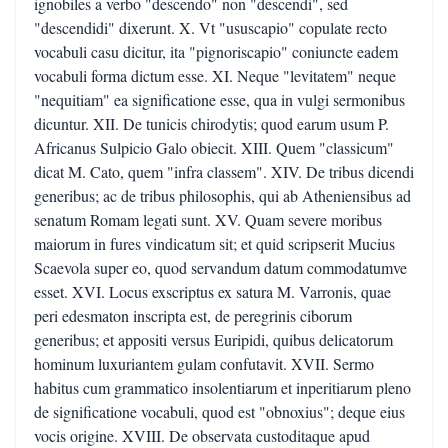
ignobiles a verbo "descendo" non "descendi", sed
"descendidi" dixerunt. X. Vt "ususcapio" copulate recto
vocabuli casu dicitur, ita "pignoriscapio" coniuncte eadem
vocabuli forma dictum esse. XI. Neque "levitatem" neque
"nequitiam" ea significatione esse, qua in vulgi sermonibus
dicuntur. XII. De tunicis chirodytis; quod earum usum P.
Africanus Sulpicio Galo obiecit. XIII. Quem "classicum"
dicat M. Cato, quem "infra classem". XIV. De tribus dicendi
generibus; ac de tribus philosophis, qui ab Atheniensibus ad
senatum Romam legati sunt. XV. Quam severe moribus
maiorum in fures vindicatum sit; et quid scripserit Mucius
Scaevola super eo, quod servandum datum commodatumve
esset. XVI. Locus exscriptus ex satura M. Varronis, quae
peri edesmaton inscripta est, de peregrinis ciborum
generibus; et appositi versus Euripidi, quibus delicatorum
hominum luxuriantem gulam confutavit. XVII. Sermo
habitus cum grammatico insolentiarum et inperitiarum pleno
de significatione vocabuli, quod est "obnoxius"; deque eius
vocis origine. XVIII. De observata custoditaque apud