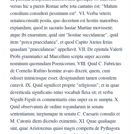
versus hic a pueris Romae urbe tota cantatus est: "Malum
consilium consultori pessimum est". VI. Verba veteris
senatusconsulti posita, quo decretum est hostiis maioribus
expiandum, quod in sacrario hastae Martiae movissent;
atque ibi enarratum, quid sint "hostiae succidaneae", quid
item "porca praecidanea", et quod Capito Ateius ferias
quasdam "praecidaneas" appellavit. VII. De epistula Valerii
Probi grammatici ad Marcellum scripta super accentu
nominum quorundam Poenicorum. VIII. Quid C. Fabricius
de Cornelio Rufino homine avaro dixerit, quem, cum
odisset inimicusque esset, designandum tamen consulem
curavit. IX. Quid significet proprie "religiosus"; et in quae
deverticula significatio istius vocabuli flexa sit; et verba
Nigidii Figuli ex commentariis eius super ea re sumpta. X.
Quid observatum de ordine rogandarum in senatu
sententiarum; iurgiumque in senatu C. Caesaris consulis et
M. Catonis diem dicendo eximentis. XI. Quae qualiaque
sint, quae Aristoxenus quasi magis comperta de Pythagora