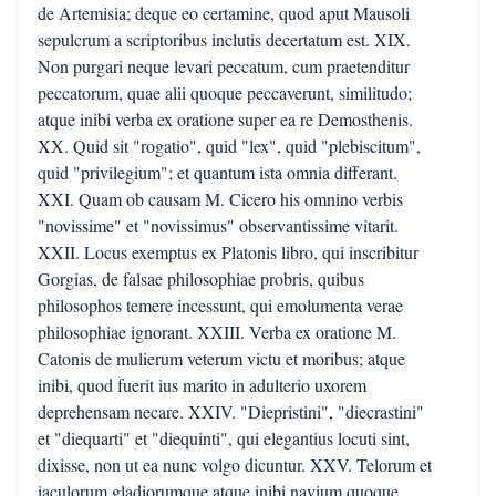
de Artemisia; deque eo certamine, quod aput Mausoli
sepulcrum a scriptoribus inclutis decertatum est. XIX.
Non purgari neque levari peccatum, cum praetenditur
peccatorum, quae alii quoque peccaverunt, similitudo;
atque inibi verba ex oratione super ea re Demosthenis.
XX. Quid sit "rogatio", quid "lex", quid "plebiscitum",
quid "privilegium"; et quantum ista omnia differant.
XXI. Quam ob causam M. Cicero his omnino verbis
"novissime" et "novissimus" observantissime vitarit.
XXII. Locus exemptus ex Platonis libro, qui inscribitur
Gorgias, de falsae philosophiae probris, quibus
philosophos temere incessunt, qui emolumenta verae
philosophiae ignorant. XXIII. Verba ex oratione M.
Catonis de mulierum veterum victu et moribus; atque
inibi, quod fuerit ius marito in adulterio uxorem
deprehensam necare. XXIV. "Diepristini", "diecrastini"
et "diequarti" et "diequinti", qui elegantius locuti sint,
dixisse, non ut ea nunc volgo dicuntur. XXV. Telorum et
iaculorum gladiorumque atque inibi navium quoque