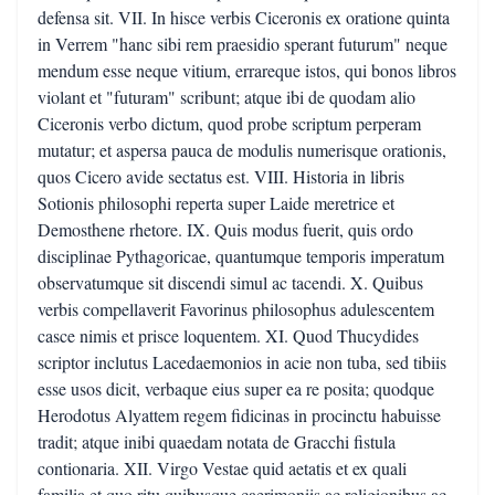
defensa sit. VII. In hisce verbis Ciceronis ex oratione quinta
in Verrem "hanc sibi rem praesidio sperant futurum" neque
mendum esse neque vitium, errareque istos, qui bonos libros
violant et "futuram" scribunt; atque ibi de quodam alio
Ciceronis verbo dictum, quod probe scriptum perperam
mutatur; et aspersa pauca de modulis numerisque orationis,
quos Cicero avide sectatus est. VIII. Historia in libris
Sotionis philosophi reperta super Laide meretrice et
Demosthene rhetore. IX. Quis modus fuerit, quis ordo
disciplinae Pythagoricae, quantumque temporis imperatum
observatumque sit discendi simul ac tacendi. X. Quibus
verbis compellaverit Favorinus philosophus adulescentem
casce nimis et prisce loquentem. XI. Quod Thucydides
scriptor inclutus Lacedaemonios in acie non tuba, sed tibiis
esse usos dicit, verbaque eius super ea re posita; quodque
Herodotus Alyattem regem fidicinas in procinctu habuisse
tradit; atque inibi quaedam notata de Gracchi fistula
contionaria. XII. Virgo Vestae quid aetatis et ex quali
familia et quo ritu quibusque caerimoniis ac religionibus ac