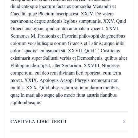
diiudicatioque locorum facta ex comoedia Menandri et
Caecilii, quae Plocium inscripta est. XXIV. De vetere
parsimonia; deque antiquis legibus sumptuariis. XXV. Quid
Graeci analogian, quid contra anomalian vocent. XXVI.
Sermones M. Frontonis et Favorini philosophi de generibus
colorum vocabulisque eorum Graecis et Latinis; atque inibi
color "spadix" cuiusmodi sit. XXVII. Quid T. Castricius
existimarit super Sallustii verbis et Demosthenis, quibus alter
Philippum descripsit, alter Sertorium. XXVIII. Non esse
compertum, cui deo rem divinam fieri oporteat, cum terra
movet. XXIX. Apologus Aesopi Phrygis memoratu non
inutilis. XXX. Quid observatum sit in undarum motibus,
quae in mari alio atque alio modo fiunt austris flantibus
aquilonibusque.
CAPITVLA LIBRI TERTII
5