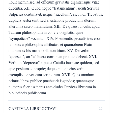
libuit meminisse, ad officium gravitatis dignitatisque vitae
ducentia. XII. Quod neque "testamentum", sicuti Servius
Sulpicius existimavit, neque "sacellum", sicuti C. Trebatius,
duplicia verba sunt, sed a testatione productum alterum,
alterum a sacro imminutum. XIII. De quaestiunculis apud
Taurum philosophum in convivio agitatis, quae
"sympoticae" vocantur. XIV. Poeniendis peccatis tres esse
rationes a philosophis attributas; et quamobrem Plato
duarum ex his meminerit, non trium. XV. De verbo
"quiesco", an "e" littera corripi an produci debeat. XVI.
Verbum "deprecor" a poeta Catullo inusitate quidem, sed
apte positum et proprie; deque ratione eius verbi
exemplisque veterum scriptorum. XVII. Quis omnium
primus libros publice praebuerit legendos; quantusque
numerus fuerit Athenis ante clades Persicas librorum in
bibliothecis publicorum.
CAPITVLA LIBRI OCTAVI
15