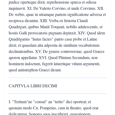
pudice operteque dixit, reprehensione spurca et odiosa
inquinavit. XI. De Valerio Corvino; et unde Corvinus. XII.
De verbis, quae in utramque partem significatione adversa et
reciproca dicuntur. XIII. Verba ex historia Claudi
Quadrigari, quibus Manli Torquati, nobilis adulescentis, et
hostis Galli provocatoris pugnam depinxit. XIV. Quod idem
Quadrigarius "huius facies" patrio casu probe et Latine
dixit; et quaedam alia adposita de similium vocabulorum
declinationibus. XV. De genere controversiae, quod Graece
aporon appellatur. XVI. Quod Plinium Secundum, non
hominem indoctum, fugerit latueritque vitium argumenti,
quod antistrephon Graeci dicunt.
CAPITVLA LIBRI DECIMI
I. "Tertium"ne "consul" an "tertio" dici oporteat; et
quonam modo Cn. Pompeius, cum in theatro, quod erat
dedicaturus, honores suos inscriberet, quaestionem