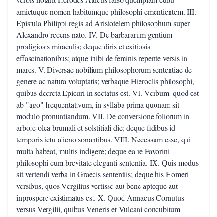
amictuque nomen habitumque philosophi ementientem. III.
Epistula Philippi regis ad Aristotelem philosophum super
Alexandro recens nato. IV. De barbararum gentium
prodigiosis miraculis; deque diris et exitiosis
effascinationibus; atque inibi de feminis repente versis in
mares. V. Diversae nobilium philosophorum sententiae de
genere ac natura voluptatis; verbaque Hieroclis philosophi,
quibus decreta Epicuri in sectatus est. VI. Verbum, quod est
ab "ago" frequentativum, in syllaba prima quonam sit
modulo pronuntiandum. VII. De conversione foliorum in
arbore olea brumali et solstitiali die; deque fidibus id
temporis ictu alieno sonantibus. VIII. Necessum esse, qui
multa habeat, multis indigere; deque ea re Favorini
philosophi cum brevitate eleganti sententia. IX. Quis modus
sit vertendi verba in Graecis sententiis; deque his Homeri
versibus, quos Vergilius vertisse aut bene apteque aut
inprospere existimatus est. X. Quod Annaeus Cornutus
versus Vergilii, quibus Veneris et Vulcani concubitum