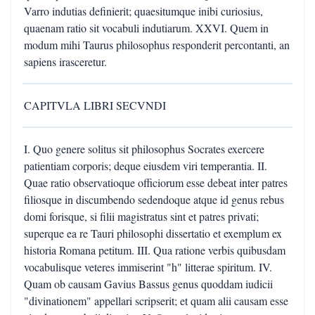
Varro indutias definierit; quaesitumque inibi curiosius,
quaenam ratio sit vocabuli indutiarum. XXVI. Quem in
modum mihi Taurus philosophus responderit percontanti, an
sapiens irasceretur.
CAPITVLA LIBRI SECVNDI
I. Quo genere solitus sit philosophus Socrates exercere
patientiam corporis; deque eiusdem viri temperantia. II.
Quae ratio observatioque officiorum esse debeat inter patres
filiosque in discumbendo sedendoque atque id genus rebus
domi forisque, si filii magistratus sint et patres privati;
superque ea re Tauri philosophi dissertatio et exemplum ex
historia Romana petitum. III. Qua ratione verbis quibusdam
vocabulisque veteres immiserint "h" litterae spiritum. IV.
Quam ob causam Gavius Bassus genus quoddam iudicii
"divinationem" appellari scripserit; et quam alii causam esse