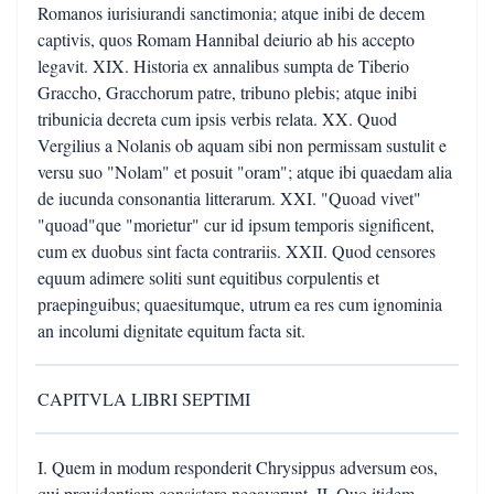
Romanos iurisiurandi sanctimonia; atque inibi de decem
captivis, quos Romam Hannibal deiurio ab his accepto
legavit. XIX. Historia ex annalibus sumpta de Tiberio
Graccho, Gracchorum patre, tribuno plebis; atque inibi
tribunicia decreta cum ipsis verbis relata. XX. Quod
Vergilius a Nolanis ob aquam sibi non permissam sustulit e
versu suo "Nolam" et posuit "oram"; atque ibi quaedam alia
de iucunda consonantia litterarum. XXI. "Quoad vivet"
"quoad"que "morietur" cur id ipsum temporis significent,
cum ex duobus sint facta contrariis. XXII. Quod censores
equum adimere soliti sunt equitibus corpulentis et
praepinguibus; quaesitumque, utrum ea res cum ignominia
an incolumi dignitate equitum facta sit.
CAPITVLA LIBRI SEPTIMI
I. Quem in modum responderit Chrysippus adversum eos,
qui providentiam consistere negaverunt. II. Quo itidem