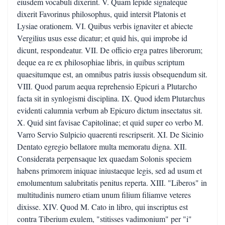
eiusdem vocabuli dixerint. V. Quam lepide signateque
dixerit Favorinus philosophus, quid intersit Platonis et
Lysiae orationem. VI. Quibus verbis ignaviter et abiecte
Vergilius usus esse dicatur; et quid his, qui improbe id
dicunt, respondeatur. VII. De officio erga patres liberorum;
deque ea re ex philosophiae libris, in quibus scriptum
quaesitumque est, an omnibus patris iussis obsequendum sit.
VIII. Quod parum aequa reprehensio Epicuri a Plutarcho
facta sit in synlogismi disciplina. IX. Quod idem Plutarchus
evidenti calumnia verbum ab Epicuro dictum insectatus sit.
X. Quid sint favisae Capitolinae; et quid super eo verbo M.
Varro Servio Sulpicio quaerenti rescripserit. XI. De Sicinio
Dentato egregio bellatore multa memoratu digna. XII.
Considerata perpensaque lex quaedam Solonis speciem
habens primorem iniquae iniustaeque legis, sed ad usum et
emolumentum salubritatis penitus reperta. XIII. "Liberos" in
multitudinis numero etiam unum filium filiamve veteres
dixisse. XIV. Quod M. Cato in libro, qui inscriptus est
contra Tiberium exulem, "stitisses vadimonium" per "i"