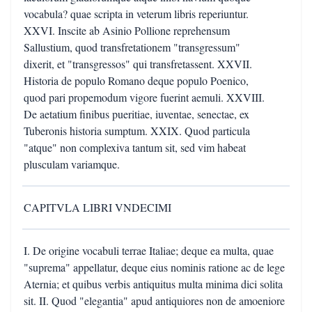
vocabula? quae scripta in veterum libris reperiuntur.
XXVI. Inscite ab Asinio Pollione reprehensum
Sallustium, quod transfretationem "transgressum"
dixerit, et "transgressos" qui transfretassent. XXVII.
Historia de populo Romano deque populo Poenico,
quod pari propemodum vigore fuerint aemuli. XXVIII.
De aetatium finibus pueritiae, iuventae, senectae, ex
Tuberonis historia sumptum. XXIX. Quod particula
"atque" non complexiva tantum sit, sed vim habeat
plusculam variamque.
CAPITVLA LIBRI VNDECIMI
I. De origine vocabuli terrae Italiae; deque ea multa, quae
"suprema" appellatur, deque eius nominis ratione ac de lege
Aternia; et quibus verbis antiquitus multa minima dici solita
sit. II. Quod "elegantia" apud antiquiores non de amoeniore