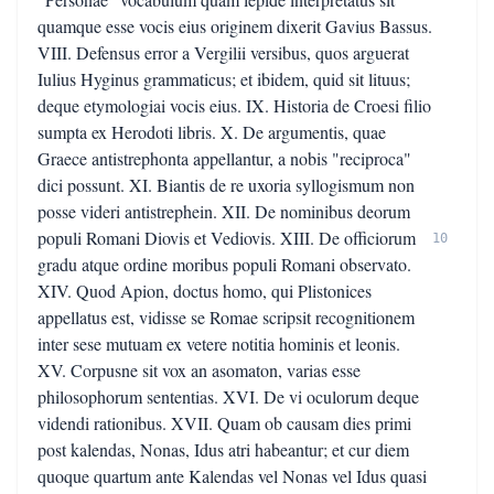
quamque esse vocis eius originem dixerit Gavius Bassus.
VIII. Defensus error a Vergilii versibus, quos arguerat
Iulius Hyginus grammaticus; et ibidem, quid sit lituus;
deque etymologiai vocis eius. IX. Historia de Croesi filio
sumpta ex Herodoti libris. X. De argumentis, quae
Graece antistrephonta appellantur, a nobis "reciproca"
dici possunt. XI. Biantis de re uxoria syllogismum non
posse videri antistrephein. XII. De nominibus deorum
populi Romani Diovis et Vediovis. XIII. De officiorum
10
gradu atque ordine moribus populi Romani observato.
XIV. Quod Apion, doctus homo, qui Plistonices
appellatus est, vidisse se Romae scripsit recognitionem
inter sese mutuam ex vetere notitia hominis et leonis.
XV. Corpusne sit vox an asomaton, varias esse
philosophorum sententias. XVI. De vi oculorum deque
videndi rationibus. XVII. Quam ob causam dies primi
post kalendas, Nonas, Idus atri habeantur; et cur diem
quoque quartum ante Kalendas vel Nonas vel Idus quasi