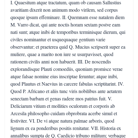
I. Quaesitum atque tractatum, quam ob causam Sallustius
avaritiam dixerit non animum modo virilem, sed corpus
quoque ipsum effeminare. II. Quemnam esse natalem diem
M. Varro dicat, qui ante noctis horam sextam postve eam
nati sunt; atque inibi de temporibus terminisque dierum, qui
civiles nominantur et usquequaque gentium varie
observantur; et praeterea quid Q. Mucius scripserit super ea
muliere, quae a marito non iure se usurpavisset, quod
rationem civilis anni non habuerit. III. De noscendis
explorandisque Plauti comoediis, quoniam promisce verae
atque falsae nomine eius inscriptae feruntur; atque inibi,
quod Plautus et Naevius in carcere fabulas scriptitarint. IV.
Quod P. Africano et aliis tunc viris nobilibus ante aetatem
senectam barbam et genas radere mos patrius fuit. V.
Deliciarum vitium et mollities oculorum et corporis ab
Arcesila philosopho cuidam obprobrata acerbe simul et
festiviter. VI. De vi atque natura palmae arboris, quod
lignum ex ea ponderibus positis renitatur. VII. Historia ex
annalibus sumpta de Q. Caedicio tribuno militum; verbaque