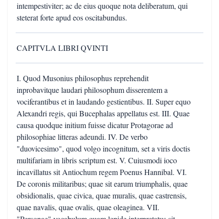
intempestiviter; ac de eius quoque nota deliberatum, qui
steterat forte apud eos oscitabundus.
CAPITVLA LIBRI QVINTI
I. Quod Musonius philosophus reprehendit
inprobavitque laudari philosophum disserentem a
vociferantibus et in laudando gestientibus. II. Super equo
Alexandri regis, qui Bucephalas appellatus est. III. Quae
causa quodque initium fuisse dicatur Protagorae ad
philosophiae litteras adeundi. IV. De verbo
"duovicesimo", quod volgo incognitum, set a viris doctis
multifariam in libris scriptum est. V. Cuiusmodi ioco
incavillatus sit Antiochum regem Poenus Hannibal. VI.
De coronis militaribus; quae sit earum triumphalis, quae
obsidionalis, quae civica, quae muralis, quae castrensis,
quae navalis, quae ovalis, quae oleaginea. VII.
"Personae" vocabulum quam lepide interpretatus sit