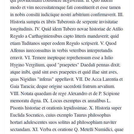
modo et vim necessitatemque fati constituerit et esse tamen
in nobis consilii iudiciique nostri arbitrium confirmaverit. III.
Historia sumpta ex libris Tuberonis de serpente invisitatae
longitudinis. IV. Quid idem Tubero novae historiae de Atilio
Regulo a Carthaginiensibus capto litteris mandaverit; quid
etiam Tuditanos super eodem Regulo scripserit. V. Quod
Alfenus iureconsultus in verbis veteribus interpretandis
erravit. VI. Temere inepteque reprehensum esse a Iulio
Hygino Vergilium, quod "praepetes" Daedali pennas dixit;
atque inibi, quid sint aves praepetes et quid illae sint aves,
quas Nigidius "inferas" appellavit. VII. De Acca Larentia et
Gaia Taracia; deque origine sacerdotii fratrum arvalium.
VIII. Notata quaedam de rege Alexandro et de P. Scipione
memoratu digna. IX. Locus exemptus ex annalibus L.
Pisonis historiae et orationis lepidissimae. X. Historia super
Euclida Socratico, cuius exemplo Taurus philosophus
hortari adulescentes suos solitus ad philosophiam naviter
sectandam. XI. Verba ex oratione Q. Metelli Numidici, quae