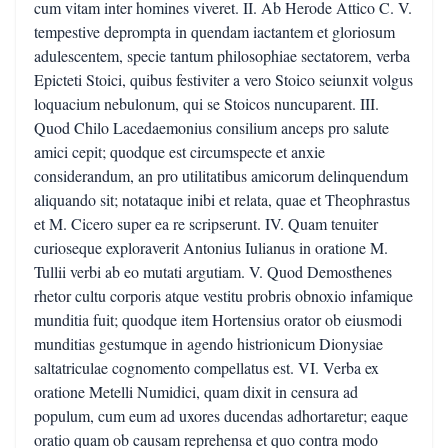
cum vitam inter homines viveret. II. Ab Herode Attico C. V.
tempestive deprompta in quendam iactantem et gloriosum
adulescentem, specie tantum philosophiae sectatorem, verba
Epicteti Stoici, quibus festiviter a vero Stoico seiunxit volgus
loquacium nebulonum, qui se Stoicos nuncuparent. III.
Quod Chilo Lacedaemonius consilium anceps pro salute
amici cepit; quodque est circumspecte et anxie
considerandum, an pro utilitatibus amicorum delinquendum
aliquando sit; notataque inibi et relata, quae et Theophrastus
et M. Cicero super ea re scripserunt. IV. Quam tenuiter
curioseque exploraverit Antonius Iulianus in oratione M.
Tullii verbi ab eo mutati argutiam. V. Quod Demosthenes
rhetor cultu corporis atque vestitu probris obnoxio infamique
munditia fuit; quodque item Hortensius orator ob eiusmodi
munditias gestumque in agendo histrionicum Dionysiae
saltatriculae cognomento compellatus est. VI. Verba ex
oratione Metelli Numidici, quam dixit in censura ad
populum, cum eum ad uxores ducendas adhortaretur; eaque
oratio quam ob causam reprehensa et quo contra modo