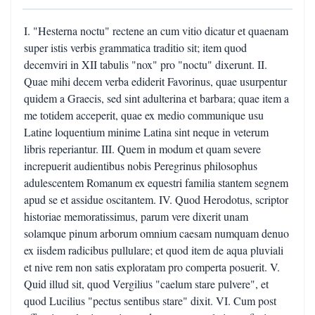
I. "Hesterna noctu" rectene an cum vitio dicatur et quaenam
super istis verbis grammatica traditio sit; item quod
decemviri in XII tabulis "nox" pro "noctu" dixerunt. II.
Quae mihi decem verba ediderit Favorinus, quae usurpentur
quidem a Graecis, sed sint adulterina et barbara; quae item a
me totidem acceperit, quae ex medio communique usu
Latine loquentium minime Latina sint neque in veterum
libris reperiantur. III. Quem in modum et quam severe
increpuerit audientibus nobis Peregrinus philosophus
adulescentem Romanum ex equestri familia stantem segnem
apud se et assidue oscitantem. IV. Quod Herodotus, scriptor
historiae memoratissimus, parum vere dixerit unam
solamque pinum arborum omnium caesam numquam denuo
ex iisdem radicibus pullulare; et quod item de aqua pluviali
et nive rem non satis exploratam pro comperta posuerit. V.
Quid illud sit, quod Vergilius "caelum stare pulvere", et
quod Lucilius "pectus sentibus stare" dixit. VI. Cum post