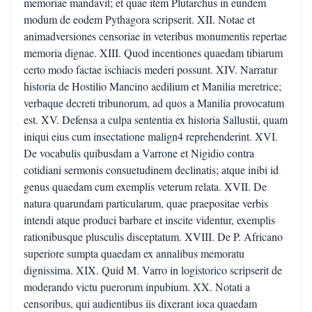
memoriae mandavit; et quae item Plutarchus in eundem
modum de eodem Pythagora scripserit. XII. Notae et
animadversiones censoriae in veteribus monumentis repertae
memoria dignae. XIII. Quod incentiones quaedam tibiarum
certo modo factae ischiacis mederi possunt. XIV. Narratur
historia de Hostilio Mancino aedilium et Manilia meretrice;
verbaque decreti tribunorum, ad quos a Manilia provocatum
est. XV. Defensa a culpa sententia ex historia Sallustii, quam
iniqui eius cum insectatione malign4 reprehenderint. XVI.
De vocabulis quibusdam a Varrone et Nigidio contra
cotidiani sermonis consuetudinem declinatis; atque inibi id
genus quaedam cum exemplis veterum relata. XVII. De
natura quarundam particularum, quae praepositae verbis
intendi atque produci barbare et inscite videntur, exemplis
rationibusque plusculis disceptatum. XVIII. De P. Africano
superiore sumpta quaedam ex annalibus memoratu
dignissima. XIX. Quid M. Varro in logistorico scripserit de
moderando victu puerorum inpubium. XX. Notati a
censoribus, qui audientibus iis dixerant ioca quaedam