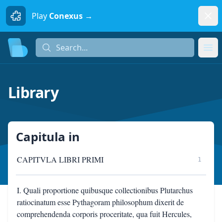
Dism
Play
Conexus →
Search...
Search...
Ope
Library
Capitula
in
CAPITVLA LIBRI PRIMI
1
I. Quali proportione quibusque collectionibus Plutarchus
ratiocinatum esse Pythagoram philosophum dixerit de
comprehendenda corporis proceritate, qua fuit Hercules,