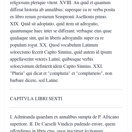
religiosum plerique vitent. XVIII. An quid et quantum
differat historia ab annalibus; superque ea re verba posita
ex libro rerum gestarum Sempronii Asellionis primo.
XIX. Quid sit adoptatio, quid item sit adrogatio,
quantumque haec inter se differant; verbaque eius quae
qualiaque sint, qui in liberis adrogandis super ea re
populum rogat. XX. Quod vocabulum Latinum
soloecismo fecerit Capito Sinnius, quid autem id ipsum
appellaverint veteres Latini; quibusque verbis
soloecismum definierit idem Capito Sinnius. XXI.
"Pluria" qui dicat et "compluria" et "compluriens", non
barbare dicere, sed Latine.
CAPITVLA LIBRI SEXTI
I. Admiranda quaedam ex annalibus sumpta de P. Africano
superiore. II. De Caeselli Vindicis pudendo errore, quem
offendimus in libris eius, quos inscripsit lectionum