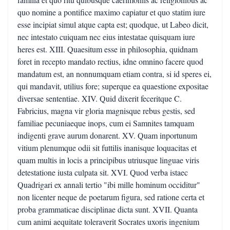
quo nomine a pontifice maximo capiatur et quo statim iure
esse incipiat simul atque capta est; quodque, ut Labeo dicit,
nec intestato cuiquam nec eius intestatae quisquam iure
heres est. XIII. Quaesitum esse in philosophia, quidnam
foret in recepto mandato rectius, idne omnino facere quod
mandatum est, an nonnumquam etiam contra, si id speres ei,
qui mandavit, utilius fore; superque ea quaestione expositae
diversae sententiae. XIV. Quid dixerit feceritque C.
Fabricius, magna vir gloria magnisque rebus gestis, sed
familiae pecuniaeque inops, cum ei Samnites tamquam
indigenti grave aurum donarent. XV. Quam inportunum
vitium plenumque odii sit futtilis inanisque loquacitas et
quam multis in locis a principibus utriusque linguae viris
detestatione iusta culpata sit. XVI. Quod verba istaec
Quadrigari ex annali tertio "ibi mille hominum occiditur"
non licenter neque de poetarum figura, sed ratione certa et
proba grammaticae disciplinae dicta sunt. XVII. Quanta
cum animi aequitate toleraverit Socrates uxoris ingenium