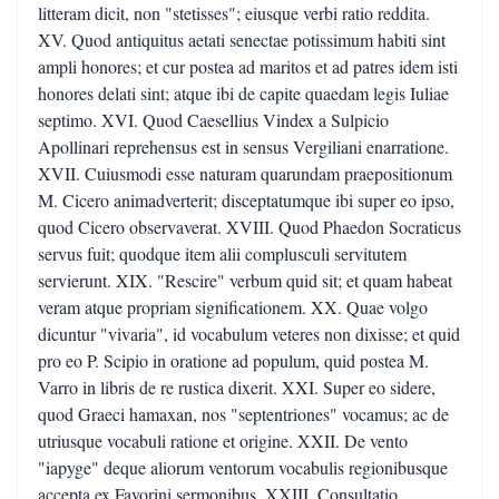
litteram dicit, non "stetisses"; eiusque verbi ratio reddita.
XV. Quod antiquitus aetati senectae potissimum habiti sint
ampli honores; et cur postea ad maritos et ad patres idem isti
honores delati sint; atque ibi de capite quaedam legis Iuliae
septimo. XVI. Quod Caesellius Vindex a Sulpicio
Apollinari reprehensus est in sensus Vergiliani enarratione.
XVII. Cuiusmodi esse naturam quarundam praepositionum
M. Cicero animadverterit; disceptatumque ibi super eo ipso,
quod Cicero observaverat. XVIII. Quod Phaedon Socraticus
servus fuit; quodque item alii complusculi servitutem
servierunt. XIX. "Rescire" verbum quid sit; et quam habeat
veram atque propriam significationem. XX. Quae volgo
dicuntur "vivaria", id vocabulum veteres non dixisse; et quid
pro eo P. Scipio in oratione ad populum, quid postea M.
Varro in libris de re rustica dixerit. XXI. Super eo sidere,
quod Graeci hamaxan, nos "septentriones" vocamus; ac de
utriusque vocabuli ratione et origine. XXII. De vento
"iapyge" deque aliorum ventorum vocabulis regionibusque
accepta ex Favorini sermonibus. XXIII. Consultatio