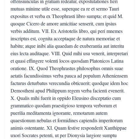
offensiunculas in gratiam redeatur, expostulationes fieri
mutuas minime utile esse, superque ea re et sermo Tauri
expositus et verba ex Theophrasti libro sumpta; et quid M.
quoque Cicero de amore amicitiae senserit, cum ipsius
verbis additum. VII. Ex Aristotelis libro, qui peri mnemes
inscriptus est, cognita acceptaque de natura memoriae et
habitu; atque inibi alia quaedam de exuberantia aut interitu
eius lecta auditaque. VIII. Quid mihi usu venerit, interpretari
et quasi effingere volenti locos quosdam Platonicos Latina
oratione. IX. Quod Theophrastus philosophus omnis suae
aetatis facundissimus verba pauca ad populum Atheniensem
facturus deturbatus verecundia obticuerit; quodque idem hoc
Demostheni apud Philippum regem verba facienti evenerit.
X. Qualis mihi fuerit in oppido Eleusino disceptatio cum
grammatico quodam praestigioso tempora verborum et
puerilia meditamenta ignorante, remotarum autem
quaestionum nebulas et formidines capiendis imperitorum
animis ostentante. XI. Quam festive responderit Xanthippae
uxori Socrates petenti, ut per Dionysia largiore sumptu