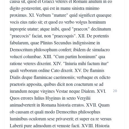
causa sit, quod et Graeci veteres et Romani anulum in eo
digito gestaverint, qui est in manu sinistra minimo
proximus. XI. Verbum "mature" quid significet quaeque
vocis eius ratio sit; et quod eo verbo volgus hominum
inproprie utatur; atque inibi, quod "praecox" declinatum
"praecocis" faciat, non "praecoquis". XII. De portentis
fabularum, quae Plinius Secundus indignissime in
Democritum philosophum confert; ibidem de simulacro
volucri columbae. XIII. "Cum partim hominum" qua
ratione veteres dixerint. XIV. "Iniuria mihi factum itur"
quali verborum ordine Cato dixerit. XV. De flaminis
Dialis deque flaminicae caerimoniis; verbaque ex edicto
praetoris apposita, quibus dicit non coacturum se ad
iurandum neque virgines Vestae neque Dialem. XVI.
20
Quos errores Iulius Hyginus in sexto Vergilii
animadverterit in Romana historia erratos. XVII. Quam
ob causam et quali modo Democritus philosophus
luminibus oculorum sese privaverit; et super ea re versus
Laberii pure admodum et venuste facti. XVIII. Historia