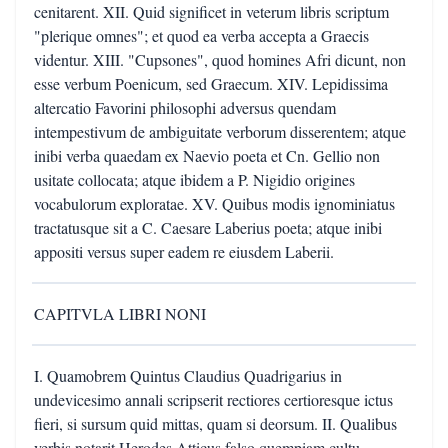
cenitarent. XII. Quid significet in veterum libris scriptum
"plerique omnes"; et quod ea verba accepta a Graecis
videntur. XIII. "Cupsones", quod homines Afri dicunt, non
esse verbum Poenicum, sed Graecum. XIV. Lepidissima
altercatio Favorini philosophi adversus quendam
intempestivum de ambiguitate verborum disserentem; atque
inibi verba quaedam ex Naevio poeta et Cn. Gellio non
usitate collocata; atque ibidem a P. Nigidio origines
vocabulorum exploratae. XV. Quibus modis ignominiatus
tractatusque sit a C. Caesare Laberius poeta; atque inibi
appositi versus super eadem re eiusdem Laberii.
CAPITVLA LIBRI NONI
I. Quamobrem Quintus Claudius Quadrigarius in
undevicesimo annali scripserit rectiores certioresque ictus
fieri, si sursum quid mittas, quam si deorsum. II. Qualibus
verbis notarit Herodes Atticus falso quempiam cultu