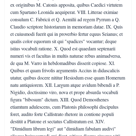
ex originibus M. Catonis apposita, quibus Caedici virtutem
cum Spartano Leonida aequiperat. VIII. Litterae eximiae
consulum C. Fabricii et Q. Aemilii ad regem Pyrrum a Q.
Claudio scriptore historiarum in memoriam datae. IX. Quis
et cuiusmodi fuerit qui in proverbio fertur equus Seianus; et
qualis color equorum sit qui "spadices" vocantur; deque
istius vocabuli ratione. X. Quod est quaedam septenarii
numeri vis et facultas in multis naturae rebus animadversa,
de qua M. Varro in hebdomadibus disserit copiose. XI.
Quibus et quam frivolis argumentis Accius in didascalicis
utatur, quibus docere nititur Hesiodum esse quam Homerum
natu antiquiorem. XII. Largum atque avidum bibendi a P.
Nigidio, doctissimo viro, nova et prope absurda vocabuli
figura "bibosum" dictum. XIII. Quod Demosthenes
etiamtum adulescens, cum Platonis philosophi discipulus
foret, audito forte Callistrato rhetore in contione populi
destitit a Platone et sectatus Callistratum est. XIV.
"Dimidium librum legi" aut "dimidiam fabulam audivi"
aliaque huiuscemodi qui dicat, vitiose dicere; eiusque vitii