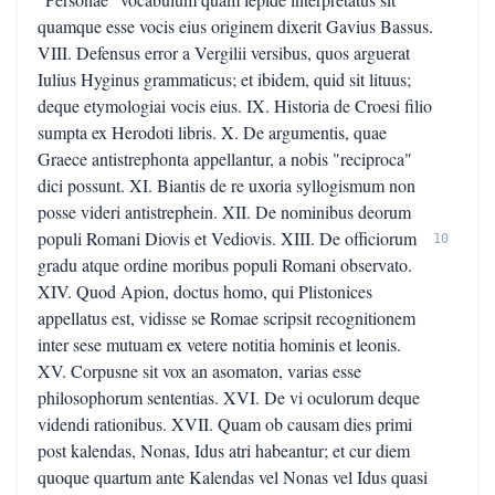
quamque esse vocis eius originem dixerit Gavius Bassus.
VIII. Defensus error a Vergilii versibus, quos arguerat
Iulius Hyginus grammaticus; et ibidem, quid sit lituus;
deque etymologiai vocis eius. IX. Historia de Croesi filio
sumpta ex Herodoti libris. X. De argumentis, quae
Graece antistrephonta appellantur, a nobis "reciproca"
dici possunt. XI. Biantis de re uxoria syllogismum non
posse videri antistrephein. XII. De nominibus deorum
populi Romani Diovis et Vediovis. XIII. De officiorum
10
gradu atque ordine moribus populi Romani observato.
XIV. Quod Apion, doctus homo, qui Plistonices
appellatus est, vidisse se Romae scripsit recognitionem
inter sese mutuam ex vetere notitia hominis et leonis.
XV. Corpusne sit vox an asomaton, varias esse
philosophorum sententias. XVI. De vi oculorum deque
videndi rationibus. XVII. Quam ob causam dies primi
post kalendas, Nonas, Idus atri habeantur; et cur diem
quoque quartum ante Kalendas vel Nonas vel Idus quasi