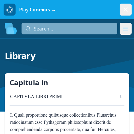
Dism
Play
Conexus →
Search...
Search...
Ope
Library
Capitula
in
CAPITVLA LIBRI PRIMI
1
I. Quali proportione quibusque collectionibus Plutarchus
ratiocinatum esse Pythagoram philosophum dixerit de
comprehendenda corporis proceritate, qua fuit Hercules,