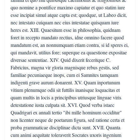
quo nomine a pontifice maximo capiatur et quo statim iure
esse incipiat simul atque capta est; quodque, ut Labeo dicit,
nec intestato cuiquam nec eius intestatae quisquam iure
heres est. XIII. Quaesitum esse in philosophia, quidnam
foret in recepto mandato rectius, idne omnino facere quod
mandatum est, an nonnumquam etiam contra, si id speres ei,
qui mandavit, utilius fore; superque ea quaestione expositae
diversae sententiae. XIV. Quid dixerit feceritque C.
Fabricius, magna vir gloria magnisque rebus gestis, sed
familiae pecuniaeque inops, cum ei Samnites tamquam
indigenti grave aurum donarent. XV. Quam inportunum
vitium plenumque odii sit futtilis inanisque loquacitas et
quam multis in locis a principibus utriusque linguae viris
detestatione iusta culpata sit. XVI. Quod verba istaec
Quadrigari ex annali tertio "ibi mille hominum occiditur"
non licenter neque de poetarum figura, sed ratione certa et
proba grammaticae disciplinae dicta sunt. XVII. Quanta
cum animi aequitate toleraverit Socrates uxoris ingenium