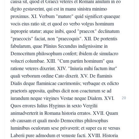
causa sit, quod et Graeci veteres et Romani anulum in eo
digito gestaverint, qui est in manu sinistra minimo
proximus. XI. Verbum "mature" quid significet quaeque
vocis eius ratio sit; et quod eo verbo volgus hominum
inproprie utatur; atque inibi, quod "praecox" declinatum
"praecocis" faciat, non "praecoquis". XII. De portentis
fabularum, quae Plinius Secundus indignissime in
Democritum philosophum confert; ibidem de simulacro
volucri columbae. XIII. "Cum partim hominum" qua
ratione veteres dixerint. XIV. "Iniuria mihi factum itur"
quali verborum ordine Cato dixerit. XV. De flaminis
Dialis deque flaminicae caerimoniis; verbaque ex edicto
praetoris apposita, quibus dicit non coacturum se ad
iurandum neque virgines Vestae neque Dialem. XVI.
20
Quos errores Iulius Hyginus in sexto Vergilii
animadverterit in Romana historia erratos. XVII. Quam
ob causam et quali modo Democritus philosophus
luminibus oculorum sese privaverit; et super ea re versus
Laberii pure admodum et venuste facti. XVIII. Historia