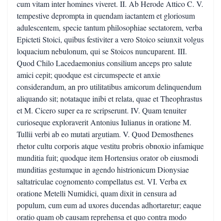
cum vitam inter homines viveret. II. Ab Herode Attico C. V.
tempestive deprompta in quendam iactantem et gloriosum
adulescentem, specie tantum philosophiae sectatorem, verba
Epicteti Stoici, quibus festiviter a vero Stoico seiunxit volgus
loquacium nebulonum, qui se Stoicos nuncuparent. III.
Quod Chilo Lacedaemonius consilium anceps pro salute
amici cepit; quodque est circumspecte et anxie
considerandum, an pro utilitatibus amicorum delinquendum
aliquando sit; notataque inibi et relata, quae et Theophrastus
et M. Cicero super ea re scripserunt. IV. Quam tenuiter
curioseque exploraverit Antonius Iulianus in oratione M.
Tullii verbi ab eo mutati argutiam. V. Quod Demosthenes
rhetor cultu corporis atque vestitu probris obnoxio infamique
munditia fuit; quodque item Hortensius orator ob eiusmodi
munditias gestumque in agendo histrionicum Dionysiae
saltatriculae cognomento compellatus est. VI. Verba ex
oratione Metelli Numidici, quam dixit in censura ad
populum, cum eum ad uxores ducendas adhortaretur; eaque
oratio quam ob causam reprehensa et quo contra modo