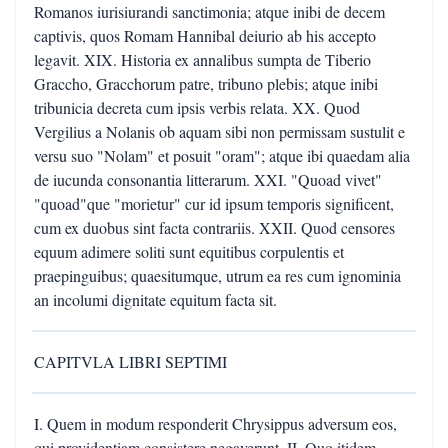
Romanos iurisiurandi sanctimonia; atque inibi de decem
captivis, quos Romam Hannibal deiurio ab his accepto
legavit. XIX. Historia ex annalibus sumpta de Tiberio
Graccho, Gracchorum patre, tribuno plebis; atque inibi
tribunicia decreta cum ipsis verbis relata. XX. Quod
Vergilius a Nolanis ob aquam sibi non permissam sustulit e
versu suo "Nolam" et posuit "oram"; atque ibi quaedam alia
de iucunda consonantia litterarum. XXI. "Quoad vivet"
"quoad"que "morietur" cur id ipsum temporis significent,
cum ex duobus sint facta contrariis. XXII. Quod censores
equum adimere soliti sunt equitibus corpulentis et
praepinguibus; quaesitumque, utrum ea res cum ignominia
an incolumi dignitate equitum facta sit.
CAPITVLA LIBRI SEPTIMI
I. Quem in modum responderit Chrysippus adversum eos,
qui providentiam consistere negaverunt. II. Quo itidem