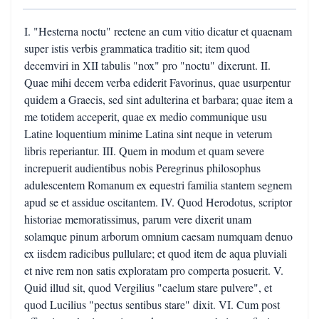
I. "Hesterna noctu" rectene an cum vitio dicatur et quaenam
super istis verbis grammatica traditio sit; item quod
decemviri in XII tabulis "nox" pro "noctu" dixerunt. II.
Quae mihi decem verba ediderit Favorinus, quae usurpentur
quidem a Graecis, sed sint adulterina et barbara; quae item a
me totidem acceperit, quae ex medio communique usu
Latine loquentium minime Latina sint neque in veterum
libris reperiantur. III. Quem in modum et quam severe
increpuerit audientibus nobis Peregrinus philosophus
adulescentem Romanum ex equestri familia stantem segnem
apud se et assidue oscitantem. IV. Quod Herodotus, scriptor
historiae memoratissimus, parum vere dixerit unam
solamque pinum arborum omnium caesam numquam denuo
ex iisdem radicibus pullulare; et quod item de aqua pluviali
et nive rem non satis exploratam pro comperta posuerit. V.
Quid illud sit, quod Vergilius "caelum stare pulvere", et
quod Lucilius "pectus sentibus stare" dixit. VI. Cum post