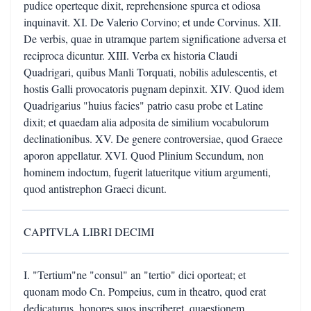
pudice operteque dixit, reprehensione spurca et odiosa
inquinavit. XI. De Valerio Corvino; et unde Corvinus. XII.
De verbis, quae in utramque partem significatione adversa et
reciproca dicuntur. XIII. Verba ex historia Claudi
Quadrigari, quibus Manli Torquati, nobilis adulescentis, et
hostis Galli provocatoris pugnam depinxit. XIV. Quod idem
Quadrigarius "huius facies" patrio casu probe et Latine
dixit; et quaedam alia adposita de similium vocabulorum
declinationibus. XV. De genere controversiae, quod Graece
aporon appellatur. XVI. Quod Plinium Secundum, non
hominem indoctum, fugerit latueritque vitium argumenti,
quod antistrephon Graeci dicunt.
CAPITVLA LIBRI DECIMI
I. "Tertium"ne "consul" an "tertio" dici oporteat; et
quonam modo Cn. Pompeius, cum in theatro, quod erat
dedicaturus, honores suos inscriberet, quaestionem