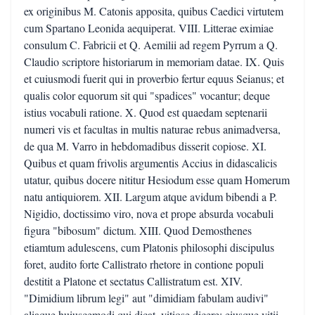
ex originibus M. Catonis apposita, quibus Caedici virtutem
cum Spartano Leonida aequiperat. VIII. Litterae eximiae
consulum C. Fabricii et Q. Aemilii ad regem Pyrrum a Q.
Claudio scriptore historiarum in memoriam datae. IX. Quis
et cuiusmodi fuerit qui in proverbio fertur equus Seianus; et
qualis color equorum sit qui "spadices" vocantur; deque
istius vocabuli ratione. X. Quod est quaedam septenarii
numeri vis et facultas in multis naturae rebus animadversa,
de qua M. Varro in hebdomadibus disserit copiose. XI.
Quibus et quam frivolis argumentis Accius in didascalicis
utatur, quibus docere nititur Hesiodum esse quam Homerum
natu antiquiorem. XII. Largum atque avidum bibendi a P.
Nigidio, doctissimo viro, nova et prope absurda vocabuli
figura "bibosum" dictum. XIII. Quod Demosthenes
etiamtum adulescens, cum Platonis philosophi discipulus
foret, audito forte Callistrato rhetore in contione populi
destitit a Platone et sectatus Callistratum est. XIV.
"Dimidium librum legi" aut "dimidiam fabulam audivi"
aliaque huiuscemodi qui dicat, vitiose dicere; eiusque vitii