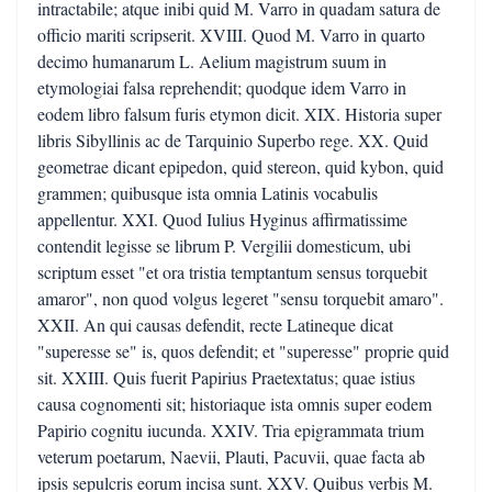
intractabile; atque inibi quid M. Varro in quadam satura de
officio mariti scripserit. XVIII. Quod M. Varro in quarto
decimo humanarum L. Aelium magistrum suum in
etymologiai falsa reprehendit; quodque idem Varro in
eodem libro falsum furis etymon dicit. XIX. Historia super
libris Sibyllinis ac de Tarquinio Superbo rege. XX. Quid
geometrae dicant epipedon, quid stereon, quid kybon, quid
grammen; quibusque ista omnia Latinis vocabulis
appellentur. XXI. Quod Iulius Hyginus affirmatissime
contendit legisse se librum P. Vergilii domesticum, ubi
scriptum esset "et ora tristia temptantum sensus torquebit
amaror", non quod volgus legeret "sensu torquebit amaro".
XXII. An qui causas defendit, recte Latineque dicat
"superesse se" is, quos defendit; et "superesse" proprie quid
sit. XXIII. Quis fuerit Papirius Praetextatus; quae istius
causa cognomenti sit; historiaque ista omnis super eodem
Papirio cognitu iucunda. XXIV. Tria epigrammata trium
veterum poetarum, Naevii, Plauti, Pacuvii, quae facta ab
ipsis sepulcris eorum incisa sunt. XXV. Quibus verbis M.