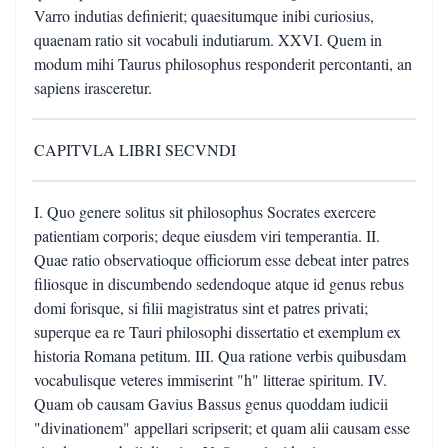
Varro indutias definierit; quaesitumque inibi curiosius,
quaenam ratio sit vocabuli indutiarum. XXVI. Quem in
modum mihi Taurus philosophus responderit percontanti, an
sapiens irasceretur.
CAPITVLA LIBRI SECVNDI
I. Quo genere solitus sit philosophus Socrates exercere
patientiam corporis; deque eiusdem viri temperantia. II.
Quae ratio observatioque officiorum esse debeat inter patres
filiosque in discumbendo sedendoque atque id genus rebus
domi forisque, si filii magistratus sint et patres privati;
superque ea re Tauri philosophi dissertatio et exemplum ex
historia Romana petitum. III. Qua ratione verbis quibusdam
vocabulisque veteres immiserint "h" litterae spiritum. IV.
Quam ob causam Gavius Bassus genus quoddam iudicii
"divinationem" appellari scripserit; et quam alii causam esse