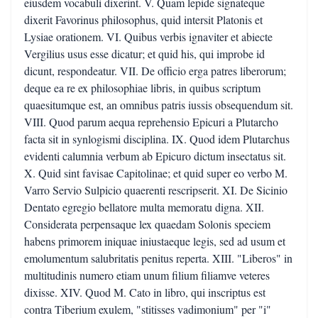
eiusdem vocabuli dixerint. V. Quam lepide signateque
dixerit Favorinus philosophus, quid intersit Platonis et
Lysiae orationem. VI. Quibus verbis ignaviter et abiecte
Vergilius usus esse dicatur; et quid his, qui improbe id
dicunt, respondeatur. VII. De officio erga patres liberorum;
deque ea re ex philosophiae libris, in quibus scriptum
quaesitumque est, an omnibus patris iussis obsequendum sit.
VIII. Quod parum aequa reprehensio Epicuri a Plutarcho
facta sit in synlogismi disciplina. IX. Quod idem Plutarchus
evidenti calumnia verbum ab Epicuro dictum insectatus sit.
X. Quid sint favisae Capitolinae; et quid super eo verbo M.
Varro Servio Sulpicio quaerenti rescripserit. XI. De Sicinio
Dentato egregio bellatore multa memoratu digna. XII.
Considerata perpensaque lex quaedam Solonis speciem
habens primorem iniquae iniustaeque legis, sed ad usum et
emolumentum salubritatis penitus reperta. XIII. "Liberos" in
multitudinis numero etiam unum filium filiamve veteres
dixisse. XIV. Quod M. Cato in libro, qui inscriptus est
contra Tiberium exulem, "stitisses vadimonium" per "i"