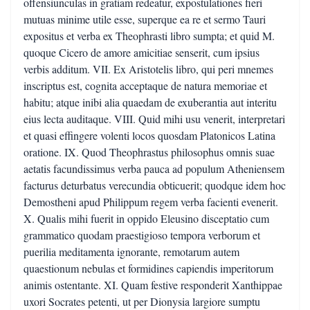
offensiunculas in gratiam redeatur, expostulationes fieri
mutuas minime utile esse, superque ea re et sermo Tauri
expositus et verba ex Theophrasti libro sumpta; et quid M.
quoque Cicero de amore amicitiae senserit, cum ipsius
verbis additum. VII. Ex Aristotelis libro, qui peri mnemes
inscriptus est, cognita acceptaque de natura memoriae et
habitu; atque inibi alia quaedam de exuberantia aut interitu
eius lecta auditaque. VIII. Quid mihi usu venerit, interpretari
et quasi effingere volenti locos quosdam Platonicos Latina
oratione. IX. Quod Theophrastus philosophus omnis suae
aetatis facundissimus verba pauca ad populum Atheniensem
facturus deturbatus verecundia obticuerit; quodque idem hoc
Demostheni apud Philippum regem verba facienti evenerit.
X. Qualis mihi fuerit in oppido Eleusino disceptatio cum
grammatico quodam praestigioso tempora verborum et
puerilia meditamenta ignorante, remotarum autem
quaestionum nebulas et formidines capiendis imperitorum
animis ostentante. XI. Quam festive responderit Xanthippae
uxori Socrates petenti, ut per Dionysia largiore sumptu