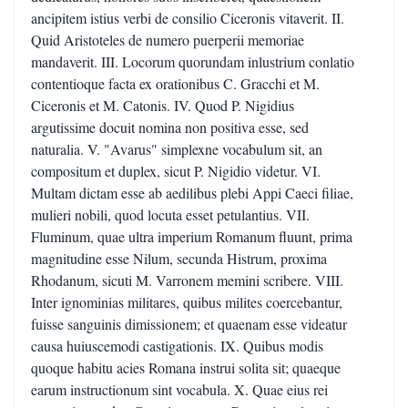
ancipitem istius verbi de consilio Ciceronis vitaverit. II.
Quid Aristoteles de numero puerperii memoriae
mandaverit. III. Locorum quorundam inlustrium conlatio
contentioque facta ex orationibus C. Gracchi et M.
Ciceronis et M. Catonis. IV. Quod P. Nigidius
argutissime docuit nomina non positiva esse, sed
naturalia. V. "Avarus" simplexne vocabulum sit, an
compositum et duplex, sicut P. Nigidio videtur. VI.
Multam dictam esse ab aedilibus plebi Appi Caeci filiae,
mulieri nobili, quod locuta esset petulantius. VII.
Fluminum, quae ultra imperium Romanum fluunt, prima
magnitudine esse Nilum, secunda Histrum, proxima
Rhodanum, sicuti M. Varronem memini scribere. VIII.
Inter ignominias militares, quibus milites coercebantur,
fuisse sanguinis dimissionem; et quaenam esse videatur
causa huiuscemodi castigationis. IX. Quibus modis
quoque habitu acies Romana instrui solita sit; quaeque
earum instructionum sint vocabula. X. Quae eius rei