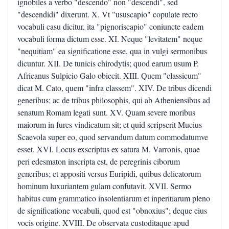
ignobiles a verbo "descendo" non "descendi", sed
"descendidi" dixerunt. X. Vt "ususcapio" copulate recto
vocabuli casu dicitur, ita "pignoriscapio" coniuncte eadem
vocabuli forma dictum esse. XI. Neque "levitatem" neque
"nequitiam" ea significatione esse, qua in vulgi sermonibus
dicuntur. XII. De tunicis chirodytis; quod earum usum P.
Africanus Sulpicio Galo obiecit. XIII. Quem "classicum"
dicat M. Cato, quem "infra classem". XIV. De tribus dicendi
generibus; ac de tribus philosophis, qui ab Atheniensibus ad
senatum Romam legati sunt. XV. Quam severe moribus
maiorum in fures vindicatum sit; et quid scripserit Mucius
Scaevola super eo, quod servandum datum commodatumve
esset. XVI. Locus exscriptus ex satura M. Varronis, quae
peri edesmaton inscripta est, de peregrinis ciborum
generibus; et appositi versus Euripidi, quibus delicatorum
hominum luxuriantem gulam confutavit. XVII. Sermo
habitus cum grammatico insolentiarum et inperitiarum pleno
de significatione vocabuli, quod est "obnoxius"; deque eius
vocis origine. XVIII. De observata custoditaque apud