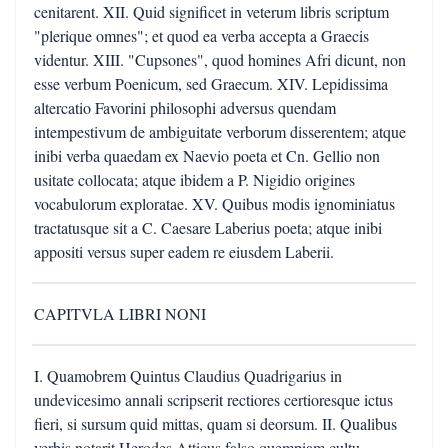
cenitarent. XII. Quid significet in veterum libris scriptum
"plerique omnes"; et quod ea verba accepta a Graecis
videntur. XIII. "Cupsones", quod homines Afri dicunt, non
esse verbum Poenicum, sed Graecum. XIV. Lepidissima
altercatio Favorini philosophi adversus quendam
intempestivum de ambiguitate verborum disserentem; atque
inibi verba quaedam ex Naevio poeta et Cn. Gellio non
usitate collocata; atque ibidem a P. Nigidio origines
vocabulorum exploratae. XV. Quibus modis ignominiatus
tractatusque sit a C. Caesare Laberius poeta; atque inibi
appositi versus super eadem re eiusdem Laberii.
CAPITVLA LIBRI NONI
I. Quamobrem Quintus Claudius Quadrigarius in
undevicesimo annali scripserit rectiores certioresque ictus
fieri, si sursum quid mittas, quam si deorsum. II. Qualibus
verbis notarit Herodes Atticus falso quempiam cultu