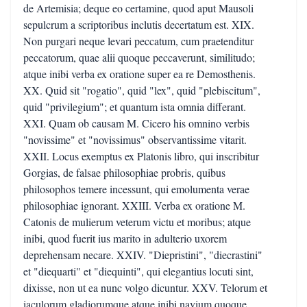
de Artemisia; deque eo certamine, quod aput Mausoli
sepulcrum a scriptoribus inclutis decertatum est. XIX.
Non purgari neque levari peccatum, cum praetenditur
peccatorum, quae alii quoque peccaverunt, similitudo;
atque inibi verba ex oratione super ea re Demosthenis.
XX. Quid sit "rogatio", quid "lex", quid "plebiscitum",
quid "privilegium"; et quantum ista omnia differant.
XXI. Quam ob causam M. Cicero his omnino verbis
"novissime" et "novissimus" observantissime vitarit.
XXII. Locus exemptus ex Platonis libro, qui inscribitur
Gorgias, de falsae philosophiae probris, quibus
philosophos temere incessunt, qui emolumenta verae
philosophiae ignorant. XXIII. Verba ex oratione M.
Catonis de mulierum veterum victu et moribus; atque
inibi, quod fuerit ius marito in adulterio uxorem
deprehensam necare. XXIV. "Diepristini", "diecrastini"
et "diequarti" et "diequinti", qui elegantius locuti sint,
dixisse, non ut ea nunc volgo dicuntur. XXV. Telorum et
iaculorum gladiorumque atque inibi navium quoque