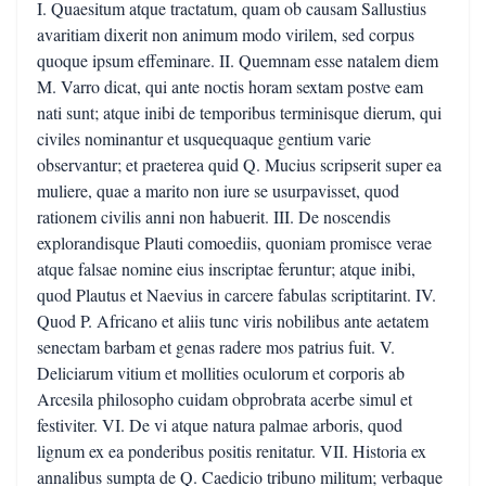
I. Quaesitum atque tractatum, quam ob causam Sallustius
avaritiam dixerit non animum modo virilem, sed corpus
quoque ipsum effeminare. II. Quemnam esse natalem diem
M. Varro dicat, qui ante noctis horam sextam postve eam
nati sunt; atque inibi de temporibus terminisque dierum, qui
civiles nominantur et usquequaque gentium varie
observantur; et praeterea quid Q. Mucius scripserit super ea
muliere, quae a marito non iure se usurpavisset, quod
rationem civilis anni non habuerit. III. De noscendis
explorandisque Plauti comoediis, quoniam promisce verae
atque falsae nomine eius inscriptae feruntur; atque inibi,
quod Plautus et Naevius in carcere fabulas scriptitarint. IV.
Quod P. Africano et aliis tunc viris nobilibus ante aetatem
senectam barbam et genas radere mos patrius fuit. V.
Deliciarum vitium et mollities oculorum et corporis ab
Arcesila philosopho cuidam obprobrata acerbe simul et
festiviter. VI. De vi atque natura palmae arboris, quod
lignum ex ea ponderibus positis renitatur. VII. Historia ex
annalibus sumpta de Q. Caedicio tribuno militum; verbaque