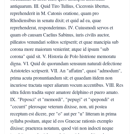
antiquarum. III. Quid Tiro Tullius, Ciceronis libertus,
reprehenderit in M. Catonis oratione, quam pro
Rhodiensibus in senatu dixit; et quid ad ea, quae
reprehenderat, responderimus. IV. Cuiusmodi servos et
quam ob causam Caelius Sabinus, iuris civilis auctor,
pilleatos venundari solitos scripserit; et quae mancipia sub
corona more maiorum venierint; atque id ipsum "sub
corona" quid sit. V. Historia de Polo histrione memoratu
digna. VI. Quid de quorundam sensuum naturali defectione
Aristoteles scripserit. VII. An "affatim", quasi "admodum",
prima acuta pronuntiandum sit; et quaedam itidem non
incuriose tractata super aliarum vocum accentibus. VIII. Res
ultra fidem tradita super amatore delphino et puero amato.
IX. "Peposci" et "memordi", "pepugi" et "spepondi" et
"cecurri" plerosque veterum dixisse, non, uti postea
receptum est dicere, per "o" aut per "u" litteram in prima
syllaba positam, atque id eos Graecae rationis exemplo
dixisse; praeterea notatum, quod viri non indocti neque