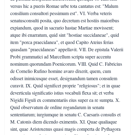
versus hic a pueris Romae urbe tota cantatus est: "Malum
consilium consultori pessimum est". VI. Verba veteris
senatusconsulti posita, quo decretum est hostiis maioribus
expiandum, quod in sacrario hastae Martiae movissent;
atque ibi enarratum, quid sint "hostiae succidaneae", quid
item "porca praecidanea", et quod Capito Ateius ferias
quasdam "praecidaneas" appellavit. VII. De epistula Valerii
Probi grammatici ad Marcellum scripta super accentu
nominum quorundam Poenicorum. VIII. Quid C. Fabricius
de Cornelio Rufino homine avaro dixerit, quem, cum
odisset inimicusque esset, designandum tamen consulem
curavit. IX. Quid significet proprie "religiosus"; et in quae
deverticula significatio istius vocabuli flexa sit; et verba
Nigidii Figuli ex commentariis eius super ea re sumpta. X.
Quid observatum de ordine rogandarum in senatu
sententiarum; iurgiumque in senatu C. Caesaris consulis et
M. Catonis diem dicendo eximentis. XI. Quae qualiaque
sint, quae Aristoxenus quasi magis comperta de Pythagora