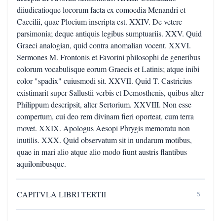
diiudicatioque locorum facta ex comoedia Menandri et
Caecilii, quae Plocium inscripta est. XXIV. De vetere
parsimonia; deque antiquis legibus sumptuariis. XXV. Quid
Graeci analogian, quid contra anomalian vocent. XXVI.
Sermones M. Frontonis et Favorini philosophi de generibus
colorum vocabulisque eorum Graecis et Latinis; atque inibi
color "spadix" cuiusmodi sit. XXVII. Quid T. Castricius
existimarit super Sallustii verbis et Demosthenis, quibus alter
Philippum descripsit, alter Sertorium. XXVIII. Non esse
compertum, cui deo rem divinam fieri oporteat, cum terra
movet. XXIX. Apologus Aesopi Phrygis memoratu non
inutilis. XXX. Quid observatum sit in undarum motibus,
quae in mari alio atque alio modo fiunt austris flantibus
aquilonibusque.
CAPITVLA LIBRI TERTII
5