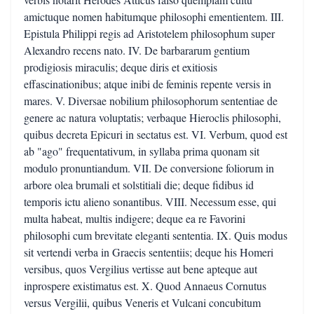
amictuque nomen habitumque philosophi ementientem. III.
Epistula Philippi regis ad Aristotelem philosophum super
Alexandro recens nato. IV. De barbararum gentium
prodigiosis miraculis; deque diris et exitiosis
effascinationibus; atque inibi de feminis repente versis in
mares. V. Diversae nobilium philosophorum sententiae de
genere ac natura voluptatis; verbaque Hieroclis philosophi,
quibus decreta Epicuri in sectatus est. VI. Verbum, quod est
ab "ago" frequentativum, in syllaba prima quonam sit
modulo pronuntiandum. VII. De conversione foliorum in
arbore olea brumali et solstitiali die; deque fidibus id
temporis ictu alieno sonantibus. VIII. Necessum esse, qui
multa habeat, multis indigere; deque ea re Favorini
philosophi cum brevitate eleganti sententia. IX. Quis modus
sit vertendi verba in Graecis sententiis; deque his Homeri
versibus, quos Vergilius vertisse aut bene apteque aut
inprospere existimatus est. X. Quod Annaeus Cornutus
versus Vergilii, quibus Veneris et Vulcani concubitum