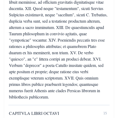
libuit meminisse, ad officium gravitatis dignitatisque vitae
ducentia. XII. Quod neque "testamentum", sicuti Servius
Sulpicius existimavit, neque "sacellum", sicuti C. Trebatius,
duplicia verba sunt, sed a testatione productum alterum,
alterum a sacro imminutum. XIII. De quaestiunculis apud
Taurum philosophum in convivio agitatis, quae
"sympoticae" vocantur. XIV. Poeniendis peccatis tres esse
rationes a philosophis attributas; et quamobrem Plato
duarum ex his meminerit, non trium. XV. De verbo
"quiesco", an "e" littera corripi an produci debeat. XVI.
Verbum "deprecor" a poeta Catullo inusitate quidem, sed
apte positum et proprie; deque ratione eius verbi
exemplisque veterum scriptorum. XVII. Quis omnium
primus libros publice praebuerit legendos; quantusque
numerus fuerit Athenis ante clades Persicas librorum in
bibliothecis publicorum.
CAPITVLA LIBRI OCTAVI
15