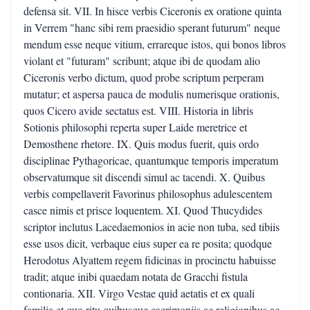
defensa sit. VII. In hisce verbis Ciceronis ex oratione quinta
in Verrem "hanc sibi rem praesidio sperant futurum" neque
mendum esse neque vitium, errareque istos, qui bonos libros
violant et "futuram" scribunt; atque ibi de quodam alio
Ciceronis verbo dictum, quod probe scriptum perperam
mutatur; et aspersa pauca de modulis numerisque orationis,
quos Cicero avide sectatus est. VIII. Historia in libris
Sotionis philosophi reperta super Laide meretrice et
Demosthene rhetore. IX. Quis modus fuerit, quis ordo
disciplinae Pythagoricae, quantumque temporis imperatum
observatumque sit discendi simul ac tacendi. X. Quibus
verbis compellaverit Favorinus philosophus adulescentem
casce nimis et prisce loquentem. XI. Quod Thucydides
scriptor inclutus Lacedaemonios in acie non tuba, sed tibiis
esse usos dicit, verbaque eius super ea re posita; quodque
Herodotus Alyattem regem fidicinas in procinctu habuisse
tradit; atque inibi quaedam notata de Gracchi fistula
contionaria. XII. Virgo Vestae quid aetatis et ex quali
familia et quo ritu quibusque caerimoniis ac religionibus ac