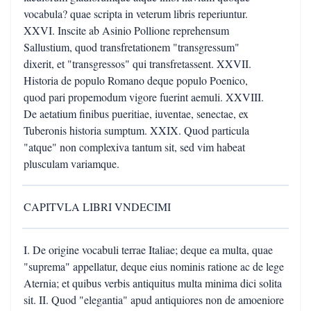
vocabula? quae scripta in veterum libris reperiuntur.
XXVI. Inscite ab Asinio Pollione reprehensum
Sallustium, quod transfretationem "transgressum"
dixerit, et "transgressos" qui transfretassent. XXVII.
Historia de populo Romano deque populo Poenico,
quod pari propemodum vigore fuerint aemuli. XXVIII.
De aetatium finibus pueritiae, iuventae, senectae, ex
Tuberonis historia sumptum. XXIX. Quod particula
"atque" non complexiva tantum sit, sed vim habeat
plusculam variamque.
CAPITVLA LIBRI VNDECIMI
I. De origine vocabuli terrae Italiae; deque ea multa, quae
"suprema" appellatur, deque eius nominis ratione ac de lege
Aternia; et quibus verbis antiquitus multa minima dici solita
sit. II. Quod "elegantia" apud antiquiores non de amoeniore