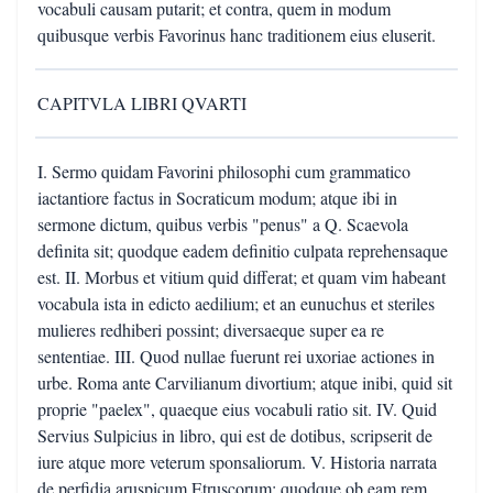
vocabuli causam putarit; et contra, quem in modum
quibusque verbis Favorinus hanc traditionem eius eluserit.
CAPITVLA LIBRI QVARTI
I. Sermo quidam Favorini philosophi cum grammatico
iactantiore factus in Socraticum modum; atque ibi in
sermone dictum, quibus verbis "penus" a Q. Scaevola
definita sit; quodque eadem definitio culpata reprehensaque
est. II. Morbus et vitium quid differat; et quam vim habeant
vocabula ista in edicto aedilium; et an eunuchus et steriles
mulieres redhiberi possint; diversaeque super ea re
sententiae. III. Quod nullae fuerunt rei uxoriae actiones in
urbe. Roma ante Carvilianum divortium; atque inibi, quid sit
proprie "paelex", quaeque eius vocabuli ratio sit. IV. Quid
Servius Sulpicius in libro, qui est de dotibus, scripserit de
iure atque more veterum sponsaliorum. V. Historia narrata
de perfidia aruspicum Etruscorum; quodque ob eam rem