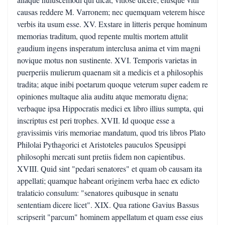
causas reddere M. Varronem; nec quemquam veterem hisce
verbis ita usum esse. XV. Exstare in litteris perque hominum
memorias traditum, quod repente multis mortem attulit
gaudium ingens insperatum interclusa anima et vim magni
novique motus non sustinente. XVI. Temporis varietas in
puerperiis mulierum quaenam sit a medicis et a philosophis
tradita; atque inibi poetarum quoque veterum super eadem re
opiniones multaque alia auditu atque memoratu digna;
verbaque ipsa Hippocratis medici ex libro illius sumpta, qui
inscriptus est peri trophes. XVII. Id quoque esse a
gravissimis viris memoriae mandatum, quod tris libros Plato
Philolai Pythagorici et Aristoteles pauculos Speusippi
philosophi mercati sunt pretiis fidem non capientibus.
XVIII. Quid sint "pedari senatores" et quam ob causam ita
appellati; quamque habeant originem verba haec ex edicto
tralaticio consulum: "senatores quibusque in senatu
sententiam dicere licet". XIX. Qua ratione Gavius Bassus
scripserit "parcum" hominem appellatum et quam esse eius