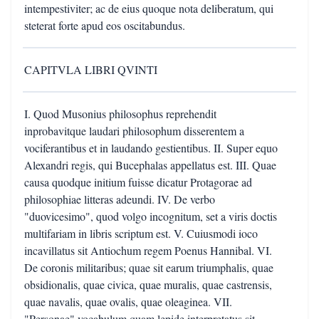
intempestiviter; ac de eius quoque nota deliberatum, qui
steterat forte apud eos oscitabundus.
CAPITVLA LIBRI QVINTI
I. Quod Musonius philosophus reprehendit
inprobavitque laudari philosophum disserentem a
vociferantibus et in laudando gestientibus. II. Super equo
Alexandri regis, qui Bucephalas appellatus est. III. Quae
causa quodque initium fuisse dicatur Protagorae ad
philosophiae litteras adeundi. IV. De verbo
"duovicesimo", quod volgo incognitum, set a viris doctis
multifariam in libris scriptum est. V. Cuiusmodi ioco
incavillatus sit Antiochum regem Poenus Hannibal. VI.
De coronis militaribus; quae sit earum triumphalis, quae
obsidionalis, quae civica, quae muralis, quae castrensis,
quae navalis, quae ovalis, quae oleaginea. VII.
"Personae" vocabulum quam lepide interpretatus sit