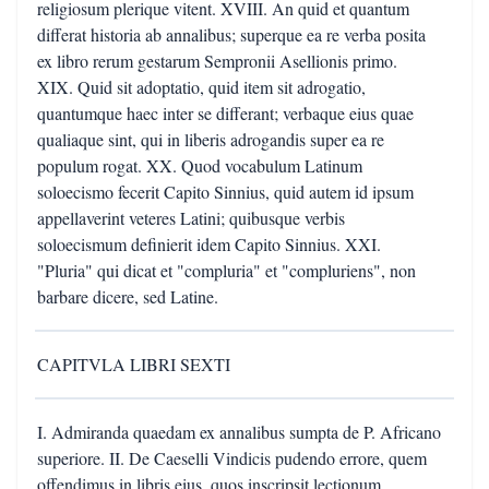
religiosum plerique vitent. XVIII. An quid et quantum
differat historia ab annalibus; superque ea re verba posita
ex libro rerum gestarum Sempronii Asellionis primo.
XIX. Quid sit adoptatio, quid item sit adrogatio,
quantumque haec inter se differant; verbaque eius quae
qualiaque sint, qui in liberis adrogandis super ea re
populum rogat. XX. Quod vocabulum Latinum
soloecismo fecerit Capito Sinnius, quid autem id ipsum
appellaverint veteres Latini; quibusque verbis
soloecismum definierit idem Capito Sinnius. XXI.
"Pluria" qui dicat et "compluria" et "compluriens", non
barbare dicere, sed Latine.
CAPITVLA LIBRI SEXTI
I. Admiranda quaedam ex annalibus sumpta de P. Africano
superiore. II. De Caeselli Vindicis pudendo errore, quem
offendimus in libris eius, quos inscripsit lectionum