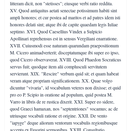
litteram dicit, non "stetisses"; eiusque verbi ratio reddita.
XV. Quod antiquitus aetati senectae potissimum habiti sint
ampli honores; et cur postea ad maritos et ad patres idem isti
honores delati sint; atque ibi de capite quaedam legis Iuliae
septimo. XVI. Quod Caesellius Vindex a Sulpicio
Apollinari reprehensus est in sensus Vergiliani enarratione.
XVII. Cuiusmodi esse naturam quarundam praepositionum
M. Cicero animadverterit; disceptatumque ibi super eo ipso,
quod Cicero observaverat. XVIII. Quod Phaedon Socraticus
servus fuit; quodque item alii complusculi servitutem
servierunt. XIX. "Rescire" verbum quid sit; et quam habeat
veram atque propriam significationem. XX. Quae volgo
dicuntur "vivaria", id vocabulum veteres non dixisse; et quid
pro eo P. Scipio in oratione ad populum, quid postea M.
Varro in libris de re rustica dixerit. XXI. Super eo sidere,
quod Graeci hamaxan, nos "septentriones" vocamus; ac de
utriusque vocabuli ratione et origine. XXII. De vento
"iapyge" deque aliorum ventorum vocabulis regionibusque
accepta ex Favorini sermonibus. XXIII. Consultatio