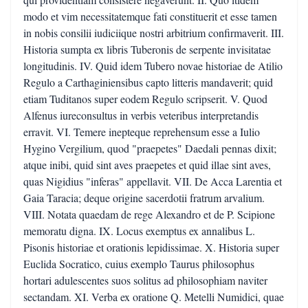
modo et vim necessitatemque fati constituerit et esse tamen
in nobis consilii iudiciique nostri arbitrium confirmaverit. III.
Historia sumpta ex libris Tuberonis de serpente invisitatae
longitudinis. IV. Quid idem Tubero novae historiae de Atilio
Regulo a Carthaginiensibus capto litteris mandaverit; quid
etiam Tuditanos super eodem Regulo scripserit. V. Quod
Alfenus iureconsultus in verbis veteribus interpretandis
erravit. VI. Temere inepteque reprehensum esse a Iulio
Hygino Vergilium, quod "praepetes" Daedali pennas dixit;
atque inibi, quid sint aves praepetes et quid illae sint aves,
quas Nigidius "inferas" appellavit. VII. De Acca Larentia et
Gaia Taracia; deque origine sacerdotii fratrum arvalium.
VIII. Notata quaedam de rege Alexandro et de P. Scipione
memoratu digna. IX. Locus exemptus ex annalibus L.
Pisonis historiae et orationis lepidissimae. X. Historia super
Euclida Socratico, cuius exemplo Taurus philosophus
hortari adulescentes suos solitus ad philosophiam naviter
sectandam. XI. Verba ex oratione Q. Metelli Numidici, quae