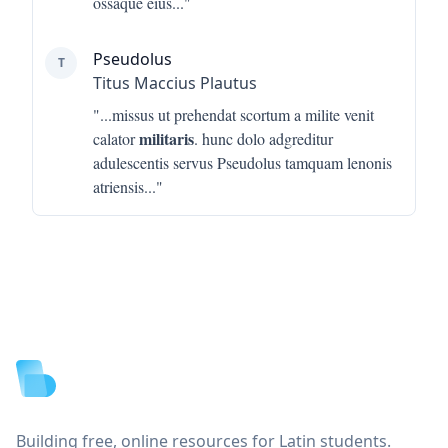
ossaque eius
..."
Pseudolus
T
Titus Maccius Plautus
"...
missus ut prehendat scortum a milite venit
militaris
calator
. hunc dolo adgreditur
adulescentis servus Pseudolus tamquam lenonis
atriensis
..."
Footer
Building free, online resources for Latin students.