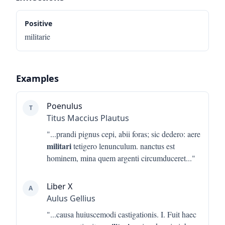
Positive
militarie
Examples
Poenulus
T
Titus Maccius Plautus
"...
prandi pignus cepi, abii foras; sic dedero: aere
militari
tetigero lenunculum. nanctus est
hominem, mina quem argenti circumduceret
..."
Liber X
A
Aulus Gellius
"...
causa huiuscemodi castigationis. I. Fuit haec