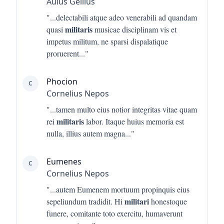
Aulus Gellius
"...
delectabili atque adeo venerabili ad quandam
militaris
quasi
musicae disciplinam vis et
impetus militum, ne sparsi dispalatique
proruerent
..."
Phocion
C
Cornelius Nepos
"...
tamen multo eius notior integritas vitae quam
militaris
rei
labor. Itaque huius memoria est
nulla, illius autem magna
..."
Eumenes
C
Cornelius Nepos
"...
autem Eumenem mortuum propinquis eius
militari
sepeliundum tradidit. Hi
honestoque
funere, comitante toto exercitu, humaverunt