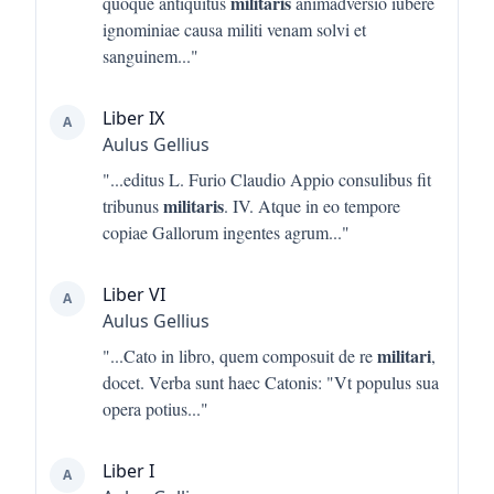
militaris
quoque antiquitus
animadversio iubere
ignominiae causa militi venam solvi et
sanguinem
..."
Liber IX
A
Aulus Gellius
"...
editus L. Furio Claudio Appio consulibus fit
militaris
tribunus
. IV. Atque in eo tempore
copiae Gallorum ingentes agrum
..."
Liber VI
A
Aulus Gellius
militari
"...
Cato in libro, quem composuit de re
,
docet. Verba sunt haec Catonis: "Vt populus sua
opera potius
..."
Liber I
A