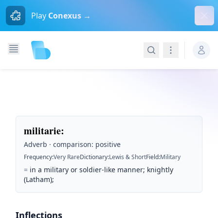
Dism
Play
Conexus →
Search
Navigation
militarie
:
Adverb · comparison: positive
Frequency
:
Very Rare
Dictionary
:
Lewis & Short
Field
:
Military
=
in a military or soldier-like manner; knightly
(Latham);
Inflections