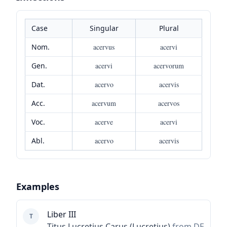
Case
Singular
Plural
Nom.
acervus
acervi
Gen.
acervi
acervorum
Dat.
acervo
acervis
Acc.
acervum
acervos
Voc.
acerve
acervi
Abl.
acervo
acervis
Examples
Liber III
T
Titus Lucretius Carus (Lucretius)
from DE