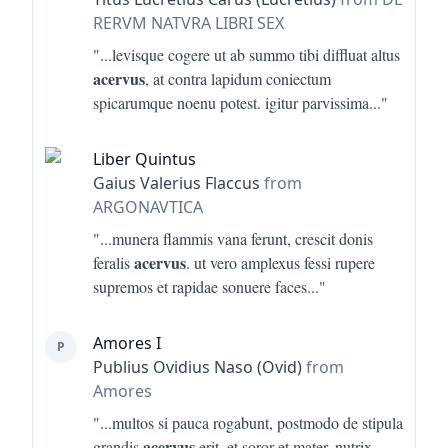
RERVM NATVRA LIBRI SEX
"...
levisque cogere ut ab summo tibi diffluat altus
acervus
, at contra lapidum coniectum
spicarumque noenu potest. igitur parvissima
..."
Liber Quintus
Gaius Valerius Flaccus
from
ARGONAVTICA
"...
munera flammis vana ferunt, crescit donis
acervus
feralis
. ut vero amplexus fessi rupere
supremos et rapidae sonuere faces
..."
Amores I
P
Publius Ovidius Naso (Ovid)
from
Amores
"...
multos si pauca rogabunt, postmodo de stipula
acervus
grandis
erit. et soror et mater, nutrix