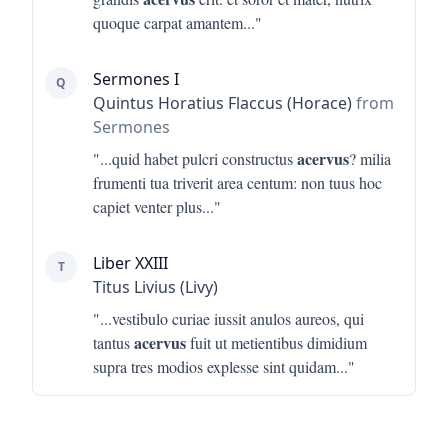
quoque carpat amantem
..."
Sermones I
Q
Quintus Horatius Flaccus (Horace)
from
Sermones
acervus
"...
quid habet pulcri constructus
? milia
frumenti tua triverit area centum: non tuus hoc
capiet venter plus
..."
Liber XXIII
T
Titus Livius (Livy)
"...
vestibulo curiae iussit anulos aureos, qui
acervus
tantus
fuit ut metientibus dimidium
supra tres modios explesse sint quidam
..."