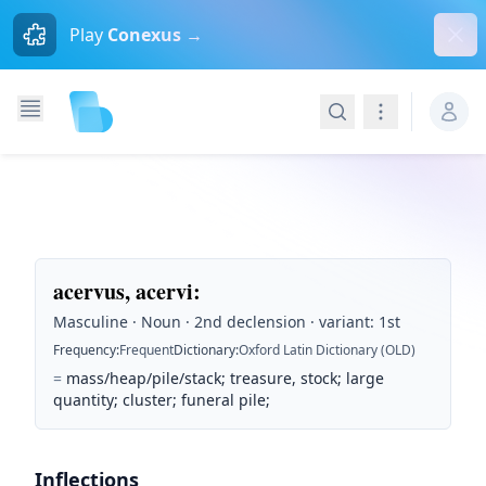
Dism
Play
Conexus →
Search
Navigation
acervus, acervi
:
Masculine · Noun · 2nd declension · variant: 1st
Frequency
:
Frequent
Dictionary
:
Oxford Latin Dictionary (OLD)
=
mass/heap/pile/stack; treasure, stock; large
quantity; cluster; funeral pile;
Inflections