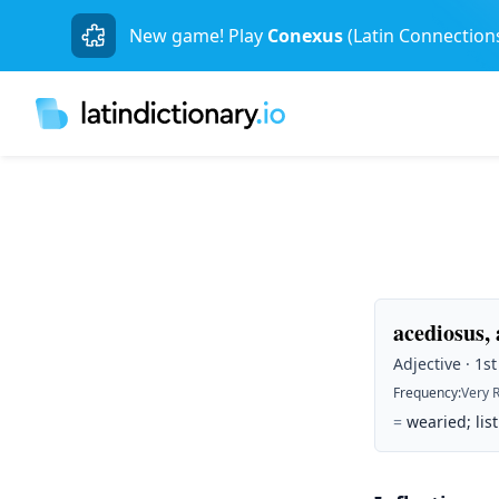
New game! Play
Conexus
(Latin Connection
acediosus,
Adjective · 1s
Frequency
:
Very 
=
wearied; list