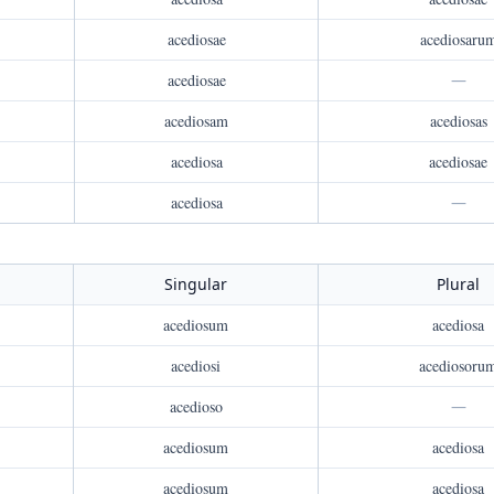
acediosae
acediosaru
acediosae
—
acediosam
acediosas
acediosa
acediosae
acediosa
—
Singular
Plural
acediosum
acediosa
acediosi
acediosoru
acedioso
—
acediosum
acediosa
acediosum
acediosa