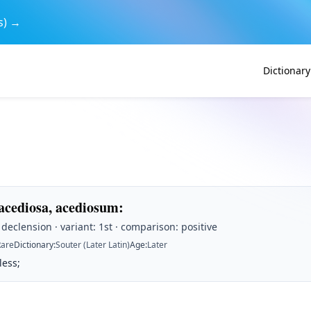
s) →
Dictionary
 acediosa, acediosum
:
t declension · variant: 1st · comparison: positive
Rare
Dictionary
:
Souter (Later Latin)
Age
:
Later
less;