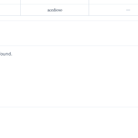
acedioso
—
found.