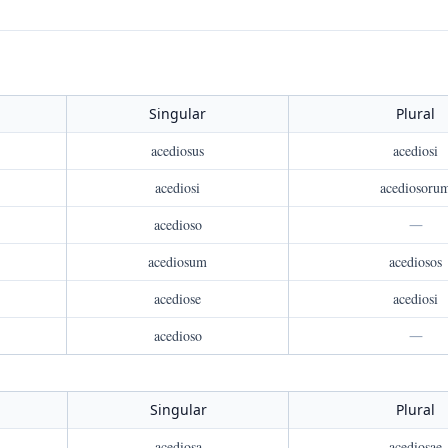
Singular
Plural
acediosus
acediosi
acediosi
acediosoru
acedioso
—
acediosum
acediosos
acediose
acediosi
acedioso
—
Singular
Plural
acediosa
acediosae