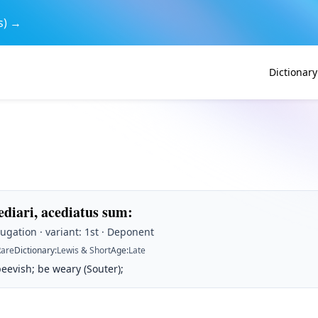
s) →
Dictionary
ediari, acediatus sum
:
jugation · variant: 1st · Deponent
Rare
Dictionary
:
Lewis & Short
Age
:
Late
eevish; be weary (Souter);