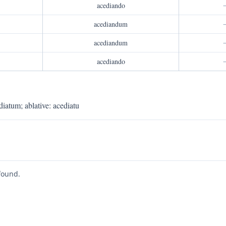
acediando
acediandum
acediandum
acediando
diatum
;
ablative
:
acediatu
found.