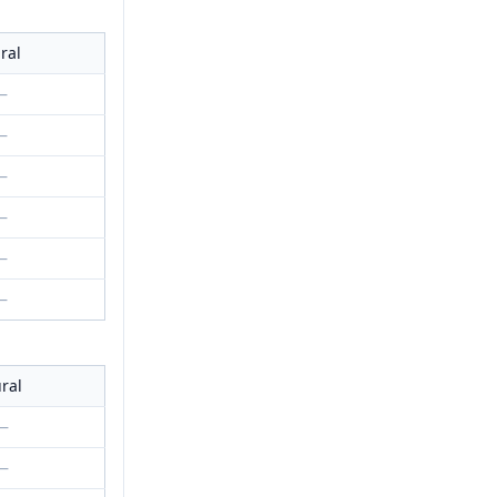
ral
—
—
—
—
—
—
ural
—
—