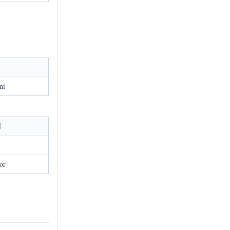
ni
l
or