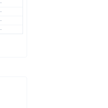
—
—
—
—