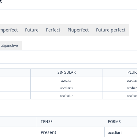
s
mperfect
Future
Perfect
Pluperfect
Future perfect
Subjunctive
SINGULAR
PLUR
acedior
acedia
acediaris
acedia
acediatur
acedia
TENSE
FORMS
Present
acediari