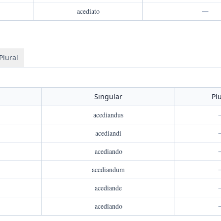
acediato
—
Plural
Singular
Pl
acediandus
acediandi
acediando
acediandum
acediande
acediando