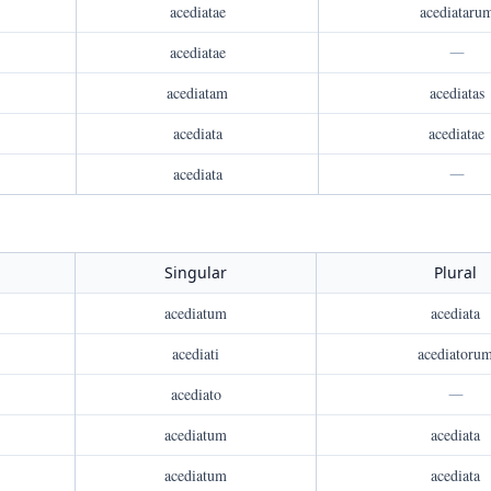
acediatae
acediataru
acediatae
—
acediatam
acediatas
acediata
acediatae
acediata
—
Singular
Plural
acediatum
acediata
acediati
acediatoru
acediato
—
acediatum
acediata
acediatum
acediata