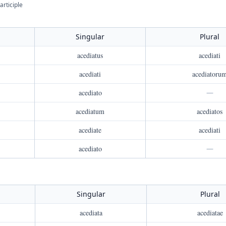
articiple
Singular
Plural
acediatus
acediati
acediati
acediatoru
acediato
—
acediatum
acediatos
acediate
acediati
acediato
—
Singular
Plural
acediata
acediatae