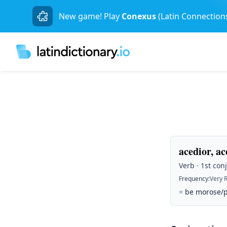
New game! Play
Conexus
(Latin Connection
acedior, ac
Verb · 1st con
Frequency
:
Very 
=
be morose/p