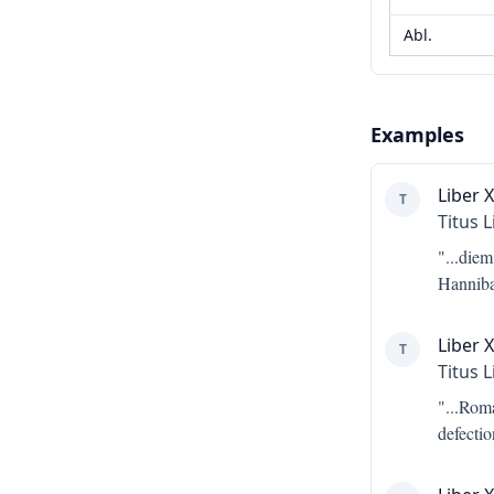
Abl.
Examples
Liber 
T
Titus L
"...
diem
Hanniba
Liber 
T
Titus L
"...
Roma
defectio