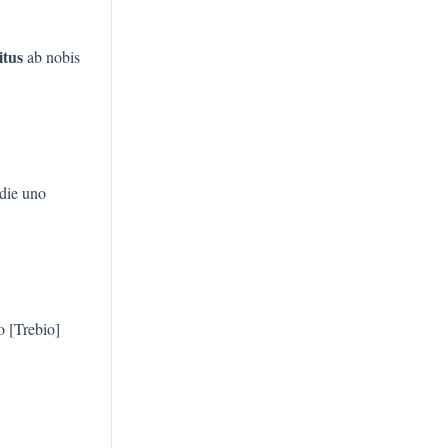
itus
ab nobis
 die uno
o [Trebio]