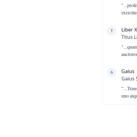
"...
profe
exercitu
Liber X
T
Titus L
"...
quam
auctore
Gaius
G
Gaius 
"...
Tran
uno atq