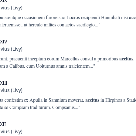
XXIX
ivius (Livy)
acc
buissentque occasionem furore suo Locros recipiendi Hannibali nisi
nteruenisset. at hercule milites contactos sacrilegio
..."
XXIV
ivius (Livy)
accitus
runt. praeuenit inceptum eorum Marcellus consul a primoribus
.
am a Calibus, cum Uolturnus amnis traicientem
..."
XIII
ivius (Livy)
accitus
pta confestim ex Apulia in Samnium moverat,
in Hirpinos a Stati
nte se Compsam traditurum. Compsanus
..."
XII
ivius (Livy)