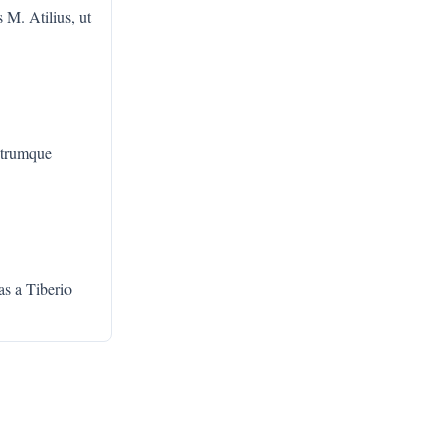
s M. Atilius, ut
utrumque
s a Tiberio