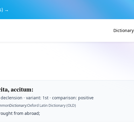
s) →
Dictionary
cita, accitum
:
t declension · variant: 1st · comparison: positive
mmon
Dictionary
:
Oxford Latin Dictionary (OLD)
rought from abroad;