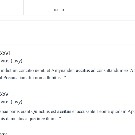
accito
—
XXXVI
ivius (Livy)
accitus
 indictum concilio uenit. et Amynander,
ad consultandum ex At
l Poenus, iam diu non adhibitus
..."
XXXV
ivius (Livy)
accitus
nae partis erant Quinctius est
et accusante Leonte quodam Apo
nis damnatus atque in exilium
..."