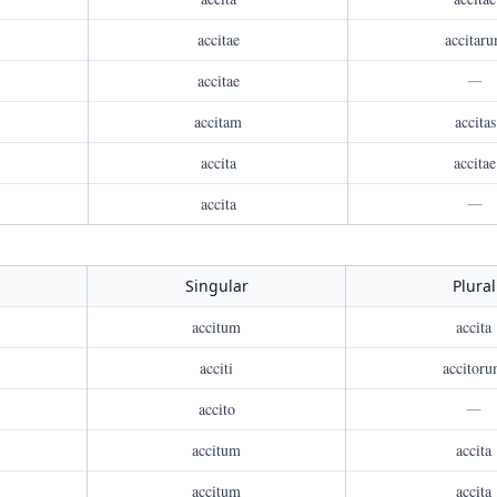
accitae
accitar
accitae
—
accitam
accitas
accita
accitae
accita
—
Singular
Plural
accitum
accita
acciti
accitor
accito
—
accitum
accita
accitum
accita