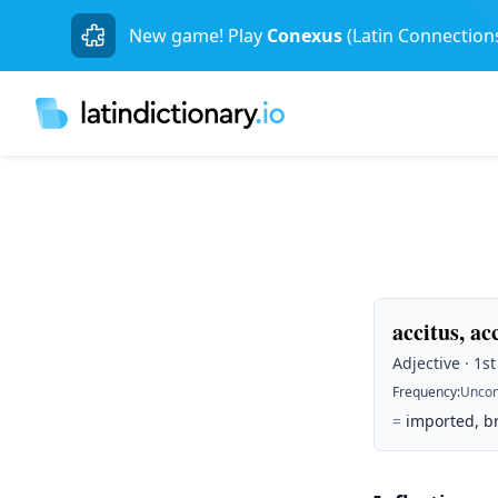
New game! Play
Conexus
(Latin Connection
accitus, ac
Adjective · 1s
Frequency
:
Unco
=
imported, b