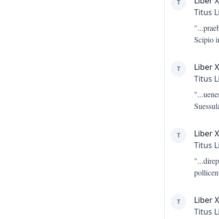
Liber 
T
Titus L
"...
prae
Scipio i
Liber 
T
Titus L
"...
uene
Suessul
Liber X
T
Titus L
"...
dire
pollice
Liber X
T
Titus L