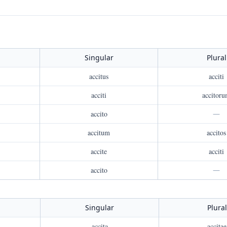
Singular
Plural
accitus
acciti
acciti
accitor
accito
—
accitum
accitos
accite
acciti
accito
—
Singular
Plural
accita
accitae