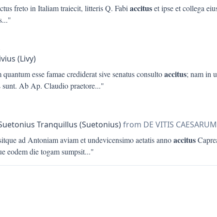
accitus
ctus freto in Italiam traiecit, litteris Q. Fabi
et ipse et collega eiu
s
..."
ivius (Livy)
accitus
 quantum esse famae crediderat sive senatus consulto
; nam in 
s sunt. Ab Ap. Claudio praetore
..."
Suetonius Tranquillus (Suetonius)
from DE VITIS CAESARUM
accitus
sitque ad Antoniam aviam et undevicensimo aetatis anno
Caprea
ue eodem die togam sumpsit
..."