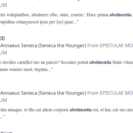
IUM
abstinentia
tis voluptatibus, abstinere cibo, sitire, esurire.' Haec prima
upiditas relanguescit ipsis per [se] quae
..."
III
 Annaeus Seneca (Seneca the Younger)
from EPISTULAE M
IUM
abstinentia
 invides carnifici tuo an parcis? Socrates potuit
finire vitam
quam veneno mori; triginta
..."
V
 Annaeus Seneca (Seneca the Younger)
from EPISTULAE M
IUM
abstinentia
itia utraque, et illa cui alieni corporis
est, et hac cui sui cur
..."