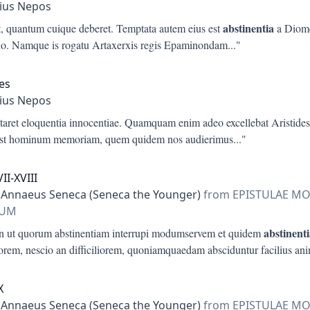
ius Nepos
abstinentia
et, quantum cuique deberet. Temptata autem eius est
a Diom
o. Namque is rogatu Artaxerxis regis Epaminondam
..."
des
ius Nepos
staret eloquentia innocentiae. Quamquam enim adeo excellebat Aristide
st hominum memoriam, quem quidem nos audierimus
..."
VII-XVIII
 Annaeus Seneca (Seneca the Younger)
from EPISTULAE M
IUM
abstinent
n ut quorum abstinentiam interrupi modumservem et quidem
orem, nescio an difficiliorem, quoniamquaedam absciduntur facilius a
X
 Annaeus Seneca (Seneca the Younger)
from EPISTULAE M