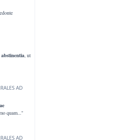
edonte
abstinentia
s
, ut
ORALES AD
iae
nimo quam
..."
ORALES AD