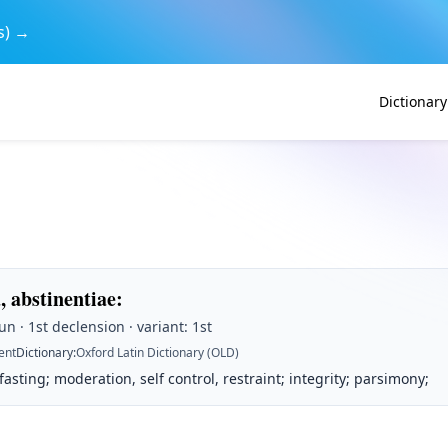
s) →
Dictionary
, abstinentiae
:
n · 1st declension · variant: 1st
ent
Dictionary
:
Oxford Latin Dictionary (OLD)
fasting; moderation, self control, restraint; integrity; parsimony;