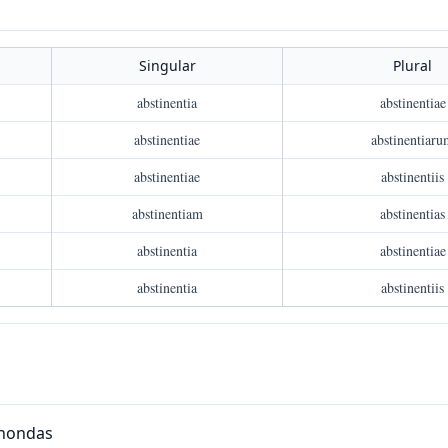
Singular
Plural
abstinentia
abstinentiae
abstinentiae
abstinentiar
abstinentiae
abstinentiis
abstinentiam
abstinentias
abstinentia
abstinentiae
abstinentia
abstinentiis
nondas