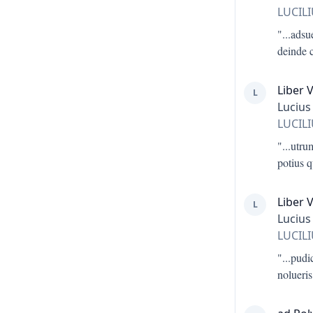
LUCIL
"...
adsue
deinde c
Liber V
L
Lucius
LUCIL
"...
utrum
potius 
Liber 
L
Lucius
LUCIL
"...
pudic
nolueris