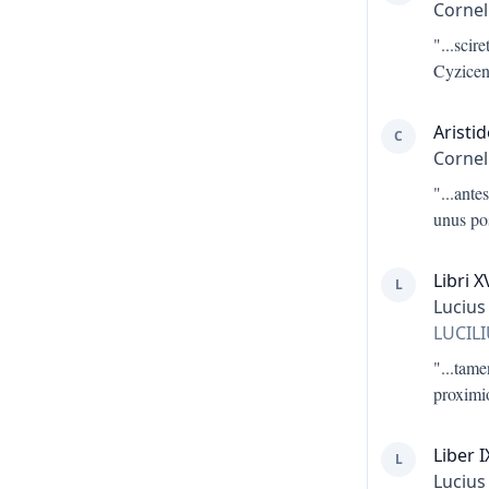
Cornel
"...
scir
Cyzicen
Aristi
C
Cornel
"...
ante
unus po
Libri X
L
Lucius
LUCIL
"...
tame
proximi
Liber I
L
Lucius