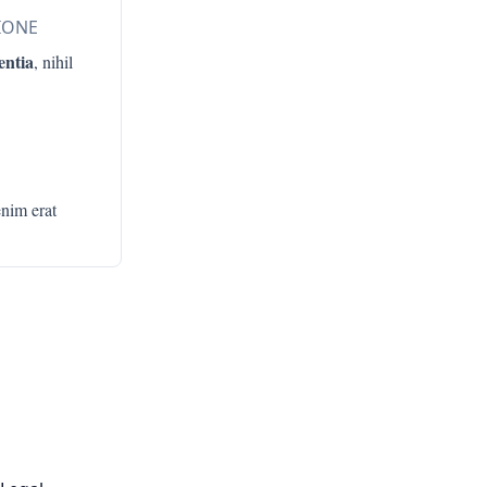
IONE
entia
, nihil
enim erat