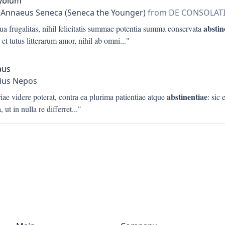
lybium
 Annaeus Seneca (Seneca the Younger)
from DE CONSOLAT
abstin
ua frugalitas, nihil felicitatis summae potentia summa conservata
 et tutus litterarum amor, nihil ab omni
..."
aus
ius Nepos
abstinentiae
iae videre poterat, contra ea plurima patientiae atque
: sic 
, ut in nulla re differret
..."