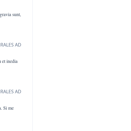
gravia sunt,
ORALES AD
 et inedia
ORALES AD
a. Si me