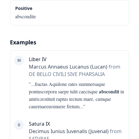
Positive
abscondite
Examples
Liber IV
M
Marcus Annaeus Lucanus (Lucan)
from
DE BELLO CIVILI SIVE PHARSALIA
"...
fractas Aquilone rates summersaque
abscondit
pontuscorpora saepe tulit caecisque
in
antris;restituit raptus tectum mare, cumque
cauernaeeuomuere fretum
..."
Satura IX
D
Decimus Iunius Iuvenalis (Juvenal)
from
SATVRAE