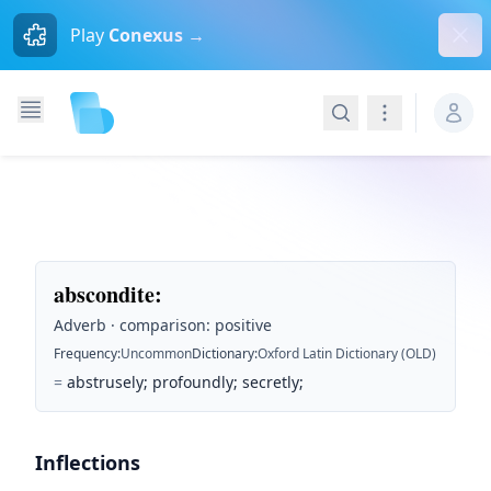
Dism
Play
Conexus →
Search
Navigation
abscondite
:
Adverb · comparison: positive
Frequency
:
Uncommon
Dictionary
:
Oxford Latin Dictionary (OLD)
=
abstrusely; profoundly; secretly;
Inflections