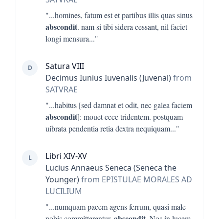
"...
homines, fatum est et partibus illis quas sinus
abscondit
. nam si tibi sidera cessant, nil faciet
longi mensura
..."
Satura VIII
D
Decimus Iunius Iuvenalis (Juvenal)
from
SATVRAE
"...
habitus [sed damnat et odit, nec galea faciem
abscondit
]: mouet ecce tridentem. postquam
uibrata pendentia retia dextra nequiquam
..."
Libri XIV-XV
L
Lucius Annaeus Seneca (Seneca the
Younger)
from EPISTULAE MORALES AD
LUCILIUM
"...
numquam pacem agens ferrum, quasi male
abscondit
nobis committerentur,
. Nos in lucem