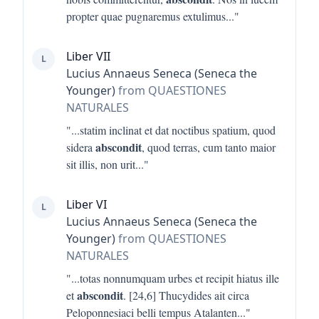
propter quae pugnaremus extulimus
..."
Liber VII
L
Lucius Annaeus Seneca (Seneca the
Younger)
from QUAESTIONES
NATURALES
"...
statim inclinat et dat noctibus spatium, quod
abscondit
sidera
, quod terras, cum tanto maior
sit illis, non urit
..."
Liber VI
L
Lucius Annaeus Seneca (Seneca the
Younger)
from QUAESTIONES
NATURALES
"...
totas nonnumquam urbes et recipit hiatus ille
abscondit
et
. [24,6] Thucydides ait circa
Peloponnesiaci belli tempus Atalanten
..."