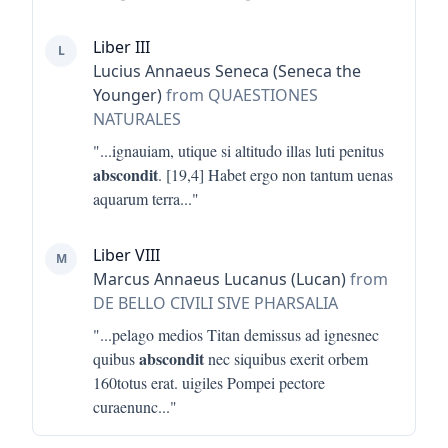
Liber III
L
Lucius Annaeus Seneca (Seneca the
Younger)
from QUAESTIONES
NATURALES
"...
ignauiam, utique si altitudo illas luti penitus
abscondit
. [19,4] Habet ergo non tantum uenas
aquarum terra
..."
Liber VIII
M
Marcus Annaeus Lucanus (Lucan)
from
DE BELLO CIVILI SIVE PHARSALIA
"...
pelago medios Titan demissus ad ignesnec
abscondit
quibus
nec siquibus exerit orbem
160totus erat. uigiles Pompei pectore
curaenunc
..."